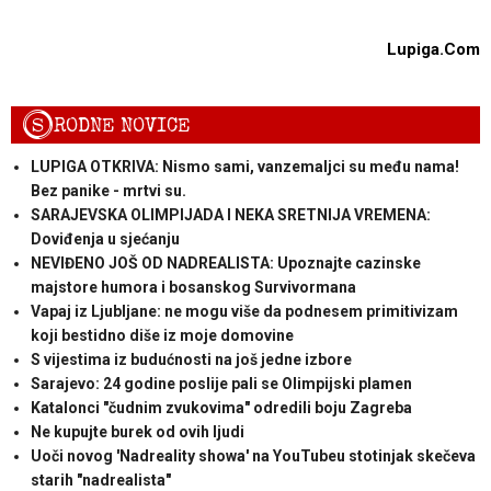
Lupiga.Com
S
RODNE NOVICE
LUPIGA OTKRIVA: Nismo sami, vanzemaljci su među nama!
Bez panike - mrtvi su.
SARAJEVSKA OLIMPIJADA I NEKA SRETNIJA VREMENA:
Doviđenja u sjećanju
NEVIĐENO JOŠ OD NADREALISTA: Upoznajte cazinske
majstore humora i bosanskog Survivormana
Vapaj iz Ljubljane: ne mogu više da podnesem primitivizam
koji bestidno diše iz moje domovine
S vijestima iz budućnosti na još jedne izbore
Sarajevo: 24 godine poslije pali se Olimpijski plamen
Katalonci "čudnim zvukovima" odredili boju Zagreba
Ne kupujte burek od ovih ljudi
Uoči novog 'Nadreality showa' na YouTubeu stotinjak skečeva
starih "nadrealista"