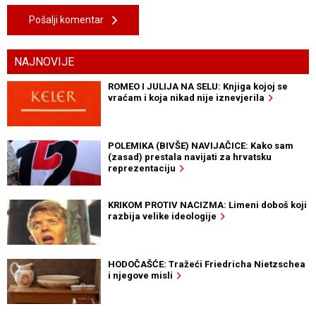
Pošalji komentar
NAJNOVIJE
ROMEO I JULIJA NA SELU: Knjiga kojoj se
vraćam i koja nikad nije iznevjerila
POLEMIKA (BIVŠE) NAVIJAČICE: Kako sam
(zasad) prestala navijati za hrvatsku
reprezentaciju
KRIKOM PROTIV NACIZMA: Limeni doboš koji
razbija velike ideologije
HODOČAŠĆE: Tražeći Friedricha Nietzschea
i njegove misli