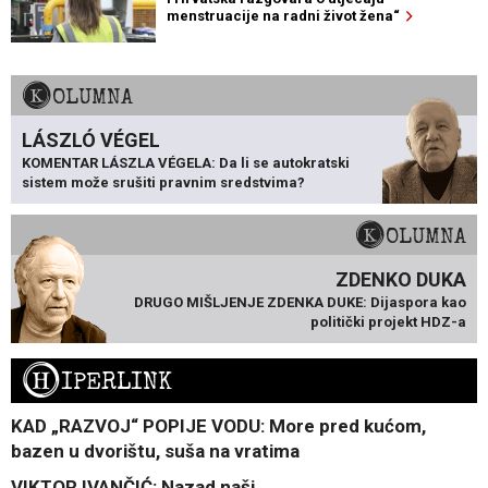
menstruacije na radni život žena“
KOLUMNA
LÁSZLÓ VÉGEL
KOMENTAR LÁSZLA VÉGELA: Da li se autokratski
sistem može srušiti pravnim sredstvima?
KOLUMNA
ZDENKO DUKA
DRUGO MIŠLJENJE ZDENKA DUKE: Dijaspora kao
politički projekt HDZ-a
H
IPERLINK
KAD „RAZVOJ“ POPIJE VODU: More pred kućom,
bazen u dvorištu, suša na vratima
VIKTOR IVANČIĆ: Nazad naši