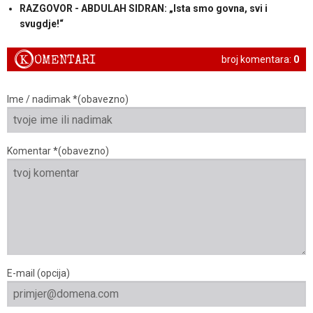
RAZGOVOR - ABDULAH SIDRAN: „Ista smo govna, svi i
svugdje!“
K
OMENTARI
broj komentara:
0
Ime / nadimak *(obavezno)
Komentar *(obavezno)
E-mail (opcija)