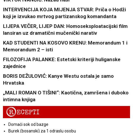
INTERVENCIJA KOJA MIJENJA STVAR: Priča o Hodži
koji je izvukao mrtvog partizanskog komandanta
LIJEPA VEČER, LIJEP DAN: Homoseksploatacijski film
lansiran uz dramatični mučenički narativ
KAD STUDENTI NA KOSOVO KRENU: Memorandum 1 i
Memorandum 2 – isti
FILOZOFIJA PALANKE: Estetski kriteriji huliganske
zajednice
BORIS DEŽULOVIĆ: Kanye Westu ostala je samo
Hrvatska
„MALI ROMAN O TIŠINI“: Kaotična, zamršena i duboko
intimna knjiga
R
ECEPTI
Domaći sok od bazge
Burek (bosanski) za 1 odraslu osobu