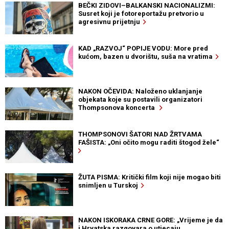
BEČKI ZIDOVI–BALKANSKI NACIONALIZMI:
Susret koji je fotoreportažu pretvorio u
agresivnu prijetnju
KAD „RAZVOJ“ POPIJE VODU: More pred
kućom, bazen u dvorištu, suša na vratima
NAKON OČEVIDA: Naloženo uklanjanje
objekata koje su postavili organizatori
Thompsonova koncerta
THOMPSONOVI ŠATORI NAD ŽRTVAMA
FAŠISTA: „Oni očito mogu raditi štogod žele“
ŽUTA PISMA: Kritički film koji nije mogao biti
snimljen u Turskoj
NAKON ISKORAKA CRNE GORE: „Vrijeme je da
i Hrvatska razgovara o utjecaju