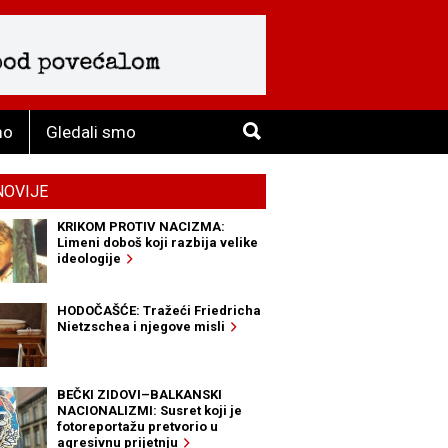
mo
Gledali smo
NOVIJE
KRIKOM PROTIV NACIZMA:
Limeni doboš koji razbija velike
ideologije
HODOČAŠĆE: Tražeći Friedricha
Nietzschea i njegove misli
BEČKI ZIDOVI–BALKANSKI
NACIONALIZMI: Susret koji je
fotoreportažu pretvorio u
agresivnu prijetnju