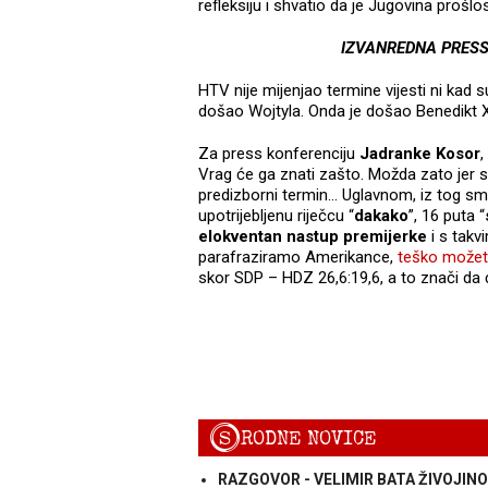
refleksiju i shvatio da je Jugovina prošlos
IZVANREDNA PRESS
HTV nije mijenjao termine vijesti ni kad s
došao Wojtyla. Onda je došao Benedikt 
Za press konferenciju
Jadranke Kosor
,
Vrag će ga znati zašto. Možda zato jer su
predizborni termin… Uglavnom, iz tog s
upotrijebljenu riječcu “
dakako
”, 16 puta “
elokventan nastup premijerke
i s takv
parafraziramo Amerikance,
teško možete
skor SDP – HDZ 26,6:19,6, a to znači da 
S
RODNE NOVICE
RAZGOVOR - VELIMIR BATA ŽIVOJINOV