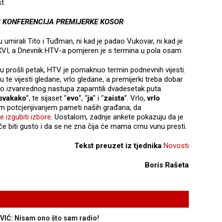
t.
 KONFERENCIJA PREMIJERKE KOSOR
u umirali Tito i Tuđman, ni kad je padao Vukovar, ni kad je
XVI, a Dnevnik HTV-a pomjeren je s termina u pola osam.
 u prošli petak, HTV je pomaknuo termin podnevnih vijesti.
 te vijesti gledane, vrlo gledane, a premijerki treba dobar
mo izvanrednog nastupa zapamtili dvadesetak puta
svakako
”, te sijaset “
evo
”, “
ja
” i “
zaista
”. Vrlo,
vrlo
im potcjenjivanjem pameti naših građana, da
 izgubiti izbore
. Uostalom, zadnje ankete pokazuju da je
će biti gusto i da se ne zna čija će mama crnu vunu presti.
Tekst preuzet iz tjednika
Novosti
Boris Rašeta
IĆ: Nisam ono što sam radio!