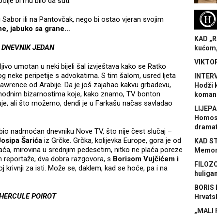
bolje bi mu bilo da šuti.
H
u Sabor ili na Pantovčak, nego bi ostao vjeran svojim
ne, jabuko sa grane…
KAD „R
DNEVNIK JEDAN
kućom,
VIKTOR
žljivo umotan u neki bijeli šal izvještava kako se Ratko
g neke peripetije s advokatima. S tim šalom, usred ljeta
INTERV
Lawrence od Arabije. Da je još zajahao kakvu grbadevu,
Hodži 
a modnim bizarnostima koje, kako znamo, TV bonton
koman
uje, ali što možemo, dendi je u Farkašu načas savladao
LIJEPA
Homose
dramat
 bio nadmoćan dnevniku Nove TV, što nije čest slučaj –
Josipa Šarića
iz Grčke. Grčka, kolijevka Europe, gora je od
KAD S
laća, mirovina u srednjim pedesetim, nitko ne plaća poreze
Memora
kon reportaže, dva dobra razgovora, s
Borisom Vujčićem i
FILOZO
oj krivnji za isti. Može se, daklem, kad se hoće, pa i na
huliga
BORIS 
HERCULE POIROT
Hrvats
„MALI 