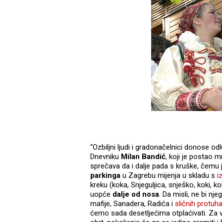
“Ozbiljni ljudi i gradonačelnici donose o
Dnevniku
Milan Bandić
, koji je postao m
sprečava da i dalje pada s kruške, čemu j
parkinga
u Zagrebu mijenja u skladu s
i
kreku (koka, Snjeguljica, snješko, koki, k
uopće
dalje od nosa
. Da misli, ne bi n
mafije, Sanadera, Radića i
sličnih protuh
ćemo sada desetljećima otplaćivati. Za vr