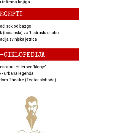
 intimna knjiga
ECEPTI
ći sok od bazge
k (bosanski) za 1 odraslu osobu
čija svinjska jetrica
-CIKLOPEDIJA
esni put Hitlerove 'klonje'
 - urbana legenda
dom Theatre (Teatar slobode)