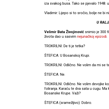
iza svakog busa. Tako se pjevalo 1948.
Vladimir: Lijepo si to sročio, bolje ne bi 
U RALJ
Velimir Bata Živojinović
snimio je 300 fi
života dao u sasvim
nejunačkoj epizodi
.
TROKRILNI: De ti je tetka?
ŠTEFICA: U Bosanskoj Krupi.
TROKRILNI: Odlično. Ne volim da mi se t
ŠTEFICA: Ne.
TROKRILNI. Odlično. Ne volim devojke koje
foliranja. Karaću te dva sata u cugu. Ma k
Bosanske Krupe. Važi?
ŠTEFICA (sramežljivo): Dobro.