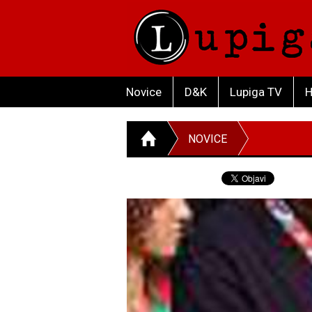
Novice
D&K
Lupiga TV
H
NOVICE