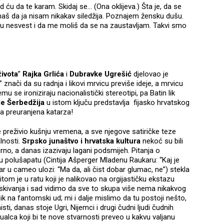
ću da te karam. Skidaj se… (Ona oklijeva.) Šta je, da se
naš da ja nisam nikakav siledžija. Poznajem žensku dušu.
 u nesvest i da me moliš da se na zaustavljam. Takvi smo
života
”
Rajka Grlića
i
Dubravke Ugrešić
djelovao je
znači da su radnja i likovi mrvicu previše ideje, a mrvicu
jemu se ironiziraju nacionalistički stereotipi, pa Batin lik
e Šerbedžija
u istom ključu predstavlja fijasko hrvatskog
eća preuranjena katarza!
e preživio kušnju vremena, a sve njegove satiričke teze
alnosti.
Srpsko junaštvo i hrvatska kultura
nekoć su bili
rno, a danas izazivaju lagani podsmijeh. Pitanja o
 polušapatu (Cintija Ašperger Mladenu Raukaru: “Kaj je
ar u cameo ulozi: “Ma da, ali čist dobar glumac, ne”) stekla
m je u ratu koji je nalikovao na orgijastičku ekstazu
skivanja i sad vidimo da sve to skupa više nema nikakvog
ik na fantomski ud; mi i dalje mislimo da tu postoji nešto,
ti, danas stoje Ugri, Nijemci i drugi čudni ljudi čudnih
alca koji bi te nove stvarnosti preveo u kakvu valjanu