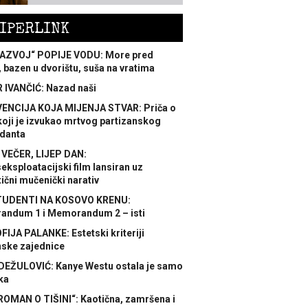
IPERLINK
AZVOJ“ POPIJE VODU: More pred
 bazen u dvorištu, suša na vratima
 IVANČIĆ: Nazad naši
ENCIJA KOJA MIJENJA STVAR: Priča o
koji je izvukao mrtvog partizanskog
danta
 VEČER, LIJEP DAN:
ksploatacijski film lansiran uz
ični mučenički narativ
TUDENTI NA KOSOVO KRENU:
ndum 1 i Memorandum 2 – isti
FIJA PALANKE: Estetski kriteriji
nske zajednice
DEŽULOVIĆ: Kanye Westu ostala je samo
ka
ROMAN O TIŠINI“: Kaotična, zamršena i