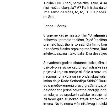
TROKRILNI: Znači, nema frke. Tako. A sad 
nisi možda ukenjala? A? Pa ti treba da z
Ima samo da vičeš, to, to, TO! Da padaš
mi Srbi…
I onda – ćorak.
U vrijeme kad je nastao, film “
U raljama 
zabavno i pomalo tezično. Riječ “tezično” 
premalo ljudi. Bio je to satirički film u ko
označava fijasko srpskog mačizma,
Rad
intelektualizma i tako dalje. Dva desetlj
S dvadeset godina distance, dakle, film j
oživotvorile su se kao prizori istinske re
pojmovi koje su nacije slušale u stavu mi
nacionalnom koja su se onda iskazivala u
istina da je Rade Šerbedžija Srbin?” Rauk
su u međuvremenu pravo građanstva, prito
oslobođena jedna odvratna energija poti
smisla jer su srpsko-hrvatske relacije nal
ali tamo gdje su nekad stajali srbokomunis
imena. No tu nema više nikakvog intelektu