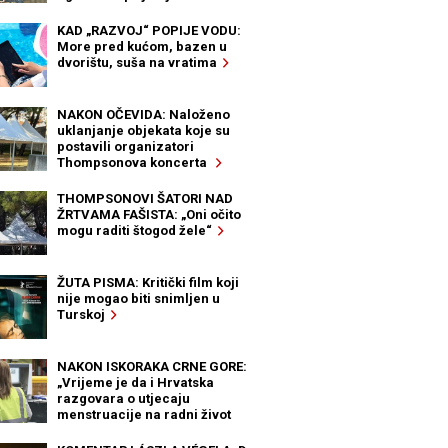
KAD „RAZVOJ“ POPIJE VODU:
More pred kućom, bazen u
dvorištu, suša na vratima
NAKON OČEVIDA: Naloženo
uklanjanje objekata koje su
postavili organizatori
Thompsonova koncerta
THOMPSONOVI ŠATORI NAD
ŽRTVAMA FAŠISTA: „Oni očito
mogu raditi štogod žele“
ŽUTA PISMA: Kritički film koji
nije mogao biti snimljen u
Turskoj
NAKON ISKORAKA CRNE GORE:
„Vrijeme je da i Hrvatska
razgovara o utjecaju
menstruacije na radni život
žena“