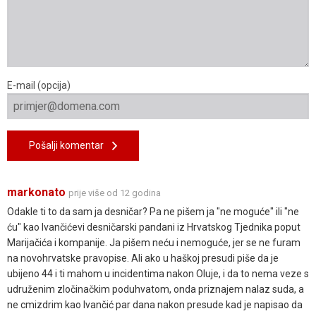
E-mail (opcija)
Pošalji komentar
markonato
prije više od 12 godina
Odakle ti to da sam ja desničar? Pa ne pišem ja "ne moguće" ili "ne
ću" kao Ivančićevi desničarski pandani iz Hrvatskog Tjednika poput
Marijačića i kompanije. Ja pišem neću i nemoguće, jer se ne furam
na novohrvatske pravopise. Ali ako u haškoj presudi piše da je
ubijeno 44 i ti mahom u incidentima nakon Oluje, i da to nema veze s
udruženim zločinačkim poduhvatom, onda priznajem nalaz suda, a
ne cmizdrim kao Ivančić par dana nakon presude kad je napisao da