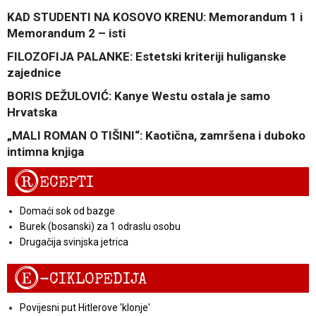
KAD STUDENTI NA KOSOVO KRENU: Memorandum 1 i
Memorandum 2 – isti
FILOZOFIJA PALANKE: Estetski kriteriji huliganske
zajednice
BORIS DEŽULOVIĆ: Kanye Westu ostala je samo
Hrvatska
„MALI ROMAN O TIŠINI“: Kaotična, zamršena i duboko
intimna knjiga
R
ECEPTI
Domaći sok od bazge
Burek (bosanski) za 1 odraslu osobu
Drugačija svinjska jetrica
E
-CIKLOPEDIJA
Povijesni put Hitlerove 'klonje'