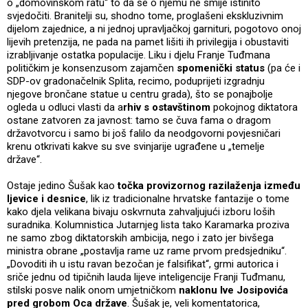
o „domovinskom ratu“ to da se o njemu ne smije istinito
svjedočiti. Branitelji su, shodno tome, proglašeni ekskluzivnim
dijelom zajednice, a ni jednoj upravljačkoj garnituri, pogotovo onoj
lijevih pretenzija, ne pada na pamet lišiti ih privilegija i obustaviti
izrabljivanje ostatka populacije. Liku i djelu Franje Tuđmana
političkim je konsenzusom zajamčen
spomenički status
(pa će i
SDP-ov gradonačelnik Splita, recimo, poduprijeti izgradnju
njegove brončane statue u centru grada), što se ponajbolje
ogleda u odluci vlasti da a
rhiv s ostavštinom
pokojnog diktatora
ostane zatvoren za javnost: tamo se čuva fama o dragom
državotvorcu i samo bi još falilo da neodgovorni povjesničari
krenu otkrivati kakve su sve svinjarije ugrađene u „temelje
države“.
Ostaje jedino Šušak kao
točka provizornog razilaženja između
ljevice i desnice
, lik iz tradicionalne hrvatske fantazije o tome
kako djela velikana bivaju oskvrnuta zahvaljujući izboru loših
suradnika. Kolumnistica Jutarnjeg lista tako Karamarka proziva
ne samo zbog diktatorskih ambicija, nego i zato jer bivšega
ministra obrane „postavlja rame uz rame prvom predsjedniku“.
„Dovoditi ih u istu ravan bezočan je falsifikat“, grmi autorica i
sriče jednu od tipičnih lauda lijeve inteligencije Franji Tuđmanu,
stilski posve nalik onom umjetničkom
naklonu Ive Josipovića
pred grobom Oca države
. Šušak je, veli komentatorica,