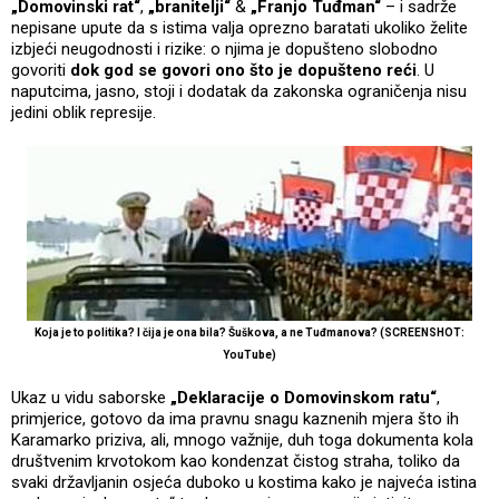
„Domovinski rat“
,
„branitelji“
&
„Franjo Tuđman“
– i sadrže
nepisane upute da s istima valja oprezno baratati ukoliko želite
izbjeći neugodnosti i rizike: o njima je dopušteno slobodno
govoriti
dok god se
govori ono što je dopušteno reći
. U
naputcima, jasno, stoji i dodatak da zakonska ograničenja nisu
jedini oblik represije.
Koja je to politika? I čija je ona bila? Šuškova, a ne Tuđmanova? (SCREENSHOT:
YouTube)
Ukaz u vidu saborske
„Deklaracije o Domovinskom ratu“
,
primjerice, gotovo da ima pravnu snagu kaznenih mjera što ih
Karamarko priziva, ali, mnogo važnije, duh toga dokumenta kola
društvenim krvotokom kao kondenzat čistog straha, toliko da
svaki državljanin osjeća duboko u kostima kako je najveća istina