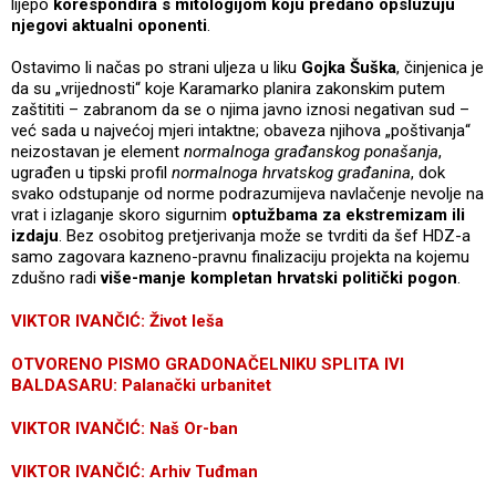
lijepo
korespondira s mitologijom koju predano opslužuju
njegovi aktualni oponenti
.
Ostavimo li načas po strani uljeza u liku
Gojka Šuška
, činjenica je
da su „vrijednosti“ koje Karamarko planira zakonskim putem
zaštititi – zabranom da se o njima javno iznosi negativan sud –
već sada u najvećoj mjeri intaktne; obaveza njihova „poštivanja“
neizostavan je element
normalnoga građanskog ponašanja
,
ugrađen u tipski profil
normalnoga hrvatskog građanina
, dok
svako odstupanje od norme podrazumijeva navlačenje nevolje na
vrat i izlaganje skoro sigurnim
optužbama za ekstremizam ili
izdaju
. Bez osobitog pretjerivanja može se tvrditi da šef HDZ-a
samo zagovara kazneno-pravnu finalizaciju projekta na kojemu
zdušno radi
više-manje kompletan hrvatski politički pogon
.
VIKTOR IVANČIĆ: Život leša
OTVORENO PISMO GRADONAČELNIKU SPLITA IVI
BALDASARU: Palanački urbanitet
VIKTOR IVANČIĆ: Naš Or-ban
VIKTOR IVANČIĆ: Arhiv Tuđman