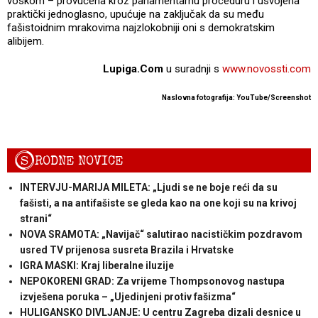
voskom – provučena kroz parlamentarnu proceduru i usvojena
praktički jednoglasno, upućuje na zaključak da su među
fašistoidnim mrakovima najzlokobniji oni s demokratskim
alibijem.
Lupiga.Com
u suradnji s
www.novossti.com
Naslovna fotografija: YouTube/Screenshot
S
RODNE NOVICE
INTERVJU-MARIJA MILETA: „Ljudi se ne boje reći da su
fašisti, a na antifašiste se gleda kao na one koji su na krivoj
strani“
NOVA SRAMOTA: „Navijač“ salutirao nacističkim pozdravom
usred TV prijenosa susreta Brazila i Hrvatske
IGRA MASKI: Kraj liberalne iluzije
NEPOKORENI GRAD: Za vrijeme Thompsonovog nastupa
izvješena poruka – „Ujedinjeni protiv fašizma“
HULIGANSKO DIVLJANJE: U centru Zagreba dizali desnice u