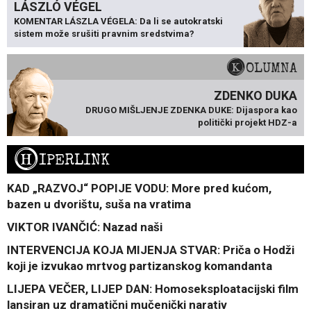
LÁSZLÓ VÉGEL
KOMENTAR LÁSZLA VÉGELA: Da li se autokratski
sistem može srušiti pravnim sredstvima?
KOLUMNA
ZDENKO DUKA
DRUGO MIŠLJENJE ZDENKA DUKE: Dijaspora kao
politički projekt HDZ-a
H
IPERLINK
KAD „RAZVOJ“ POPIJE VODU: More pred kućom,
bazen u dvorištu, suša na vratima
VIKTOR IVANČIĆ: Nazad naši
INTERVENCIJA KOJA MIJENJA STVAR: Priča o Hodži
koji je izvukao mrtvog partizanskog komandanta
LIJEPA VEČER, LIJEP DAN: Homoseksploatacijski film
lansiran uz dramatični mučenički narativ