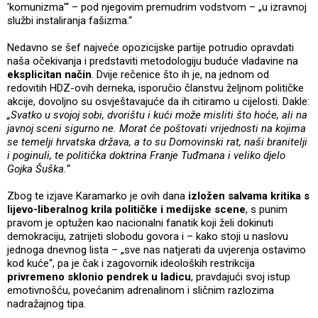
'komunizma'“ – pod njegovim premudrim vodstvom – „u izravnoj
službi instaliranja fašizma.“
Nedavno se šef najveće opozicijske partije potrudio opravdati
naša očekivanja i predstaviti metodologiju buduće vladavine na
eksplicitan način
. Dvije rečenice što ih je, na jednom od
redovitih HDZ-ovih derneka, isporučio članstvu željnom političke
akcije, dovoljno su osvještavajuće da ih citiramo u cijelosti. Dakle:
„Svatko u svojoj sobi, dvorištu i kući može misliti što hoće, ali na
javnoj sceni sigurno ne. Morat će poštovati vrijednosti na kojima
se temelji hrvatska država, a to su Domovinski rat, naši branitelji
i poginuli, te politička doktrina Franje Tuđmana i veliko djelo
Gojka Šuška.“
Zbog te izjave Karamarko je ovih dana
izložen salvama kritika s
lijevo-liberalnog krila političke i medijske scene
, s punim
pravom je optužen kao nacionalni fanatik koji želi dokinuti
demokraciju, zatrijeti slobodu govora i – kako stoji u naslovu
jednoga dnevnog lista – „sve nas natjerati da uvjerenja ostavimo
kod kuće“, pa je čak i zagovornik ideoloških restrikcija
privremeno sklonio pendrek u ladicu
, pravdajući svoj istup
emotivnošću, povećanim adrenalinom i sličnim razlozima
nadražajnog tipa.