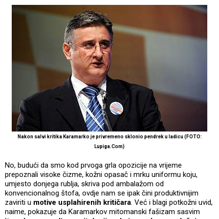
Nakon salvi kritika Karamarko je privremeno sklonio pendrek u ladicu (FOTO:
Lupiga.Com)
No, budući da smo kod prvoga grla opozicije na vrijeme
prepoznali visoke čizme, kožni opasač i mrku uniformu koju,
umjesto donjega rublja, skriva pod ambalažom od
konvencionalnog štofa, ovdje nam se ipak čini produktivnijim
zaviriti u
motive usplahirenih kritičara
. Već i blagi potkožni uvid,
naime, pokazuje da Karamarkov mitomanski fašizam sasvim