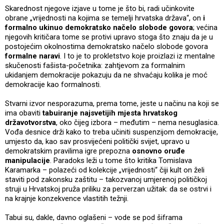
Skarednost njegove izjave u tome je što bi, radi učinkovite
obrane „vrijednosti na kojima se temelji hrvatska država“, on
i
formalno ukinuo demokratsko načelo slobode govora
; većina
njegovih kritičara tome se protivi upravo stoga što znaju da je u
postojećim okolnostima demokratsko načelo slobode govora
formalne naravi
. I to je to prokletstvo koje proizlazi iz mentalne
skučenosti fašista-početnika: zahtjevom za formalnim
ukidanjem demokracije pokazuju da ne shvaćaju kolika je moć
demokracije kao formalnosti.
Stvarni izvor nesporazuma, prema tome, jeste u načinu na koji se
ima obaviti
tabuiranje najsvetijih mjesta hrvatskog
državotvorstva
, oko čijeg izbora – međutim – nema nesuglasica.
Vođa desnice drži kako to treba učiniti suspenzijom demokracije,
umjesto da, kao sav prosvijećeni politički svijet, upravo u
demokratskim pravilima igre prepozna
osnovno oruđe
manipulacije
. Paradoks leži u tome što kritika Tomislava
Karamarka – polazeći od kolekcije „vrijednosti“ čiji kult on želi
staviti pod zakonsku zaštitu – takozvanoj umjerenoj političkoj
struji u Hrvatskoj pruža priliku za perverzan užitak: da se ostrvi i
na krajnje konzekvence vlastitih težnji.
Tabui su, dakle, davno oglašeni – vode se pod šiframa