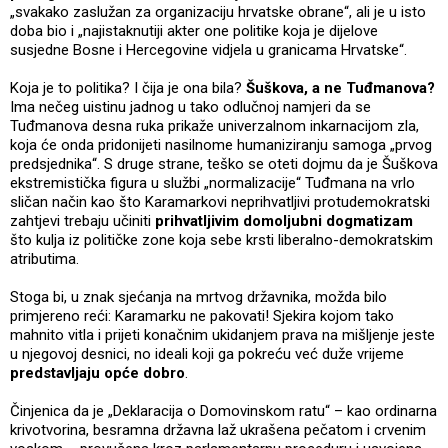
„svakako zaslužan za organizaciju hrvatske obrane“, ali je u isto
doba bio i „najistaknutiji akter one politike koja je dijelove
susjedne Bosne i Hercegovine vidjela u granicama Hrvatske“.
Koja je to politika? I čija je ona bila?
Šuškova, a ne Tuđmanova?
Ima nečeg uistinu jadnog u tako odlučnoj namjeri da se
Tuđmanova desna ruka prikaže univerzalnom inkarnacijom zla,
koja će onda pridonijeti nasilnome humaniziranju samoga „prvog
predsjednika“. S druge strane, teško se oteti dojmu da je Šuškova
ekstremistička figura u službi „normalizacije“ Tuđmana na vrlo
sličan način kao što Karamarkovi neprihvatljivi protudemokratski
zahtjevi trebaju učiniti
prihvatljivim domoljubni dogmatizam
što kulja iz političke zone koja sebe krsti liberalno-demokratskim
atributima.
Stoga bi, u znak sjećanja na mrtvog državnika, možda bilo
primjereno reći: Karamarku ne pakovati! Sjekira kojom tako
mahnito vitla i prijeti konačnim ukidanjem prava na mišljenje jeste
u njegovoj desnici, no ideali koji ga pokreću već duže vrijeme
predstavljaju opće dobro
.
Činjenica da je „Deklaracija o Domovinskom ratu“ – kao ordinarna
krivotvorina, besramna državna laž ukrašena pečatom i crvenim