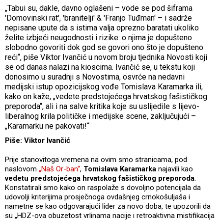
„Tabui su, dakle, davno oglašeni – vode se pod šiframa
'Domovinski rat', 'branitelji' & 'Franjo Tuđman' – i sadrže
nepisane upute da s istima valja oprezno baratati ukoliko
želite izbjeći neugodnosti i rizike: o njima je dopušteno
slobodno govoriti dok god se govori ono što je dopušteno
reći“, piše Viktor Ivančić u novom broju tjednika Novosti koji
se od danas nalazi na kioscima. Ivančić se, u tekstu koji
donosimo u suradnji s Novostima, osvrće na nedavni
medijski istup opozicijskog vođe Tomislava Karamarka ili,
kako on kaže, „vedete predstojećega hrvatskog fašističkog
preporoda“, ali i na salve kritika koje su uslijedile s lijevo-
liberalnog krila političke i medijske scene, zaključujući –
„Karamarku ne pakovati!“
Piše: Viktor Ivančić
Prije stanovitoga vremena na ovim smo stranicama, pod
naslovom
„Naš Or-ban“
,
Tomislava Karamarka
najavili kao
vedetu predstojećega hrvatskog fašističkog preporoda
.
Konstatirali smo kako on raspolaže s dovoljno potencijala da
udovolji kriterijima prosječnoga ovdašnjeg crnokošuljaša i
nametne se kao odgovarajući lider za novo doba, te upozorili da
su „HDZ-ova obuzetost vrlinama nacije i retroaktivna mistifikacija