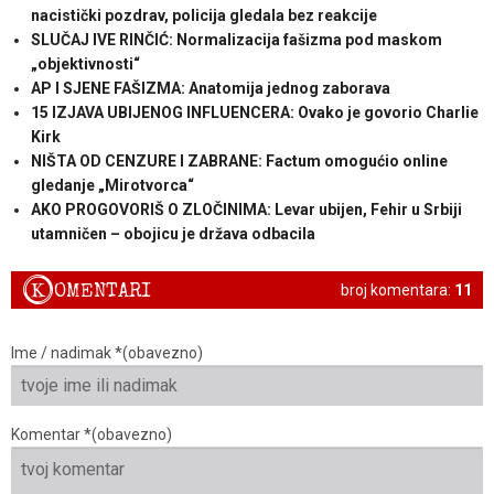
nacistički pozdrav, policija gledala bez reakcije
SLUČAJ IVE RINČIĆ: Normalizacija fašizma pod maskom
„objektivnosti“
AP I SJENE FAŠIZMA: Anatomija jednog zaborava
15 IZJAVA UBIJENOG INFLUENCERA: Ovako je govorio Charlie
Kirk
NIŠTA OD CENZURE I ZABRANE: Factum omogućio online
gledanje „Mirotvorca“
AKO PROGOVORIŠ O ZLOČINIMA: Levar ubijen, Fehir u Srbiji
utamničen – obojicu je država odbacila
K
OMENTARI
broj komentara:
11
Ime / nadimak *(obavezno)
Komentar *(obavezno)