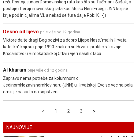
reći: Postoje junaci Domovinskog rata kao što su Tuđman i Šušak, a
postoje i heroji imovinskog rata kao što su Heni Erceg i JNN koji se
krije pod inicijalima V.I. a nekad se fura da je Robi K. :-))
Desno od lijevo
prije više od 12 godina
Viktore da te dragi Bog pozivi za dobro Lijepe Nase,"malih Hrvata
katolika" koji su i prije 1990 znali da su Hrvati i prakticirali svoje
Krscanstvo u Rimokatolickoj Crkvi i vjeri nasih otaca.
Al kharam
prije više od 12 godina
Zapravo nema potrebe za kolumnom o
JedinomNezavisnomNovinaru (JNN) u Hrvatskoj. Evo se vec na pola
emisije nasadio na sopstveni...
<
1
2
3
>
NAJNOVIJE