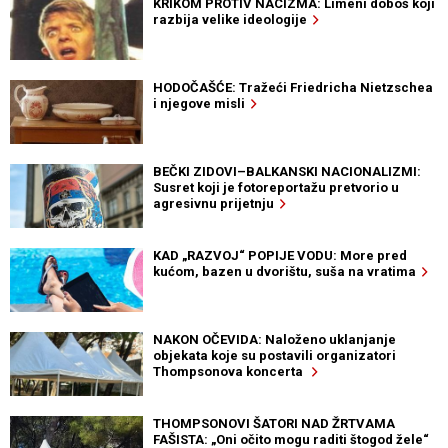
KRIKOM PROTIV NACIZMA: Limeni doboš koji
razbija velike ideologije
HODOČAŠĆE: Tražeći Friedricha Nietzschea
i njegove misli
BEČKI ZIDOVI–BALKANSKI NACIONALIZMI:
Susret koji je fotoreportažu pretvorio u
agresivnu prijetnju
KAD „RAZVOJ“ POPIJE VODU: More pred
kućom, bazen u dvorištu, suša na vratima
NAKON OČEVIDA: Naloženo uklanjanje
objekata koje su postavili organizatori
Thompsonova koncerta
THOMPSONOVI ŠATORI NAD ŽRTVAMA
FAŠISTA: „Oni očito mogu raditi štogod žele“