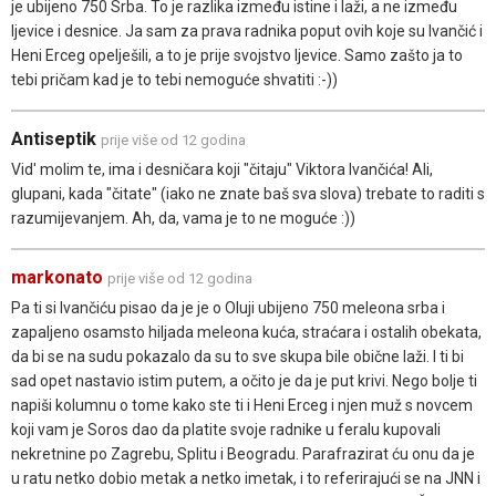
je ubijeno 750 Srba. To je razlika između istine i laži, a ne između
ljevice i desnice. Ja sam za prava radnika poput ovih koje su Ivančić i
Heni Erceg opelješili, a to je prije svojstvo ljevice. Samo zašto ja to
tebi pričam kad je to tebi nemoguće shvatiti :-))
Antiseptik
prije više od 12 godina
Vid' molim te, ima i desničara koji "čitaju" Viktora Ivančića! Ali,
glupani, kada "čitate" (iako ne znate baš sva slova) trebate to raditi s
razumijevanjem. Ah, da, vama je to ne moguće :))
markonato
prije više od 12 godina
Pa ti si Ivančiću pisao da je je o Oluji ubijeno 750 meleona srba i
zapaljeno osamsto hiljada meleona kuća, straćara i ostalih obekata,
da bi se na sudu pokazalo da su to sve skupa bile obične laži. I ti bi
sad opet nastavio istim putem, a očito je da je put krivi. Nego bolje ti
napiši kolumnu o tome kako ste ti i Heni Erceg i njen muž s novcem
koji vam je Soros dao da platite svoje radnike u feralu kupovali
nekretnine po Zagrebu, Splitu i Beogradu. Parafrazirat ću onu da je
u ratu netko dobio metak a netko imetak, i to referirajući se na JNN i