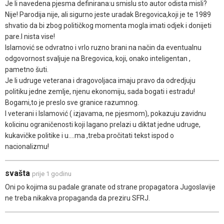
Je li navedena pjesma definirana:u smislu sto autor odista misli?
Nije! Parodija nije, ali sigurno jeste uradak Bregovica,koji je te 1989
shvatio da bi zbog političkog momenta mogla imati odjek i donijeti
pare.I nista vise!
Islamović se odvratno i vrlo ruzno brani na način da eventualnu
odgovornost svaljuje na Bregovica, koji, onako inteligentan ,
pametno šuti.
Je li udruge veterana i dragovoljaca imaju pravo da odredjuju
politiku jedne zemlje, njenu ekonomiju, sada bogati i estradu!
Bogami,to je preslo sve granice razumnog.
I veterani i Islamović ( izjavama, ne pjesmom), pokazuju zavidnu
kolicinu ograničenosti koji lagano prelazi u diktat jedne udruge,
kukavičke politike i u....ma ,treba pročitati tekst ispod o
nacionalizmu!
svašta
prije 1 godinu
Oni po kojima su padale granate od strane propagatora Jugoslavije
ne treba nikakva propaganda da preziru SFRJ.