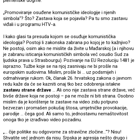
plemenske dogme.
„Promoviranje osuđene komunističke ideologije i njenih
simbola“? Što? Zastava koja se pojavila? Pa tu smo zastavu
viđali i u programu HTV-a.
I kako glasi ta presuda kojom se osuđuje komunistička
ideologija? Postoji li zakonska zabrana po kojoj je to kažnjivo?
Ne postoji, osim ako ne mislite da živite u Mađarskoj (a i njihovu
je zabranu isticanja komunističkih simbola već osudio Sud za
ljudska prava u Strasbourgu). Pozivanje na EU Rezoluciju 1481 je
isprazno. Tužbe koje se na njoj zasnivaju ne bi prošle na
europskim sudovima. Mislim, prošle bi ... uz podsmijeh i
odmahivanje rukom. Ok, članak 26. hrvatskog zakona o javnom
redu kaže da će se kazniti onaj tko bez odobrenja istakne
zastavu strane države
… Ali ono nije zastava strane države, već
bivše države koja ne postoji – pa ne može ni biti strana. Osobno
mislim da je korištenje te zastave na video zidu potpuno
bezvezan i promašen pokušaj štosa, umjetničke provokacije,
parodije … čega god. Ali samo to, jednostavnu nemaštovitost
onoga tko je izrađivao video pozadinu.
„… čije politike su odgovorne za stravične zločine…“? Nisu!
Shvatite već jednom da nisu. Srpska je agresija nešto drugo i