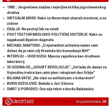
1983.: Jergovićeva snažna i uvjerljiva kritika jugoslavenskog
društva
VIRTUALNI ARHIV: Kako su Nesvrstani stvarali mostove, a ne
zidove
ČKALJA: Ne postoji lek za smeh
POST FESTUM MEDIJSKO-POLITIČKE HISTERIJE: Kako su
napakovali Bijelom dugmetu
MICHAEL MARTENS: „U njemačkim arhivima našao sam
dokaz da je ratni cilj Hrvatske bio komadanje BiH!“
INTERVJU – IGOR DUDA: Mjesna zajednica kao društveni
laboratorij
35 GODINA OD „JOGURT REVOLUCIJE“: „Od tada do danas se
Vojvodinu tretira kao ratni plen i okupirani deo Srbije“
BOJANA VATIĆ: „Ne slavi se antifašizam s kokardom!“
BORIS DEŽULOVIĆ: Balada o Juri Zdovcu
SMRT U PORODICI: Ovo nije tekst o Đorđu Balaševiću
K
OMENTARI
broj komentara:
28