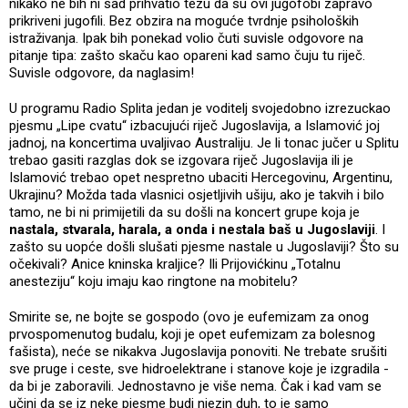
nikako ne bih ni sad prihvatio tezu da su ovi jugofobi zapravo
prikriveni jugofili. Bez obzira na moguće tvrdnje psiholoških
istraživanja. Ipak bih ponekad volio čuti suvisle odgovore na
pitanje tipa: zašto skaču kao opareni kad samo čuju tu riječ.
Suvisle odgovore, da naglasim!
U programu Radio Splita jedan je voditelj svojedobno izrezuckao
pjesmu „Lipe cvatu“ izbacujući riječ Jugoslavija, a Islamović joj
jadnoj, na koncertima uvaljivao Australiju. Je li tonac jučer u Splitu
trebao gasiti razglas dok se izgovara riječ Jugoslavija ili je
Islamović trebao opet nespretno ubaciti Hercegovinu, Argentinu,
Ukrajinu? Možda tada vlasnici osjetljivih ušiju, ako je takvih i bilo
tamo, ne bi ni primijetili da su došli na koncert grupe koja je
nastala, stvarala, harala, a onda i nestala baš u Jugoslaviji
. I
zašto su uopće došli slušati pjesme nastale u Jugoslaviji? Što su
očekivali? Anice kninska kraljice? Ili Prijovićkinu „Totalnu
anesteziju“ koju imaju kao ringtone na mobitelu?
Smirite se, ne bojte se gospodo (ovo je eufemizam za onog
prvospomenutog budalu, koji je opet eufemizam za bolesnog
fašista), neće se nikakva Jugoslavija ponoviti. Ne trebate srušiti
sve pruge i ceste, sve hidroelektrane i stanove koje je izgradila -
da bi je zaboravili. Jednostavno je više nema. Čak i kad vam se
učini da se iz neke pjesme budi njezin duh, to je samo