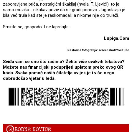
zaboravljena priča, nostalgični škakljaj (hvala, T. Ujević!), to je
samo muzika - nikakav poziv da se gradi ponovo. Jugoslavija je
bila već trula kad ste je raskomadali, a nikome nije do truleži.
Smirite se, gospodo. I ne laprdajte.
Lupiga.Com
Naslovna fotografija: screenshot/YouTube
Sviđa vam se ono što radimo? Želite više ovakvih tekstova?
Možete nas financijski poduprijeti uplatom preko ovog QR
koda. Svaka pomoć naših čitatelja uvijek je i više nego
dobrodošao vjetar u leđa.
S
RODNE NOVICE