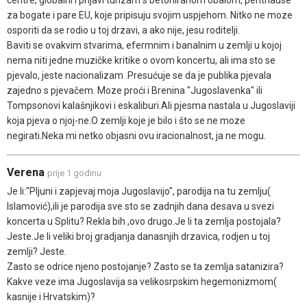
za bogate i pare EU, koje pripisuju svojim uspjehom. Nitko ne moze
osporiti da se rodio u toj drzavi, a ako nije, jesu roditelji.
Baviti se ovakvim stvarima, efermnim i banalnim u zemlji u kojoj
nema niti jedne muzičke kritike o ovom koncertu, ali ima sto se
pjevalo, jeste nacionalizam .Presućuje se da je publika pjevala
zajedno s pjevačem. Moze proći i Brenina "Jugoslavenka" ili
Tompsonovi kalašnjikovi i eskaliburi.Ali pjesma nastala u Jugoslaviji
koja pjeva o njoj-ne.O zemlji koje je bilo i što se ne moze
negirati.Neka mi netko objasni ovu iracionalnost, ja ne mogu.
Verena
prije 1 godinu
Je li:"Pljuni i zapjevaj moja Jugoslavijo", parodija na tu zemlju(
Islamović),ili je parodija sve sto se zadnjih dana desava u svezi
koncerta u Splitu? Rekla bih ,ovo drugo.Je li ta zemlja postojala?
Jeste.Je li veliki broj gradjanja danasnjih drzavica, rodjen u toj
zemlji? Jeste.
Zasto se odrice njeno postojanje? Zasto se ta zemlja satanizira?
Kakve veze ima Jugoslavija sa velikosrpskim hegemonizmom(
kasnije i Hrvatskim)?