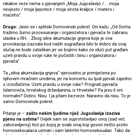
nikakve veze nema s pjevanjem „Moja Jugoslavijo / … moja
nevjesto / moja ljepotice / moja sirota kraljice / matero i
maćeho“.
Drugo:
Javio se i splitski Domovinski pokret. Oni kažu: „Od Dorha
tražimo žurno procesuiranje i organizatora i pjevača te zabranu
ulaska u RH…. Zbog silne akumulacije gnjeva koje je ova
provokacija izazvala kod naših sugrađana bilo bi dobro da ovaj
slučaj ne bude zataškan jer se bojimo kako će idući put građani
uzeti pravdu u svoje ruke te počistiti i binu i organizatora i
pjevača".
Ta „silna akumulacija gnjeva“ vjerovatno je primijećena po
njihovim mračnim uredima, jer na koncertu su ljudi pjevali zajedno
s izvođačima. Uzeti pravdu u svoje ruke? Prognati pjevača
Islamovića, hrvatskog državljanina, iz Hrvatske? Pa jesu li oni
normalni? Dobro. Nisu. I ja pitam bezveze. Naravno da nisu. To je
samo Domovinski pokret.
Pitanje je –
zašto nekim ljudima riječ Jugoslavija izaziva
pjenu na ustima
? Uvijek sam se suprotstavljao onoj (sad već
zaboravljenoj) tezi po kojoj je svaki onaj koji govori nešto protiv
homoseksualaca ustvari i sam latentni homoseksualac. Tako da