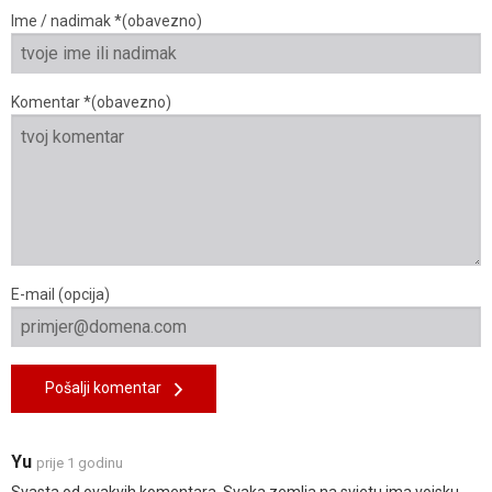
Ime / nadimak *(obavezno)
Komentar *(obavezno)
E-mail (opcija)
Pošalji komentar
Yu
prije 1 godinu
Svasta od ovakvih komentara. Svaka zemlja na svjetu ima vojsku