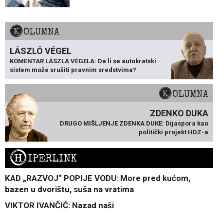
KOLUMNA
LÁSZLÓ VÉGEL
KOMENTAR LÁSZLA VÉGELA: Da li se autokratski
sistem može srušiti pravnim sredstvima?
KOLUMNA
ZDENKO DUKA
DRUGO MIŠLJENJE ZDENKA DUKE: Dijaspora kao
politički projekt HDZ-a
H
IPERLINK
KAD „RAZVOJ“ POPIJE VODU: More pred kućom,
bazen u dvorištu, suša na vratima
VIKTOR IVANČIĆ: Nazad naši