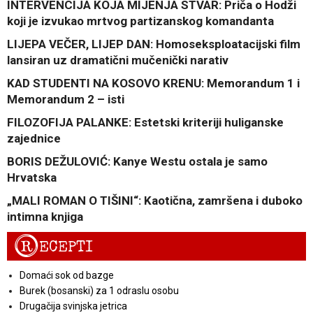
INTERVENCIJA KOJA MIJENJA STVAR: Priča o Hodži
koji je izvukao mrtvog partizanskog komandanta
LIJEPA VEČER, LIJEP DAN: Homoseksploatacijski film
lansiran uz dramatični mučenički narativ
KAD STUDENTI NA KOSOVO KRENU: Memorandum 1 i
Memorandum 2 – isti
FILOZOFIJA PALANKE: Estetski kriteriji huliganske
zajednice
BORIS DEŽULOVIĆ: Kanye Westu ostala je samo
Hrvatska
„MALI ROMAN O TIŠINI“: Kaotična, zamršena i duboko
intimna knjiga
R
ECEPTI
Domaći sok od bazge
Burek (bosanski) za 1 odraslu osobu
Drugačija svinjska jetrica