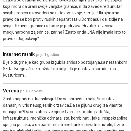
koja mora da brani svoje vanjske granice, ili da zavede red unutar
svojih granica rukovodeci se ustavom svoje zemlje. Ukrajna ima
pravo da se bori protiv ruskih separatista u Dornbasu i da izidje na
svoje drzavne granice i u tome je podrzava Hrvatska i vecina
medjunarodne zajednice, zar ne? Zasto onda JNA nije imala isto to
pravo u Jugoslaviji?
Internet ratnik
prije 1 godinu
Bijelo dugme je kao grupa izgubila smisao postojanja,sa nestankom
SFRJ. Bregoviću je možda bilo bolje da je nastavio saradnju sa
Kusturicom .
Verena
prije 1 godinu
Zasto napadi na Jugoslaviju? Da se opravdaju politički sustavi
danasnjih, vrlo neuspjesnih drzavica.Da se pljunu drugi za vlastite
neuspjehe?Da se zaborave njene tvornice, brodogradilišta,
infrastruktura, radnička odmaralista, kombinati , jaka i respektabilna
spoljna politika, a da pamtimo strane banke, privatne hotele, trzne
centre, globalni i prljavi turizam s betoniranom obalom, penthause