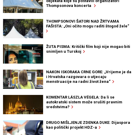
objekata koje su postavili organizatori
Thompsonova koncerta
THOMPSONOVI ŠATORI NAD ŽRTVAMA
FAŠISTA: „Oni očito mogu raditi štogod žele“
ŽUTA PISMA: Kritički film koji nije mogao biti
snimljen u Turskoj
NAKON ISKORAKA CRNE GORE: „Vrijeme je da
i Hrvatska razgovara o utjecaju
menstruacije na radni život žena“
KOMENTAR LÁSZLA VÉGELA: Da li se
autokratski sistem može srušiti pravnim
sredstvima?
DRUGO MIŠLJENJE ZDENKA DUKE: Dijaspora
kao politički projekt HDZ-a