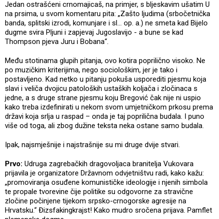
Jedan ostrašćeni crnomajicaš, na primjer, s bljeskavim ušatim U
na prsima, u svom komentaru pita: „Zašto ljudima (srbočetnička
banda, splitski izrodi, komunjare i sl… op. a.) ne smeta kad Bijelo
dugme svira Pljuni i zapjevaj Jugoslavijo - a bune se kad
Thompson pjeva Juru i Bobana“.
Među stotinama glupih pitanja, ovo kotira poprilično visoko. Ne
po muzičkim kriterijima, nego sociološkim, jer je tako i
postavljeno. Kad netko u pitanju pokuša usporediti pjesmu koja
slavi i veliča dvojicu patoloških ustaških koljača i zločinaca s
jedne, a s druge strane pjesmu koju Bregović čak nije ni uspio
kako treba izdefinirati u nekom svom umjetničkom prkosu prema
državi koja srlja u raspad – onda je taj poprilična budala. I puno
više od toga, ali zbog dužine teksta neka ostane samo budala.
Ipak, najsmješnije i najstrašnije su mi druge dvije stvari.
Prvo:
Udruga zagrebačkih dragovoljaca branitelja Vukovara
prijavila je organizatore Državnom odvjetništvu radi, kako kažu:
„promoviranja osuđene komunističke ideologije i njenih simbola
te propale tvorevine čije politike su odgovorne za stravične
zločine počinjene tijekom srpsko-crnogorske agresije na
Hrvatsku.“ Đizsfakingkrajst! Kako mudro sročena prijava. Pamflet