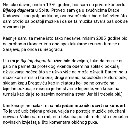
Ne tako davne, mislim 1976. godine, bio sam na prvom koncertu
Bijelog dugmeta
u Splitu. Proveo sam ga u zvučnicima Brace
Radovića i kao potpuni klinac, osnovnoškolac, bio oduševljen što
sam otkrio da postoji muzika i da se ta muzika stvara baš dok se
stvaram i ja.
Kasnije sam, za mene isto tako nedavne, mislim 2005. godine bio
na probama i koncertima one spektakularne reunion turneje u
Sarajevu, pa onda i u Beogradu.
I tu mi je
Bijelog dugmeta
uživo bilo dovoljno, tako da mi nije ni
palo na pamet da proteklog vikenda odem na splitski pokušaj
oživljavanja nečeg što se uživo više ne može oživjeti. Barem ne u
muzičkom smislu (za onaj drugi smisao, sociološki i kulturološki,
skidam kapu Bregoviću kao inicijatoru koji se ne osvrće na
bijedne pokušaje rušenja jedne stvarne legende, već kreće na
turneju kao da je to sasvim normalna stvar. Jer bi i trebala biti.)
Dan kasnije ne nailazim na
niti jedan muzički osvrt na koncert
.
To je već uobičajena praksa, valjda ne postoje muzički educirani
novinari. Vidim samo milijardu tekstića po internetu, što nemuštih
novinskih izvještaja, što komentara običnog puka.