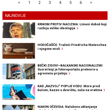
<
1
2
3
4
5
6
>
NAJNOVIJE
KRIKOM PROTIV NACIZMA: Limeni doboš koji
razbija velike ideologije
HODOČAŠĆE: Tražeći Friedricha Nietzschea
i njegove misli
BEČKI ZIDOVI–BALKANSKI NACIONALIZMI:
Susret koji je fotoreportažu pretvorio u
agresivnu prijetnju
KAD „RAZVOJ“ POPIJE VODU: More pred
kućom, bazen u dvorištu, suša na vratima
NAKON OČEVIDA: Naloženo uklanjanje