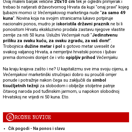
Ovaj maleni barjak veličine
20x10 cm
tek je ogledni primjerak i
trebao bi natjerati državotvornog Hrvata da kupi "onaj pravi" kojeg
ljubazni momci iz
Večernjakovog
marketinga nude "
za samo 49
kuna
". Novina koja na svojim stranicama lukavo potpiruje
nacionalni ponos, mudro je
iskoristila državni praznik
ne bi li
ponositom Hrvatu ekskluzivno prodala zastavu njegove vlastite
zemlje za niti 50 kuna. Uslužni
Večernjak
nudi "
Jedinstvenu
priliku za svaku kuću, za svaku zgradu, za vaš dom!
".
Trobojnica
dužine metar i pol
s gotovo metar uveselit će
svakog valjanog Hrvata, a nemjerljivi hrvatski ponos i ljubav
prema domovini donijet će i vrlo
opipljiv prihod
Večernjaku
.
Na kraju krajeva zašto i ne? U kapitalizmu sve ima svoju cijenu, a
Večernjakovi
marketinški stručnjaci dobro su proučili omjer
ponude i potražnje nakon čega su zaključili da
simbol
tisućljetnih težnji
za slobodom i obilježje stoljetne patnje
čitavog naroda pod tuđinskim jarmom, u napokon slobodnoj
Hrvatskoj ne vrijedi ni 50 kuna. Eto.
S
RODNE NOVICE
Čik pogodi - Na ponos i slavu