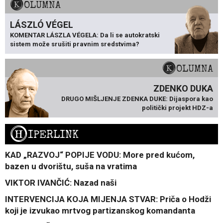
KOLUMNA
LÁSZLÓ VÉGEL
KOMENTAR LÁSZLA VÉGELA: Da li se autokratski
sistem može srušiti pravnim sredstvima?
KOLUMNA
ZDENKO DUKA
DRUGO MIŠLJENJE ZDENKA DUKE: Dijaspora kao
politički projekt HDZ-a
H
IPERLINK
KAD „RAZVOJ“ POPIJE VODU: More pred kućom,
bazen u dvorištu, suša na vratima
VIKTOR IVANČIĆ: Nazad naši
INTERVENCIJA KOJA MIJENJA STVAR: Priča o Hodži
koji je izvukao mrtvog partizanskog komandanta