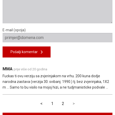
E-mail (opcija)
Pošalji komentar
MMA
prije više od 20 godina
Fuckas ti ovu verziju sa zvjerinjakom na vrhu. 200 kuna dodje
narodna zastava (verzija 30. svibanj. 1990.) tj. bez zvjerinjaka, 1X2
m ... Samo to bu visilo na mojoj hizi, a ne tudjmanisticke podvale ...
<
1
2
>