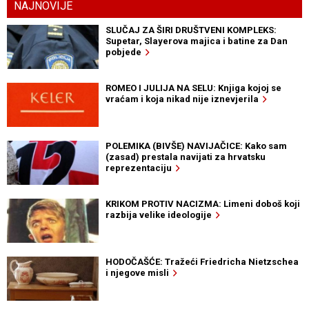
NAJNOVIJE
SLUČAJ ZA ŠIRI DRUŠTVENI KOMPLEKS:
Supetar, Slayerova majica i batine za Dan
pobjede
ROMEO I JULIJA NA SELU: Knjiga kojoj se
vraćam i koja nikad nije iznevjerila
POLEMIKA (BIVŠE) NAVIJAČICE: Kako sam
(zasad) prestala navijati za hrvatsku
reprezentaciju
KRIKOM PROTIV NACIZMA: Limeni doboš koji
razbija velike ideologije
HODOČAŠĆE: Tražeći Friedricha Nietzschea
i njegove misli