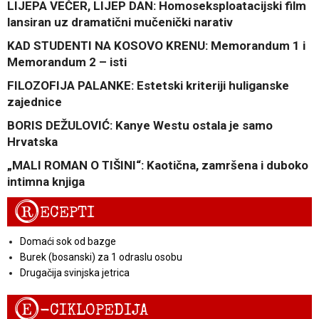
LIJEPA VEČER, LIJEP DAN: Homoseksploatacijski film
lansiran uz dramatični mučenički narativ
KAD STUDENTI NA KOSOVO KRENU: Memorandum 1 i
Memorandum 2 – isti
FILOZOFIJA PALANKE: Estetski kriteriji huliganske
zajednice
BORIS DEŽULOVIĆ: Kanye Westu ostala je samo
Hrvatska
„MALI ROMAN O TIŠINI“: Kaotična, zamršena i duboko
intimna knjiga
R
ECEPTI
Domaći sok od bazge
Burek (bosanski) za 1 odraslu osobu
Drugačija svinjska jetrica
E
-CIKLOPEDIJA