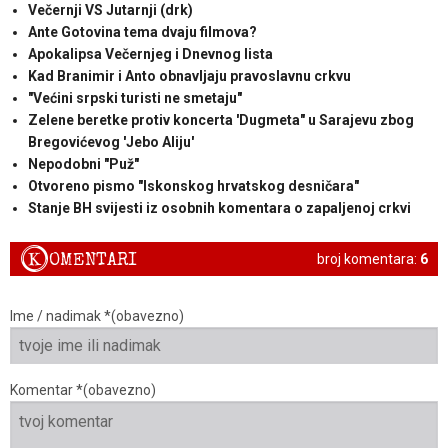
Večernji VS Jutarnji (drk)
Ante Gotovina tema dvaju filmova?
Apokalipsa Večernjeg i Dnevnog lista
Kad Branimir i Anto obnavljaju pravoslavnu crkvu
"Većini srpski turisti ne smetaju"
Zelene beretke protiv koncerta 'Dugmeta" u Sarajevu zbog
Bregovićevog 'Jebo Aliju'
Nepodobni "Puž"
Otvoreno pismo "Iskonskog hrvatskog desničara"
Stanje BH svijesti iz osobnih komentara o zapaljenoj crkvi
K
OMENTARI
broj komentara:
6
Ime / nadimak *(obavezno)
Komentar *(obavezno)