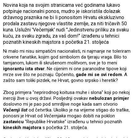
Novina koja na svojim stranicama već godinama lukavo
potpiruje nacionalni ponos, mudro je iskoristila dolazak
državnog praznika ne bi li ponositom Hrvatu ekskluzivno
prodala zastavu njegove vlastite zemlje, za niti tričavih 50
kuna. Uslužni 'Večernjak' nudi "Jedinstvenu priliku za svaku
kuću, za svaku zgradu, za vaš dom!" izrađenu u tehnici
poznatih kineskih majstora s početka 21. stoljeća
Ni malo mi nisu simpatični nacionalisti, ni najmanje ne toleriram
crkvene fanatike, kojim god simbolom da tjeraju vraga. Bilo to
tamjanom, lukom ili skrušenom molitvom, sve je to meni
ignorantu ista stvar
. Ne cijenim ni one paranoidne tipove koji
mrze sve što ne poznaju. Općenito,
gade mi se svi redom
. A
zašto sam toliki pizdek, ne Hrvat, govno srpsko i heretik?
Zbog primjera "neprirodnog koitusa muhe i slona" koji po nekoj
inerciji žive u ovoj državi. Posljednji ovakav
nebulozan primjer
doslovno mi je pao pod smrdljive noge kada sam otvorio
Večernji list
od četvrtka. Ukoliko je na vrijeme stigao do trafike,
ponosni je Hrvat od
Večernjaka
mogao dobiti na poklon
zastavicu
"Republike Hrvatske" izrađenu u tehnici poznatih
kineskih majstora
s početka 21. stoljeća.