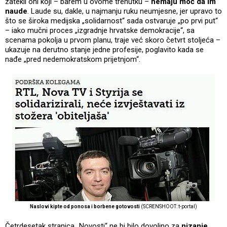
zatekli oni koji – barem u ovome trenutku –
nemaju moć da im
naude
. Laude su, dakle, u najmanju ruku neumjesne, jer upravo to
što se široka medijska „solidarnost“ sada ostvaruje „po prvi put“
– iako mučni proces „izgradnje hrvatske demokracije“, sa
scenama pokolja u prvom planu, traje već skoro četvrt stoljeća –
ukazuje na derutno stanje jedne profesije, poglavito kada se
nađe „pred nedemokratskom prijetnjom“.
Naslovi kipte od ponosa i borbene gotovosti
(SCRENSHOOT: t-portal)
Četrdesetak stranica „Novosti“ ne bi bilo dovoljno za
nizanje