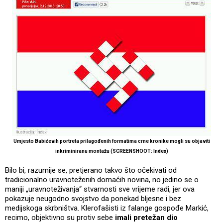
Umjesto Babićevih portreta prilagođenih formatima crne kronike mogli su objaviti
inkriminiranu montažu (SCREENSHOOT: Index)
Bilo bi, razumije se, pretjerano takvo što očekivati od
tradicionalno uravnoteženih domaćih novina, no jedino se o
maniji „uravnoteživanja“ stvarnosti sve vrijeme radi, jer ova
pokazuje neugodno svojstvo da ponekad bljesne i bez
medijskoga skrbništva. Klerofašisti iz falange gospođe Markić,
recimo, objektivno su protiv sebe
imali pretežan dio