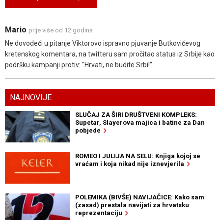
Mario
prije više od 12 godina
Ne dovodeći u pitanje Viktorovo ispravno pjuvanje Butkovićevog
kretenskog komentara, na twitteru sam pročitao status iz Srbije kao
podršku kampanji protiv: "Hrvati, ne budite Srbi!"
NAJNOVIJE
SLUČAJ ZA ŠIRI DRUŠTVENI KOMPLEKS:
Supetar, Slayerova majica i batine za Dan
pobjede
ROMEO I JULIJA NA SELU: Knjiga kojoj se
vraćam i koja nikad nije iznevjerila
POLEMIKA (BIVŠE) NAVIJAČICE: Kako sam
(zasad) prestala navijati za hrvatsku
reprezentaciju