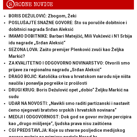
S
RODNE NOVICE
BORIS DEŽULOVIĆ: Zbogom, Žeki
POSLUŠAJTE SNAŽNE GOVORE: Što su poručile dobitnice i
dobitnici nagrada Srđan Aleksić
IMAMO DOBITNIKE: Barbari Matejčić, Mili Vukčević i N1 Srbija
idu nagrade „Srđan Aleksić“
SEZONA LOVA: Zašto premijer Plenković zvuči kao Željka
Markić?
ZA KVALITETNO I ODGOVORNO NOVINARSTVO: Otvorili smo
prijave za regionalnu nagradu „Srđan Aleksić“
DRAGO BOJIĆ: Katolička crkva u hrvatskom narodu nije ništa
naučila i ponavlja pogreške iz prošlosti
DRUGI KRUG: Boris Dežulović opet „dobio“ Željku Markić na
sudu
UDAR NA NOVOSTI: „Navikli smo raditi partizanski i nastavit
ćemo njegovati bratstvo srpskih i hrvatskih novinara“
MEDIJI I ODGOVORNOST: Dok god se govor mržnje percipira
kao „drugo mišljenje“, ljudska prava nisu zaštićena
CGI PREDSTAVLJA: Koje su stvarne posljedice medijskog
govora mržnje na primjeru portala Narod.hr