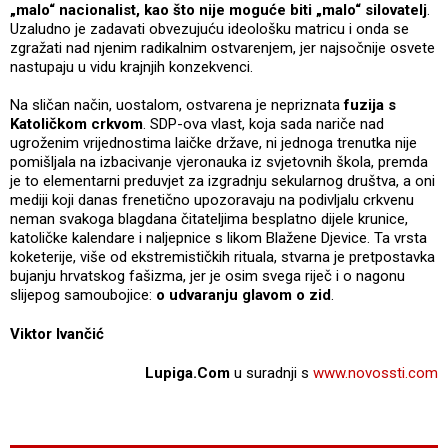
„malo“ nacionalist, kao što nije moguće biti „malo“ silovatelj
.
Uzaludno je zadavati obvezujuću ideološku matricu i onda se
zgražati nad njenim radikalnim ostvarenjem, jer najsočnije osvete
nastupaju u vidu krajnjih konzekvenci.
Na sličan način, uostalom, ostvarena je nepriznata
fuzija s
Katoličkom crkvom
. SDP-ova vlast, koja sada nariče nad
ugroženim vrijednostima laičke države, ni jednoga trenutka nije
pomišljala na izbacivanje vjeronauka iz svjetovnih škola, premda
je to elementarni preduvjet za izgradnju sekularnog društva, a oni
mediji koji danas frenetično upozoravaju na podivljalu crkvenu
neman svakoga blagdana čitateljima besplatno dijele krunice,
katoličke kalendare i naljepnice s likom Blažene Djevice. Ta vrsta
koketerije, više od ekstremističkih rituala, stvarna je pretpostavka
bujanju hrvatskog fašizma, jer je osim svega riječ i o nagonu
slijepog samoubojice:
o udvaranju glavom o zid
.
Viktor Ivančić
Lupiga.Com
u suradnji s
www.novossti.com