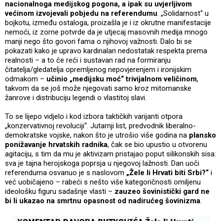
nacionalnoga medijskog pogona, a ipak su uvjerljivom
većinom izvojevali pobjedu na referendumu
. „Solidarnost“ u
bojkotu, između ostaloga, proizašla je i iz okrutne manifestacije
nemoći, iz zorne potvrde da je utjecaj masovnih medija mnogo
manji nego što govori fama o njihovoj važnosti. Dalo bi se
pokazati kako je upravo kardinalan nedostatak respekta prema
realnosti – a to će reći i sustavan rad na formiranju
čitatelja/gledatelja opremljenog nepovjerenjem i ironijskim
odmakom –
učinio „medijsku moć“ trivijalnom veličinom
,
takvom da se još može njegovati samo kroz mitomanske
žanrove i distribuciju legendi o vlastitoj slavi.
To se lijepo vidjelo i kod izbora taktičkih varijanti otpora
„konzervativnoj revoluciji“. Jutarnji list, predvodnik liberalno-
demokratske vojske, nakon što je utrošio više godina na
plansko
ponižavanje hrvatskih radnika
, čak se bio upustio u otvorenu
agitaciju, s tim da mu je aktivizam pristajao poput silikonskih sisa:
sva je tajna herojskoga poprsja u njegovoj lažnosti. Dan uoči
referenduma osvanuo je s naslovom
„Žele li Hrvati biti Srbi?“
i
već uobičajeno – rabeći s nešto više kategoričnosti omiljenu
ideološku figuru sadašnje vlasti –
zauzeo šovinistički gard ne
bi li ukazao na smrtnu opasnost od nadirućeg šovinizma
.