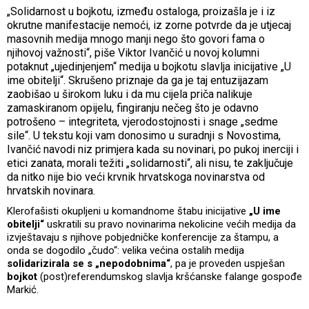
„Solidarnost u bojkotu, između ostaloga, proizašla je i iz
okrutne manifestacije nemoći, iz zorne potvrde da je utjecaj
masovnih medija mnogo manji nego što govori fama o
njihovoj važnosti“, piše Viktor Ivančić u novoj kolumni
potaknut „ujedinjenjem“ medija u bojkotu slavlja inicijative „U
ime obitelji“. Skrušeno priznaje da ga je taj entuzijazam
zaobišao u širokom luku i da mu cijela priča nalikuje
zamaskiranom opijelu, fingiranju nečeg što je odavno
potrošeno – integriteta, vjerodostojnosti i snage „sedme
sile“. U tekstu koji vam donosimo u suradnji s Novostima,
Ivančić navodi niz primjera kada su novinari, po pukoj inerciji i
etici zanata, morali težiti „solidarnosti“, ali nisu, te zaključuje
da nitko nije bio veći krvnik hrvatskoga novinarstva od
hrvatskih novinara.
Klerofašisti okupljeni u komandnome štabu inicijative
„U ime
obitelji“
uskratili su pravo novinarima nekolicine većih medija da
izvještavaju s njihove pobjedničke konferencije za štampu, a
onda se dogodilo „čudo“: velika većina ostalih medija
solidarizirala se s „nepodobnima“
, pa je proveden uspješan
bojkot
(post)referendumskog slavlja kršćanske falange gospođe
Markić.