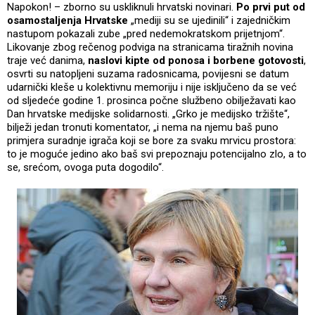
Napokon! – zborno su uskliknuli hrvatski novinari.
Po prvi put od
osamostaljenja Hrvatske
„mediji su se ujedinili“ i zajedničkim
nastupom pokazali zube „pred nedemokratskom prijetnjom“.
Likovanje zbog rečenog podviga na stranicama tiražnih novina
traje već danima,
naslovi kipte od ponosa i borbene gotovosti
,
osvrti su natopljeni suzama radosnicama, povijesni se datum
udarnički kleše u kolektivnu memoriju i nije isključeno da se već
od sljedeće godine 1. prosinca počne službeno obilježavati kao
Dan hrvatske medijske solidarnosti. „Grko je medijsko tržište“,
bilježi jedan tronuti komentator, „i nema na njemu baš puno
primjera suradnje igrača koji se bore za svaku mrvicu prostora:
to je moguće jedino ako baš svi prepoznaju potencijalno zlo, a to
se, srećom, ovoga puta dogodilo“.