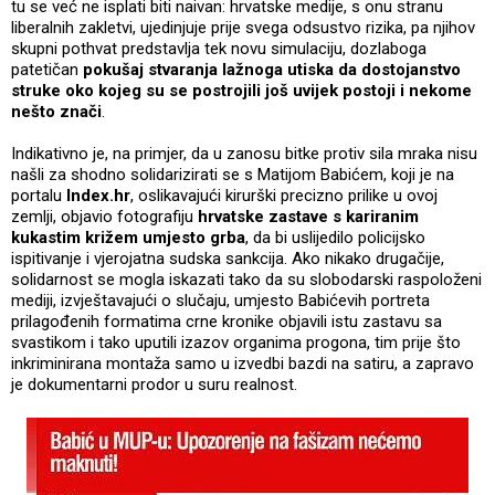
tu se već ne isplati biti naivan: hrvatske medije, s onu stranu
liberalnih zakletvi, ujedinjuje prije svega odsustvo rizika, pa njihov
skupni pothvat predstavlja tek novu simulaciju, dozlaboga
patetičan
pokušaj stvaranja lažnoga utiska da dostojanstvo
struke oko kojeg su se postrojili još uvijek postoji i nekome
nešto znači
.
Indikativno je, na primjer, da u zanosu bitke protiv sila mraka nisu
našli za shodno solidarizirati se s Matijom Babićem, koji je na
portalu
Index.hr
, oslikavajući kirurški precizno prilike u ovoj
zemlji, objavio fotografiju
hrvatske zastave s kariranim
kukastim križem umjesto grba
, da bi uslijedilo policijsko
ispitivanje i vjerojatna sudska sankcija. Ako nikako drugačije,
solidarnost se mogla iskazati tako da su slobodarski raspoloženi
mediji, izvještavajući o slučaju, umjesto Babićevih portreta
prilagođenih formatima crne kronike objavili istu zastavu sa
svastikom i tako uputili izazov organima progona, tim prije što
inkriminirana montaža samo u izvedbi bazdi na satiru, a zapravo
je dokumentarni prodor u suru realnost.