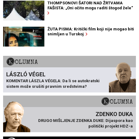
THOMPSONOVI ŠATORI NAD ŽRTVAMA
FAŠISTA: „Oni očito mogu raditi štogod žele“
ŽUTA PISMA: Kritički film koji nije mogao biti
snimljen u Turskoj
KOLUMNA
LÁSZLÓ VÉGEL
KOMENTAR LÁSZLA VÉGELA: Da li se autokratski
sistem može srušiti pravnim sredstvima?
KOLUMNA
ZDENKO DUKA
DRUGO MIŠLJENJE ZDENKA DUKE: Dijaspora kao
politički projekt HDZ-a