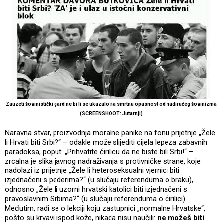
Zauzeti šovinistički gard ne bi li se ukazalo na smrtnu opasnost od nadirućeg šovinizma
(SCREENSHOOT: Jutarnji)
Naravna stvar, proizvodnja moralne panike na fonu prijetnje „Žele
li Hrvati biti Srbi?“ – odakle može slijediti cijela lepeza zabavnih
paradoksa, poput: „Prihvatite ćirilicu da ne biste bili Srbi!“ –
zrcalna je slika javnog nadraživanja s protivničke strane, koje
nadolazi iz prijetnje „Žele li heteroseksualni vjernici biti
izjednačeni s pederima?“ (u slučaju referenduma o braku),
odnosno „Žele li uzorni hrvatski katolici biti izjednačeni s
pravoslavnim Srbima?“ (u slučaju referenduma o ćirilici).
Međutim, radi se o lekciji koju zastupnici „normalne Hrvatske“,
pošto su krvavi ispod kože, nikada nisu naučili:
ne možeš biti