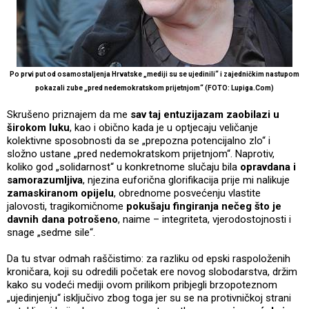
Po prvi put od osamostaljenja Hrvatske „mediji su se ujedinili“ i zajedničkim nastupom
pokazali zube „pred nedemokratskom prijetnjom“ (FOTO: Lupiga.Com)
Skrušeno priznajem da me
sav taj entuzijazam zaobilazi u
širokom luku
, kao i obično kada je u optjecaju veličanje
kolektivne sposobnosti da se „prepozna potencijalno zlo“ i
složno ustane „pred nedemokratskom prijetnjom“. Naprotiv,
koliko god „solidarnost“ u konkretnome slučaju bila
opravdana i
samorazumljiva
, njezina euforična glorifikacija prije mi nalikuje
zamaskiranom opijelu
, obrednome posvećenju vlastite
jalovosti, tragikomičnome
pokušaju fingiranja nečeg što je
davnih dana potrošeno
, naime – integriteta, vjerodostojnosti i
snage „sedme sile“.
Da tu stvar odmah raščistimo: za razliku od epski raspoloženih
kroničara, koji su odredili početak ere novog slobodarstva, držim
kako su vodeći mediji ovom prilikom pribjegli brzopoteznom
„ujedinjenju“ isključivo zbog toga jer su se na protivničkoj strani