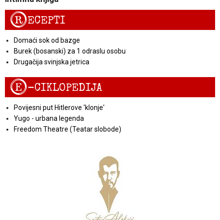
R
ECEPTI
Domaći sok od bazge
Burek (bosanski) za 1 odraslu osobu
Drugačija svinjska jetrica
E
-CIKLOPEDIJA
Povijesni put Hitlerove 'klonje'
Yugo - urbana legenda
Freedom Theatre (Teatar slobode)