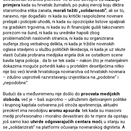
primjera
kada su hrvatski žurnalisti, po pukoj inerciji koju diktira
staromodna etika zanata,
morali težiti „solidarnosti“
, ali se to,
naravno, nije događalo: ni kada su kritički raspoložene novinare
prebijali i policijski uhodili, ni kada su opozicijske listove spaljivali
na gradskim trgovima, ni kada su ih financijski gušili takozvanim
porezom na šund, ni kada su urednike hapsili zbog
problematičnih naslovnih stranica, ni kada su organizirana
suđenja zbog verbalnog delikta, ni kada je tržište novinskih
oglasa stavljeno u službu političkih likvidacija, ni kada je uz skute
vlasti čučala probrana medijska ergela dok se ostatkom scene
bavila tajna policija… da bi se tek sada – nakon što je materijalnim
dokazima moguće potvrditi kako u proteklim desetljećima nitko
nije bio veći krvnik hrvatskoga novinarstva od hrvatskih novinara
– zdušno usprotivili razvrstavanju izvjestilaca na „podobne“ i
„nepodobne“.
Budući da u međuvremenu nije došlo do
procvata medijskih
sloboda
, već je – baš suprotno – udruženim djelovanjem politike
i krupnog kapitala ostvarena još stroža apstinencija, aktualni
preokret ima neodoljivu
aromu apsurda
: tek kada su masovni
mediji profesionalno i moralno devastirani do te mjere da opstaju
još samo kao
utvrde odgovarajućih centara moći
, u stanju su
se „solidarizirati“ na platformi očuvanja novinarskog digniteta. A