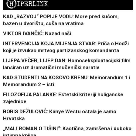
H
IPERLINK
KAD „RAZVOJ“ POPIJE VODU: More pred kućom,
bazen u dvorištu, suša na vratima
VIKTOR IVANČIĆ: Nazad naši
INTERVENCIJA KOJA MIJENJA STVAR: Priča o Hodži
koji je izvukao mrtvog partizanskog komandanta
LIJEPA VEČER, LIJEP DAN: Homoseksploatacijski film
lansiran uz dramatični mučenički narativ
KAD STUDENTI NA KOSOVO KRENU: Memorandum 1 i
Memorandum 2 – isti
FILOZOFIJA PALANKE: Estetski kriteriji huliganske
zajednice
BORIS DEŽULOVIĆ: Kanye Westu ostala je samo
Hrvatska
„MALI ROMAN O TIŠINI“: Kaotična, zamršena i duboko
intimna knjiga