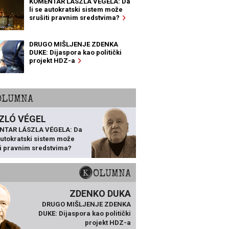
KOMENTAR LÁSZLA VÉGELA: Da
li se autokratski sistem može
srušiti pravnim sredstvima?
DRUGO MIŠLJENJE ZDENKA
DUKE: Dijaspora kao politički
projekt HDZ-a
KOLUMNA
ZLÓ VÉGEL
NTAR LÁSZLA VÉGELA: Da
 autokratski sistem može
ti pravnim sredstvima?
KOLUMNA
ZDENKO DUKA
DRUGO MIŠLJENJE ZDENKA
DUKE: Dijaspora kao politički
projekt HDZ-a