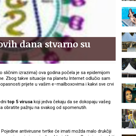
 ovih dana stvarno su
mo sličnim izrazima) ova godina počela je sa epidemijom
ine. Zbog takve situacije na planetu Internet odlučio sam
e opasnosti prijete u vašim e–mailboxovima i kakvi sve crvi
edni
top 5 virusa
koji jedva čekaju da se dokopaju vašeg
 da obratite pažnju na svakog od spomenutih.
.
Pojedine antivirusne tvrtke će imati možda malo drukčiji