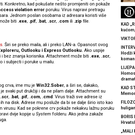
iti. Konkretno, kad pokušate nešto promijeniti on pokaže
cess violation error
poruku. Virus napravi pretragu
H
sara. Jednom poslan osobama iz adresara koristi više
 može biti
.exe
,
.pif
,
.bat
,
.scr
,
.com
ili
.zip
file.
KAD „R
kućom,
VIKTOR
us
. Širi se preko maila, ali i preko LAN-a. Opasnost ovog
INTERV
Exploreru, Outlooku i Express Outlooku.
Ako uspije
Hodži 
 i bez znanja korisnika. Attachment može biti
.exe
,
.scr
,
koman
ao i subjecti i poruke u mailu.
LIJEPA
Homose
dramat
g crva, ime mu je
Win32.Sober
, a širi se, dakako,
KAD S
je svaki put drukčiji i da ne pilam dalje. Attachment su
Memora
,
.scr
,
.bat
,
.pif
,
.com
,
.cmd
. Virus traži sve adrese iz
 ih na disk. Adrese mu posluže da bi se dalje širio isto kao
FILOZO
 virusu. Kad se pokrene crv pokaže nekakvu lažnu poruku
huliga
ravi dvije kopije u
System
folderu. Ako jedna zakaže
BORIS 
uga.
Hrvats
„MALI 