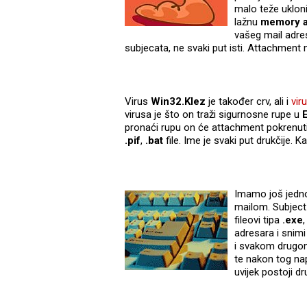
malo teže uklon
lažnu
memory ac
vašeg mail adre
subjecata, ne svaki put isti. Attachment
Virus
Win32.Klez
je također crv, ali i
vir
virusa je što on traži sigurnosne rupe u
pronaći rupu on će attachment pokrenuti
.pif
,
.bat
file. Ime je svaki put drukčije. K
Imamo još jedno
mailom. Subject 
fileovi tipa
.exe
adresara i snimi
i svakom drugom
te nakon tog nap
uvijek postoji dr