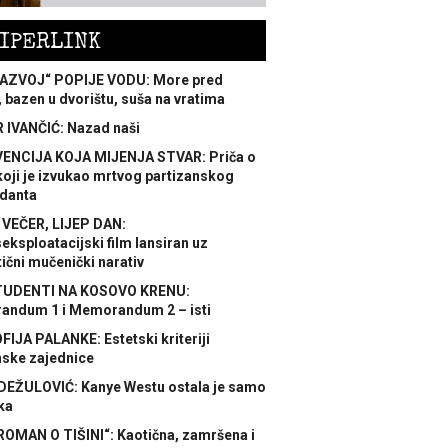
IPERLINK
AZVOJ“ POPIJE VODU: More pred
 bazen u dvorištu, suša na vratima
 IVANČIĆ: Nazad naši
ENCIJA KOJA MIJENJA STVAR: Priča o
koji je izvukao mrtvog partizanskog
danta
 VEČER, LIJEP DAN:
ksploatacijski film lansiran uz
ični mučenički narativ
TUDENTI NA KOSOVO KRENU:
ndum 1 i Memorandum 2 – isti
FIJA PALANKE: Estetski kriteriji
nske zajednice
DEŽULOVIĆ: Kanye Westu ostala je samo
ka
ROMAN O TIŠINI“: Kaotična, zamršena i