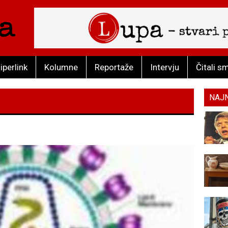
iperlink
Kolumne
Reportaže
Intervju
Čitali s
NAJ