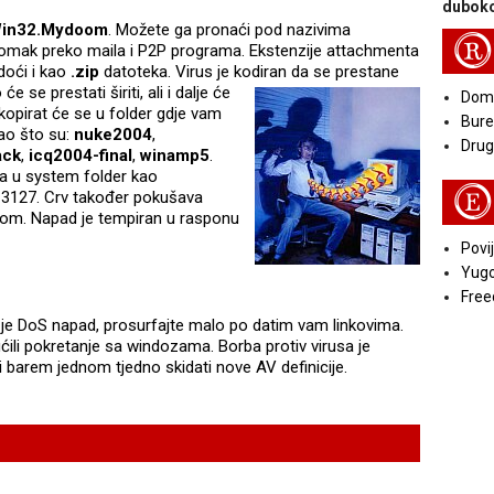
duboko
in32.Mydoom
. Možete ga pronaći pod nazivima
R
 momak preko maila i P2P programa. Ekstenzije attachmenta
doći i kao
.zip
datoteka. Virus je kodiran da se prestane
se prestati širiti, ali i dalje će
Doma
kopirat će se u folder gdje vam
Bure
kao što su:
nuke2004
,
Druga
ack
,
icq2004-final
,
winamp5
.
ra u system folder kao
E
t 3127. Crv također pokušava
com. Napad je tempiran u rasponu
Povij
Yugo
Free
o je DoS napad, prosurfajte malo po datim vam linkovima.
ućili pokretanje sa windozama. Borba protiv virusa je
i barem jednom tjedno skidati nove AV definicije.