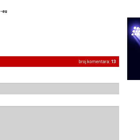
a-eu
broj komentara:
13