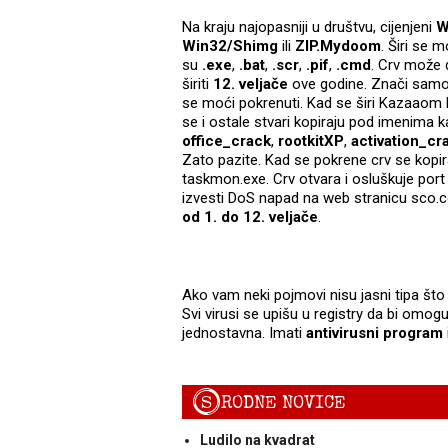
Na kraju najopasniji u društvu, cijenjeni
W
Win32/Shimg
ili
ZIP.Mydoom
. Širi se
su
.exe
,
.bat
,
.scr
,
.pif
,
.cmd
. Crv može 
širiti
12. velj
ače
ove godine. Znači samo će 
se moći pokrenuti. Kad se širi Kazaaom 
se i ostale stvari kopiraju pod imenima 
office_crack
,
rootkitXP
,
activation_cr
Zato pazite. Kad se pokrene crv se kopi
taskmon.exe. Crv otvara i osluškuje por
izvesti DoS napad na web stranicu sco.
od 1. do 12. veljače
.
Ako vam neki pojmovi nisu jasni tipa št
Svi virusi se upišu u registry da bi omog
jednostavna. Imati
antivirusni program
S
RODNE NOVICE
Ludilo na kvadrat