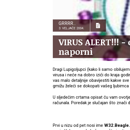
GRRRR...
3. VELJAČE 2004.
VIRUS ALERT!!! -
naporni
Dragi Lupigoljupci (kako li samo obiluje
virusa i neće na dobro izići do kraja god
vas malo detaljnije obavijestiti kakve sv
gmižu želeći se dokopati vašeg ljubimca
U sljedećim crtama opisat ću vam ovotj
računala. Poredak je slučajan što znači
Prvi u nizu od pet nosi ime
W32.Beagle