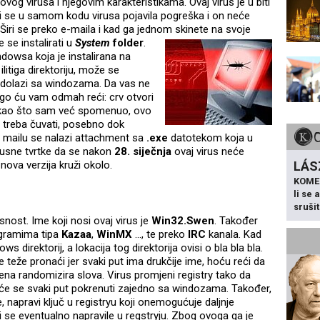
vog virusa i njegovim karakteristikama. Ovaj virus je u biti
ali se u samom kodu virusa pojavila pogreška i on neće
 Širi se preko e-maila i kad ga jedno
m skinete na svoje
 se instalirati u
System
folder
.
ndowsa koja je instalirana na
itiga direktoriju, može se
ji dolazi sa windozama. Da vas ne
ego ću vam odmah reći: crv otvori
li kao što sam već spomenuo, ovo
e treba čuvati, posebno dok
u mailu se nalazi attachment sa
.exe
datotekom koja u
irusne tvrtke da se nakon
28. siječnja
ovaj virus neće
 nova verzija kruži okolo.
LÁS
KOME
li se
sruši
ost. Ime koji nosi ovaj virus je
Win32.Swen
. Također
rogramima tipa
Kazaa
,
WinMX
…, te preko
IRC
kanala. Kad
 direktorij, a lokacija tog direktorija ovisi o bla bla bla.
je teže
pronaći jer svaki put ima drukčije ime, hoću reći da
ena randomizira slova. Virus promjeni registry tako da
 će se svaki put pokrenuti zajedno sa windozama. Također,
e, napravi ključ u registryu koji onemogućuje daljnje
 se eventualno napravile u regstryju. Zbog ovoga ga je