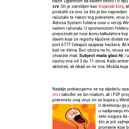
naziv. Uglavnom da kažem nešto i o tipu o
crv
. On je zamišljen kao
trojanski konj
, 
poslužiti za ono za što je bio napravljen.
računalo te nakon tog pokrenete, virus će
Adresa System foldera ovisi o verziji Wi
vašem računalu. U spomenutom folderu il
prepoznati jer nosi ikonu kalkulatora ko
davim koje će
registry
ključeve dodati n
port 6777 čekajući spajanje hackera. A
baš ne štima. Bez obzira na to, virusa s
otvarate mail.
Subject maila glasi
Hi
,
i 
nazivu ima od 3 do 11 slova. Kažu antiv
aktivirati, ali nikad se ne zna. Možda koja
Nadalje prebacujemo se na sljedeću opasn
crv
i također se širi mailom, ali i P2P p
pokrenete ovaj virus on se kopira u Windows
U direktoriju ga 
u nadijevanju im
sebi osigura da
što je još važnij
promjene koje bi