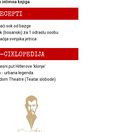
 intimna knjiga
ECEPTI
ći sok od bazge
k (bosanski) za 1 odraslu osobu
čija svinjska jetrica
-CIKLOPEDIJA
esni put Hitlerove 'klonje'
 - urbana legenda
dom Theatre (Teatar slobode)