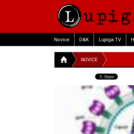
Novice
D&K
Lupiga TV
H
NOVICE