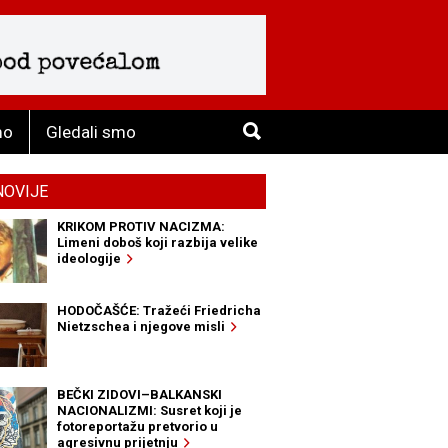
mo
Gledali smo
NOVIJE
KRIKOM PROTIV NACIZMA:
Limeni doboš koji razbija velike
ideologije
HODOČAŠĆE: Tražeći Friedricha
Nietzschea i njegove misli
BEČKI ZIDOVI–BALKANSKI
NACIONALIZMI: Susret koji je
fotoreportažu pretvorio u
agresivnu prijetnju