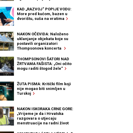
KAD „RAZVOJ“ POPIJE VODU:
More pred kućom, bazen u
dvorištu, suša na vratima
NAKON OČEVIDA: Naloženo
uklanjanje objekata koje su
postavili organizatori
Thompsonova koncerta
THOMPSONOVI ŠATORI NAD
ŽRTVAMA FAŠISTA: „Oni očito
mogu raditi štogod žele“
ŽUTA PISMA: Kritički film koji
nije mogao biti snimljen u
Turskoj
NAKON ISKORAKA CRNE GORE:
„Vrijeme je da i Hrvatska
razgovara o utjecaju
menstruacije na radni život
žena“