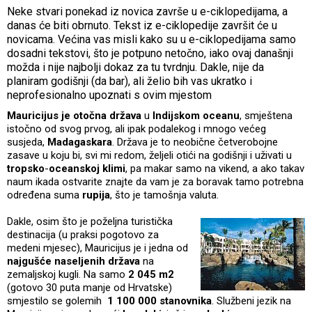
Neke stvari ponekad iz novica završe u e-ciklopedijama, a
danas će biti obrnuto. Tekst iz e-ciklopedije završit će u
novicama. Većina vas misli kako su u e-ciklopedijama samo
dosadni tekstovi, što je potpuno netočno, iako ovaj današnji
možda i nije najbolji dokaz za tu tvrdnju. Dakle, nije da
planiram godišnji (da bar), ali želio bih vas ukratko i
neprofesionalno upoznati s ovim mjestom
Mauricijus je otočna država
u
Indijskom oceanu
, smještena
istočno od svog prvog, ali ipak podalekog i mnogo većeg
susjeda,
Madagaskara
. Država je to neobične četverobojne
zasave u koju bi, svi mi redom, željeli otići na godišnji i uživati u
tropsko
-
oceanskoj klimi
, pa makar samo na vikend, a ako takav
naum ikada ostvarite znajte da vam je za boravak tamo potrebna
određena suma
rupija
, što je tamošnja valuta.
Dakle, osim što je poželjna turistička
destinacija (u praksi pogotovo za
medeni mjesec), Mauricijus je i jedna od
najgušće naseljenih država
na
zemaljskoj kugli. Na samo
2 045 m2
(gotovo 30 puta manje od Hrvatske)
smjestilo se golemih
1 100 000 stanovnika
. Službeni jezik na