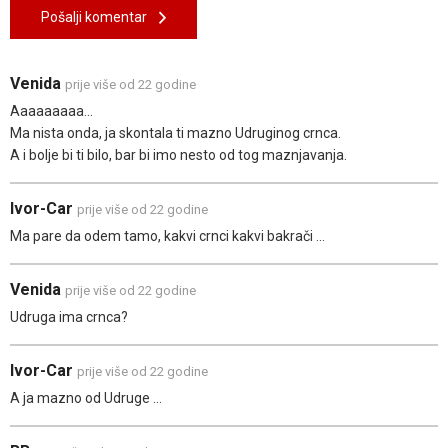
Pošalji komentar
Venida
prije više od 22 godine
Aaaaaaaaa...
Ma nista onda, ja skontala ti mazno Udruginog crnca.
A i bolje bi ti bilo, bar bi imo nesto od tog maznjavanja.
Ivor-Car
prije više od 22 godine
Ma pare da odem tamo, kakvi crnci kakvi bakrači ...
Venida
prije više od 22 godine
Udruga ima crnca?
Ivor-Car
prije više od 22 godine
A ja mazno od Udruge ...