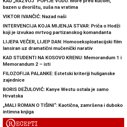
KAD „RAZVOJ“ POPIJE VODU: More pred kućom,
bazen u dvorištu, suša na vratima
VIKTOR IVANČIĆ: Nazad naši
INTERVENCIJA KOJA MIJENJA STVAR: Priča o Hodži
koji je izvukao mrtvog partizanskog komandanta
LIJEPA VEČER, LIJEP DAN: Homoseksploatacijski film
lansiran uz dramatični mučenički narativ
KAD STUDENTI NA KOSOVO KRENU: Memorandum 1 i
Memorandum 2 – isti
FILOZOFIJA PALANKE: Estetski kriteriji huliganske
zajednice
BORIS DEŽULOVIĆ: Kanye Westu ostala je samo
Hrvatska
„MALI ROMAN O TIŠINI“: Kaotična, zamršena i duboko
intimna knjiga
R
ECEPTI