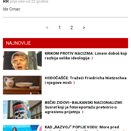
RR
prije više od 22 godine
Ide Crnac
<
1
2
>
NAJNOVIJE
KRIKOM PROTIV NACIZMA: Limeni doboš koji
razbija velike ideologije
HODOČAŠĆE: Tražeći Friedricha Nietzschea
i njegove misli
BEČKI ZIDOVI–BALKANSKI NACIONALIZMI:
Susret koji je fotoreportažu pretvorio u
agresivnu prijetnju
KAD „RAZVOJ“ POPIJE VODU: More pred