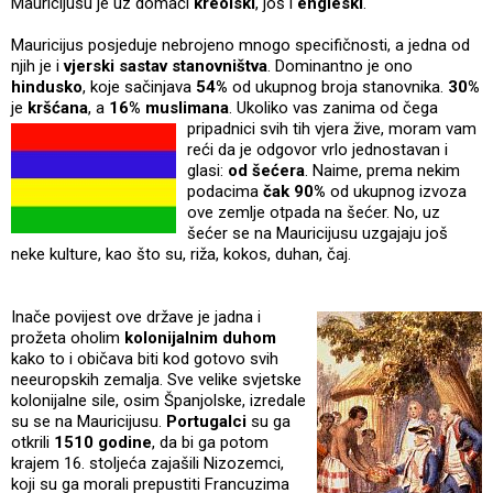
Mauricijusu je uz domaći
kreolski
, još i
engleski
.
Mauricijus posjeduje nebrojeno mnogo specifičnosti, a jedna od
njih je i
vjerski sastav stanovništva
. Dominantno je ono
hindusko
, koje sačinjava
54%
od ukupnog broja stanovnika.
30%
je
kršćana
, a
16% muslimana
. Ukoliko vas zanima od čega
pripadnici svih t
ih vjera žive, moram vam
reći da je odgovor vrlo jednostavan i
glasi:
od šećera
. Naime, prema nekim
podacima
čak 90%
od ukupnog izvoza
ove zemlje otpada na šećer. No, uz
šećer se na Mauricijusu uzgajaju još
neke kulture, kao što su, riža, kokos, duhan, čaj.
Inače povijest ove države je jadna i
prožeta oholim
kolonijalnim duhom
kako to i običava biti kod gotovo svih
neeuropskih zemalja. Sve velike svjetske
kolonijalne sile, osim Španjolske, izredale
su se na Mauricijusu.
Portugalci
su ga
otkrili
1510 godine
, da bi ga potom
krajem 16. stoljeća zajašili Nizozemci,
koji su ga morali prepustiti Francuzima