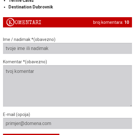
Terme Čatež
Destination Dubrovnik
K
OMENTARI
broj komentara:
10
Ime / nadimak *(obavezno)
Komentar *(obavezno)
E-mail (opcija)