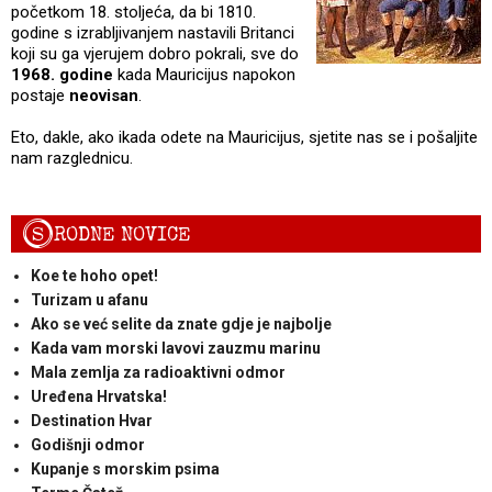
početkom 18. stoljeća, da bi 1810.
godine s izrabljivanjem nastavili Britanci
koji su ga vjerujem dobro pokrali, sve do
1968. godine
kada Mauricijus napokon
postaje
neovisan
.
Eto, dakle, ako ikada odete na Mauricijus, sjetite nas se i pošaljite
nam razglednicu.
S
RODNE NOVICE
Koe te hoho opet!
Turizam u afanu
Ako se već selite da znate gdje je najbolje
Kada vam morski lavovi zauzmu marinu
Mala zemlja za radioaktivni odmor
Uređena Hrvatska!
Destination Hvar
Godišnji odmor
Kupanje s morskim psima