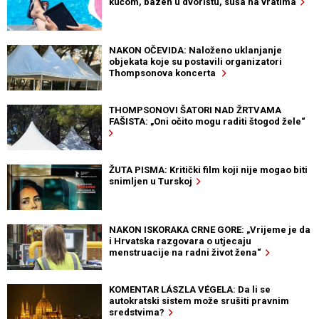
kućom, bazen u dvorištu, suša na vratima
NAKON OČEVIDA: Naloženo uklanjanje
objekata koje su postavili organizatori
Thompsonova koncerta
THOMPSONOVI ŠATORI NAD ŽRTVAMA
FAŠISTA: „Oni očito mogu raditi štogod žele“
ŽUTA PISMA: Kritički film koji nije mogao biti
snimljen u Turskoj
NAKON ISKORAKA CRNE GORE: „Vrijeme je da
i Hrvatska razgovara o utjecaju
menstruacije na radni život žena“
KOMENTAR LÁSZLA VÉGELA: Da li se
autokratski sistem može srušiti pravnim
sredstvima?