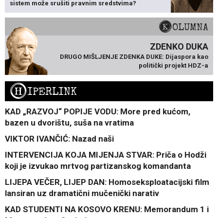
sistem može srušiti pravnim sredstvima?
KOLUMNA
ZDENKO DUKA
DRUGO MIŠLJENJE ZDENKA DUKE: Dijaspora kao
politički projekt HDZ-a
H
IPERLINK
KAD „RAZVOJ“ POPIJE VODU: More pred kućom,
bazen u dvorištu, suša na vratima
VIKTOR IVANČIĆ: Nazad naši
INTERVENCIJA KOJA MIJENJA STVAR: Priča o Hodži
koji je izvukao mrtvog partizanskog komandanta
LIJEPA VEČER, LIJEP DAN: Homoseksploatacijski film
lansiran uz dramatični mučenički narativ
KAD STUDENTI NA KOSOVO KRENU: Memorandum 1 i