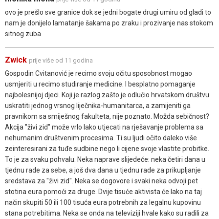
ovo je prešlo sve granice dok se jedni bogate drugi umiru od gladi to
nam je donijelo lamatanje šakama po zraku i prozivanje nas stokom
sitnog zuba
Zwick
prije više od 11 godina
Gospodin Cvitanović je recimo svoju očitu sposobnost mogao
usmjeriti u recimo studiranje medicine. I besplatno pomaganje
najbolesnijoj djeci. Koji je razlog zašto je odlučio hrvatskom društvu
uskratiti jednog vrsnog liječnika-humanitarca, a zamijeniti ga
pravnikom sa smiješnog fakulteta, nije poznato. Možda sebičnost?
Akcija "živi zid" može vrlo lako utjecati na rješavanje problema sa
nehumanim društvenim procesima. Ti su ljudi očito daleko više
zeinteresirani za tuđe sudbine nego li cijene svoje vlastite probitke.
To je za svaku pohvalu. Neka naprave slijedeće: neka četiri dana u
tjednu rade za sebe, a još dva dana u tjednu rade za prikupljanje
sredstava za "živi zid". Neka se dogovore i svaki neka odvoji pet
stotina eura pomoći za druge. Dvije tisuće aktivista će lako na taj
način skupiti 50 ili 100 tisuća eura potrebnih za legalnu kupovinu
stana potrebitima. Neka se onda na televiziji hvale kako su radili za