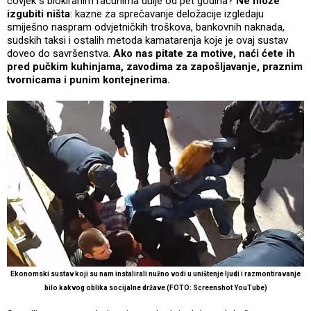
čovjek s blokiranim računima dulje od pet godina?
Ne može
izgubiti ništa
: kazne za sprečavanje deložacije izgledaju
smiješno naspram odvjetničkih troškova, bankovnih naknada,
sudskih taksi i ostalih metoda kamatarenja koje je ovaj sustav
doveo do savršenstva.
Ako nas pitate za motive, naći ćete ih
pred pučkim kuhinjama, zavodima za zapošljavanje, praznim
tvornicama i punim kontejnerima.
E
konomski sustav koji su nam instalirali nužno vodi u uništenje ljudi i razmontiravanje
bilo kakvog oblika socijalne države (FOTO:
Screenshot YouTube
)