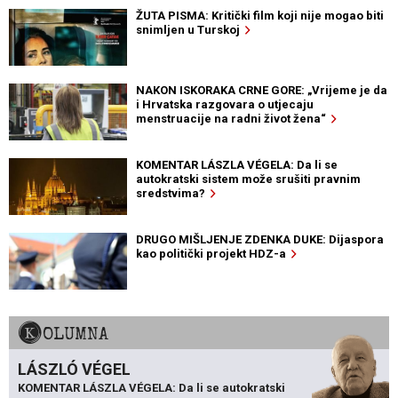
ŽUTA PISMA: Kritički film koji nije mogao biti
snimljen u Turskoj
NAKON ISKORAKA CRNE GORE: „Vrijeme je da
i Hrvatska razgovara o utjecaju
menstruacije na radni život žena“
KOMENTAR LÁSZLA VÉGELA: Da li se
autokratski sistem može srušiti pravnim
sredstvima?
DRUGO MIŠLJENJE ZDENKA DUKE: Dijaspora
kao politički projekt HDZ-a
KOLUMNA
LÁSZLÓ VÉGEL
KOMENTAR LÁSZLA VÉGELA: Da li se autokratski