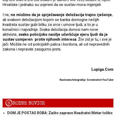
Hrvatske i jednako su uvjereni da se sustav mora mijenjati.
I ne,
ne mislimo da je sprječavanje deložacija trajno rješenje
,
ali svakom deložacijom kojom se banka domogne nečijih
kvadrata sustav gubi bitku za srce i umove ljudi, a to je u
konačnici i najvažnije. Svaka deložacija donosi nam nove
aktiviste,
svako policijsko nasilje učvršćuje vjeru ljudi da je
sustav usmjeren protiv njihovih interesa
. Živi zid je tu, i sve je
jači. Možda ne od policijskih palica i kordona, ali od nepravednih
zakona i nepravde zasigurno jeste.
Lupiga.Com
Naslovna fotografija: Screenshot YouTube
S
RODNE NOVICE
DOM JE POSTAO ROBA: Zašto zapravo Kvadratni Metar toliko