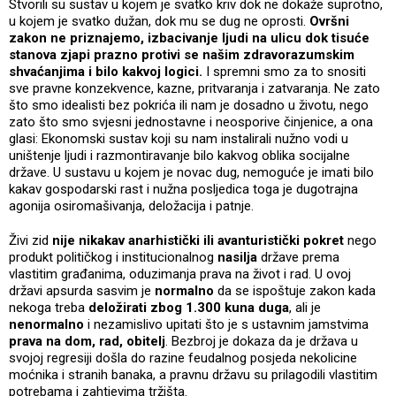
Stvorili su sustav u kojem je svatko kriv dok ne dokaže suprotno,
u kojem je svatko dužan, dok mu se dug ne oprosti.
Ovršni
zakon ne priznajemo, izbacivanje ljudi na ulicu dok tisuće
stanova zjapi prazno protivi se našim zdravorazumskim
shvaćanjima i bilo kakvoj logici.
I spremni smo za to snositi
sve pravne konzekvence, kazne, pritvaranja i zatvaranja. Ne zato
što smo idealisti bez pokrića ili nam je dosadno u životu, nego
zato što smo svjesni jednostavne i neosporive činjenice, a ona
glasi: Ekonomski sustav koji su nam instalirali nužno vodi u
uništenje ljudi i razmontiravanje bilo kakvog oblika socijalne
države. U sustavu u kojem je novac dug, nemoguće je imati bilo
kakav gospodarski rast i nužna posljedica toga je dugotrajna
agonija osiromašivanja, deložacija i patnje.
Živi zid
nije nikakav anarhistički ili avanturistički pokret
nego
produkt političkog i institucionalnog
nasilja
države prema
vlastitim građanima, oduzimanja prava na život i rad. U ovoj
državi apsurda sasvim je
normalno
da se ispoštuje zakon kada
nekoga treba
deložirati zbog 1.300 kuna duga
, ali je
nenormalno
i nezamislivo upitati što je s ustavnim jamstvima
prava na dom, rad, obitelj
. Bezbroj je dokaza da je država u
svojoj regresiji došla do razine feudalnog posjeda nekolicine
moćnika i stranih banaka, a pravnu državu su prilagodili vlastitim
potrebama i zahtjevima tržišta.