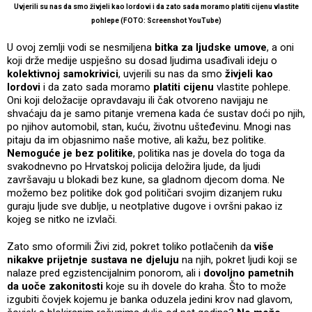
Uvjerili su nas da smo
živjeli kao lordovi
i da zato sada moramo
platiti cijenu
vlastite
pohlepe (FOTO:
Screenshot YouTube
)
U ovoj zemlji vodi se nesmiljena
bitka za ljudske umove
, a oni
koji drže medije uspješno su dosad ljudima usađivali ideju o
kolektivnoj samokrivici
, uvjerili su nas da smo
živjeli kao
lordovi
i da zato sada moramo
platiti cijenu
vlastite pohlepe.
Oni koji deložacije opravdavaju ili čak otvoreno navijaju ne
shvaćaju da je samo pitanje vremena kada će sustav doći po njih,
po njihov automobil, stan, kuću, životnu ušteđevinu. Mnogi nas
pitaju da im objasnimo naše motive, ali kažu, bez politike.
Nemoguće je bez politike
, politika nas je dovela do toga da
svakodnevno po Hrvatskoj policija deložira ljude, da ljudi
završavaju u blokadi bez kune, sa gladnom djecom doma. Ne
možemo bez politike dok god političari svojim dizanjem ruku
guraju ljude sve dublje, u neotplative dugove i ovršni pakao iz
kojeg se nitko ne izvlači.
Zato smo oformili Živi zid, pokret toliko potlačenih da
više
nikakve prijetnje sustava ne djeluju
na njih, pokret ljudi koji se
nalaze pred egzistencijalnim ponorom, ali i
dovoljno pametnih
da uoče zakonitosti
koje su ih dovele do kraha. Što to može
izgubiti čovjek kojemu je banka oduzela jedini krov nad glavom,