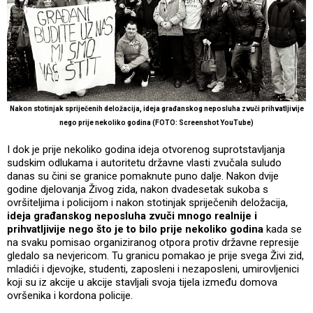
Nakon
stotinjak spriječenih deložacija
,
ideja građanskog neposluha zvuči prihvatljivije
nego prije nekoliko godina
(FOTO:
Screenshot YouTube
)
I dok je prije nekoliko godina ideja otvorenog suprotstavljanja
sudskim odlukama i autoritetu državne vlasti zvučala suludo
danas su čini se granice pomaknute puno dalje. Nakon dvije
godine djelovanja Živog zida, nakon dvadesetak sukoba s
ovršiteljima i policijom i nakon stotinjak spriječenih deložacija,
ideja građanskog neposluha zvuči mnogo realnije i
prihvatljivije nego što je to bilo prije nekoliko godina
kada se
na svaku pomisao organiziranog otpora protiv državne represije
gledalo sa nevjericom. Tu granicu pomakao je prije svega Živi zid,
mladići i djevojke, studenti, zaposleni i nezaposleni, umirovljenici
koji su iz akcije u akcije stavljali svoja tijela između domova
ovršenika i kordona policije.