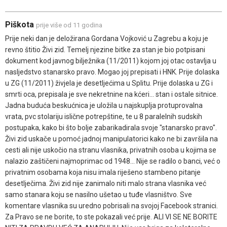
Piškota
prije više od 11 godina
Prije neki dan je deložirana Gordana Vojković u Zagrebu a koju je
revno štitio Živi zid. Temelj njezine bitke za stan je bio potpisani
dokument kod javnog bilježnika (11/2011) kojom joj otac ostavlja u
nasljedstvo stanarsko pravo. Mogao joj prepisati i HNK. Prije dolaska
u ZG (11/2011) živjela je desetljećima u Splitu. Prije dolaska u ZG i
smrti oca, prepisala je sve nekretnine na kćeri... stan i ostale sitnice.
Jadna buduća beskućnica je uložila u najskuplja protuprovalna
vrata, pvc stolariju islične potrepštine, te u 8 paralelnih sudskih
postupaka, kako bi što bolje zabarikadirala svoje "stanarsko pravo".
Živi zid uskače u pomoć jadnoj manipulatorici kako ne bi završila na
cesti ali nije uskočio na stranu vlasnika, privatnih osoba u kojima se
nalazio zaštičeni najmoprimac od 1948... Nije se radilo o banci, već o
privatnim osobama koja nisu imala riješeno stambeno pitanje
desetlječima. Živi zid nije zanimalo niti malo strana vlasnika već
samo stanara koju se nasilno ušetao u tuđe vlasništvo. Sve
komentare vlasnika su uredno pobrisali na svojoj Facebook stranici.
Za Pravo se ne borite, to ste pokazali već prije. ALI VI SE NE BORITE