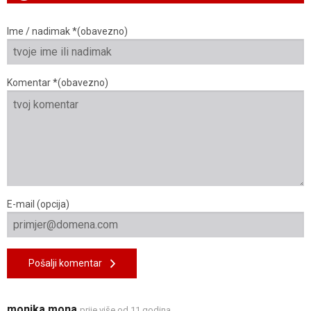
Ime / nadimak *(obavezno)
Komentar *(obavezno)
E-mail (opcija)
Pošalji komentar
monika mona
prije više od 11 godina