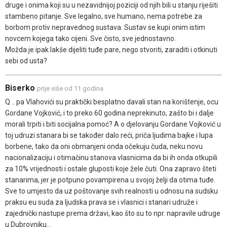
druge i onima koji su u nezavidnijoj poziciji od njih bili u stanju riješiti
stambeno pitanje. Sve legalno, sve humano, nema potrebe za
borbom protiv nepravednog sustava. Sustav se kupi onim istim
novcem kojega tako cijeni. Sve čisto, sve jednostavno.
Možda je ipak lakše dijeliti tuđe pare, nego stvoriti, zaraditi i otkinuti
sebi od usta?
Biserko
prije više od 11 godina
Q .. pa Vlahovići su praktički besplatno davali stan na korištenje, ocu
Gordane Vojković, i to preko 60 godina neprekinuto, zašto bi i dalje
morali trpiti i biti socijalna pomoć? A o djelovanju Gordane Vojković u
toj udruzi stanara bi se također dalo reći, priča ljudima bajke i lupa
borbene, tako da oni obmanjeni onda očekuju čuda, neku novu
nacionalizaciju i otimačinu stanova vlasnicima da bi ih onda otkupili
za 10% vrijednosti i ostale gluposti koje žele čuti. Ona zapravo šteti
stanarima, jer je potpuno povampirena u svojoj želji da otima tuđe.
Sve to umjesto da uz poštovanje svih realnosti u odnosu na sudsku
praksu eu suda za ljudska prava se i vlasnici i stanari udruže i
zajednički nastupe prema državi, kao što su to npr. napravile udruge
u Dubrovniku...