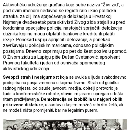
Aktivističko udruženje građana koje sebe naziva "Živi zid", a
pod ovim imenom nedavno se registriralo i kao politička
stranka, za cilj ima sprječavanje deložacija u Hrvatskoj.
Najmanje dvadesetak puta aktivisti Živog zida stajali su pred
kordonima specijalne policije, nastojeći spriječiti deložacije
dužnika koji ne mogu otplatiti bankovne kredite ili platiti
režije. Ponekad uspiju spriječiti deložacije, a ponekad
završavaju u policijskim maricama, odnosno policijskim
postajama. Dnevno zaprimaju po pet do šest poziva u pomoć.
O Živom zidu za Lupigu piše Dušan Cvetanović, apsolvent
Pravnog fakulteta i jedan od osnivača spomenutog
aktivističkog udruženja.
Sveopći strah i nesigurnost
koja se uvukla u ljude svakodnevno
podsjeća na pasja vremena u kojima živimo. Strah od gubitka
radnog mjesta, od osude javnosti, medija, obitelji pretvorio je
ljude u konformističke robote, stavio im jaram i upregao u teški
ritam preživljavanja.
Demokracija se izobličila u najgori oblik
prikrivene diktature
, u sustav u kojem možeš reći što želiš, ali
ne možeš ništa promijeniti, bar ne legalnim putem.