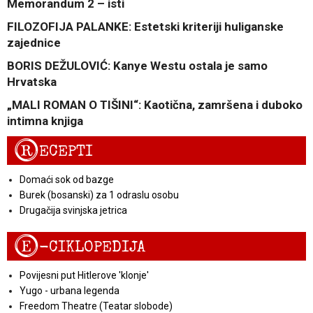
Memorandum 2 – isti
FILOZOFIJA PALANKE: Estetski kriteriji huliganske
zajednice
BORIS DEŽULOVIĆ: Kanye Westu ostala je samo
Hrvatska
„MALI ROMAN O TIŠINI“: Kaotična, zamršena i duboko
intimna knjiga
R
ECEPTI
Domaći sok od bazge
Burek (bosanski) za 1 odraslu osobu
Drugačija svinjska jetrica
E
-CIKLOPEDIJA
Povijesni put Hitlerove 'klonje'
Yugo - urbana legenda
Freedom Theatre (Teatar slobode)