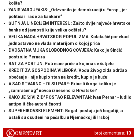
košta?
YANIS VAROUFAKIS: „Odzvonilo je demokraciji u Europi, jer
političari rade za bankare“
ŠUTNJA U NEČIJEM INTERESU: Zašto dvije najveće hrvatske
banke od javnosti kriju veliku odštetu?
VELIKA NADA HRVATSKOG POPULIZMA: Kolakušić ponekad
jednostavno ne vlada materijom o kojoj priča
DVOSATNA MUKA SLOBODNOG ČOVJEKA: Kako je Sinčić
postrojio Pernara
RAT ZA PORTUN: Potresne priče o kojima se šutjelo
KREDIT ZA GOSPODINA VILIBORA: Vođa Živog zida održao
obećanje - nije kupio stan na kredit, kupio je kuću!
A SAD STVARNO – DI SU PARE: Brine li ikoga koliko je
„zamračenog“ novca izneseno iz Hrvatske?
KAKO JE 'ŽIVI ZID' POSTAO RELEVANTAN: Ivan Pernar - ludilo
antipolitičke autentičnosti
SUPERHIKOVSKI ELEMENT: Bogati postaju još bogatiji, a
ostali su osuđeni na pečalbu u Njemačkoj ili Irskoj
K
OMENTARI
broj komentara:
10