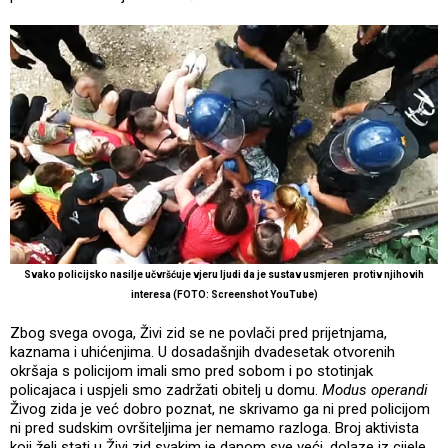
Svako policijsko nasilje učvršćuje vjeru ljudi da je sustav usmjeren protiv njihovih
interesa
(FOTO:
Screenshot YouTube
)
Zbog svega ovoga, Živi zid se ne povlači pred prijetnjama,
kaznama i uhićenjima. U dosadašnjih dvadesetak otvorenih
okršaja s policijom imali smo pred sobom i po stotinjak
policajaca i uspjeli smo zadržati obitelj u domu.
Modus operandi
Živog zida je već dobro poznat, ne skrivamo ga ni pred policijom
ni pred sudskim ovršiteljima jer nemamo razloga. Broj aktivista
koji želi stati u Živi zid svakim je danom sve veći, dolaze iz cijele