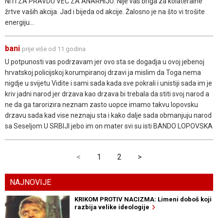
NITI ZA PRAVDU VEĆ ZA ANARHIJU. Nije vas briga za kolateralne
žrtve vaših akcija. Jad i bijeda od akcije. Žalosno je na što vi trošite
energiju...
bani
prije više od 11 godina
U potpunosti vas podrzavam jer ovo sta se dogadja u ovoj jebenoj
hrvatskoj policijskoj korumpiranoj drzavi ja mislim da Toga nema
nigdje u svijetu Vidite i sami sada kada sve pokrali i unistiji sada im je
kriv jadni narod jer drzava kao drzava bi trebala da stiti svoj narod a
ne da ga tarorizira neznam zasto uopce imamo takvu lopovsku
drzavu sada kad vise neznaju sta i kako dalje sada obmanjuju narod
sa Seseljom U SRBIJI jebo im on mater svi su isti BANDO LOPOVSKA
<
1
2
>
NAJNOVIJE
KRIKOM PROTIV NACIZMA: Limeni doboš koji
razbija velike ideologije