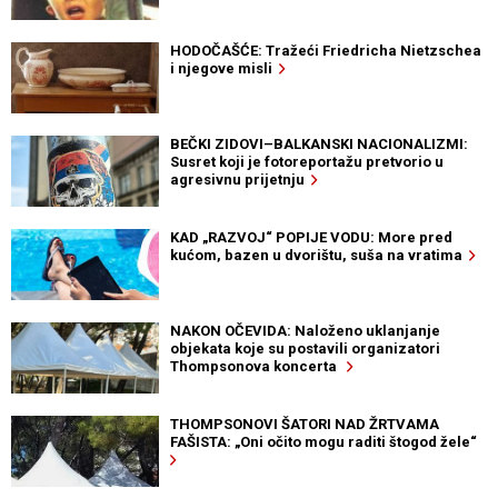
HODOČAŠĆE: Tražeći Friedricha Nietzschea
i njegove misli
BEČKI ZIDOVI–BALKANSKI NACIONALIZMI:
Susret koji je fotoreportažu pretvorio u
agresivnu prijetnju
KAD „RAZVOJ“ POPIJE VODU: More pred
kućom, bazen u dvorištu, suša na vratima
NAKON OČEVIDA: Naloženo uklanjanje
objekata koje su postavili organizatori
Thompsonova koncerta
THOMPSONOVI ŠATORI NAD ŽRTVAMA
FAŠISTA: „Oni očito mogu raditi štogod žele“