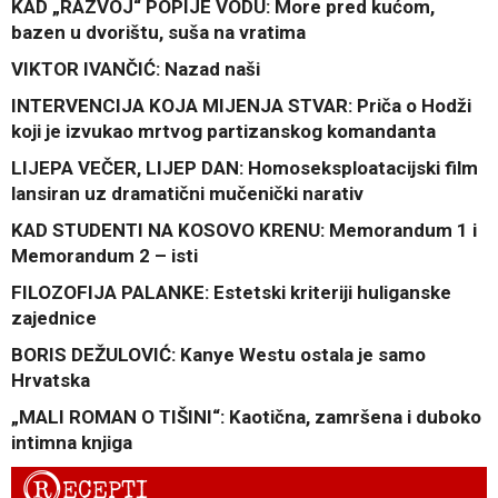
KAD „RAZVOJ“ POPIJE VODU: More pred kućom,
bazen u dvorištu, suša na vratima
VIKTOR IVANČIĆ: Nazad naši
INTERVENCIJA KOJA MIJENJA STVAR: Priča o Hodži
koji je izvukao mrtvog partizanskog komandanta
LIJEPA VEČER, LIJEP DAN: Homoseksploatacijski film
lansiran uz dramatični mučenički narativ
KAD STUDENTI NA KOSOVO KRENU: Memorandum 1 i
Memorandum 2 – isti
FILOZOFIJA PALANKE: Estetski kriteriji huliganske
zajednice
BORIS DEŽULOVIĆ: Kanye Westu ostala je samo
Hrvatska
„MALI ROMAN O TIŠINI“: Kaotična, zamršena i duboko
intimna knjiga
R
ECEPTI