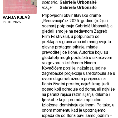
scenario:
Gabrielė Urbonaitė
režija:
Gabrielė Urbonaitė
Pripovjedni okvir litavske drame
VANJA KULAŠ
„Renovacija“ iz 2025. godine (režiju i
12. 01. 2026.
scenarij potpisuje Gabrielė Urbanaitė, a
gledali smo je na nedavnom Zagreb
Film Festivalu), u potpunosti se
preklapa s granicama intimnog svijeta
glavne protagonistkinje, mlade
prevoditeljice Ilone. Autorica koju su
gledatelji mogli poslušati u iskričavom
razgovoru s kritičarom Ninom
Kovačićem poslije, nažalost, jedine
zagrebačke projekcije usredotočila se u
svom dugometražnom prvijencu na
Ilonin životni prostor, najuži krug ljudi,
posao koji odrađuje od doma, ali najviše
na paralizirajuća razmišljanja, dileme i
tjeskobe koje, premda implicitno
izložene, dominiraju cjelinom. Pa tako, u
onom momentu kad je upoznajemo
ispada da se Ilona bavi samo jednim –