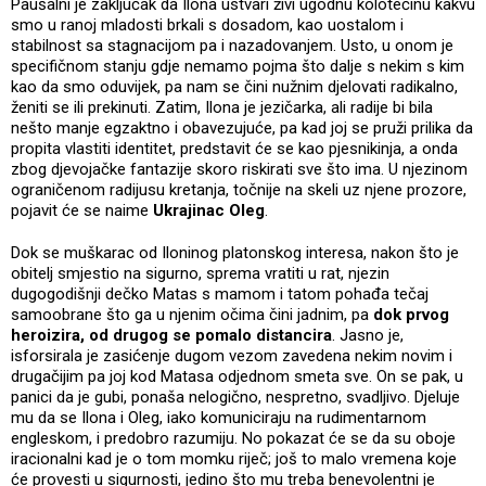
Paušalni je zaključak da Ilona ustvari živi ugodnu kolotečinu kakvu
smo u ranoj mladosti brkali s dosadom, kao uostalom i
stabilnost sa stagnacijom pa i nazadovanjem. Usto, u onom je
specifičnom stanju gdje nemamo pojma što dalje s nekim s kim
kao da smo oduvijek, pa nam se čini nužnim djelovati radikalno,
ženiti se ili prekinuti. Zatim, Ilona je jezičarka, ali radije bi bila
nešto manje egzaktno i obavezujuće, pa kad joj se pruži prilika da
propita vlastiti identitet, predstavit će se kao pjesnikinja, a onda
zbog djevojačke fantazije skoro riskirati sve što ima. U njezinom
ograničenom radijusu kretanja, točnije na skeli uz njene prozore,
pojavit će se naime
Ukrajinac Oleg
.
Dok se muškarac od Iloninog platonskog interesa, nakon što je
obitelj smjestio na sigurno, sprema vratiti u rat, njezin
dugogodišnji dečko Matas s mamom i tatom pohađa tečaj
samoobrane što ga u njenim očima čini jadnim, pa
dok prvog
heroizira, od drugog se pomalo distancira
. Jasno je,
isforsirala je zasićenje dugom vezom zavedena nekim novim i
drugačijim pa joj kod Matasa odjednom smeta sve. On se pak, u
panici da je gubi, ponaša nelogično, nespretno, svadljivo. Djeluje
mu da se Ilona i Oleg, iako komuniciraju na rudimentarnom
engleskom, i predobro razumiju. No pokazat će se da su oboje
iracionalni kad je o tom momku riječ; još to malo vremena koje
će provesti u sigurnosti, jedino što mu treba benevolentni je