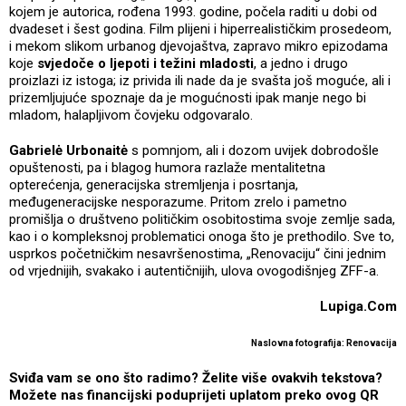
kojem je autorica, rođena 1993. godine, počela raditi u dobi od
dvadeset i šest godina. Film plijeni i hiperrealističkim prosedeom,
i mekom slikom urbanog djevojaštva, zapravo mikro epizodama
koje
svjedoče o ljepoti i težini mladosti
, a jedno i drugo
proizlazi iz istoga; iz privida ili nade da je svašta još moguće, ali i
prizemljujuće spoznaje da je mogućnosti ipak manje nego bi
mladom, halapljivom čovjeku odgovaralo.
Gabrielė Urbonaitė
s pomnjom, ali i dozom uvijek dobrodošle
opuštenosti, pa i blagog humora razlaže mentalitetna
opterećenja, generacijska stremljenja i posrtanja,
međugeneracijske nesporazume. Pritom zrelo i pametno
promišlja o društveno političkim osobitostima svoje zemlje sada,
kao i o kompleksnoj problematici onoga što je prethodilo. Sve to,
usprkos početničkim nesavršenostima, „Renovaciju“ čini jednim
od vrjednijih, svakako i autentičnijih, ulova ovogodišnjeg ZFF-a.
Lupiga.Com
Naslovna fotografija: Renovacija
Sviđa vam se ono što radimo? Želite više ovakvih tekstova?
Možete nas financijski poduprijeti uplatom preko ovog QR