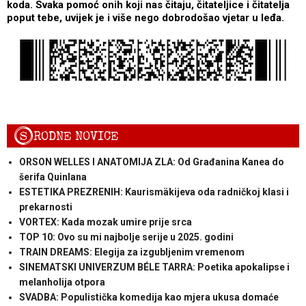
koda. Svaka pomoć onih koji nas čitaju, čitateljice i čitatelja
poput tebe, uvijek je i više nego dobrodošao vjetar u leđa.
S
RODNE NOVICE
ORSON WELLES I ANATOMIJA ZLA: Od Građanina Kanea do
šerifa Quinlana
ESTETIKA PREZRENIH: Kaurismäkijeva oda radničkoj klasi i
prekarnosti
VORTEX: Kada mozak umire prije srca
TOP 10: Ovo su mi najbolje serije u 2025. godini
TRAIN DREAMS: Elegija za izgubljenim vremenom
SINEMATSKI UNIVERZUM BÉLE TARRA: Poetika apokalipse i
melanholija otpora
SVADBA: Populistička komedija kao mjera ukusa domaće