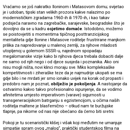
Vraćamo se još nakratko Iloninom i Matasovom domu; svijetao
je i udoban, tipski stan velikih prozora kakve nalazimo po
modernističkim zgradama 1960-ih ili 1970-ih, i kao takav
podsjeća naravno na zagrebačke, sarajevske, beogradske što je
dovoljno da se u kadru
osjetimo domaće
. Istodobno, možemo
se poistovjetiti s momentima tipičnog posttranzicijskog
mentaliteta gdje Ilonine i Matasove roditelje frustrirane manjkom
prilika za napredovanje u malenoj zemlji, za njihove mladosti
utopljenoj u golemom SSSR-u, najednom spopadaju
megalomanske vizije kako bi njihova djeca trebala dobaciti dalje
ne samo od njih nego i od djece susjeda i poznanika. Ako oni
nisu mogli ništa, novi klinci moraju sve. Miks kompleksaške
kompetitivnosti i ziheraške teze da je najmudrije ukopati se ma
gdje bilo i ne mrdati jer smo ionako uvijek na korak od propasti i
predobro nam je poznat,
obilježio je pokoljenja
. A nastojanje da
ostvarimo kakvo takvo profesionalno ispunjenje, da se vodimo
afinitetima umjesto imperativom (varave) sigurnosti u
transgeneracijskom batrganju s egzistencijom, u očima naših
roditelja maltene je blasfemično – otkud nam te buržujske
tlapnje, pa nikome od nas nije obećano da ćemo biti sretni.
Pokoji je tu scenaristički klišej i višak koji međutim ne umanjuje
simpatije spram ovog „malog“, praktički studentskog filma na