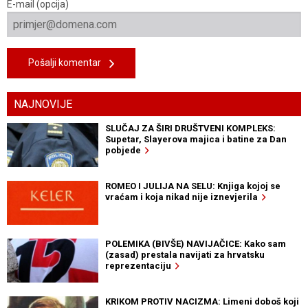
E-mail (opcija)
Pošalji komentar
NAJNOVIJE
SLUČAJ ZA ŠIRI DRUŠTVENI KOMPLEKS:
Supetar, Slayerova majica i batine za Dan
pobjede
ROMEO I JULIJA NA SELU: Knjiga kojoj se
vraćam i koja nikad nije iznevjerila
POLEMIKA (BIVŠE) NAVIJAČICE: Kako sam
(zasad) prestala navijati za hrvatsku
reprezentaciju
KRIKOM PROTIV NACIZMA: Limeni doboš koji