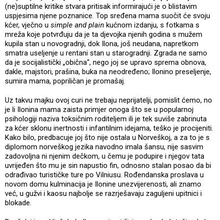
(ne)suptilne kritike stvara pritisak informirajući je o blistavim
uspjesima njene poznanice. Top sređena mama suočit će svoju
kćer, vječno u
simple and plain
kućnom izdanju, s fotkama s
mreža koje potvrđuju da je ta djevojka njenih godina s mužem
kupila stan u novogradnji, dok Ilona, još neudana, napretkom
smatra useljenje u rentani stan u starogradnji. Zgrada ne samo
da je socijalistički „obična“, nego joj se upravo sprema obnova,
dakle, majstori, prašina, buka na neodređeno; Ilonino preseljenje,
sumira mama, popriličan je promašaj.
Uz takvu majku ovoj curi ne trebaju neprijatelji, pomislit ćemo, no
je li Ilonina mama zaista primjer onoga što se u popularnoj
psihologiji naziva toksičnim roditeljem ili je tek suviše zabrinuta
za kćer sklonu inertnosti i infantilnim idejama, teško je procijeniti.
Kako bilo, predbacuje joj što nije ostala u Norveškoj, a za to je s
diplomom norveškog jezika navodno imala šansu, nije sasvim
zadovoljna ni njenim dečkom, u čemu je podupire i njegov tata
uvrijeđen što mu je sin napustio fin, odnosno stalan posao da bi
odrađivao turističke ture po Vilniusu. Rođendanska proslava u
novom domu kulminacija je Ilonine unezvijerenosti, ali znamo
već, u gužvi i kaosu najbolje se razrješavaju zaguljeni upitnici i
blokade.