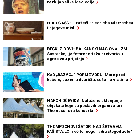
razbija velike ideologije
HODOČAŠĆE: Tražeći Friedricha Nietzschea
i njegove misli
BEČKI ZIDOVI–BALKANSKI NACIONALIZMI:
Susret koji je fotoreportažu pretvorio u
agresivnu prijetnju
KAD „RAZVOJ“ POPIJE VODU: More pred
kućom, bazen u dvorištu, suša na vratima
NAKON OČEVIDA: Naloženo uklanjanje
objekata koje su postavili organizatori
Thompsonova koncerta
THOMPSONOVI ŠATORI NAD ŽRTVAMA
FAŠISTA: „Oni očito mogu raditi štogod žele“