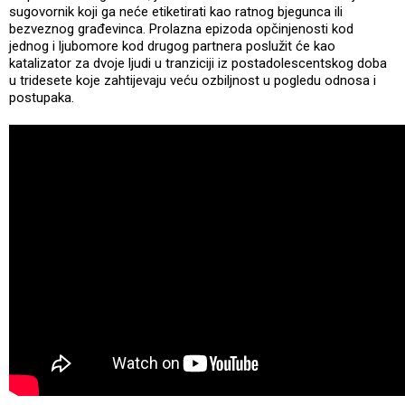
sugovornik koji ga neće etiketirati kao ratnog bjegunca ili
bezveznog građevinca. Prolazna epizoda opčinjenosti kod
jednog i ljubomore kod drugog partnera poslužit će kao
katalizator za dvoje ljudi u tranziciji iz postadolescentskog doba
u tridesete koje zahtijevaju veću ozbiljnost u pogledu odnosa i
postupaka.