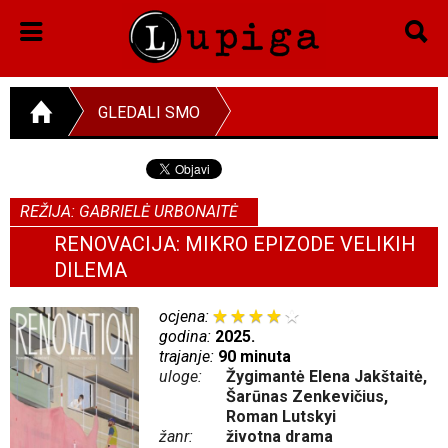
GLEDALI SMO
REŽIJA: GABRIELĖ URBONAITĖ
RENOVACIJA: MIKRO EPIZODE VELIKIH
DILEMA
ocjena:
godina:
2025.
trajanje:
90 minuta
uloge:
Žygimantė Elena Jakštaitė,
Šarūnas Zenkevičius,
Roman Lutskyi
žanr:
životna drama