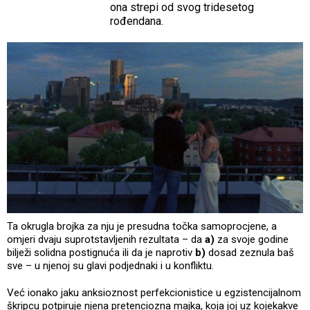
ona strepi od svog tridesetog
rođendana.
Ta okrugla brojka za nju je presudna točka samoprocjene, a
omjeri dvaju suprotstavljenih rezultata – da
a)
za svoje godine
bilježi solidna postignuća ili da je naprotiv
b)
dosad zeznula baš
sve – u njenoj su glavi podjednaki i u konfliktu.
Već ionako jaku anksioznost perfekcionistice u egzistencijalnom
škripcu potpiruje njena pretenciozna majka, koja joj uz kojekakve