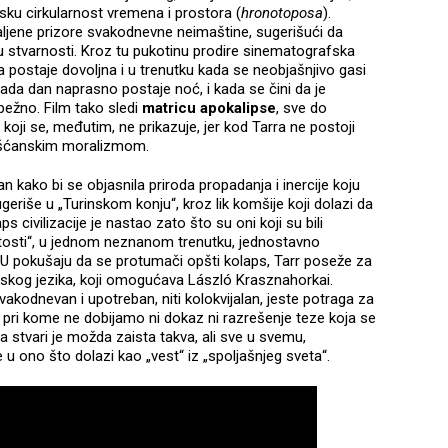
ku cirkularnost vremena i prostora (
hronotoposa
).
aljene prizore svakodnevne neimaštine, sugerišući da
 stvarnosti. Kroz tu pukotinu prodire sinematografska
a postaje dovoljna i u trenutku kada se neobjašnjivo gasi
Kada dan naprasno postaje noć, i kada se čini da je
bežno. Film tako sledi
matricu apokalipse
, sve do
oji se, međutim, ne prikazuje, jer kod Tarra ne postoji
hrišćanskim moralizmom.
an kako bi se objasnila priroda propadanja i inercije koju
geriše u „Turinskom konju“, kroz lik komšije koji dolazi da
s civilizacije je nastao zato što su oni koji su bili
enitosti“, u jednom neznanom trenutku, jednostavno
 U pokušaju da se protumači opšti kolaps, Tarr poseže za
skog jezika, koji omogućava László Krasznahorkai.
 svakodnevan i upotreban, niti kolokvijalan, jeste potraga za
ge pri kome ne dobijamo ni dokaz ni razrešenje teze koja se
ja stvari je možda zaista takva, ali sve u svemu,
u ono što dolazi kao „vest“ iz „spoljašnjeg sveta“.