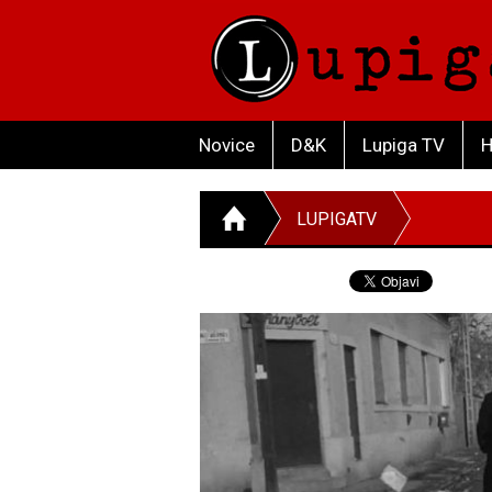
Novice
D&K
Lupiga TV
H
LUPIGATV