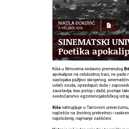
NIKOLA ĐOKOVIĆ
3. VELJAČE 2026.
SINEMATSKI UNI
Poetika apokalip
Kiša u filmovima nedavno preminulog
Bé
apokalipse na celuloidnoj traci, ne pada 
sastojaka pažljivo skrojenog, sinematič
uvlači svuda, opsedajući duše i zaposedaj
zaustavlja, kao potop i dažd, postaje tako
svedočanstvo egzistencijalističkog istra
Kiša
nahrupljuje u Tarrovom univerzumu
najčešće na životnoj prekretnici i raskrsni
najizloženiji, najmanje zaštićeni.