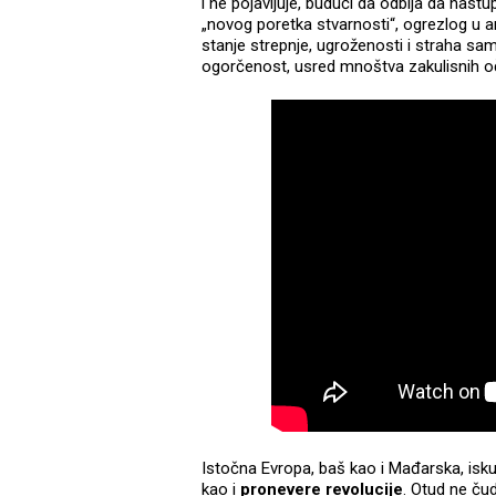
i ne pojavljuje, budući da odbija da nast
„novog poretka stvarnosti“, ogrezlog u an
stanje strepnje, ugroženosti i straha s
ogorčenost, usred mnoštva zakulisnih oči
Istočna Evropa, baš kao i Mađarska, isku
kao i
pronevere revolucije
. Otud ne čud