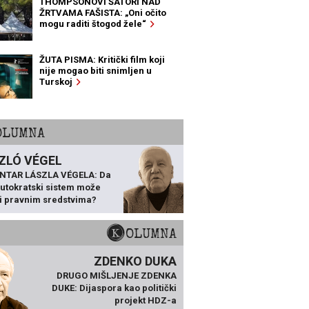
THOMPSONOVI ŠATORI NAD
ŽRTVAMA FAŠISTA: „Oni očito
mogu raditi štogod žele“
ŽUTA PISMA: Kritički film koji
nije mogao biti snimljen u
Turskoj
KOLUMNA
ZLÓ VÉGEL
NTAR LÁSZLA VÉGELA: Da
 autokratski sistem može
ti pravnim sredstvima?
KOLUMNA
ZDENKO DUKA
DRUGO MIŠLJENJE ZDENKA
DUKE: Dijaspora kao politički
projekt HDZ-a