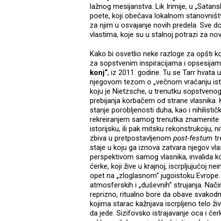
lažnog mesijanstva. Lik Irimije, u „Satan
poete, koji obećava lokalnom stanovništv
za njim u osvajanje novih predela. Sve d
vlastima, koje su u stalnoj potrazi za n
Kako bi osvetlio neke razloge za opšti kola
za sopstvenim inspiracijama i opsesija
konj“
, iz 2011. godine. Tu se Tarr hvata
njegovom tezom o „večnom vraćanju istog“
koju je Nietzsche, u trenutku sopstvenog
prebijanja korbačem od strane vlasnika. Ka
stanje porobljenosti duha, kao i nihilist
rekreiranjem samog trenutka znamenite su
istorijsku, ili pak mitsku rekonstrukciju,
zbiva u pretpostavljenom
post-festum
tr
staje u koju ga iznova zatvara njegov vl
perspektivom samog vlasnika, invalida k
ćerke, koji žive u krajnoj, iscrpljujućoj n
opet na „zloglasnom“ jugoistoku Evrope. N
atmosferskih i „duševnih“ strujanja. Način 
reprizno, ritualno bore da obave svakod
kojima starac kažnjava iscrpljeno telo živo
da jede. Sizifovsko istrajavanje oca i će