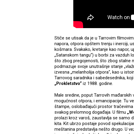
Stiče se utisak da je u Tarrovim filmov
napora, otpora opštem trenju i inerciji, u
košmara. Svakako, kretanje kao napor, u
„Satanskom tangu“) u borbi za vazduh lo
što zbog pregojenosti, što zbog stalne 
podmazuje svoje unutrašnje stanje „vlaž
izvesna „melanholija otpora“, kao u is
Tarrovog saradnika i sabedesednika, koji
„Prokletstvo“
iz 1988. godine.
Male sredine, poput Tarrovih mađarskih v
mogućnost otpora, i emancipacije. Tu ve
štampe, oslobađajući prostor tračevima 
svakog prelomnog događaja. U filmu
„W
prolazi kroz varoš, zaustavlja se samo 
kita. Kit ubrzo postaje povod spekulacij
meštanina predstavlja nešto drugo. U vez