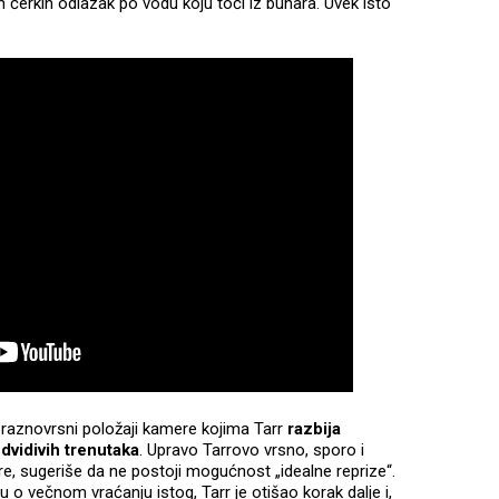
n ćerkin odlazak po vodu koju toči iz bunara. Uvek isto
 raznovrsni položaji kamere kojima Tarr
razbija
dvidivih trenutaka
. Upravo Tarrovo vrsno, sporo i
, sugeriše da ne postoji mogućnost „idealne reprize“.
zu o večnom vraćanju istog, Tarr je otišao korak dalje i,