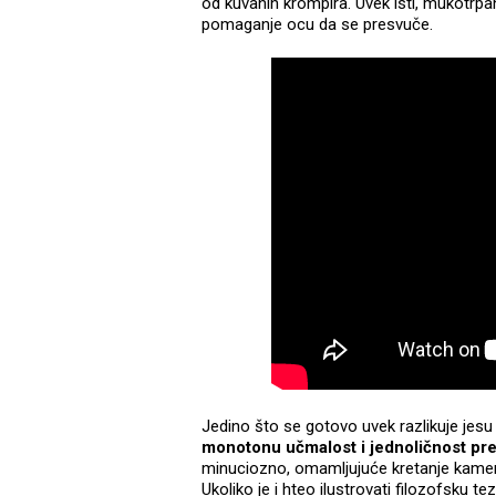
od kuvanih krompira. Uvek isti, mukotrpa
pomaganje ocu da se presvuče.
Jedino što se gotovo uvek razlikuje jesu
monotonu učmalost i jednoličnost pre
minuciozno, omamljujuće kretanje kamere
Ukoliko je i hteo ilustrovati filozofsku te