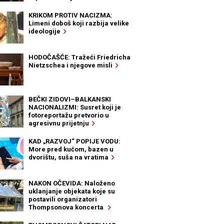
KRIKOM PROTIV NACIZMA:
Limeni doboš koji razbija velike
ideologije
HODOČAŠĆE: Tražeći Friedricha
Nietzschea i njegove misli
BEČKI ZIDOVI–BALKANSKI
NACIONALIZMI: Susret koji je
fotoreportažu pretvorio u
agresivnu prijetnju
KAD „RAZVOJ“ POPIJE VODU:
More pred kućom, bazen u
dvorištu, suša na vratima
NAKON OČEVIDA: Naloženo
uklanjanje objekata koje su
postavili organizatori
Thompsonova koncerta