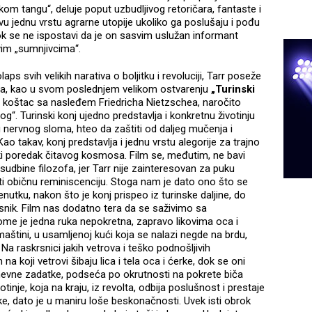
skom tangu“, deluje poput uzbudljivog retoričara, fantaste i
u jednu vrstu agrarne utopije ukoliko ga poslušaju i pođu
ok se ne ispostavi da je on sasvim uslužan informant
ovim „sumnjivcima“.
ps svih velikih narativa o boljitku i revoluciji, Tarr poseže
ma, kao u svom poslednjem velikom ostvarenju
„Turinski
 u koštac sa nasleđem Friedricha Nietzschea, naročito
. Turinski konj ujedno predstavlja i konkretnu životinju
 nervnog sloma, hteo da zaštiti od daljeg mučenja i
o takav, konj predstavlja i jednu vrstu alegorije za trajno
ički poredak čitavog kosmosa. Film se, međutim, ne bavi
dbine filozofa, jer Tarr nije zainteresovan za puku
 niti običnu reminiscenciju. Stoga nam je dato ono što se
enutku, nakon što je konj prispeo iz turinske daljine, do
asnik. Film nas dodatno tera da se saživimo sa
ome je jedna ruka nepokretna, zapravo likovima oca i
eimaštini, u usamljenoj kući koja se nalazi negde na brdu,
a raskrsnici jakih vetrova i teško podnošljivih
na koji vetrovi šibaju lica i tela oca i ćerke, dok se oni
nevne zadatke, podseća po okrutnosti na pokrete biča
tinje, koja na kraju, iz revolta, odbija poslušnost i prestaje
rke, dato je u maniru loše beskonačnosti. Uvek isti obrok