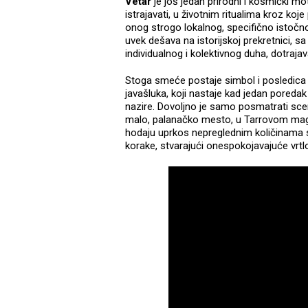
Vetar
je još jedan prirodni i kosmički mot
istrajavati, u životnim ritualima kroz koje
onog strogo lokalnog, specifično istočn
uvek dešava na istorijskoj prekretnici, 
individualnog i kolektivnog duha, dotraj
Stoga smeće postaje simbol i posledica 
javašluka, koji nastaje kad jedan poredak s
nazire. Dovoljno je samo posmatrati scenu
malo, palanačko mesto, u Tarrovom m
hodaju uprkos nepreglednim količinama s
korake, stvarajući onespokojavajuće vrt