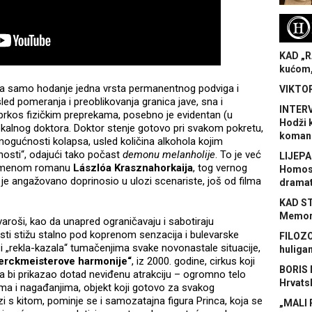
H
KAD „R
kućom,
ima samo hodanje jedna vrsta permanentnog podviga i
VIKTOR
sled pomeranja i preoblikovanja granica jave, sna i
INTERV
prkos fizičkim preprekama, posebno je evidentan (u
Hodži 
kalnog doktora. Doktor stenje gotovo pri svakom pokretu,
koman
mogućnosti kolapsa, usled količina alkohola kojim
nosti“, odajući tako počast
demonu melanholije
. To je već
LIJEPA
toimenom romanu
Lászlóa Krasznahorkaija
, tog vernog
Homose
 je angažovano doprinosio u ulozi scenariste, još od filma
dramat
KAD S
Memora
aroši, kao da unapred ograničavaju i sabotiraju
sti stižu stalno pod koprenom senzacija i bulevarske
FILOZO
i „rekla-kazala“ tumačenjima svake novonastale situacije,
huliga
erckmeisterove harmonije“
, iz 2000. godine, cirkus koji
BORIS 
da bi prikazao dotad neviđenu atrakciju – ogromno telo
Hrvats
ama i nagađanjima, objekt koji gotovo za svakog
i s kitom, pominje se i samozatajna figura Princa, koja se
„MALI 