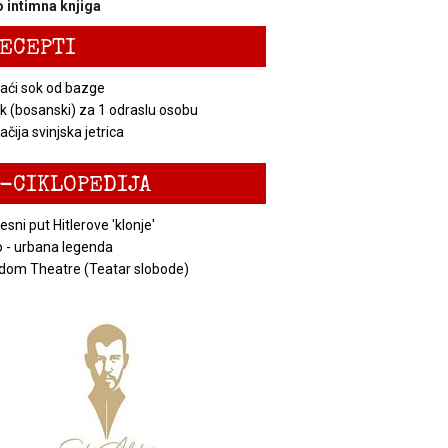
 intimna knjiga
ECEPTI
ći sok od bazge
k (bosanski) za 1 odraslu osobu
čija svinjska jetrica
-CIKLOPEDIJA
esni put Hitlerove 'klonje'
 - urbana legenda
dom Theatre (Teatar slobode)