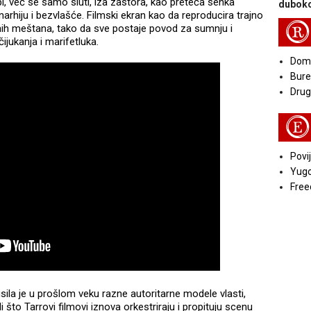
upi, već se samo sluti, iza zastora, kao preteća senka
duboko
arhiju i bezvlašće. Filmski ekran kao da reproducira trajno
R
amih meštana, tako da sve postaje povod za sumnju i
jukanja i marifetluka.
Doma
Bure
Druga
E
Povij
Yugo
Free
sila je u prošlom veku razne autoritarne modele vlasti,
i što Tarrovi filmovi iznova orkestriraju i propituju scenu