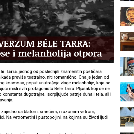
VERZUM BÉLE TARRA:
se i melanholija otpora
le Tarra
, jednog od poslednjih znamenitih poetičara
nikada previše teatralno, niti romantično. Ona je jedan od
nog kosmosa, poput unutrašnje vlage melanholije, koja se
ući misli svih protagonista Béle Tarra. Pljusak koji se ne
 konstanta dugotrajne, iscrpljujuće patnje duha i tela, ali i
javanja.
, zajedno sa blatom, smećem, i razornim vetrom,
ci. Na vetrometini i pustopoljini, na kojima su životi ljudi