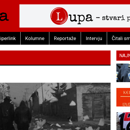
iperlink
Kolumne
Reportaže
Intervju
Čitali s
NAJ