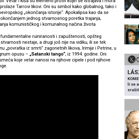
iv. Vetar i kiša su elementi protiv kojih se istrajava i mora
 prolaze Tarrovi likovi. Oni su simbol kako globalnog, tako i
oevropskog „okončanja istorije“. Apokalipsa kao da se
sa okončanjem jednog stvarnosnog poretka trajanja,
avanja komunističkog i komunalnog načina života.
fundamentalne ruiniranosti i zapuštenosti, opšteg
tvarnosti nestaje, a drugi još nije na vidiku, ili se tek
 „povratka iz smrti“ zagonetnih likova, Irimije i Petrine, u
agnum opusu –
„Satanski tango“
, iz 1994. godine. Oni
meća koje vetar nanosi na njihove cipele i pod njihove
loge.
LÁS
KOME
li se
sruši