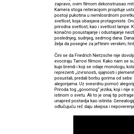
zapravo, ovim filmom dekonstruisao mits
Kamera stoga reiteracijom propituje ust
postoji pukotina u nemilosrdnom poretku
svetlost, koja obasjava protagoniste. On
prirodna svetlost, kao i svetlost lampe. 
konačno posustajanje i odustajanje neiz
poslednjeg, sudnjeg, sedmog dana. Dana k
želja da posegne za jeftinim verskim, 
Čini se da Friedrich Nietzsche nije dovolj
evociraju Tarrovi filmovi. Kako nam se su
kupi brendi i koji se odaje monologu, kolap
reprezenti „izvrsnosti, sjajnosti i plem
posustali, predali borbu gorima od sebe.
alegorijama. Uz svesrdnu pomoć alegorij
Priroda tog „govornog“ jezika, koji i nije
istinom o svetu. Ali to je onaj tip potra
unapred postavlja kao istinita. Genealogi
odlučujuću reč daju skepsa i nepoverenje 