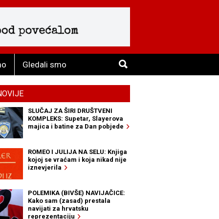
mo
Gledali smo
NOVIJE
SLUČAJ ZA ŠIRI DRUŠTVENI
KOMPLEKS: Supetar, Slayerova
majica i batine za Dan pobjede
ROMEO I JULIJA NA SELU: Knjiga
kojoj se vraćam i koja nikad nije
iznevjerila
POLEMIKA (BIVŠE) NAVIJAČICE:
Kako sam (zasad) prestala
navijati za hrvatsku
reprezentaciju