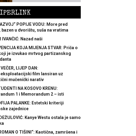
IPERLINK
AZVOJ“ POPIJE VODU: More pred
 bazen u dvorištu, suša na vratima
 IVANČIĆ: Nazad naši
ENCIJA KOJA MIJENJA STVAR: Priča o
koji je izvukao mrtvog partizanskog
danta
 VEČER, LIJEP DAN:
ksploatacijski film lansiran uz
ični mučenički narativ
TUDENTI NA KOSOVO KRENU:
ndum 1 i Memorandum 2 – isti
FIJA PALANKE: Estetski kriteriji
nske zajednice
DEŽULOVIĆ: Kanye Westu ostala je samo
ka
ROMAN O TIŠINI“: Kaotična, zamršena i