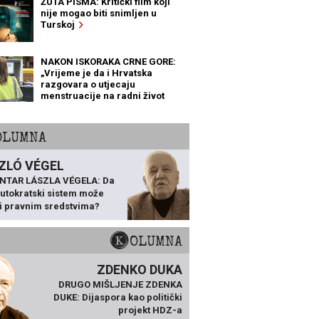
ŽUTA PISMA: Kritički film koji
nije mogao biti snimljen u
Turskoj
NAKON ISKORAKA CRNE GORE:
„Vrijeme je da i Hrvatska
razgovara o utjecaju
menstruacije na radni život
žena“
KOLUMNA
ZLÓ VÉGEL
NTAR LÁSZLA VÉGELA: Da
 autokratski sistem može
ti pravnim sredstvima?
KOLUMNA
ZDENKO DUKA
DRUGO MIŠLJENJE ZDENKA
DUKE: Dijaspora kao politički
projekt HDZ-a