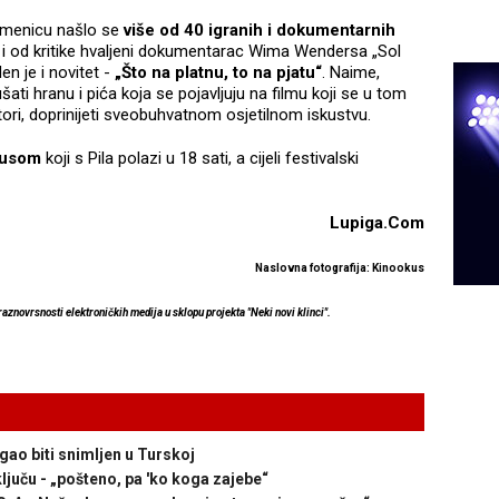
kamenicu našlo se
više od 40 igranih i dokumentarnih
e i od kritike hvaljeni dokumentarac Wima Wendersa „Sol
n je i novitet -
„Što na platnu, to na pjatu“
. Naime,
kušati hranu i pića koja se pojavljuju na filmu koji se u tom
tori, doprinijeti sveobuhvatnom osjetilnom iskustvu.
busom
koji s Pila polazi u 18 sati, a cijeli festivalski
Lupiga.Com
Naslovna fotografija: Kinookus
raznovrsnosti elektroničkih medija u sklopu projekta "Neki novi klinci".
gao biti snimljen u Turskoj
ljuču - „pošteno, pa 'ko koga zajebe“