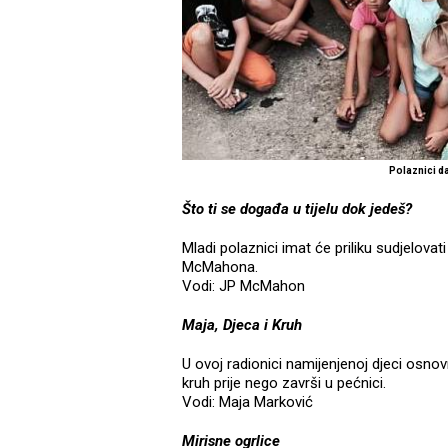
Polaznici d
Što ti se događa u tijelu dok jedeš?
Mladi polaznici imat će priliku sudjelovat
McMahona.
Vodi: JP McMahon
Maja, Djeca i Kruh
U ovoj radionici namijenjenoj djeci osn
kruh prije nego završi u pećnici.
Vodi: Maja Marković
Mirisne ogrlice