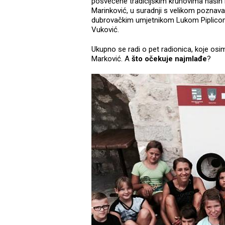
posvećene tradicijskim kruhovima naših k
Marinković, u suradnji s velikom poznav
dubrovačkim umjetnikom Lukom Piplicom
Vuković.
Ukupno se radi o pet radionica, koje os
Marković. A
što očekuje najmlađe
?