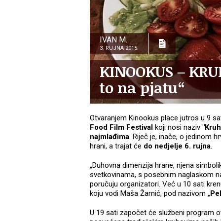
IVAN M.
3. RUJNA 2015.
KINOOKUS – KRUH 
to na pjatu“
Otvaranjem Kinookus place jutros u 9 sa
Food Film Festival
koji nosi naziv
"Kruh
najmlađima
. Riječ je, inače, o jedinom 
hrani, a trajat će
do nedjelje 6. rujna
.
„Duhovna dimenzija hrane, njena simboli
svetkovinama, s posebnim naglaskom na tr
poručuju organizatori. Već u 10 sati kren
koju vodi Maša Žarnić, pod nazivom „
Pel
U 19 sati započet će službeni program ot