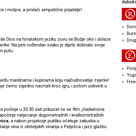
duboko
 i moljce, a privlači simpatične prijatelje!
R
Doma
Bure
de Dios na hrvatskom jeziku zovu se Božje oko i dolaze
Druga
rike. Na peti rođendan svako je dijete dobivalo svoje
m putu.
E
Povij
Yugo
među maslinama i kupinama kriju najčudnovatije zvjerke!
Free
je ćemo zajedno nacrtati kroz igru, i potom uokviriti u
 počinje u 20.30 sati prikazat će se film „Hadwinova
apočinje natjecanje dugometražnih i kratkometražnih
nica
, a nakon projekcije publiku očekuje zakuska u
je vina iz obiteljskih vinarija s Pelješca i jazz glazbu