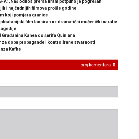
: „Naš odnos prema hrani potpuno je pogrešan“
 i najčudnijih filmova prošle godine
lm koji pomjera granice
atacijski film lansiran uz dramatični mučenički narativ
ragedije
Građanina Kanea do šerifa Quinlana
 za doba propagande i kontrolirane stvarnosti
anza Kafke
broj komentara:
0