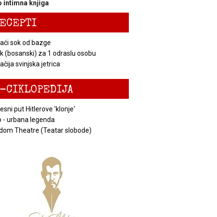
 intimna knjiga
ECEPTI
ći sok od bazge
k (bosanski) za 1 odraslu osobu
čija svinjska jetrica
-CIKLOPEDIJA
esni put Hitlerove 'klonje'
 - urbana legenda
dom Theatre (Teatar slobode)