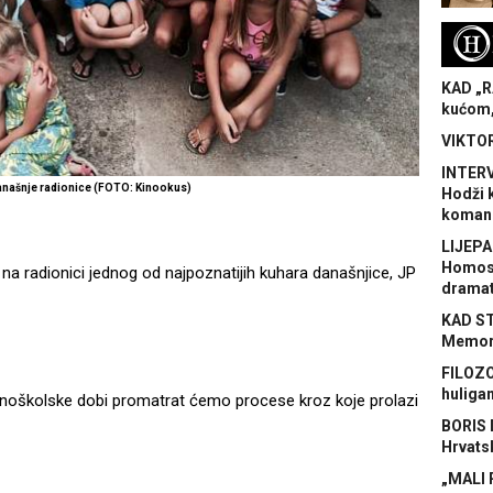
H
KAD „R
kućom,
VIKTOR
INTERV
anašnje radionice (FOTO: Kinookus)
Hodži 
koman
LIJEPA
Homose
i na radionici jednog od najpoznatijih kuhara današnjice, JP
dramat
KAD S
Memora
FILOZO
huliga
ovnoškolske dobi promatrat ćemo procese kroz koje prolazi
BORIS 
Hrvats
„MALI 