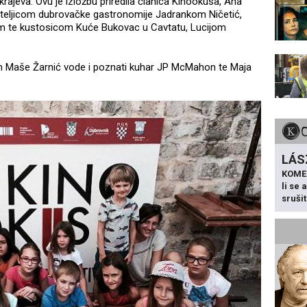
rajeva. Ovu je izložbu priredila članica Kinookusa, Ana
ateljicom dubrovačke gastronomije Jadrankom Ničetić,
 te kustosicom Kuće Bukovac u Cavtatu, Lucijom
im Maše Žarnić vode i poznati kuhar JP McMahon te Maja
LÁS
KOME
li se
sruši