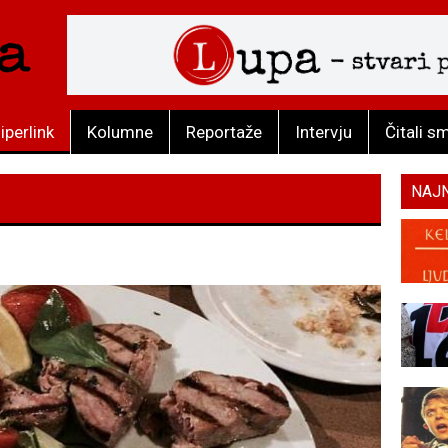
iperlink
Kolumne
Reportaže
Intervju
Čitali s
NAJ