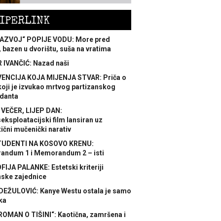
IPERLINK
AZVOJ“ POPIJE VODU: More pred
 bazen u dvorištu, suša na vratima
 IVANČIĆ: Nazad naši
ENCIJA KOJA MIJENJA STVAR: Priča o
koji je izvukao mrtvog partizanskog
danta
 VEČER, LIJEP DAN:
ksploatacijski film lansiran uz
ični mučenički narativ
TUDENTI NA KOSOVO KRENU:
ndum 1 i Memorandum 2 – isti
FIJA PALANKE: Estetski kriteriji
nske zajednice
DEŽULOVIĆ: Kanye Westu ostala je samo
ka
ROMAN O TIŠINI“: Kaotična, zamršena i