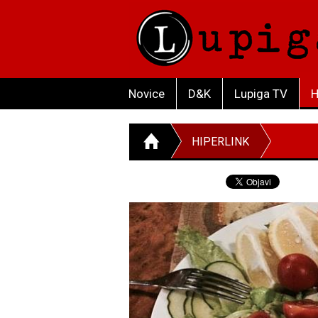
Novice
D&K
Lupiga TV
H
HIPERLINK