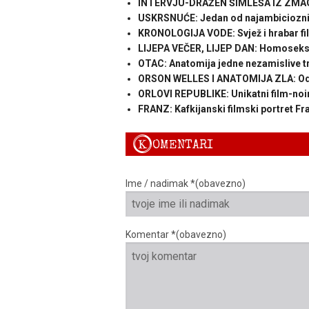
INTERVJU-DRAŽEN ŠIMLEŠA IZ ZMAG-A
USKRSNUĆE: Jedan od najambicioznijih
KRONOLOGIJA VODE: Svjež i hrabar fi
LIJEPA VEČER, LIJEP DAN: Homoseksplo
OTAC: Anatomija jedne nezamislive t
ORSON WELLES I ANATOMIJA ZLA: Od 
ORLOVI REPUBLIKE: Unikatni film-noir
FRANZ: Kafkijanski filmski portret Fr
K
OMENTARI
Ime / nadimak *(obavezno)
Komentar *(obavezno)