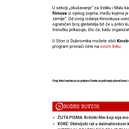
U sekciji „okušavanje“ za Veliku i Malu 
filmova
iz cijelog svijeta, među kojima j
zemlje“. Od ovog izdanja Kinookusa uvede
ograničen broj gledatelja bit će u prilici 
trenutku prikazuje, što će, kažu organiza
U Ston iz Dubrovnika možete stići
Kino
program pronaći ćete na
ovom linku
.
Ovaj tekst nastao je uz potporu Fonda za poticanje pluralizma i 
S
RODNE NOVICE
ŽUTA PISMA: Kritički film koji nije mo
KOKE: Obiteljski rat u dalmatinskom k