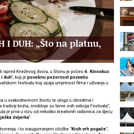
I DUH: „Što na platnu,
ti ispred Kneževog dvora, u Stonu je počeo
6. Kinookus
 i duh"
, koji je
posebnu pozornost posvetio
hrvatskom festivalu koji spaja umjetnost filma i uživanja u
ka u svakodnevnom životu te uloga u obredima i
adiciji kruha, središnje su teme svih sekcija Festivala“,
ula je prva u nizu od nekoliko kreativnih radionica za djecu
ješka zvijerka
“.
vorenja, i to inauguriranjem izložbe
"Kruh vrh pogače"
,