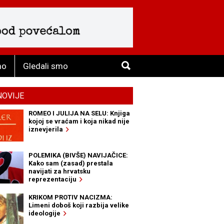
mo
Gledali smo
NOVIJE
ROMEO I JULIJA NA SELU: Knjiga
kojoj se vraćam i koja nikad nije
iznevjerila
POLEMIKA (BIVŠE) NAVIJAČICE:
Kako sam (zasad) prestala
navijati za hrvatsku
reprezentaciju
KRIKOM PROTIV NACIZMA:
Limeni doboš koji razbija velike
ideologije