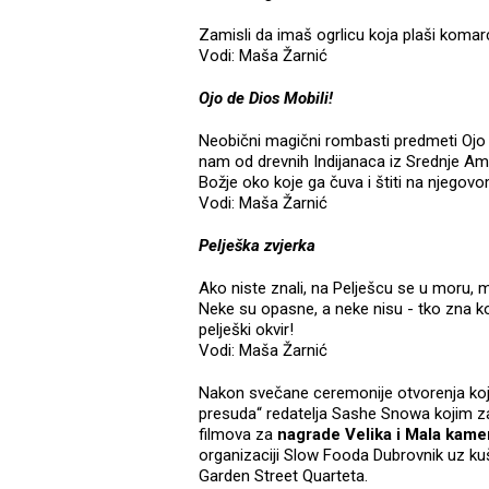
Zamisli da imaš ogrlicu koja plaši komarce
Vodi: Maša Žarnić
Ojo de Dios Mobili!
Neobični magični rombasti predmeti Ojo 
nam od drevnih Indijanaca iz Srednje Ame
Božje oko koje ga čuva i štiti na njegovo
Vodi: Maša Žarnić
Pelješka zvjerka
Ako niste znali, na Pelješcu se u moru, 
Neke su opasne, a neke nisu - tko zna ko
pelješki okvir!
Vodi: Maša Žarnić
Nakon svečane ceremonije otvorenja koja
presuda“ redatelja Sashe Snowa kojim z
filmova za
nagrade Velika i Mala kame
organizaciji Slow Fooda Dubrovnik uz kušan
Garden Street Quarteta.