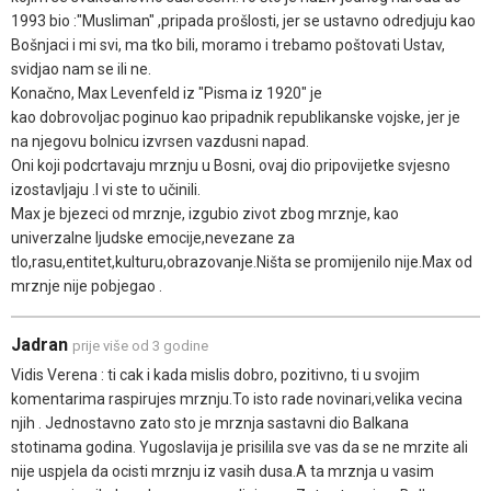
1993 bio :"Musliman" ,pripada prošlosti, jer se ustavno odredjuju kao
Bošnjaci i mi svi, ma tko bili, moramo i trebamo poštovati Ustav,
svidjao nam se ili ne.
Konačno, Max Levenfeld iz "Pisma iz 1920" je
kao dobrovoljac poginuo kao pripadnik republikanske vojske, jer je
na njegovu bolnicu izvrsen vazdusni napad.
Oni koji podcrtavaju mrznju u Bosni, ovaj dio pripovijetke svjesno
izostavljaju .I vi ste to učinili.
Max je bjezeci od mrznje, izgubio zivot zbog mrznje, kao
univerzalne ljudske emocije,nevezane za
tlo,rasu,entitet,kulturu,obrazovanje.Ništa se promijenilo nije.Max od
mrznje nije pobjegao .
Jadran
prije više od 3 godine
Vidis Verena : ti cak i kada mislis dobro, pozitivno, ti u svojim
komentarima raspirujes mrznju.To isto rade novinari,velika vecina
njih . Jednostavno zato sto je mrznja sastavni dio Balkana
stotinama godina. Yugoslavija je prisilila sve vas da se ne mrzite ali
nije uspjela da ocisti mrznju iz vasih dusa.A ta mrznja u vasim