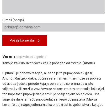
E-mail (opcija)
Pošalji komentar
Verena
prije više od 3 godine
Tako je završio život čovek koji je pobegao od mržnje. (Andrić)
U pitanju je ponovo rascjep, ali sada je to pripovjedačev glas(
Andrić). Rascjep, dakle, počinje referiranjem – ne može se pobjeći
od usuda ljudske prirode koja je perverzno spremna da u isto
vrijeme i voli i mrzi, a završava se nekom vrstom amnestije koja cijeli
ton napetosti pripovijedanja smiruje posljednjom rečenicom. Ona
sugeriše da je između pripovjedača i njegovog prijatelja (Maksa
Levenfelda) nagovještena kratka pripovijest čovječanstva u kojoj su