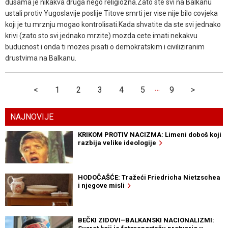
dusama je nikakva druga nego religiozna.Zato ste svi na Balkanu
ustali protiv Yugoslavije poslije Titove smrti jer vise nije bilo covjeka
koji je tu mrznju mogao kontrolisati.Kada shvatite da ste svi jednako
krivi (zato sto svi jednako mrzite) mozda cete imati nekakvu
buducnost i onda ti mozes pisati o demokratskim i civiliziranim
drustvima na Balkanu.
…
<
1
2
3
4
5
9
>
NAJNOVIJE
KRIKOM PROTIV NACIZMA: Limeni doboš koji
razbija velike ideologije
HODOČAŠĆE: Tražeći Friedricha Nietzschea
i njegove misli
BEČKI ZIDOVI–BALKANSKI NACIONALIZMI: