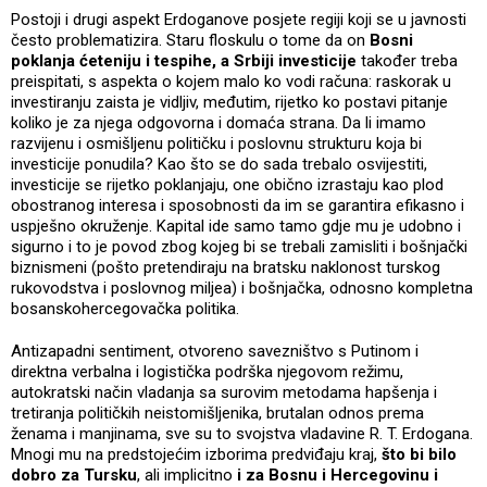
Postoji i drugi aspekt Erdoganove posjete regiji koji se u javnosti
često problematizira. Staru floskulu o tome da on
Bosni
poklanja ćeteniju i tespihe, a Srbiji investicije
također treba
preispitati, s aspekta o kojem malo ko vodi računa: raskorak u
investiranju zaista je vidljiv, međutim, rijetko ko postavi pitanje
koliko je za njega odgovorna i domaća strana. Da li imamo
razvijenu i osmišljenu političku i poslovnu strukturu koja bi
investicije ponudila? Kao što se do sada trebalo osvijestiti,
investicije se rijetko poklanjaju, one obično izrastaju kao plod
obostranog interesa i sposobnosti da im se garantira efikasno i
uspješno okruženje. Kapital ide samo tamo gdje mu je udobno i
sigurno i to je povod zbog kojeg bi se trebali zamisliti i bošnjački
biznismeni (pošto pretendiraju na bratsku naklonost turskog
rukovodstva i poslovnog miljea) i bošnjačka, odnosno kompletna
bosanskohercegovačka politika.
Antizapadni sentiment, otvoreno savezništvo s Putinom i
direktna verbalna i logistička podrška njegovom režimu,
autokratski način vladanja sa surovim metodama hapšenja i
tretiranja političkih neistomišljenika, brutalan odnos prema
ženama i manjinama, sve su to svojstva vladavine R. T. Erdogana.
Mnogi mu na predstojećim izborima predviđaju kraj,
što bi bilo
dobro za Tursku
, ali implicitno
i za Bosnu i Hercegovinu i