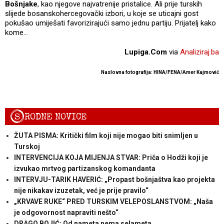
Bošnjake
, kao njegove najvatrenije pristalice. Ali prije turskih
slijede bosanskohercegovački izbori, u koje se uticajni gost
pokušao umiješati favorizirajući samo jednu partiju. Prijatelj kako
kome…
Lupiga.Com
via
Analiziraj.ba
Naslovna fotografija: HINA/FENA/Amer Kajmović
S
RODNE NOVICE
ŽUTA PISMA: Kritički film koji nije mogao biti snimljen u
Turskoj
INTERVENCIJA KOJA MIJENJA STVAR: Priča o Hodži koji je
izvukao mrtvog partizanskog komandanta
INTERVJU-TARIK HAVERIĆ: „Propast bošnjaštva kao projekta
nije nikakav izuzetak, već je prije pravilo“
„KRVAVE RUKE“ PRED TURSKIM VELEPOSLANSTVOM: „Naša
je odgovornost napraviti nešto“
DRAGO BOJIĆ: ​Od nameta nema selameta