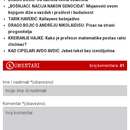
„BOŠNJACI. NACIJA NAKON GENOCIDA“: Mujanović ovom
knjigom diže u vazduh i prošlost i budućnost
TARIK HAVERIĆ: Kállayevo bošnjaštvo
DRAGO BOJIĆ O ANDREJU NIKOLAIDISU: Pisac na strani
progonitelja
KREIRANJE HAJKE: Kako je profesor matematike postao ratni
zločinac?
KAD CIPELARI AVDO AVDIĆ: Jebeš tekst bez izmišljotina
K
OMENTARI
broj komentara:
41
Ime / nadimak *(obavezno)
Komentar *(obavezno)