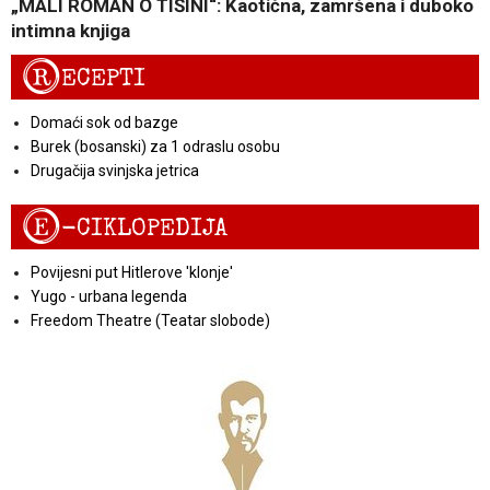
„MALI ROMAN O TIŠINI“: Kaotična, zamršena i duboko
intimna knjiga
R
ECEPTI
Domaći sok od bazge
Burek (bosanski) za 1 odraslu osobu
Drugačija svinjska jetrica
E
-CIKLOPEDIJA
Povijesni put Hitlerove 'klonje'
Yugo - urbana legenda
Freedom Theatre (Teatar slobode)