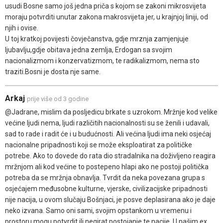
usudi Bosne samo još jedna priča s kojom se zakoni mikrosvijeta
moraju potvrditi unutar zakona makrosvijeta jer, u krajnjoj liniji, od
njih i ovise.
U toj kratkoj povijesti čovječanstva, gdje mrznja zamjenjuje
ljubavlju,gdje obitava jedna zemlja, Erdogan sa svojim
nacionalizmom i konzervatizmom, te radikalizmom, nema sto
traziti.Bosni je dosta nje same.
Arkaj
prije više od 3 godine
@Jadrane, mislim da posljedicu brkate s uzrokom. Mržnje kod velike
većine ljudi nema, ljudi različitih nacionalnosti su se ženili i udavali,
sad to rade i radit će i u budućnosti. Ali većina ljudi ima neki osjećaj
nacionalne pripadnosti koji se može eksploatirat za političke
potrebe. Ako to dovede do rata dio stradalnika na doživljeno reagira
mržnjom ali kod većine to postepeno hlapi ako ne postoji politička
potreba da se mržnja obnavlja. Tvrdit da neka povezana grupa s
osjećajem međusobne kulturne, vjerske, civilizacijske pripadnosti
nije nacija, u ovom slučaju Bošnjaci, je posve deplasirana ako je daje
neko izvana. Samo oni sami, svojim opstankom u vremenu i
prostoru mogu potvrdit ili negirat postojanje te nacije. U našim ex