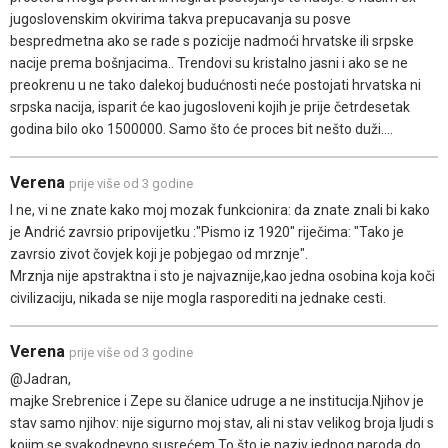
jugoslovenskim okvirima takva prepucavanja su posve
bespredmetna ako se rade s pozicije nadmoći hrvatske ili srpske
nacije prema bošnjacima.. Trendovi su kristalno jasni i ako se ne
preokrenu u ne tako dalekoj budućnosti neće postojati hrvatska ni
srpska nacija, isparit će kao jugosloveni kojih je prije četrdesetak
godina bilo oko 1500000. Samo što će proces bit nešto duži....
Verena
prije više od 3 godine
I ne, vi ne znate kako moj mozak funkcionira: da znate znali bi kako
je Andrić zavrsio pripovijetku :"Pismo iz 1920" riječima: "Tako je
zavrsio zivot čovjek koji je pobjegao od mrznje".
Mrznja nije apstraktna i sto je najvaznije,kao jedna osobina koja koči
civilizaciju, nikada se nije mogla rasporediti na jednake cesti.
Verena
prije više od 3 godine
@Jadran,
majke Srebrenice i Zepe su članice udruge a ne institucija.Njihov je
stav samo njihov: nije sigurno moj stav, ali ni stav velikog broja ljudi s
kojim se svakodnevno susrećem.To što je naziv jednog naroda do