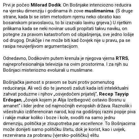
Prvi je počeo
Milorad Dodik
. On Bošnjake intenciozno reducira
na vjersku dimenziju i godinama ih zove
muslimanima
. (S druge
strane, kada bi se istim metodom njemu neko obratio kao
bosanskom pravoslavcu, to bi izazvalo lavinu gnjeva.) U rijetkim
prilikama kada se neki novinar usudi propitati takvu naviku, on
potegne za pravom katastrofom od objašnjenja, sve jedno lošije
od drugog. Drukčije i ne može biti kad čovjek nije u pravu, pa se
rasipa neuvjerljivom argumentacijom.
Odnedavno, Dodikovim putem krenula je njegova vjerna
RTRS
,
najneprofesionalnija televizija na ovim prostorima. I za njih su
Bošnjaci misteriozno evoluirali u muslimane.
Bošnjačka javnost s pravom se buni protiv pomenutog
reduciranja. Ali veći dio te javnosti zašuti kada isti intelektualni
zahvat poduzme i njihov „osvjedočeni prijatelj“,
Recep Tayyip
Erdogan
, „čovjek kojem je Alija Izetbegović ostavio Bosnu u
amanet“ i lider jedne od najmoćnijih evropskih država. Raznolik i
višestruko izdiferenciran narod, koji na godišnjoj razini popije piva
i rakije makar koliko i boze i kole, svoditi na samo jednu
dimenziju, politička je zloupotreba
par excellence
. To Bošnjacima
može donijeti samo političku štetu, dok je korist, kao i uvijek,
rezervirana za probranu (vjersko-političku) elitu.