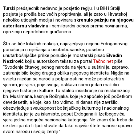
Turski predsjednik nedavno je posjetio regiju. I u BiH i Srbiji
posjeta je prošla bez većih propitivanja, ali je zato u Hrvatskoj
nekoliko uticajnih medija i novinara
skrenulo pažnju na njegovu
autoritarnu vladavinu
i nemilosrdni odnos prema novinarima,
opoziciji i nepodobnim građanima.
Što se tiče lokalnih reakcija, najuvjerljiviju ocjenu Erdoganovog
ponašanja i miješanja u unutarbosanske, posebno
unutarbošnjačke prilike ponudio je mostarski pisac
Elvedin
Nezirović
koji u autorskom tekstu za portal
Tačno.net
piše:
“Svođenje čitavog jednog naroda na vjeru u suštini je, zapravo,
zatiranje bilo kojeg drugog oblika njegovog identiteta. Nigdje na
svijetu nijedan se narod u potpunosti ne može poistovjetiti s
vjerom, jer vjera, prije svega, oslikava samo jedan mali dio
njegove historije i kulture. To stalno insistiranje na reislamizaciji
bh. Muslimana, kasnije Bošnjaka, koje je započelo još početkom
devedesetih, a koje, kao što vidimo, ni danas nije završilo,
obezvrjeđuje sveukupnost bošnjačkog kulturnog i nacionalnog
identiteta, jer je za islamiste, poput Erdogana ili Izetbegovića,
vjera jedina moguća nacionalna kategorija. Ne znam šta treba da
se desi pa da ti ljudi shvate da tako najviše štete nanose upravo
svom narodu i svojoj zemlji.”