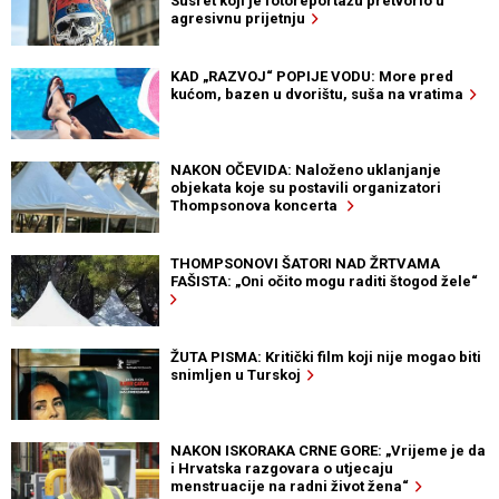
Susret koji je fotoreportažu pretvorio u
agresivnu prijetnju
KAD „RAZVOJ“ POPIJE VODU: More pred
kućom, bazen u dvorištu, suša na vratima
NAKON OČEVIDA: Naloženo uklanjanje
objekata koje su postavili organizatori
Thompsonova koncerta
THOMPSONOVI ŠATORI NAD ŽRTVAMA
FAŠISTA: „Oni očito mogu raditi štogod žele“
ŽUTA PISMA: Kritički film koji nije mogao biti
snimljen u Turskoj
NAKON ISKORAKA CRNE GORE: „Vrijeme je da
i Hrvatska razgovara o utjecaju
menstruacije na radni život žena“