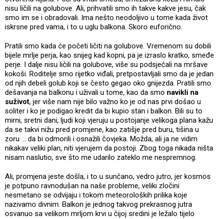
nisu ličili na golubove. Ali, prihvatili smo ih takve kakve jesu, čak
smo im se i obradovali. Ima nešto neodoljivo u tome kada život
iskrsne pred vama, i to u uglu balkona. Skoro euforično.
Pratili smo kada će početi ličiti na golubove. Vremenom su dobili
bijele mrlje perja, kao snijeg kad kopni, pa je izraslo kratko, smeđe
perje. I dalje nisu ličili na golubove, više su podsjećali na mršave
kokoši. Roditelje smo rijetko viđali, pretpostavljali smo da je jedan
od njih debeli golub koji se često gegao oko gnijezda. Pratili smo
dešavanja na balkonu i uživali u tome, kao da smo
navikli na
suživot
, jer više nam nije bilo važno ko je od nas prvi došao u
soliter i ko je podigao kredit da bi kupio stan i balkon. Bili su to
mirni, sretni dani, ljudi koji vjeruju u postojanje velikoga plana kažu
da se takvi nižu pred promjene, kao zatišje pred buru, tišina u
zoru ... da bi odmorili i osnažili čovjeka. Možda, ali ja ne vidim
nikakav veliki plan, niti vjerujem da postoji. Zbog toga nikada ništa
nisam naslutio, sve što me udarilo zateklo me nespremnog.
Ali, promjena jeste došla, i to u sunčano, vedro jutro, jer kosmos
je potpuno ravnodušan na naše probleme, veliki zločini
nesmetano se odvijaju i tokom meteoroloških prilika koje
nazivamo divnim. Balkon je jednog takvog prekrasnog jutra
osvanuo sa velikom mrljom krvi u čijoj sredini je ležalo tijelo