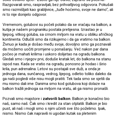
Razgovarali smo, raspravljali, bez prihvatljivog odgovora. Pokušali
smo razmišljati kao grabljivice, „tuđe hoćemo, svoje ne damo“, ali
ni to nije donijelo odgovor.
Vremenom, golubovi su počeli polako da se vraćaju na balkon, a
kutija je našem prognaniku postala pretijesna. Izrastao je u
lijepog, vitkog goluba, sa crnom mrljom na vratu u obliku afričkog
kontinenta. Odlučili smo da rizikujemo i da ga vratimo na balkon.
Živnuo je kada je došao među svoje, dovoljno smo ga poznavali
da možemo uočiti promjene u ponašanju. Već nakon par dana
počeo je mahati krilima i uskoro dolijetao na ogradu balkona.
Gledali smo i njegov prvi, doduše kratak let, do balkona na stanu
ispod nas. Kada se vratio na ogradu, ponosno je hodao i širio
krila, pun adrenalina. Letovi su postajali sve duži, a onda je
jednoga dana, sunčanog, vedrog, lijepog, odletio toliko daleko da
ga naši pogledi više nisu mogli pratiti. Tek tada smo se sjetili da
mu nismo dali ime. Danima smo kod golubova koji dolaze na
balkon tražili jednoga sa mrljom na vratu, ali ga nismo pronašli.
Pozvali smo majstore i
zatvorili balkon
. Balkon je konačno bio
naš, samo naš. Čak smo i kredit za stan otplatili. Balkon je bio
pust, ali naš i mogli smo s njim učiniti sve što poželimo. Ipak,
nismo. Nismo čak napravili ni ugodan kutak sa pletenim