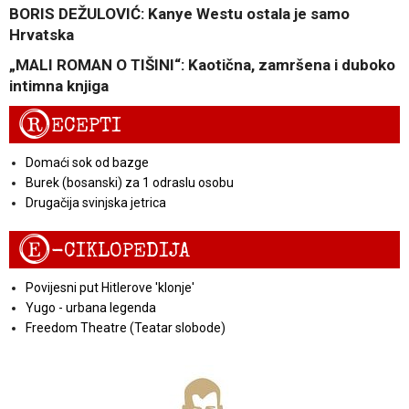
BORIS DEŽULOVIĆ: Kanye Westu ostala je samo
Hrvatska
„MALI ROMAN O TIŠINI“: Kaotična, zamršena i duboko
intimna knjiga
R
ECEPTI
Domaći sok od bazge
Burek (bosanski) za 1 odraslu osobu
Drugačija svinjska jetrica
E
-CIKLOPEDIJA
Povijesni put Hitlerove 'klonje'
Yugo - urbana legenda
Freedom Theatre (Teatar slobode)