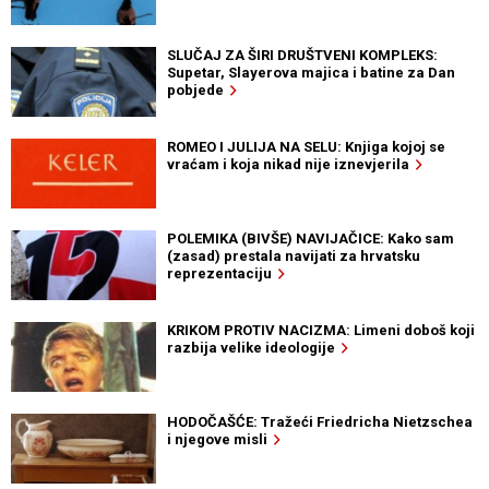
SLUČAJ ZA ŠIRI DRUŠTVENI KOMPLEKS:
Supetar, Slayerova majica i batine za Dan
pobjede
ROMEO I JULIJA NA SELU: Knjiga kojoj se
vraćam i koja nikad nije iznevjerila
POLEMIKA (BIVŠE) NAVIJAČICE: Kako sam
(zasad) prestala navijati za hrvatsku
reprezentaciju
KRIKOM PROTIV NACIZMA: Limeni doboš koji
razbija velike ideologije
HODOČAŠĆE: Tražeći Friedricha Nietzschea
i njegove misli