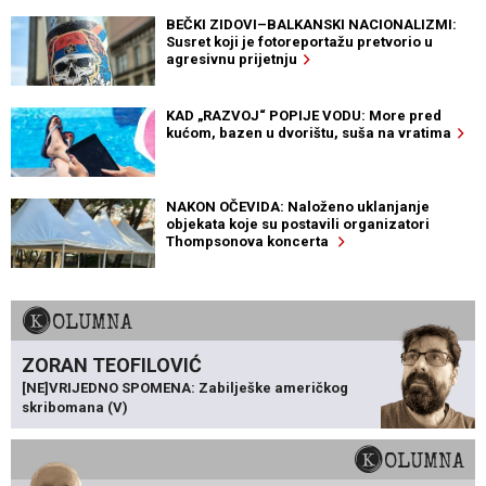
BEČKI ZIDOVI–BALKANSKI NACIONALIZMI:
Susret koji je fotoreportažu pretvorio u
agresivnu prijetnju
KAD „RAZVOJ“ POPIJE VODU: More pred
kućom, bazen u dvorištu, suša na vratima
NAKON OČEVIDA: Naloženo uklanjanje
objekata koje su postavili organizatori
Thompsonova koncerta
KOLUMNA
ZORAN TEOFILOVIĆ
[NE]VRIJEDNO SPOMENA: Zabilješke američkog
skribomana (V)
KOLUMNA