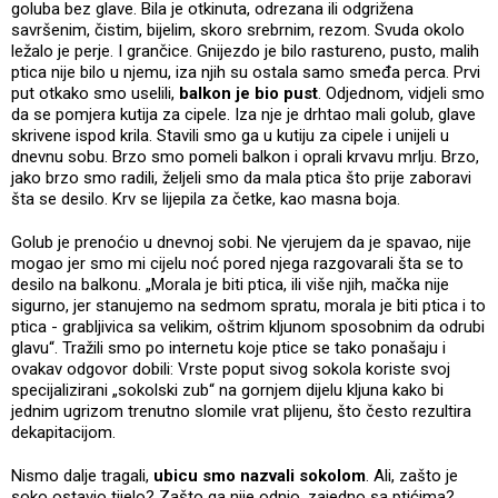
goluba bez glave. Bila je otkinuta, odrezana ili odgrižena
savršenim, čistim, bijelim, skoro srebrnim, rezom. Svuda okolo
ležalo je perje. I grančice. Gnijezdo je bilo rastureno, pusto, malih
ptica nije bilo u njemu, iza njih su ostala samo smeđa perca. Prvi
put otkako smo uselili,
balkon je bio pust
. Odjednom, vidjeli smo
da se pomjera kutija za cipele. Iza nje je drhtao mali golub, glave
skrivene ispod krila. Stavili smo ga u kutiju za cipele i unijeli u
dnevnu sobu. Brzo smo pomeli balkon i oprali krvavu mrlju. Brzo,
jako brzo smo radili, željeli smo da mala ptica što prije zaboravi
šta se desilo. Krv se lijepila za četke, kao masna boja.
Golub je prenoćio u dnevnoj sobi. Ne vjerujem da je spavao, nije
mogao jer smo mi cijelu noć pored njega razgovarali šta se to
desilo na balkonu. „Morala je biti ptica, ili više njih, mačka nije
sigurno, jer stanujemo na sedmom spratu, morala je biti ptica i to
ptica - grabljivica sa velikim, oštrim kljunom sposobnim da odrubi
glavu“. Tražili smo po internetu koje ptice se tako ponašaju i
ovakav odgovor dobili: Vrste poput sivog sokola koriste svoj
specijalizirani „sokolski zub“ na gornjem dijelu kljuna kako bi
jednim ugrizom trenutno slomile vrat plijenu, što često rezultira
dekapitacijom.
Nismo dalje tragali,
ubicu smo nazvali sokolom
. Ali, zašto je
soko ostavio tijelo? Zašto ga nije odnio, zajedno sa ptićima?