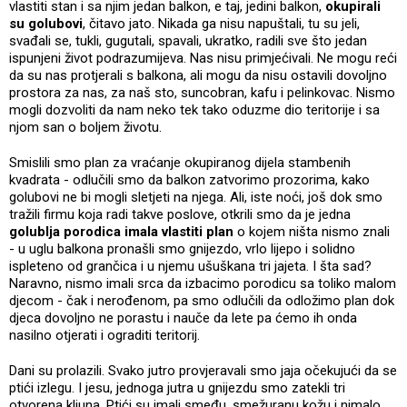
vlastiti stan i sa njim jedan balkon, e taj, jedini balkon,
okupirali
su golubovi
, čitavo jato. Nikada ga nisu napuštali, tu su jeli,
svađali se, tukli, gugutali, spavali, ukratko, radili sve što jedan
ispunjeni život podrazumijeva. Nas nisu primjećivali. Ne mogu reći
da su nas protjerali s balkona, ali mogu da nisu ostavili dovoljno
prostora za nas, za naš sto, suncobran, kafu i pelinkovac. Nismo
mogli dozvoliti da nam neko tek tako oduzme dio teritorije i sa
njom san o boljem životu.
Smislili smo plan za vraćanje okupiranog dijela stambenih
kvadrata - odlučili smo da balkon zatvorimo prozorima, kako
golubovi ne bi mogli sletjeti na njega. Ali, iste noći, još dok smo
tražili firmu koja radi takve poslove, otkrili smo da je jedna
golublja porodica imala vlastiti plan
o kojem ništa nismo znali
- u uglu balkona pronašli smo gnijezdo, vrlo lijepo i solidno
ispleteno od grančica i u njemu ušuškana tri jajeta. I šta sad?
Naravno, nismo imali srca da izbacimo porodicu sa toliko malom
djecom - čak i nerođenom, pa smo odlučili da odložimo plan dok
djeca dovoljno ne porastu i nauče da lete pa ćemo ih onda
nasilno otjerati i ograditi teritorij.
Dani su prolazili. Svako jutro provjeravali smo jaja očekujući da se
ptići izlegu. I jesu, jednoga jutra u gnijezdu smo zatekli tri
otvorena kljuna. Ptići su imali smeđu, smežuranu kožu i nimalo