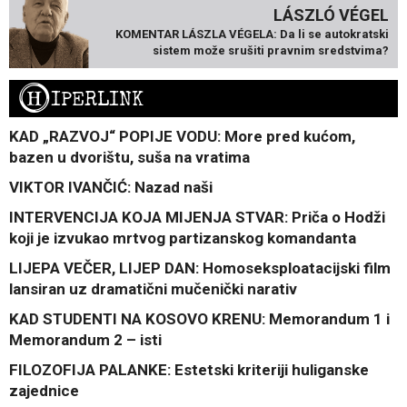
LÁSZLÓ VÉGEL
KOMENTAR LÁSZLA VÉGELA: Da li se autokratski
sistem može srušiti pravnim sredstvima?
H
IPERLINK
KAD „RAZVOJ“ POPIJE VODU: More pred kućom,
bazen u dvorištu, suša na vratima
VIKTOR IVANČIĆ: Nazad naši
INTERVENCIJA KOJA MIJENJA STVAR: Priča o Hodži
koji je izvukao mrtvog partizanskog komandanta
LIJEPA VEČER, LIJEP DAN: Homoseksploatacijski film
lansiran uz dramatični mučenički narativ
KAD STUDENTI NA KOSOVO KRENU: Memorandum 1 i
Memorandum 2 – isti
FILOZOFIJA PALANKE: Estetski kriteriji huliganske
zajednice