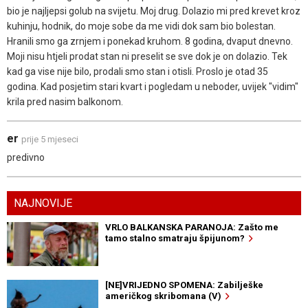
bio je najljepsi golub na svijetu. Moj drug. Dolazio mi pred krevet kroz
kuhinju, hodnik, do moje sobe da me vidi dok sam bio bolestan.
Hranili smo ga zrnjem i ponekad kruhom. 8 godina, dvaput dnevno.
Moji nisu htjeli prodat stan ni preselit se sve dok je on dolazio. Tek
kad ga vise nije bilo, prodali smo stan i otisli. Proslo je otad 35
godina. Kad posjetim stari kvart i pogledam u neboder, uvijek "vidim"
krila pred nasim balkonom.
er
prije 5 mjeseci
predivno
NAJNOVIJE
VRLO BALKANSKA PARANOJA: Zašto me
tamo stalno smatraju špijunom?
[NE]VRIJEDNO SPOMENA: Zabilješke
američkog skribomana (V)