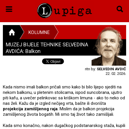
KOLUMNE
MUZEJ BIJELE TEHNIKE SELVEDINA
AVDIĆA: Balkon
ritn by:
SELVEDIN AVDIĆ
22. 02. 2026.
Kada nismo imali balkon pričali smo kako bi bilo lijepo sjediti na
nekom balkonu, u pletenim stolicama, ispod suncobrana, ujutro
piti kafu, a uvečer pelinkovac sa kriškom limuna - ako to neko od
nas želi. Kažu da je izgled nečijeg vrta, bašte ili dvorišta
projekcija zamišljenog raja
. Mislim da je balkon projekcija
zamišljenog života bogatih. Mi smo taj život tako zamišljali.
Kada smo konačno, nakon dugačkog podstanarskog staža, kupili