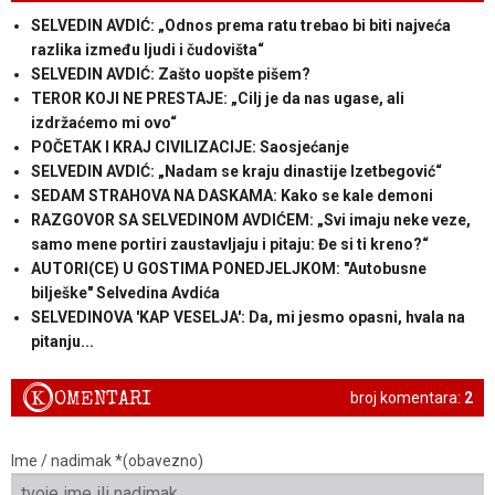
SELVEDIN AVDIĆ: „Odnos prema ratu trebao bi biti najveća
razlika između ljudi i čudovišta“
SELVEDIN AVDIĆ: Zašto uopšte pišem?
TEROR KOJI NE PRESTAJE: „Cilj je da nas ugase, ali
izdržaćemo mi ovo“
POČETAK I KRAJ CIVILIZACIJE: Saosjećanje
SELVEDIN AVDIĆ: „Nadam se kraju dinastije Izetbegović“
SEDAM STRAHOVA NA DASKAMA: Kako se kale demoni
RAZGOVOR SA SELVEDINOM AVDIĆEM: „Svi imaju neke veze,
samo mene portiri zaustavljaju i pitaju: Đe si ti kreno?“
AUTORI(CE) U GOSTIMA PONEDJELJKOM: "Autobusne
bilješke" Selvedina Avdića
SELVEDINOVA 'KAP VESELJA': Da, mi jesmo opasni, hvala na
pitanju...
K
OMENTARI
broj komentara:
2
Ime / nadimak *(obavezno)