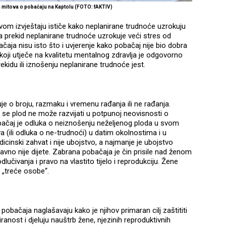
 mitova o pobačaju na Kaptolu (FOTO: fAKTIV)
om izvještaju ističe kako neplanirane trudnoće uzrokuju
 prekid neplanirane trudnoće uzrokuje veći stres od
čaja nisu isto što i uvjerenje kako pobačaj nije bio dobra
 koji utječe na kvalitetu mentalnog zdravlja je odgovorno
kidu ili iznošenju neplanirane trudnoće jest.
je o broju, razmaku i vremenu rađanja ili ne rađanja.
r se plod ne može razvijati u potpunoj neovisnosti o
bačaj je odluka o neiznošenju neželjenog ploda u svom
a (ili odluka o ne-trudnoći) u datim okolnostima i u
cinski zahvat i nije ubojstvo, a najmanje je ubojstvo
avno nije dijete. Zabrana pobačaja je čin prisile nad ženom
učivanja i pravo na vlastito tijelo i reprodukciju. Žene
 „treće osobe“.
 pobačaja naglašavaju kako je njihov primaran cilj zaštititi
anost i djeluju nauštrb žene, njezinih reproduktivnih