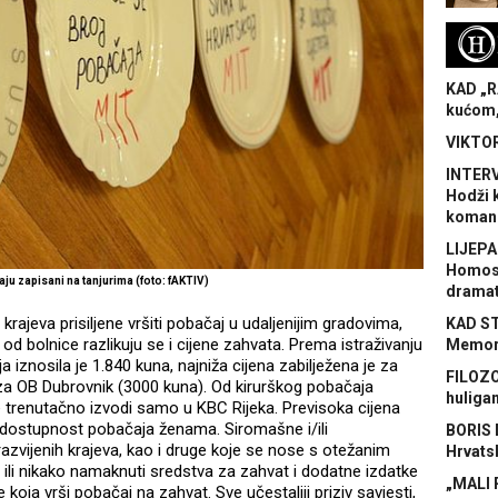
H
KAD „R
kućom,
VIKTOR
INTERV
Hodži 
koman
LIJEPA
Homose
ju zapisani na tanjurima (foto: fAKTIV)
dramat
 krajeva prisiljene vršiti pobačaj u udaljenijim gradovima,
KAD S
d bolnice razlikuju se i cijene zahvata. Prema istraživanju
Memora
 iznosila je 1.840 kuna, najniža cijena zabilježena je za
FILOZO
 za OB Dubrovnik (3000 kuna). Od kirurškog pobačaja
huliga
se trenutačno izvodi samo u KBC Rijeka. Previsoka cijena
a dostupnost pobačaja ženama. Siromašne i/ili
BORIS 
zvijenih krajeva, kao i druge koje se nose s otežanim
Hrvats
e ili nikako namaknuti sredstva za zahvat i dodatne izdatke
„MALI 
 koja vrši pobačaj na zahvat. Sve učestaliji priziv savjesti,