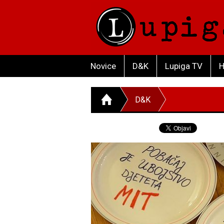
Novice
D&K
Lupiga TV
H
D&K