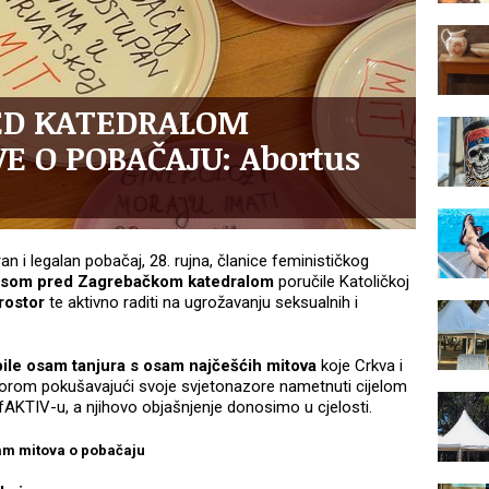
ED KATEDRALOM
E O POBAČAJU: Abortus
 i legalan pobačaj, 28. rujna, članice feminističkog
som pred Zagrebačkom katedralom
poručile Katoličkoj
prostor
te aktivno raditi na ugrožavanju seksualnih i
ile osam tanjura s osam najčešćih mitova
koje Crkva i
orom pokušavajući svoje svjetonazore nametnuti cijelom
 fAKTIV-u, a njihovo objašnjenje donosimo u cjelosti.
m mitova o pobačaju