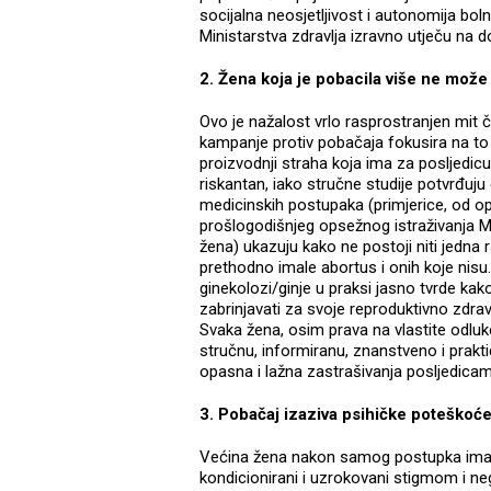
socijalna neosjetljivost i autonomija bol
Ministarstva zdravlja izravno utječu na
2. Žena koja je pobacila više ne može 
Ovo je nažalost vrlo rasprostranjen mit č
kampanje protiv pobačaja fokusira na to
proizvodnji straha koja ima za posljedi
riskantan, iako stručne studije potvrđuju 
medicinskih postupaka (primjerice, od op
prošlogodišnjeg opsežnog istraživanja Me
žena) ukazuju kako ne postoji niti jedna
prethodno imale abortus i onih koje nisu. 
ginekolozi/ginje u praksi jasno tvrde kak
zabrinjavati za svoje reproduktivno zdr
Svaka žena, osim prava na vlastite odluke
stručnu, informiranu, znanstveno i prak
opasna i lažna zastrašivanja posljedica
3. Pobačaj izaziva psihičke poteškoće
Većina žena nakon samog postupka ima 
kondicionirani i uzrokovani stigmom i n