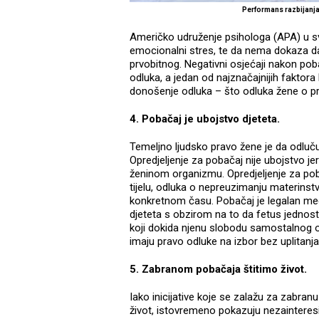
Performans razbijanja
Američko udruženje psihologa (APA) u sv
emocionalni stres, te da nema dokaza da
prvobitnog. Negativni osjećaji nakon poba
odluka, a jedan od najznačajnijih faktora
donošenje odluka – što odluka žene o pre
4. Pobačaj je ubojstvo djeteta.
Temeljno ljudsko pravo žene je da odluču
Opredjeljenje za pobačaj nije ubojstvo je
ženinom organizmu. Opredjeljenje za po
tijelu, odluka o nepreuzimanju materinstv
konkretnom času. Pobačaj je legalan medi
djeteta s obzirom na to da fetus jednost
koji dokida njenu slobodu samostalnog odl
imaju pravo odluke na izbor bez uplitanja
5. Zabranom pobačaja štitimo život.
Iako inicijative koje se zalažu za zabranu
život, istovremeno pokazuju nezainteresir