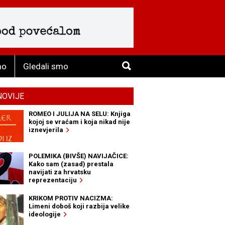
mo
Gledali smo
NOVIJE
ROMEO I JULIJA NA SELU: Knjiga
kojoj se vraćam i koja nikad nije
iznevjerila
POLEMIKA (BIVŠE) NAVIJAČICE:
Kako sam (zasad) prestala
navijati za hrvatsku
reprezentaciju
KRIKOM PROTIV NACIZMA:
Limeni doboš koji razbija velike
ideologije