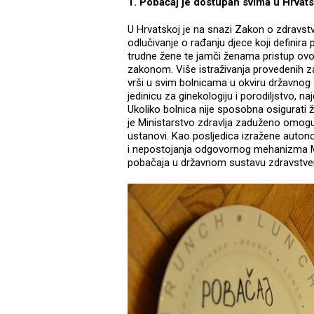
1. Pobačaj je dostupan svima u Hrvats
U Hrvatskoj je na snazi Zakon o zdravs
odlučivanje o rađanju djece koji definira
trudne žene te jamči ženama pristup ovo
zakonom. Više istraživanja provedenih z
vrši u svim bolnicama u okviru državnog 
jedinicu za ginekologiju i porodiljstvo, n
Ukoliko bolnica nije sposobna osigurati 
je Ministarstvo zdravlja zaduženo omog
ustanovi. Kao posljedica izražene autonom
i nepostojanja odgovornog mehanizma Min
pobačaja u državnom sustavu zdravstvene 