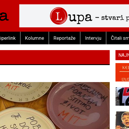
iperlink
Kolumne
Reportaže
Intervju
Čitali s
NAJ