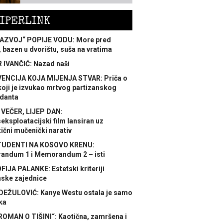
IPERLINK
AZVOJ“ POPIJE VODU: More pred
 bazen u dvorištu, suša na vratima
 IVANČIĆ: Nazad naši
ENCIJA KOJA MIJENJA STVAR: Priča o
koji je izvukao mrtvog partizanskog
danta
 VEČER, LIJEP DAN:
ksploatacijski film lansiran uz
ični mučenički narativ
TUDENTI NA KOSOVO KRENU:
ndum 1 i Memorandum 2 – isti
FIJA PALANKE: Estetski kriteriji
nske zajednice
DEŽULOVIĆ: Kanye Westu ostala je samo
ka
ROMAN O TIŠINI“: Kaotična, zamršena i