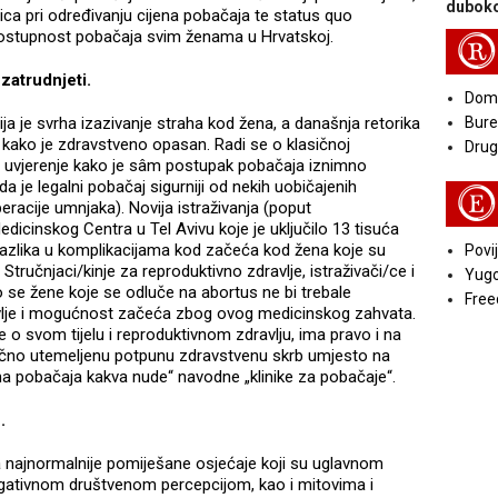
duboko
nica pri određivanju cijena pobačaja te status quo
 dostupnost pobačaja svim ženama u Hrvatskoj.
R
zatrudnjeti.
Doma
ija je svrha izazivanje straha kod žena, a današnja retorika
Bure
 kako je zdravstveno opasan. Radi se o klasičnoj
Druga
cu uvjerenje kako je sâm postupak pobačaja iznimno
da je legalni pobačaj sigurniji od nekih uobičajenih
E
eracije umnjaka). Novija istraživanja (poput
dicinskog Centra u Tel Avivu koje je uključilo 13 tisuća
 razlika u komplikacijama kod začeća kod žena koje su
Povij
Stručnjaci/kinje za reproduktivno zdravlje, istraživači/ce i
Yugo
o se žene koje se odluče na abortus ne bi trebale
Free
avlje i mogućnost začeća zbog ovog medicinskog zahvata.
 o svom tijelu i reproduktivnom zdravlju, ima pravo i na
tično utemeljenu potpunu zdravstvenu skrb umjesto na
ma pobačaja kakva nude“ navodne „klinike za pobačaje“.
.
najnormalnije pomiješane osjećaje koji su uglavnom
egativnom društvenom percepcijom, kao i mitovima i