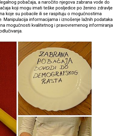
t legalnog pobačaja, a naročito njegova zabrana vode do
bačaja koji mogu imati teške posljedice po ženino zdravlje
ena koje su pobacile ili se raspituju o mogućnostima
e. Manipulacija informacijama i iznošenje lažnih podataka
eču na mogućnosti kvalitetnog i pravovremenog informiranja
odlučivanja.