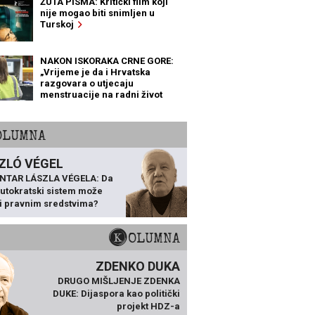
ŽUTA PISMA: Kritički film koji
nije mogao biti snimljen u
Turskoj
NAKON ISKORAKA CRNE GORE:
„Vrijeme je da i Hrvatska
razgovara o utjecaju
menstruacije na radni život
žena“
KOLUMNA
ZLÓ VÉGEL
NTAR LÁSZLA VÉGELA: Da
 autokratski sistem može
ti pravnim sredstvima?
KOLUMNA
ZDENKO DUKA
DRUGO MIŠLJENJE ZDENKA
DUKE: Dijaspora kao politički
projekt HDZ-a