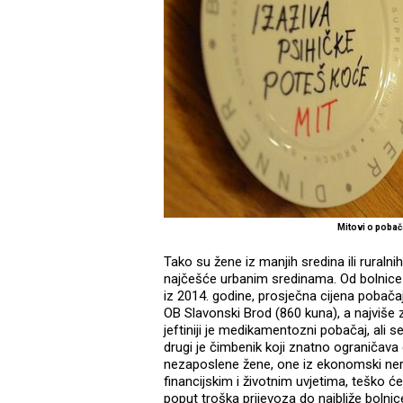
Mitovi o pobača
Tako su žene iz manjih sredina ili ruralnih
najčešće urbanim sredinama. Od bolnice o
iz 2014. godine, prosječna cijena pobačaja
OB Slavonski Brod (860 kuna), a najviše
jeftiniji je medikamentozni pobačaj, ali 
drugi je čimbenik koji znatno ograničav
nezaposlene žene, one iz ekonomski nera
financijskim i životnim uvjetima, teško ć
poput troška prijevoza do najbliže bolnice