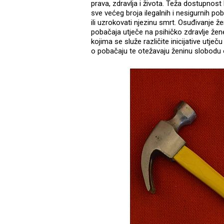
prava, zdravlja i života. Teža dostupnos
sve većeg broja ilegalnih i nesigurnih po
ili uzrokovati njezinu smrt. Osuđivanje ž
pobačaja utječe na psihičko zdravlje žen
kojima se služe različite inicijative utj
o pobačaju te otežavaju ženinu slobodu 