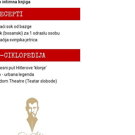
 intimna knjiga
ECEPTI
ći sok od bazge
k (bosanski) za 1 odraslu osobu
čija svinjska jetrica
-CIKLOPEDIJA
esni put Hitlerove 'klonje'
 - urbana legenda
dom Theatre (Teatar slobode)