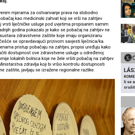
koj.
tvenim mjerama za ostvarivanje prava na slobodno
 pobačaj kao medicinski zahvat koji se vrši na zahtjev
j vrsti liječničke usluge pod uvjetima propisanim samim
adnjih godina pokazalo je kako se pobačaj na zahtjev ne
sustava zdravstvene zaštite koje imaju organiziranu
ajčešće se opravdavajući prizivom savjesti liječnica/ka.
ženama pristup pobačaju na zahtjev, propisi uređuju kako
ućiti dostupnost ove zdravstvene usluge u određenoj
ije lokalnih bolnica koje ne žele vršiti pobačaj na zahtjev
istarstva zdravlja koji bi vršio kontrolu dostupnosti
LÁS
zaštite, javljaju se izražene regionalne razlike.
KOME
li se
sruši