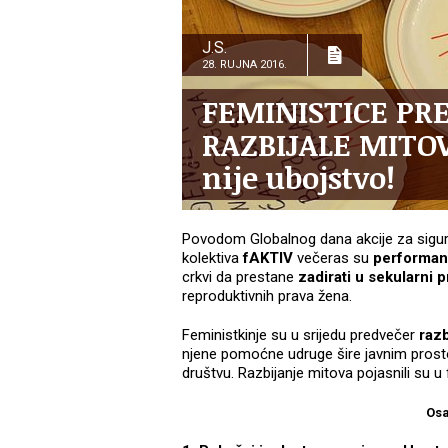
J.S.
28. RUJNA 2016.
FEMINISTICE PR
RAZBIJALE MITOV
nije ubojstvo!
Povodom Globalnog dana akcije za siguran
kolektiva
fAKTIV
večeras su
performan
crkvi da prestane
zadirati u sekularni 
reproduktivnih prava žena.
Feministkinje su u srijedu predvečer
razb
njene pomoćne udruge šire javnim prost
društvu. Razbijanje mitova pojasnili su u
Osa