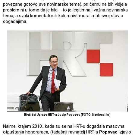
povezane gotovo sve novinarske teme), pri čemu ne bih vidjela
problem ni u tome da je bila – to je legitimna i važna novinarska
tema, a svaki komentator ili kolumnist mora imati svoj stav o
događajima.
Bivši šef Uprave HRT-a Josip Popovac (FOTO: Nacional.hr)
Naime, krajem 2010., kada su se na HRT-u događala masovna
otpuštanja honoraraca, (tadašnji ravnatelj HRT-a
Popovac
izjavio