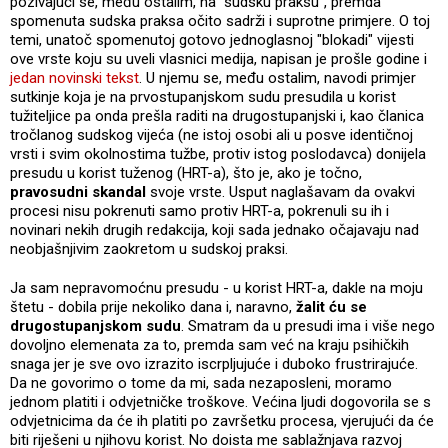
pozivajući se, među ostalim, na "sudsku praksu", premda
spomenuta sudska praksa očito sadrži i suprotne primjere. O toj
temi, unatoč spomenutoj gotovo jednoglasnoj "blokadi" vijesti
ove vrste koju su uveli vlasnici medija, napisan je prošle godine i
jedan novinski tekst
. U njemu se, među ostalim, navodi primjer
sutkinje koja je na prvostupanjskom sudu presudila u korist
tužiteljice pa onda prešla raditi na drugostupanjski i, kao članica
tročlanog sudskog vijeća (ne istoj osobi ali u posve identičnoj
vrsti i svim okolnostima tužbe, protiv istog poslodavca) donijela
presudu u korist tuženog (HRT-a), što je, ako je točno,
pravosudni skandal
svoje vrste. Usput naglašavam da ovakvi
procesi nisu pokrenuti samo protiv HRT-a, pokrenuli su ih i
novinari nekih drugih redakcija, koji sada jednako očajavaju nad
neobjašnjivim zaokretom u sudskoj praksi.
Ja sam nepravomoćnu presudu - u korist HRT-a, dakle na moju
štetu - dobila prije nekoliko dana i, naravno,
žalit ću se
drugostupanjskom sudu
. Smatram da u presudi ima i više nego
dovoljno elemenata za to, premda sam već na kraju psihičkih
snaga jer je sve ovo izrazito iscrpljujuće i duboko frustrirajuće.
Da ne govorimo o tome da mi, sada nezaposleni, moramo
jednom platiti i odvjetničke troškove. Većina ljudi dogovorila se s
odvjetnicima da će ih platiti po završetku procesa, vjerujući da će
biti riješeni u njihovu korist. No doista me sablažnjava razvoj