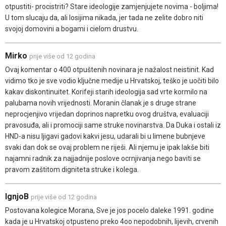
otpustiti- procistriti? Stare ideologije zamjenjujete novima - boljima!
U tom slucaju da, ali losijima nikada, jer tada ne zelite dobro niti
svojoj domovini a bogami i cielom drustvu.
Mirko
prije više od 12 godina
Ovaj komentar o 400 otpuštenih novinara je nažalost neistinit. Kad
vidimo tko je sve vodio ključne medije u Hrvatskoj, teško je uočiti bilo
kakav diskontinuitet. Korifeji starih ideologija sad vrte kormilo na
palubama novih vrijednosti. Moranin članak je s druge strane
neprocjenjivo vrijedan doprinos napretku ovog društva, evaluaciji
pravosuđa, ali i promociji same struke novinarstva. Da Duka i ostali iz
HND-a nisu ljigavi gadovi kakvi jesu, udarali bi u limene bubnjeve
svaki dan dok se ovaj problem ne riješi. Ali njemu je ipak lakše biti
najamni radnik za najjadnije poslove ocrnjivanja nego baviti se
pravom zaštitom digniteta struke i kolega.
IgnjoB
prije više od 12 godina
Postovana kolegice Morana, Sve je jos pocelo daleke 1991. godine
kada je u Hrvatskoj otpusteno preko 4oo nepodobnih, lijevih, crvenih