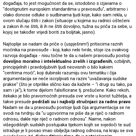
događaja, to jest mogućnost da se, istodobno s izjavama o
"dostignutim europskim standardima u pravosuđu", arbitrarno i
olako donose odluke o sudbinama ljudi koje, kako sam rekla, u
ovom slučaju štiti i zakon (situacije u kojima su radnici oštećeni
a zakon ih ne štiti, ili ih ne štiti dovoljno, tužna su priča za sebe, u
kojoj se također vrijedi boriti za boljitak, jasno).
Najtoplije se nadam da priče o (uspješnim!) pritiscima raznih
moćnika na pravosuđe - koji, kako neki tvrde, stoje iza ovakvog
razvoja događaja - nisu točne te da u našem pravosuđu postoji
dovoljno moralno i intelektualno zrelih i izgrađenih
, ozbiljnih,
principijelnih i pravdoljubivih ljudi neovisnih o bilo kakvim
"centrima moći", koji dubinski razumiju ovu tematiku i čija
argumentacija se neće iscrpljivati na razini "uvažavanja sudske
prakse" (što je otprilike slično kao da kažete – "i drugi su tako, pa
sam i ja"), k tome dijelom falsificirane tj. prešućene. Kako rekoh,
itekako je bilo pravomoćnih presuda ove vrste u korist tužitelja, a
takve presude
podržali su i najbolji stručnjaci za radno pravo
.
Nadam se da u pravosuđu postoje ljudi čija argumentacija se ne
svodi na tvrdnju da "u ugovorima ne piše da je riječ o radnom
odnosu, dakle nije riječ o radnom odnosu". Naime, nakon
višegodišnjih sudskih postupaka tijekom kojih se svjedoči te sud
istražuje je li posao imao obilježja radnog odnosa, na kraju se sva