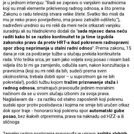
je u jednom intervjuu: "Radi se zapravo o vanjskim suradnicima
koji su imali elemente prikrivenog radnog odnosa, a što prema
Zakonu o radu televiziji stvara velike štete. Svatko tko misli da
mu je neko pravo povrijeđeno, ima pravo zatražiti odštetu."),
nadređeni urednici su mi rekli da meni neće otkazati vanjsku
suradnju ali su hladnokrvno dodali da
"sada mjesec dana neću
raditi kako bi se razbio kontinuitet te ja time izgubila
zakonsko pravo da protiv HRT-a ikad pokrenem radnopravni
spor zbog neprimanja u stalni radni odnos"
. Prema zakonu, 15
dana je rok za podizanje tužbe u slučaju prekida kontinuiteta
rada. Vrlo teška srca, jer sam jako voljela svoj posao i nisam baš
vidjela što bi mi ga zamijenilo, odlučila sam, nakon konzultacija s
pravnicima (koji su mi rekli da bih, sudeći prema svim
okolnostima, trebala dobiti spor – u suprotnom ga ne bih
pokretala!), podići tužbu kojom
tražim priznavanje staža i
radnog odnosa
, smatrajući pravosuđe jedinim moralnim
načinom da se u ovom slučaju izborim za svoja prava.
Naglašavam da - za razliku od stalno zaposlenih koji pokrenu
sudski spor protiv poslodavca i kojima ne smije biti uručen otkaz
dok spor traje - honorarci koji pokrenu spor
automatski gube
posao
, bez ikakvih otpremnina, prava na naknadu od HZZ-a ili
sličnoga
Temeljni razlog postojanja pravosuđa je upravo
zaštita slabijih