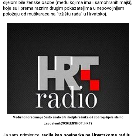
dijelom bile ženske osobe (među kojima ima i samohranih majki),
koje su i prema raznim drugim pokazateljima u nepovoljnijem
položaju od muškaraca na "tržištu rada" u Hrvatskoj.
Među honoracima je često znalo biti i boljih radnika od dobrog dijela stalno
zaposlenih(SCREENSHOT: HRT)
Ja sam, primjerice,
radila kao novinarka na Hrvatskome radiju