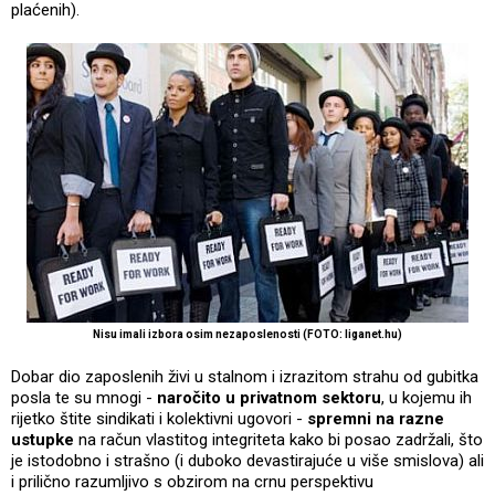
plaćenih).
Nisu imali izbora osim nezaposlenosti (FOTO: liganet.hu)
Dobar dio zaposlenih živi u stalnom i izrazitom strahu od gubitka
posla te su mnogi -
naročito u privatnom sektoru
, u kojemu ih
rijetko štite sindikati i kolektivni ugovori -
spremni na razne
ustupke
na račun vlastitog integriteta kako bi posao zadržali, što
je istodobno i strašno (i duboko devastirajuće u više smislova) ali
i prilično razumljivo s obzirom na crnu perspektivu