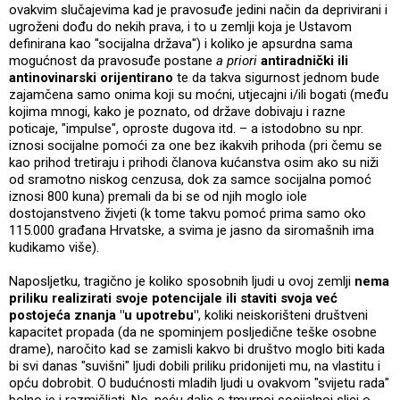
ovakvim slučajevima kad je pravosuđe jedini način da deprivirani i
ugroženi dođu do nekih prava, i to u zemlji koja je Ustavom
definirana kao "socijalna država") i koliko je apsurdna sama
mogućnost da pravosuđe postane
a priori
antiradnički ili
antinovinarski orijentirano
te da takva sigurnost jednom bude
zajamčena samo onima koji su moćni, utjecajni i/ili bogati (među
kojima mnogi, kako je poznato, od države dobivaju i razne
poticaje, "impulse", oproste dugova itd. – a istodobno su npr.
iznosi socijalne pomoći za one bez ikakvih prihoda (pri čemu se
kao prihod tretiraju i prihodi članova kućanstva osim ako su niži
od sramotno niskog cenzusa, dok za samce socijalna pomoć
iznosi 800 kuna) premali da bi se od njih moglo iole
dostojanstveno živjeti (k tome takvu pomoć prima samo oko
115.000 građana Hrvatske, a svima je jasno da siromašnih ima
kudikamo više).
Naposljetku, tragično je koliko sposobnih ljudi u ovoj zemlji
nema
priliku realizirati svoje potencijale ili staviti svoja već
postojeća znanja "u upotrebu"
, koliki neiskorišteni društveni
kapacitet propada (da ne spominjem posljedične teške osobne
drame), naročito kad se zamisli kakvo bi društvo moglo biti kada
bi svi danas "suvišni" ljudi dobili priliku pridonijeti mu, na vlastitu i
opću dobrobit. O budućnosti mladih ljudi u ovakvom "svijetu rada"
bolno je i razmišljati. No, neću dalje o tmurnoj socijalnoj slici o