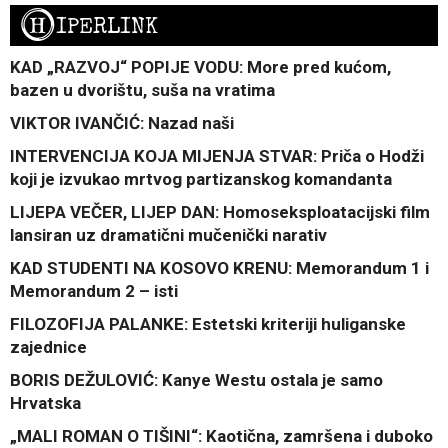
H
IPERLINK
KAD „RAZVOJ“ POPIJE VODU: More pred kućom,
bazen u dvorištu, suša na vratima
VIKTOR IVANČIĆ: Nazad naši
INTERVENCIJA KOJA MIJENJA STVAR: Priča o Hodži
koji je izvukao mrtvog partizanskog komandanta
LIJEPA VEČER, LIJEP DAN: Homoseksploatacijski film
lansiran uz dramatični mučenički narativ
KAD STUDENTI NA KOSOVO KRENU: Memorandum 1 i
Memorandum 2 – isti
FILOZOFIJA PALANKE: Estetski kriteriji huliganske
zajednice
BORIS DEŽULOVIĆ: Kanye Westu ostala je samo
Hrvatska
„MALI ROMAN O TIŠINI“: Kaotična, zamršena i duboko