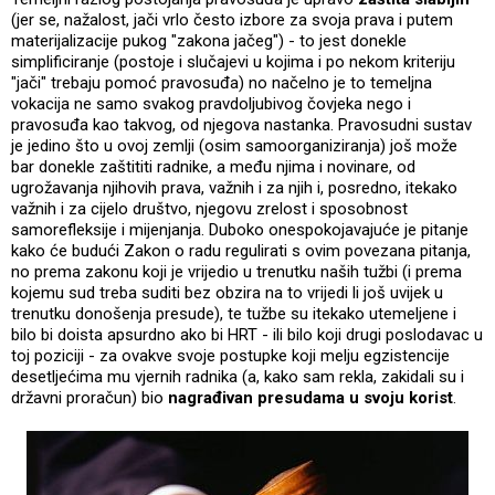
(jer se, nažalost, jači vrlo često izbore za svoja prava i putem
materijalizacije pukog "zakona jačeg") - to jest donekle
simplificiranje (postoje i slučajevi u kojima i po nekom kriteriju
"jači" trebaju pomoć pravosuđa) no načelno je to temeljna
vokacija ne samo svakog pravdoljubivog čovjeka nego i
pravosuđa kao takvog, od njegova nastanka. Pravosudni sustav
je jedino što u ovoj zemlji (osim samoorganiziranja) još može
bar donekle zaštititi radnike, a među njima i novinare, od
ugrožavanja njihovih prava, važnih i za njih i, posredno, itekako
važnih i za cijelo društvo, njegovu zrelost i sposobnost
samorefleksije i mijenjanja. Duboko onespokojavajuće je pitanje
kako će budući Zakon o radu regulirati s ovim povezana pitanja,
no prema zakonu koji je vrijedio u trenutku naših tužbi (i prema
kojemu sud treba suditi bez obzira na to vrijedi li još uvijek u
trenutku donošenja presude), te tužbe su itekako utemeljene i
bilo bi doista apsurdno ako bi HRT - ili bilo koji drugi poslodavac u
toj poziciji - za ovakve svoje postupke koji melju egzistencije
desetljećima mu vjernih radnika (a, kako sam rekla, zakidali su i
državni proračun) bio
nagrađivan presudama u svoju korist
.