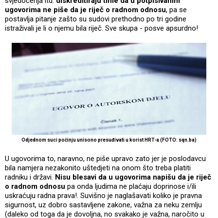
svjedočenja itd.
diskreditiraju time da u potpisivanim
ugovorima ne piše da je riječ o radnom odnosu
, pa se
postavlja pitanje zašto su sudovi prethodno po tri godine
istraživali je li o njemu bila riječ. Sve skupa - posve apsurdno!
Odjednom suci počinju unisono presuđivati u korist HRT-a (FOTO: sqn.ba)
U ugovorima to, naravno, ne piše upravo zato jer je poslodavcu
bila namjera nezakonito uštedjeti na onom što treba platiti
radniku i državi.
Nisu blesavi da u ugovorima napišu da je riječ
o radnom odnosu
pa onda ljudima ne plaćaju doprinose i/ili
uskraćuju radna prava!. Suvišno je naglašavati koliko je pravna
sigurnost, uz dobro sastavljene zakone, važna za neku zemlju
(daleko od toga da je dovoljna, no svakako je važna, naročito u