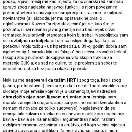
posao, a javni medij me kao mjesto za novinarski rad zanimao
upravo zbog naglaska na javnoj funkciji i s njom povezanim
pretpostavljenim sadržajnim usmjerenjem i razinom ozbiljnosti
novinarstva (a i slobode, jer mu opstanak ne ovisi o
oglašivačima). Kažem "pretpostavljenim" jer se, kao što je
poznato, ni svi novinari javnog medija nisu baš uvijek držali
tematsko-kvalitativnih standarda kojih bi trebali. Naposljetku sam
se i
ozbiljno razboljela
od stresa uslijed događaja koji su
potaknuli moju tužbu - uz hipertireozu, u 39-oj godini dobila sam
dijabetes tip 1, nimalo laku a i "skupu" neizlječivu kroničnu bolest
(skupu zbog nužnosti dokupljivanja vrlo skupih trakica za
mjerenje GUK-a, da sad ne duljim, to je problem za sebe) te
istodobno ostala bez posla i ikakvih prihoda.
Neki su me
nagovarali da tužim HRT
i zbog toga, kao i zbog
(jasno, protuustavne) cenzure, na koju se de facto svodilo ranije
ukidanje moje emisije koje mi je u usmenoj izjavi nadređeni
obrazložio njezinom lijevom orijentacijom
(emisiju sam
morala zamijeniti drugom, apolitičnijom, no nisam kverulantica a
nemam ni novaca za toliko sudovanje). Naglašavam da se
emisija bilo kakvim strankama ni dnevnom politikom uopće nije
bavila - bavila se, na analitički i argumentiran način, raznim
ozbiljnim temama vezanima za društvo, od kojih većina nije bila
izravno povezana s politikom (a neizravno su, jasno, s njom