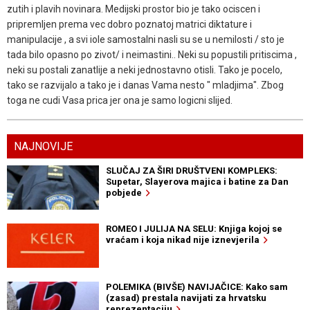
zutih i plavih novinara. Medijski prostor bio je tako ociscen i
pripremljen prema vec dobro poznatoj matrici diktature i
manipulacije , a svi iole samostalni nasli su se u nemilosti / sto je
tada bilo opasno po zivot/ i neimastini.. Neki su popustili pritiscima ,
neki su postali zanatlije a neki jednostavno otisli. Tako je pocelo,
tako se razvijalo a tako je i danas Vama nesto " mladjima". Zbog
toga ne cudi Vasa prica jer ona je samo logicni slijed.
NAJNOVIJE
SLUČAJ ZA ŠIRI DRUŠTVENI KOMPLEKS:
Supetar, Slayerova majica i batine za Dan
pobjede
ROMEO I JULIJA NA SELU: Knjiga kojoj se
vraćam i koja nikad nije iznevjerila
POLEMIKA (BIVŠE) NAVIJAČICE: Kako sam
(zasad) prestala navijati za hrvatsku
reprezentaciju