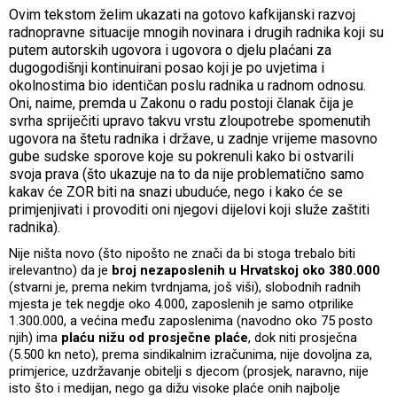
Ovim tekstom želim ukazati na gotovo kafkijanski razvoj
radnopravne situacije mnogih novinara i drugih radnika koji su
putem autorskih ugovora i ugovora o djelu plaćani za
dugogodišnji kontinuirani posao koji je po uvjetima i
okolnostima bio identičan poslu radnika u radnom odnosu.
Oni, naime, premda u Zakonu o radu postoji članak čija je
svrha spriječiti upravo takvu vrstu zloupotrebe spomenutih
ugovora na štetu radnika i države, u zadnje vrijeme masovno
gube sudske sporove koje su pokrenuli kako bi ostvarili
svoja prava (što ukazuje na to da nije problematično samo
kakav će ZOR biti na snazi ubuduće, nego i kako će se
primjenjivati i provoditi oni njegovi dijelovi koji služe zaštiti
radnika).
Nije ništa novo (što nipošto ne znači da bi stoga trebalo biti
irelevantno) da je
broj nezaposlenih u Hrvatskoj oko 380.000
(stvarni je, prema nekim tvrdnjama, još viši), slobodnih radnih
mjesta je tek negdje oko 4.000, zaposlenih je samo otprilike
1.300.000, a većina među zaposlenima (navodno oko 75 posto
njih) ima
plaću nižu od prosječne plaće
, dok niti prosječna
(5.500 kn neto), prema sindikalnim izračunima, nije dovoljna za,
primjerice, uzdržavanje obitelji s djecom (prosjek, naravno, nije
isto što i medijan, nego ga dižu visoke plaće onih najbolje