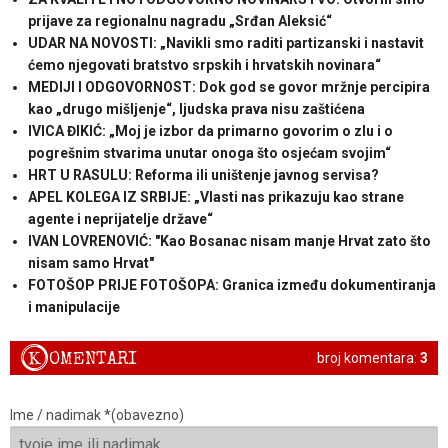
prijave za regionalnu nagradu „Srđan Aleksić“
UDAR NA NOVOSTI: „Navikli smo raditi partizanski i nastavit
ćemo njegovati bratstvo srpskih i hrvatskih novinara“
MEDIJI I ODGOVORNOST: Dok god se govor mržnje percipira
kao „drugo mišljenje“, ljudska prava nisu zaštićena
IVICA ĐIKIĆ: „Moj je izbor da primarno govorim o zlu i o
pogrešnim stvarima unutar onoga što osjećam svojim“
HRT U RASULU: Reforma ili uništenje javnog servisa?
APEL KOLEGA IZ SRBIJE: „Vlasti nas prikazuju kao strane
agente i neprijatelje države“
IVAN LOVRENOVIĆ: "Kao Bosanac nisam manje Hrvat zato što
nisam samo Hrvat"
FOTOŠOP PRIJE FOTOŠOPA: Granica između dokumentiranja
i manipulacije
K
OMENTARI
broj komentara:
3
Ime / nadimak *(obavezno)