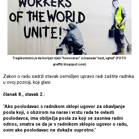
Tragikomično je da korijen riječi "honorarac" označava "čast, ugled" (FOTO:
graffiti.blogspot.com)
Zakon o radu sadrži stavak osmišljen upravo radi zaštite radnika
u ovoj poziciji, koji glasi:
članak 8., stavak 2.:
"Ako poslodavac s radnikom sklopi ugovor za obavljanje
posla koji, s obzirom na narav i vrstu rada te ovlasti
poslodavca, ima obilježja posla za koji se zasniva radni
odnos, smatra se da je s radnikom sklopio ugovor o radu,
osim ako poslodavac ne dokaže suprotno."