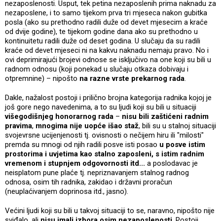
nezaposlenosti. Usput, tek petina nezaposlenih prima naknadu za
nezaposlene, i to samo tijekom prva tri mjeseca nakon gubitka
posla (ako su prethodno radili duže od devet mjesecim a kraće
od dvije godine), te tijekom godine dana ako su prethodno u
kontinuitetu radili duže od deset godina. U slučaju da su radili
kraće od devet mjeseci ni na kakvu naknadu nemaju pravo. No i
ovi deprimirajući brojevi odnose se isključivo na one koji su bili u
radnom odnosu (koji ponekad u slučaju otkaza dobivaju i
otpremnine) – nipošto
na razne vrste prekarnog rada
.
Dakle, nažalost postoji i prilično brojna kategorija radnika kojoj je
još gore nego navedenima, a to su ljudi koji su bili u situaciji
višegodišnjeg honorarnog rada
–
nisu bili zaštićeni radnim
pravima
,
mnogima nije uopće išao staž
, bili su u stalnoj situaciji
svojevrsne ucijenjenosti tj. ovisnosti o nečijem hiru ili "milosti"
premda su mnogi od njih radili posve isti posao
u posve istim
prostorima i uvjetima kao stalno zaposleni, s istim radnim
vremenom i stupnjem odgovornosti itd...
a poslodavac je
neisplatom pune plaće tj. nepriznavanjem stalnog radnog
odnosa, osim tih radnika, zakidao i državni proračun
(neuplaćivanjem doprinosa itd., jasno).
Većini ljudi koji su bili u takvoj situaciji to se, naravno, nipošto nije
sviđalo, ali
nisu imali izbora osim nezaposlenosti
. Postoji,