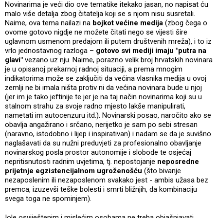
Novinarima je veći dio ove tematike itekako jasan, no napisat ću
malo više detalja zbog čitatelja koji se s njom nisu susretali.
Naime, ova tema nailazi na
bojkot većine medija
(zbog čega o
ovome gotovo nigdje ne možete čitati nego se vijesti šire
uglavnom usmenom predajom ili putem društvenih mreža), i to iz
vrlo jednostavnog razloga –
gotovo svi mediji imaju "putra na
glavi"
vezano uz nju. Naime, porazno velik broj hrvatskih novinara
je u opisanoj prekarnoj radnoj situaciji, a prema mnogim
indikatorima može se zaključiti da većina vlasnika medija u ovoj
zemlji ne bi imala ništa protiv ni da većina novinara bude u njoj
(jer im je tako jeftinije te jer je na taj način novinarima koji su u
stalnom strahu za svoje radno mjesto lakše manipulirati,
nametati im autocenzuru itd.). Novinarski posao, naročito ako se
obavlja angažirano i srčano, nerijetko je sam po sebi stresan
(naravno, istodobno i lijep i inspirativan) i nadam se da je suvišno
naglašavati da su nužni preduvjeti za profesionalno obavljanje
novinarskog posla prostor autonomije i slobode te osjećaj
nepritisnutosti radnim uvjetima, tj. nepostojanje
neposredne
prijetnje egzistencijalnom ugroženošću
(što bivanje
nezaposlenim ili nezaposlenom svakako jest - ambis užasa bez
premca, izuzevši teške bolesti i smrti bližnjih, da kombinaciju
svega toga ne spominjem).
Iole osviještenim i mislećim osobama ne treba objašnjavati