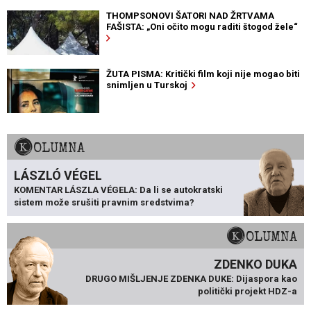
THOMPSONOVI ŠATORI NAD ŽRTVAMA
FAŠISTA: „Oni očito mogu raditi štogod žele“
ŽUTA PISMA: Kritički film koji nije mogao biti
snimljen u Turskoj
KOLUMNA
LÁSZLÓ VÉGEL
KOMENTAR LÁSZLA VÉGELA: Da li se autokratski
sistem može srušiti pravnim sredstvima?
KOLUMNA
ZDENKO DUKA
DRUGO MIŠLJENJE ZDENKA DUKE: Dijaspora kao
politički projekt HDZ-a