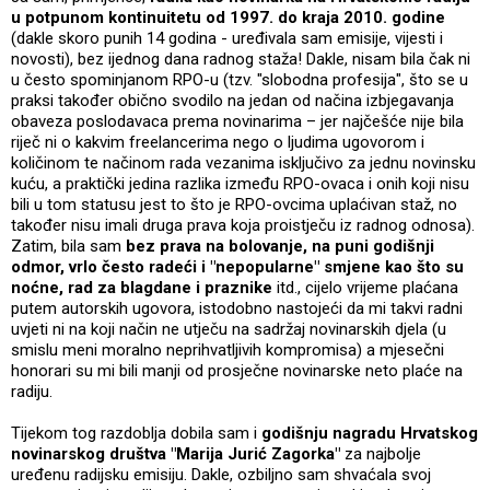
u potpunom kontinuitetu od 1997. do kraja 2010. godine
(dakle skoro punih 14 godina - uređivala sam emisije, vijesti i
novosti), bez ijednog dana radnog staža! Dakle, nisam bila čak ni
u često spominjanom RPO-u (tzv. "slobodna profesija", što se u
praksi također obično svodilo na jedan od načina izbjegavanja
obaveza poslodavaca prema novinarima – jer najčešće nije bila
riječ ni o kakvim freelancerima nego o ljudima ugovorom i
količinom te načinom rada vezanima isključivo za jednu novinsku
kuću, a praktički jedina razlika između RPO-ovaca i onih koji nisu
bili u tom statusu jest to što je RPO-ovcima uplaćivan staž, no
također nisu imali druga prava koja proistječu iz radnog odnosa).
Zatim, bila sam
bez prava na bolovanje, na puni godišnji
odmor, vrlo često radeći i "nepopularne" smjene kao što su
noćne, rad za blagdane i praznike
itd., cijelo vrijeme plaćana
putem autorskih ugovora, istodobno nastojeći da mi takvi radni
uvjeti ni na koji način ne utječu na sadržaj novinarskih djela (u
smislu meni moralno neprihvatljivih kompromisa) a mjesečni
honorari su mi bili manji od prosječne novinarske neto plaće na
radiju.
Tijekom tog razdoblja dobila sam i
godišnju nagradu Hrvatskog
novinarskog društva "Marija Jurić Zagorka"
za najbolje
uređenu radijsku emisiju. Dakle, ozbiljno sam shvaćala svoj