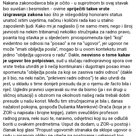
Nakana zakonodavca bila je očito - u suprotnom bi ovaj stavak
bio suvišan i besmislen - ovime
spriječiti takve vrste
izigravanja zakona
kao što je višegodišnji honorarni status
unatoč istim uvjetima, načinu i količini rada kao u stalno
zaposlenih ljudi. Kako mi je naglasilo (i ne samo meni, nego i široj
javnosti na nekim tribinama) nekoliko stručnjaka za radno pravo,
poanta tog stavka je u sljedećem: prvospomenuta riječ "koji"
evidentno se odnosi na "posao" a ne na "ugovor", jer ugovor ne
može "imati obilježja posla", mogao bi u ovom kontekstu imati
jedino "obilježja ugovora o radu". Dakle,
neovisno o tome kakav
je ugovor bio potpisivan
, sud u slučaju radnopravnog spora ove
vrste treba utvrditi je li nečiji kontinuirani i dugotrajni posao imao
spomenuta "obilježja posla za koji se zasniva radni odnos" (dakle
je li bio, na neki način, "prikriveni radni odnos") te ako utvrdi da
jest, u skladu s time donijeti presudu da je o njemu
de facto
bila i
riječ. Ugledni pravnici uvjeravali su me da bismo (ja i svi drugi u
sličnoj situaciji) s obzirom na okolnosti našeg rada trebali dobiti
presude u našu korist. Među tim stručnjacima je bila i, danas
nažalost pokojna, gospođa Dušanka Marinković-Drača (koja je o
ZOR-u napisala i brojne knjige), zatim sveučilišni profesori
radnog prava, neki suci te, naravno, odvjetnici koji su se odlučili
boriti u ovakvim predmetima. Usput da dodam, u ZOR-u postoji i
članak koji glasi "Propust ugovornih stranaka da sklope ugovor o
radu u pisanom obliku ne utječe na postojanje i valjanost tog