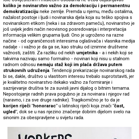
koliko je novinarstvo važno za demokraciju i permanentnu
demokratizaciju
neke zemlje. Premda u njemu, među ostalima,
nažalost postoje i ljudi i novinarska djela koja su teško spojiva s
novinarskom etikom (neka i sa zdravom pameću), novinarstvo je
još uvijek jedini način neovisnog posredovanja i interpretacija
informacija velikim grupama ljudi. Ono je ugroženo na razne
načine - od ograničenosti interesima oglašivača i vlasnika medija
nadalje - i važno je da ga se, kao struku od iznimne društvene
važnosti, zaštiti. Za razliku od nekih
umjetnika
- a i nekih koji se
takvima nazivaju samo formalno - novinari koji nisu u stalnom
radnom odnosu
nemaju staž koji im plaća država putem
strukovnih udruženja
. Tendenciji prekarizacije novinarskog rada
bi se, dakle, društvo u vlastitom interesu trebalo suprotstaviti, jer
je kvalitetno novinarstvo itekako važno za formiranje i
sazrijevanje društva te za suvisli javni dijalog o bitnim temama.
Nepostojanje radnih prava pogubno je za novinara i njegov rad
(naravno, i za sve druge radnike). Tragikomično je to da je
korijen riječi "honorarac"
u latinskoj riječi koja znači
"čast,
ugled"
, dok se u nas njezino značenje dobrim dijelom svelo na
sinonim za obespravljene u svijetu rada.