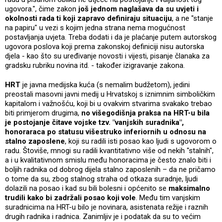
ugovora.", čime zakon
još jednom naglašava da su uvjeti i
okolnosti rada ti koji zapravo definiraju situaciju
, a ne "stanje
na papiru" u vezi s kojim jedna strana nema mogućnost
postavljanja uvjeta. Treba dodati i da je plaćanje putem autorskog
ugovora poslova koji prema zakonskoj definiciji nisu autorska
djela - kao što su uređivanje novosti i vijesti, pisanje članaka za
gradsku rubriku novina itd. - također izigravanje zakona.
HRT
je javna medijska kuća (s nemalim budžetom), jedini
preostali masovni javni medij u Hrvatskoj s iznimnim simboličkim
kapitalom i važnošću, koji bi u ovakvim stvarima svakako trebao
biti primjerom drugima,
no
višegodišnja praksa na HRT-u bila
je postojanje čitave vojske tzv. "vanjskih suradnika",
honoraraca po statusu višestruko inferiornih u odnosu na
stalno zaposlene
, koji su radili isti posao kao ljudi s ugovorom o
radu. Štoviše, mnogi su radili kvantitativno više od nekih "stalnih",
a i u kvalitativnom smislu među honoracima je često znalo biti i
boljih radnika od dobrog dijela stalno zaposlenih – da ne pričamo
o tome da su, zbog stalnog straha od otkaza suradnje, ljudi
dolazili na posao i kad su bili bolesni i općenito se
maksimalno
trudili kako bi zadržali posao koji vole
. Među tim vanjskim
suradnicima na HRT-u bilo je novinara, asistenata režije i raznih
drugih radnika i radnica. Zanimljiv je i podatak da su to većim