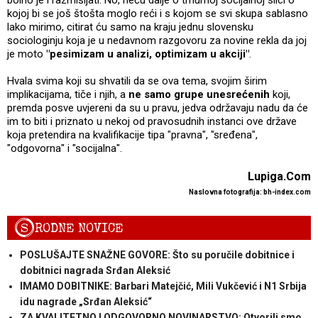
kojoj bi se još štošta moglo reći i s kojom se svi skupa sablasno
lako mirimo, citirat ću samo na kraju jednu slovensku
sociologinju koja je u nedavnom razgovoru za novine rekla da joj
je moto
"pesimizam u analizi, optimizam u akciji"
.
Hvala svima koji su shvatili da se ova tema, svojim širim
implikacijama, tiče i njih, a
ne samo grupe unesrećenih
koji,
premda posve uvjereni da su u pravu, jedva održavaju nadu da će
im to biti i priznato u nekoj od pravosudnih instanci ove države
koja pretendira na kvalifikacije tipa "pravna", "sređena",
"odgovorna" i "socijalna".
Lupiga.Com
Naslovna fotografija: bh-index.com
S
RODNE NOVICE
POSLUŠAJTE SNAŽNE GOVORE: Što su poručile dobitnice i
dobitnici nagrada Srđan Aleksić
IMAMO DOBITNIKE: Barbari Matejčić, Mili Vukčević i N1 Srbija
idu nagrade „Srđan Aleksić“
ZA KVALITETNO I ODGOVORNO NOVINARSTVO: Otvorili smo