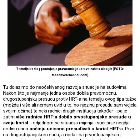
Temeljni razlog postojanja pravosuđa je upravo zaštita slabijih (FOTO:
thedenverchannel.com)
Tu dolazimo do neočekivanog razvoja situacije na sudovima.
Nakon što je najmanje jedna osoba dobila pravomoćnu,
drugostupanjsku presudu protiv HRT-a na temelju ovog tipa tužbe
(možda i više ali nemam uvid u to, no njezinu presudu sam vidjela
svojim očima) te neki radnici drugih institucija također - pa je
zatim
više radnica HRT-a dobilo prvostupanjske presude u
svoju korist
- odjednom se situacija mijenja i suci prije negdje
godinu dana
počinju unisono presuđivati u korist HRT-a
. Prvo
na drugostupanjskom sudu, a onda i na prvostupanjskom,