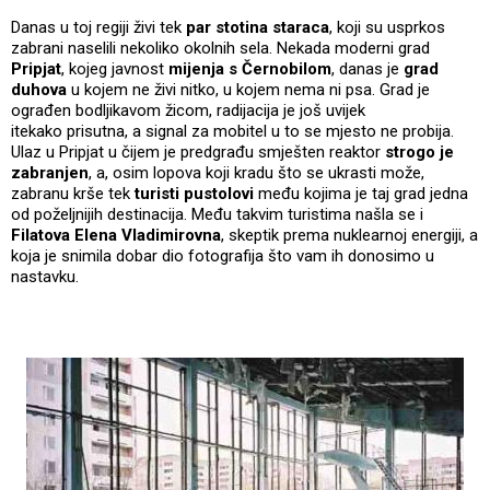
Danas u toj regiji živi tek
par stotina staraca
, koji su usprkos
zabrani naselili nekoliko okolnih sela. Nekada moderni grad
Pripjat
, kojeg javnost
mijenja s Černobilom
, danas je
grad
duhova
u kojem ne živi nitko, u kojem nema ni psa. Grad je
ograđen bodljikavom žicom, radijacija je još uvijek
itekako prisutna, a signal za mobitel u to se mjesto ne probija.
Ulaz u Pripjat u čijem je predgrađu smješten reaktor
strogo je
zabranjen
, a, osim lopova koji kradu što se ukrasti može,
zabranu krše tek
turisti pustolovi
među kojima je taj grad jedna
od poželjnijih destinacija. Među takvim turistima našla se i
Filatova Elena Vladimirovna
, skeptik prema nuklearnoj energiji, a
koja je snimila dobar dio fotografija što vam ih donosimo u
nastavku.