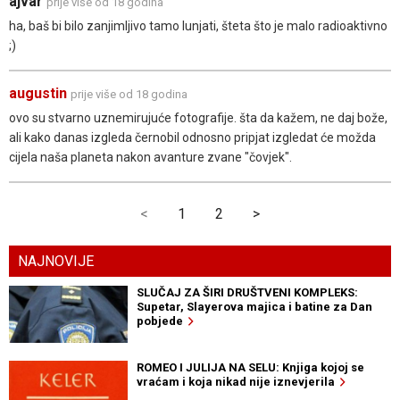
ajvar
prije više od 18 godina
ha, baš bi bilo zanjimljivo tamo lunjati, šteta što je malo radioaktivno
;)
augustin
prije više od 18 godina
ovo su stvarno uznemirujuće fotografije. šta da kažem, ne daj bože,
ali kako danas izgleda černobil odnosno pripjat izgledat će možda
cijela naša planeta nakon avanture zvane "čovjek".
<
1
2
>
NAJNOVIJE
SLUČAJ ZA ŠIRI DRUŠTVENI KOMPLEKS:
Supetar, Slayerova majica i batine za Dan
pobjede
ROMEO I JULIJA NA SELU: Knjiga kojoj se
vraćam i koja nikad nije iznevjerila