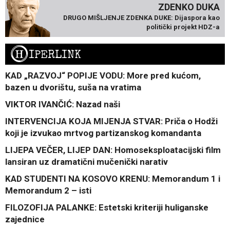
ZDENKO DUKA
DRUGO MIŠLJENJE ZDENKA DUKE: Dijaspora kao
politički projekt HDZ-a
H
IPERLINK
KAD „RAZVOJ“ POPIJE VODU: More pred kućom,
bazen u dvorištu, suša na vratima
VIKTOR IVANČIĆ: Nazad naši
INTERVENCIJA KOJA MIJENJA STVAR: Priča o Hodži
koji je izvukao mrtvog partizanskog komandanta
LIJEPA VEČER, LIJEP DAN: Homoseksploatacijski film
lansiran uz dramatični mučenički narativ
KAD STUDENTI NA KOSOVO KRENU: Memorandum 1 i
Memorandum 2 – isti
FILOZOFIJA PALANKE: Estetski kriteriji huliganske
zajednice