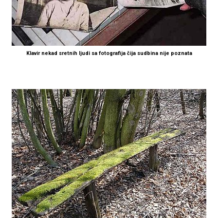
Klavir nekad sretnih ljudi sa fotografija čija sudbina nije poznata