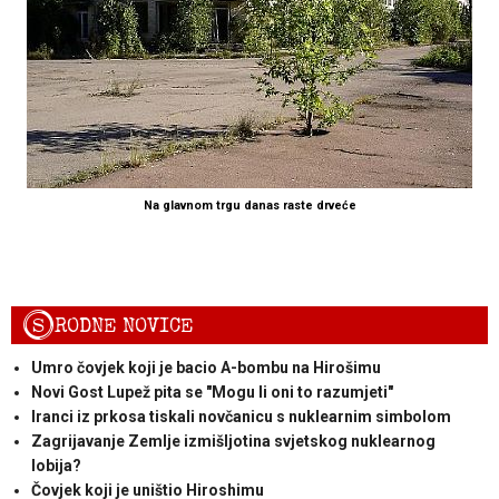
Na glavnom trgu danas raste drveće
S
RODNE NOVICE
Umro čovjek koji je bacio A-bombu na Hirošimu
Novi Gost Lupež pita se "Mogu li oni to razumjeti"
Iranci iz prkosa tiskali novčanicu s nuklearnim simbolom
Zagrijavanje Zemlje izmišljotina svjetskog nuklearnog
lobija?
Čovjek koji je uništio Hiroshimu