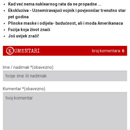
Kad već nema nuklearnog rata da ne propadne ...
Ekskluziva - Uznemiravajući vojnik i povjesničar trenutno star
pet godina
Plinske maske i odijela- budućnost, ali i moda Amerikanaca
Fuzija koja život znači
Još uvijek zrači!
K
OMENTARI
broj komentara:
6
Ime / nadimak *(obavezno)
Komentar *(obavezno)