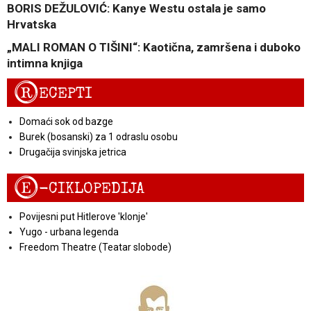
BORIS DEŽULOVIĆ: Kanye Westu ostala je samo
Hrvatska
„MALI ROMAN O TIŠINI“: Kaotična, zamršena i duboko
intimna knjiga
R
ECEPTI
Domaći sok od bazge
Burek (bosanski) za 1 odraslu osobu
Drugačija svinjska jetrica
E
-CIKLOPEDIJA
Povijesni put Hitlerove 'klonje'
Yugo - urbana legenda
Freedom Theatre (Teatar slobode)