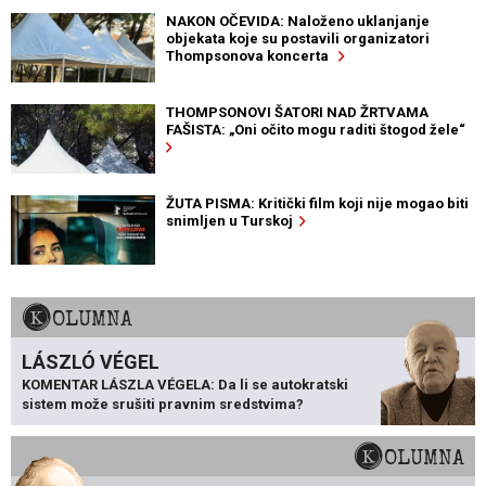
NAKON OČEVIDA: Naloženo uklanjanje
objekata koje su postavili organizatori
Thompsonova koncerta
THOMPSONOVI ŠATORI NAD ŽRTVAMA
FAŠISTA: „Oni očito mogu raditi štogod žele“
ŽUTA PISMA: Kritički film koji nije mogao biti
snimljen u Turskoj
KOLUMNA
LÁSZLÓ VÉGEL
KOMENTAR LÁSZLA VÉGELA: Da li se autokratski
sistem može srušiti pravnim sredstvima?
KOLUMNA