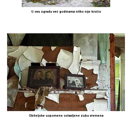
U ovu zgradu već godinama nitko nije kročio
Obiteljske uspomene ostavljene zubu vremena