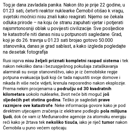
Tog je dana zavladala panika. Nakon što je prije 22 godine, u
01.23 sati, četvrti reaktor nuklearke Černobil otišao k vragu,
svjetski moćnici nisu znali kako reagirati. Nijemo se čekala
odluka prirode – na koju će stranu zapuhati vjetar i potjerati
najsmrtonosniji oblak u povijesti civilizacije. Sve posljedice
te katastrofe niti danas nisu u potpunosti sagledane. Grad,
koji je do 26. travnja u 01.23 sati brojao gotovo 50.000
stanovnika, danas je grad sablast, a kako izgleda pogledajte
na desetak fotografija
Rusi isprva
nisu željeli priznati kompletni raspad sistema
i tek
nakon nekoliko dana i bezuspješnog pokušaja zataškavanja
alarmirali su svoje stanovništvo, iako je iz černobilske regije
potpuna evakuacija ljudi koji će tada napustiti svoje domove i
nikada ih više neće vidjeti, krenula neposredno nakon eksplozije.
Prema nekim procjenama u
području od 30 kvadratnih
kilometara
uokolo nuklearke, život neće biti moguć
još
sljedećih pet stotina godina
. Teško je sagledati
prave
razmjere ove katastrofe
. Neke informacija govore kako je pod
direktnim utjecajem zračenja iz elektrane podleglo
pola milijuna
ljudi
, dok će vam iz Međunarodne agencije za atomsku energiju
reći kako je žrtava tek
nekoliko tisuća
, iako je riječ
tumor
nakon
Černobila u puno većem opticaju.