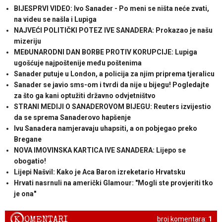
BIJESPRVI VIDEO: Ivo Sanader - Po meni se ništa neće zvati,
na videu se našla i Lupiga
NAJVEĆI POLITIČKI POTEZ IVE SANADERA: Prokazao je našu
mizeriju
MEĐUNARODNI DAN BORBE PROTIV KORUPCIJE: Lupiga
ugošćuje najpoštenije među poštenima
Sanader putuje u London, a policija za njim priprema tjeralicu
Sanader se javio sms-om i tvrdi da nije u bijegu! Pogledajte
za što ga kani optužiti državno odvjetništvo
STRANI MEDIJI O SANADEROVOM BIJEGU: Reuters izvijestio
da se sprema Sanaderovo hapšenje
Ivu Sanadera namjeravaju uhapsiti, a on pobjegao preko
Bregane
NOVA IMOVINSKA KARTICA IVE SANADERA: Lijepo se
obogatio!
Lijepi Našvil: Kako je Aca Baron izreketario Hrvatsku
Hrvati nasrnuli na američki Glamour: "Mogli ste provjeriti tko
je ona"
K
OMENTARI
broj komentara:
1