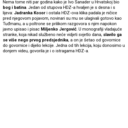
Nema tome niti par godina kako je Ivo Sanader u Hrvatskoj bio
bog i batina
. Jedan od stupova HDZ-a hvaljen je s desna i s
lijeva:
Jadranka Kosor
i ostala HDZ-ova klika padala je ničice
pred njegovom pojavom, novinari su mu se ulagivali gotovo kao
Tuđmanu, a u poltrone se prilikom razgovora s njim napokon
javno upisao i pisac
Miljenko Jergović
. U monografiji vladajuće
stranke, koja nikad službeno neće vidjeti svjetlo dana,
slavilo ga
se više nego prvog predsjednika
, a on je šetao od govornice
do govornice i dijelio lekcije. Jedna od tih lekcija, koju donosimo u
donjem videu, govorila je i o istragama HDZ-a.