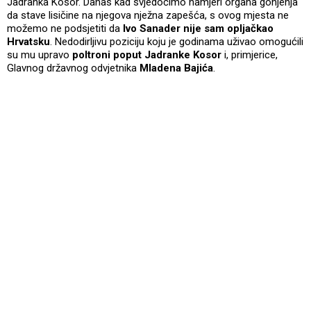
Jadranka Kosor. Danas kad svjedočimo namjeri organa gonjenja
da stave lisičine na njegova nježna zapešća, s ovog mjesta ne
možemo ne podsjetiti da
Ivo Sanader nije sam opljačkao
Hrvatsku
. Nedodirljivu poziciju koju je godinama uživao omogućili
su mu upravo
poltroni poput Jadranke Kosor
i, primjerice,
Glavnog državnog odvjetnika
Mladena Bajića
.