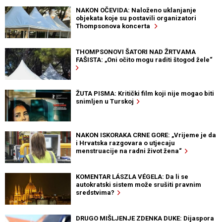
NAKON OČEVIDA: Naloženo uklanjanje
objekata koje su postavili organizatori
Thompsonova koncerta
THOMPSONOVI ŠATORI NAD ŽRTVAMA
FAŠISTA: „Oni očito mogu raditi štogod žele“
ŽUTA PISMA: Kritički film koji nije mogao biti
snimljen u Turskoj
NAKON ISKORAKA CRNE GORE: „Vrijeme je da
i Hrvatska razgovara o utjecaju
menstruacije na radni život žena“
KOMENTAR LÁSZLA VÉGELA: Da li se
autokratski sistem može srušiti pravnim
sredstvima?
DRUGO MIŠLJENJE ZDENKA DUKE: Dijaspora