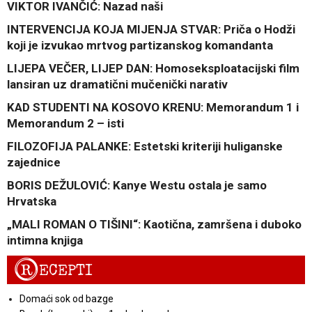
VIKTOR IVANČIĆ: Nazad naši
INTERVENCIJA KOJA MIJENJA STVAR: Priča o Hodži
koji je izvukao mrtvog partizanskog komandanta
LIJEPA VEČER, LIJEP DAN: Homoseksploatacijski film
lansiran uz dramatični mučenički narativ
KAD STUDENTI NA KOSOVO KRENU: Memorandum 1 i
Memorandum 2 – isti
FILOZOFIJA PALANKE: Estetski kriteriji huliganske
zajednice
BORIS DEŽULOVIĆ: Kanye Westu ostala je samo
Hrvatska
„MALI ROMAN O TIŠINI“: Kaotična, zamršena i duboko
intimna knjiga
R
ECEPTI
Domaći sok od bazge