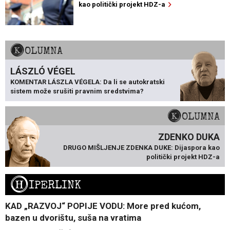
kao politički projekt HDZ-a
KOLUMNA
LÁSZLÓ VÉGEL
KOMENTAR LÁSZLA VÉGELA: Da li se autokratski
sistem može srušiti pravnim sredstvima?
KOLUMNA
ZDENKO DUKA
DRUGO MIŠLJENJE ZDENKA DUKE: Dijaspora kao
politički projekt HDZ-a
H
IPERLINK
KAD „RAZVOJ“ POPIJE VODU: More pred kućom,
bazen u dvorištu, suša na vratima