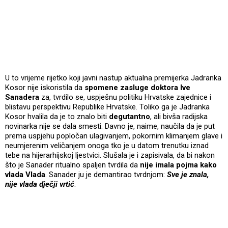
U to vrijeme rijetko koji javni nastup aktualna premijerka Jadranka
Kosor nije iskoristila da
spomene zasluge doktora Ive
Sanadera
za, tvrdilo se, uspješnu politiku Hrvatske zajednice i
blistavu perspektivu Republike Hrvatske. Toliko ga je Jadranka
Kosor hvalila da je to znalo biti
degutantno
, ali bivša radijska
novinarka nije se dala smesti. Davno je, naime, naučila da je put
prema uspjehu popločan ulagivanjem, pokornim klimanjem glave i
neumjerenim veličanjem onoga tko je u datom trenutku iznad
tebe na hijerarhijskoj ljestvici. Slušala je i zapisivala, da bi nakon
što je Sanader ritualno spaljen tvrdila da
nije imala pojma kako
vlada Vlada
. Sanader ju je demantirao tvrdnjom:
Sve je znala,
nije vlada dječji vrtić
.