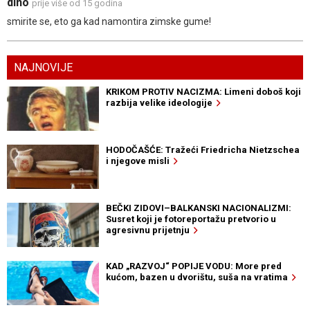
dino
prije više od 15 godina
smirite se, eto ga kad namontira zimske gume!
NAJNOVIJE
KRIKOM PROTIV NACIZMA: Limeni doboš koji
razbija velike ideologije
HODOČAŠĆE: Tražeći Friedricha Nietzschea
i njegove misli
BEČKI ZIDOVI–BALKANSKI NACIONALIZMI:
Susret koji je fotoreportažu pretvorio u
agresivnu prijetnju
KAD „RAZVOJ“ POPIJE VODU: More pred
kućom, bazen u dvorištu, suša na vratima