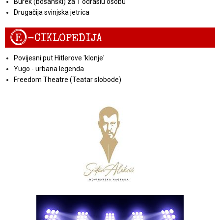
Burek (bosanski) za 1 odraslu osobu
Drugačija svinjska jetrica
E
-CIKLOPEDIJA
Povijesni put Hitlerove 'klonje'
Yugo - urbana legenda
Freedom Theatre (Teatar slobode)