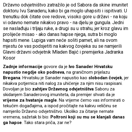
Državno odvjetništvo zatražilo je od Sabora da skine imunitet
doktoru Ivu Sanaderu, kako bi ga moglo uhapsiti i ispitivati. U
trenutku dok čitate ove redove, visoko gore u državi - na koju
vi odavno nemate nikakvo pravo - na djelu je gungula. Jedni
se naslađuju i trljaju ruke, a drugi su u strahu, jer kroz glavu im
prolijeće misao - ako danas hapse njega, sutra bi moglo
hapsiti mene. Lupiga vam neće soliti pamet, ali na ovom
mjestu će vas podsjetiti na kakvog čovjeka su se namjerili
Glavni državni odvjetnik Mladen Bajić i premijerka Jadranka
Kosor
Zadnje informacije
govore da je
Ivo Sanader Hrvatsku
napustio negdje oko podneva
, na graničnom prijelazu
Bregana
. Hrvatsku je Sanader napustio kao
slobodan čovjek
, jer
nikakva potjernica niti nalog za uhićenje za njim nisu raspisani.
Dovoljan je bio
zahtjev Državnog odvjetništva
Saboru za
skidanjem Sanaderovog imuniteta, da premijer shvati da je
vrijeme za hvatanje magle
. Na vrijeme ćemo vas informirati o
tekućim događajima, a ispod pročitajte na kakvu veličinu se
namjerilo Državno odvjetništvo. Ukoliko za čitanje nemate
vremena, sažetak bi bio:
Poltroni koji su mu se klanjali danas
ga hapse
. Tako stara priča, zar ne?