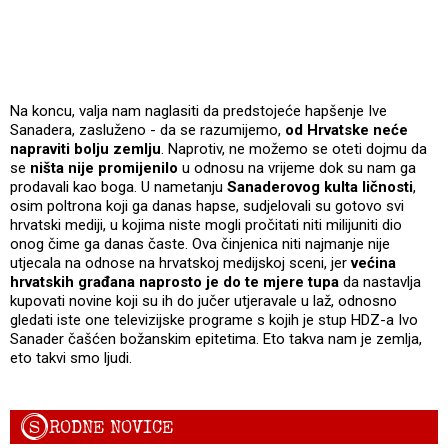
Na koncu, valja nam naglasiti da predstojeće hapšenje Ive
Sanadera, zasluženo - da se razumijemo,
od Hrvatske neće
napraviti bolju zemlju
. Naprotiv, ne možemo se oteti dojmu da
se
ništa nije promijenilo
u odnosu na vrijeme dok su nam ga
prodavali kao boga. U nametanju
Sanaderovog kulta ličnosti
,
osim poltrona koji ga danas hapse, sudjelovali su gotovo svi
hrvatski mediji, u kojima niste mogli pročitati niti milijuniti dio
onog čime ga danas časte. Ova činjenica niti najmanje nije
utjecala na odnose na hrvatskoj medijskoj sceni, jer
većina
hrvatskih građana naprosto je do te mjere tupa
da nastavlja
kupovati novine koji su ih do jučer utjeravale u laž, odnosno
gledati iste one televizijske programe s kojih je stup HDZ-a Ivo
Sanader čašćen božanskim epitetima. Eto takva nam je zemlja,
eto takvi smo ljudi.
S
RODNE NOVICE