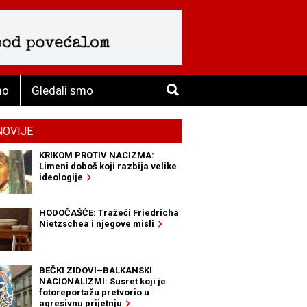
mo
Gledali smo
NOVIJE
KRIKOM PROTIV NACIZMA:
Limeni doboš koji razbija velike
ideologije
HODOČAŠĆE: Tražeći Friedricha
Nietzschea i njegove misli
BEČKI ZIDOVI–BALKANSKI
NACIONALIZMI: Susret koji je
fotoreportažu pretvorio u
agresivnu prijetnju