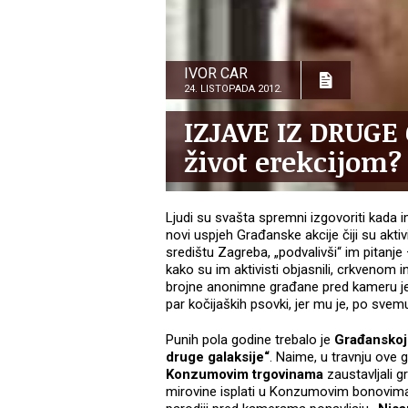
IVOR CAR
24. LISTOPADA 2012.
IZJAVE IZ DRUGE 
život erekcijom?
Ljudi su svašta spremni izgovoriti kada i
novi uspjeh Građanske akcije čiji su akti
središtu Zagreba, „podvalivši“ im pitanje 
kako su im aktivisti objasnili, crkvenom in
brojne anonimne građane pred kameru je s
par kočijaških psovki, jer mu je, po sve
Punih pola godine trebalo je
Građanskoj 
druge galaksije“
. Naime, u travnju ove g
Konzumovim trgovinama
zaustavljali gra
mirovine isplati u Konzumovim bonovima. 