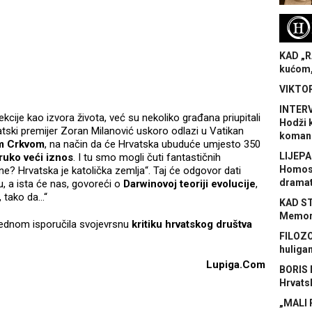
H
KAD „R
kućom,
VIKTOR
INTERV
ekcije kao izvora života, već su nekoliko građana priupitali
Hodži 
rvatski premijer Zoran Milanović uskoro odlazi u Vatikan
koman
om Crkvom
, na način da će Hrvatska ubuduće umjesto 350
LIJEPA
ruko veći iznos
. I tu smo mogli čuti fantastičnih
Homose
ne? Hrvatska je katolička zemlja“. Taj će odgovor dati
dramat
u, a ista će nas, govoreći o
Darwinovoj teoriji evolucije
,
u, tako da…“
KAD S
Memora
jednom isporučila svojevrsnu
kritiku hrvatskog društva
FILOZO
huliga
Lupiga.Com
BORIS 
Hrvats
„MALI 