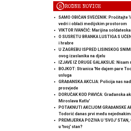
S
RODNE NOVICE
SAMO OBIČAN SVEĆENIK: Pročitajte 'isp
vedri i oblači medijskim prostorom
VIKTOR IVANČIĆ: Marijina soldateska
O SUSRETU BRANKA LUSTIGA S UČENICIM
i hrabre
U ZAGREBU ISPRED LISINSKOG SNIML
ovog izaslanika na djelu
IZJAVE IZ DRUGE GALAKSIJE: Nisam r
BOJKOT: Stranica 'Ne dajem pare Todo
usluga
GRAĐANSKA AKCIJA: Policija nas nadzi
prosvjede
DORUČAK KOD PAVIĆA: Građanska akcija 
Miroslava Kutlu'
POTAKNUTI AKCIJOM GRAĐANSKE AKCI
Todorić danas prvi među nejednakim
PREMIJERKA POZIVA U 'SVOJ' STAN, 
u 'tvoj' stan?