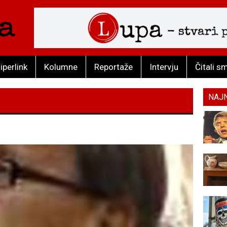
iperlink
Kolumne
Reportaže
Intervju
Čitali s
NAJ