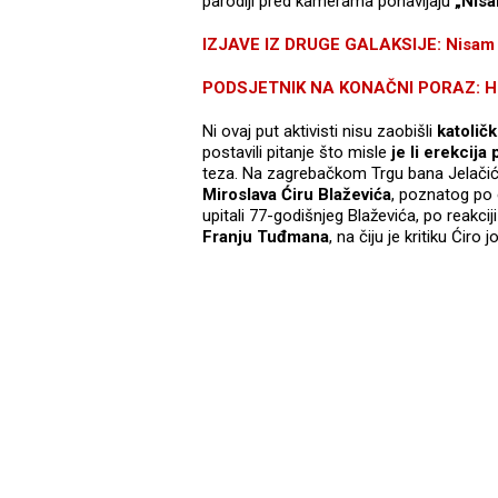
parodiji pred kamerama ponavljaju
„Nisa
IZJAVE IZ DRUGE GALAKSIJE: Nisam r
PODSJETNIK NA KONAČNI PORAZ: Hrvatsk
Ni ovaj put aktivisti nisu zaobišli
katolič
postavili pitanje što misle
je li erekcija
teza. Na zagrebačkom Trgu bana Jelačića
Miroslava Ćiru Blaževića
, poznatog po e
upitali 77-godišnjeg Blaževića, po reakc
Franju Tuđmana
, na čiju je kritiku Ćiro