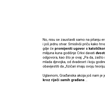
No, nisu se zaustavili samo na pitanju er
i još jednu stvar. Smislivši priču kako h
gdje će
promijeniti ugovor s katoličk
milijuna kuna godišnje Crkvi davati
dvost
odgovora, kao što je ovaj: „Pa da, zašto 
mlada djevojka, od dvadeset i koju godin
obavijestiti da „fizičari imaju svoju teorij
Uglavnom, Građanska akcija još nam je 
kroz riječi samih građana
...