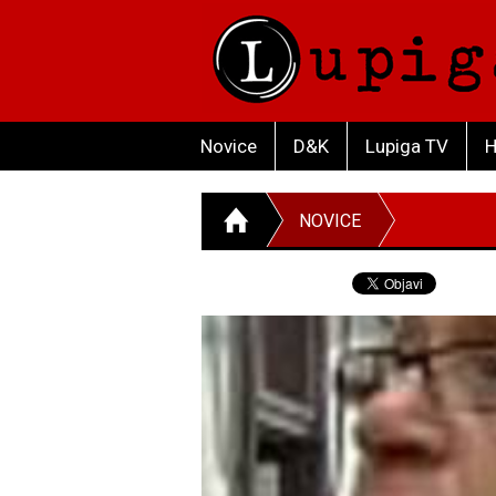
Novice
D&K
Lupiga TV
H
NOVICE