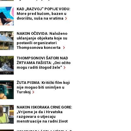
KAD „RAZVOJ“ POPIJE VODU:
More pred kućom, bazen u
dvorištu, suša na vratima
NAKON OČEVIDA: Naloženo
uklanjanje objekata koje su
postavili organizatori
Thompsonova koncerta
THOMPSONOVI ŠATORI NAD
ŽRTVAMA FAŠISTA: „Oni očito
mogu raditi štogod žele“
ŽUTA PISMA: Kritički film koji
nije mogao biti snimljen u
Turskoj
NAKON ISKORAKA CRNE GORE:
„Vrijeme je da i Hrvatska
razgovara o utjecaju
menstruacije na radni život
žena“