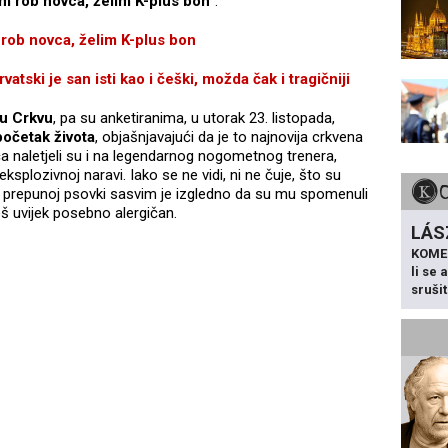
m rob novca, želim K-plus bon“
.
ob novca, želim K-plus bon
i je san isti kao i češki, možda čak i tragičniji
ku Crkvu
, pa su anketiranima, u utorak 23. listopada,
 početak života
, objašnjavajući da je to najnovija crkvena
 naletjeli su i na legendarnog nogometnog trenera,
ksplozivnoj naravi. Iako se ne vidi, ni ne čuje, što su
iji prepunoj psovki sasvim je izgledno da su mu spomenuli
 još uvijek posebno alergičan.
LÁS
KOME
li se
sruši