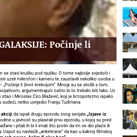
GALAKSIJE: Počinje li
m se stavi krušku pod njušku. O tome najbolje svjedoči i
visti uzeli mikrofon i kameru te zaustavili nekoliko osoba u
– „Počinje li život erekcijom“. Mnogi su se složili s tom,
icijativom, argumentirajući zašto bi to trebalo biti tako. Uz
tao i Miroslav Ćiro Blažević, koji je brzopotezno ispalio
mu sudeći, netko uvrijedio Franju Tuđmana
akciji
da ispali drugu epizodu svog serijala
„Izjave iz
odine u javnost su plasirali prvu epizodu, u kojoj su pred
đane i pitali ih bi li imali što protiv da im se dio plaće ili
Usput su navlačili „anketirane“ da kao u kakvoj filmskoj