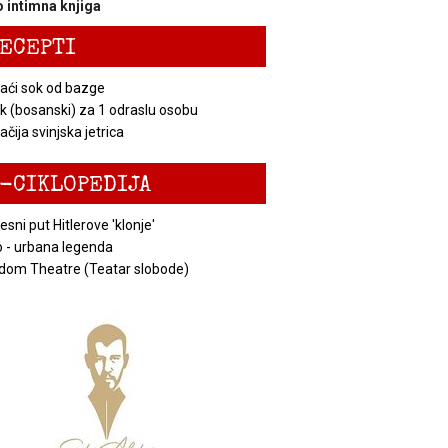
 intimna knjiga
ECEPTI
ći sok od bazge
k (bosanski) za 1 odraslu osobu
čija svinjska jetrica
-CIKLOPEDIJA
esni put Hitlerove 'klonje'
 - urbana legenda
dom Theatre (Teatar slobode)