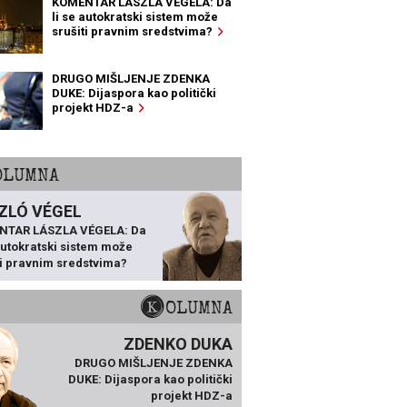
KOMENTAR LÁSZLA VÉGELA: Da
li se autokratski sistem može
srušiti pravnim sredstvima?
DRUGO MIŠLJENJE ZDENKA
DUKE: Dijaspora kao politički
projekt HDZ-a
KOLUMNA
ZLÓ VÉGEL
NTAR LÁSZLA VÉGELA: Da
 autokratski sistem može
ti pravnim sredstvima?
KOLUMNA
ZDENKO DUKA
DRUGO MIŠLJENJE ZDENKA
DUKE: Dijaspora kao politički
projekt HDZ-a