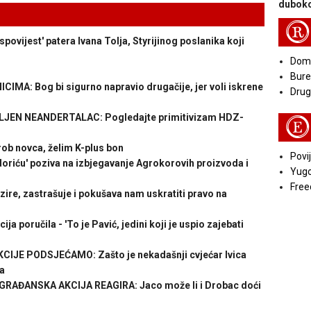
duboko
R
ovijest' patera Ivana Tolja, Styrijinog poslanika koji
Doma
Bure
A: Bog bi sigurno napravio drugačije, jer voli iskrene
Druga
JEN NEANDERTALAC: Pogledajte primitivizam HDZ-
E
ob novca, želim K-plus bon
Povij
riću' poziva na izbjegavanje Agrokorovih proizvoda i
Yugo
Free
re, zastrašuje i pokušava nam uskratiti pravo na
poručila - 'To je Pavić, jedini koji je uspio zajebati
JE PODSJEĆAMO: Zašto je nekadašnji cvjećar Ivica
a
GRAĐANSKA AKCIJA REAGIRA: Jaco može li i Drobac doći