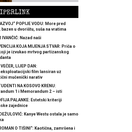
IPERLINK
AZVOJ“ POPIJE VODU: More pred
 bazen u dvorištu, suša na vratima
 IVANČIĆ: Nazad naši
ENCIJA KOJA MIJENJA STVAR: Priča o
koji je izvukao mrtvog partizanskog
danta
 VEČER, LIJEP DAN:
ksploatacijski film lansiran uz
ični mučenički narativ
TUDENTI NA KOSOVO KRENU:
ndum 1 i Memorandum 2 – isti
FIJA PALANKE: Estetski kriteriji
nske zajednice
DEŽULOVIĆ: Kanye Westu ostala je samo
ka
ROMAN O TIŠINI“: Kaotična, zamršena i