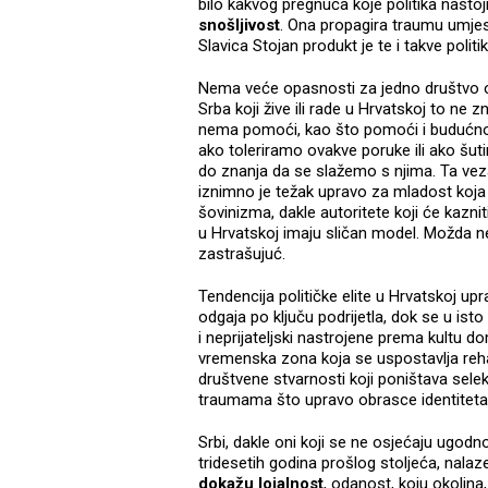
bilo kakvog pregnuća koje politika nastoji
snošljivost
. Ona propagira traumu umjest
Slavica Stojan produkt je te i takve politi
Nema veće opasnosti za jedno društvo od
Srba koji žive ili rade u Hrvatskoj to ne 
nema pomoći, kao što pomoći i budućno
ako toleriramo ovakve poruke ili ako šu
do znanja da se slažemo s njima. Ta veza
iznimno je težak upravo za mladost koja 
šovinizma, dakle autoritete koji će kaznit
u Hrvatskoj imaju sličan model. Možda ne
zastrašujuć.
Tendencija političke elite u Hrvatskoj upr
odgaja po ključu podrijetla, dok se u ist
i neprijateljski nastrojene prema kultu d
vremenska zona koja se uspostavlja reha
društvene stvarnosti koji poništava sel
traumama što upravo obrasce identiteta p
Srbi, dakle oni koji se ne osjećaju ugo
tridesetih godina prošlog stoljeća, nalaz
dokažu lojalnost
, odanost, koju okolina