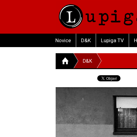
Novice
D&K
Lupiga TV
H
D&K