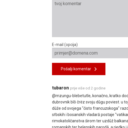
E-mail (opcija)
Pošalji komentar
tubaron
prije više od 2 godine
@mzungu-blebetutle, konačno, kratko dod
dubrovnik bīô črëz svoju důgu poviest. u to
dūže od svojega "čisto francuzskoga" razd
sṙbskih i bosanskih vladarā postaje "vatika
rimokatoličanstva širom ter uzdůž balkan
romanskih ter helenskih narodā, a riedko i il