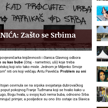
IĆA: Zašto se Srbima
povjesničarka književnosti i članica Glavnog odbora
o su kao bube
(čitaj - nametnici, uši) koje treba
vatskoj koji isto tako misle. Jednom je Miljenko Smoje
m“ niti oni koji veličaju Antu Pavelića.
Problem su oni
Stojan osvrnula se na srpska svojatanja dubrovačkog
g poput pokojnog Franje Tuđmana koji se hvalio kako u
dugo, Bogu hvala, u svojoj kući nema buba, odnosno Srba.
irujuć primjer, a posljedice su ono što ostaje iza Slavica