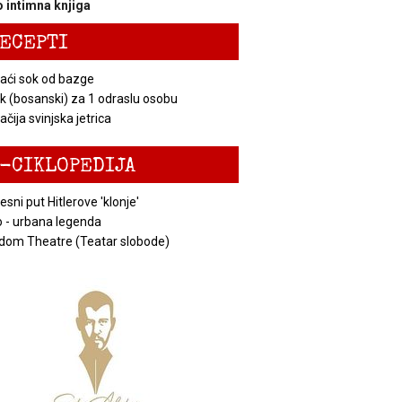
 intimna knjiga
ECEPTI
ći sok od bazge
k (bosanski) za 1 odraslu osobu
čija svinjska jetrica
-CIKLOPEDIJA
esni put Hitlerove 'klonje'
 - urbana legenda
dom Theatre (Teatar slobode)