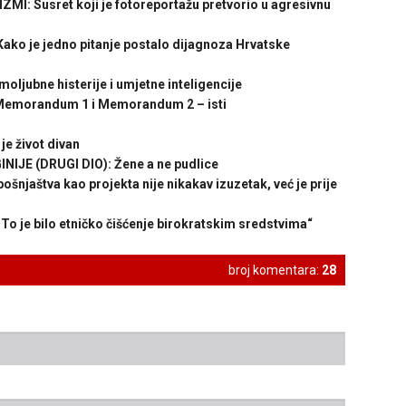
: Susret koji je fotoreportažu pretvorio u agresivnu
ko je jedno pitanje postalo dijagnoza Hrvatske
jubne histerije i umjetne inteligencije
emorandum 1 i Memorandum 2 – isti
 život divan
JE (DRUGI DIO): Žene a ne pudlice
njaštva kao projekta nije nikakav izuzetak, već je prije
je bilo etničko čišćenje birokratskim sredstvima“
broj komentara:
28