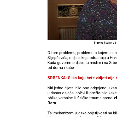
Slavica Stojan u 
O tom problemu, problemu o kojem se ne
Slijepčevića, o djeci koja odrastaju u H
Kada govorim o djeci, tu mislim i na Srbe
od doma i kuće.
SRBENKA: Slika koju ćete vidjeti nije 
Niti jedno dijete, bilo ono odgojeno u k
u danas osjeća, doživi ili proživi bilo ka
oblika verbalne ili fizičke traume samo
z
Rom
...
Taj mehanizam ljudske osjetljivosti na bil