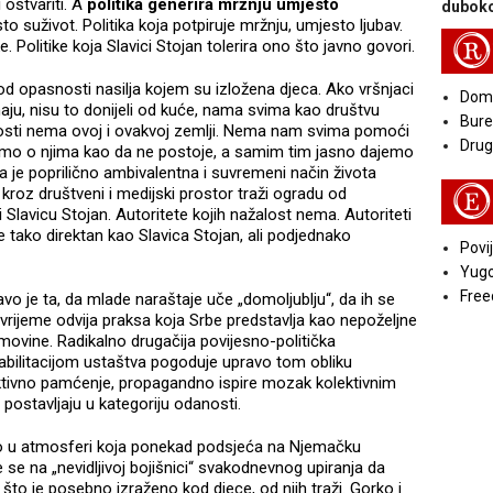
 ostvariti. A
politika generira mržnju umjesto
duboko
o suživot. Politika koja potpiruje mržnju, umjesto ljubav.
R
ke. Politike koja Slavici Stojan tolerira ono što javno govori.
 opasnosti nasilja kojem su izložena djeca. Ako vršnjaci
Doma
znaju, nisu to donijeli od kuće, nama svima kao društvu
Bure
sti nema ovoj i ovakvoj zemlji. Nema nam svima pomoći
Druga
timo o njima kao da ne postoje, a samim tim jasno dajemo
 je poprilično ambivalentna i suvremeni način života
E
kroz društveni i medijski prostor traži ogradu od
i Slavicu Stojan. Autoritete kojih nažalost nema. Autoriteti
 tako direktan kao Slavica Stojan, ali podjednako
Povij
Yugo
Free
avo je ta, da mlade naraštaje uče „domoljublju“, da ih se
o vrijeme odvija praksa koja Srbe predstavlja kao nepoželjne
omovine. Radikalno drugačija povijesno-politička
bilitacijom ustaštva pogoduje upravo tom obliku
ektivno pamćenje, propagandno ispire mozak kolektivnim
ostavljaju u kategoriju odanosti.
dno u atmosferi koja ponekad podsjeća na Njemačku
e se na „nevidljivoj bojišnici“ svakodnevnog upiranja da
, što je posebno izraženo kod djece, od njih traži. Gorko i