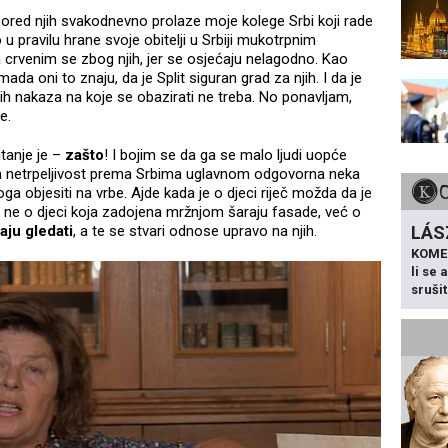
pored njih svakodnevno prolaze moje kolege Srbi koji rade
 u pravilu hrane svoje obitelji u Srbiji mukotrpnim
crvenim se zbog njih, jer se osjećaju nelagodno. Kao
 mada oni to znaju, da je Split siguran grad za njih. I da je
h nakaza na koje se obazirati ne treba. No ponavljam,
e.
itanje je –
zašto
! I bojim se da ga se malo ljudi uopće
za netrpeljivost prema Srbima uglavnom odgovorna neka
a objesiti na vrbe. Ajde kada je o djeci riječ možda da je
li ne o djeci koja zadojena mržnjom šaraju fasade, već o
LÁS
aju gledati
, a te se stvari odnose upravo na njih.
KOME
li se
sruši