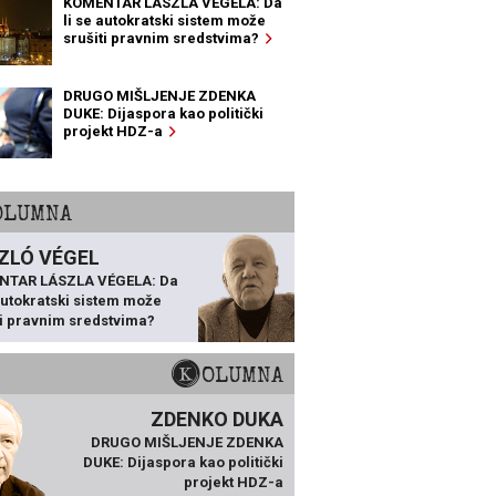
KOMENTAR LÁSZLA VÉGELA: Da
li se autokratski sistem može
srušiti pravnim sredstvima?
DRUGO MIŠLJENJE ZDENKA
DUKE: Dijaspora kao politički
projekt HDZ-a
KOLUMNA
ZLÓ VÉGEL
NTAR LÁSZLA VÉGELA: Da
 autokratski sistem može
ti pravnim sredstvima?
KOLUMNA
ZDENKO DUKA
DRUGO MIŠLJENJE ZDENKA
DUKE: Dijaspora kao politički
projekt HDZ-a