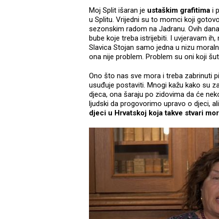
Moj Split išaran je
ustaškim grafitima
i 
u Splitu. Vrijedni su to momci koji gotovo
sezonskim radom na Jadranu. Ovih dana 
bube koje treba istrijebiti. I uvjeravam ih,
Slavica Stojan samo jedna u nizu moralni
ona nije problem. Problem su oni koji šut
Ono što nas sve mora i treba zabrinuti p
usuđuje postaviti. Mnogi kažu kako su 
djeca, ona šaraju po zidovima da će nekog
ljudski da progovorimo upravo o djeci, a
djeci u Hrvatskoj koja takve stvari mor