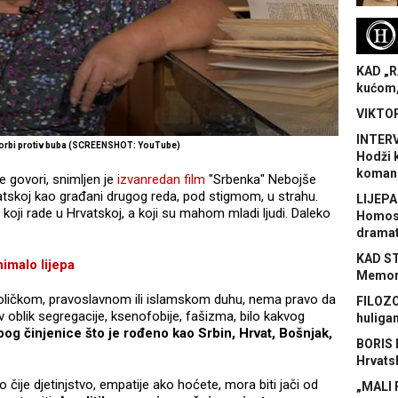
H
KAD „R
kućom,
VIKTOR
INTERV
borbi protiv buba (SCREENSHOT: YouTube)
Hodži 
koman
 govori, snimljen je
izvanredan film
"Srbenka" Nebojše
rvatskoj kao građani drugog reda, pod stigmom, u strahu.
LIJEPA
 koji rade u Hrvatskoj, a koji su mahom mladi ljudi. Daleko
Homose
dramat
KAD S
nimalo lijepa
Memora
atoličkom, pravoslavnom ili islamskom duhu, nema pravo da
FILOZO
kav oblik segregacije, ksenofobije, fašizma, bilo kakvog
huliga
bog činjenice što je rođeno kao Srbin, Hrvat, Bošnjak,
BORIS 
Hrvats
o čije djetinjstvo, empatije ako hoćete, mora biti jači od
„MALI 