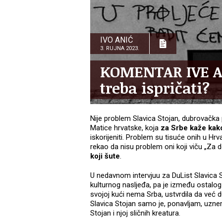
IVO ANIĆ
3. RUJNA 2023.
KOMENTAR IVE AN
treba ispričati?
Nije problem Slavica Stojan, dubrovačka 
Matice hrvatske, koja
za Srbe kaže kak
iskorijeniti. Problem su tisuće onih u Hr
rekao da nisu problem oni koji viču „Za do
koji šute
.
U nedavnom intervjuu za DuList Slavica 
kulturnog nasljeđa, pa je između ostalo
svojoj kući nema Srba, ustvrdila da već 
Slavica Stojan samo je, ponavljam, uznem
Stojan i njoj sličnih kreatura.