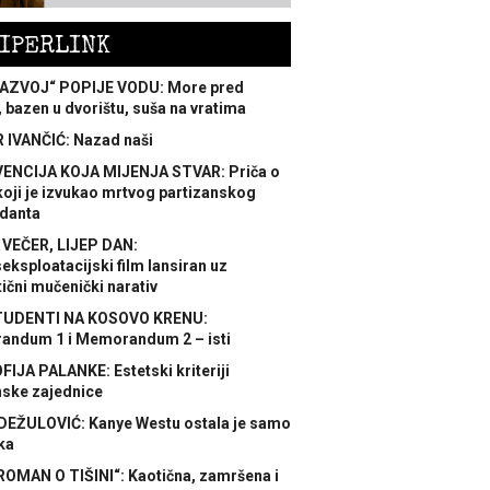
IPERLINK
AZVOJ“ POPIJE VODU: More pred
 bazen u dvorištu, suša na vratima
 IVANČIĆ: Nazad naši
ENCIJA KOJA MIJENJA STVAR: Priča o
koji je izvukao mrtvog partizanskog
danta
 VEČER, LIJEP DAN:
ksploatacijski film lansiran uz
ični mučenički narativ
TUDENTI NA KOSOVO KRENU:
ndum 1 i Memorandum 2 – isti
FIJA PALANKE: Estetski kriteriji
nske zajednice
DEŽULOVIĆ: Kanye Westu ostala je samo
ka
ROMAN O TIŠINI“: Kaotična, zamršena i