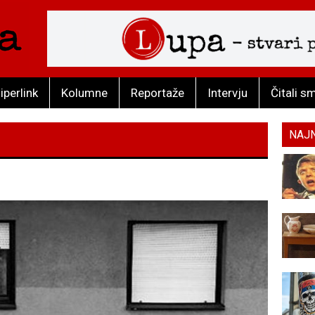
iperlink
Kolumne
Reportaže
Intervju
Čitali s
NAJ