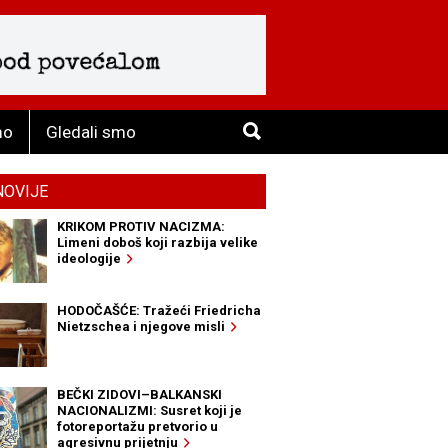
mo
Gledali smo
NOVIJE
KRIKOM PROTIV NACIZMA:
Limeni doboš koji razbija velike
ideologije
HODOČAŠĆE: Tražeći Friedricha
Nietzschea i njegove misli
BEČKI ZIDOVI–BALKANSKI
NACIONALIZMI: Susret koji je
fotoreportažu pretvorio u
agresivnu prijetnju