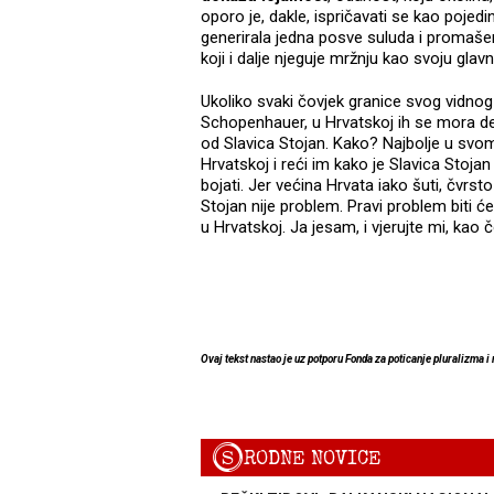
oporo je, dakle, ispričavati se kao poje
generirala jedna posve suluda i promaše
koji i dalje njeguje mržnju kao svoju glav
Ukoliko svaki čovjek granice svog vidnog 
Schopenhauer, u Hrvatskoj ih se mora def
od Slavica Stojan. Kako? Najbolje u svom o
Hrvatskoj i reći im kako je Slavica Stoja
bojati. Jer većina Hrvata iako šuti, čvrst
Stojan nije problem. Pravi problem biti ć
u Hrvatskoj. Ja jesam, i vjerujte mi, kao 
Ovaj tekst nastao je uz potporu Fonda za poticanje pluralizma i
S
RODNE NOVICE