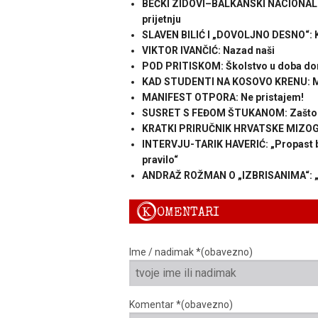
BEČKI ZIDOVI–BALKANSKI NACIONALIZMI
prijetnju
SLAVEN BILIĆ I „DOVOLJNO DESNO“: Ka
VIKTOR IVANČIĆ: Nazad naši
POD PRITISKOM: Školstvo u doba domol
KAD STUDENTI NA KOSOVO KRENU: M
MANIFEST OTPORA: Ne pristajem!
SUSRET S FEĐOM ŠTUKANOM: Zašto je
KRATKI PRIRUČNIK HRVATSKE MIZOGINI
INTERVJU-TARIK HAVERIĆ: „Propast boš
pravilo“
ANDRAŽ ROŽMAN O „IZBRISANIMA“: „To 
K
OMENTARI
Ime / nadimak *(obavezno)
Komentar *(obavezno)