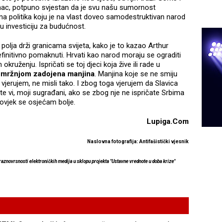
dinac, potpuno svjestan da je svu našu sumornost
na politika koju je na vlast doveo samodestruktivan narod
nu investiciju za budućnost.
polja drži granicama svijeta, kako je to kazao Arthur
initivno pomaknuti. Hrvati kao narod moraju se ograditi
kruženju. Ispričati se toj djeci koja žive ili rade u
n
mržnjom zadojena manjina
. Manjina koje se ne smiju
o vjerujem, ne misli tako. I zbog toga vjerujem da Slavica
ete vi, moji sugrađani, ako se zbog nje ne ispričate Srbima
čovjek se osjećam bolje.
Lupiga.Com
Naslovna fotografija: Antifašistički vjesnik
 raznovrsnosti elektroničkih medija u sklopu projekta "Ustavne vrednote u doba krize"