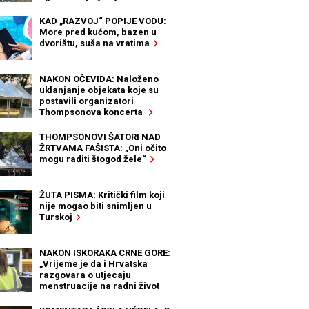
KAD „RAZVOJ“ POPIJE VODU:
More pred kućom, bazen u
dvorištu, suša na vratima
NAKON OČEVIDA: Naloženo
uklanjanje objekata koje su
postavili organizatori
Thompsonova koncerta
THOMPSONOVI ŠATORI NAD
ŽRTVAMA FAŠISTA: „Oni očito
mogu raditi štogod žele“
ŽUTA PISMA: Kritički film koji
nije mogao biti snimljen u
Turskoj
NAKON ISKORAKA CRNE GORE:
„Vrijeme je da i Hrvatska
razgovara o utjecaju
menstruacije na radni život
žena“