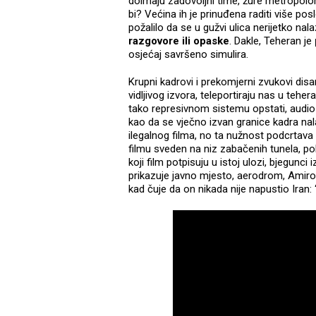
doimaju zadovoljni time, žure metropolo
bi? Većina ih je prinuđena raditi više po
požalilo da se u gužvi ulica nerijetko nala
razgovore ili opaske
. Dakle, Teheran je
osjećaj savršeno simulira.
Krupni kadrovi i prekomjerni zvukovi disan
vidljivog izvora, teleportiraju nas u teher
tako represivnom sistemu opstati, audi
kao da se vječno izvan granice kadra nala
ilegalnog filma, no ta nužnost podcrtava
filmu sveden na niz zabačenih tunela, polja
koji film potpisuju u istoj ulozi, bjegunci
prikazuje javno mjesto, aerodrom, Amirov
kad čuje da on nikada nije napustio Iran: