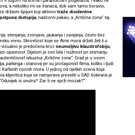
m s tugom na licima i paranoičnim pogledima. I kako ne
slova, a nekoliko mi se Iranaca, dok sam tamo boravio,
ze državni špijuni koji aktivno
traže disidentne
potpuna distopija
, nadzorni pakao, a „Kritična zona“ taj
ja, stenjanja, zvonjave, jaukanja i zavijanja, često bez
ansku vrevu. Skrovitost koje se Amir mora držati želi li u
o-vizualno je predočena kroz
neumoljivu klaustrofobiju
,
zi opasnost. Dijelom je ovo bila i nužnost pri snimanju
 autentičnost iskustva „Kritične zone“. Grad je u ovom
, parkinga i stanova jer su protagonist filma, koliko i ljudi
 iz Kafkinih noćnih mora. U jednoj od rijetkih scena koja
a klijentica koja se namjerava preseliti u SAD šokirana je
 “Oduvijek si unutra? Zar ti ne sprži mozak?”