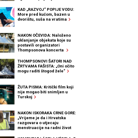
KAD „RAZVOJ“ POPIJE VODU:
More pred kućom, bazen u
dvorištu, suša na vratima
NAKON OČEVIDA: Naloženo
uklanjanje objekata koje su
postavili organizatori
Thompsonova koncerta
THOMPSONOVI ŠATORI NAD
ŽRTVAMA FAŠISTA: „Oni očito
mogu raditi štogod žele“
ŽUTA PISMA: Kritički film koji
nije mogao biti snimljen u
Turskoj
NAKON ISKORAKA CRNE GORE:
„Vrijeme je da i Hrvatska
razgovara o utjecaju
menstruacije na radni život
žena“