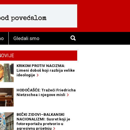
mo
Gledali smo
NOVIJE
KRIKOM PROTIV NACIZMA:
Limeni doboš koji razbija velike
ideologije
HODOČAŠĆE: Tražeći Friedricha
Nietzschea i njegove misli
BEČKI ZIDOVI–BALKANSKI
NACIONALIZMI: Susret koji je
fotoreportažu pretvorio u
agresivnu prijetnju