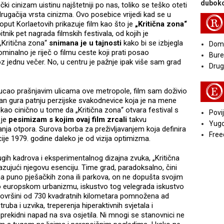
duboko
čki cinizam uistinu najštetniji po nas, toliko se teško oteti
rugačija vrsta cinizma. Ovo posebice vrijedi kad se u
R
put Korlaetovih prikazuje film kao što je
„Kritična zona“
nik pet nagrada filmskih festivala, od kojih je
 „Kritična zona“
snimana je u tajnosti
kako bi se izbjegla
Doma
ominalno je riječ o filmu ceste koji prati posao
Bure
z jednu večer. No, u centru je pažnje ipak više sam grad
Druga
E
ucao prašnjavim ulicama ove metropole, film sam doživio
plan gura patnju perzijske svakodnevice koja je na mene
 kao cinično u tome da „Kritična zona“ otvara festival s
Povij
 je
pesimizam s kojim ovaj film zrcali
takvu
Yugo
ja otpora. Surova borba za preživljavanjem koja definira
Free
je 1979. godine daleko je od vizija optimizma.
ugih kadrova i eksperimentalnog dizajna zvuka, „Kritična
azujući njegovu esenciju. Time grad, paradoksalno, čini
ema puno pješačkih zona ili parkova, on ne dopušta svojim
 europskom urbanizmu, iskustvo tog velegrada iskustvo
a površini od 730 kvadratnih kilometara pomnožena ad
uba i uzvika, treperenja hiperaktivnih svjetala i
prekidni napad na sva osjetila. Ni mnogi se stanovnici ne