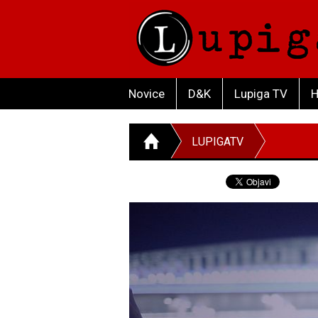
Novice
D&K
Lupiga TV
H
LUPIGATV