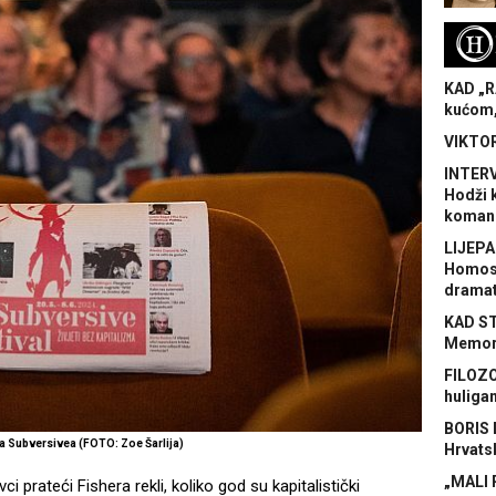
H
KAD „R
kućom,
VIKTOR
INTERV
Hodži 
koman
LIJEPA
Homose
dramat
KAD S
Memora
FILOZO
huliga
BORIS 
a Subversivea (FOTO: Zoe Šarlija)
Hrvats
„MALI 
i prateći Fishera rekli, koliko god su kapitalistički