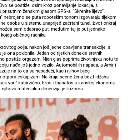
vo se postiže, osim kroz ponavljanje lokacija, s
o prisutnim ženskim glasom GPS-a. “Skrenite lijevo”,
ciju” nebrojeno se puta robotskim tonom izgovaraju tijekom
ečne osobe u sistemu unaprijed zacrtani tunel, život onkraj
e možda sam odabrao put, međutim taj je put jednako
o kojeg običnog radnika.
rovitog polja, nakon još jedne obavljene transakcije, s
mu je ona poklonila. Jedan od rijetkih donekle sretnih
no postiže orgazam. Njen glas poprima životinjsku notu te
 polju nađe još jedno vozilo. Automobil ih napada, a Amir i
zuje na to da su napadači, kao i njihov bijeg,
sta otpora eskapizam. Na kraju scene žena bez hidžaba
“fuck you” katarzično. Eros i thanatos u iranskoj ekonomiji
, njihova materijalna dimenzija je iluzorna.