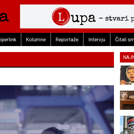
iperlink
Kolumne
Reportaže
Intervju
Čitali s
NAJ