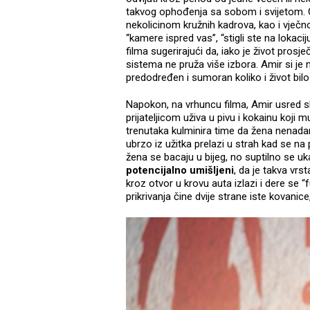
takvog ophođenja sa sobom i svijetom. O
nekolicinom kružnih kadrova, kao i vječn
“kamere ispred vas”, “stigli ste na loka
filma sugerirajući da, iako je život prosj
sistema ne pruža više izbora. Amir si j
predodređen i sumoran koliko i život bil
Napokon, na vrhuncu filma, Amir usred sk
prijateljicom uživa u pivu i kokainu koji 
trenutaka kulminira time da žena nenada
ubrzo iz užitka prelazi u strah kad se na
žena se bacaju u bijeg, no suptilno se uka
potencijalno umišljeni
, da je takva vr
kroz otvor u krovu auta izlazi i dere se 
prikrivanja čine dvije strane iste kovanice