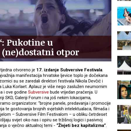
: Pukotine u
(ne)dostatni otpor
tjedna otvoreno je
17. izdanje Subversive Festivala
.
jvažnija manifestacija hrvatske ljevice toplo je dočekana
rnici su se zaredali direktori festivala Nikola Devčić i
a Luka Korlaet. Aplauz je više nego zaslužen neumornim
da i ove godine
Subversive
bude vrijedan praćenja. U
eriji SKD, Galeriji Forum i na još nekim lokacijama,
citiramo organizatore: “brojne panele, predavanja i promocije
nja te gostovanja brojnih svjetskih intelektualaca, filmaša i
dijelom – Subversive Film Festivalom – u obliku četrdeset
šljaju svijet oko nas i opiru se tržišnoj logici i pasivnoj
anja o vječno aktualnoj temi -
“Živjeti bez kapitalizma”
.