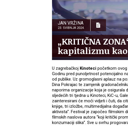
JAN VRŽINA
23. SVIBNJA 2024.
„KRITIČNA ZONA“
kapitalizmu kao 
U zagrebačkoj
Kinoteci
početkom ovog 
Godinu pred punoljetnost potencijalno na
od publike. Uz gromoglasni aplauz na pozo
Dina Pokrajac te zamjenik gradonačelnik
naporima organizacije koja je osigurala 
sljedećih tri tjedna u Kinoteci, KiC-u, Gal
zainteresirani će moći vidjeti i čuti, da 
knjige, tri izložbe, multimedijalna događa
aktivista”. Festival je započeo filmskim 
filmskih naslova autora “koji kritički promi
konzumaciji slika”. Sve u svrhu progovar