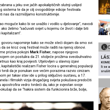
zabrana u jeku sve jačih apokaliptičnih slutnji uslijed
sistema te da je cilj ovogodišnje edicije festivala
ti nas da razmišljamo konstruktivnije.
ao moguće kako bi se uvažilo i vodilo u djelovanje”, navodi
 ako želimo “sačuvati svijet u kojemu će život i dalje biti
i kapitalizam”.
 govoru napominje kako se može steći dojam da smo svi
 a da se kroz ovaj festival može raditi na njenoj obnovi.
eme priziva pokojni
Mark Fisher
, napose njegovo
LÁS
 u kojem on postulira da 21. stoljeće prožima sveobuhvatno
o kao kraj povijesti. Utjelovljen u slavnoj izjavi
KOME
apitalistički realizam Fisher locira u generalnoj populaciji
li se
koji tvrdi da je ponukan sve većim porazima razvio cinizam.
sruši
m jer takav stav ide u prilog isključivo sustavu, a 17.
la i filmskih vizija drugačijeg svijeta pokušava predočiti
apostrofira vedro tvrdeći da, iako je svjestan svoje
pokušaji da se “hakira sistem da funkcionira brže, bolje,