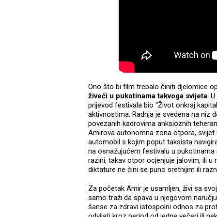
Ono što bi film trebalo činiti djelomice 
živeći u pukotinama takvoga svijeta
. 
prijevod festivala bio “Život onkraj kapi
aktivnostima. Radnja je svedena na niz
povezanih kadrovima anksioznih teheransk
Amirova autonomna zona otpora, svijet u
automobil s kojim poput taksista navigi
na osnažujućem festivalu u pukotinama izo
razini, takav otpor ocjenjuje jalovim, ili 
diktature ne čini se puno sretnijim ili ra
Za početak Amir je usamljen, živi sa sv
samo traži da spava u njegovom naručju. 
šanse za zdravi istospolni odnos za pro
odvijati kroz period od jedne večeri ili n