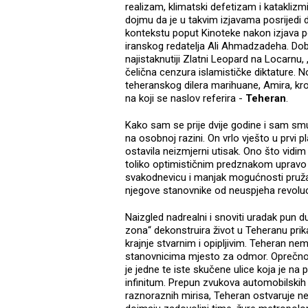
realizam, klimatski defetizam i kataklizmi
dojmu da je u takvim izjavama posrijedi d
kontekstu poput Kinoteke nakon izjava po
iranskog redatelja Ali Ahmadzadeha. Dobit
najistaknutiji Zlatni Leopard na Locarnu,
čelična cenzura islamističke diktature. N
teheranskog dilera marihuane, Amira, kro
na koji se naslov referira -
Teheran
.
Kako sam se prije dvije godine i sam sm
na osobnoj razini. On vrlo vješto u prvi 
ostavila neizmjerni utisak. Ono što vidim
toliko optimističnim predznakom upravo
svakodnevicu i manjak mogućnosti pružan
njegove stanovnike od neuspjeha revoluci
Naizgled nadrealni i snoviti uradak pun d
zona“ dekonstruira život u Teheranu prik
krajnje stvarnim i opipljivim. Teheran n
stanovnicima mjesto za odmor. Oprečno
je jedne te iste skučene ulice koja je n
infinitum. Prepun zvukova automobilskih tr
raznoraznih mirisa, Teheran ostvaruje ne