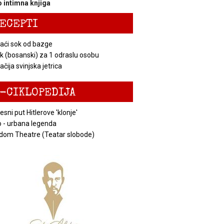
 intimna knjiga
ECEPTI
ći sok od bazge
k (bosanski) za 1 odraslu osobu
čija svinjska jetrica
-CIKLOPEDIJA
esni put Hitlerove 'klonje'
 - urbana legenda
dom Theatre (Teatar slobode)