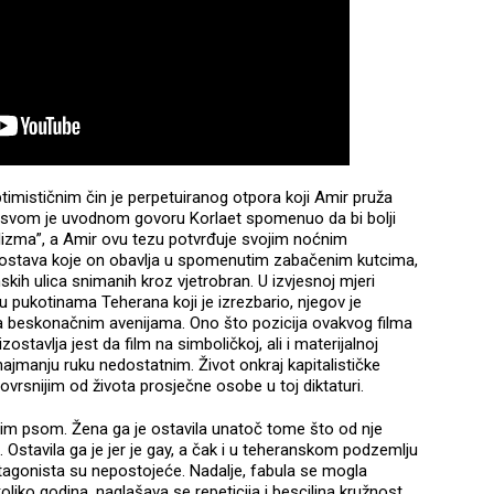
optimističnim čin je perpetuiranog otpora koji Amir pruža
U svom je uvodnom govoru Korlaet spomenuo da bi bolji
talizma”, a Amir ovu tezu potvrđuje svojim noćnim
 dostava koje on obavlja u spomenutim zabačenim kutcima,
ih ulica snimanih kroz vjetrobran. U izvjesnoj mjeri
 pukotinama Teherana koji je izrezbario, njegov je
ra beskonačnim avenijama. Ono što pozicija ovakvog filma
stavlja jest da film na simboličkoj, ali i materijalnoj
u najmanju ruku nedostatnim. Život onkraj kapitalističke
znovrsnijim od života prosječne osobe u toj diktaturi.
ojim psom. Žena ga je ostavila unatoč tome što od nje
Ostavila ga je jer je gay, a čak i u teheranskom podzemlju
tagonista su nepostojeće. Nadalje, fabula se mogla
ekoliko godina, naglašava se repeticija i besciljna kružnost