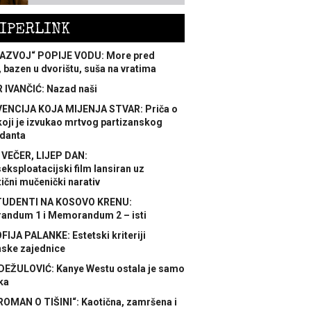
IPERLINK
AZVOJ“ POPIJE VODU: More pred
 bazen u dvorištu, suša na vratima
 IVANČIĆ: Nazad naši
ENCIJA KOJA MIJENJA STVAR: Priča o
koji je izvukao mrtvog partizanskog
danta
 VEČER, LIJEP DAN:
ksploatacijski film lansiran uz
ični mučenički narativ
TUDENTI NA KOSOVO KRENU:
ndum 1 i Memorandum 2 – isti
FIJA PALANKE: Estetski kriteriji
nske zajednice
DEŽULOVIĆ: Kanye Westu ostala je samo
ka
ROMAN O TIŠINI“: Kaotična, zamršena i