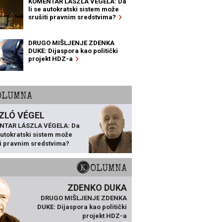
KOMENTAR LÁSZLA VÉGELA: Da
li se autokratski sistem može
srušiti pravnim sredstvima?
DRUGO MIŠLJENJE ZDENKA
DUKE: Dijaspora kao politički
projekt HDZ-a
KOLUMNA
ZLÓ VÉGEL
NTAR LÁSZLA VÉGELA: Da
 autokratski sistem može
ti pravnim sredstvima?
KOLUMNA
ZDENKO DUKA
DRUGO MIŠLJENJE ZDENKA
DUKE: Dijaspora kao politički
projekt HDZ-a