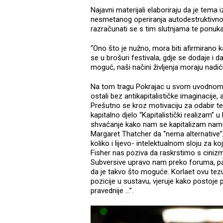
Najavni materijali elaboriraju da je tema i
nesmetanog operiranja autodestruktivnog 
razračunati se s tim slutnjama te ponuka
“Ono što je nužno, mora biti afirmirano k
se u brošuri festivala, gdje se dodaje i da
moguć, naši načini življenja moraju nadić
Na tom tragu Pokrajac u svom uvodnom
ostali bez antikapitalističke imaginacije,
Prešutno se kroz motivaciju za odabir t
kapitalno djelo “Kapitalistički realizam”
shvaćanje kako nam se kapitalizam nametnu
Margaret Thatcher da “nema alternative”, k
koliko i lijevo- intelektualnom sloju za 
Fisher nas poziva da raskrstimo s cinizmo
Subversive upravo nam preko foruma, pane
da je takvo što moguće. Korlaet ovu tezu 
pozicije u sustavu, vjeruje kako postoje 
pravednije ...”.