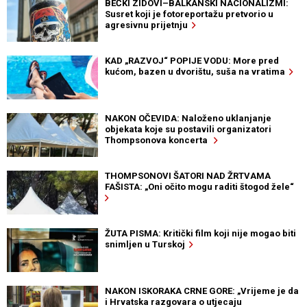
BEČKI ZIDOVI–BALKANSKI NACIONALIZMI:
Susret koji je fotoreportažu pretvorio u
agresivnu prijetnju
KAD „RAZVOJ“ POPIJE VODU: More pred
kućom, bazen u dvorištu, suša na vratima
NAKON OČEVIDA: Naloženo uklanjanje
objekata koje su postavili organizatori
Thompsonova koncerta
THOMPSONOVI ŠATORI NAD ŽRTVAMA
FAŠISTA: „Oni očito mogu raditi štogod žele“
ŽUTA PISMA: Kritički film koji nije mogao biti
snimljen u Turskoj
NAKON ISKORAKA CRNE GORE: „Vrijeme je da
i Hrvatska razgovara o utjecaju