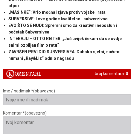
otpor
„MAŠINKE“: Vrlo moćna izjava protiv vojske i rata
SUBVERSIVE: I ove godine kvalitetno i subverzivno
EVO ŠTO SE NUDI: Spremni smo za kreativni neposluh i
početak Subversivea
INTERVJU – OTTO REITER: „Još uvijek čekam da se ovdje
snimi ozbiljan film o ratu“
ZAVRŠEN PRVI DIO SUBVERSIVEA: Duboko sjetni, sućutni i
humani „Ray&Liz“ odnio nagradu
K
OMENTARI
broj komentara:
0
Ime / nadimak *(obavezno)
Komentar *(obavezno)