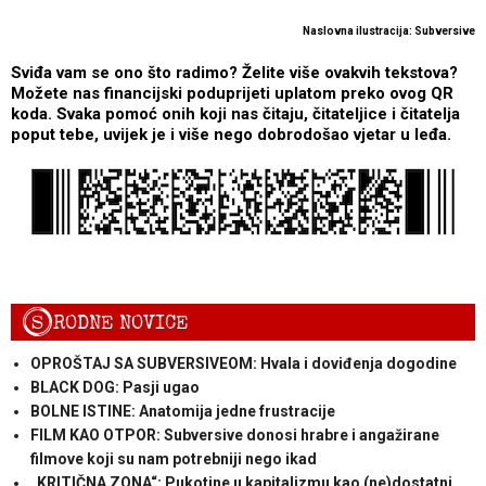
Naslovna ilustracija: Subversive
Sviđa vam se ono što radimo? Želite više ovakvih tekstova?
Možete nas financijski poduprijeti uplatom preko ovog QR
koda. Svaka pomoć onih koji nas čitaju, čitateljice i čitatelja
poput tebe, uvijek je i više nego dobrodošao vjetar u leđa.
S
RODNE NOVICE
OPROŠTAJ SA SUBVERSIVEOM: Hvala i doviđenja dogodine
BLACK DOG: Pasji ugao
BOLNE ISTINE: Anatomija jedne frustracije
FILM KAO OTPOR: Subversive donosi hrabre i angažirane
filmove koji su nam potrebniji nego ikad
„KRITIČNA ZONA“: Pukotine u kapitalizmu kao (ne)dostatni