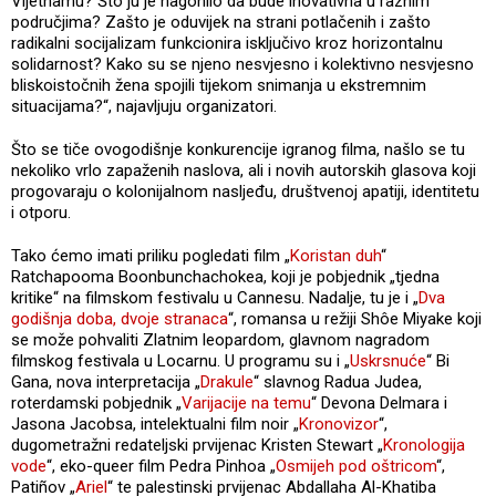
Vijetnamu? Što ju je nagonilo da bude inovativna u raznim
područjima? Zašto je oduvijek na strani potlačenih i zašto
radikalni socijalizam funkcionira isključivo kroz horizontalnu
solidarnost? Kako su se njeno nesvjesno i kolektivno nesvjesno
bliskoistočnih žena spojili tijekom snimanja u ekstremnim
situacijama?“, najavljuju organizatori.
Što se tiče ovogodišnje konkurencije igranog filma, našlo se tu
nekoliko vrlo zapaženih naslova, ali i novih autorskih glasova koji
progovaraju o kolonijalnom nasljeđu, društvenoj apatiji, identitetu
i otporu.
Tako ćemo imati priliku pogledati film „
Koristan duh
“
Ratchapooma Boonbunchachokea, koji je pobjednik „tjedna
kritike“ na filmskom festivalu u Cannesu. Nadalje, tu je i „
Dva
godišnja doba, dvoje stranaca
“, romansa u režiji Shôe Miyake koji
se može pohvaliti Zlatnim leopardom, glavnom nagradom
filmskog festivala u Locarnu. U programu su i „
Uskrsnuće
“ Bi
Gana, nova interpretacija „
Drakule
“ slavnog Radua Judea,
roterdamski pobjednik „
Varijacije na temu
“ Devona Delmara i
Jasona Jacobsa, intelektualni film noir „
Kronovizor
“,
dugometražni redateljski prvijenac Kristen Stewart „
Kronologija
vode
“, eko-queer film Pedra Pinhoa „
Osmijeh pod oštricom
“,
Patiñov „
Ariel
“ te palestinski prvijenac Abdallaha Al-Khatiba