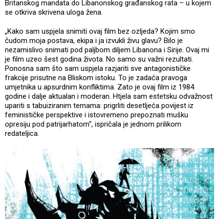
Britanskog mandata do Libanonskog građanskog rata – u kojem
se otkriva skrivena uloga žena.
„Kako sam uspjela snimiti ovaj film bez ozljeda? Kojim smo
čudom moja postava, ekipa i ja izvukli živu glavu? Bilo je
nezamislivo snimati pod paljbom diljem Libanona i Sirije. Ovaj mi
je film uzeo šest godina života. No samo su važni rezultati.
Ponosna sam što sam uspjela razjariti sve antagonističke
frakcije prisutne na Bliskom istoku. To je zadaća pravoga
umjetnika u apsurdnim konfliktima. Zato je ovaj film iz 1984.
godine i dalje aktualan i moderan. Htjela sam estetsku odvažnost
upariti s tabuiziranim temama: prigrliti desetljeća povijest iz
feminističke perspektive i istovremeno prepoznati mušku
opresiju pod patrijarhatom“, ispričala je jednom prilikom
redateljica.