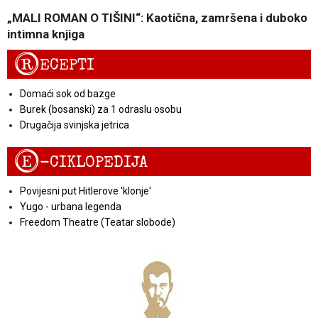
„MALI ROMAN O TIŠINI“: Kaotična, zamršena i duboko
intimna knjiga
R
ECEPTI
Domaći sok od bazge
Burek (bosanski) za 1 odraslu osobu
Drugačija svinjska jetrica
E
-CIKLOPEDIJA
Povijesni put Hitlerove 'klonje'
Yugo - urbana legenda
Freedom Theatre (Teatar slobode)