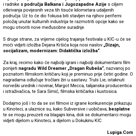
i radnike
s područja Balkana i Jugozapadne Azije
s ciljem
otkrivanja povijesnih veza tih tisuće kilometara udaljenih
područja. Uz to će dio fokusa biti stavljen na njihov periferni
položaj unutar kulturnih industrija te razmotriti opcije kako se
mogu otvoriti nove međusobne suradnje.
S druge strane, za vrijeme cijelog trajanja festivala u KIC-u će se
moći vidjeti izložba Dejana Kršića koja nosi naslov
„Dizajn,
socijalizam, modernizam: Didaktička izložba“
.
Za kraj, recimo kako će najbolji igrani i najbolji dokumentarni film
ponijeti
nagradu Wild Dreamer „Dragan Rubeša“
, nazvanoj po
poznatom filmskom kritičaru koji je preminuo prije četiri godine. O
nagradama odlučuje tročlani žiri u sastavu: Truls Lie, istaknuti
norveški urednik i novinar, Margot Mecca, talijanska producentica
i istraživačica, te Sara Simić, filmska kritičarka i kustosica.
Dodajmo još i to da se svi filmovi iz igrane konkurencije prikazuju
u Kinoteci, a ulaznice su, kako Subversive i uobičava,
besplatne
te se mogu preuzeti na blagajni kina, dok se dokumentarci mogu
vidjeti dijelom u Kinoteci, a dijelom u Dokukinu KIC.
Lupiga.Com