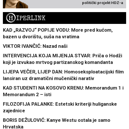
politički projekt HDZ-a
H
IPERLINK
KAD „RAZVOJ“ POPIJE VODU: More pred kućom,
bazen u dvorištu, suša na vratima
VIKTOR IVANČIĆ: Nazad naši
INTERVENCIJA KOJA MIJENJA STVAR: Priča o Hodži
koji je izvukao mrtvog partizanskog komandanta
LIJEPA VEČER, LIJEP DAN: Homoseksploatacijski film
lansiran uz dramatični mučenički narativ
KAD STUDENTI NA KOSOVO KRENU: Memorandum 1 i
Memorandum 2 – isti
FILOZOFIJA PALANKE: Estetski kriteriji huliganske
zajednice
BORIS DEŽULOVIĆ: Kanye Westu ostala je samo
Hrvatska