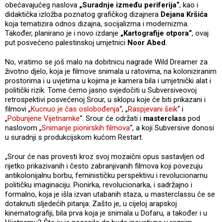
obećavajućeg naslova
„Suradnje između periferija“
, kao i
didaktička izložba poznatog grafičkog dizajnera
Dejana Kršića
koja tematizira odnos dizajna, socijalizma i modernizma.
Također, planirano je i novo izdanje
„Kartografije otpora“
, ovaj
put posvećeno palestinskoj umjetnici
Noor Abed
.
No, vratimo se još malo na dobitnicu nagrade Wild Dreamer za
životno djelo, koja je filmove snimala u ratovima, na koloniziranim
prostorima i u uvjetima u kojima je kamera bila i umjetnički alat i
politički rizik. Tome ćemo jasno svjedočiti u Subversiveovoj
retrospektivi posvećenoj Srour, u sklopu koje će biti prikazani i
filmovi „
Kucnuo je čas oslobođenja
“, „
Raspjevani šeik
“ i
„
Pobunjene Vijetnamke
“. Srour će održati i
masterclass
pod
naslovom „
Snimanje pionirskih filmova
“, a koji Subversive donosi
u suradnji s produkcijskom kućom Restart.
„Srour će nas provesti kroz svoj mozaični opus sastavljen od
rijetko prikazivanih i često zabranjivanih filmova koji povezuju
antikolonijalnu borbu, feminističku perspektivu i revolucionarnu
političku imaginaciju. Pionirka, revolucionarka, i sadržajno i
formalno, koja je išla izvan utabanih staza, u masterclassu će se
dotaknuti sljedećih pitanja: Zašto je, u cijeloj arapskoj
kinematografiji, bila prva koja je snimala u Dofaru, a također i u