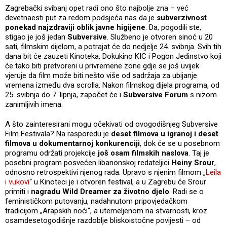
Zagrebački svibanj opet radi ono što najbolje zna – već
devetnaesti put za redom podsjeća nas da je
subverzivnost
ponekad najzdraviji oblik javne higijene
. Da, pogodili ste,
stigao je još jedan
Subversive
. Službeno je otvoren sinoć u 20
sati, filmskim dijelom, a potrajat će do nedjelje 24. svibnja. Svih tih
dana bit će zauzeti Kinoteka, Dokukino KIC i Pogon Jedinstvo koji
će tako biti pretvoreni u privremene zone gdje se još uvijek
vjeruje da film može biti nešto više od sadržaja za ubijanje
vremena između dva scrolla. Nakon filmskog dijela programa, od
25. svibnja do 7. lipnja, započet će i
Subversive Forum
s nizom
zanimljivih imena.
A što zainteresirani mogu očekivati od ovogodišnjeg Subversive
Film Festivala? Na rasporedu je
deset filmova u igranoj i deset
filmova u dokumentarnoj konkurenciji
, dok će se u posebnom
programu održati projekcije
još osam filmskih naslova
. Taj je
posebni program posvećen libanonskoj redateljici
Heiny Srour
,
odnosno retrospektivi njenog rada. Upravo s njenim filmom „
Leila
i vukovi
“ u Kinoteci je i otvoren festival, a u Zagrebu će Srour
primiti i
nagradu Wild Dreamer za životno djelo
. Radi se o
feminističkom putovanju, nadahnutom pripovjedačkom
tradicijom „Arapskih noći“, a utemeljenom na stvarnosti, kroz
osamdesetogodišnje razdoblje bliskoistočne povijesti – od