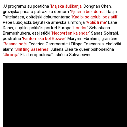
„U programu su poetična '
Majska šuškanja
' Dongnan Chen,
gruzijska priča o potrazi za domom '
Pjesma bez doma
' Ratija
Tsiteladzea, obiteljski dokumentarac '
Kad bi se golubi pozlatili
'
Pepe Lubojacki, bejrutska arhivska simfonija '
Voliš li me
' Lane
Daher, suptilni politički portret Europe '
London
' Sebastiana
Brameshubera, esejistički '
Nedovršen kalendar
' Sanaz Sohrabi,
postratna '
Fantomska bol Rožave
' Maryam Ebrahimi, granične
'
Besane noći
' Federica Cammarate i Filippa Foscarinija, ekološki
alarm '
Shifting Baselines
' Juliena Eliea te queer psihodelična
'
Ukronija
' Fila Leropoulosa“, ističu u Subversiveu.