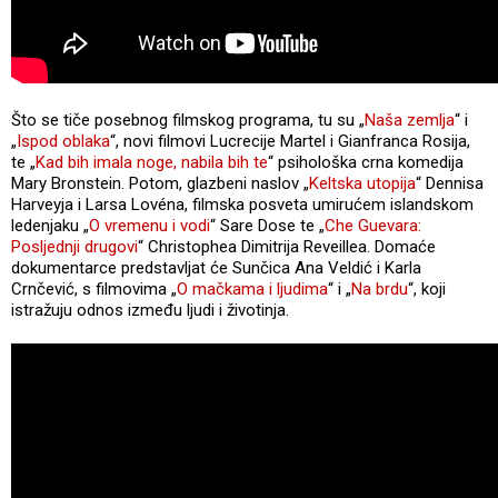
Što se tiče posebnog filmskog programa, tu su „
Naša zemlja
“ i
„
Ispod oblaka
“, novi filmovi Lucrecije Martel i Gianfranca Rosija,
te „
Kad bih imala noge, nabila bih te
“ psihološka crna komedija
Mary Bronstein. Potom, glazbeni naslov „
Keltska utopija
“ Dennisa
Harveyja i Larsa Lovéna, filmska posveta umirućem islandskom
ledenjaku „
O vremenu i vodi
“ Sare Dose te „
Che Guevara:
Posljednji drugovi
“ Christophea Dimitrija Reveillea. Domaće
dokumentarce predstavljat će Sunčica Ana Veldić i Karla
Crnčević, s filmovima „
O mačkama i ljudima
“ i „
Na brdu
“, koji
istražuju odnos između ljudi i životinja.