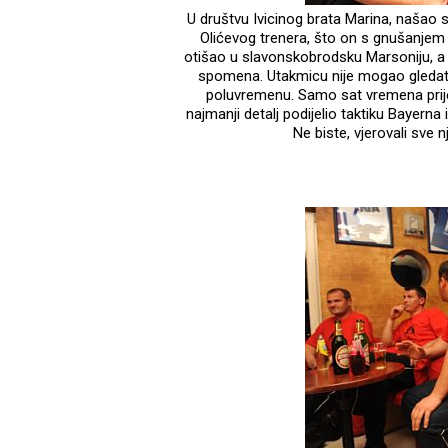
U društvu Ivicinog brata Marina, našao 
Olićevog trenera, što on s gnušanjem o
otišao u slavonskobrodsku Marsoniju, a 
spomena. Utakmicu nije mogao gledati
poluvremenu. Samo sat vremena prij
najmanji detalj podijelio taktiku Bayerna 
Ne biste, vjerovali sve 