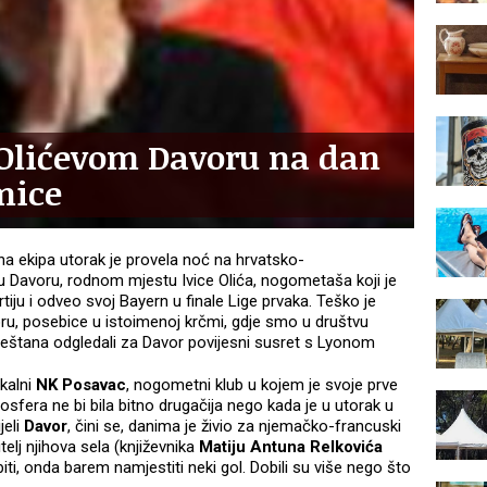
 Olićevom Davoru na dan
mice
na ekipa utorak je provela noć na hrvatsko-
u Davoru, rodnom mjestu Ivice Olića, nogometaša koji je
tiju i odveo svoj Bayern u finale Lige prvaka. Teško je
oru, posebice u istoimenoj krčmi, gdje smo u društvu
ještana odgledali za Davor povijesni susret s Lyonom
okalni
NK Posavac
, nogometni klub u kojem je svoje prve
osfera ne bi bila bitno drugačija nego kada je u utorak u
ijeli
Davor
, čini se, danima je živio za njemačko-francuski
telj njihova sela (književnika
Matiju Antuna Relkovića
ti, onda barem namjestiti neki gol. Dobili su više nego što