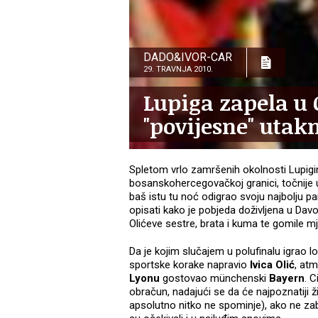
DADO&IVOR-CAR
29. TRAVNJA 2010.
Lupiga zapela u
"povijesne" utak
Spletom vrlo zamršenih okolnosti Lupigi
bosanskohercegovačkoj granici, točnije 
baš istu tu noć odigrao svoju najbolju par
opisati kako je pobjeda doživljena u Dav
Olićeve sestre, brata i kuma te gomile m
Da je kojim slučajem u polufinalu igrao l
sportske korake napravio
Ivica Olić
, atm
Lyonu
gostovao münchenski
Bayern
. C
obračun, nadajući se da će najpoznatiji ži
apsolutno nitko ne spominje), ako ne zabi