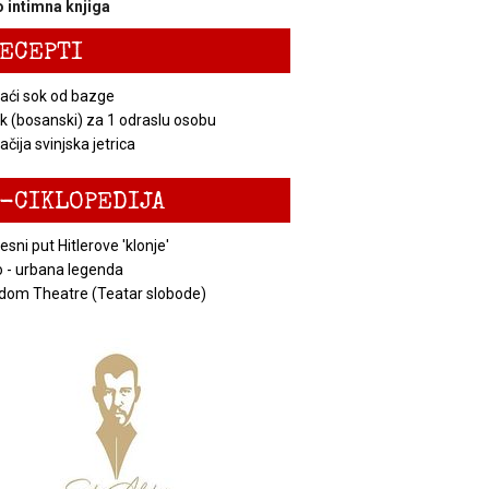
 intimna knjiga
ECEPTI
ći sok od bazge
k (bosanski) za 1 odraslu osobu
čija svinjska jetrica
-CIKLOPEDIJA
esni put Hitlerove 'klonje'
 - urbana legenda
dom Theatre (Teatar slobode)