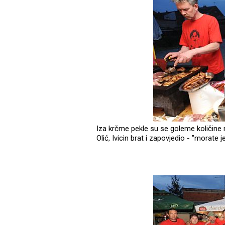
Iza krčme pekle su se goleme količin
Olić, Ivicin brat i zapovjedio - "morate