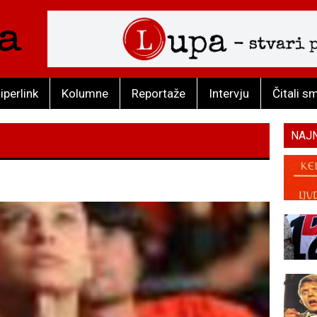
iperlink
Kolumne
Reportaže
Intervju
Čitali s
NAJ