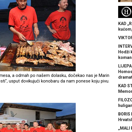
H
KAD „R
kućom,
VIKTOR
INTERV
Hodži 
koman
LIJEPA
Homose
e mesa, a odmah po našem dolasku, dočekao nas je Marin
dramat
 jesti", usput dovikujući konobaru da nam ponese koju pivu.
KAD S
Memora
FILOZO
huliga
BORIS 
Hrvats
„MALI 