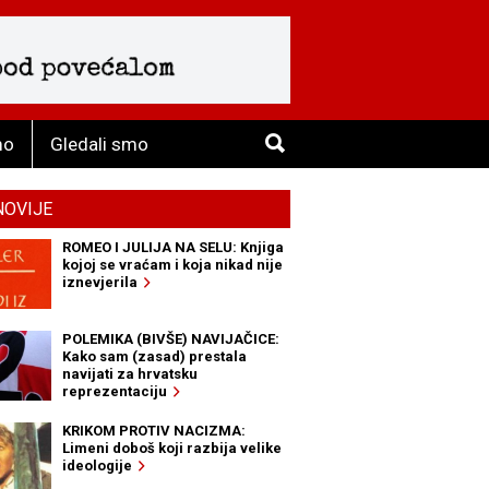
mo
Gledali smo
NOVIJE
ROMEO I JULIJA NA SELU: Knjiga
kojoj se vraćam i koja nikad nije
iznevjerila
POLEMIKA (BIVŠE) NAVIJAČICE:
Kako sam (zasad) prestala
navijati za hrvatsku
reprezentaciju
KRIKOM PROTIV NACIZMA:
Limeni doboš koji razbija velike
ideologije