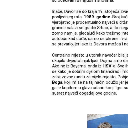
su očekivali i u najluđim snovima.
Inače, Davor se do kraja 19. stoljeća zv
posljednjeg rata,
1989. godine
. Broj ku
vjerojatno je procentualno najveći u drža
granice nalazi se gradić Srbac, a do nj
zorno nam je, gledajući kako tražimo inte
autobus kad dođe, samo se okrene i vrati 
se prevario, jer iako iz Davora možda i n
Centralno mjesto u utorak navečer bila je
okupilo dvjestotinjak ljudi. Dojma smo d
Ako ne iz Bayerna, onda iz
HSV
-a. Sve i
se kako je dobrim dijelom financirao i m
zabij zovne rundu za cijelo mjesto. Pobj
Boga
, koji im se na taj način odužio jer
ga je kopitom u glavu udario konj. Igre su
susret najveći događaj ove godine.