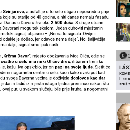
ao
Svinjarevo
, a asfalt je u to selo stigao neposredno prije
ća koje su starije od 40 godina, a niti danas nemaju fasadu,
vi. Danas u Davoru živi oko
2.500 duša
. S druge strane
ega Davorani mogu tek skelom. Jedan duhoviti mještanin
rnetski signal, objasnio – „Nema tu signala. Ovdje i
odakle je došao, jer odavde nema dalje“. No, šaljivdžija
ema dalje, signal smo ipak našli.
 „
Krčma Davor
“, mjesto obožavanja Ivice Olića, gdje se
a
svatko u selu ima neki Olićev dres
, ili barem trenirku.
h je, kažu, Iva opskrbio, jer on
pazi na svoje ljude
. Sjetit će
LÁS
oderni nogometni centar u selu, kao i kako svaki put kad
KOME
edu svoga Bayerna većina je doživjela
doslovce kao dar
li se
 je jedan mladić iz mjesta istoga tjedna preminuo nakon što
sruši
, ovaj put, u svakom slučaju, bile prije kruha, a nogometni