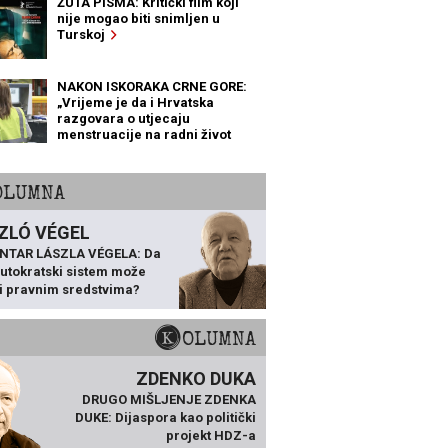
ŽUTA PISMA: Kritički film koji
nije mogao biti snimljen u
Turskoj
NAKON ISKORAKA CRNE GORE:
„Vrijeme je da i Hrvatska
razgovara o utjecaju
menstruacije na radni život
žena“
KOLUMNA
ZLÓ VÉGEL
NTAR LÁSZLA VÉGELA: Da
 autokratski sistem može
ti pravnim sredstvima?
KOLUMNA
ZDENKO DUKA
DRUGO MIŠLJENJE ZDENKA
DUKE: Dijaspora kao politički
projekt HDZ-a