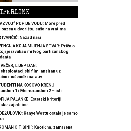
IPERLINK
AZVOJ“ POPIJE VODU: More pred
 bazen u dvorištu, suša na vratima
 IVANČIĆ: Nazad naši
ENCIJA KOJA MIJENJA STVAR: Priča o
koji je izvukao mrtvog partizanskog
danta
 VEČER, LIJEP DAN:
ksploatacijski film lansiran uz
ični mučenički narativ
TUDENTI NA KOSOVO KRENU:
ndum 1 i Memorandum 2 – isti
FIJA PALANKE: Estetski kriteriji
nske zajednice
DEŽULOVIĆ: Kanye Westu ostala je samo
ka
ROMAN O TIŠINI“: Kaotična, zamršena i