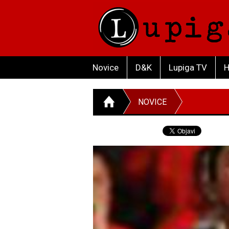
Novice
D&K
Lupiga TV
H
NOVICE