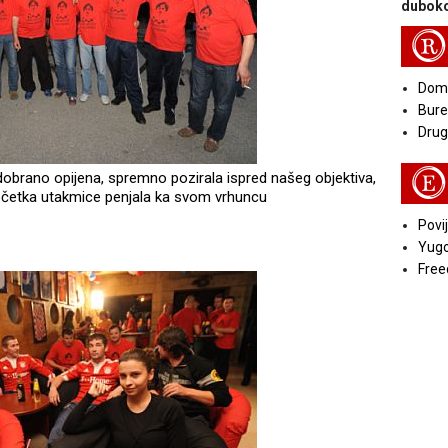
duboko
R
Doma
Bure
Druga
E
 dobrano opijena, spremno pozirala ispred našeg objektiva,
očetka utakmice penjala ka svom vrhuncu
Povij
Yugo
Free