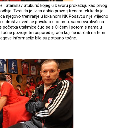
se i Stanislav Stuburić kojeg u Davoru prokazuju kao prvog
dbija. Tvrdi da je Ivica dobio pravog trenera tek kada je
da njegovo treniranje u lokalnom NK Posavcu nije vrijedno
 u društvu, već se povukao u osamu, samo svrativši na
e početka utakmice čuo se s Olićem i potom s nama u
i točne pozicije te raspored igrača koji će istrčati na teren.
njegove informacije bile su potpuno točne.