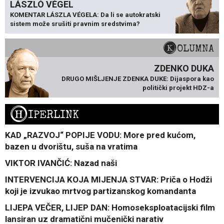
LÁSZLÓ VÉGEL
KOMENTAR LÁSZLA VÉGELA: Da li se autokratski
sistem može srušiti pravnim sredstvima?
KOLUMNA
ZDENKO DUKA
DRUGO MIŠLJENJE ZDENKA DUKE: Dijaspora kao
politički projekt HDZ-a
H
IPERLINK
KAD „RAZVOJ“ POPIJE VODU: More pred kućom,
bazen u dvorištu, suša na vratima
VIKTOR IVANČIĆ: Nazad naši
INTERVENCIJA KOJA MIJENJA STVAR: Priča o Hodži
koji je izvukao mrtvog partizanskog komandanta
LIJEPA VEČER, LIJEP DAN: Homoseksploatacijski film
lansiran uz dramatični mučenički narativ