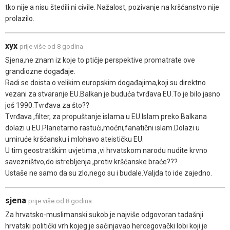
tko nije a nisu štedili ni civile. Nažalost, pozivanje na kršćanstvo nije
prolazilo.
xyx
prije više od 8 godina
Sjena,ne znam iz koje to ptičje perspektive promatrate ove
grandiozne događaje.
Radi se doista o velikim europskim događajima,koji su direktno
vezani za stvaranje EU.Balkan je buduća tvrđava EU.To je bilo jasno
još 1990.Tvrđava za što??
Tvrđava ,filter, za propuštanje islama u EU.Islam preko Balkana
dolazi u EU.Planetarno rastući,moćni,fanatični islam.Dolazi u
umiruće kršćansku i mlohavo ateističku EU.
U tim geostratškim uvjetima ,vi hrvatskom narodu nudite krvno
savezništvo,do istrebljenja ,protiv kršćanske braće???
Ustaše ne samo da su zlo,nego su i budale.Valjda to ide zajedno.
sjena
prije više od 8 godina
Za hrvatsko-muslimanski sukob je najviše odgovoran tadašnji
hrvatski politički vrh kojeg je sačinjavao hercegovački lobi koji je