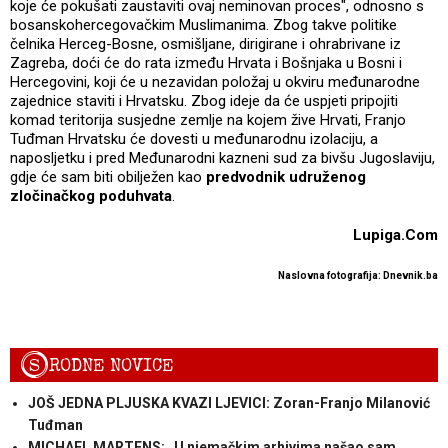
koje će pokušati zaustaviti ovaj neminovan proces", odnosno s
bosanskohercegovačkim Muslimanima. Zbog takve politike
čelnika Herceg-Bosne, osmišljane, dirigirane i ohrabrivane iz
Zagreba, doći će do rata između Hrvata i Bošnjaka u Bosni i
Hercegovini, koji će u nezavidan položaj u okviru međunarodne
zajednice staviti i Hrvatsku. Zbog ideje da će uspjeti pripojiti
komad teritorija susjedne zemlje na kojem žive Hrvati, Franjo
Tuđman Hrvatsku će dovesti u međunarodnu izolaciju, a
naposljetku i pred Međunarodni kazneni sud za bivšu Jugoslaviju,
gdje će sam biti obilježen kao
predvodnik udruženog
zločinačkog poduhvata
.
Lupiga.Com
Naslovna fotografija: Dnevnik.ba
S
RODNE NOVICE
JOŠ JEDNA PLJUSKA KVAZI LJEVICI: Zoran-Franjo Milanović
Tuđman
MICHAEL MARTENS: „U njemačkim arhivima našao sam