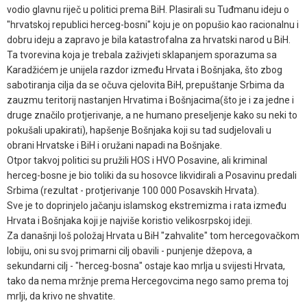
vodio glavnu riječ u politici prema BiH. Plasirali su Tuđmanu ideju o
"hrvatskoj republici herceg-bosni" koju je on popušio kao racionalnu i
dobru ideju a zapravo je bila katastrofalna za hrvatski narod u BiH.
Ta tvorevina koja je trebala zaživjeti sklapanjem sporazuma sa
Karadžićem je unijela razdor između Hrvata i Bošnjaka, što zbog
sabotiranja cilja da se očuva cjelovita BiH, prepuštanje Srbima da
zauzmu teritorij nastanjen Hrvatima i Bošnjacima(što je i za jedne i
druge značilo protjerivanje, a ne humano preseljenje kako su neki to
pokušali upakirati), hapšenje Bošnjaka koji su tad sudjelovali u
obrani Hrvatske i BiH i oružani napadi na Bošnjake.
Otpor takvoj politici su pružili HOS i HVO Posavine, ali kriminal
herceg-bosne je bio toliki da su hosovce likvidirali a Posavinu predali
Srbima (rezultat - protjerivanje 100 000 Posavskih Hrvata).
Sve je to doprinjelo jačanju islamskog ekstremizma i rata između
Hrvata i Bošnjaka koji je najviše koristio velikosrpskoj ideji.
Za današnji loš položaj Hrvata u BiH "zahvalite" tom hercegovačkom
lobiju, oni su svoj primarni cilj obavili - punjenje džepova, a
sekundarni cilj - "herceg-bosna" ostaje kao mrlja u svijesti Hrvata,
tako da nema mržnje prema Hercegovcima nego samo prema toj
mrlji, da krivo ne shvatite.