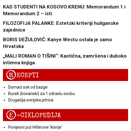
KAD STUDENTI NA KOSOVO KRENU: Memorandum 1 i
Memorandum 2 – isti
FILOZOFIJA PALANKE: Estetski kriteriji huliganske
zajednice
BORIS DEŽULOVIĆ: Kanye Westu ostala je samo
Hrvatska
„MALI ROMAN O TIŠINI“: Kaotična, zamršena i duboko
intimna knjiga
R
ECEPTI
Domaći sok od bazge
Burek (bosanski) za 1 odraslu osobu
Drugačija svinjska jetrica
E
-CIKLOPEDIJA
Povijesni put Hitlerove 'klonje'