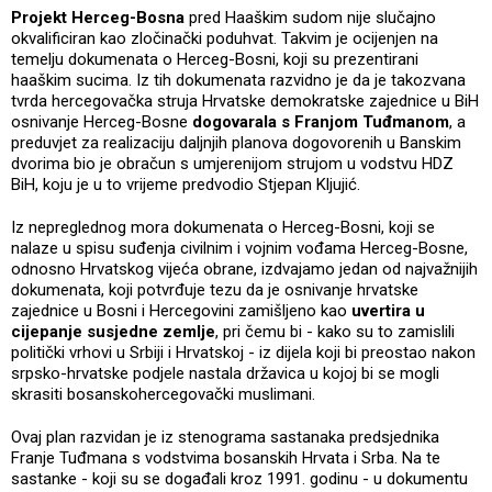
Projekt Herceg-Bosna
pred Haaškim sudom nije slučajno
okvalificiran kao zločinački poduhvat. Takvim je ocijenjen na
temelju dokumenata o Herceg-Bosni, koji su prezentirani
haaškim sucima. Iz tih dokumenata razvidno je da je takozvana
tvrda hercegovačka struja Hrvatske demokratske zajednice u BiH
osnivanje Herceg-Bosne
dogovarala s Franjom Tuđmanom
, a
preduvjet za realizaciju daljnjih planova dogovorenih u Banskim
dvorima bio je obračun s umjerenijom strujom u vodstvu HDZ
BiH, koju je u to vrijeme predvodio Stjepan Kljujić.
Iz nepreglednog mora dokumenata o Herceg-Bosni, koji se
nalaze u spisu suđenja civilnim i vojnim vođama Herceg-Bosne,
odnosno Hrvatskog vijeća obrane, izdvajamo jedan od najvažnijih
dokumenata, koji potvrđuje tezu da je osnivanje hrvatske
zajednice u Bosni i Hercegovini zamišljeno kao
uvertira u
cijepanje susjedne zemlje
, pri čemu bi - kako su to zamislili
politički vrhovi u Srbiji i Hrvatskoj - iz dijela koji bi preostao nakon
srpsko-hrvatske podjele nastala državica u kojoj bi se mogli
skrasiti bosanskohercegovački muslimani.
Ovaj plan razvidan je iz stenograma sastanaka predsjednika
Franje Tuđmana s vodstvima bosanskih Hrvata i Srba. Na te
sastanke - koji su se događali kroz 1991. godinu - u dokumentu