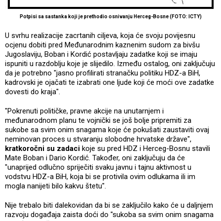
Potpisi sa sastanka koji je prethodio osnivanju Herceg-Bosne (FOTO: ICTY)
U svrhu realizacije zacrtanih ciljeva, koja će svoju povijesnu
ocjenu dobiti pred Međunarodnim kaznenim sudom za bivšu
Jugoslaviju, Boban i Kordić postavljaju zadatke koji se imaju
ispuniti u razdoblju koje je slijedilo. Između ostalog, oni zaključuju
da je potrebno "jasno profilirati stranačku politiku HDZ-a BiH,
kadrovski je ojačati te izabrati one ljude koji će moći ove zadatke
dovesti do kraja".
"Pokrenuti političke, pravne akcije na unutarnjem i
međunarodnom planu te vojnički se još bolje pripremiti za
sukobe sa svim onim snagama koje će pokušati zaustaviti ovaj
neminovan proces u stvaranju slobodne hrvatske države",
kratkoročni su zadaci
koje su pred HDZ i Herceg-Bosnu stavili
Mate Boban i Dario Kordić. Također, oni zaključuju da će
"unaprijed odlučno spriječiti svaku javnu i tajnu aktivnost u
vodstvu HDZ-a BiH, koja bi se protivila ovim odlukama ili im
mogla nanijeti bilo kakvu štetu".
Nije trebalo biti dalekovidan da bi se zaključilo kako će u daljnjem
razvoju događaja zaista doći do "sukoba sa svim onim snagama