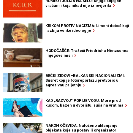
ROMEO I JULIJA NA SELU: Knjiga kojoj se
vraćam i koja nikad nije iznevjerila
KRIKOM PROTIV NACIZMA: Limeni doboš koji
razbija velike ideologije
HODOČAŠĆE: Tražeći Friedricha Nietzschea
i njegove misli
BEČKI ZIDOVI–BALKANSKI NACIONALIZMI:
Susret koji je fotoreportažu pretvorio u
agresivnu prijetnju
KAD „RAZVOJ“ POPIJE VODU: More pred
kućom, bazen u dvorištu, suša na vratima
NAKON OČEVIDA: Naloženo uklanjanje
objekata koje su postavili organizatori