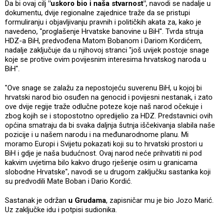
Da bi ovaj cilj
"uskoro bio i naša stvarnost"
, navodi se nadalje u
dokumentu, dvije regionalne zajednice traže da se pristupi
formuliranju i objavljivanju pravnih i političkih akata za, kako je
navedeno, "proglašenje Hrvatske banovine u BiH". Tvrda struja
HDZ-a BiH, predvođena Matom Bobanom i Dariom Kordićem,
nadalje zaključuje da u njihovoj stranci "još uvijek postoje snage
koje se protive ovim povijesnim interesima hrvatskog naroda u
BiH".
"Ove snage se zalažu za nepostojeću suverenu BiH, u kojoj bi
hrvatski narod bio osuđen na genocid i povijesni nestanak, i zato
ove dvije regije traže odlučne poteze koje naš narod očekuje i
zbog kojih se i stopostotno opredijelio za HDZ. Predstavnici ovih
općina smatraju da bi svaka daljnja šutnja iščekivanja slabila naše
pozicije i u našem narodu i na međunarodnome planu. Mi
moramo Europi i Svijetu pokazati koji su to hrvatski prostori u
BiH i gdje je naša budućnost. Ovaj narod neće prihvatiti ni pod
kakvim uvjetima bilo kakvo drugo rješenje osim u granicama
slobodne Hrvatske", navodi se u drugom zaključku sastanka koji
su predvodili Mate Boban i Dario Kordić.
Sastanak je održan
u Grudama
, zapisničar mu je bio Jozo Marić.
Uz zaključke idu i potpisi sudionika.