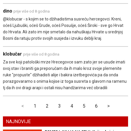
dino
prije više od 8 godina
@klobucar - s kojim se to džihadistima susreću hercegovci. Kreni,
oćeš Ljubuški, oćeš Grude, oćeš Posušje, oćeš Široki - sve go Hrvat
do Hrvata. Ali zato im nije smetalo da nahuškaju Hrvate u srednjoj
Bosni da ratuju protiv svojih susjeda i izvuku deblji kraj.
klobučar
prije više od 8 godina
Za sve koji patološki mrze Hrecegovce sam zato jer se usude imati
svoj stav i braniti ga preporučam da ih malo kroz svoje plemenite
ruke "propuste" džihadisti alije i bakira izetbegovića pa da onda
porazgovaramo s onima kojise iz toga susreta s glavom na ramenu
tj da ih ovi dragi arapi i ostali nisu handžarima već obradili
<
1
2
3
4
5
6
>
NAJNOVIJE