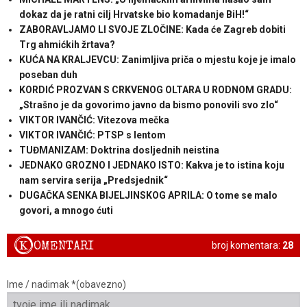
dokaz da je ratni cilj Hrvatske bio komadanje BiH!“
ZABORAVLJAMO LI SVOJE ZLOČINE: Kada će Zagreb dobiti
Trg ahmićkih žrtava?
KUĆA NA KRALJEVCU: Zanimljiva priča o mjestu koje je imalo
poseban duh
KORDIĆ PROZVAN S CRKVENOG OLTARA U RODNOM GRADU:
„Strašno je da govorimo javno da bismo ponovili svo zlo“
VIKTOR IVANČIĆ: Vitezova mečka
VIKTOR IVANČIĆ: PTSP s lentom
TUĐMANIZAM: Doktrina dosljednih neistina
JEDNAKO GROZNO I JEDNAKO ISTO: Kakva je to istina koju
nam servira serija „Predsjednik“
DUGAČKA SENKA BIJELJINSKOG APRILA: O tome se malo
govori, a mnogo ćuti
K
OMENTARI
broj komentara:
28
Ime / nadimak *(obavezno)