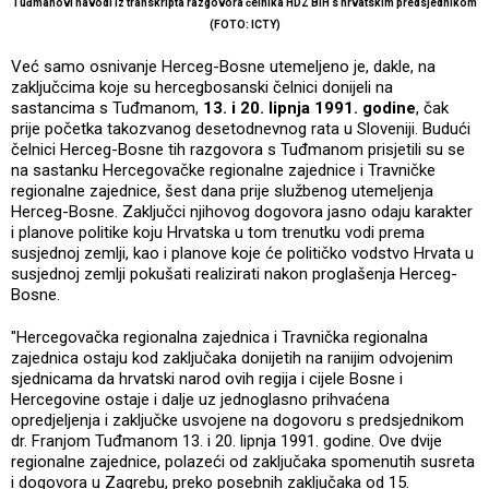
Tuđmanovi navodi iz transkripta razgovora čelnika HDZ BiH s hrvatskim predsjednikom
(FOTO: ICTY)
Već samo osnivanje Herceg-Bosne utemeljeno je, dakle, na
zaključcima koje su hercegbosanski čelnici donijeli na
sastancima s Tuđmanom,
13. i 20. lipnja 1991. godine
, čak
prije početka takozvanog desetodnevnog rata u Sloveniji. Budući
čelnici Herceg-Bosne tih razgovora s Tuđmanom prisjetili su se
na sastanku Hercegovačke regionalne zajednice i Travničke
regionalne zajednice, šest dana prije službenog utemeljenja
Herceg-Bosne. Zaključci njihovog dogovora jasno odaju karakter
i planove politike koju Hrvatska u tom trenutku vodi prema
susjednoj zemlji, kao i planove koje će političko vodstvo Hrvata u
susjednoj zemlji pokušati realizirati nakon proglašenja Herceg-
Bosne.
"Hercegovačka regionalna zajednica i Travnička regionalna
zajednica ostaju kod zaključaka donijetih na ranijim odvojenim
sjednicama da hrvatski narod ovih regija i cijele Bosne i
Hercegovine ostaje i dalje uz jednoglasno prihvaćena
opredjeljenja i zaključke usvojene na dogovoru s predsjednikom
dr. Franjom Tuđmanom 13. i 20. lipnja 1991. godine. Ove dvije
regionalne zajednice, polazeći od zaključaka spomenutih susreta
i dogovora u Zagrebu, preko posebnih zaključaka od 15.