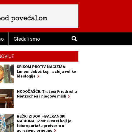
mo
Gledali smo
NOVIJE
KRIKOM PROTIV NACIZMA:
Limeni doboš koji razbija velike
ideologije
HODOČAŠĆE: Tražeći Friedricha
Nietzschea i njegove misli
BEČKI ZIDOVI–BALKANSKI
NACIONALIZMI: Susret koji je
fotoreportažu pretvorio u
agresivnu prijetnju