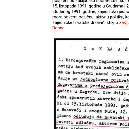
polazeći od zaključaka spomenutih susr
15. listopada 1991. godine u Grudama i 2
studenog 1991. godine, zajednički i jedn
mora povesti odlučnu, aktivnu politiku, k
zajedničke hrvatske države", stoji
u zakl
Bosne