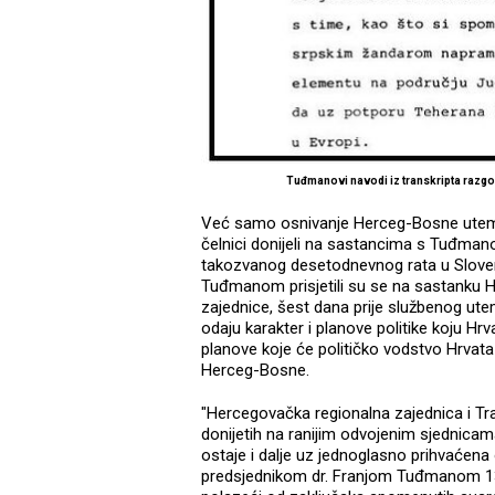
Tuđmanovi navodi iz transkripta razg
Već samo osnivanje Herceg-Bosne utemel
čelnici donijeli na sastancima s Tuđma
takozvanog desetodnevnog rata u Sloveni
Tuđmanom prisjetili su se na sastanku H
zajednice, šest dana prije službenog ut
odaju karakter i planove politike koju Hr
planove koje će političko vodstvo Hrvata 
Herceg-Bosne.
"Hercegovačka regionalna zajednica i Tr
donijetih na ranijim odvojenim sjednicama
ostaje i dalje uz jednoglasno prihvaćena
predsjednikom dr. Franjom Tuđmanom 13. i