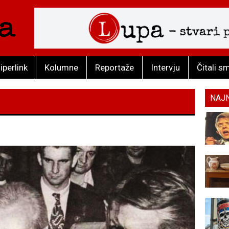
iperlink
Kolumne
Reportaže
Intervju
Čitali s
NAJ