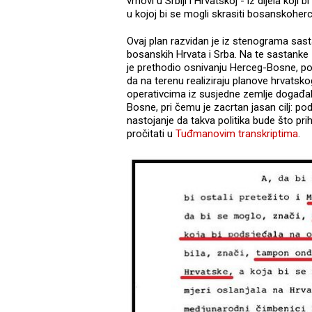
vrhovi u Srbiji i Hrvatskoj - iz dijela ko
u kojoj bi se mogli skrasiti bosanskoher
Ovaj plan razvidan je iz stenograma sa
bosanskih Hrvata i Srba. Na te sastanke 
je prethodio osnivanju Herceg-Bosne, p
da na terenu realiziraju planove hrvatsk
operativcima iz susjedne zemlje događali
Bosne, pri čemu je zacrtan jasan cilj: pod
nastojanje da takva politika bude što pri
pročitati u
Tuđmanovim transkriptima
.