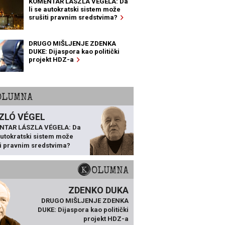
KOMENTAR LÁSZLA VÉGELA: Da
li se autokratski sistem može
srušiti pravnim sredstvima?
DRUGO MIŠLJENJE ZDENKA
DUKE: Dijaspora kao politički
projekt HDZ-a
KOLUMNA
ZLÓ VÉGEL
NTAR LÁSZLA VÉGELA: Da
 autokratski sistem može
ti pravnim sredstvima?
KOLUMNA
ZDENKO DUKA
DRUGO MIŠLJENJE ZDENKA
DUKE: Dijaspora kao politički
projekt HDZ-a