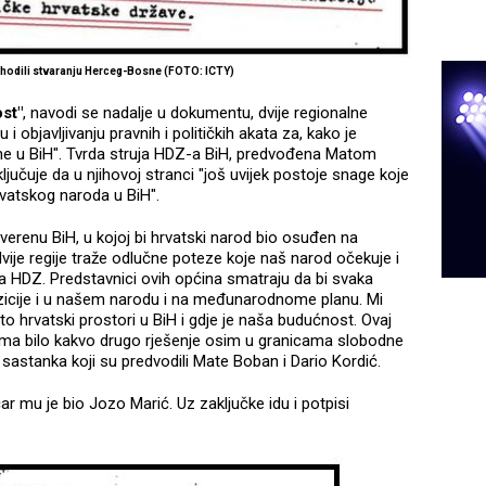
ethodili stvaranju Herceg-Bosne (FOTO: ICTY)
st"
, navodi se nadalje u dokumentu, dvije regionalne
 i objavljivanju pravnih i političkih akata za, kako je
ne u BiH". Tvrda struja HDZ-a BiH, predvođena Matom
učuje da u njihovoj stranci "još uvijek postoje snage koje
rvatskog naroda u BiH".
erenu BiH, u kojoj bi hrvatski narod bio osuđen na
dvije regije traže odlučne poteze koje naš narod očekuje i
za HDZ. Predstavnici ovih općina smatraju da bi svaka
pozicije i u našem narodu i na međunarodnome planu. Mi
to hrvatski prostori u BiH i gdje je naša budućnost. Ovaj
tima bilo kakvo drugo rješenje osim u granicama slobodne
sastanka koji su predvodili Mate Boban i Dario Kordić.
čar mu je bio Jozo Marić. Uz zaključke idu i potpisi