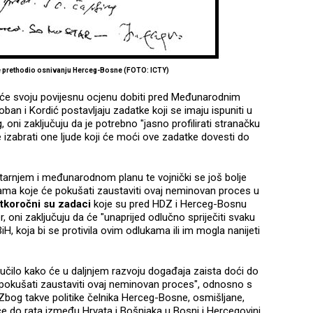
je prethodio osnivanju Herceg-Bosne (FOTO: ICTY)
oja će svoju povijesnu ocjenu dobiti pred Međunarodnim
an i Kordić postavljaju zadatke koji se imaju ispuniti u
g, oni zaključuju da je potrebno "jasno profilirati stranačku
te izabrati one ljude koji će moći ove zadatke dovesti do
nutarnjem i međunarodnom planu te vojnički se još bolje
ama koje će pokušati zaustaviti ovaj neminovan proces u
atkoročni su zadaci
koje su pred HDZ i Herceg-Bosnu
, oni zaključuju da će "unaprijed odlučno spriječiti svaku
H, koja bi se protivila ovim odlukama ili im mogla nanijeti
ključilo kako će u daljnjem razvoju događaja zaista doći do
okušati zaustaviti ovaj neminovan proces", odnosno s
g takve politike čelnika Herceg-Bosne, osmišljane,
 će do rata između Hrvata i Bošnjaka u Bosni i Hercegovini,