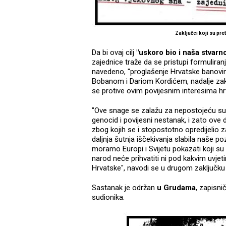
Zaključci koji su pr
Da bi ovaj cilj
"uskoro bio i naša stvarno
zajednice traže da se pristupi formuliranju
navedeno, "proglašenje Hrvatske banovi
Bobanom i Dariom Kordićem, nadalje zaklj
se protive ovim povijesnim interesima h
"Ove snage se zalažu za nepostojeću suv
genocid i povijesni nestanak, i zato ove 
zbog kojih se i stopostotno opredijelio 
daljnja šutnja iščekivanja slabila naše 
moramo Europi i Svijetu pokazati koji su 
narod neće prihvatiti ni pod kakvim uvje
Hrvatske", navodi se u drugom zaključku 
Sastanak je održan
u Grudama
, zapisni
sudionika.