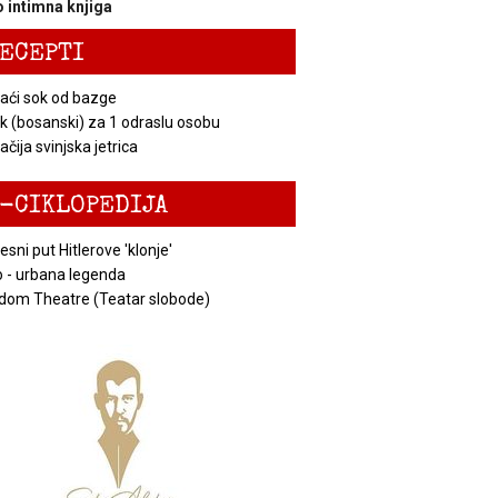
 intimna knjiga
ECEPTI
ći sok od bazge
k (bosanski) za 1 odraslu osobu
čija svinjska jetrica
-CIKLOPEDIJA
esni put Hitlerove 'klonje'
 - urbana legenda
dom Theatre (Teatar slobode)