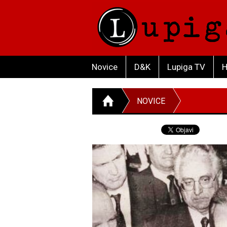
Novice
D&K
Lupiga TV
H
NOVICE