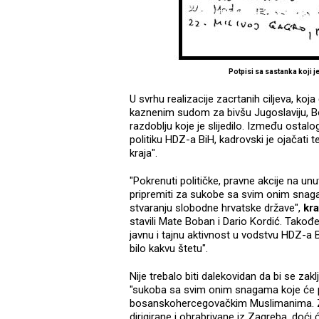
Potpisi sa sastanka koji 
U svrhu realizacije zacrtanih ciljeva, k
kaznenim sudom za bivšu Jugoslaviju, Bob
razdoblju koje je slijedilo. Između ostalo
politiku HDZ-a BiH, kadrovski je ojačati 
kraja".
"Pokrenuti političke, pravne akcije na u
pripremiti za sukobe sa svim onim snag
stvaranju slobodne hrvatske države",
kr
stavili Mate Boban i Dario Kordić. Također
javnu i tajnu aktivnost u vodstvu HDZ-a Bi
bilo kakvu štetu".
Nije trebalo biti dalekovidan da bi se za
"sukoba sa svim onim snagama koje će p
bosanskohercegovačkim Muslimanima. Zbo
dirigirane i ohrabrivane iz Zagreba, doći