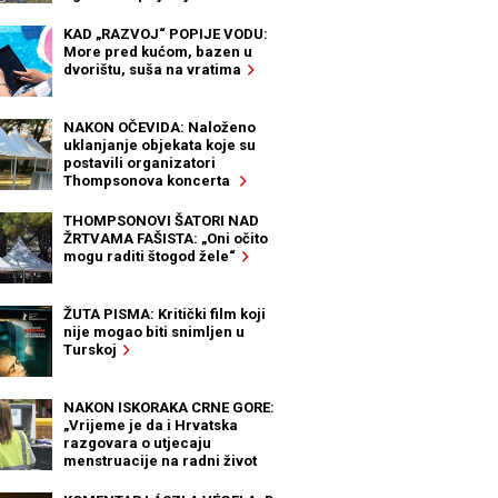
KAD „RAZVOJ“ POPIJE VODU:
More pred kućom, bazen u
dvorištu, suša na vratima
NAKON OČEVIDA: Naloženo
uklanjanje objekata koje su
postavili organizatori
Thompsonova koncerta
THOMPSONOVI ŠATORI NAD
ŽRTVAMA FAŠISTA: „Oni očito
mogu raditi štogod žele“
ŽUTA PISMA: Kritički film koji
nije mogao biti snimljen u
Turskoj
NAKON ISKORAKA CRNE GORE:
„Vrijeme je da i Hrvatska
razgovara o utjecaju
menstruacije na radni život
žena“