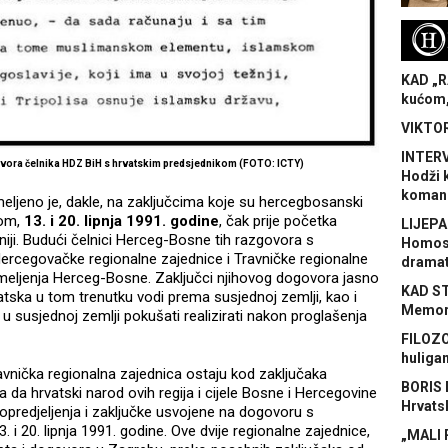
H
KAD „R
kućom,
VIKTOR
INTERV
ovora čelnika HDZ BiH s hrvatskim predsjednikom (FOTO: ICTY)
Hodži 
koman
jeno je, dakle, na zaključcima koje su hercegbosanski
nom,
13. i 20. lipnja 1991. godine
, čak prije početka
LIJEPA
ji. Budući čelnici Herceg-Bosne tih razgovora s
Homose
ercegovačke regionalne zajednice i Travničke regionalne
dramat
emeljenja Herceg-Bosne. Zaključci njihovog dogovora jasno
KAD S
vatska u tom trenutku vodi prema susjednoj zemlji, kao i
Memora
u susjednoj zemlji pokušati realizirati nakon proglašenja
FILOZO
huliga
avnička regionalna zajednica ostaju kod zaključaka
BORIS 
 da hrvatski narod ovih regija i cijele Bosne i Hercegovine
Hrvats
 opredjeljenja i zaključke usvojene na dogovoru s
 20. lipnja 1991. godine. Ove dvije regionalne zajednice,
„MALI 