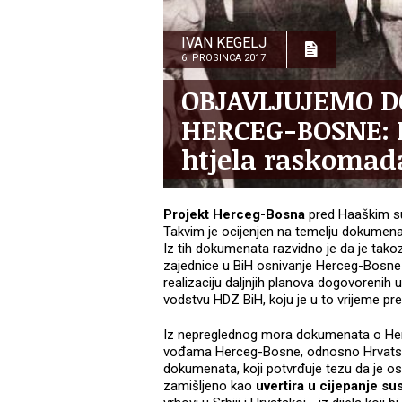
IVAN KEGELJ
6. PROSINCA 2017.
OBJAVLJUJEMO D
HERCEG-BOSNE: D
htjela raskomad
Projekt Herceg-Bosna
pred Haaškim su
Takvim je ocijenjen na temelju dokumena
Iz tih dokumenata razvidno je da je tak
zajednice u BiH osnivanje Herceg-Bosn
realizaciju daljnjih planova dogovorenih
vodstvu HDZ BiH, koju je u to vrijeme pre
Iz nepreglednog mora dokumenata o Herce
vođama Herceg-Bosne, odnosno Hrvatskog
dokumenata, koji potvrđuje tezu da je os
zamišljeno kao
uvertira u cijepanje s