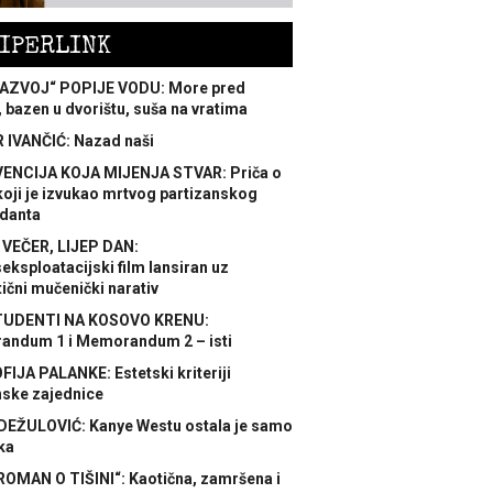
IPERLINK
AZVOJ“ POPIJE VODU: More pred
 bazen u dvorištu, suša na vratima
 IVANČIĆ: Nazad naši
ENCIJA KOJA MIJENJA STVAR: Priča o
koji je izvukao mrtvog partizanskog
danta
 VEČER, LIJEP DAN:
ksploatacijski film lansiran uz
ični mučenički narativ
TUDENTI NA KOSOVO KRENU:
ndum 1 i Memorandum 2 – isti
FIJA PALANKE: Estetski kriteriji
nske zajednice
DEŽULOVIĆ: Kanye Westu ostala je samo
ka
ROMAN O TIŠINI“: Kaotična, zamršena i