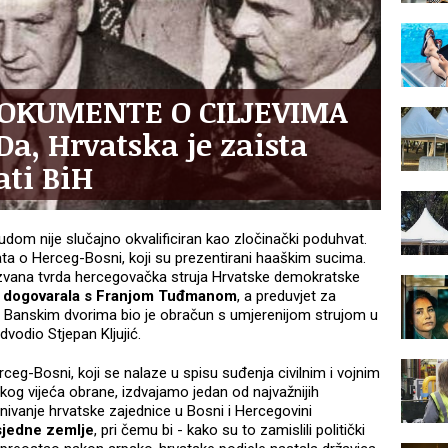
OKUMENTE O CILJEVIMA
a, Hrvatska je zaista
ati BiH
dom nije slučajno okvalificiran kao zločinački poduhvat.
ta o Herceg-Bosni, koji su prezentirani haaškim sucima.
ozvana tvrda hercegovačka struja Hrvatske demokratske
e
dogovarala s Franjom Tuđmanom
, a preduvjet za
 u Banskim dvorima bio je obračun s umjerenijom strujom u
dvodio Stjepan Kljujić.
g-Bosni, koji se nalaze u spisu suđenja civilnim i vojnim
 vijeća obrane, izdvajamo jedan od najvažnijih
nivanje hrvatske zajednice u Bosni i Hercegovini
usjedne zemlje
, pri čemu bi - kako su to zamislili politički