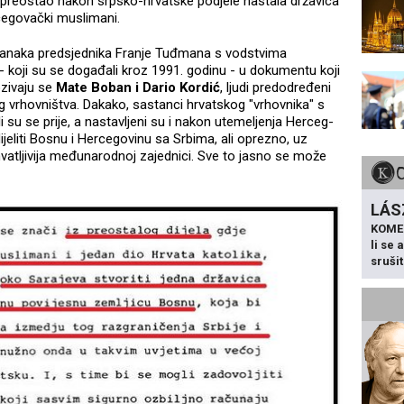
ji bi preostao nakon srpsko-hrvatske podjele nastala državica
cegovački muslimani.
stanaka predsjednika Franje Tuđmana s vodstvima
- koji su se događali kroz 1991. godinu - u dokumentu koji
ozivaju se
Mate Boban i Dario Kordić
, ljudi predodređeni
og vrhovništva. Dakako, sastanci hrvatskog "vrhovnika" s
 su se prije, a nastavljeni su i nakon utemeljenja Herceg-
ijeliti Bosnu i Hercegovinu sa Srbima, ali oprezno, uz
hvatljivija međunarodnoj zajednici. Sve to jasno se može
LÁS
KOME
li se
sruši