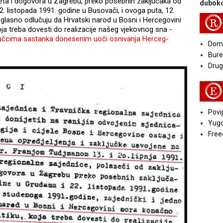
eta i dogovora u Zagrebu, preko posebnih zaključaka od
duboko
2. listopada 1991. godine u Busovači, i ovoga puta, 12.
R
oglasno odlučuju da Hrvatski narod u Bosni i Hercegovini
oja treba dovesti do realizacije našeg vjekovnog sna -
jučcima sastanka donesenim uoči osnivanja Herceg-
Doma
Bure
Druga
E
Povij
Yugo
Free