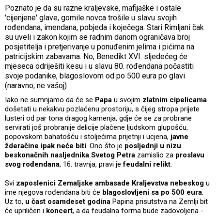
Poznato je da su razne kraljevske, mafijaške i ostale
'cijenjene' glave, gomile novca trošile u slavu svojih
rođendana, imendana, pobjeda i koječega. Stari Rimljani čak
su uveli i zakon kojim se radnim danom ograničava broj
posjetitelja i pretjerivanje u ponuđenim jelima i pićima na
patricijskim zabavama. No, Benedikt XVI. sljedećeg će
mjeseca odriješiti kesu i u slavu 80. rođendana počastiti
svoje podanike, blagoslovom od po 500 eura po glavi
(naravno, ne vašoj)
Iako ne sumnjamo da će se
Papa
u svojim
zlatnim cipelicama
došetati u nekakvu pozlaćenu prostoriju, s čijeg stropa prijete
lusteri od par tona dragog kamenja, gdje će se za probrane
servirati još probranije delicije plaćene ljudskom glupošću,
popovskom bahatošću i stoljećima prijetnji i ucjena,
javne
žderačine ipak neće biti
. Ono što je
posljednji u nizu
beskonačnih nasljednika Svetog Petra
zamislio za
proslavu
svog rođendana
, 16. travnja, pravi je
feudalni relikt
.
Svi
zaposlenici Zemaljske ambasade Kraljevstva nebeskog
u
ime njegova rođendana biti će
blagoslovljeni sa po 500 eura
.
Uz to,
u čast osamdeset godina
Papina prisutstva na Zemlji bit
će upriličen i
koncert
, a da feudalna forma bude zadovoljena -