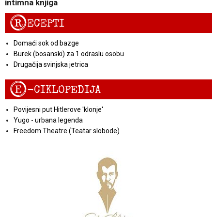
intimna knjiga
R
ECEPTI
Domaći sok od bazge
Burek (bosanski) za 1 odraslu osobu
Drugačija svinjska jetrica
E
-CIKLOPEDIJA
Povijesni put Hitlerove 'klonje'
Yugo - urbana legenda
Freedom Theatre (Teatar slobode)