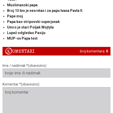
Muslimanski papa
Broj 13 bio je nesretan i za papu Ivana Pavla II.
Pape moj
Papa kao stripovski superjunak
Umro je stari Poljak Wojtyla
Lupež odgledao Pasiju
MUP-ov Papa test
K
OMENTARI
broj komentara:
0
Ime / nadimak *(obavezno)
Komentar *(obavezno)