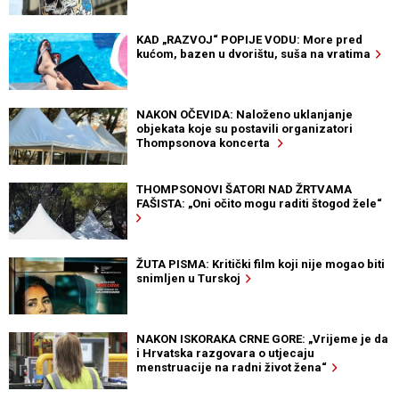
KAD „RAZVOJ“ POPIJE VODU: More pred
kućom, bazen u dvorištu, suša na vratima
NAKON OČEVIDA: Naloženo uklanjanje
objekata koje su postavili organizatori
Thompsonova koncerta
THOMPSONOVI ŠATORI NAD ŽRTVAMA
FAŠISTA: „Oni očito mogu raditi štogod žele“
ŽUTA PISMA: Kritički film koji nije mogao biti
snimljen u Turskoj
NAKON ISKORAKA CRNE GORE: „Vrijeme je da
i Hrvatska razgovara o utjecaju
menstruacije na radni život žena“