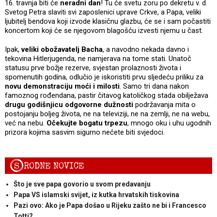
16. travnja biti će
neradni dan
! Tu će svetu zoru po dekretu v. d.
Svetog Petra slaviti svi zaposlenici uprave Crkve, a Papa, veliki
ljubitelj bendova koji izvode klasičnu glazbu, će se i sam počastiti
koncertom koji će se njegovom blagošću izvesti njemu u čast.
Ipak,
veliki obožavatelj Bacha
, a navodno nekada davno i
tekovina Hitlerjugenda, ne namjerava na tome stati. Unatoč
statusu prve božje rezerve, svjestan prolaznosti života i
spomenutih godina, odlučio je iskoristiti prvu sljedeću priliku za
novu demonstraciju moći i milosti
. Samo tri dana nakon
famoznog rođendana, pastir čitavog katoličkog stada obilježava
drugu godišnjicu odgovorne dužnosti
podržavanja mita o
postojanju boljeg života, ne na televiziji, ne na zemlji, ne na webu,
već na nebu.
Očekujte bogatu trpezu
, mnogo oku i uhu ugodnih
prizora kojima sasvim sigurno nećete biti svjedoci.
S
RODNE NOVICE
Što je sve papa govorio u svom predavanju
Papa VS islamski svijet, iz kutka hrvatskih tiskovina
Pazi ovo: Ako je Papa došao u Rijeku zašto ne bi i Francesco
Totti?