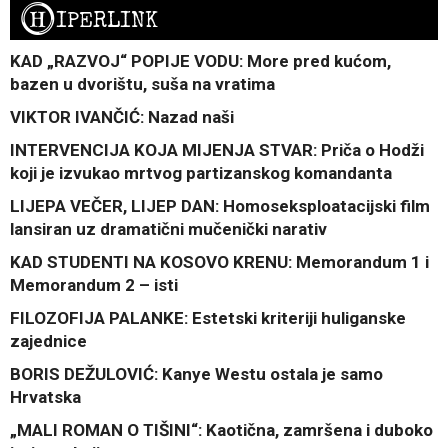
H
IPERLINK
KAD „RAZVOJ“ POPIJE VODU: More pred kućom,
bazen u dvorištu, suša na vratima
VIKTOR IVANČIĆ: Nazad naši
INTERVENCIJA KOJA MIJENJA STVAR: Priča o Hodži
koji je izvukao mrtvog partizanskog komandanta
LIJEPA VEČER, LIJEP DAN: Homoseksploatacijski film
lansiran uz dramatični mučenički narativ
KAD STUDENTI NA KOSOVO KRENU: Memorandum 1 i
Memorandum 2 – isti
FILOZOFIJA PALANKE: Estetski kriteriji huliganske
zajednice
BORIS DEŽULOVIĆ: Kanye Westu ostala je samo
Hrvatska
„MALI ROMAN O TIŠINI“: Kaotična, zamršena i duboko