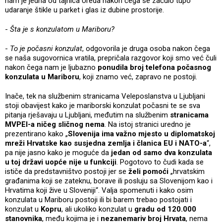
nam je jedna od tajnica Ureda nakon čega se začulo tupo
udaranje štikle u parket i glas iz dubine prostorije.
-
Šta je s konzulatom u Mariboru?
-
To je počasni konzulat
, odgovorila je druga osoba nakon čega
se naša sugovornica vratila, prepričala razgovor koji smo već čuli
nakon čega nam je ljubazno
ponudila broj telefona počasnog
konzulata u Mariboru
, koji znamo već, zapravo ne postoji.
Inače, tek na službenim stranicama Veleposlanstva u Ljubljani
stoji obavijest kako je mariborski konzulat počasni te se sva
pitanja rješavaju u Ljubljani, međutim na službenim
stranicama
MVPEI-a ničeg sličnog nema
. Na istoj stranici uredno je
prezentirano kako „
Slovenija ima važno mjesto u diplomatskoj
mreži Hrvatske kao susjedna zemlja i članica EU i NATO-a
“,
pa nije jasno kako je moguće da
jedan od samo dva konzulata
u toj državi uopće nije u funkciji
. Pogotovo to čudi kada se
ističe da predstavništvo postoji jer se
želi pomoći
„hrvatskim
građanima koji se zateknu, borave ili posluju sa Slovenijom kao i
Hrvatima koji žive u Sloveniji“. Valja spomenuti i kako osim
konzulata u Mariboru postoji ili bi barem trebao postojati i
konzulat u
Kopru
, ali ukoliko konzulat u
gradu od 120.000
stanovnika
, među kojima je i
nezanemariv broj Hrvata
, nema