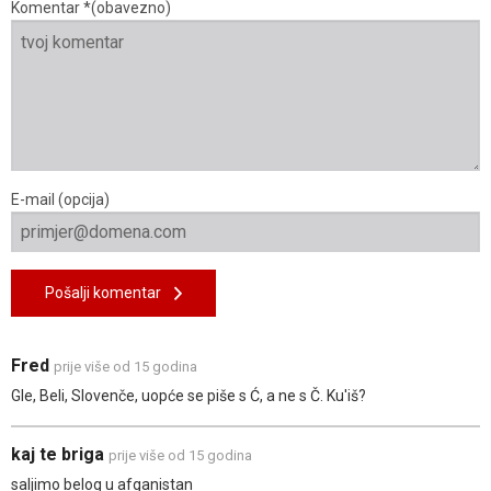
Komentar *(obavezno)
E-mail (opcija)
Pošalji komentar
Fred
prije više od 15 godina
Gle, Beli, Slovenče, uopće se piše s Ć, a ne s Č. Ku'iš?
kaj te briga
prije više od 15 godina
saljimo belog u afganistan