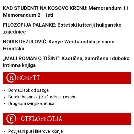
KAD STUDENTI NA KOSOVO KRENU: Memorandum 1 i
Memorandum 2 – isti
FILOZOFIJA PALANKE: Estetski kriteriji huliganske
zajednice
BORIS DEŽULOVIĆ: Kanye Westu ostala je samo
Hrvatska
„MALI ROMAN O TIŠINI“: Kaotična, zamršena i duboko
intimna knjiga
R
ECEPTI
Domaći sok od bazge
Burek (bosanski) za 1 odraslu osobu
Drugačija svinjska jetrica
E
-CIKLOPEDIJA
Povijesni put Hitlerove 'klonje'