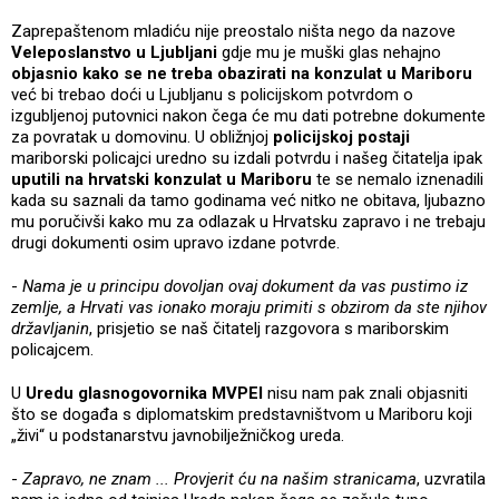
Zaprepaštenom mladiću nije preostalo ništa nego da nazove
Veleposlanstvo u Ljubljani
gdje mu je muški glas nehajno
objasnio
kako se ne treba obazirati na konzulat u Mariboru
već bi trebao doći u Ljubljanu s policijskom potvrdom o
izgubljenoj putovnici nakon čega će mu dati potrebne dokumente
za povratak u domovinu. U obližnjoj
policijskoj postaji
mariborski policajci uredno su izdali potvrdu i našeg čitatelja ipak
uputili na hrvatski konzulat u Mariboru
te se nemalo iznenadili
kada su saznali da tamo godinama već nitko ne obitava, ljubazno
mu poručivši kako mu za odlazak u Hrvatsku zapravo i ne trebaju
drugi dokumenti osim upravo izdane potvrde.
-
Nama je u principu dovoljan ovaj dokument da vas pustimo iz
zemlje, a Hrvati vas ionako moraju primiti s obzirom da ste njihov
državljanin
, prisjetio se naš čitatelj razgovora s mariborskim
policajcem.
U
Uredu glasnogovornika MVPEI
nisu nam pak znali objasniti
što se događa s diplomatskim predstavništvom u Mariboru koji
„živi“ u podstanarstvu javnobilježničkog ureda.
-
Zapravo, ne znam ... Provjerit ću na našim stranicama
, uzvratila