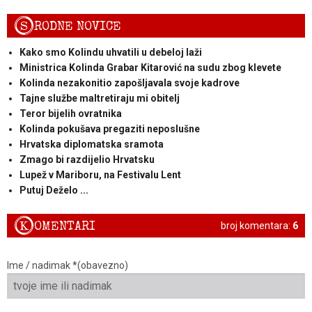
S
RODNE NOVICE
Kako smo Kolindu uhvatili u debeloj laži
Ministrica Kolinda Grabar Kitarović na sudu zbog klevete
Kolinda nezakonitio zapošljavala svoje kadrove
Tajne službe maltretiraju mi obitelj
Teror bijelih ovratnika
Kolinda pokušava pregaziti neposlušne
Hrvatska diplomatska sramota
Zmago bi razdijelio Hrvatsku
Lupež v Mariboru, na Festivalu Lent
Putuj Deželo ...
K
OMENTARI
broj komentara:
6
Ime / nadimak *(obavezno)