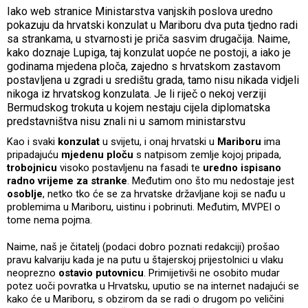
Iako web stranice Ministarstva vanjskih poslova uredno
pokazuju da hrvatski konzulat u Mariboru dva puta tjedno radi
sa strankama, u stvarnosti je priča sasvim drugačija. Naime,
kako doznaje Lupiga, taj konzulat uopće ne postoji, a iako je
godinama mjedena ploča, zajedno s hrvatskom zastavom
postavljena u zgradi u središtu grada, tamo nisu nikada vidjeli
nikoga iz hrvatskog konzulata. Je li riječ o nekoj verziji
Bermudskog trokuta u kojem nestaju cijela diplomatska
predstavništva nisu znali ni u samom ministarstvu
Kao i svaki
konzulat
u svijetu, i onaj hrvatski u
Mariboru
ima
pripadajuću
mjedenu ploču
s natpisom zemlje kojoj pripada,
trobojnicu
visoko postavljenu na fasadi te
uredno ispisano
radno vrijeme za stranke
. Međutim ono što mu nedostaje jest
osoblje
, netko tko će se za hrvatske državljane koji se nađu u
problemima u Mariboru, uistinu i pobrinuti. Međutim, MVPEI o
tome nema pojma.
Naime, naš je čitatelj (podaci dobro poznati redakciji) prošao
pravu kalvariju kada je na putu u štajerskoj prijestolnici u vlaku
neoprezno
ostavio putovnicu
. Primijetivši ne osobito mudar
potez uoči povratka u Hrvatsku, uputio se na internet nadajući se
kako će u Mariboru, s obzirom da se radi o drugom po veličini