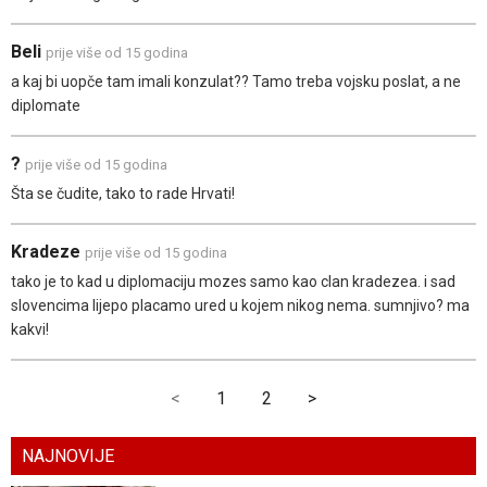
Beli
prije više od 15 godina
a kaj bi uopče tam imali konzulat?? Tamo treba vojsku poslat, a ne
diplomate
?
prije više od 15 godina
Šta se čudite, tako to rade Hrvati!
Kradeze
prije više od 15 godina
tako je to kad u diplomaciju mozes samo kao clan kradezea. i sad
slovencima lijepo placamo ured u kojem nikog nema. sumnjivo? ma
kakvi!
<
1
2
>
NAJNOVIJE