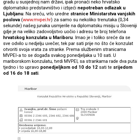
gradu u susjednoj nam državi, ipak pronaći neko hrvatsko
diplomatsko predstavništvo i izbjeći
nepotreban odlazak u
Ljubljanu
. Na sreću, vrlo uredne
stranice Ministarstva vanjskih
poslova
(
www.mvpei.hr
) za samo su nekoliko trenutaka (0,34
sekunde) našeg junaka usmjerile na diplomatsku misiju u Sloveniji
gdje je na veliko zadovoljstvo uočio i adresu te broj telefona
hrvatskog konzulata u Mariboru
. Imao je i toliko sreće da se
sve odvilo u nedjelju uvečer, tek par sati prije no što će konzulat
otvoriti svoja vrata za stranke. Prema službenim stranicama
MVPEI-a to se događa svakog ponedjeljaka u 10 sati. U
mariborskom konzulatu, tvrdi MVPEI, sa strankama rade dva puta
tjedno i to upravo
ponedjeljkom od 10 do 12
sati te
srijedom
od 16 do 18 sati
.