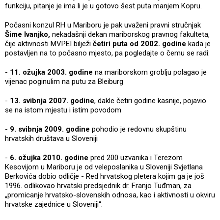
funkciju, pitanje je ima li je u gotovo šest puta manjem Kopru.
Počasni konzul RH u Mariboru je pak uvaženi pravni stručnjak
Šime Ivanjko,
nekadašnji dekan mariborskog pravnog fakulteta,
čije aktivnosti MVPEI bilježi
četiri puta od 2002. godine
kada je
postavljen na to počasno mjesto, pa pogledajte o čemu se radi:
-
11. ožujka 2003. godine
na mariborskom groblju polagao je
vijenac poginulim na putu za Bleiburg
-
13. svibnja 2007. godine
, dakle četiri godine kasnije, pojavio
se na istom mjestu i istim povodom
-
9. svibnja 2009. godine
pohodio je redovnu skupštinu
hrvatskih društava u Sloveniji
-
6. ožujka 2010. godine
pred 200 uzvanika i Terezom
Kesovijom u Mariboru je od veleposlanika u Sloveniji Svjetlana
Berkovića dobio odličje - Red hrvatskog pletera kojim ga je još
1996. odlikovao hrvatski predsjednik dr. Franjo Tuđman, za
„promicanje hrvatsko-slovenskih odnosa, kao i aktivnosti u okviru
hrvatske zajednice u Sloveniji“.