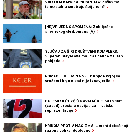
VRLO BALKANSKA PARANOJA: Zašto me
tamo stalno smatraju špijunom?
[NE]VRIJEDNO SPOMENA: Zabilješke
američkog skribomana (V)
SLUČAJ ZA ŠIRI DRUŠTVENI KOMPLEKS:
Supetar, Slayerova majica i batine za Dan
pobjede
ROMEO I JULIJA NA SELU: Knjiga kojoj se
vraćam i koja nikad nije iznevjerila
POLEMIKA (BIVŠE) NAVIJAČICE: Kako sam
(zasad) prestala navijati za hrvatsku
reprezentaciju
KRIKOM PROTIV NACIZMA: Limeni doboš koji
razbija velike ideologije