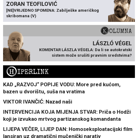
ZORAN TEOFILOVIĆ
[NE]VRIJEDNO SPOMENA: Zabilješke američkog
skribomana (V)
KOLUMNA
LÁSZLÓ VÉGEL
KOMENTAR LÁSZLA VÉGELA: Da li se autokratski
sistem može srušiti pravnim sredstvima?
H
IPERLINK
KAD „RAZVOJ“ POPIJE VODU: More pred kućom,
bazen u dvorištu, suša na vratima
VIKTOR IVANČIĆ: Nazad naši
INTERVENCIJA KOJA MIJENJA STVAR: Priča o Hodži
koji je izvukao mrtvog partizanskog komandanta
LIJEPA VEČER, LIJEP DAN: Homoseksploatacijski film
lansiran uz dramatični mučenički narativ