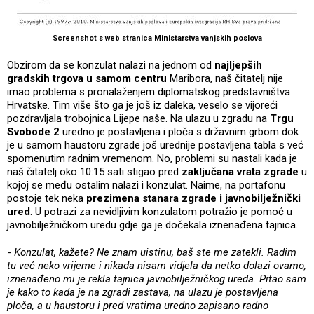
Screenshot s web stranica Ministarstva vanjskih poslova
Obzirom da se konzulat nalazi na jednom od
najljepših
gradskih trgova u samom centru
Maribora, naš čitatelj nije
imao problema s pronalaženjem diplomatskog predstavništva
Hrvatske. Tim više što ga je još iz daleka, veselo se vijoreći
pozdravljala trobojnica Lijepe naše. Na ulazu u zgradu na
Trgu
Svobode 2
uredno je postavljena i ploča s državnim grbom dok
je u samom haustoru zgrade još urednije postavljena tabla s već
spomenutim radnim vremenom. No, problemi su nastali kada je
naš čitatelj oko 10:15 sati stigao pred
zaključana vrata zgrade
u
kojoj se među ostalim nalazi i konzulat. Naime, na portafonu
postoje tek neka
prezimena stanara zgrade i javnobilježnički
ured
. U potrazi za nevidljivim konzulatom potražio je pomoć u
javnobilježničkom uredu gdje ga je dočekala iznenađena tajnica.
-
Konzulat, kažete? Ne znam uistinu, baš ste me zatekli. Radim
tu već neko vrijeme i nikada nisam vidjela da netko dolazi ovamo,
iznenađeno mi je rekla tajnica javnobilježničkog ureda. Pitao sam
je kako to kada je na zgradi zastava, na ulazu je postavljena
ploča, a u haustoru i pred vratima uredno zapisano radno