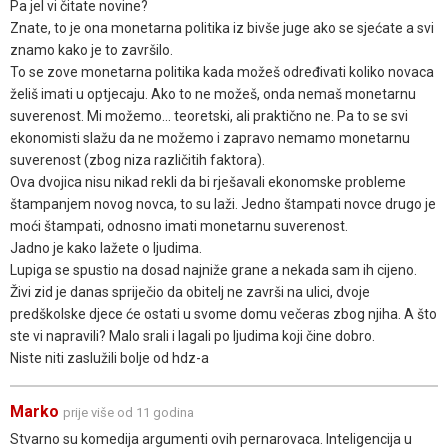
Pa jel vi čitate novine?
Znate, to je ona monetarna politika iz bivše juge ako se sjećate a svi
znamo kako je to završilo.
To se zove monetarna politika kada možeš određivati koliko novaca
želiš imati u optjecaju. Ako to ne možeš, onda nemaš monetarnu
suverenost. Mi možemo... teoretski, ali praktično ne. Pa to se svi
ekonomisti slažu da ne možemo i zapravo nemamo monetarnu
suverenost (zbog niza različitih faktora).
Ova dvojica nisu nikad rekli da bi rješavali ekonomske probleme
štampanjem novog novca, to su laži. Jedno štampati novce drugo je
moći štampati, odnosno imati monetarnu suverenost.
Jadno je kako lažete o ljudima.
Lupiga se spustio na dosad najniže grane a nekada sam ih cijeno.
Živi zid je danas spriječio da obitelj ne završi na ulici, dvoje
predškolske djece će ostati u svome domu večeras zbog njiha. A što
ste vi napravili? Malo srali i lagali po ljudima koji čine dobro.
Niste niti zaslužili bolje od hdz-a
Marko
prije više od 11 godina
Stvarno su komedija argumenti ovih pernarovaca. Inteligencija u