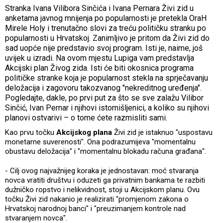
Stranka Ivana Vilibora Sinčića i Ivana Pernara Živi zid u
anketama javnog mnijenja po popularnosti je pretekla OraH
Mirele Holy i trenutačno slovi za treću političku stranku po
popularnosti u Hrvatskoj. Zanimljivo je pritom da Živi zid do
sad uopće nije predstavio svoj program. Isti je, naime, još
uvijek u izradi. Na ovom mjestu Lupiga vam predstavlja
Akcijski plan Živog zida. Isti će biti okosnica programa
političke stranke koja je popularnost stekla na sprječavanju
deložacija i zagovoru takozvanog "nekreditnog uređenja".
Pogledajte, dakle, po prvi put za što se sve zalažu Vilibor
Sinčić, Ivan Pernar i njihovi istomišljenici, a koliko su njihovi
planovi ostvarivi – o tome ćete razmisliti sami.
Kao prvu točku
Akcijskog plana
Živi zid je istaknuo "uspostavu
monetarne suverenosti". Ona podrazumijeva "momentalnu
obustavu deložacija" i "momentalnu blokadu računa građana".
- Cilj ovog najvažnijeg koraka je jednostavan: moć stvaranja
novca vratiti društvu i oduzeti ga privatnim bankama te razbiti
dužničko ropstvo i nelikvidnost, stoji u Akcijskom planu. Ovu
točku Živi zid nakanio je realizirati "promjenom zakona o
Hrvatskoj narodnoj banci" i "preuzimanjem kontrole nad
stvaranjem novca".