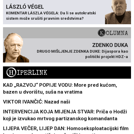
LÁSZLÓ VÉGEL
KOMENTAR LÁSZLA VÉGELA: Da li se autokratski
sistem može srušiti pravnim sredstvima?
KOLUMNA
ZDENKO DUKA
DRUGO MIŠLJENJE ZDENKA DUKE: Dijaspora kao
politički projekt HDZ-a
H
IPERLINK
KAD „RAZVOJ“ POPIJE VODU: More pred kućom,
bazen u dvorištu, suša na vratima
VIKTOR IVANČIĆ: Nazad naši
INTERVENCIJA KOJA MIJENJA STVAR: Priča o Hodži
koji je izvukao mrtvog partizanskog komandanta
LIJEPA VEČER, LIJEP DAN: Homoseksploatacijski film