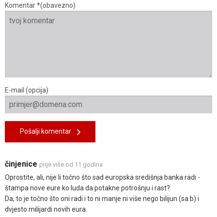
Komentar *(obavezno)
E-mail (opcija)
Pošalji komentar
činjenice
prije više od 11 godina
Oprostite, ali, nije li točno što sad europska središnja banka radi -
štampa nove eure ko luda da potakne potrošnju i rast?
Da, to je točno što oni radi i to ni manje ni više nego bilijun (sa b) i
dvjesto milijardi novih eura.