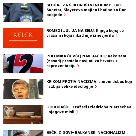
SLUČAJ ZA ŠIRI DRUŠTVENI KOMPLEKS:
Supetar, Slayerova majica i batine za Dan
pobjede
ROMEO I JULIJA NA SELU: Knjiga kojoj se
vraćam i koja nikad nije iznevjerila
POLEMIKA (BIVŠE) NAVIJAČICE: Kako sam
(zasad) prestala navijati za hrvatsku
reprezentaciju
KRIKOM PROTIV NACIZMA: Limeni doboš koji
razbija velike ideologije
HODOČAŠĆE: Tražeći Friedricha Nietzschea
i njegove misli
BEČKI ZIDOVI–BALKANSKI NACIONALIZMI: