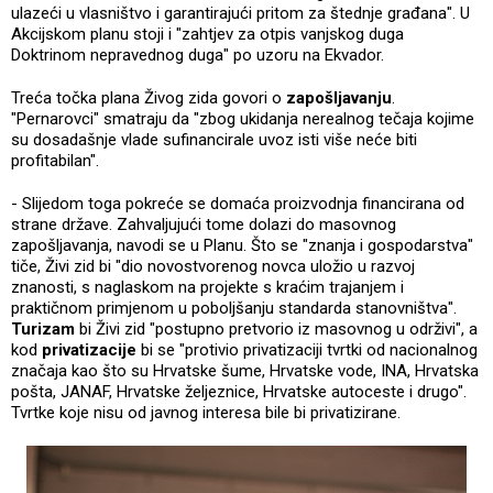
ulazeći u vlasništvo i garantirajući pritom za štednje građana". U
Akcijskom planu stoji i "zahtjev za otpis vanjskog duga
Doktrinom nepravednog duga" po uzoru na Ekvador.
Treća točka plana Živog zida govori o
zapošljavanju
.
"Pernarovci" smatraju da "zbog ukidanja nerealnog tečaja kojime
su dosadašnje vlade sufinancirale uvoz isti više neće biti
profitabilan".
- Slijedom toga pokreće se domaća proizvodnja financirana od
strane države. Zahvaljujući tome dolazi do masovnog
zapošljavanja, navodi se u Planu. Što se "znanja i gospodarstva"
tiče, Živi zid bi "dio novostvorenog novca uložio u razvoj
znanosti, s naglaskom na projekte s kraćim trajanjem i
praktičnom primjenom u poboljšanju standarda stanovništva".
Turizam
bi Živi zid "postupno pretvorio iz masovnog u održivi", a
kod
privatizacije
bi se "protivio privatizaciji tvrtki od nacionalnog
značaja kao što su Hrvatske šume, Hrvatske vode, INA, Hrvatska
pošta, JANAF, Hrvatske željeznice, Hrvatske autoceste i drugo".
Tvrtke koje nisu od javnog interesa bile bi privatizirane.