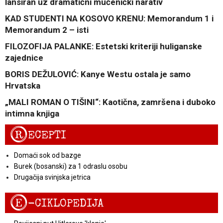
lansiran uz dramatični mučenički narativ
KAD STUDENTI NA KOSOVO KRENU: Memorandum 1 i
Memorandum 2 – isti
FILOZOFIJA PALANKE: Estetski kriteriji huliganske
zajednice
BORIS DEŽULOVIĆ: Kanye Westu ostala je samo
Hrvatska
„MALI ROMAN O TIŠINI“: Kaotična, zamršena i duboko
intimna knjiga
R
ECEPTI
Domaći sok od bazge
Burek (bosanski) za 1 odraslu osobu
Drugačija svinjska jetrica
E
-CIKLOPEDIJA