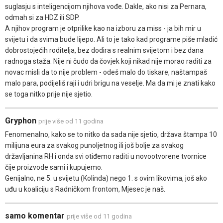
suglasju s inteligencijom njihova vođe. Dakle, ako nisi za Pernara,
odmah si za HDZ ili SDP.
A njihov program je otprilike kao na izboru za miss - ja bih mir u
svijetu i da svima bude lijepo. Ali to je tako kad programe piše mladić
dobrostojećih roditelja, bez dodira s realnim svijetom i bez dana
radnoga staža. Nije ni čudo da čovjek koji nikad nije morao raditi za
novac misli da to nije problem - odeš malo do tiskare, naštampaš
malo para, podijeliš raji i udri brigu na veselje. Ma da mi je znati kako
se toga nitko prije nije sjetio.
Gryphon
prije više od 11 godina
Fenomenalno, kako se to nitko da sada nije sjetio, država štampa 10
milijuna eura za svakog punoljetnog ili još bolje za svakog
državljanina RH i onda svi otiđemo raditi u novootvorene tvornice
čije proizvode sami i kupujemo.
Genijalno, ne 5. u svijetu (Kolinda) nego 1. s ovim likovima, još ako
uđu u koaliciju s Radničkom frontom, Mjesec je naš.
samo komentar
prije više od 11 godina