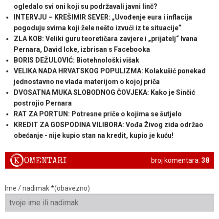
ogledalo svi oni koji su podržavali javni linč?
INTERVJU – KREŠIMIR SEVER: „Uvođenje eura i inflacija
pogoduju svima koji žele nešto izvući iz te situacije“
ZLA KOB: Veliki guru teoretičara zavjere i „prijatelj“ Ivana
Pernara, David Icke, izbrisan s Facebooka
BORIS DEŽULOVIĆ: Biotehnološki višak
VELIKA NADA HRVATSKOG POPULIZMA: Kolakušić ponekad
jednostavno ne vlada materijom o kojoj priča
DVOSATNA MUKA SLOBODNOG ČOVJEKA: Kako je Sinčić
postrojio Pernara
RAT ZA PORTUN: Potresne priče o kojima se šutjelo
KREDIT ZA GOSPODINA VILIBORA: Vođa Živog zida održao
obećanje - nije kupio stan na kredit, kupio je kuću!
K
OMENTARI
broj komentara:
38
Ime / nadimak *(obavezno)