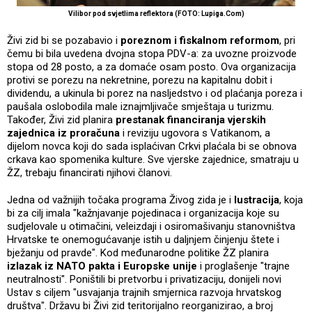
Vilibor pod svjetlima reflektora (FOTO: Lupiga.Com)
Živi zid bi se pozabavio i
poreznom i fiskalnom reformom
, pri
čemu bi bila uvedena dvojna stopa PDV-a: za uvozne proizvode
stopa od 28 posto, a za domaće osam posto. Ova organizacija
protivi se porezu na nekretnine, porezu na kapitalnu dobit i
dividendu, a ukinula bi porez na nasljedstvo i od plaćanja poreza i
paušala oslobodila male iznajmljivače smještaja u turizmu.
Također, Živi zid planira
prestanak financiranja vjerskih
zajednica iz proračuna
i reviziju ugovora s Vatikanom, a
dijelom novca koji do sada isplaćivan Crkvi plaćala bi se obnova
crkava kao spomenika kulture. Sve vjerske zajednice, smatraju u
ŽZ, trebaju financirati njihovi članovi.
Jedna od važnijih točaka programa Živog zida je i
lustracija
, koja
bi za cilj imala "kažnjavanje pojedinaca i organizacija koje su
sudjelovale u otimačini, veleizdaji i osiromašivanju stanovništva
Hrvatske te onemogućavanje istih u daljnjem činjenju štete i
bježanju od pravde". Kod međunarodne politike ŽZ planira
izlazak iz NATO pakta i Europske unije
i proglašenje "trajne
neutralnosti". Poništili bi pretvorbu i privatizaciju, donijeli novi
Ustav s ciljem "usvajanja trajnih smjernica razvoja hrvatskog
društva". Državu bi Živi zid teritorijalno reorganizirao, a broj