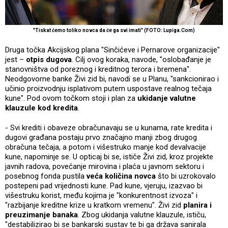
"Tiskat ćemo toliko novca da će ga svi imati" (FOTO: Lupiga.Com)
Druga točka Akcijskog plana "Sinčićeve i Pernarove organizacije"
jest –
otpis dugova
. Cilj ovog koraka, navode, "oslobađanje je
stanovništva od poreznog i kreditnog terora i bremena".
Neodgovorne banke Živi zid bi, navodi se u Planu, "sankcionirao i
učinio proizvodnju isplativom putem uspostave realnog tečaja
kune". Pod ovom točkom stoji i plan za
ukidanje valutne
klauzule kod kredita
.
- Svi krediti i obaveze obračunavaju se u kunama, rate kredita i
dugovi građana postaju prvo značajno manji zbog drugog
obračuna tečaja, a potom i višestruko manje kod devalvacije
kune, napominje se. U opticaj bi se, ističe Živi zid, kroz projekte
javnih radova, povećanje mirovina i plaća u javnom sektoru i
posebnog fonda pustila
veća količina novca
što bi uzrokovalo
postepeni pad vrijednosti kune. Pad kune, vjeruju, izazvao bi
višestruku korist, među kojima je "konkurentnost izvoza" i
"razbijanje kreditne krize u kratkom vremenu". Živi zid
planira i
preuzimanje banaka
. Zbog ukidanja valutne klauzule, ističu,
"destabilizirao bi se bankarski sustav te bi ga država sanirala