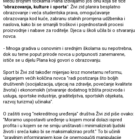
Među brojnim točkama Plana izdvajamo još onu koja se tiče
"obrazovanja, kulture i sporta"
. Živi zid planira besplatno
obrazovanje i veća studentska prava, omogućavanje
obrazovanja kod kuće, zabranu stalnih promjena udžbenika i
naslova, kako bi se smanjili troškovi i pojednostavili procesi
proizvodnje i nabave za roditelje. Djeca u školi učila bi o stvaranju
novca.
- Mnoga gradiva u osnovnim i srednjim školama su nepotrebna,
dok su teme poput prirode novca u potpunosti zanemarene,
ističe se u dijelu Plana koji govori o obrazovanju.
Sport bi Živi zid također mijenjao kroz monetarnu reformu,
ulaganjem većih količina novca "radi postizanja što boljih
društvenih (socijalizacija, utjecaj na zdravlje, povećanje kvalitete
života) i ekonomskih (stvaranje dodatnog tržišta proizvoda i
usluga, sportske industrije, graditeljstva, sportskih objekata,
razvoj turizma) učinaka".
O zaštiti svog "nekreditnog uređenja" društva Živi zid piše ovako:
"Moramo uspostaviti uređenje u kojem moral dolazi ispred
profita i u kojem se ne smiju uništavati i minimalizirati ljudski
životi i sreća kako bi se maksimalizirao profit." To bi učinili
"pravilnim informiranjem koje će onemogućiti manipulacije