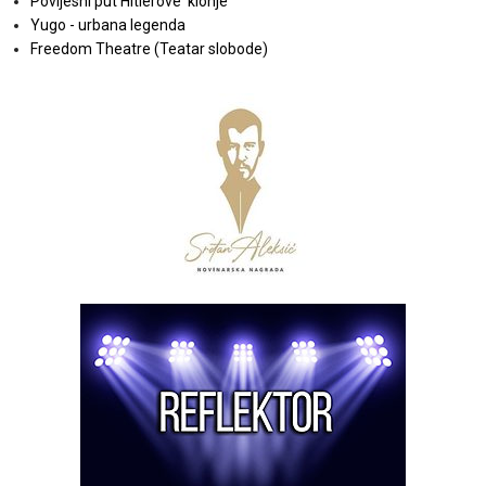
Povijesni put Hitlerove 'klonje'
Yugo - urbana legenda
Freedom Theatre (Teatar slobode)