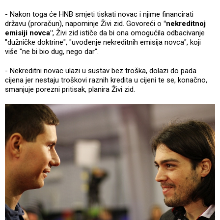
- Nakon toga će HNB smjeti tiskati novac i njime financirati
državu (proračun), napominje Živi zid. Govoreći o
"nekreditnoj
emisiji novca"
, Živi zid ističe da bi ona omogućila odbacivanje
"dužničke doktrine", "uvođenje nekreditnih emisija novca", koji
više "ne bi bio dug, nego dar".
- Nekreditni novac ulazi u sustav bez troška, dolazi do pada
cijena jer nestaju troškovi raznih kredita u cijeni te se, konačno,
smanjuje porezni pritisak, planira Živi zid.