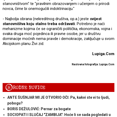
stanovništvom" te "pravilnim obrazovanjem i učenjem o prirodi
novca, čime bi onemogućili indoktrinaciju."
- Najbolja obrana (nekreditnog društva, op.a.) jeste
svijest
stanovništva koju stalno treba održavati
. Potrebno je naći
mehanizme kojima će se ograničiti politička, ekonomska, vojna i
svaka druga moć pojedinca ili pravne osobe, jer u društvu
dominacije moćnih nema pravde i demokracije, zaključuje u svom
Akcijskom planu Živi zid.
Lupiga.Com
Naslovna fotografija: Lupiga.Com
S
RODNE NOVICE
ANTE ŠUŠNJAR MI JE OTVORIO OČI: Pa, kakvi ste vi to ljudi,
pobogu?
BORIS DEŽULOVIĆ: Pernar za bogate
SOCIOPATI I SLUČAJ "ZAMBIJA": Hoće li se sada pogledati u