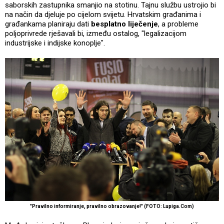
saborskih zastupnika smanjio na stotinu. Tajnu službu ustrojio bi
na način da djeluje po cijelom svijetu. Hrvatskim građanima i
građankama planiraju dati
besplatno liječenje
, a probleme
poljoprivrede rješavali bi, između ostalog, "legalizacijom
industrijske i indijske konoplje".
"Pravilno informiranje, pravilno obrazovanje!" (FOTO: Lupiga.Com)