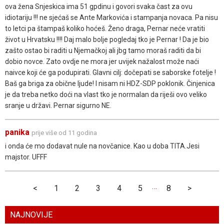
ova žena Snjeskica ima 51 gpdinu i govori svaka čast za ovu
idiotariju !!! ne sjećaš se Ante Markovića i stampanja novaca. Pa nisu
to letci pa štampaš koliko hoćeš. Ženo draga, Pernar neće vratiti
život u Hrvatsku !!!! Daj malo bolje pogledaj tko je Pernar ! Da je bio
zašto ostao bi raditi u Njemačkoj ali jbg tamo moraš raditi da bi
dobio novce. Zato ovdje ne mora jer uvijek nažalost može naći
naivce koji će ga podupirati. Glavni cilj: dočepati se saborske fotelje !
Baš ga briga za obične ljude! I nisam ni HDZ-SDP poklonik. Činjenica
je da treba netko doći na vlast tko je normalan da riješi ovo veliko
sranje u državi. Pernar sigurno NE.
panika
prije više od 11 godina
i onda će mo dodavat nule na novčanice. Kao u doba TITA.Jesi
majstor. UFFF
…
<
1
2
3
4
5
8
>
NAJNOVIJE