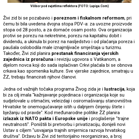
Vilibor pod svjetlima reflektora (FOTO: Lupiga.Com)
Živi zid bi se pozabavio i
poreznom i fiskalnom reformom
, pri
čemu bi bila uvedena dvojna stopa PDV-a: za uvozne proizvode
stopa od 28 posto, a za domaće osam posto. Ova organizacija
protivi se porezu na nekretnine, porezu na kapitalnu dobit i
dividendu, a ukinula bi porez na nasljedstvo i od plaćanja poreza i
paušala oslobodila male iznajmljivače smještaja u turizmu.
Također, Živi zid planira
prestanak financiranja vjerskih
zajednica iz proračuna
i reviziju ugovora s Vatikanom, a
dijelom novca koji do sada isplaćivan Crkvi plaćala bi se obnova
crkava kao spomenika kulture. Sve vjerske zajednice, smatraju u
ŽZ, trebaju financirati njihovi članovi.
Jedna od važnijih točaka programa Živog zida je i
lustracija
, koja
bi za cilj imala "kažnjavanje pojedinaca i organizacija koje su
sudjelovale u otimačini, veleizdaji i osiromašivanju stanovništva
Hrvatske te onemogućavanje istih u daljnjem činjenju štete i
bježanju od pravde". Kod međunarodne politike ŽZ planira
izlazak iz NATO pakta i Europske unije
i proglašenje "trajne
neutralnosti". Poništili bi pretvorbu i privatizaciju, donijeli novi
Ustav s ciljem "usvajanja trajnih smjernica razvoja hrvatskog
društva". Državu bi Živi zid teritorijalno reorganizirao, a broj