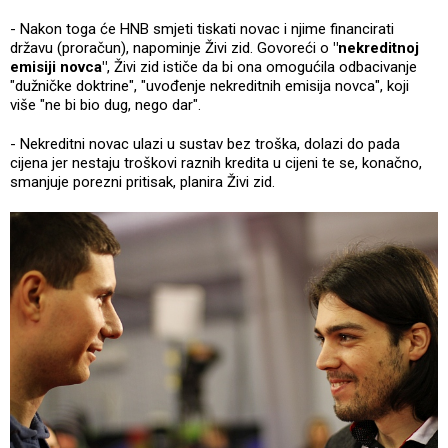
- Nakon toga će HNB smjeti tiskati novac i njime financirati
državu (proračun), napominje Živi zid. Govoreći o
"nekreditnoj
emisiji novca"
, Živi zid ističe da bi ona omogućila odbacivanje
"dužničke doktrine", "uvođenje nekreditnih emisija novca", koji
više "ne bi bio dug, nego dar".
- Nekreditni novac ulazi u sustav bez troška, dolazi do pada
cijena jer nestaju troškovi raznih kredita u cijeni te se, konačno,
smanjuje porezni pritisak, planira Živi zid.