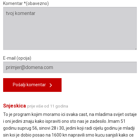
Komentar *(obavezno)
E-mail (opcija)
Pošalji komentar
Snjeskica
prije više od 11 godina
To je program kojim moramo ici svaka cast, na mladima svijet ostaje
i oni jedini znaju kako ispraviti ono sto nas je zadesilo..Imam 51
godinu suprug 56, sinovi 28 i 30, jedini koji radi cijelu godinu je mladji
sin koi je dobio posao na 1600 kn napravili smo kucu sanjsli kako ce