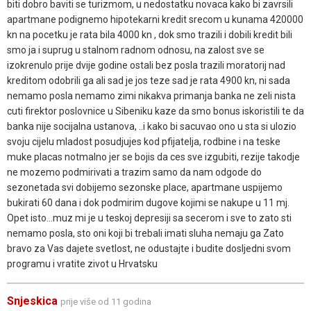
biti dobro baviti se turizmom, u nedostatku novaca kako bi zavrsili
apartmane podignemo hipotekarni kredit srecom u kunama 420000
kn na pocetku je rata bila 4000 kn , dok smo trazili i dobili kredit bili
smo ja i suprug u stalnom radnom odnosu, na zalost sve se
izokrenulo prije dvije godine ostali bez posla trazili moratorij nad
kreditom odobrili ga ali sad je jos teze sad je rata 4900 kn, ni sada
nemamo posla nemamo zimi nikakva primanja banka ne zeli nista
cuti firektor poslovnice u Sibeniku kaze da smo bonus iskoristili te da
banka nije socijalna ustanova, ..i kako bi sacuvao ono u sta si ulozio
svoju cijelu mladost posudjujes kod pfijatelja, rodbine i na teske
muke placas notmalno jer se bojis da ces sve izgubiti, rezije takodje
ne mozemo podmirivati a trazim samo da nam odgode do
sezonetada svi dobijemo sezonske place, apartmane uspijemo
bukirati 60 dana i dok podmirim dugove kojimi se nakupe u 11 mj.
Opet isto...muz mi je u teskoj depresiji sa secerom i sve to zato sti
nemamo posla, sto oni koji bi trebali imati sluha nemaju ga Zato
bravo za Vas dajete svetlost, ne odustajte i budite dosljedni svom
programu i vratite zivot u Hrvatsku
Snjeskica
prije više od 11 godina