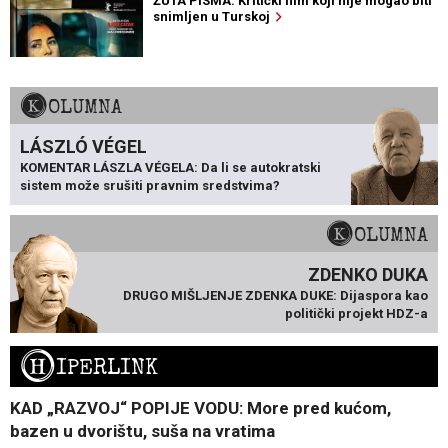
ŽUTA PISMA: Kritički film koji nije mogao biti
snimljen u Turskoj
KOLUMNA
LÁSZLÓ VÉGEL
KOMENTAR LÁSZLA VÉGELA: Da li se autokratski
sistem može srušiti pravnim sredstvima?
KOLUMNA
ZDENKO DUKA
DRUGO MIŠLJENJE ZDENKA DUKE: Dijaspora kao
politički projekt HDZ-a
H
IPERLINK
KAD „RAZVOJ“ POPIJE VODU: More pred kućom,
bazen u dvorištu, suša na vratima