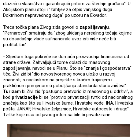
ulazeći u vlasništvo i garantirajući pritom za štednje građana". U
Akcijskom planu stoji i "zahtjev za otpis vanjskog duga
Doktrinom nepravednog duga" po uzoru na Ekvador.
Treća točka plana Živog zida govori o
zapošljavanju
.
"Pernarovci" smatraju da "zbog ukidanja nerealnog tečaja kojime
su dosadašnje vlade sufinancirale uvoz isti više neće biti
profitabilan".
- Slijedom toga pokreće se domaća proizvodnja financirana od
strane države. Zahvaljujući tome dolazi do masovnog
zapošljavanja, navodi se u Planu. Što se "znanja i gospodarstva"
tiče, Živi zid bi "dio novostvorenog novca uložio u razvoj
znanosti, s naglaskom na projekte s kraćim trajanjem i
praktičnom primjenom u poboljšanju standarda stanovništva".
Turizam
bi Živi zid "postupno pretvorio iz masovnog u održivi", a
kod
privatizacije
bi se "protivio privatizaciji tvrtki od nacionalnog
značaja kao što su Hrvatske šume, Hrvatske vode, INA, Hrvatska
pošta, JANAF, Hrvatske željeznice, Hrvatske autoceste i drugo".
Tvrtke koje nisu od javnog interesa bile bi privatizirane.