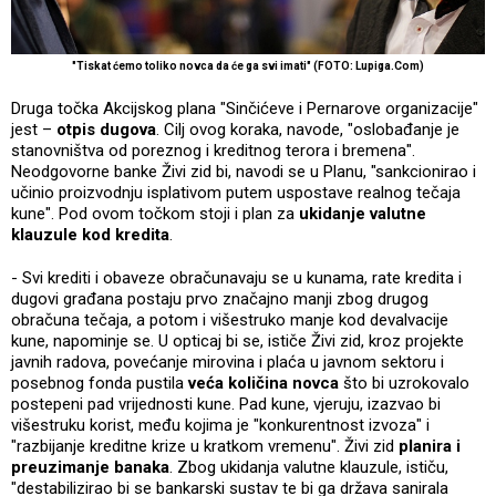
"Tiskat ćemo toliko novca da će ga svi imati" (FOTO: Lupiga.Com)
Druga točka Akcijskog plana "Sinčićeve i Pernarove organizacije"
jest –
otpis dugova
. Cilj ovog koraka, navode, "oslobađanje je
stanovništva od poreznog i kreditnog terora i bremena".
Neodgovorne banke Živi zid bi, navodi se u Planu, "sankcionirao i
učinio proizvodnju isplativom putem uspostave realnog tečaja
kune". Pod ovom točkom stoji i plan za
ukidanje valutne
klauzule kod kredita
.
- Svi krediti i obaveze obračunavaju se u kunama, rate kredita i
dugovi građana postaju prvo značajno manji zbog drugog
obračuna tečaja, a potom i višestruko manje kod devalvacije
kune, napominje se. U opticaj bi se, ističe Živi zid, kroz projekte
javnih radova, povećanje mirovina i plaća u javnom sektoru i
posebnog fonda pustila
veća količina novca
što bi uzrokovalo
postepeni pad vrijednosti kune. Pad kune, vjeruju, izazvao bi
višestruku korist, među kojima je "konkurentnost izvoza" i
"razbijanje kreditne krize u kratkom vremenu". Živi zid
planira i
preuzimanje banaka
. Zbog ukidanja valutne klauzule, ističu,
"destabilizirao bi se bankarski sustav te bi ga država sanirala