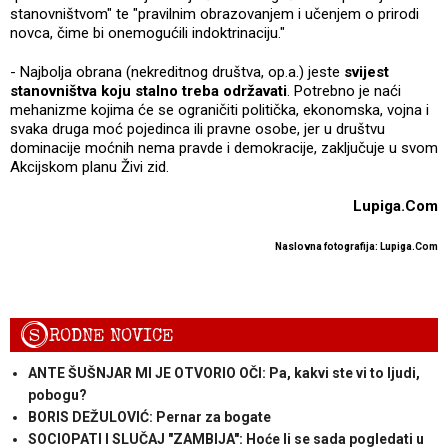
stanovništvom" te "pravilnim obrazovanjem i učenjem o prirodi
novca, čime bi onemogućili indoktrinaciju."
- Najbolja obrana (nekreditnog društva, op.a.) jeste
svijest
stanovništva koju stalno treba održavati
. Potrebno je naći
mehanizme kojima će se ograničiti politička, ekonomska, vojna i
svaka druga moć pojedinca ili pravne osobe, jer u društvu
dominacije moćnih nema pravde i demokracije, zaključuje u svom
Akcijskom planu Živi zid.
Lupiga.Com
Naslovna fotografija: Lupiga.Com
S
RODNE NOVICE
ANTE ŠUŠNJAR MI JE OTVORIO OČI: Pa, kakvi ste vi to ljudi,
pobogu?
BORIS DEŽULOVIĆ: Pernar za bogate
SOCIOPATI I SLUČAJ "ZAMBIJA": Hoće li se sada pogledati u