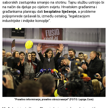
saborskih zastupnika smanjio na stotinu. Tajnu službu ustrojio bi
na način da djeluje po cijelom svijetu. Hrvatskim građanima i
građankama planiraju dati
besplatno liječenje
, a probleme
poljoprivrede rješavali bi, između ostalog, "legalizacijom
industrijske i indijske konoplje".
"Pravilno informiranje, pravilno obrazovanje!" (FOTO: Lupiga.Com)