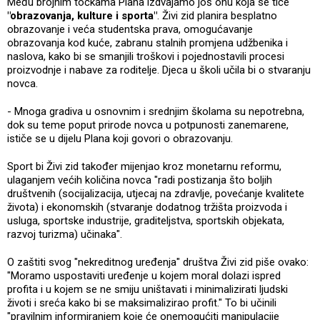
Među brojnim točkama Plana izdvajamo još onu koja se tiče
"obrazovanja, kulture i sporta"
. Živi zid planira besplatno
obrazovanje i veća studentska prava, omogućavanje
obrazovanja kod kuće, zabranu stalnih promjena udžbenika i
naslova, kako bi se smanjili troškovi i pojednostavili procesi
proizvodnje i nabave za roditelje. Djeca u školi učila bi o stvaranju
novca.
- Mnoga gradiva u osnovnim i srednjim školama su nepotrebna,
dok su teme poput prirode novca u potpunosti zanemarene,
ističe se u dijelu Plana koji govori o obrazovanju.
Sport bi Živi zid također mijenjao kroz monetarnu reformu,
ulaganjem većih količina novca "radi postizanja što boljih
društvenih (socijalizacija, utjecaj na zdravlje, povećanje kvalitete
života) i ekonomskih (stvaranje dodatnog tržišta proizvoda i
usluga, sportske industrije, graditeljstva, sportskih objekata,
razvoj turizma) učinaka".
O zaštiti svog "nekreditnog uređenja" društva Živi zid piše ovako:
"Moramo uspostaviti uređenje u kojem moral dolazi ispred
profita i u kojem se ne smiju uništavati i minimalizirati ljudski
životi i sreća kako bi se maksimalizirao profit." To bi učinili
"pravilnim informiranjem koje će onemogućiti manipulacije