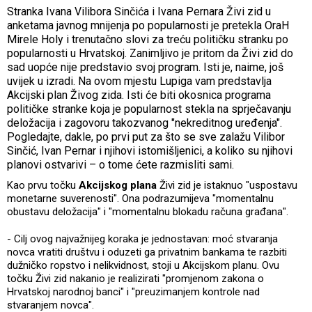
Stranka Ivana Vilibora Sinčića i Ivana Pernara Živi zid u
anketama javnog mnijenja po popularnosti je pretekla OraH
Mirele Holy i trenutačno slovi za treću političku stranku po
popularnosti u Hrvatskoj. Zanimljivo je pritom da Živi zid do
sad uopće nije predstavio svoj program. Isti je, naime, još
uvijek u izradi. Na ovom mjestu Lupiga vam predstavlja
Akcijski plan Živog zida. Isti će biti okosnica programa
političke stranke koja je popularnost stekla na sprječavanju
deložacija i zagovoru takozvanog "nekreditnog uređenja".
Pogledajte, dakle, po prvi put za što se sve zalažu Vilibor
Sinčić, Ivan Pernar i njihovi istomišljenici, a koliko su njihovi
planovi ostvarivi – o tome ćete razmisliti sami.
Kao prvu točku
Akcijskog plana
Živi zid je istaknuo "uspostavu
monetarne suverenosti". Ona podrazumijeva "momentalnu
obustavu deložacija" i "momentalnu blokadu računa građana".
- Cilj ovog najvažnijeg koraka je jednostavan: moć stvaranja
novca vratiti društvu i oduzeti ga privatnim bankama te razbiti
dužničko ropstvo i nelikvidnost, stoji u Akcijskom planu. Ovu
točku Živi zid nakanio je realizirati "promjenom zakona o
Hrvatskoj narodnoj banci" i "preuzimanjem kontrole nad
stvaranjem novca".