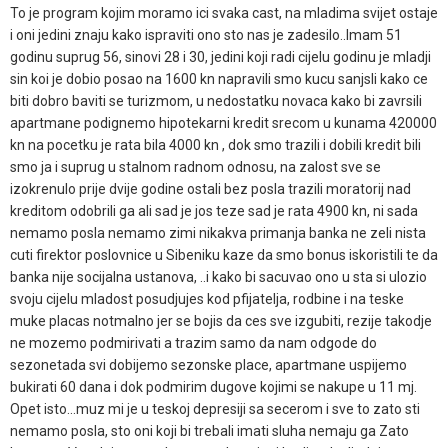
To je program kojim moramo ici svaka cast, na mladima svijet ostaje
i oni jedini znaju kako ispraviti ono sto nas je zadesilo..Imam 51
godinu suprug 56, sinovi 28 i 30, jedini koji radi cijelu godinu je mladji
sin koi je dobio posao na 1600 kn napravili smo kucu sanjsli kako ce
biti dobro baviti se turizmom, u nedostatku novaca kako bi zavrsili
apartmane podignemo hipotekarni kredit srecom u kunama 420000
kn na pocetku je rata bila 4000 kn , dok smo trazili i dobili kredit bili
smo ja i suprug u stalnom radnom odnosu, na zalost sve se
izokrenulo prije dvije godine ostali bez posla trazili moratorij nad
kreditom odobrili ga ali sad je jos teze sad je rata 4900 kn, ni sada
nemamo posla nemamo zimi nikakva primanja banka ne zeli nista
cuti firektor poslovnice u Sibeniku kaze da smo bonus iskoristili te da
banka nije socijalna ustanova, ..i kako bi sacuvao ono u sta si ulozio
svoju cijelu mladost posudjujes kod pfijatelja, rodbine i na teske
muke placas notmalno jer se bojis da ces sve izgubiti, rezije takodje
ne mozemo podmirivati a trazim samo da nam odgode do
sezonetada svi dobijemo sezonske place, apartmane uspijemo
bukirati 60 dana i dok podmirim dugove kojimi se nakupe u 11 mj.
Opet isto...muz mi je u teskoj depresiji sa secerom i sve to zato sti
nemamo posla, sto oni koji bi trebali imati sluha nemaju ga Zato