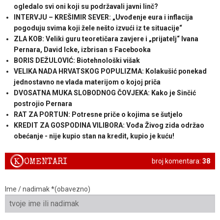
ogledalo svi oni koji su podržavali javni linč?
INTERVJU – KREŠIMIR SEVER: „Uvođenje eura i inflacija
pogoduju svima koji žele nešto izvući iz te situacije“
ZLA KOB: Veliki guru teoretičara zavjere i „prijatelj“ Ivana
Pernara, David Icke, izbrisan s Facebooka
BORIS DEŽULOVIĆ: Biotehnološki višak
VELIKA NADA HRVATSKOG POPULIZMA: Kolakušić ponekad
jednostavno ne vlada materijom o kojoj priča
DVOSATNA MUKA SLOBODNOG ČOVJEKA: Kako je Sinčić
postrojio Pernara
RAT ZA PORTUN: Potresne priče o kojima se šutjelo
KREDIT ZA GOSPODINA VILIBORA: Vođa Živog zida održao
obećanje - nije kupio stan na kredit, kupio je kuću!
K
OMENTARI
broj komentara:
38
Ime / nadimak *(obavezno)