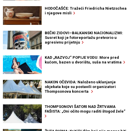
HODOČAŠĆE: Tražeći Friedricha Nietzschea
i njegove misli
BEČKI ZIDOVI–BALKANSKI NACIONALIZMI:
Susret koji je fotoreportažu pretvorio u
agresivnu prijetnju
KAD „RAZVOJ“ POPIJE VODU: More pred
kućom, bazen u dvorištu, suša na vratima
NAKON OČEVIDA: Naloženo uklanjanje
objekata koje su postavili organizatori
Thompsonova koncerta
THOMPSONOVI ŠATORI NAD ŽRTVAMA
FAŠISTA: „Oni očito mogu raditi štogod žele“