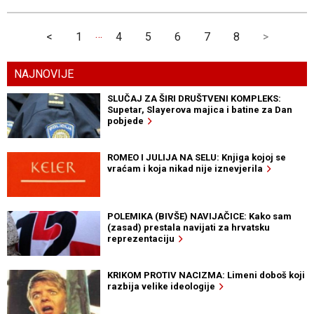
…
<
1
4
5
6
7
8
>
NAJNOVIJE
SLUČAJ ZA ŠIRI DRUŠTVENI KOMPLEKS:
Supetar, Slayerova majica i batine za Dan
pobjede
ROMEO I JULIJA NA SELU: Knjiga kojoj se
vraćam i koja nikad nije iznevjerila
POLEMIKA (BIVŠE) NAVIJAČICE: Kako sam
(zasad) prestala navijati za hrvatsku
reprezentaciju
KRIKOM PROTIV NACIZMA: Limeni doboš koji
razbija velike ideologije