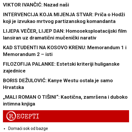
VIKTOR IVANČIĆ: Nazad naši
INTERVENCIJA KOJA MIJENJA STVAR: Priča o Hodži
koji je izvukao mrtvog partizanskog komandanta
LIJEPA VEČER, LIJEP DAN: Homoseksploatacijski film
lansiran uz dramatični mučenički narativ
KAD STUDENTI NA KOSOVO KRENU: Memorandum 1 i
Memorandum 2 – isti
FILOZOFIJA PALANKE: Estetski kriteriji huliganske
zajednice
BORIS DEŽULOVIĆ: Kanye Westu ostala je samo
Hrvatska
„MALI ROMAN O TIŠINI“: Kaotična, zamršena i duboko
intimna knjiga
R
ECEPTI
Domaći sok od bazge