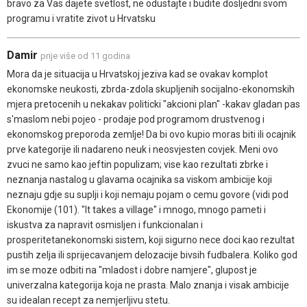
bravo za Vas dajete svetlost, ne odustajte i budite dosljedni svom
programu i vratite zivot u Hrvatsku
Damir
prije više od 11 godina
Mora da je situacija u Hrvatskoj jeziva kad se ovakav komplot
ekonomske neukosti, zbrda-zdola skupljenih socijalno-ekonomskih
mjera pretocenih u nekakav politicki "akcioni plan" -kakav gladan pas
s'maslom nebi pojeo - prodaje pod programom drustvenog i
ekonomskog preporoda zemlje! Da bi ovo kupio moras biti ili ocajnik
prve kategorije ili nadareno neuk i neosvjesten covjek. Meni ovo
zvuci ne samo kao jeftin populizam; vise kao rezultati zbrke i
neznanja nastalog u glavama ocajnika sa viskom ambicije koji
neznaju gdje su suplji i koji nemaju pojam o cemu govore (vidi pod
Ekonomije (101). "It takes a village" i mnogo, mnogo pameti i
iskustva za napravit osmisljen i funkcionalan i
prosperitetanekonomski sistem, koji sigurno nece doci kao rezultat
pustih zelja ili sprijecavanjem delozacije bivsih fudbalera. Koliko god
im se moze odbiti na "mladost i dobre namjere", glupost je
univerzalna kategorija koja ne prasta. Malo znanja i visak ambicije
su idealan recept za nemjerljivu stetu.