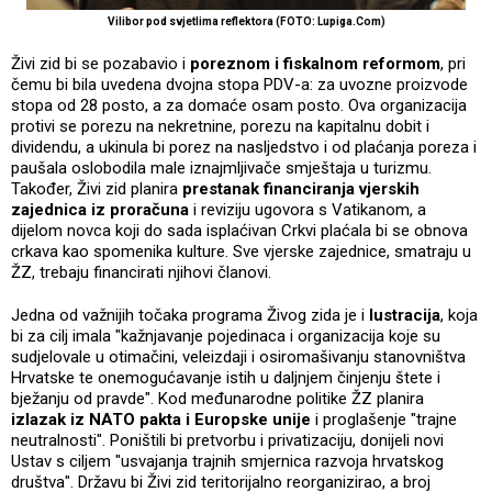
Vilibor pod svjetlima reflektora (FOTO: Lupiga.Com)
Živi zid bi se pozabavio i
poreznom i fiskalnom reformom
, pri
čemu bi bila uvedena dvojna stopa PDV-a: za uvozne proizvode
stopa od 28 posto, a za domaće osam posto. Ova organizacija
protivi se porezu na nekretnine, porezu na kapitalnu dobit i
dividendu, a ukinula bi porez na nasljedstvo i od plaćanja poreza i
paušala oslobodila male iznajmljivače smještaja u turizmu.
Također, Živi zid planira
prestanak financiranja vjerskih
zajednica iz proračuna
i reviziju ugovora s Vatikanom, a
dijelom novca koji do sada isplaćivan Crkvi plaćala bi se obnova
crkava kao spomenika kulture. Sve vjerske zajednice, smatraju u
ŽZ, trebaju financirati njihovi članovi.
Jedna od važnijih točaka programa Živog zida je i
lustracija
, koja
bi za cilj imala "kažnjavanje pojedinaca i organizacija koje su
sudjelovale u otimačini, veleizdaji i osiromašivanju stanovništva
Hrvatske te onemogućavanje istih u daljnjem činjenju štete i
bježanju od pravde". Kod međunarodne politike ŽZ planira
izlazak iz NATO pakta i Europske unije
i proglašenje "trajne
neutralnosti". Poništili bi pretvorbu i privatizaciju, donijeli novi
Ustav s ciljem "usvajanja trajnih smjernica razvoja hrvatskog
društva". Državu bi Živi zid teritorijalno reorganizirao, a broj