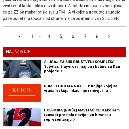
zivit i imat koliko toliko egzistenciju. Zatobda cim budu izbori glasat
cu za ZZ pa makar otislo sve u PM... A vi kojima trenutna situacija
pase budete razbucani od strane malca po imenu Ivan Sincic eto
…
<
1
4
5
6
7
8
>
NAJNOVIJE
SLUČAJ ZA ŠIRI DRUŠTVENI KOMPLEKS:
Supetar, Slayerova majica i batine za Dan
pobjede
ROMEO I JULIJA NA SELU: Knjiga kojoj se
vraćam i koja nikad nije iznevjerila
POLEMIKA (BIVŠE) NAVIJAČICE: Kako sam
(zasad) prestala navijati za hrvatsku
reprezentaciju