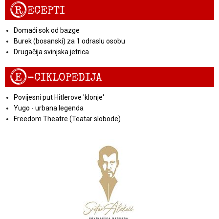
R
ECEPTI
Domaći sok od bazge
Burek (bosanski) za 1 odraslu osobu
Drugačija svinjska jetrica
E
-CIKLOPEDIJA
Povijesni put Hitlerove 'klonje'
Yugo - urbana legenda
Freedom Theatre (Teatar slobode)