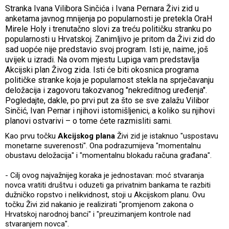
Stranka Ivana Vilibora Sinčića i Ivana Pernara Živi zid u
anketama javnog mnijenja po popularnosti je pretekla OraH
Mirele Holy i trenutačno slovi za treću političku stranku po
popularnosti u Hrvatskoj. Zanimljivo je pritom da Živi zid do
sad uopće nije predstavio svoj program. Isti je, naime, još
uvijek u izradi. Na ovom mjestu Lupiga vam predstavlja
Akcijski plan Živog zida. Isti će biti okosnica programa
političke stranke koja je popularnost stekla na sprječavanju
deložacija i zagovoru takozvanog "nekreditnog uređenja".
Pogledajte, dakle, po prvi put za što se sve zalažu Vilibor
Sinčić, Ivan Pernar i njihovi istomišljenici, a koliko su njihovi
planovi ostvarivi – o tome ćete razmisliti sami.
Kao prvu točku
Akcijskog plana
Živi zid je istaknuo "uspostavu
monetarne suverenosti". Ona podrazumijeva "momentalnu
obustavu deložacija" i "momentalnu blokadu računa građana".
- Cilj ovog najvažnijeg koraka je jednostavan: moć stvaranja
novca vratiti društvu i oduzeti ga privatnim bankama te razbiti
dužničko ropstvo i nelikvidnost, stoji u Akcijskom planu. Ovu
točku Živi zid nakanio je realizirati "promjenom zakona o
Hrvatskoj narodnoj banci" i "preuzimanjem kontrole nad
stvaranjem novca".