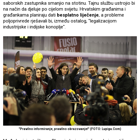
saborskih zastupnika smanjio na stotinu. Tajnu službu ustrojio bi
na način da djeluje po cijelom svijetu. Hrvatskim građanima i
građankama planiraju dati
besplatno liječenje
, a probleme
poljoprivrede rješavali bi, između ostalog, "legalizacijom
industrijske i indijske konoplje".
"Pravilno informiranje, pravilno obrazovanje!" (FOTO: Lupiga.Com)