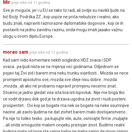
Mir
prije više od 11 godina
Sve je moguće, jer i u EU se tako to radi, ali ovdje su navikli ljude na
bič Božji. Podrška ŽZ , koji uopće ne priča nebuloze i realno, ako
budu znali, napraviti raznorazne diplomatske dogovore , koji će ih
postaviti na jednu zavidnu razinu, onda mogu imati jaaako važnu
ulogu u ovom dijelu Europe.
morao sam
prije više od 11 godina
Kad sam vidio komentare nekih ocigledno HDZ ovaca i SDP
ovaca...pa ljudi nista se ne mijenja vec godinama. Odjednom se
pojavi taj Zivi zid i barem ima neku trunku svjetlosti... Mozda se nece
promijenit apsolutno sve, mozda sve ideje nisu dobre...mozda
,mozda...ali ako ne probamo napravit promjenu necemo znat...
Stvarno je jadno gledat vise ista lica isti lopovluk.. Nije me briga tko
ce vodit drzavu dok god je ta drzava ugodna za zivot i nudi posteni
prosperitet... Ovi koji se bogate ma nek se bogate na neke ssumnjive
nacine ,ali zasto ljudima ne dat zivhet barem malo dostojanstveno...
Pa nije to toliko tesko...pa kupujte vile, aute, osnivajte firme ,muljajte
...ali onda omogucite malom covjeku pristojan zivot. Budimo realni
ljudima niata od toga sta vama treba ne treba samo da mogu mirno