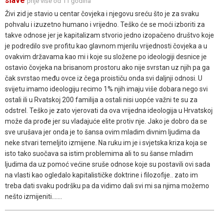
slave
prije više od 11 godina
Živi zid je stavio u centar čovjeka i njegovu sreću što je za svaku
pohvalu i izuzetno humano i vrijedno. Teško će se moći izboriti za
takve odnose jer je kapitalizam stvorio jedno izopačeno društvo koje
je podredilo sve profitu kao glavnom mjerilu vrijednosti čovjeka a u
ovakvim državama kao mi i koje su složene po ideologiji desnice je
ostavio čovjeka na brisanom prostoru ako nije svrstan uz njih pa ga
čak svrstao među ovce iz čega proističu onda svi daljnji odnosi. U
svijetu imamo ideologiju recimo 1% njih imaju više dobara nego svi
ostali ili u Rvatskoj 200 familija a ostali nisi uopće važni te su za
odstrel. Teško je zato vjerovati da ova vrijedna ideologija u Hrvatskoj
može da prođe jer su vladajuće elite protiv nje. Jako je dobro da se
sve urušava jer onda je to šansa ovim mladim divnim ljudima da
neke stvari temeljito izmijene. Na ruku im je i svjetska kriza koja se
isto tako suočava sa istim problemima ali to su šanse mladim
ljudima da uz pomoć većine sruše odnose koje su postavili ovi sada
na vlasti kao ogledalo kapitalističke doktrine i filozofije.. zato im
treba dati svaku podršku pa da vidimo dali svi mi sa njima možemo
nešto izmijeniti.......