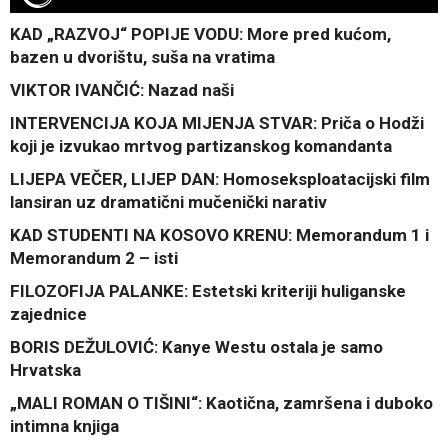
KAD „RAZVOJ“ POPIJE VODU: More pred kućom,
bazen u dvorištu, suša na vratima
VIKTOR IVANČIĆ: Nazad naši
INTERVENCIJA KOJA MIJENJA STVAR: Priča o Hodži
koji je izvukao mrtvog partizanskog komandanta
LIJEPA VEČER, LIJEP DAN: Homoseksploatacijski film
lansiran uz dramatični mučenički narativ
KAD STUDENTI NA KOSOVO KRENU: Memorandum 1 i
Memorandum 2 – isti
FILOZOFIJA PALANKE: Estetski kriteriji huliganske
zajednice
BORIS DEŽULOVIĆ: Kanye Westu ostala je samo
Hrvatska
„MALI ROMAN O TIŠINI“: Kaotična, zamršena i duboko
intimna knjiga