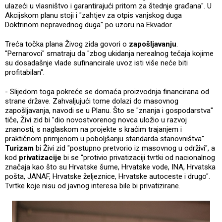
ulazeći u vlasništvo i garantirajući pritom za štednje građana". U
Akcijskom planu stoji i "zahtjev za otpis vanjskog duga
Doktrinom nepravednog duga" po uzoru na Ekvador.
Treća točka plana Živog zida govori o
zapošljavanju
.
"Pernarovci" smatraju da "zbog ukidanja nerealnog tečaja kojime
su dosadašnje vlade sufinancirale uvoz isti više neće biti
profitabilan".
- Slijedom toga pokreće se domaća proizvodnja financirana od
strane države. Zahvaljujući tome dolazi do masovnog
zapošljavanja, navodi se u Planu. Što se "znanja i gospodarstva"
tiče, Živi zid bi "dio novostvorenog novca uložio u razvoj
znanosti, s naglaskom na projekte s kraćim trajanjem i
praktičnom primjenom u poboljšanju standarda stanovništva".
Turizam
bi Živi zid "postupno pretvorio iz masovnog u održivi", a
kod
privatizacije
bi se "protivio privatizaciji tvrtki od nacionalnog
značaja kao što su Hrvatske šume, Hrvatske vode, INA, Hrvatska
pošta, JANAF, Hrvatske željeznice, Hrvatske autoceste i drugo".
Tvrtke koje nisu od javnog interesa bile bi privatizirane.