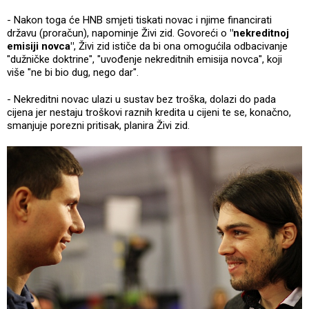
- Nakon toga će HNB smjeti tiskati novac i njime financirati
državu (proračun), napominje Živi zid. Govoreći o
"nekreditnoj
emisiji novca"
, Živi zid ističe da bi ona omogućila odbacivanje
"dužničke doktrine", "uvođenje nekreditnih emisija novca", koji
više "ne bi bio dug, nego dar".
- Nekreditni novac ulazi u sustav bez troška, dolazi do pada
cijena jer nestaju troškovi raznih kredita u cijeni te se, konačno,
smanjuje porezni pritisak, planira Živi zid.