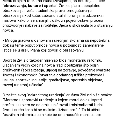
Među brojnim točkama Plana izdvajamo još onu koja se tiče
"obrazovanja, kulture i sporta"
. Živi zid planira besplatno
obrazovanje i veća studentska prava, omogućavanje
obrazovanja kod kuće, zabranu stalnih promjena udžbenika i
naslova, kako bi se smanjili troškovi i pojednostavili procesi
proizvodnje i nabave za roditelje. Djeca u školi učila bi o stvaranju
novca.
- Mnoga gradiva u osnovnim i srednjim školama su nepotrebna,
dok su teme poput prirode novca u potpunosti zanemarene,
ističe se u dijelu Plana koji govori o obrazovanju.
Sport bi Živi zid također mijenjao kroz monetarnu reformu,
ulaganjem većih količina novca "radi postizanja što boljih
društvenih (socijalizacija, utjecaj na zdravlje, povećanje kvalitete
života) i ekonomskih (stvaranje dodatnog tržišta proizvoda i
usluga, sportske industrije, graditeljstva, sportskih objekata,
razvoj turizma) učinaka".
O zaštiti svog "nekreditnog uređenja" društva Živi zid piše ovako:
"Moramo uspostaviti uređenje u kojem moral dolazi ispred
profita i u kojem se ne smiju uništavati i minimalizirati ljudski
životi i sreća kako bi se maksimalizirao profit." To bi učinili
"pravilnim informiranjem koje će onemogućiti manipulacije