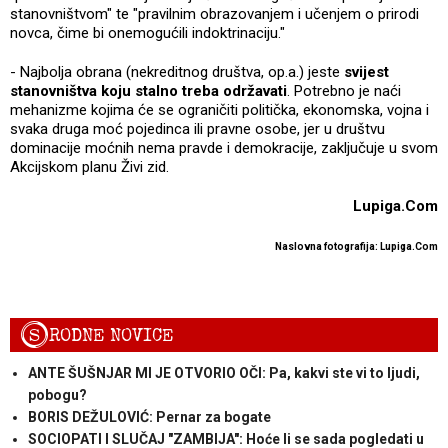
stanovništvom" te "pravilnim obrazovanjem i učenjem o prirodi
novca, čime bi onemogućili indoktrinaciju."
- Najbolja obrana (nekreditnog društva, op.a.) jeste
svijest
stanovništva koju stalno treba održavati
. Potrebno je naći
mehanizme kojima će se ograničiti politička, ekonomska, vojna i
svaka druga moć pojedinca ili pravne osobe, jer u društvu
dominacije moćnih nema pravde i demokracije, zaključuje u svom
Akcijskom planu Živi zid.
Lupiga.Com
Naslovna fotografija: Lupiga.Com
S
RODNE NOVICE
ANTE ŠUŠNJAR MI JE OTVORIO OČI: Pa, kakvi ste vi to ljudi,
pobogu?
BORIS DEŽULOVIĆ: Pernar za bogate
SOCIOPATI I SLUČAJ "ZAMBIJA": Hoće li se sada pogledati u