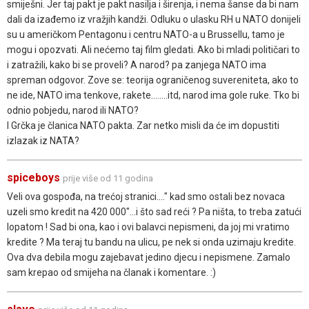
smiješni. Jer taj pakt je pakt nasilja i širenja, i nema šanse da bi nam
dali da izađemo iz vražjih kandži. Odluku o ulasku RH u NATO donijeli
su u američkom Pentagonu i centru NATO-a u Brussellu, tamo je
mogu i opozvati. Ali nećemo taj film gledati. Ako bi mladi političari to
i zatražili, kako bi se proveli? A narod? pa zanjega NATO ima
spreman odgovor. Zove se: teorija ograničenog suvereniteta, ako to
ne ide, NATO ima tenkove, rakete........itd, narod ima gole ruke. Tko bi
odnio pobjedu, narod ili NATO?
I Grčka je članica NATO pakta. Zar netko misli da će im dopustiti
izlazak iz NATA?
spiceboys
prije više od 11 godina
Veli ova gospođa, na trećoj stranici...." kad smo ostali bez novaca
uzeli smo kredit na 420 000"...i što sad reći ? Pa ništa, to treba zatući
lopatom ! Sad bi ona, kao i ovi balavci nepismeni, da joj mi vratimo
kredite ? Ma teraj tu bandu na ulicu, pe nek si onda uzimaju kredite.
Ova dva debila mogu zajebavat jedino djecu i nepismene. Zamalo
sam krepao od smijeha na članak i komentare. :)