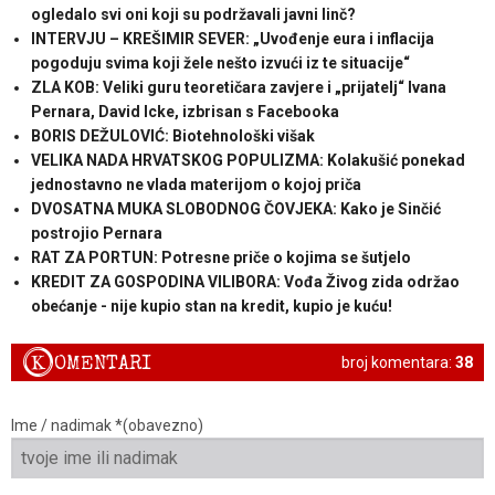
ogledalo svi oni koji su podržavali javni linč?
INTERVJU – KREŠIMIR SEVER: „Uvođenje eura i inflacija
pogoduju svima koji žele nešto izvući iz te situacije“
ZLA KOB: Veliki guru teoretičara zavjere i „prijatelj“ Ivana
Pernara, David Icke, izbrisan s Facebooka
BORIS DEŽULOVIĆ: Biotehnološki višak
VELIKA NADA HRVATSKOG POPULIZMA: Kolakušić ponekad
jednostavno ne vlada materijom o kojoj priča
DVOSATNA MUKA SLOBODNOG ČOVJEKA: Kako je Sinčić
postrojio Pernara
RAT ZA PORTUN: Potresne priče o kojima se šutjelo
KREDIT ZA GOSPODINA VILIBORA: Vođa Živog zida održao
obećanje - nije kupio stan na kredit, kupio je kuću!
K
OMENTARI
broj komentara:
38
Ime / nadimak *(obavezno)