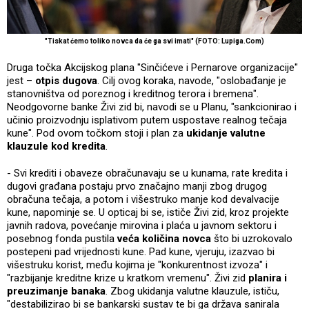
"Tiskat ćemo toliko novca da će ga svi imati" (FOTO: Lupiga.Com)
Druga točka Akcijskog plana "Sinčićeve i Pernarove organizacije"
jest –
otpis dugova
. Cilj ovog koraka, navode, "oslobađanje je
stanovništva od poreznog i kreditnog terora i bremena".
Neodgovorne banke Živi zid bi, navodi se u Planu, "sankcionirao i
učinio proizvodnju isplativom putem uspostave realnog tečaja
kune". Pod ovom točkom stoji i plan za
ukidanje valutne
klauzule kod kredita
.
- Svi krediti i obaveze obračunavaju se u kunama, rate kredita i
dugovi građana postaju prvo značajno manji zbog drugog
obračuna tečaja, a potom i višestruko manje kod devalvacije
kune, napominje se. U opticaj bi se, ističe Živi zid, kroz projekte
javnih radova, povećanje mirovina i plaća u javnom sektoru i
posebnog fonda pustila
veća količina novca
što bi uzrokovalo
postepeni pad vrijednosti kune. Pad kune, vjeruju, izazvao bi
višestruku korist, među kojima je "konkurentnost izvoza" i
"razbijanje kreditne krize u kratkom vremenu". Živi zid
planira i
preuzimanje banaka
. Zbog ukidanja valutne klauzule, ističu,
"destabilizirao bi se bankarski sustav te bi ga država sanirala