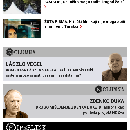
FAŠISTA: „Oni očito mogu raditi štogod žele“
ŽUTA PISMA: Kritički film koji nije mogao biti
snimljen u Turskoj
KOLUMNA
LÁSZLÓ VÉGEL
KOMENTAR LÁSZLA VÉGELA: Da li se autokratski
sistem može srušiti pravnim sredstvima?
KOLUMNA
ZDENKO DUKA
DRUGO MIŠLJENJE ZDENKA DUKE: Dijaspora kao
politički projekt HDZ-a
H
IPERLINK