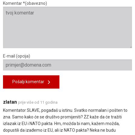
Komentar *(obavezno)
E-mail (opcija)
Pošalji komentar
zlatan
prije više od 11 godina
Komentator SLAVE, pogađaš u istinu. Svatko normalan i pošten to
zna. Samo kako će se društvo promijeniti? ŽZ kaže da će tražiti
izlazak iz EU i NATO pakta. Hm, možda bi nam, kažem možda,
dopustili da izađemo iz EU, ali iz NATO pakta? Neka ne budu