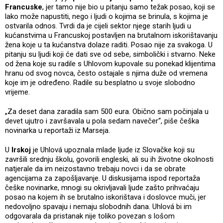
Francuske
, jer tamo nije bio u pitanju samo težak posao, koji se
lako može napustiti, nego i ljudi o kojima se brinula, s kojima je
ostvarila odnos. Tvrdi da je cijeli sektor njege starih ljudi u
kućanstvima u Francuskoj postavljen na brutalnom iskorištavanju
žena koje u ta kućanstva dolaze raditi. Posao nije za svakoga. U
pitanju su ljudi koji će dati sve od sebe, simbolički i stvarno. Neke
od žena koje su radile s Uhlovom kupovale su ponekad klijentima
hranu od svog novca, često ostajale s njima duže od vremena
koje im je određeno. Radile su besplatno u svoje slobodno
vrijeme.
„Za deset dana zaradila sam 500 eura. Obično sam počinjala u
devet ujutro i završavala u pola sedam navečer“, piše češka
novinarka u reportaži iz Marseja.
U
Irskoj
je Uhlová upoznala mlade ljude iz Slovačke koji su
završili srednju školu, govorili engleski, ali su ih životne okolnosti
natjerale da im neizostavno trebaju novci i da se obrate
agencijama za zapošljavanje. U diskusijama ispod reportaža
češke novinarke, mnogi su okrivljavali ljude zašto prihvaćaju
posao na kojem ih se brutalno iskorištava i doslovce muči, jer
nedovoljno spavaju i nemaju slobodnih dana. Uhlová bi im
odgovarala da pristanak nije toliko povezan s lošom