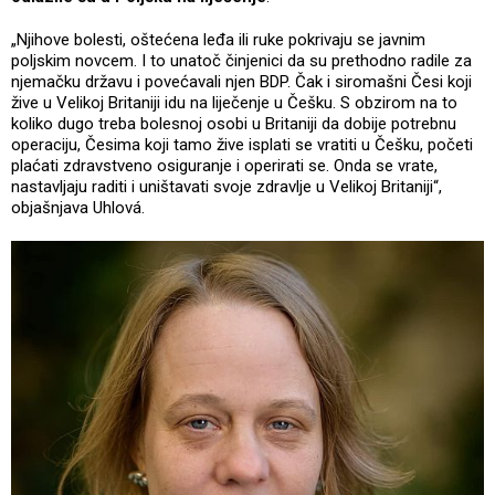
„Njihove bolesti, oštećena leđa ili ruke pokrivaju se javnim
poljskim novcem. I to unatoč činjenici da su prethodno radile za
njemačku državu i povećavali njen BDP. Čak i siromašni Česi koji
žive u Velikoj Britaniji idu na liječenje u Češku. S obzirom na to
koliko dugo treba bolesnoj osobi u Britaniji da dobije potrebnu
operaciju, Česima koji tamo žive isplati se vratiti u Češku, početi
plaćati zdravstveno osiguranje i operirati se. Onda se vrate,
nastavljaju raditi i uništavati svoje zdravlje u Velikoj Britaniji“,
objašnjava Uhlová.