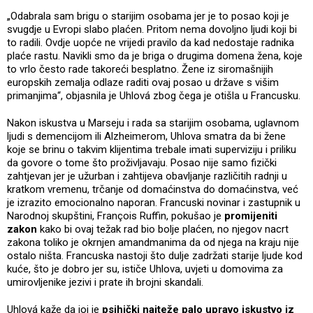
„Odabrala sam brigu o starijim osobama jer je to posao koji je
svugdje u Evropi slabo plaćen. Pritom nema dovoljno ljudi koji bi
to radili. Ovdje uopće ne vrijedi pravilo da kad nedostaje radnika
plaće rastu. Navikli smo da je briga o drugima domena žena, koje
to vrlo često rade takoreći besplatno. Žene iz siromašnijih
europskih zemalja odlaze raditi ovaj posao u države s višim
primanjima“, objasnila je Uhlová zbog čega je otišla u Francusku.
Nakon iskustva u Marseju i rada sa starijim osobama, uglavnom
ljudi s demencijom ili Alzheimerom, Uhlova smatra da bi žene
koje se brinu o takvim klijentima trebale imati superviziju i priliku
da govore o tome što proživljavaju. Posao nije samo fizički
zahtjevan jer je užurban i zahtijeva obavljanje različitih radnji u
kratkom vremenu, trčanje od domaćinstva do domaćinstva, već
je izrazito emocionalno naporan. Francuski novinar i zastupnik u
Narodnoj skupštini, François Ruffin, pokušao je
promijeniti
zakon
kako bi ovaj težak rad bio bolje plaćen, no njegov nacrt
zakona toliko je okrnjen amandmanima da od njega na kraju nije
ostalo ništa. Francuska nastoji što dulje zadržati starije ljude kod
kuće, što je dobro jer su, ističe Uhlova, uvjeti u domovima za
umirovljenike jezivi i prate ih brojni skandali.
Uhlová kaže da joj je
psihički najteže palo upravo iskustvo iz