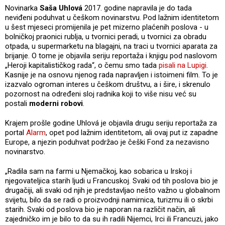
Novinarka
Saša Uhlová
2017. godine napravila je do tada
neviđeni poduhvat u češkom novinarstvu. Pod lažnim identitetom
u šest mjeseci promijenila je pet mizerno plaćenih poslova - u
bolničkoj praonici rublja, u tvornici peradi, u tvornici za obradu
otpada, u supermarketu na blagajni, na traci u tvornici aparata za
brijanje. O tome je objavila seriju reportaža i knjigu pod naslovom
„Heroji kapitalističkog rada“, o čemu smo tada
pisali na Lupigi
.
Kasnije je na osnovu njenog rada napravljen i istoimeni film. To je
izazvalo ogroman interes u češkom društvu, a i šire, i skrenulo
pozornost na određeni sloj radnika koji to više nisu već su
postali
moderni robovi
.
Krajem prošle godine Uhlová je objavila drugu seriju reportaža za
portal
Alarm
, opet pod lažnim identitetom, ali ovaj put iz zapadne
Europe, a njezin poduhvat podržao je češki Fond za nezavisno
novinarstvo.
„Radila sam na farmi u Njemačkoj, kao sobarica u Irskoj i
njegovateljica starih ljudi u Francuskoj. Svaki od tih poslova bio je
drugačiji, ali svaki od njih je predstavljao nešto važno u globalnom
svijetu, bilo da se radi o proizvodnji namirnica, turizmu ili o skrbi
starih. Svaki od poslova bio je naporan na različit način, ali
zajedničko im je bilo to da su ih radili Nijemci, Irci ili Francuzi, jako