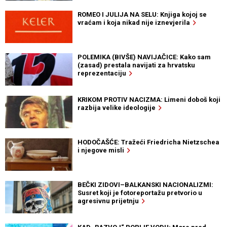
ROMEO I JULIJA NA SELU: Knjiga kojoj se
vraćam i koja nikad nije iznevjerila
POLEMIKA (BIVŠE) NAVIJAČICE: Kako sam
(zasad) prestala navijati za hrvatsku
reprezentaciju
KRIKOM PROTIV NACIZMA: Limeni doboš koji
razbija velike ideologije
HODOČAŠĆE: Tražeći Friedricha Nietzschea
i njegove misli
BEČKI ZIDOVI–BALKANSKI NACIONALIZMI:
Susret koji je fotoreportažu pretvorio u
agresivnu prijetnju