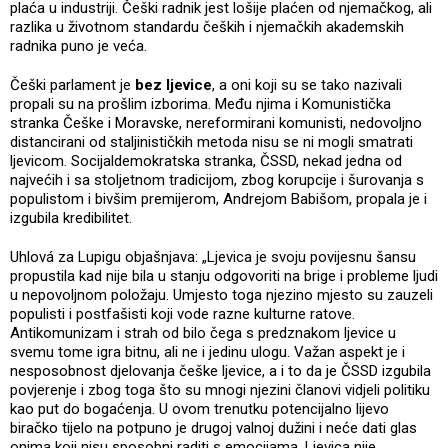
plaća u industriji. Češki radnik jest lošije plaćen od njemačkog, ali
razlika u životnom standardu čeških i njemačkih akademskih
radnika puno je veća.
Češki parlament je
bez ljevice
, a oni koji su se tako nazivali
propali su na prošlim izborima. Među njima i Komunistička
stranka Češke i Moravske, nereformirani komunisti, nedovoljno
distancirani od staljinističkih metoda nisu se ni mogli smatrati
ljevicom. Socijaldemokratska stranka, ČSSD, nekad jedna od
najvećih i sa stoljetnom tradicijom, zbog korupcije i šurovanja s
populistom i bivšim premijerom, Andrejom Babišom, propala je i
izgubila kredibilitet.
Uhlová za Lupigu objašnjava: „Ljevica je svoju povijesnu šansu
propustila kad nije bila u stanju odgovoriti na brige i probleme ljudi
u nepovoljnom položaju. Umjesto toga njezino mjesto su zauzeli
populisti i postfašisti koji vode razne kulturne ratove.
Antikomunizam i strah od bilo čega s predznakom ljevice u
svemu tome igra bitnu, ali ne i jedinu ulogu. Važan aspekt je i
nesposobnost djelovanja češke ljevice, a i to da je ČSSD izgubila
povjerenje i zbog toga što su mnogi njezini članovi vidjeli politiku
kao put do bogaćenja. U ovom trenutku potencijalno lijevo
biračko tijelo na potpuno je drugoj valnoj dužini i neće dati glas
onima koji nisu sposobni raditi s emocijama. Ljevica nije