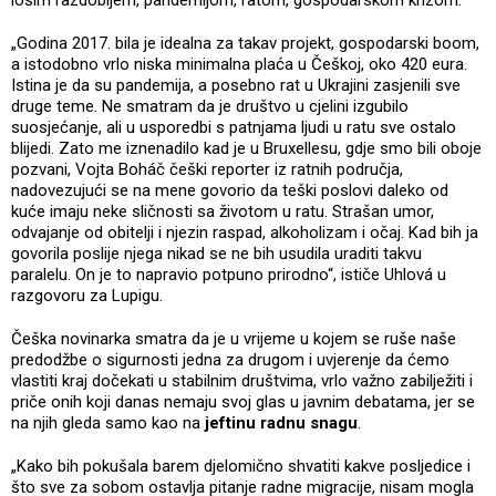
„Godina 2017. bila je idealna za takav projekt, gospodarski boom,
a istodobno vrlo niska minimalna plaća u Češkoj, oko 420 eura.
Istina je da su pandemija, a posebno rat u Ukrajini zasjenili sve
druge teme. Ne smatram da je društvo u cjelini izgubilo
suosjećanje, ali u usporedbi s patnjama ljudi u ratu sve ostalo
blijedi. Zato me iznenadilo kad je u Bruxellesu, gdje smo bili oboje
pozvani, Vojta Boháč češki reporter iz ratnih područja,
nadovezujući se na mene govorio da teški poslovi daleko od
kuće imaju neke sličnosti sa životom u ratu. Strašan umor,
odvajanje od obitelji i njezin raspad, alkoholizam i očaj. Kad bih ja
govorila poslije njega nikad se ne bih usudila uraditi takvu
paralelu. On je to napravio potpuno prirodno“, ističe Uhlová u
razgovoru za Lupigu.
Češka novinarka smatra da je u vrijeme u kojem se ruše naše
predodžbe o sigurnosti jedna za drugom i uvjerenje da ćemo
vlastiti kraj dočekati u stabilnim društvima, vrlo važno zabilježiti i
priče onih koji danas nemaju svoj glas u javnim debatama, jer se
na njih gleda samo kao na
jeftinu radnu snagu
.
„Kako bih pokušala barem djelomično shvatiti kakve posljedice i
što sve za sobom ostavlja pitanje radne migracije, nisam mogla