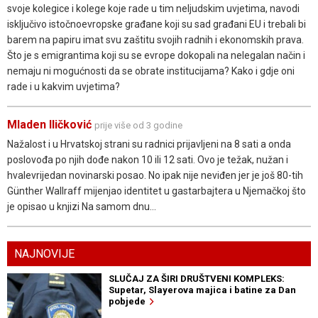
svoje kolegice i kolege koje rade u tim neljudskim uvjetima, navodi
isključivo istočnoevropske građane koji su sad građani EU i trebali bi
barem na papiru imat svu zaštitu svojih radnih i ekonomskih prava.
Što je s emigrantima koji su se evrope dokopali na nelegalan način i
nemaju ni mogućnosti da se obrate institucijama? Kako i gdje oni
rade i u kakvim uvjetima?
Mladen Iličković
prije više od 3 godine
Nažalost i u Hrvatskoj strani su radnici prijavljeni na 8 sati a onda
poslovođa po njih dođe nakon 10 ili 12 sati. Ovo je težak, nužan i
hvalevrijedan novinarski posao. No ipak nije neviđen jer je još 80-tih
Günther Wallraff mijenjao identitet u gastarbajtera u Njemačkoj što
je opisao u knjizi Na samom dnu...
NAJNOVIJE
SLUČAJ ZA ŠIRI DRUŠTVENI KOMPLEKS:
Supetar, Slayerova majica i batine za Dan
pobjede