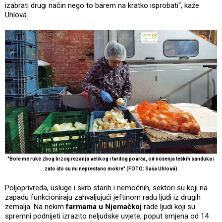
izabrati drugi način nego to barem na kratko isprobati“, kaže
Uhlová.
"Bole me ruke zbog brzog rezanja velikog i tvrdog povrća, od nošenja teških sanduka i
zato što su mi neprestano mokre" (FOTO: Saša Uhlová)
Poljoprivreda, usluge i skrb starih i nemoćnih, sektori su koji na
zapadu funkcioniraju zahvaljujući jeftinom radu ljudi iz drugih
zemalja. Na nekim
farmama u Njemačkoj
rade ljudi koji su
spremni podnijeti izrazito neljudske uvjete, poput smjena od 14