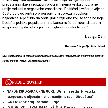
predstavila nikakav pozitivni program, nema veliku priču, a ne
umije raditi ni s negativnim emocijama. Političari ljevičari ovdje se
često boje govoriti i o progresivnom porezu i regulaciji
najamnine. Nije čudo da onda ljudi biraju one koji se toga ne boje.
Doduše, politika populista im na koncu neće pomoći, ali barem
imaju osjećaj da njihov protestni glas ima neku težinu.“
Lupiga.Com
Naslovna fotografija: Saša Uhlová
Ovaj tekst nastao je uz potporu Fonda za poticanje pluralizma i raznovrsnosti elektroničkih medija u
sklopu projekta "Ustavne vrednote u doba krize"
S
RODNE NOVICE
NAKON ISKORAKA CRNE GORE: „Vrijeme je da i Hrvatska
razgovara o utjecaju menstruacije na radni život žena“
IGRA MASKI: Kraj liberalne iluzije
„SMOGOVCI“ U RALJAMA TRŽIŠTA: Djeca su pojela svoju