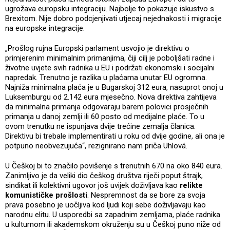
ugrožava europsku integraciju. Najbolje to pokazuje iskustvo s
Brexitom. Nije dobro podcjenjivati utjecaj nejednakosti i migracije
na europske integracije.
„Prošlog rujna Europski parlament usvojio je direktivu o
primjerenim minimalnim primanjima, čiji cilj je poboljšati radne i
životne uvjete svih radnika u EU i podržati ekonomski i socijalni
napredak. Trenutno je razlika u plaćama unutar EU ogromna.
Najniža minimalna plaća je u Bugarskoj 312 eura, nasuprot onoj u
Luksemburgu od 2.142 eura mjesečno. Nova direktiva zahtijeva
da minimalna primanja odgovaraju barem polovici prosječnih
primanja u danoj zemlji ili 60 posto od medijalne plaće. To u
ovom trenutku ne ispunjava dvije trećine zemalja članica.
Direktivu bi trebale implementirati u roku od dvije godine, ali ona je
potpuno neobvezujuća“, rezignirano nam priča Uhlová.
U Češkoj bi to značilo povišenje s trenutnih 670 na oko 840 eura.
Zanimljivo je da veliki dio češkog društva riječi poput štrajk,
sindikat ili kolektivni ugovor još uvijek doživljava kao
relikte
komunističke prošlosti
. Nespremnost da se bore za svoja
prava posebno je uočljiva kod ljudi koji sebe doživljavaju kao
narodnu elitu. U usporedbi sa zapadnim zemljama, plaće radnika
u kulturnom ili akademskom okruženju su u Češkoj puno niže od