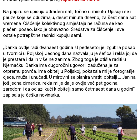
Na papiru se upisuju odrađeni sati, točno u minutu. Upisuju se i
pauze koje se oduzimaju, deset minuta dnevno, za šest dana sat
vremena. Čišćenje kolektivnog smještaja ne računa se kao
plaćeni posao, iako je obavezno. Sredstva za čišćenje i sve
ostale potrepštine radnici kupuju sami.
„Danka ovdje radi dvanaest godina. U pedesetoj je izgubila posao
u tvornici u Poljskoj. Jednog dana nazvala ju je šefica i rekla joj da
je prestara i da ih više ne zanima. Zbog toga je otišla raditi u
Njemačku. Danka ima dugoročni ugovor i zadužena je za
otpremu povrća. Ima obitelj u Poljskoj, pokazala mi je fotografije
djece, muža i unučadi. U mirovini se planira vratiti obitelji … Janina,
još jedna cimerica, rekla mi je da je ovdje već pet godina
zaredom i da odlazi kući k obitelji samo četrnaest dana u godini“,
zapisala je češka novinarka.