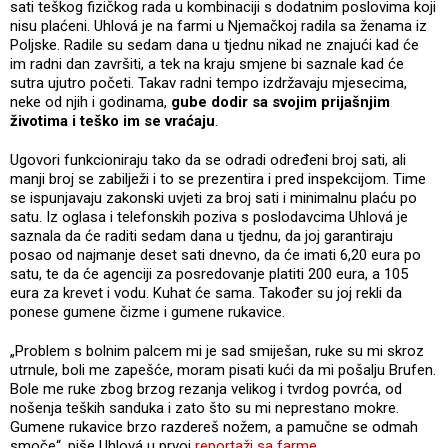
sati teškog fizičkog rada u kombinaciji s dodatnim poslovima koji
nisu plaćeni. Uhlová je na farmi u Njemačkoj radila sa ženama iz
Poljske. Radile su sedam dana u tjednu nikad ne znajući kad će
im radni dan završiti, a tek na kraju smjene bi saznale kad će
sutra ujutro početi. Takav radni tempo izdržavaju mjesecima,
neke od njih i godinama,
gube dodir sa svojim prijašnjim
životima i teško im se vraćaju
.
Ugovori funkcioniraju tako da se odradi određeni broj sati, ali
manji broj se zabilježi i to se prezentira i pred inspekcijom. Time
se ispunjavaju zakonski uvjeti za broj sati i minimalnu plaću po
satu. Iz oglasa i telefonskih poziva s poslodavcima Uhlová je
saznala da će raditi sedam dana u tjednu, da joj garantiraju
posao od najmanje deset sati dnevno, da će imati 6,20 eura po
satu, te da će agenciji za posredovanje platiti 200 eura, a 105
eura za krevet i vodu. Kuhat će sama. Također su joj rekli da
ponese gumene čizme i gumene rukavice.
„Problem s bolnim palcem mi je sad smiješan, ruke su mi skroz
utrnule, boli me zapešće, moram pisati kući da mi pošalju Brufen.
Bole me ruke zbog brzog rezanja velikog i tvrdog povrća, od
nošenja teških sanduka i zato što su mi neprestano mokre.
Gumene rukavice brzo razdereš nožem, a pamučne se odmah
smoče“, piše Uhlová u prvoj
reportaži sa farme
.