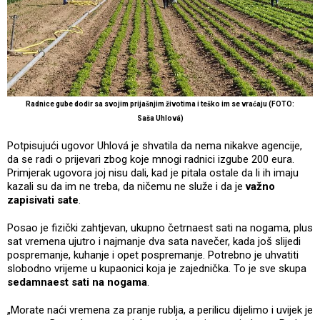
Radnice gube dodir sa svojim prijašnjim životima i teško im se vraćaju (FOTO:
Saša Uhlová)
Potpisujući ugovor Uhlová je shvatila da nema nikakve agencije,
da se radi o prijevari zbog koje mnogi radnici izgube 200 eura.
Primjerak ugovora joj nisu dali, kad je pitala ostale da li ih imaju
kazali su da im ne treba, da ničemu ne služe i da je
važno
zapisivati sate
.
Posao je fizički zahtjevan, ukupno četrnaest sati na nogama, plus
sat vremena ujutro i najmanje dva sata navečer, kada još slijedi
pospremanje, kuhanje i opet pospremanje. Potrebno je uhvatiti
slobodno vrijeme u kupaonici koja je zajednička. To je sve skupa
sedamnaest sati na nogama
.
„Morate naći vremena za pranje rublja, a perilicu dijelimo i uvijek je