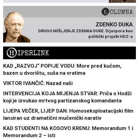
KOLUMNA
ZDENKO DUKA
DRUGO MIŠLJENJE ZDENKA DUKE: Dijaspora kao
politički projekt HDZ-a
H
IPERLINK
KAD „RAZVOJ“ POPIJE VODU: More pred kućom,
bazen u dvorištu, suša na vratima
VIKTOR IVANČIĆ: Nazad naši
INTERVENCIJA KOJA MIJENJA STVAR: Priča o Hodži
koji je izvukao mrtvog partizanskog komandanta
LIJEPA VEČER, LIJEP DAN: Homoseksploatacijski film
lansiran uz dramatični mučenički narativ
KAD STUDENTI NA KOSOVO KRENU: Memorandum 1 i
Memorandum 2 – isti