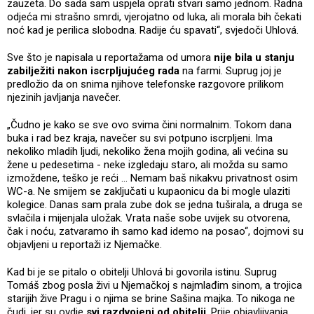
zauzeta. Do sada sam uspjela oprati stvari samo jednom. Radna
odjeća mi strašno smrdi, vjerojatno od luka, ali morala bih čekati
noć kad je perilica slobodna. Radije ću spavati“, svjedoči Uhlová.
Sve što je napisala u reportažama od umora
nije bila u stanju
zabilježiti nakon iscrpljujućeg rada
na farmi. Suprug joj je
predložio da on snima njihove telefonske razgovore prilikom
njezinih javljanja navečer.
„Čudno je kako se sve ovo svima čini normalnim. Tokom dana
buka i rad bez kraja, navečer su svi potpuno iscrpljeni. Ima
nekoliko mladih ljudi, nekoliko žena mojih godina, ali većina su
žene u pedesetima - neke izgledaju staro, ali možda su samo
izmoždene, teško je reći … Nemam baš nikakvu privatnost osim
WC-a. Ne smijem se zaključati u kupaonicu da bi mogle ulaziti
kolegice. Danas sam prala zube dok se jedna tuširala, a druga se
svlačila i mijenjala uložak. Vrata naše sobe uvijek su otvorena,
čak i noću, zatvaramo ih samo kad idemo na posao“, dojmovi su
objavljeni u reportaži iz Njemačke.
Kad bi je se pitalo o obitelji Uhlová bi govorila istinu. Suprug
Tomáš zbog posla živi u Njemačkoj s najmlađim sinom, a trojica
starijih žive Pragu i o njima se brine Sašina majka. To nikoga ne
čudi, jer su ovdje
svi razdvojeni od obitelji
. Prije objavljivanja