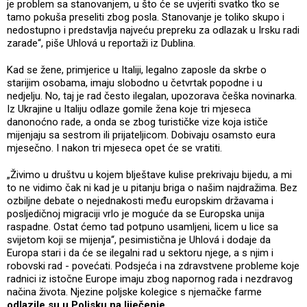
je problem sa stanovanjem, u što će se uvjeriti svatko tko se
tamo pokuša preseliti zbog posla. Stanovanje je toliko skupo i
nedostupno i predstavlja najveću prepreku za odlazak u Irsku radi
zarade“, piše Uhlová u reportaži iz Dublina.
Kad se žene, primjerice u Italiji, legalno zaposle da skrbe o
starijim osobama, imaju slobodno u četvrtak popodne i u
nedjelju. No, taj je rad često ilegalan, upozorava češka novinarka.
Iz Ukrajine u Italiju odlaze gomile žena koje tri mjeseca
danonoćno rade, a onda se zbog turističke vize koja ističe
mijenjaju sa sestrom ili prijateljicom. Dobivaju osamsto eura
mjesečno. I nakon tri mjeseca opet će se vratiti.
„Živimo u društvu u kojem blještave kulise prekrivaju bijedu, a mi
to ne vidimo čak ni kad je u pitanju briga o našim najdražima. Bez
ozbiljne debate o nejednakosti među europskim državama i
posljedičnoj migraciji vrlo je moguće da se Europska unija
raspadne. Ostat ćemo tad potpuno usamljeni, licem u lice sa
svijetom koji se mijenja“, pesimistična je Uhlová i dodaje da
Europa stari i da će se ilegalni rad u sektoru njege, a s njim i
robovski rad - povećati. Podsjeća i na zdravstvene probleme koje
radnici iz istočne Europe imaju zbog napornog rada i nezdravog
načina života. Njezine poljske kolegice s njemačke farme
odlazile su u Poljsku na liječenje
.