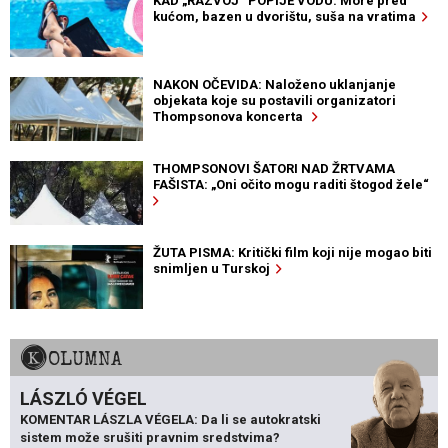
KAD „RAZVOJ“ POPIJE VODU: More pred
kućom, bazen u dvorištu, suša na vratima
NAKON OČEVIDA: Naloženo uklanjanje
objekata koje su postavili organizatori
Thompsonova koncerta
THOMPSONOVI ŠATORI NAD ŽRTVAMA
FAŠISTA: „Oni očito mogu raditi štogod žele“
ŽUTA PISMA: Kritički film koji nije mogao biti
snimljen u Turskoj
KOLUMNA
LÁSZLÓ VÉGEL
KOMENTAR LÁSZLA VÉGELA: Da li se autokratski
sistem može srušiti pravnim sredstvima?