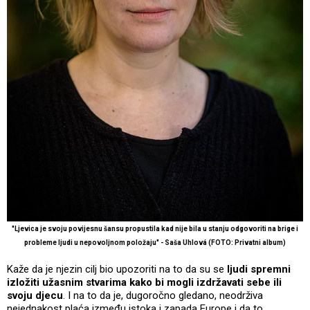
"Ljevica je svoju povijesnu šansu propustila kad nije bila u stanju odgovoriti na brige i
probleme ljudi u nepovoljnom položaju" - Saša Uhlová (FOTO: Privatni album)
Kaže da je njezin cilj bio upozoriti na to da su se
ljudi spremni
izložiti užasnim stvarima kako bi mogli izdržavati sebe ili
svoju djecu
. I na to da je, dugoročno gledano, neodrživa
nejednakost plaća između istoka i zapada Europe i da to