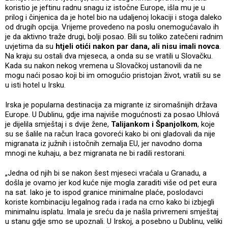
koristio je jeftinu radnu snagu iz istočne Europe, išla mu je u
prilog i činjenica da je hotel bio na udaljenoj lokaciji i stoga daleko
od drugih opcija. Vrijeme provedeno na poslu onemogućavalo ih
je da aktivno traže drugi, bolji posao. Bili su toliko zatečeni radnim
uvjetima da su
htjeli otići nakon par dana, ali nisu imali novca
.
Na kraju su ostali dva mjeseca, a onda su se vratili u Slovačku.
Kada su nakon nekog vremena u Slovačkoj ustanovili da ne
mogu naći posao koji bi im omogućio pristojan život, vratili su se
u isti hotel u Irsku.
Irska je popularna destinacija za migrante iz siromašnijih država
Europe. U Dublinu, gdje ima najviše mogućnosti za posao Uhlová
je dijelila smještaj i s dvije žene,
Talijankom i Španjolkom
, koje
su se šalile na račun Iraca govoreći kako bi oni gladovali da nije
migranata iz južnih i istočnih zemalja EU, jer navodno doma
mnogi ne kuhaju, a bez migranata ne bi radili restorani.
„Jedna od njih bi se nakon šest mjeseci vraćala u Granadu, a
došla je ovamo jer kod kuće nije mogla zaraditi više od pet eura
na sat. Iako je to ispod granice minimalne plaće, poslodavci
koriste kombinaciju legalnog rada i rada na crno kako bi izbjegli
minimalnu isplatu. Imala je sreću da je našla privremeni smještaj
u stanu gdje smo se upoznali. U Irskoj, a posebno u Dublinu, veliki