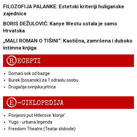
FILOZOFIJA PALANKE: Estetski kriteriji huliganske
zajednice
BORIS DEŽULOVIĆ: Kanye Westu ostala je samo
Hrvatska
„MALI ROMAN O TIŠINI“: Kaotična, zamršena i duboko
intimna knjiga
R
ECEPTI
Domaći sok od bazge
Burek (bosanski) za 1 odraslu osobu
Drugačija svinjska jetrica
E
-CIKLOPEDIJA
Povijesni put Hitlerove 'klonje'
Yugo - urbana legenda
Freedom Theatre (Teatar slobode)