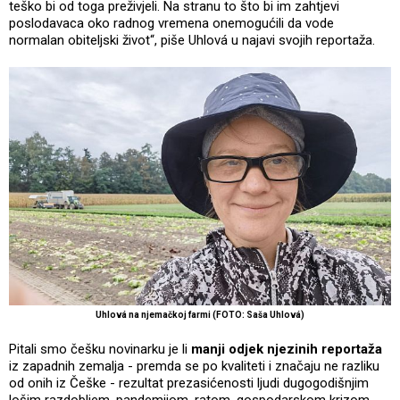
teško bi od toga preživjeli. Na stranu to što bi im zahtjevi
poslodavaca oko radnog vremena onemogućili da vode
normalan obiteljski život“, piše Uhlová u najavi svojih reportaža.
Uhlová na njemačkoj farmi (FOTO: Saša Uhlová)
Pitali smo češku novinarku je li
manji odjek njezinih reportaža
iz zapadnih zemalja - premda se po kvaliteti i značaju ne razliku
od onih iz Češke - rezultat prezasićenosti ljudi dugogodišnjim
lošim razdobljem, pandemijom, ratom, gospodarskom krizom.