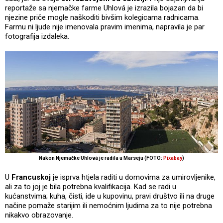
reportaže sa njemačke farme Uhlová je izrazila bojazan da bi
njezine priče mogle naškoditi bivšim kolegicama radnicama.
Farmu ni ljude nije imenovala pravim imenima, napravila je par
fotografija izdaleka.
Nakon Njemačke Uhlová je radila u Marseju (FOTO:
Pixabay
)
U
Francuskoj
je isprva htjela raditi u domovima za umirovljenike,
ali za to joj je bila potrebna kvalifikacija. Kad se radi u
kućanstvima; kuha, čisti, ide u kupovinu, pravi društvo ili na druge
načine pomaže starijim ili nemoćnim ljudima za to nije potrebna
nikakvo obrazovanje.