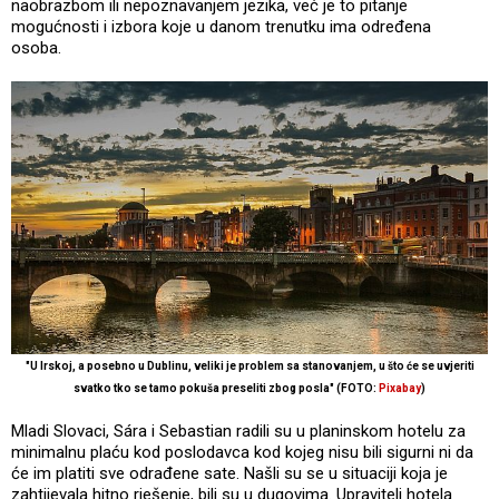
naobrazbom ili nepoznavanjem jezika, već je to pitanje
mogućnosti i izbora koje u danom trenutku ima određena
osoba.
"U Irskoj, a posebno u Dublinu, veliki je problem sa stanovanjem, u što će se uvjeriti
svatko tko se tamo pokuša preseliti zbog posla" (FOTO:
Pixabay
)
Mladi Slovaci, Sára i Sebastian radili su u planinskom hotelu za
minimalnu plaću kod poslodavca kod kojeg nisu bili sigurni ni da
će im platiti sve odrađene sate. Našli su se u situaciji koja je
zahtijevala hitno rješenje, bili su u dugovima. Upravitelj hotela