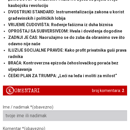
kaubojsku revoluciju
DVOSTRUKI STANDARD: Instrumentalizacija zakona u korist
građevinskih i političkih lobija
VRIJEME ČUDOVIŠTA: Rođenje fašizma iz duha biznisa
OPROŠTAJ SA SUBVERSIVEOM: Hvala i doviđenja dogodine
ZADNJI JE ČAS: Naoružajmo se do zuba da obranimo sve što
odavno nije naše
ILUZIJE SOCIJALNE PRAVDE: Kako profit privatnika guši prava
radnika
BRAĆA: Kontroverzna epizoda čehoslovačkog poraća bez
uljepšavanja
ČEŠKI PLAN ZA TRUMPA: „Leći na leđa i moliti za milost“
K
OMENTARI
broj komentara:
2
Ime / nadimak *(obavezno)
Komentar *(obavezno)