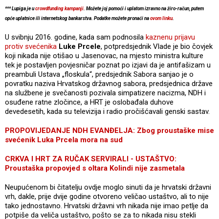
*** Lupiga je u
crowdfunding kampanji
. Možete joj pomoći i uplatom izravno na žiro-račun, putem
opće uplatnice ili internetskog bankarstva. Podatke možete pronaći na
ovom linku
.
U svibnju 2016. godine, kada sam podnosila
kaznenu prijavu
protiv svećenika
Luke Prcele
, potpredsjednik Vlade je bio čovjek
koji nikada nije otišao u Jasenovac, na mjesto ministra kulture
tek je postavljen povjesničar poznat po izjavi da je antifašizam u
preambuli Ustava „floskula“, predsjednik Sabora sanjao je o
povratku naziva Hrvatskog državnog sabora, predsjednica države
na službene je svečanosti pozivala simpatizere nacizma, NDH i
osuđene ratne zločince, a HRT je oslobađala duhove
devedesetih, kada su televizija i radio pročišćavali genski sastav.
PROPOVIJEDANJE NDH EVANĐELJA: Zbog proustaške mise
svećenik Luka Prcela mora na sud
CRKVA I HRT ZA RUČAK SERVIRALI - USTAŠTVO:
Proustaška propovjed s oltara Kolindi nije zasmetala
Neupućenom bi čitatelju ovdje moglo sinuti da je hrvatski državni
vrh, dakle, prije dvije godine otvoreno veličao ustaštvo, ali to nije
tako jednostavno. Hrvatski državni vrh nikada nije imao petlje da
potpiše da veliča ustaštvo, pošto se za to nikada nisu stekli