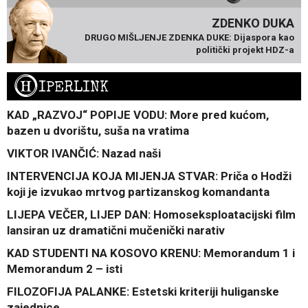
ZDENKO DUKA
DRUGO MIŠLJENJE ZDENKA DUKE: Dijaspora kao
politički projekt HDZ-a
H
IPERLINK
KAD „RAZVOJ“ POPIJE VODU: More pred kućom,
bazen u dvorištu, suša na vratima
VIKTOR IVANČIĆ: Nazad naši
INTERVENCIJA KOJA MIJENJA STVAR: Priča o Hodži
koji je izvukao mrtvog partizanskog komandanta
LIJEPA VEČER, LIJEP DAN: Homoseksploatacijski film
lansiran uz dramatični mučenički narativ
KAD STUDENTI NA KOSOVO KRENU: Memorandum 1 i
Memorandum 2 – isti
FILOZOFIJA PALANKE: Estetski kriteriji huliganske
zajednice