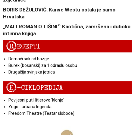
BORIS DEŽULOVIĆ: Kanye Westu ostala je samo
Hrvatska
„MALI ROMAN O TIŠINI“: Kaotična, zamršena i duboko
intimna knjiga
R
ECEPTI
Domaći sok od bazge
Burek (bosanski) za 1 odraslu osobu
Drugačija svinjska jetrica
E
-CIKLOPEDIJA
Povijesni put Hitlerove 'klonje'
Yugo - urbana legenda
Freedom Theatre (Teatar slobode)