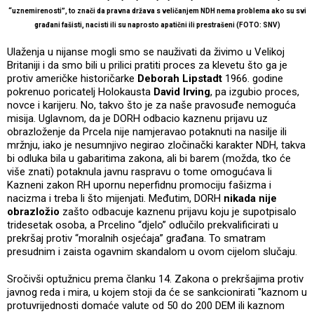
“uznemirenosti”, to znači da pravna država s veličanjem NDH nema problema ako su svi
građani fašisti, nacisti ili su naprosto apatični ili prestrašeni (FOTO: SNV)
Ulaženja u nijanse mogli smo se nauživati da živimo u Velikoj
Britaniji i da smo bili u prilici pratiti proces za klevetu što ga je
protiv američke historičarke
Deborah Lipstadt
1966. godine
pokrenuo poricatelj Holokausta
David Irving
, pa izgubio proces,
novce i karijeru. No, takvo što je za naše pravosuđe nemoguća
misija. Uglavnom, da je DORH odbacio kaznenu prijavu uz
obrazloženje da Prcela nije namjeravao potaknuti na nasilje ili
mržnju, iako je nesumnjivo negirao zločinački karakter NDH, takva
bi odluka bila u gabaritima zakona, ali bi barem (možda, tko će
više znati) potaknula javnu raspravu o tome omogućava li
Kazneni zakon RH upornu neperfidnu promociju fašizma i
nacizma i treba li što mijenjati. Međutim, DORH
nikada nije
obrazložio
zašto odbacuje kaznenu prijavu koju je supotpisalo
tridesetak osoba, a Prcelino “djelo” odlučilo prekvalificirati u
prekršaj protiv “moralnih osjećaja” građana. To smatram
presudnim i zaista ogavnim skandalom u ovom cijelom slučaju.
Sročivši optužnicu prema članku 14. Zakona o prekršajima protiv
javnog reda i mira, u kojem stoji da će se sankcionirati "kaznom u
protuvrijednosti domaće valute od 50 do 200 DEM ili kaznom