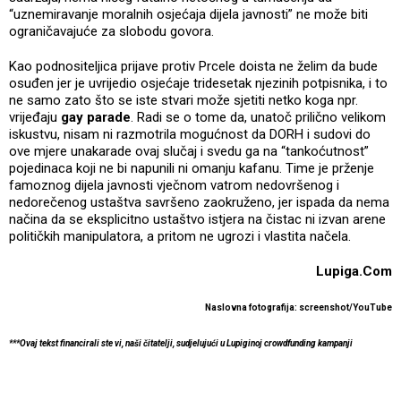
“uznemiravanje moralnih osjećaja dijela javnosti” ne može biti
ograničavajuće za slobodu govora.
Kao podnositeljica prijave protiv Prcele doista ne želim da bude
osuđen jer je uvrijedio osjećaje tridesetak njezinih potpisnika, i to
ne samo zato što se iste stvari može sjetiti netko koga npr.
vrijeđaju
gay parade
. Radi se o tome da, unatoč prilično velikom
iskustvu, nisam ni razmotrila mogućnost da DORH i sudovi do
ove mjere unakarade ovaj slučaj i svedu ga na “tankoćutnost”
pojedinaca koji ne bi napunili ni omanju kafanu. Time je prženje
famoznog dijela javnosti vječnom vatrom nedovršenog i
nedorečenog ustaštva savršeno zaokruženo, jer ispada da nema
načina da se eksplicitno ustaštvo istjera na čistac ni izvan arene
političkih manipulatora, a pritom ne ugrozi i vlastita načela.
Lupiga.Com
Naslovna fotografija: screenshot/YouTube
***Ovaj tekst financirali ste vi, naši čitatelji, sudjelujući u Lupiginoj crowdfunding kampanji