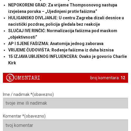
NEPOKORENI GRAD: Za vrijeme Thompsonovog nastupa
izvješena poruka – „Ujedinjeni protiv fašizma“
HULIGANSKO DIVLJANJE: U centru Zagreba dizali desnice u
nacistički pozdrav, policija gledala bez reakcije
SLUČAJ IVE RINČIĆ: Normalizacija fašizma pod maskom
„objektivnosti“
AP I SJENE FAŠIZMA: Anatomija jednog zaborava
VRIJEME ČUDOVIŠTA: Rođenje fašizma iz duha biznisa
15 IZJAVA UBIJENOG INFLUENCERA: Ovako je govorio Charlie
Kirk
K
OMENTARI
broj komentara:
12
Ime / nadimak *(obavezno)
Komentar *(obavezno)