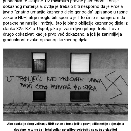
pripadnika te skupine. Uz minimum pravne pismenosti i obilje
dokaznog materijala, ovdje je trebalo biti nesporno da je Prcela
javno “znatno umanjio kazneno djelo genocida” upisanog u rasne
zakone NDH, ali je moglo biti sporno je li to činio s namjerom da
potakne na nasilje i mržnju, što je bitno obilježje kaznenog djela iz
članka 325. KZ-a. Usput, jako je zanimljivo pitanje treba li ovo
drugo dokazivati kad je prvo već dokazano, a još je zanimljivija
gradualnost ovako opisanog kaznenog djela.
Ako sankcije zbog veličanju NDH ovise o tome je li to povrijedilo nečije osjećaje, a
dodatno i o tome da li je taj voljan uvjerljivo svjedočiti na sudu o vlastitoj