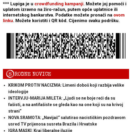
*** Lupiga je u
crowdfunding kampanji
. Možete joj pomoći i
uplatom izravno na žiro-račun, putem opće uplatnice ili
internetskog bankarstva. Podatke možete pronaći na
ovom
linku
. Možete koristiti i QR kôd. Cijenimo svaku podršku.
S
RODNE NOVICE
KRIKOM PROTIV NACIZMA: Limeni doboš koji razbija velike
ideologije
INTERVJU-MARIJA MILETA: „Ljudi se ne boje reći da su
fašisti, a na antifašiste se gleda kao na one koji su na krivoj
strani“
NOVA SRAMOTA: „Navijač“ salutirao nacističkim pozdravom
usred TV prijenosa susreta Brazila i Hrvatske
IGRA MASKI: Kraj liberalne iluzije