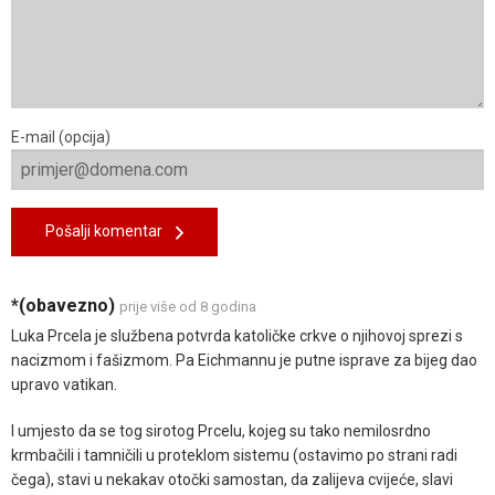
E-mail (opcija)
Pošalji komentar
*(obavezno)
prije više od 8 godina
Luka Prcela je službena potvrda katoličke crkve o njihovoj sprezi s
nacizmom i fašizmom. Pa Eichmannu je putne isprave za bijeg dao
upravo vatikan.
I umjesto da se tog sirotog Prcelu, kojeg su tako nemilosrdno
krmbačili i tamničili u proteklom sistemu (ostavimo po strani radi
čega), stavi u nekakav otočki samostan, da zalijeva cvijeće, slavi