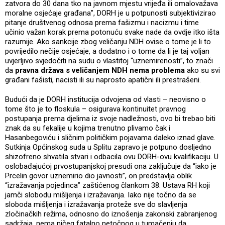
zatvora do 30 dana tko na javnom mjestu vrijeđa ili omalovažava
moralne osjećaje građana”, DORH je u potpunosti subjektivizirao
pitanje društvenog odnosa prema fašizmu i nacizmu i time
učinio važan korak prema potonuću svake nade da ovdje itko išta
razumije. Ako sankcije zbog veličanju NDH ovise o tome je li to
povrijedilo nečije osjećaje, a dodatno i o tome da li je taj voljan
uvjerljivo svjedočiti na sudu o vlastitoj “uznemirenosti”, to znači
da
pravna država s veličanjem NDH nema problema
ako su svi
građani fašisti, nacisti ili su naprosto apatični ili prestrašeni.
Budući da je DORH institucija odvojena od vlasti – neovisno o
tome što je to floskula – osigurava kontinuitet pravnog
postupanja prema djelima iz svoje nadležnosti, ovo bi trebao biti
znak da su fekalije u kojima trenutno plivamo čak i
Hasanbegoviću i sličnim političkim pojavama daleko iznad glave.
Sutkinja Općinskog suda u Splitu zapravo je potpuno dosljedno
shizofreno shvatila stvari i odbacila ovu DORH-ovu kvalifikaciju. U
oslobađajućoj prvostupanjskoj presudi ona zaključuje da “iako je
Prcelin govor uznemirio dio javnosti”, on predstavlja oblik
“izražavanja pojedinca” zaštićenog člankom 38. Ustava RH koji
jamči slobodu mišljenja i izražavanja. Iako nije točno da se
sloboda mišljenja i izražavanja proteže sve do slavljenja
zločinačkih režima, odnosno do iznošenja zakonski zabranjenog
sadržaja, nema ničeg fatalno netočnog u tumačenju da