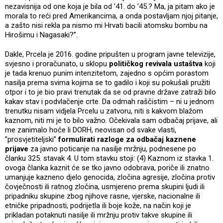
nezavisnija od one koja je bila od ’41. do ’45.? Ma, ja pitam ako je
morala to reći pred Amerikancima, a onda postavljam njoj pitanje,
a zašto nisi rekla pa nismo mi Hrvati bacili atomsku bombu na
Hirošimu i Nagasaki?”.
Dakle, Prcela je 2016. godine pripušten u program javne televizije,
svjesno i proračunato, u sklopu
političkog revivala ustaštva
koji
je tada krenuo punim intenzitetom, zajedno s općim porastom
nasilja prema svima kojima se to gadilo i koji su pokušali pružiti
otpor i to je bio pravi trenutak da se od pravne države zatraži bilo
kakav stav i podvlačenje crte. Da odmah raščistim – ni u jednom
trenutku nisam vidjela Prcelu u zatvoru, niti s kakvom blažom
kaznom, niti mi je to bilo važno. Očekivala sam odbačaj prijave, ali
me zanimalo hoće li DORH, neovisan od svake vlasti,
”prosvjetiteljski”
formulirati razloge za odbačaj kaznene
prijave
za javno poticanje na nasilje mržnju, podnesene po
članku 325. stavak 4. U tom stavku stoji: (4) Kaznom iz stavka 1.
ovoga članka kaznit će se tko javno odobrava, poriče ili znatno
umanjuje kazneno djelo genocida, zločina agresije, zločina protiv
čovječnosti ili ratnog zločina, usmjereno prema skupini ljudi ili
pripadniku skupine zbog njihove rasne, vjerske, nacionalne ili
etničke pripadnosti, podrijetla ili boje kože, na način koji je
prikladan potaknuti nasilje ili mržnju protiv takve skupine ili