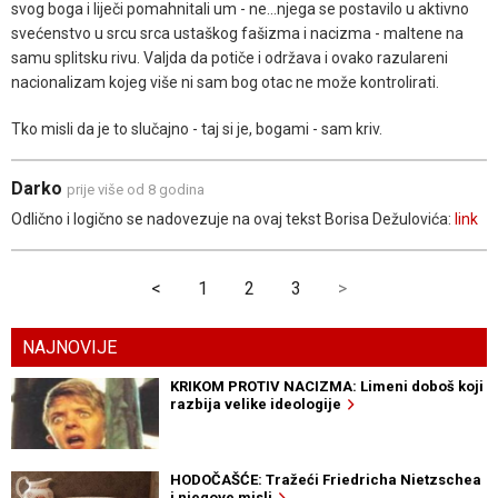
svog boga i liječi pomahnitali um - ne...njega se postavilo u aktivno
svećenstvo u srcu srca ustaškog fašizma i nacizma - maltene na
samu splitsku rivu. Valjda da potiče i održava i ovako razulareni
nacionalizam kojeg više ni sam bog otac ne može kontrolirati.
Tko misli da je to slučajno - taj si je, bogami - sam kriv.
Darko
prije više od 8 godina
Odlično i logično se nadovezuje na ovaj tekst Borisa Dežulovića:
link
<
1
2
3
>
NAJNOVIJE
KRIKOM PROTIV NACIZMA: Limeni doboš koji
razbija velike ideologije
HODOČAŠĆE: Tražeći Friedricha Nietzschea
i njegove misli