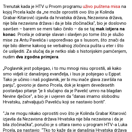
Trenutak kada je HTV u Prvom programu
uživo puštena misa
na
kojoj Prcela kaže da „ne može oprostiti ovo što je Kolinda
Grabar-Kitarović izjavila da hrvatska država, Nezavisna država,
nije bila nezavisna država i da je bila zločinačka“, bio je doslovno
savršen – barem se meni tako činilo – da se taj
mak istjera na
konac
. Prcela je odranije slavan i slavljen po tome što je služio
mise za Antu Pavelića i uspoređivao ga s Isusom, što znači da
nije bilo dileme kakvog se verbalnog zločinca pušta u eter i što
će uslijediti. Za slučaj da je netko slab s historijskim pamćenjem,
nudim
dva zgodna primjera
.
„Poglavnik jest pobjegao, i to mu mnogi nisu oprostili, ali kako
smo vidjeli iz današnjeg evanđelja, i Isus je pobjegao u Egipat.
Tako je učinio i naš poglavnik, jer bi mu inače glava završila na
panju“, govorio je davno Prcela, dok je krajem devedesetih
postavljao pitanje “je li slučajno da je Pavelić umro na blagdan
Nevine dječice”, a bio je i uvjeren da “danas imamo slobodnu
Hrvatsku, zahvaljujući Paveliću koji se nastavio boriti”.
“Ja ne mogu nikako oprostiti ovo što je Kolinda Grabar Kitarović
izjavila da Nezavisna država Hrvatska nije bila nezavisna i da je
bila zločinačka”, poručio je s oltara ravno u program HTV-a Luka
Prcela, pa nastavio: “Tko to kaže da je današnja Hrvatska država