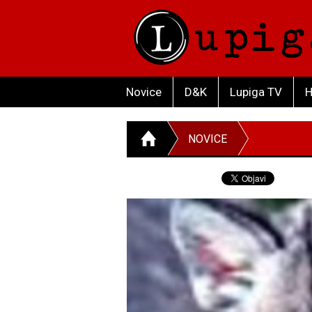
Novice
D&K
Lupiga TV
H
NOVICE