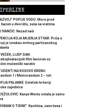
IPERLINK
AZVOJ“ POPIJE VODU: More pred
 bazen u dvorištu, suša na vratima
 IVANČIĆ: Nazad naši
ENCIJA KOJA MIJENJA STVAR: Priča o
koji je izvukao mrtvog partizanskog
danta
 VEČER, LIJEP DAN:
ksploatacijski film lansiran uz
ični mučenički narativ
TUDENTI NA KOSOVO KRENU:
ndum 1 i Memorandum 2 – isti
FIJA PALANKE: Estetski kriteriji
nske zajednice
DEŽULOVIĆ: Kanye Westu ostala je samo
ka
ROMAN O TIŠINI“: Kaotična, zamršena i