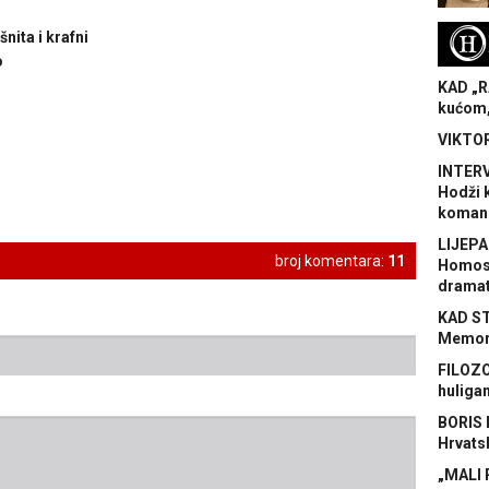
H
ita i krafni
o
KAD „R
kućom,
VIKTOR
INTERV
Hodži 
koman
LIJEPA
broj komentara:
11
Homose
dramat
KAD S
Memora
FILOZO
huliga
BORIS 
Hrvats
„MALI 