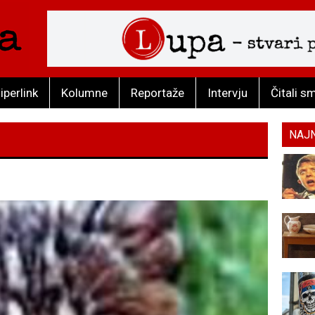
iperlink
Kolumne
Reportaže
Intervju
Čitali s
NAJ