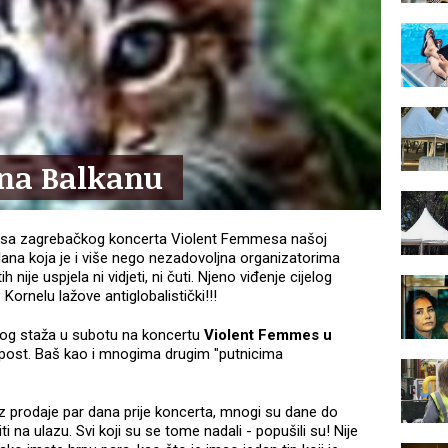
na Balkanu
taj sa zagrebačkog koncerta Violent Femmesa našoj
tlana koja je i više nego nezadovoljna organizatorima
ije uspjela ni vidjeti, ni čuti. Njeno viđenje cijelog
 Kornelu lažove antiglobalistički!!!
nog staža u subotu na koncertu
Violent Femmes u
upost. Baš kao i mnogima drugim "putnicima
 iz prodaje par dana prije koncerta, mnogi su dane do
ti na ulazu. Svi koji su se tome nadali - popušili su! Nije