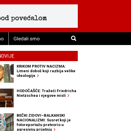
mo
Gledali smo
NOVIJE
KRIKOM PROTIV NACIZMA:
Limeni doboš koji razbija velike
ideologije
HODOČAŠĆE: Tražeći Friedricha
Nietzschea i njegove misli
BEČKI ZIDOVI–BALKANSKI
NACIONALIZMI: Susret koji je
fotoreportažu pretvorio u
agresivnu prijetnju