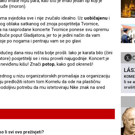
ako imate hrpu para, kao što je imao jedan tip koji je
 uđe (moron).
ičama svjedoka sve i nije zvučalo idealno. Uz
uobičajenu
i
nog oblaka satkanog od znoja posjetitelja Tvornice,
da na rasprodane koncerte Tvornice ponese svu opremu
obuče poput Gladijatora, jer to je jedini način da vam
toje po nogama i pentraju vam se po glavi.
idućeg dana nisu ništa bolje prošli. Iako je karata bilo (čini
ore) posjetitelji se i nisu proveli najugodnije. Koncert je
) neviđenu kišu! Znači
potop
, kako god okreneš!
LÁS
ednog u nizu organizatorskih promašaja za organizaciju
KOME
lju predložiti istom tom Kornelu da ode na plastičnu
li se
eodoljivu potrebu da mu istetoviraju Nike znak na sred
sruši
 li svi ovo preživjeti?