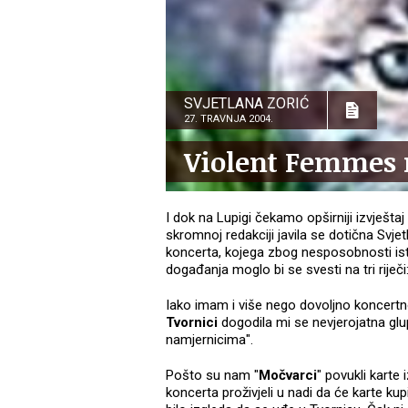
SVJETLANA ZORIĆ
27. TRAVNJA 2004.
Violent Femmes 
I dok na Lupigi čekamo opširniji izvješ
skromnoj redakciji javila se dotična Svje
koncerta, kojega zbog nesposobnosti istih n
događanja moglo bi se svesti na tri riječi:
Iako imam i više nego dovoljno koncert
Tvornici
dogodila mi se nevjerojatna gl
namjernicima".
Pošto su nam "
Močvarci
" povukli karte
koncerta proživjeli u nadi da će karte kupi