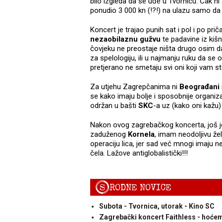
bilo izgleda da se uđe u Tvornicu. Čak ni 
ponudio 3 000 kn (!?!) na ulazu samo da
Koncert je trajao punih sat i pol i po pr
nezaobilaznu gužvu
te padavine iz kiš
čovjeku ne preostaje ništa drugo osim 
za spelologiju, ili u najmanju ruku da se 
pretjerano ne smetaju svi oni koji vam s
Za utjehu Zagrepčanima ni
Beograđani
se kako imaju bolje i sposobnije organizat
održan u bašti
SKC
-a uz (kako oni kažu
Nakon ovog zagrebačkog koncerta, još j
zaduženog
Kornela
, imam neodoljivu že
operaciju lica, jer sad već mnogi imaju n
čela. Lažove antiglobalistički!!!
S
RODNE NOVICE
Subota - Tvornica, utorak - Kino SC
Zagrebački koncert Faithless - hoćemo