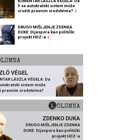
KOMENTAR LÁSZLA VÉGELA: Da
li se autokratski sistem može
srušiti pravnim sredstvima?
DRUGO MIŠLJENJE ZDENKA
DUKE: Dijaspora kao politički
projekt HDZ-a
KOLUMNA
ZLÓ VÉGEL
NTAR LÁSZLA VÉGELA: Da
 autokratski sistem može
ti pravnim sredstvima?
KOLUMNA
ZDENKO DUKA
DRUGO MIŠLJENJE ZDENKA
DUKE: Dijaspora kao politički
projekt HDZ-a