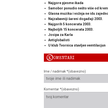
Najgore pjesme ikada
Samobor ponudio nešto više od kremšn
Glasna muzika i vožnja ne idu zajedn
Najzabavniji šareni događaji 2003.
Najgorih 5 koncerata 2003.
Najboljih 15 koncerata 2003.
Josipa za Karla
Antiglobalisti
U klub Tvornica stavljen vemtilacjun
K
OMENTARI
Ime / nadimak *(obavezno)
Komentar *(obavezno)