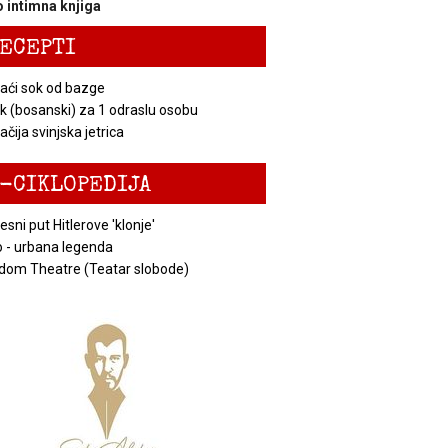
 intimna knjiga
ECEPTI
ći sok od bazge
k (bosanski) za 1 odraslu osobu
čija svinjska jetrica
-CIKLOPEDIJA
esni put Hitlerove 'klonje'
 - urbana legenda
dom Theatre (Teatar slobode)