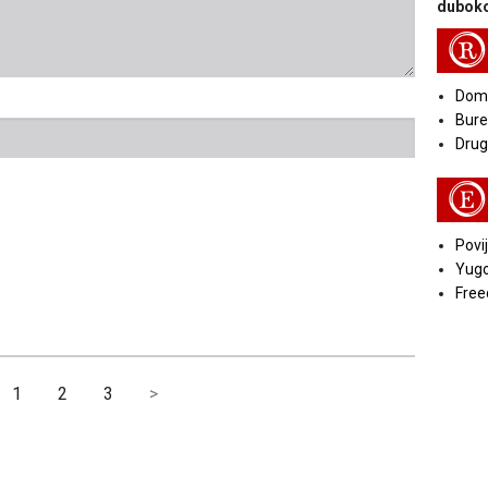
duboko
R
Doma
Bure
Druga
E
Povij
Yugo
Free
1
2
3
>