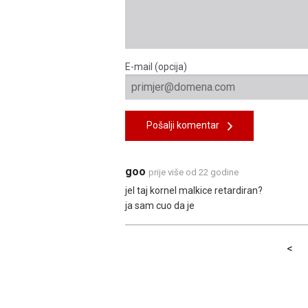
E-mail (opcija)
Pošalji komentar
goo
prije više od 22 godine
jel taj kornel malkice retardiran?
ja sam cuo da je
<