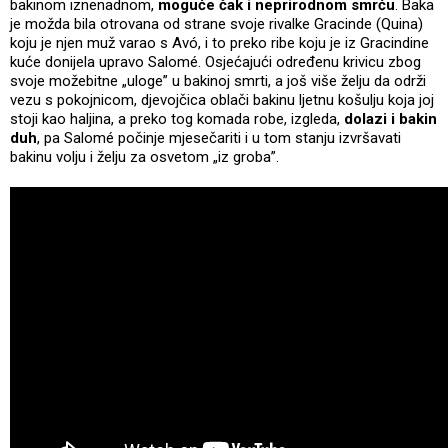
bakinom iznenadnom,
moguće čak i neprirodnom smrću
. Baka
je možda bila otrovana od strane svoje rivalke Gracinde (Quina)
koju je njen muž varao s Avó, i to preko ribe koju je iz Gracindine
kuće donijela upravo Salomé. Osjećajući određenu krivicu zbog
svoje možebitne „uloge” u bakinoj smrti, a još više želju da održi
vezu s pokojnicom, djevojčica oblači bakinu ljetnu košulju koja joj
stoji kao haljina, a preko tog komada robe, izgleda,
dolazi i bakin
duh
, pa Salomé počinje mjesečariti i u tom stanju izvršavati
bakinu volju i želju za osvetom „iz groba”.