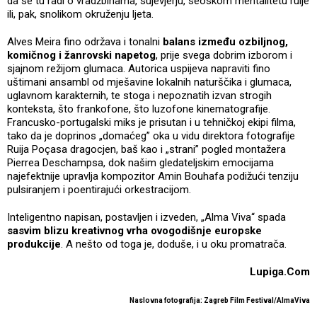
da se tu radi o vradžbinama, sujevjerju, seoskom mentalitetu rulje
ili, pak, snolikom okruženju ljeta.
Alves Meira fino održava i tonalni
balans između ozbiljnog,
komičnog i žanrovski napetog
, prije svega dobrim izborom i
sjajnom režijom glumaca. Autorica uspijeva napraviti fino
uštimani ansambl od mješavine lokalnih naturščika i glumaca,
uglavnom karakternih, te stoga i nepoznatih izvan strogih
konteksta, što frankofone, što luzofone kinematografije.
Francusko-portugalski miks je prisutan i u tehničkoj ekipi filma,
tako da je doprinos „domaćeg” oka u vidu direktora fotografije
Ruija Poçasa dragocjen, baš kao i „strani” pogled montažera
Pierrea Deschampsa, dok našim gledateljskim emocijama
najefektnije upravlja kompozitor Amin Bouhafa podižući tenziju
pulsiranjem i poentirajući orkestracijom.
Inteligentno napisan, postavljen i izveden, „Alma Viva“ spada
sasvim blizu kreativnog vrha ovogodišnje europske
produkcije
. A nešto od toga je, doduše, i u oku promatrača.
Lupiga.Com
Naslovna fotografija: Zagreb Film Festival/AlmaViva