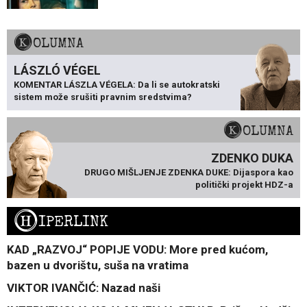
KOLUMNA
LÁSZLÓ VÉGEL
KOMENTAR LÁSZLA VÉGELA: Da li se autokratski
sistem može srušiti pravnim sredstvima?
KOLUMNA
ZDENKO DUKA
DRUGO MIŠLJENJE ZDENKA DUKE: Dijaspora kao
politički projekt HDZ-a
H
IPERLINK
KAD „RAZVOJ“ POPIJE VODU: More pred kućom,
bazen u dvorištu, suša na vratima
VIKTOR IVANČIĆ: Nazad naši