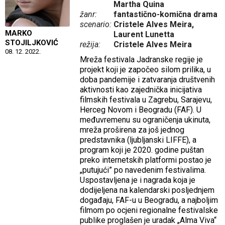
Martha Quina
žanr:
fantastično-komična drama
scenario:
Cristele Alves Meira,
MARKO
Laurent Lunetta
STOJILJKOVIĆ
režija:
Cristele Alves Meira
08. 12. 2022.
Mreža festivala Jadranske regije je
projekt koji je započeo silom prilika, u
doba pandemije i zatvaranja društvenih
aktivnosti kao zajednička inicijativa
filmskih festivala u Zagrebu, Sarajevu,
Herceg Novom i Beogradu (FAF). U
međuvremenu su ograničenja ukinuta,
mreža proširena za još jednog
predstavnika (ljubljanski LIFFE), a
program koji je 2020. godine puštan
preko internetskih platformi postao je
„putujući” po navedenim festivalima.
Uspostavljena je i nagrada koja je
dodijeljena na kalendarski posljednjem
događaju, FAF-u u Beogradu, a najboljim
filmom po ocjeni regionalne festivalske
publike proglašen je uradak „Alma Viva“