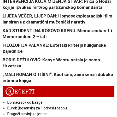
INTERVENCIJA KOJA MIJENJA STVAR: Priča o Hodži
koji je izvukao mrtvog partizanskog komandanta
LIJEPA VEČER, LIJEP DAN: Homoseksploatacijski film
lansiran uz dramatični mučenički narativ
KAD STUDENTI NA KOSOVO KRENU: Memorandum 1 i
Memorandum 2 – isti
FILOZOFIJA PALANKE: Estetski kriteriji huliganske
zajednice
BORIS DEŽULOVIĆ: Kanye Westu ostala je samo
Hrvatska
„MALI ROMAN O TIŠINI“: Kaotična, zamršena i duboko
intimna knjiga
R
ECEPTI
Domaći sok od bazge
Burek (bosanski) za 1 odraslu osobu
Drugačija svinjska jetrica