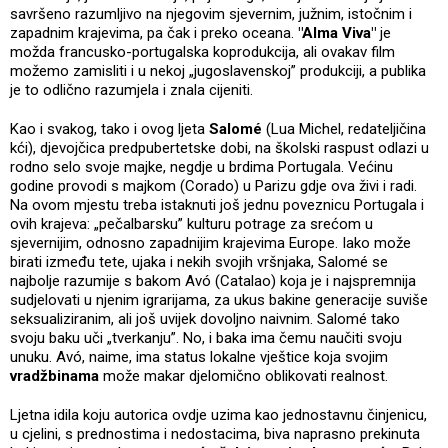
savršeno razumljivo na njegovim sjevernim, južnim, istočnim i
zapadnim krajevima, pa čak i preko oceana.
"Alma Viva"
je
možda francusko-portugalska koprodukcija, ali ovakav film
možemo zamisliti i u nekoj „jugoslavenskoj” produkciji, a publika
je to odlično razumjela i znala cijeniti.
Kao i svakog, tako i ovog ljeta
Salomé
(Lua Michel, redateljičina
kći), djevojčica predpubertetske dobi, na školski raspust odlazi u
rodno selo svoje majke, negdje u brdima Portugala. Većinu
godine provodi s majkom (Corado) u Parizu gdje ova živi i radi.
Na ovom mjestu treba istaknuti još jednu poveznicu Portugala i
ovih krajeva: „pečalbarsku” kulturu potrage za srećom u
sjevernijim, odnosno zapadnijim krajevima Europe. Iako može
birati između tete, ujaka i nekih svojih vršnjaka, Salomé se
najbolje razumije s bakom Avó (Catalao) koja je i najspremnija
sudjelovati u njenim igrarijama, za ukus bakine generacije suviše
seksualiziranim, ali još uvijek dovoljno naivnim. Salomé tako
svoju baku uči „tverkanju”. No, i baka ima čemu naučiti svoju
unuku. Avó, naime, ima status lokalne vještice koja svojim
vradžbinama
može makar djelomično oblikovati realnost.
Ljetna idila koju autorica ovdje uzima kao jednostavnu činjenicu,
u cjelini, s prednostima i nedostacima, biva naprasno prekinuta