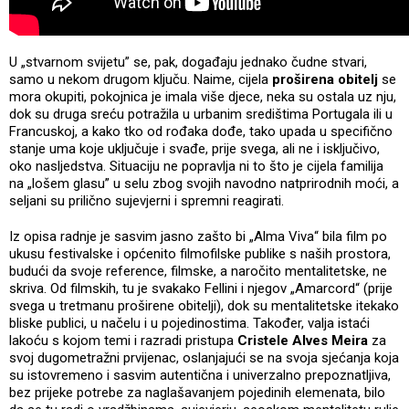
U „stvarnom svijetu” se, pak, događaju jednako čudne stvari,
samo u nekom drugom ključu. Naime, cijela
proširena obitelj
se
mora okupiti, pokojnica je imala više djece, neka su ostala uz nju,
dok su druga sreću potražila u urbanim središtima Portugala ili u
Francuskoj, a kako tko od rođaka dođe, tako upada u specifično
stanje uma koje uključuje i svađe, prije svega, ali ne i isključivo,
oko nasljedstva. Situaciju ne popravlja ni to što je cijela familija
na „lošem glasu” u selu zbog svojih navodno natprirodnih moći, a
seljani su prilično sujevjerni i spremni reagirati.
Iz opisa radnje je sasvim jasno zašto bi „Alma Viva“ bila film po
ukusu festivalske i općenito filmofilske publike s naših prostora,
budući da svoje reference, filmske, a naročito mentalitetske, ne
skriva. Od filmskih, tu je svakako Fellini i njegov „Amarcord“ (prije
svega u tretmanu proširene obitelji), dok su mentalitetske itekako
bliske publici, u načelu i u pojedinostima. Također, valja istaći
lakoću s kojom temi i razradi pristupa
Cristele Alves Meira
za
svoj dugometražni prvijenac, oslanjajući se na svoja sjećanja koja
su istovremeno i sasvim autentična i univerzalno prepoznatljiva,
bez prijeke potrebe za naglašavanjem pojedinih elemenata, bilo