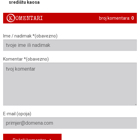
središtu kaosa
K
OMENTARI
broj komentara:
0
Ime / nadimak *(obavezno)
Komentar *(obavezno)
E-mail (opcija)