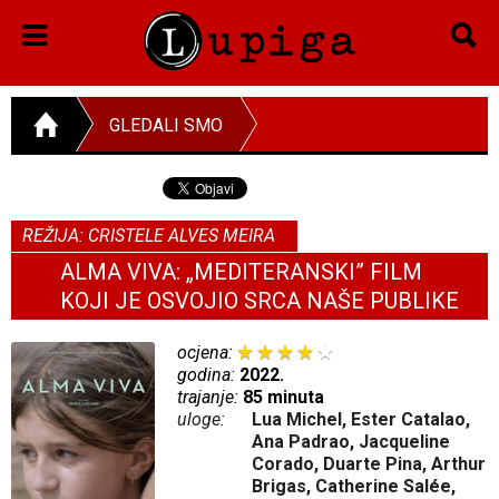
GLEDALI SMO
REŽIJA: CRISTELE ALVES MEIRA
ALMA VIVA: „MEDITERANSKI” FILM
KOJI JE OSVOJIO SRCA NAŠE PUBLIKE
ocjena:
godina:
2022.
trajanje:
85 minuta
uloge:
Lua Michel, Ester Catalao,
Ana Padrao, Jacqueline
Corado, Duarte Pina, Arthur
Brigas, Catherine Salée,