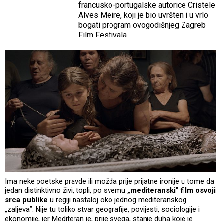
francusko-portugalske autorice Cristele
Alves Meire, koji je bio uvršten i u vrlo
bogati program ovogodišnjeg Zagreb
Film Festivala.
Ima neke poetske pravde ili možda prije prijatne ironije u tome da
jedan distinktivno živi, topli, po svemu
„mediteranski” film
osvoji
srca publike
u regiji nastaloj oko jednog mediteranskog
„zaljeva”. Nije tu toliko stvar geografije, povijesti, sociologije i
ekonomije, jer Mediteran je, prije svega, stanje duha koje je