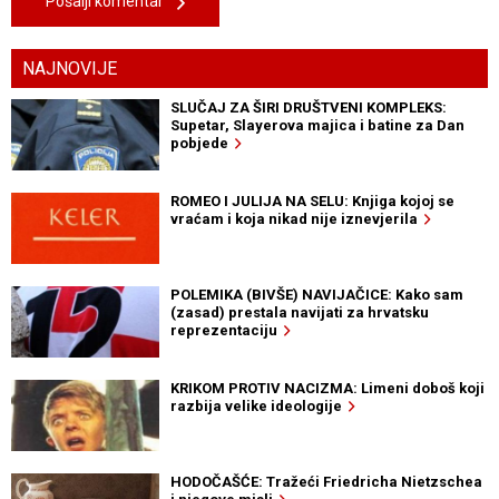
Pošalji komentar
NAJNOVIJE
SLUČAJ ZA ŠIRI DRUŠTVENI KOMPLEKS:
Supetar, Slayerova majica i batine za Dan
pobjede
ROMEO I JULIJA NA SELU: Knjiga kojoj se
vraćam i koja nikad nije iznevjerila
POLEMIKA (BIVŠE) NAVIJAČICE: Kako sam
(zasad) prestala navijati za hrvatsku
reprezentaciju
KRIKOM PROTIV NACIZMA: Limeni doboš koji
razbija velike ideologije
HODOČAŠĆE: Tražeći Friedricha Nietzschea