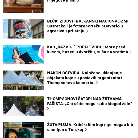
i njegove misli
BEČKI ZIDOVI–BALKANSKI NACIONALIZMI:
Susret koji je fotoreportažu pretvorio u
agresivnu prijetnju
KAD „RAZVOJ“ POPIJE VODU: More pred
kućom, bazen u dvorištu, suša na vratima
NAKON OČEVIDA: Naloženo uklanjanje
objekata koje su postavili organizatori
Thompsonova koncerta
THOMPSONOVI ŠATORI NAD ŽRTVAMA
FAŠISTA: „Oni očito mogu raditi štogod žele“
ŽUTA PISMA: Kritički film koji nije mogao biti
snimljen u Turskoj