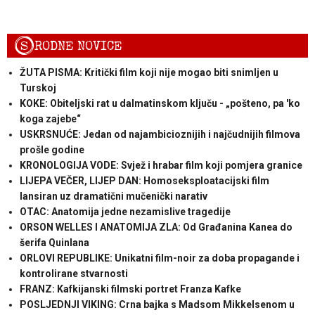
S
RODNE NOVICE
ŽUTA PISMA: Kritički film koji nije mogao biti snimljen u
Turskoj
KOKE: Obiteljski rat u dalmatinskom ključu - „pošteno, pa 'ko
koga zajebe“
USKRSNUĆE: Jedan od najambicioznijih i najčudnijih filmova
prošle godine
KRONOLOGIJA VODE: Svjež i hrabar film koji pomjera granice
LIJEPA VEČER, LIJEP DAN: Homoseksploatacijski film
lansiran uz dramatični mučenički narativ
OTAC: Anatomija jedne nezamislive tragedije
ORSON WELLES I ANATOMIJA ZLA: Od Građanina Kanea do
šerifa Quinlana
ORLOVI REPUBLIKE: Unikatni film-noir za doba propagande i
kontrolirane stvarnosti
FRANZ: Kafkijanski filmski portret Franza Kafke
POSLJEDNJI VIKING: Crna bajka s Madsom Mikkelsenom u