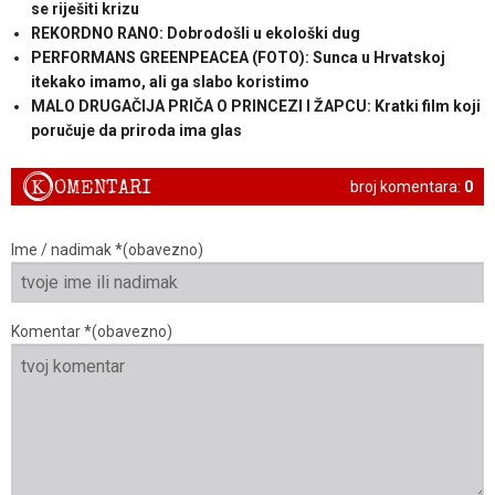
se riješiti krizu
REKORDNO RANO: Dobrodošli u ekološki dug
PERFORMANS GREENPEACEA (FOTO): Sunca u Hrvatskoj
itekako imamo, ali ga slabo koristimo
MALO DRUGAČIJA PRIČA O PRINCEZI I ŽAPCU: Kratki film koji
poručuje da priroda ima glas
K
OMENTARI
broj komentara:
0
Ime / nadimak *(obavezno)
Komentar *(obavezno)