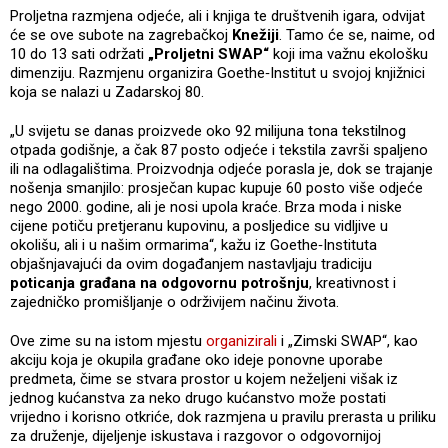
Proljetna razmjena odjeće, ali i knjiga te društvenih igara, odvijat
će se ove subote na zagrebačkoj
Knežiji
. Tamo će se, naime, od
10 do 13 sati održati
„Proljetni SWAP“
koji ima važnu ekološku
dimenziju. Razmjenu organizira Goethe‑Institut u svojoj knjižnici
koja se nalazi u Zadarskoj 80.
„U svijetu se danas proizvede oko 92 milijuna tona tekstilnog
otpada godišnje, a čak 87 posto odjeće i tekstila završi spaljeno
ili na odlagalištima. Proizvodnja odjeće porasla je, dok se trajanje
nošenja smanjilo: prosječan kupac kupuje 60 posto više odjeće
nego 2000. godine, ali je nosi upola kraće. Brza moda i niske
cijene potiču pretjeranu kupovinu, a posljedice su vidljive u
okolišu, ali i u našim ormarima“, kažu iz Goethe‑Instituta
objašnjavajući da ovim događanjem nastavljaju tradiciju
poticanja građana na odgovornu potrošnju
, kreativnost i
zajedničko promišljanje o održivijem načinu života.
Ove zime su na istom mjestu
organizirali
i „Zimski SWAP“, kao
akciju koja je okupila građane oko ideje ponovne uporabe
predmeta, čime se stvara prostor u kojem neželjeni višak iz
jednog kućanstva za neko drugo kućanstvo može postati
vrijedno i korisno otkriće, dok razmjena u pravilu prerasta u priliku
za druženje, dijeljenje iskustava i razgovor o odgovornijoj