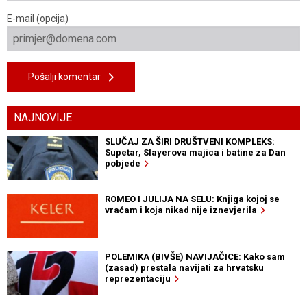
E-mail (opcija)
Pošalji komentar
NAJNOVIJE
SLUČAJ ZA ŠIRI DRUŠTVENI KOMPLEKS:
Supetar, Slayerova majica i batine za Dan
pobjede
ROMEO I JULIJA NA SELU: Knjiga kojoj se
vraćam i koja nikad nije iznevjerila
POLEMIKA (BIVŠE) NAVIJAČICE: Kako sam
(zasad) prestala navijati za hrvatsku
reprezentaciju