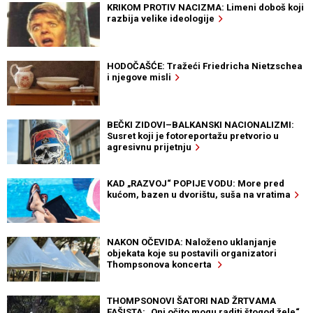
KRIKOM PROTIV NACIZMA: Limeni doboš koji
razbija velike ideologije
HODOČAŠĆE: Tražeći Friedricha Nietzschea
i njegove misli
BEČKI ZIDOVI–BALKANSKI NACIONALIZMI:
Susret koji je fotoreportažu pretvorio u
agresivnu prijetnju
KAD „RAZVOJ“ POPIJE VODU: More pred
kućom, bazen u dvorištu, suša na vratima
NAKON OČEVIDA: Naloženo uklanjanje
objekata koje su postavili organizatori
Thompsonova koncerta
THOMPSONOVI ŠATORI NAD ŽRTVAMA
FAŠISTA: „Oni očito mogu raditi štogod žele“