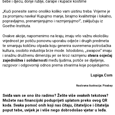
bebe i djecu, donje rublje, čarape i kupaće kostime
„Kući ponesite samo onoliko koliko vam uistinu treba. Vrijeme je
za promjenu navika! Kupujmo manje, birajmo kvalitetnije i lokalno,
popravljajmo, prenamjenjujmo i razmjenjujmo!“, zaključuju iz
Goethe‑Instituta.
Ovakve akcije, napomenimo na kraju, imaju vrlo važnu ekološku
vrijednost jer potiču ponovnu uporabu odjeće i drugih predmeta
te smanjuju količinu otpada koju generira suvremena potrošačka
kultura, osobito industrija brze mode. Istodobno, „swapovi“ imaju
i snažnu društvenu dimenziju jer se kroz razmjenu
stvara osjećaj
zajedništva i solidarnosti
među ljudima, potiče se dijeljenje,
razgovor i odgovorniji odnos prema stvarima koje posjedujemo.
Lupiga.Com
Naslovna ilustracija: Pixabay
Sviđa vam se ono što radimo? Želite više ovakvih tekstova?
Možete nas financijski poduprijeti uplatom preko ovog QR
koda. Svaka pomoć onih koji nas čitaju, čitateljice i čitatelja
poput tebe, uvijek je i više nego dobrodošao vjetar u leđa.