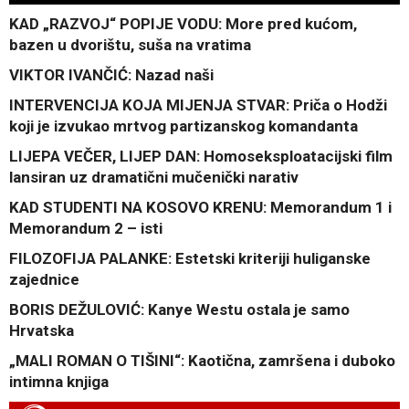
KAD „RAZVOJ“ POPIJE VODU: More pred kućom,
bazen u dvorištu, suša na vratima
VIKTOR IVANČIĆ: Nazad naši
INTERVENCIJA KOJA MIJENJA STVAR: Priča o Hodži
koji je izvukao mrtvog partizanskog komandanta
LIJEPA VEČER, LIJEP DAN: Homoseksploatacijski film
lansiran uz dramatični mučenički narativ
KAD STUDENTI NA KOSOVO KRENU: Memorandum 1 i
Memorandum 2 – isti
FILOZOFIJA PALANKE: Estetski kriteriji huliganske
zajednice
BORIS DEŽULOVIĆ: Kanye Westu ostala je samo
Hrvatska
„MALI ROMAN O TIŠINI“: Kaotična, zamršena i duboko
intimna knjiga