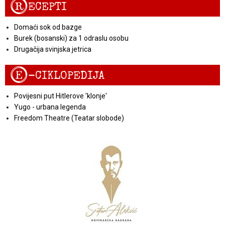
R
ECEPTI
Domaći sok od bazge
Burek (bosanski) za 1 odraslu osobu
Drugačija svinjska jetrica
E
-CIKLOPEDIJA
Povijesni put Hitlerove 'klonje'
Yugo - urbana legenda
Freedom Theatre (Teatar slobode)