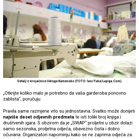
Detalj iz krojačnice Udruge Kamensko (FOTO: Ivor Fuka/Lupiga.Com)
„Otkrijte koliko malo je potrebno da vaša garderoba ponovno
zablista“, poručuju.
Pravila same razmjene vrlo su jednostavna. Svatko može donijeti
najviše deset odjevnih predmeta
te isti toliki broj knjiga i
društvenih igara. S obzirom da je „SWAP“ proljetni u obzir dolazi
samo sezonska, proljetna odjeća, obavezno čista i dobro
očuvana. Organizatori napominju kako se ne zaprima odjeća za