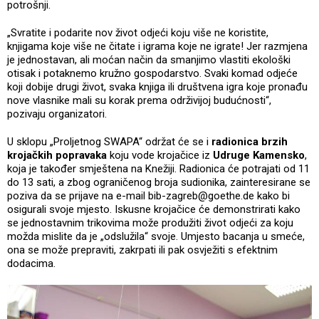
potrošnji.
„Svratite i podarite nov život odjeći koju više ne koristite,
knjigama koje više ne čitate i igrama koje ne igrate! Jer razmjena
je jednostavan, ali moćan način da smanjimo vlastiti ekološki
otisak i potaknemo kružno gospodarstvo. Svaki komad odjeće
koji dobije drugi život, svaka knjiga ili društvena igra koje pronađu
nove vlasnike mali su korak prema održivijoj budućnosti“,
pozivaju organizatori.
U sklopu „Proljetnog SWAPA“ održat će se i
radionica brzih
krojačkih popravaka
koju vode krojačice iz
Udruge Kamensko
,
koja je također smještena na Knežiji. Radionica će potrajati od 11
do 13 sati, a zbog ograničenog broja sudionika, zainteresirane se
poziva da se prijave na e-mail bib-zagreb@goethe.de kako bi
osigurali svoje mjesto. Iskusne krojačice će demonstrirati kako
se jednostavnim trikovima može produžiti život odjeći za koju
možda mislite da je „odslužila“ svoje. Umjesto bacanja u smeće,
ona se može prepraviti, zakrpati ili pak osvježiti s efektnim
dodacima.