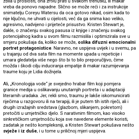
zbila u prošlosti, ona žrtvu prati u svakom trenutku, ili makar
vreba da ponovo napadne. Slično se može reći i za instrukcije
snimatelju Coreyu Watersu da oca gotovo nikad, osim kada to
nije ključno, ne uhvati u cijelosti, već da ga snima kao veliko,
agresivno, nadvijeno i prijeteće prisustvo. Kristen Stewart je,
dakle, o značenju svakog pasusa iz knjige i značenju svakog
potencijalnog kadra u svom filmu razmislila i optimizirala sve u
smjeru pokušaja da, koliko se može,
oslika difuzni emocionalni
portret protagonistice
. Naravno, ne uspijeva uvijek i u svemu, pa
u trajanju od dva sata film na momente upada u repeticije i
umara gledatelja više nego što bi to bilo preporučljivo, čime
možda i škodi cilju induciranja empatije ili makar razumijevanja
traume koju je Lidia doživjela.
Ali, „Kronologija vode“ je svejedno hrabar film koji pomjera
granice medija u oslikavanju unutarnjih portreta i u adaptaciji
literarnih uradaka. Jer, rekli smo, traumu je lakše iskomunicirati
riječima u razgovoru ili na terapiji, ili je putem tih istih riječi, ali i
drugih izražajnih sredstava (glazbom, slikanjem, pokretom)
pretočiti u umjetničko djelo. S narativnim filmom, kao visoko
sinkretičkom umjetnošću koja sve navedene elemente koristi,
zadatak je nešto kompleksniji, a Kristen Stewart pokušava nešto
svježe i iz duše
, i u tome u priličnoj mjeri uspijeva.