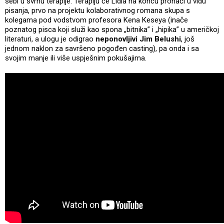
sebi u svrhu terapije. Terapiju će Lidia na koncu pronaći u vidu
pisanja, prvo na projektu kolaborativnog romana skupa s
kolegama pod vodstvom profesora Kena Keseya (inače
poznatog pisca koji služi kao spona „bitnika” i „hipika” u američkoj
literaturi, a ulogu je odigrao
neponovljivi Jim Belushi
, još
jednom naklon za savršeno pogođen casting), pa onda i sa
svojim manje ili više uspješnim pokušajima.