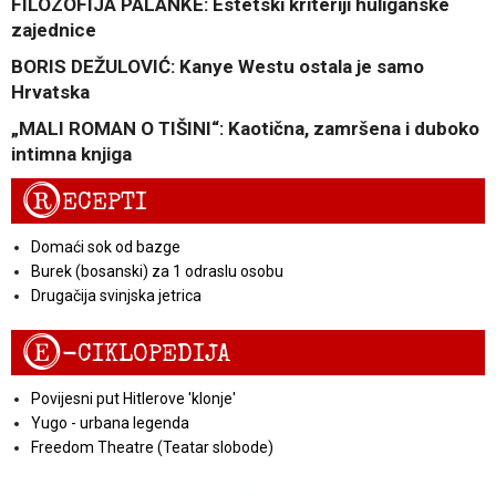
FILOZOFIJA PALANKE: Estetski kriteriji huliganske
zajednice
BORIS DEŽULOVIĆ: Kanye Westu ostala je samo
Hrvatska
„MALI ROMAN O TIŠINI“: Kaotična, zamršena i duboko
intimna knjiga
R
ECEPTI
Domaći sok od bazge
Burek (bosanski) za 1 odraslu osobu
Drugačija svinjska jetrica
E
-CIKLOPEDIJA
Povijesni put Hitlerove 'klonje'
Yugo - urbana legenda
Freedom Theatre (Teatar slobode)