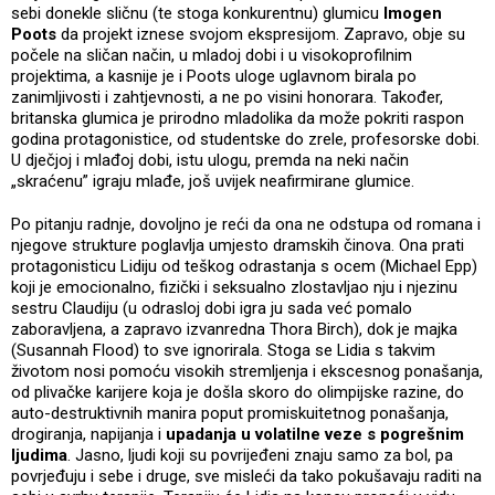
sebi donekle sličnu (te stoga konkurentnu) glumicu
Imogen
Poots
da projekt iznese svojom ekspresijom. Zapravo, obje su
počele na sličan način, u mladoj dobi i u visokoprofilnim
projektima, a kasnije je i Poots uloge uglavnom birala po
zanimljivosti i zahtjevnosti, a ne po visini honorara. Također,
britanska glumica je prirodno mladolika da može pokriti raspon
godina protagonistice, od studentske do zrele, profesorske dobi.
U dječjoj i mlađoj dobi, istu ulogu, premda na neki način
„skraćenu” igraju mlađe, još uvijek neafirmirane glumice.
Po pitanju radnje, dovoljno je reći da ona ne odstupa od romana i
njegove strukture poglavlja umjesto dramskih činova. Ona prati
protagonisticu Lidiju od teškog odrastanja s ocem (Michael Epp)
koji je emocionalno, fizički i seksualno zlostavljao nju i njezinu
sestru Claudiju (u odrasloj dobi igra ju sada već pomalo
zaboravljena, a zapravo izvanredna Thora Birch), dok je majka
(Susannah Flood) to sve ignorirala. Stoga se Lidia s takvim
životom nosi pomoću visokih stremljenja i ekscesnog ponašanja,
od plivačke karijere koja je došla skoro do olimpijske razine, do
auto-destruktivnih manira poput promiskuitetnog ponašanja,
drogiranja, napijanja i
upadanja u volatilne veze s pogrešnim
ljudima
. Jasno, ljudi koji su povrijeđeni znaju samo za bol, pa
povrjeđuju i sebe i druge, sve misleći da tako pokušavaju raditi na