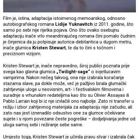
Film je, istina, adaptacija istoimenog memoarskog, odnosno
autobiografskog romana
Lidije Yuknavitch
iz 2011. godine, što
samo po sebi nije rijetka pojava. Ono što ovako osebujnu
adaptaciju inače vrlo meandrirajućeg romana čini pomalo čudnim
je činjenica da ju potpisuje autorica-debitantica u dugom metru,
inače glumica
Kristen Stewart
, te da to čini s točnom i
preciznom vizijom.
Kristen Stewart je, inače nepravedno, široj publici poznata prije
svega kao glavna glumica
„Twilight-sage“
o svjetlucavim
vampirima. Nakon nečeg takvog, ona nije izabrala koračanje
stazama slave, pa dokle može, već je pažljivo birala glumački
zahtjevnije uloge u neovisnim, art- i festivalskim filmovima i
suradnje s vrhunskim redateljima kao što su Olivier Assayas ili
Pablo Larrain koji bi iz nje izvlačili ono najbolje. Zato ni transfer u
režiju i izbor zahtjevnog materijala za adaptaciju nije začudio, ali
zato nas jest iznenadilo odsustvo one za glumce očekivane
sujete i s njom povezane česte pogreške – dodjeljivanja jedne od
uloga samoj sebi i režiranje sebe same.
Umjesto toga, Kristen Stewart je učinila pravu stvar i izabrala čak