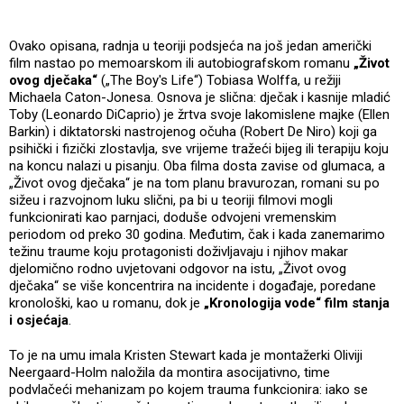
Ovako opisana, radnja u teoriji podsjeća na još jedan američki
film nastao po memoarskom ili autobiografskom romanu
„Život
ovog dječaka“
(„The Boy's Life“) Tobiasa Wolffa, u režiji
Michaela Caton-Jonesa. Osnova je slična: dječak i kasnije mladić
Toby (Leonardo DiCaprio) je žrtva svoje lakomislene majke (Ellen
Barkin) i diktatorski nastrojenog očuha (Robert De Niro) koji ga
psihički i fizički zlostavlja, sve vrijeme tražeći bijeg ili terapiju koju
na koncu nalazi u pisanju. Oba filma dosta zavise od glumaca, a
„Život ovog dječaka“ je na tom planu bravurozan, romani su po
sižeu i razvojnom luku slični, pa bi u teoriji filmovi mogli
funkcionirati kao parnjaci, doduše odvojeni vremenskim
periodom od preko 30 godina. Međutim, čak i kada zanemarimo
težinu traume koju protagonisti doživljavaju i njihov makar
djelomično rodno uvjetovani odgovor na istu, „Život ovog
dječaka“ se više koncentrira na incidente i događaje, poredane
kronološki, kao u romanu, dok je
„Kronologija vode“ film stanja
i osjećaja
.
To je na umu imala Kristen Stewart kada je montažerki Oliviji
Neergaard-Holm naložila da montira asocijativno, time
podvlačeći mehanizam po kojem trauma funkcionira: iako se