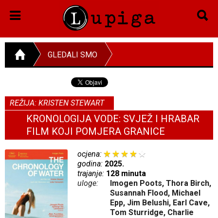
GLEDALI SMO
REŽIJA: KRISTEN STEWART
KRONOLOGIJA VODE: SVJEŽ I HRABAR
FILM KOJI POMJERA GRANICE
ocjena:
godina:
2025.
trajanje:
128 minuta
uloge:
Imogen Poots, Thora Birch,
Susannah Flood, Michael
Epp, Jim Belushi, Earl Cave,
Tom Sturridge, Charlie