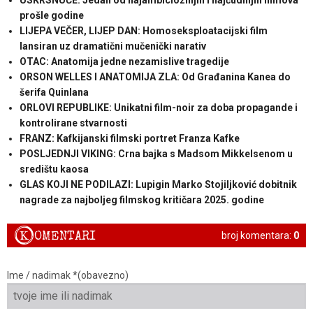
USKRSNUĆE: Jedan od najambicioznijih i najčudnijih filmova
prošle godine
LIJEPA VEČER, LIJEP DAN: Homoseksploatacijski film
lansiran uz dramatični mučenički narativ
OTAC: Anatomija jedne nezamislive tragedije
ORSON WELLES I ANATOMIJA ZLA: Od Građanina Kanea do
šerifa Quinlana
ORLOVI REPUBLIKE: Unikatni film-noir za doba propagande i
kontrolirane stvarnosti
FRANZ: Kafkijanski filmski portret Franza Kafke
POSLJEDNJI VIKING: Crna bajka s Madsom Mikkelsenom u
središtu kaosa
GLAS KOJI NE PODILAZI: Lupigin Marko Stojiljković dobitnik
nagrade za najboljeg filmskog kritičara 2025. godine
K
OMENTARI
broj komentara:
0
Ime / nadimak *(obavezno)