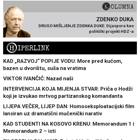
KOLUMNA
ZDENKO DUKA
DRUGO MIŠLJENJE ZDENKA DUKE: Dijaspora kao
politički projekt HDZ-a
H
IPERLINK
KAD „RAZVOJ“ POPIJE VODU: More pred kućom,
bazen u dvorištu, suša na vratima
VIKTOR IVANČIĆ: Nazad naši
INTERVENCIJA KOJA MIJENJA STVAR: Priča o Hodži
koji je izvukao mrtvog partizanskog komandanta
LIJEPA VEČER, LIJEP DAN: Homoseksploatacijski film
lansiran uz dramatični mučenički narativ
KAD STUDENTI NA KOSOVO KRENU: Memorandum 1 i
Memorandum 2 – isti