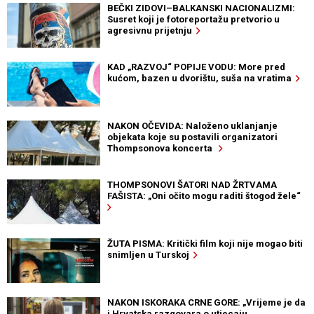
BEČKI ZIDOVI–BALKANSKI NACIONALIZMI:
Susret koji je fotoreportažu pretvorio u
agresivnu prijetnju
KAD „RAZVOJ“ POPIJE VODU: More pred
kućom, bazen u dvorištu, suša na vratima
NAKON OČEVIDA: Naloženo uklanjanje
objekata koje su postavili organizatori
Thompsonova koncerta
THOMPSONOVI ŠATORI NAD ŽRTVAMA
FAŠISTA: „Oni očito mogu raditi štogod žele“
ŽUTA PISMA: Kritički film koji nije mogao biti
snimljen u Turskoj
NAKON ISKORAKA CRNE GORE: „Vrijeme je da
i Hrvatska razgovara o utjecaju