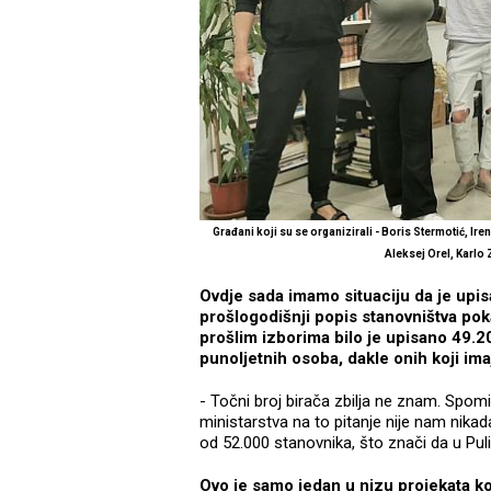
Građani koji su se organizirali - Boris Stermotić, I
Aleksej Orel, Karlo
Ovdje sada imamo situaciju da je upisa
prošlogodišnji popis stanovništva pok
prošlim izborima bilo je upisano 49.2
punoljetnih osoba, dakle onih koji ima
- Točni broj birača zbilja ne znam. Spo
ministarstva na to pitanje nije nam nika
od 52.000 stanovnika, što znači da u Pul
Ovo je samo jedan u nizu projekata ko