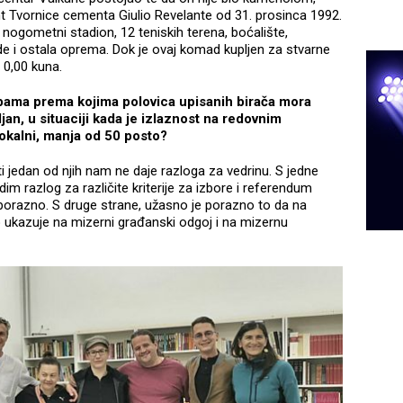
nt Tvornice cementa Giulio Revelante od 31. prosinca 1992.
nogometni stadion, 12 teniskih terena, boćalište,
rade i ostala oprema. Dok je ovaj komad kupljen za stvarne
a 0,00 kuna.
bama prema kojima polovica upisanih birača mora
jan, u situaciji kada je izlaznost na redovnim
 lokalni, manja od 50 posto?
ti jedan od njih nam ne daje razloga za vedrinu. S jedne
idim razlog za različite kriterije za izbore i referendum
orazno. S druge strane, užasno je porazno to da na
to ukazuje na mizerni građanski odgoj i na mizernu