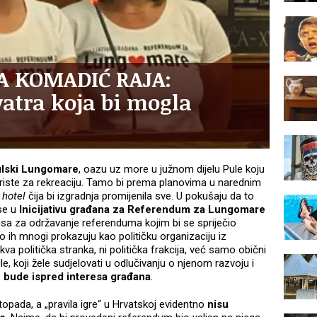
 ZA KOMADIĆ RAJA:
atra koja bi mogla
lski Lungomare
, oazu uz more u južnom dijelu Pule koju
oriste za rekreaciju. Tamo bi prema planovima u narednim
 hotel
čija bi izgradnja promijenila sve. U pokušaju da to
se u
Inicijativu građana za Referendum za Lungomare
pisa za održavanje referenduma kojim bi se spriječio
o ih mnogi prokazuju kao političku organizaciju iz
kva politička stranka, ni politička frakcija, već samo obični
e, koji žele sudjelovati u odlučivanju o njenom razvoju i
 bude ispred interesa građana
.
topada, a „pravila igre“ u Hrvatskoj evidentno
nisu