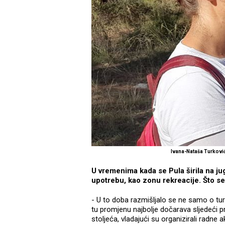
Ivana-Nataša Turkovi
U vremenima kada se Pula širila na ju
upotrebu, kao zonu rekreacije. Što se
- U to doba razmišljalo se ne samo o tu
tu promjenu najbolje dočarava sljedeći p
stoljeća, vladajući su organizirali radne 