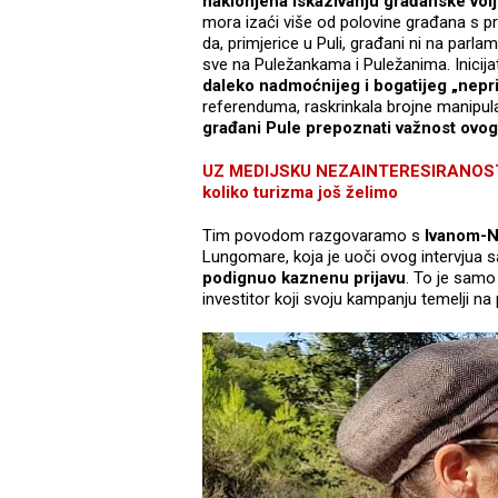
naklonjena iskazivanju građanske vol
mora izaći više od polovine građana s pra
da, primjerice u Puli, građani ni na parl
sve na Puležankama i Puležanima. Inicijat
daleko nadmoćnijeg i bogatijeg „neprij
referenduma, raskrinkala brojne manipula
građani Pule prepoznati važnost ovo
UZ MEDIJSKU NEZAINTERESIRANOST: R
koliko turizma još želimo
Tim povodom razgovaramo s
Ivanom-N
Lungomare, koja je uoči ovog intervjua sa
podignuo kaznenu prijavu
. To je samo
investitor koji svoju kampanju temelji 