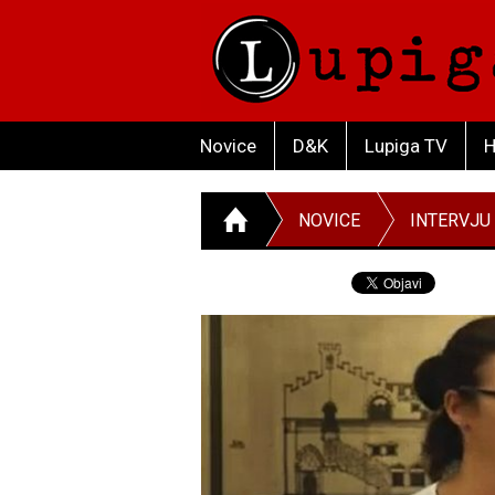
Novice
D&K
Lupiga TV
H
NOVICE
INTERVJU