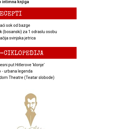
 intimna knjiga
ECEPTI
ći sok od bazge
k (bosanski) za 1 odraslu osobu
čija svinjska jetrica
-CIKLOPEDIJA
esni put Hitlerove 'klonje'
 - urbana legenda
dom Theatre (Teatar slobode)