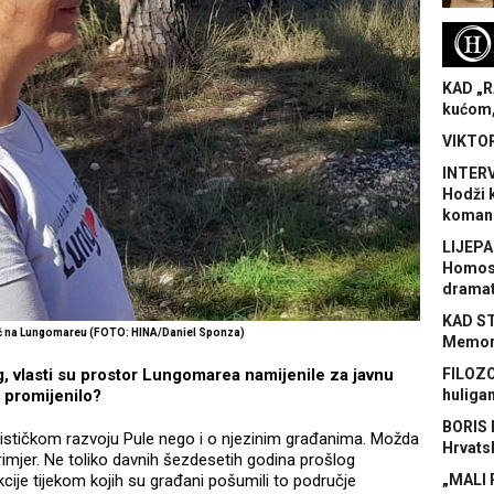
H
KAD „R
kućom,
VIKTOR
INTERV
Hodži 
koman
LIJEPA
Homose
dramat
KAD S
ć na Lungomareu (FOTO: HINA/Daniel Sponza)
Memora
g, vlasti su prostor Lungomarea namijenile za javnu
FILOZO
 promijenilo?
huliga
BORIS 
rističkom razvoju Pule nego i o njezinim građanima. Možda
Hrvats
rimjer. Ne toliko davnih šezdesetih godina prošlog
akcije tijekom kojih su građani pošumili to područje
„MALI 