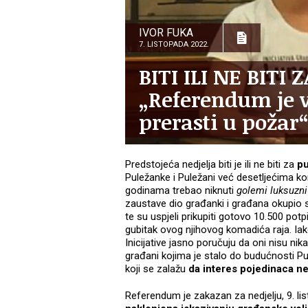
IVOR FUKA
7. LISTOPADA 2022.
BITI ILI NE BITI
„Referendum je v
prerasti u požar“
Predstojeća nedjelja biti je ili ne biti za
pu
Puležanke i Puležani već desetljećima k
godinama trebao niknuti
golemi luksuzni
zaustave dio građanki i građana okupio 
te su uspjeli prikupiti gotovo 10.500 pot
gubitak ovog njihovog komadića raja. Iak
Inicijative jasno poručuju da oni nisu nika
građani kojima je stalo do budućnosti Pul
koji se zalažu
da interes pojedinaca ne
Referendum je zakazan za nedjelju, 9. lis