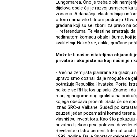
Lungomarea. Ono je trebalo biti namijen
dijelova obale čiji je razvoj usmjeren ka
zonama. A današnje vlasti odbijaju inform
o tom nama vrlo bitnom području. Otvore
građana koji su se izborili za pravo na
– referenduma. Te vlasti ne smatraju da
nedirnutom komadu obale i šume, koji je
kvalitetniji. Nekoć se, dakle, građane poš
Možete li našim čitateljima objasniti j
privatno i ako jeste na koji način je i 
- Većina zemljišta planirana za gradnju 
upravo smo doznali da je moguće da gaba
potražuje Republika Hrvatska. Portal Ist
na koje se RH ljetos upisala. Znamo i da
manjeg nogometnog igrališta na područj
kojega obećava proširiti. Sada će se spo
iznad SRC-a Valkane. Sudeći po katastar
zauzeti jedan pozamašni komad terena, 
vlasništvu investitora. Kao što pokazuju
privatno tijekom prve polovice devedeset
Revelante u Istra cement International d.
1992. godine. Da je Sportsko-rekreativni