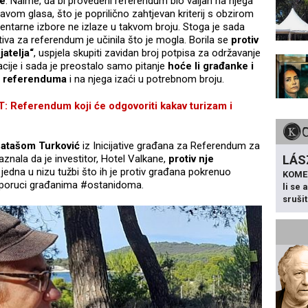
je
. Naime, da bi provedeni referendum bio valjan na njega
vom glasa, što je poprilično zahtjevan kriterij s obzirom
amentarne izbore ne izlaze u takvom broju. Stoga je sada
iva za referendum je učinila što je mogla. Borila se
protiv
atelja“
, uspjela skupiti zavidan broj potpisa za održavanje
cije i sada je preostalo samo pitanje
hoće li građanke i
g referenduma
i na njega izaći u potrebnom broju.
eferendum koji će odgovoriti kakav turizam i
atašom Turković
iz Inicijative građana za Referendum za
LÁS
znala da je investitor, Hotel Valkane,
protiv nje
 jedna u nizu tužbi što ih je protiv građana pokrenuo
KOME
na poruci građanima #ostanidoma.
li se
sruši