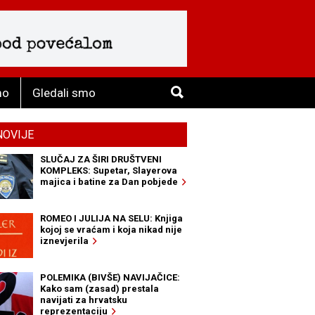
mo
Gledali smo
NOVIJE
SLUČAJ ZA ŠIRI DRUŠTVENI
KOMPLEKS: Supetar, Slayerova
majica i batine za Dan pobjede
ROMEO I JULIJA NA SELU: Knjiga
kojoj se vraćam i koja nikad nije
iznevjerila
POLEMIKA (BIVŠE) NAVIJAČICE:
Kako sam (zasad) prestala
navijati za hrvatsku
reprezentaciju