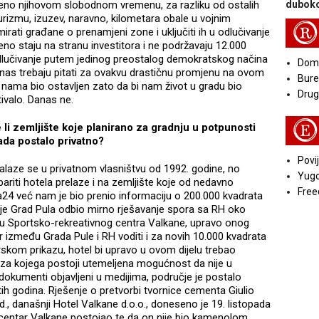
jeno njihovom slobodnom vremenu, za razliku od ostalih
duboko
 turizmu, izuzev, naravno, kilometara obale u vojnim
R
irati građane o prenamjeni zone i uključiti ih u odlučivanje
no staju na stranu investitora i ne podržavaju 12.000
 odlučivanje putem jedinog preostalog demokratskog načina
Doma
 nas trebaju pitati za ovakvu drastičnu promjenu na ovom
Bure
 nama bio ostavljen zato da bi nam život u gradu bio
Druga
tivalo. Danas ne.
E
e li zemljište koje planirano za gradnju u potpunosti
kada postalo privatno?
Povij
nalaze se u privatnom vlasništvu od 1992. godine, no
Yugo
riti hotela prelaze i na zemljište koje od nedavno
Free
ra24 već nam je bio prenio informaciju o 200.000 kvadrata
 je Grad Pula odbio mirno rješavanje spora sa RH oko
u Sportsko-rekreativnog centra Valkane, upravo onog
r između Grada Pule i RH voditi i za novih 10.000 kvadrata
skom prikazu, hotel bi upravo u ovom dijelu trebao
za kojega postoji utemeljena mogućnost da nije u
 dokumenti objavljeni u medijima, područje je postalo
ih godina. Rješenje o pretvorbi tvornice cementa Giulio
d., današnji Hotel Valkane d.o.o., doneseno je 19. listopada
 centar Valkane postojao te da on nije bio kamenolom,