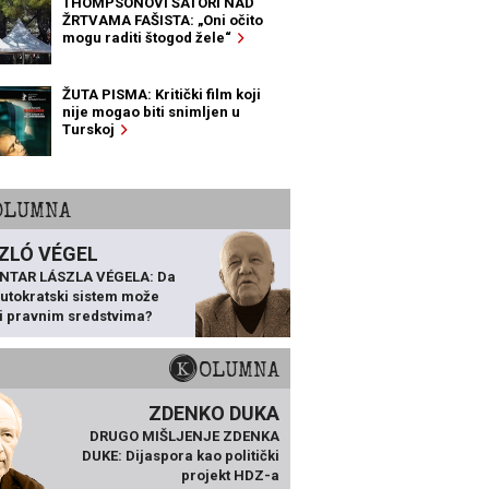
THOMPSONOVI ŠATORI NAD
ŽRTVAMA FAŠISTA: „Oni očito
mogu raditi štogod žele“
ŽUTA PISMA: Kritički film koji
nije mogao biti snimljen u
Turskoj
KOLUMNA
ZLÓ VÉGEL
NTAR LÁSZLA VÉGELA: Da
 autokratski sistem može
ti pravnim sredstvima?
KOLUMNA
ZDENKO DUKA
DRUGO MIŠLJENJE ZDENKA
DUKE: Dijaspora kao politički
projekt HDZ-a