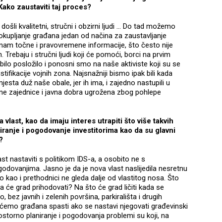
Kako zaustaviti taj proces?
 došli kvalitetni, stručni i obzirni ljudi … Do tad možemo
o okupljanje građana jedan od načina za zaustavljanje
u nam točne i pravovremene informacije, što često nije
. Trebaju i stručni ljudi koji će pomoći, borci na prvim
 bilo posložilo i ponosni smo na naše aktiviste koji su se
stifikacije vojnih zona. Najsnažniji bismo ipak bili kada
mjesta duž naše obale, jer ih ima, i zajedno nastupili u
ne zajednice i javna dobra ugrožena zbog pohlepe
a vlast, kao da imaju interes utrapiti što više takvih
iranje i pogodovanje investitorima kao da su glavni
?
ast nastaviti s politikom IDS-a, a osobito ne s
odovanjima. Jasno je da je nova vlast naslijedila nesretnu
ko kao i prethodnici ne gleda dalje od vlastitog nosa. Što
a će grad prihodovati? Na što će grad ličiti kada se
 bez javnih i zelenih površina, parkirališta i drugih
o ćemo građana spasti ako se nastavi njegovati građevinski
ostorno planiranje i pogodovanja problemi su koji, na