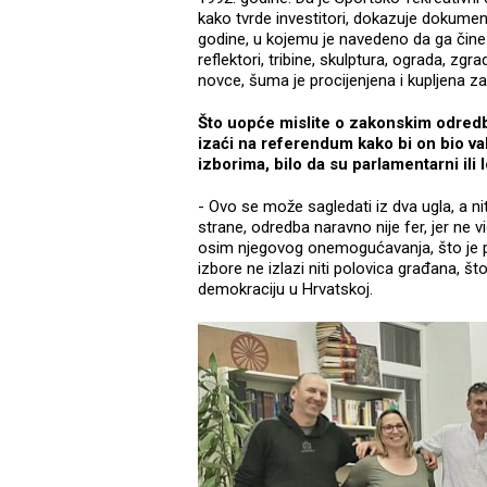
kako tvrde investitori, dokazuje dokume
godine, u kojemu je navedeno da ga čine 
reflektori, tribine, skulptura, ograda, zg
novce, šuma je procijenjena i kupljena z
Što uopće mislite o zakonskim odred
izaći na referendum kako bi on bio val
izborima, bilo da su parlamentarni ili
- Ovo se može sagledati iz dva ugla, a ni
strane, odredba naravno nije fer, jer ne v
osim njegovog onemogućavanja, što je p
izbore ne izlazi niti polovica građana, š
demokraciju u Hrvatskoj.