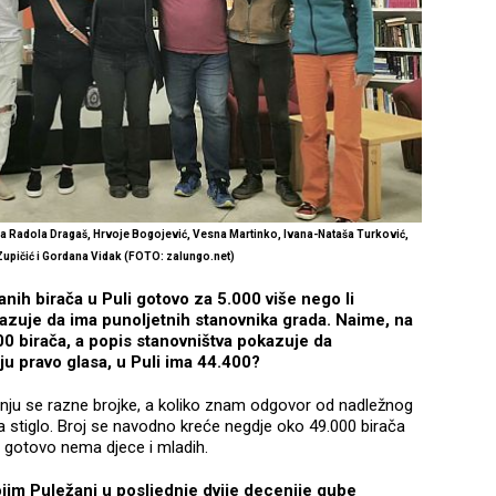
rena Radola Dragaš, Hrvoje Bogojević, Vesna Martinko, Ivana-Nataša Turković,
 Zupičić i Gordana Vidak (FOTO: zalungo.net)
nih birača u Puli gotovo za 5.000 više nego li
azuje da ima punoljetnih stanovnika grada. Naime, na
00 birača, a popis stanovništva pokazuje da
ju pravo glasa, u Puli ima 44.400?
minju se razne brojke, a koliko znam odgovor od nadležnog
da stiglo. Broj se navodno kreće negdje oko 49.000 birača
i gotovo nema djece i mladih.
jim Puležani u posljednje dvije decenije gube