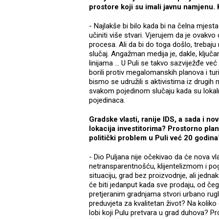
prostore koji su imali javnu namjenu. 
- Najlakše bi bilo kada bi na čelna mjesta
učiniti više stvari. Vjerujem da je ovakv
procesa. Ali da bi do toga došlo, trebaj
slučaj. Angažman medija je, dakle, ključan
linijama … U Puli se takvo sazviježđe već
borili protiv megalomanskih planova i turi
bismo se udružili s aktivistima iz drugih 
svakom pojedinom slučaju kada su lokal
pojedinaca.
Gradske vlasti, ranije IDS, a sada i nov
lokacija investitorima? Prostorno plan
politički problem u Puli već 20 godina
- Dio Puljana nije očekivao da će nova vl
netransparentnošću, klijentelizmom i pog
situaciju, grad bez proizvodnje, ali jedna
će biti jedanput kada sve prodaju, od čeg
pretjeranim gradnjama stvori urbano ruglo,
preduvjeta za kvalitetan život? Na kolik
lobi koji Pulu pretvara u grad duhova? Pr