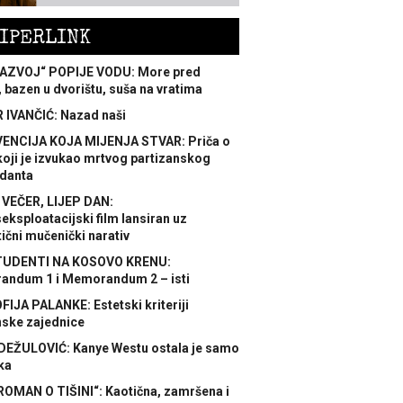
IPERLINK
AZVOJ“ POPIJE VODU: More pred
 bazen u dvorištu, suša na vratima
 IVANČIĆ: Nazad naši
ENCIJA KOJA MIJENJA STVAR: Priča o
koji je izvukao mrtvog partizanskog
danta
 VEČER, LIJEP DAN:
ksploatacijski film lansiran uz
ični mučenički narativ
TUDENTI NA KOSOVO KRENU:
ndum 1 i Memorandum 2 – isti
FIJA PALANKE: Estetski kriteriji
nske zajednice
DEŽULOVIĆ: Kanye Westu ostala je samo
ka
ROMAN O TIŠINI“: Kaotična, zamršena i