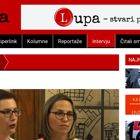
iperlink
Kolumne
Reportaže
Intervju
Čitali s
NAJ