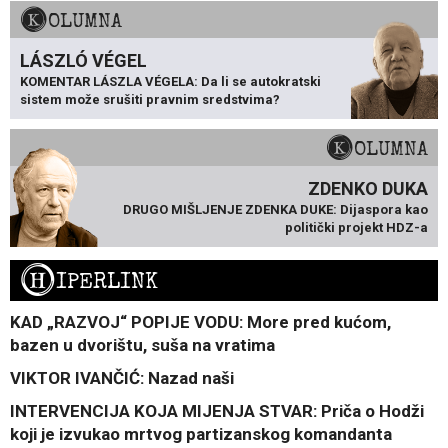
KOLUMNA
LÁSZLÓ VÉGEL
KOMENTAR LÁSZLA VÉGELA: Da li se autokratski
sistem može srušiti pravnim sredstvima?
KOLUMNA
ZDENKO DUKA
DRUGO MIŠLJENJE ZDENKA DUKE: Dijaspora kao
politički projekt HDZ-a
H
IPERLINK
KAD „RAZVOJ“ POPIJE VODU: More pred kućom,
bazen u dvorištu, suša na vratima
VIKTOR IVANČIĆ: Nazad naši
INTERVENCIJA KOJA MIJENJA STVAR: Priča o Hodži
koji je izvukao mrtvog partizanskog komandanta