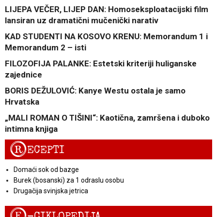
LIJEPA VEČER, LIJEP DAN: Homoseksploatacijski film
lansiran uz dramatični mučenički narativ
KAD STUDENTI NA KOSOVO KRENU: Memorandum 1 i
Memorandum 2 – isti
FILOZOFIJA PALANKE: Estetski kriteriji huliganske
zajednice
BORIS DEŽULOVIĆ: Kanye Westu ostala je samo
Hrvatska
„MALI ROMAN O TIŠINI“: Kaotična, zamršena i duboko
intimna knjiga
R
ECEPTI
Domaći sok od bazge
Burek (bosanski) za 1 odraslu osobu
Drugačija svinjska jetrica
E
-CIKLOPEDIJA