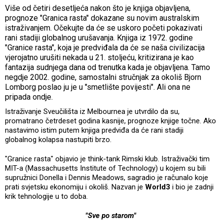
Više od četiri desetljeća nakon što je knjiga objavljena,
prognoze "Granica rasta" dokazane su novim australskim
istraživanjem. Očekujte da će se uskoro početi pokazivati
rani stadiji globalnog urušavanja. Knjiga iz 1972. godine
"Granice rasta", koja je predviđala da će se naša civilizacija
vjerojatno urušiti nekada u 21. stoljeću, kritizirana je kao
fantazija sudnjega dana od trenutka kada je objavljena. Tamo
negdje 2002. godine, samostalni stručnjak za okoliš Bjorn
Lomborg poslao ju je u "smetlište povijesti". Ali ona ne
pripada ondje.
Istraživanje Sveučilišta iz Melbournea je utvrdilo da su,
promatrano četrdeset godina kasnije, prognoze knjige točne. Ako
nastavimo istim putem knjiga predviđa da će rani stadiji
globalnog kolapsa nastupiti brzo.
"Granice rasta" objavio je think-tank Rimski klub. Istraživački tim
MIT-a (Massachusetts Institute of Technology) u kojem su bili
supružnici Donella i Dennis Meadows, sagradio je računalo koje
prati svjetsku ekonomiju i okoliš. Nazvan je
World3
i bio je zadnji
krik tehnologije u to doba.
"Sve po starom"