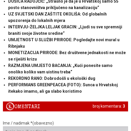
DUŠICA RADOJČIĆ: „Strašno je da je u Hrvatskoj samo 55
posto stanovništva priključeno na kanalizaciju“
UZ SVJETSKI DAN ZAŠTITE OKOLIŠA: Od globalnih
upozorenja do lokalnih mjera
INTERVJU-ŽELJKA LELJAK GRACIN: „Ljudi su sve spremniji
braniti svoje životne sredine“
UMJETNOST U SLUŽBI PRIRODE: Pogledajte novi mural u
Ribnjaku
MONETIZACIJA PRIRODE: Bez društvene jednakosti ne može
se riješiti krizu
RAZMJENA UMJESTO BACANJA: „Kući ponesite samo
onoliko koliko vam uistinu treba“
REKORDNO RANO: Dobrodošli u ekološki dug
PERFORMANS GREENPEACEA (FOTO): Sunca u Hrvatskoj
itekako imamo, ali ga slabo koristimo
K
OMENTARI
broj komentara:
3
Ime / nadimak *(obavezno)