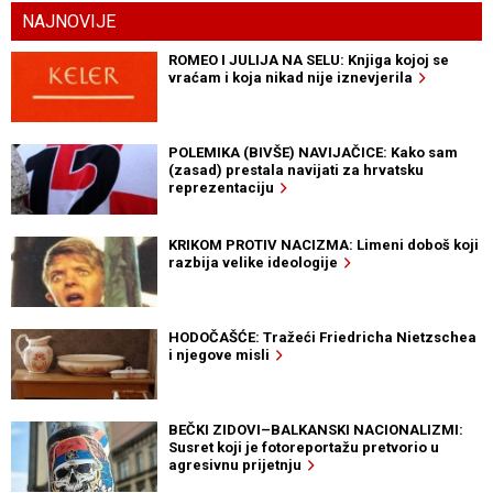
NAJNOVIJE
ROMEO I JULIJA NA SELU: Knjiga kojoj se
vraćam i koja nikad nije iznevjerila
POLEMIKA (BIVŠE) NAVIJAČICE: Kako sam
(zasad) prestala navijati za hrvatsku
reprezentaciju
KRIKOM PROTIV NACIZMA: Limeni doboš koji
razbija velike ideologije
HODOČAŠĆE: Tražeći Friedricha Nietzschea
i njegove misli
BEČKI ZIDOVI–BALKANSKI NACIONALIZMI:
Susret koji je fotoreportažu pretvorio u
agresivnu prijetnju