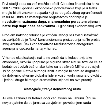
Prvi stadiji pada su već možda počeli. Globalna financijska kriza
2007. i 2008. godine i ekonomsko pobolijevanje koje je u tijeku,
moglo bi biti znakom raspada koji se događa zbog ograničenosti
resursa. Utrka za materijalnim bogatstvom doprinijela je
neodrživim razinama duga, s iznenadnim porastom cijena i
nafte koji doprinose bankrotima
- i globalnoj ekonomskoj krizi.
Problem naftnog vrhunca je kritičan. Mnogi nezavisni istraživači
su zaključili da je "laka" konvencionalna proizvodnja nafte prešla
svoj vrhunac. Čak i konzervativna Međunarodna energetska
agencija je upozorila na taj vrhunac.
Vrhunac eksploatacije nafte ne znači da je kolaps svjetske
ekonomije, okoliša i populacije sigurna stvar. Niti se tvrdi da će se
budućnost odviti baš onako kako su istraživači MIT-a predvidjeli
1972. godine. Ratovi bi mogli izbiti; a moglo bi nam se dogoditi i
da dobijemo stvarne globalne lidere koji bi vodili računa o okolišu.
I jedno i drugo bi moglo dramatično utjecati na ove putanje.
Nemoguće jurenje neprestanog rasta
Ali ova saznanja bi trebala doći kao zvono na uzbunu. Čini se
nevjerojatnim da se jurnjava za vječnim povećanjem rasta