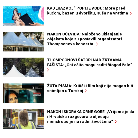
KAD „RAZVOJ“ POPIJE VODU: More pred
kućom, bazen u dvorištu, suša na vratima
NAKON OČEVIDA: Naloženo uklanjanje
objekata koje su postavili organizatori
Thompsonova koncerta
THOMPSONOVI ŠATORI NAD ŽRTVAMA
FAŠISTA: „Oni očito mogu raditi štogod žele“
ŽUTA PISMA: Kritički film koji nije mogao biti
snimljen u Turskoj
NAKON ISKORAKA CRNE GORE: „Vrijeme je da
i Hrvatska razgovara o utjecaju
menstruacije na radni život žena“