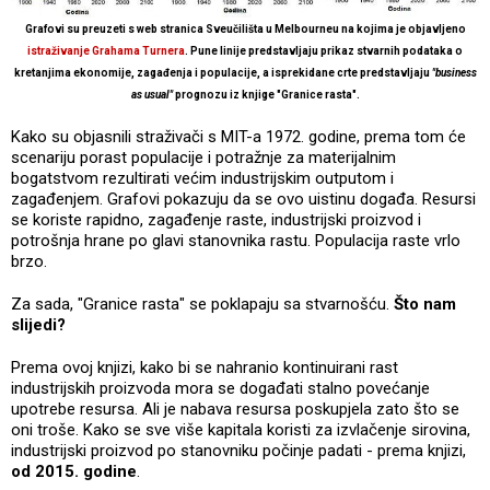
Grafovi su preuzeti s web stranica Sveučilišta u Melbourneu na kojima je objavljeno
istraživanje Grahama Turnera
. Pune linije predstavljaju prikaz stvarnih podataka o
kretanjima ekonomije, zagađenja i populacije, a isprekidane crte predstavljaju
"business
as usual"
prognozu iz knjige "Granice rasta".
Kako su objasnili straživači s MIT-a 1972. godine, prema tom će
scenariju porast populacije i potražnje za materijalnim
bogatstvom rezultirati većim industrijskim outputom i
zagađenjem. Grafovi pokazuju da se ovo uistinu događa. Resursi
se koriste rapidno, zagađenje raste, industrijski proizvod i
potrošnja hrane po glavi stanovnika rastu. Populacija raste vrlo
brzo.
Za sada, "Granice rasta" se poklapaju sa stvarnošću.
Što nam
slijedi?
Prema ovoj knjizi, kako bi se nahranio kontinuirani rast
industrijskih proizvoda mora se događati stalno povećanje
upotrebe resursa. Ali je nabava resursa poskupjela zato što se
oni troše. Kako se sve više kapitala koristi za izvlačenje sirovina,
industrijski proizvod po stanovniku počinje padati - prema knjizi,
od 2015. godine
.