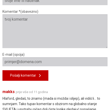
Komentar *(obavezno)
E-mail (opcija)
Pošalji komentar
makks
prije više od 11 godina
Hlaford, gledaš, to znamo (mada si možda i slijep), ali vidiš li... to
sumnjam. Tako tupav komentar s obzirom na globalno stanje
SVIJETA i upotrebu ničeg doli čiste logike gledajuć ponašanje