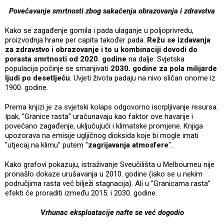
Povećavanje smrtnosti zbog sakaćenja obrazovanja i zdravstva
Kako se zagađenje gomila i pada ulaganje u poljoprivredu,
proizvodnja hrane per capita također pada.
Režu se izdavanja
za zdravstvo i obrazovanje i to u kombinaciji dovodi do
porasta smrtnosti od 2020. godine
na dalje. Svjetska
populacija počinje se smanjivati
2030. godine za pola milijarde
ljudi po desetljeću
. Uvjeti života padaju na nivo sličan onome iz
1900. godine.
Prema knjizi je za svjetski kolaps odgovorno iscrpljivanje resursa.
Ipak, "Granice rasta" uračunavaju kao faktor ove havarije i
povećano zagađenje, uključujući i klimatske promjene. Knjiga
upozorava na emisije ugljičnog dioksida koje bi mogle imati
"utjecaj na klimu" putem "
zagrijavanja atmosfere
".
Kako grafovi pokazuju, istraživanje Sveučilišta u Melbourneu nije
pronašlo dokaze urušavanja u 2010. godine (iako se u nekim
područjima rasta već bilježi stagnacija). Ali u "Granicama rasta"
efekti će proraditi između 2015. i 2030. godine.
Vrhunac eksploatacije nafte se već dogodio