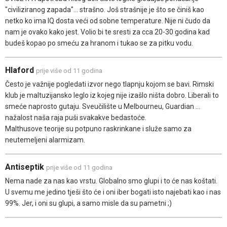
"civiliziranog zapada"... strašno. Još strašnije je što se činiš kao
netko ko ima IQ dosta veći od sobne temperature. Nije ni čudo da
nam je ovako kako jest. Volio bi te sresti za cca 20-30 godina kad
budeš kopao po smeću za hranom i tukao se za pitku vodu.
Hlaford
prije više od 11 godina
Često je važnije pogledati izvor nego tlapnju kojom se bavi. Rimski
klub je maltuzijansko leglo iz kojeg nije izašlo ništa dobro. Liberali to
smeće naprosto gutaju. Sveučilište u Melbourneu, Guardian ...
nažalost naša raja puši svakakve bedastoće.
Malthusove teorije su potpuno raskrinkane i služe samo za
neutemeljeni alarmizam.
Antiseptik
prije više od 11 godina
Nema nade za nas kao vrstu. Globalno smo glupi i to će nas koštati.
U svemu me jedino tješi što će i oni iber bogati isto najebati kao i nas
99%. Jer, i oni su glupi, a samo misle da su pametni ;)