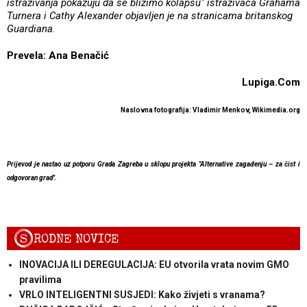
istraživanja pokazuju da se bližimo kolapsu" istraživača Grahama
Turnera i Cathy Alexander objavljen je na stranicama britanskog
Guardiana.
Prevela: Ana Benačić
Lupiga.Com
Naslovna fotografija: Vladimir Menkov, Wikimedia.org
Prijevod je nastao uz potporu Grada Zagreba u sklopu projekta "Alternative zagađenju – za čist i
odgovoran grad".
S
RODNE NOVICE
INOVACIJA ILI DEREGULACIJA: EU otvorila vrata novim GMO
pravilima
VRLO INTELIGENTNI SUSJEDI: Kako živjeti s vranama?