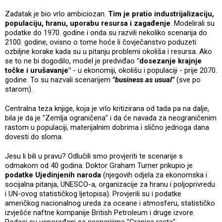
Zadatak je bio vrlo ambiciozan.
Tim je pratio industrijalizaciju,
populaciju, hranu, uporabu resursa i zagađenje
. Modelirali su
podatke do 1970. godine i onda su razvili nekoliko scenarija do
2100. godine, ovisno o tome hoće li čovječanstvo poduzeti
ozbiljne korake kada su u pitanju problemi okoliša i resursa. Ako
se to ne bi dogodilo, model je predviđao
"dosezanje krajnje
točke i urušavanje"
- u ekonomiji, okolišu i populaciji - prije 2070.
godine. To su nazvali scenarijem
"business as usual"
(sve po
starom).
Centralna teza knjige, koja je vrlo kritizirana od tada pa na dalje,
bila je da je "Zemlja ograničena" i da će navada za neograničenim
rastom u populaciji, materijalnim dobrima i slično jednoga dana
dovesti do sloma.
Jesu li bili u pravu? Odlučili smo provjeriti te scenarije s
odmakom od 40 godina. Doktor Graham Turner prikupio je
podatke Ujedinjenih naroda
(njegovih odjela za ekonomska i
socijalna pitanja, UNESCO-a, organizacije za hranu i poljoprivredu
i UN-ovog statističkog ljetopisa). Provjerili su i podatke
američkog nacionalnog ureda za oceane i atmosferu, statističko
izvješće naftne kompanije British Petroleum i druge izvore.
Podaci su uspoređeni sa scenarijima "Granica rasta".