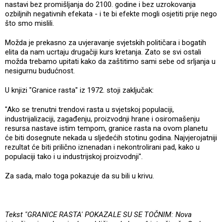
nastavi bez promišljanja do 2100. godine i bez uzrokovanja
ozbiljnih negativnih efekata - i te bi efekte mogli osjetiti prije nego
što smo mislili.
Možda je prekasno za uvjeravanje svjetskih političara i bogatih
elita da nam ucrtaju drugačiji kurs kretanja. Zato se svi ostali
možda trebamo upitati kako da zaštitimo sami sebe od srljanja u
nesigurnu budućnost.
U knjizi "Granice rasta" iz 1972. stoji zaključak:
"Ako se trenutni trendovi rasta u svjetskoj populaciji,
industrijalizaciji, zagađenju, proizvodnji hrane i osiromašenju
resursa nastave istim tempom, granice rasta na ovom planetu
će biti dosegnute nekada u sljedećih stotinu godina. Najvjerojatniji
rezultat će biti prilično iznenadan i nekontrolirani pad, kako u
populaciji tako i u industrijskoj proizvodnji".
Za sada, malo toga pokazuje da su bili u krivu.
Tekst "GRANICE RASTA' POKAZALE SU SE TOČNIM: Nova