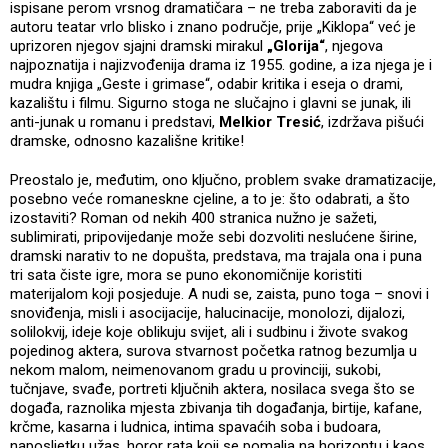
ispisane perom vrsnog dramatičara – ne treba zaboraviti da je
autoru teatar vrlo blisko i znano područje, prije „Kiklopa“ već je
uprizoren njegov sjajni dramski mirakul
„Glorija“
, njegova
najpoznatija i najizvođenija drama iz 1955. godine, a iza njega je i
mudra knjiga „Geste i grimase“, odabir kritika i eseja o drami,
kazalištu i filmu. Sigurno stoga ne slučajno i glavni se junak, ili
anti-junak u romanu i predstavi,
Melkior Tresić
, izdržava pišući
dramske, odnosno kazališne kritike!
Preostalo je, međutim, ono ključno, problem svake dramatizacije,
posebno veće romaneskne cjeline, a to je: što odabrati, a što
izostaviti? Roman od nekih 400 stranica nužno je sažeti,
sublimirati, pripovijedanje može sebi dozvoliti neslućene širine,
dramski narativ to ne dopušta, predstava, ma trajala ona i puna
tri sata čiste igre, mora se puno ekonomičnije koristiti
materijalom koji posjeduje. A nudi se, zaista, puno toga – snovi i
snoviđenja, misli i asocijacije, halucinacije, monolozi, dijalozi,
solilokvij, ideje koje oblikuju svijet, ali i sudbinu i živote svakog
pojedinog aktera, surova stvarnost početka ratnog bezumlja u
nekom malom, neimenovanom gradu u provinciji, sukobi,
tučnjave, svađe, portreti ključnih aktera, nosilaca svega što se
događa, raznolika mjesta zbivanja tih događanja, birtije, kafane,
krčme, kasarna i ludnica, intima spavaćih soba i budoara,
naposljetku užas, horor rata koji se pomalja na horizontu i kaos