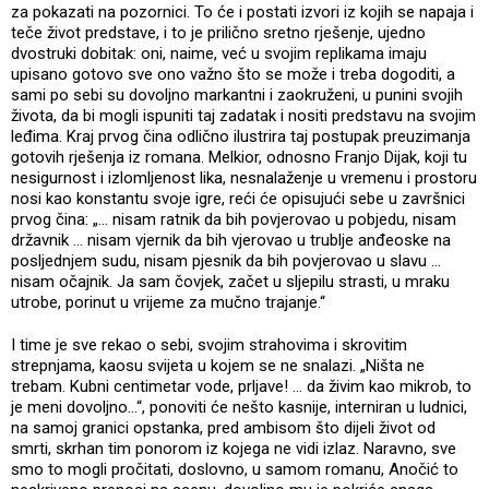
za pokazati na pozornici. To će i postati izvori iz kojih se napaja i
teče život predstave, i to je prilično sretno rješenje, ujedno
dvostruki dobitak: oni, naime, već u svojim replikama imaju
upisano gotovo sve ono važno što se može i treba dogoditi, a
sami po sebi su dovoljno markantni i zaokruženi, u punini svojih
života, da bi mogli ispuniti taj zadatak i nositi predstavu na svojim
leđima. Kraj prvog čina odlično ilustrira taj postupak preuzimanja
gotovih rješenja iz romana. Melkior, odnosno Franjo Dijak, koji tu
nesigurnost i izlomljenost lika, nesnalaženje u vremenu i prostoru
nosi kao konstantu svoje igre, reći će opisujući sebe u završnici
prvog čina: „… nisam ratnik da bih povjerovao u pobjedu, nisam
državnik … nisam vjernik da bih vjerovao u trublje anđeoske na
posljednjem sudu, nisam pjesnik da bih povjerovao u slavu …
nisam očajnik. Ja sam čovjek, začet u sljepilu strasti, u mraku
utrobe, porinut u vrijeme za mučno trajanje.“
I time je sve rekao o sebi, svojim strahovima i skrovitim
strepnjama, kaosu svijeta u kojem se ne snalazi. „Ništa ne
trebam. Kubni centimetar vode, prljave! ... da živim kao mikrob, to
je meni dovoljno…“, ponoviti će nešto kasnije, interniran u ludnici,
na samoj granici opstanka, pred ambisom što dijeli život od
smrti, skrhan tim ponorom iz kojega ne vidi izlaz. Naravno, sve
smo to mogli pročitati, doslovno, u samom romanu, Anočić to