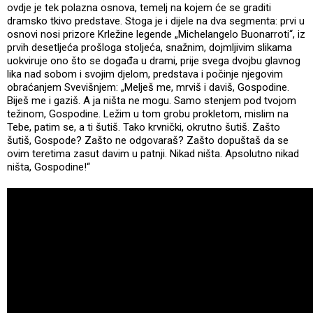
ovdje je tek polazna osnova, temelj na kojem će se graditi
dramsko tkivo predstave. Stoga je i dijele na dva segmenta: prvi u
osnovi nosi prizore Krležine legende „Michelangelo Buonarroti“, iz
prvih desetljeća prošloga stoljeća, snažnim, dojmljivim slikama
uokviruje ono što se događa u drami, prije svega dvojbu glavnog
lika nad sobom i svojim djelom, predstava i počinje njegovim
obraćanjem Svevišnjem: „Melješ me, mrviš i daviš, Gospodine.
Biješ me i gaziš. A ja ništa ne mogu. Samo stenjem pod tvojom
težinom, Gospodine. Ležim u tom grobu prokletom, mislim na
Tebe, patim se, a ti šutiš. Tako krvnički, okrutno šutiš. Zašto
šutiš, Gospode? Zašto ne odgovaraš? Zašto dopuštaš da se
ovim teretima zasut davim u patnji. Nikad ništa. Apsolutno nikad
ništa, Gospodine!“