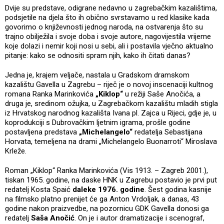
Dvije su predstave, odigrane nedavno u zagrebačkim kazalištima,
podsjetile na djela što ih obično svrstavamo u red klasike kada
govorimo o književnosti jednog naroda, na ostvarenja što su
trajno obilježila i svoje doba i svoje autore, nagovijestila vrijeme
koje dolazi i nemir koji nosi u sebi, ali i postavila vječno aktualno
pitanje: kako se odnositi spram njih, kako ih čitati danas?
Jedna je, krajem veljače, nastala u Gradskom dramskom
kazalištu Gavella u Zagrebu – riječ je o novoj inscenaciji kultnog
romana Ranka Marinkovića
„Kiklop“
u režiji Saše Anočića, a
druga je, sredinom ožujka, u Zagrebačkom kazalištu mladih stigla
iz Hrvatskog narodnog kazališta Ivana pl. Zajca u Rijeci, gdje je, u
koprodukciji s Dubrovačkim ljetnim igrama, prošle godine
postavljena predstava
„Michelangelo“
redatelja Sebastijana
Horvata, temeljena na drami „Michelangelo Buonarroti“ Miroslava
Krleže.
Roman „Kiklop“ Ranka Marinkovića (Vis 1913. – Zagreb 2001.),
tiskan 1965. godine, na daske HNK u Zagrebu postavio je prvi put
redatelj Kosta Spaić
daleke 1976. godine
. Šest godina kasnije
na filmsko platno prenijet će ga Anton Vrdoljak, a danas, 43
godine nakon praizvedbe, na pozornicu GDK Gavella donosi ga
redatelj
Saša Anočić
. On je i autor dramatizacije i scenograf,