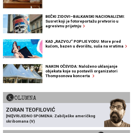
BEČKI ZIDOVI–BALKANSKI NACIONALIZMI:
Susret koji je fotoreportažu pretvorio u
agresivnu prijetnju
KAD „RAZVOJ“ POPIJE VODU: More pred
kućom, bazen u dvorištu, suša na vratima
NAKON OČEVIDA: Naloženo uklanjanje
objekata koje su postavili organizatori
Thompsonova koncerta
KOLUMNA
ZORAN TEOFILOVIĆ
[NE]VRIJEDNO SPOMENA: Zabilješke američkog
skribomana (V)