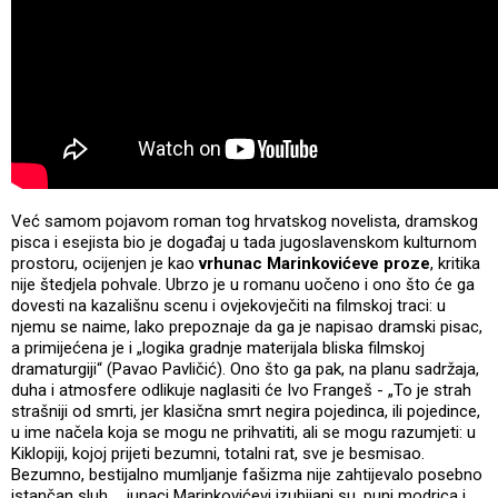
Već samom pojavom roman tog hrvatskog novelista, dramskog
pisca i esejista bio je događaj u tada jugoslavenskom kulturnom
prostoru, ocijenjen je kao
vrhunac Marinkovićeve proze
, kritika
nije štedjela pohvale. Ubrzo je u romanu uočeno i ono što će ga
dovesti na kazališnu scenu i ovjekovječiti na filmskoj traci: u
njemu se naime, lako prepoznaje da ga je napisao dramski pisac,
a primijećena je i „logika gradnje materijala bliska filmskoj
dramaturgiji“ (Pavao Pavličić). Ono što ga pak, na planu sadržaja,
duha i atmosfere odlikuje naglasiti će Ivo Frangeš - „To je strah
strašniji od smrti, jer klasična smrt negira pojedinca, ili pojedince,
u ime načela koja se mogu ne prihvatiti, ali se mogu razumjeti: u
Kiklopiji, kojoj prijeti bezumni, totalni rat, sve je besmisao.
Bezumno, bestijalno mumljanje fašizma nije zahtijevalo posebno
istančan sluh … junaci Marinkovićevi izubijani su, puni modrica i