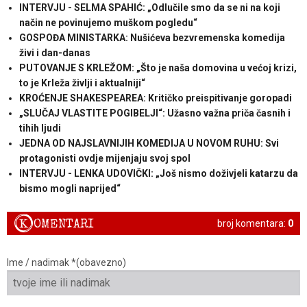
INTERVJU - SELMA SPAHIĆ: „Odlučile smo da se ni na koji
način ne povinujemo muškom pogledu“
GOSPOĐA MINISTARKA: Nušićeva bezvremenska komedija
živi i dan-danas
PUTOVANJE S KRLEŽOM: „Što je naša domovina u većoj krizi,
to je Krleža življi i aktualniji“
KROĆENJE SHAKESPEAREA: Kritičko preispitivanje goropadi
„SLUČAJ VLASTITE POGIBELJI“: Užasno važna priča časnih i
tihih ljudi
JEDNA OD NAJSLAVNIJIH KOMEDIJA U NOVOM RUHU: Svi
protagonisti ovdje mijenjaju svoj spol
INTERVJU - LENKA UDOVIČKI: „Još nismo doživjeli katarzu da
bismo mogli naprijed“
K
OMENTARI
broj komentara:
0
Ime / nadimak *(obavezno)