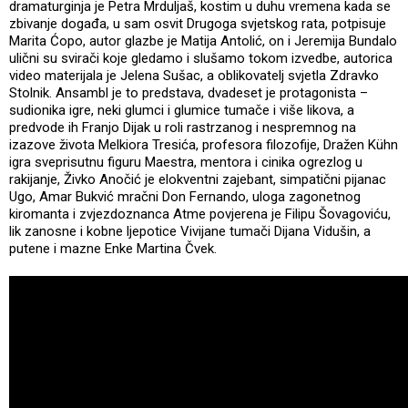
dramaturginja je Petra Mrduljaš, kostim u duhu vremena kada se
zbivanje događa, u sam osvit Drugoga svjetskog rata, potpisuje
Marita Ćopo, autor glazbe je Matija Antolić, on i Jeremija Bundalo
ulični su svirači koje gledamo i slušamo tokom izvedbe, autorica
video materijala je Jelena Sušac, a oblikovatelj svjetla Zdravko
Stolnik. Ansambl je to predstava, dvadeset je protagonista –
sudionika igre, neki glumci i glumice tumače i više likova, a
predvode ih Franjo Dijak u roli rastrzanog i nespremnog na
izazove života Melkiora Tresića, profesora filozofije, Dražen Kühn
igra sveprisutnu figuru Maestra, mentora i cinika ogrezlog u
rakijanje, Živko Anočić je elokventni zajebant, simpatični pijanac
Ugo, Amar Bukvić mračni Don Fernando, uloga zagonetnog
kiromanta i zvjezdoznanca Atme povjerena je Filipu Šovagoviću,
lik zanosne i kobne ljepotice Vivijane tumači Dijana Vidušin, a
putene i mazne Enke Martina Čvek.