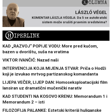
KOLUMNA
LÁSZLÓ VÉGEL
KOMENTAR LÁSZLA VÉGELA: Da li se autokratski
sistem može srušiti pravnim sredstvima?
H
IPERLINK
KAD „RAZVOJ“ POPIJE VODU: More pred kućom,
bazen u dvorištu, suša na vratima
VIKTOR IVANČIĆ: Nazad naši
INTERVENCIJA KOJA MIJENJA STVAR: Priča o Hodži
koji je izvukao mrtvog partizanskog komandanta
LIJEPA VEČER, LIJEP DAN: Homoseksploatacijski film
lansiran uz dramatični mučenički narativ
KAD STUDENTI NA KOSOVO KRENU: Memorandum 1 i
Memorandum 2 – isti
FILOZOFIJA PALANKE: Estetski kriteriji huliganske