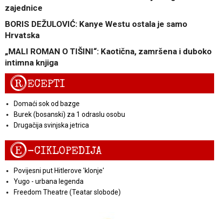
zajednice
BORIS DEŽULOVIĆ: Kanye Westu ostala je samo
Hrvatska
„MALI ROMAN O TIŠINI“: Kaotična, zamršena i duboko
intimna knjiga
R
ECEPTI
Domaći sok od bazge
Burek (bosanski) za 1 odraslu osobu
Drugačija svinjska jetrica
E
-CIKLOPEDIJA
Povijesni put Hitlerove 'klonje'
Yugo - urbana legenda
Freedom Theatre (Teatar slobode)