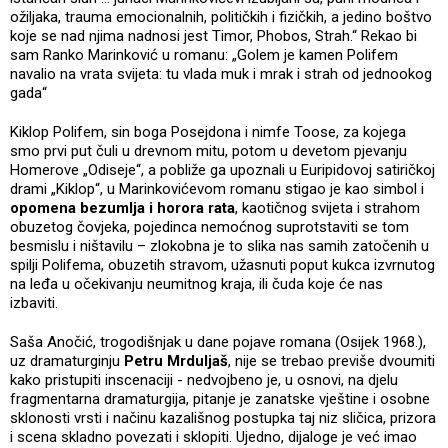
ožiljaka, trauma emocionalnih, političkih i fizičkih, a jedino boštvo
koje se nad njima nadnosi jest Timor, Phobos, Strah.“ Rekao bi
sam Ranko Marinković u romanu: „Golem je kamen Polifem
navalio na vrata svijeta: tu vlada muk i mrak i strah od jednookog
gada“
Kiklop Polifem, sin boga Posejdona i nimfe Toose, za kojega
smo prvi put čuli u drevnom mitu, potom u devetom pjevanju
Homerove „Odiseje“, a pobliže ga upoznali u Euripidovoj satiričkoj
drami „Kiklop“, u Marinkovićevom romanu stigao je kao simbol i
opomena bezumlja i horora rata
, kaotičnog svijeta i strahom
obuzetog čovjeka, pojedinca nemoćnog suprotstaviti se tom
besmislu i ništavilu – zlokobna je to slika nas samih zatočenih u
spilji Polifema, obuzetih stravom, užasnuti poput kukca izvrnutog
na leđa u očekivanju neumitnog kraja, ili čuda koje će nas
izbaviti.
Saša Anočić, trogodišnjak u dane pojave romana (Osijek 1968.),
uz dramaturginju
Petru Mrduljaš
, nije se trebao previše dvoumiti
kako pristupiti inscenaciji - nedvojbeno je, u osnovi, na djelu
fragmentarna dramaturgija, pitanje je zanatske vještine i osobne
sklonosti vrsti i načinu kazališnog postupka taj niz sličica, prizora
i scena skladno povezati i sklopiti. Ujedno, dijaloge je već imao