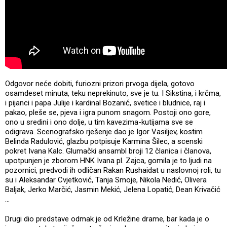
Odgovor neće dobiti, furiozni prizori prvoga dijela, gotovo
osamdeset minuta, teku neprekinuto, sve je tu. I Sikstina, i krčma,
i pijanci i papa Julije i kardinal Bozanić, svetice i bludnice, raj i
pakao, pleše se, pjeva i igra punom snagom. Postoji ono gore,
ono u sredini i ono dolje, u tim kavezima-kutijama sve se
odigrava. Scenografsko rješenje dao je Igor Vasiljev, kostim
Belinda Radulović, glazbu potpisuje Karmina Šilec, a scenski
pokret Ivana Kalc. Glumački ansambl broji 12 članica i članova,
upotpunjen je zborom HNK Ivana pl. Zajca, gomila je to ljudi na
pozornici, predvodi ih odličan Rakan Rushaidat u naslovnoj roli, tu
su i Aleksandar Cvjetković, Tanja Smoje, Nikola Nedić, Olivera
Baljak, Jerko Marčić, Jasmin Mekić, Jelena Lopatić, Dean Krivačić
…
Drugi dio predstave odmak je od Krležine drame, bar kada je o