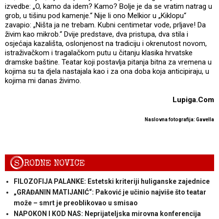
izvedbe: „O, kamo da idem? Kamo? Bolje je da se vratim natrag u
grob, u tišinu pod kamenje.“ Nije li ono Melkior u „Kiklopu“
zavapio: „Ništa ja ne trebam. Kubni centimetar vode, prljave! Da
živim kao mikrob.“ Dvije predstave, dva pristupa, dva stila i
osjećaja kazališta, oslonjenost na tradiciju i okrenutost novom,
istraživačkom i tragalačkom putu u čitanju klasika hrvatske
dramske baštine. Teatar koji postavlja pitanja bitna za vremena u
kojima su ta djela nastajala kao i za ona doba koja anticipiraju, u
kojima mi danas živimo.
Lupiga.Com
Naslovna fotografija: Gavella
S
RODNE NOVICE
FILOZOFIJA PALANKE: Estetski kriteriji huliganske zajednice
„GRAĐANIN MATIJANIĆ“: Paković je učinio najviše što teatar
može – smrt je preoblikovao u smisao
NAPOKON I KOD NAS: Neprijateljska mirovna konferencija