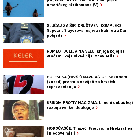
američkog skribomana (V)
SLUČAJ ZA ŠIRI DRUŠTVENI KOMPLEKS:
Supetar, Slayerova majica i batine za Dan
pobjede
ROMEO I JULIJA NA SELU: Knjiga kojoj se
vraćam i koja nikad nije iznevjerila
POLEMIKA (BIVŠE) NAVIJAČICE: Kako sam
(zasad) prestala navijati za hrvatsku
reprezentaciju
KRIKOM PROTIV NACIZMA: Limeni doboš koji
razbija velike ideologije
HODOČAŠĆE: Tražeći Friedricha Nietzschea
i njegove misli