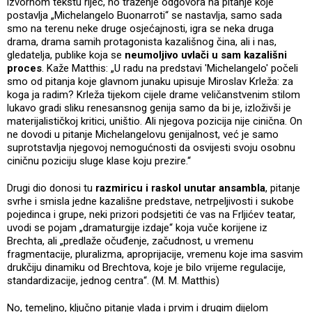
izvornom tekstu riječ, no traženje odgovora na pitanje koje
postavlja „Michelangelo Buonarroti“ se nastavlja, samo sada
smo na terenu neke druge osjećajnosti, igra se neka druga
drama, drama samih protagonista kazališnog čina, ali i nas,
gledatelja, publike koja se
neumoljivo uvlači u sam kazališni
proces
. Kaže Matthis: „U radu na predstavi 'Michelangelo' počeli
smo od pitanja koje glavnom junaku upisuje Miroslav Krleža: za
koga ja radim? Krleža tijekom cijele drame veličanstvenim stilom
lukavo gradi sliku renesansnog genija samo da bi je, izloživši je
materijalističkoj kritici, uništio. Ali njegova pozicija nije cinična. On
ne dovodi u pitanje Michelangelovu genijalnost, već je samo
suprotstavlja njegovoj nemogućnosti da osvijesti svoju osobnu
ciničnu poziciju sluge klase koju prezire.“
Drugi dio donosi tu
razmiricu i raskol unutar ansambla
, pitanje
svrhe i smisla jedne kazališne predstave, netrpeljivosti i sukobe
pojedinca i grupe, neki prizori podsjetiti će vas na Frljićev teatar,
uvodi se pojam „dramaturgije izdaje“ koja vuče korijene iz
Brechta, ali „predlaže očuđenje, začudnost, u vremenu
fragmentacije, pluralizma, aproprijacije, vremenu koje ima sasvim
drukčiju dinamiku od Brechtova, koje je bilo vrijeme regulacije,
standardizacije, jednog centra“. (M. M. Matthis)
No, temeljno, ključno pitanje vlada i prvim i drugim dijelom