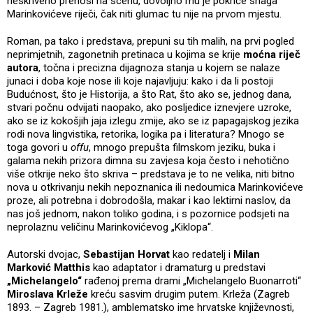
neskriveno prenosi na scenu, dovoljno mu je pokriće snaga
Marinkovićeve riječi, čak niti glumac tu nije na prvom mjestu.
Roman, pa tako i predstava, prepuni su tih malih, na prvi pogled
neprimjetnih, zagonetnih pretinaca u kojima se krije
moćna riječ
autora
, točna i precizna dijagnoza stanja u kojem se nalaze
junaci i doba koje nose ili koje najavljuju: kako i da li postoji
Budućnost, što je Historija, a što Rat, što ako se, jednog dana,
stvari počnu odvijati naopako, ako posljedice iznevjere uzroke,
ako se iz kokošjih jaja izlegu zmije, ako se iz papagajskog jezika
rodi nova lingvistika, retorika, logika pa i literatura? Mnogo se
toga govori u
offu
, mnogo prepušta filmskom jeziku, buka i
galama nekih prizora dimna su zavjesa koja često i nehotično
više otkrije neko što skriva – predstava je to ne velika, niti bitno
nova u otkrivanju nekih nepoznanica ili nedoumica Marinkovićeve
proze, ali potrebna i dobrodošla, makar i kao lektirni naslov, da
nas još jednom, nakon toliko godina, i s pozornice podsjeti na
neprolaznu veličinu Marinkovićevog „Kiklopa“.
Autorski dvojac,
Sebastijan Horvat
kao redatelj i
Milan
Marković Matthis
kao adaptator i dramaturg u predstavi
„Michelangelo“
rađenoj prema drami „Michelangelo Buonarroti“
Miroslava Krleže
kreću sasvim drugim putem. Krleža (Zagreb
1893. – Zagreb 1981.), amblematsko ime hrvatske književnosti,