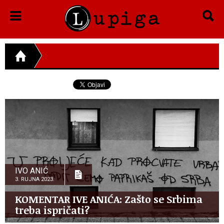
IVO ANIĆ
3. RUJNA 2023.
KOMENTAR IVE ANIĆA: Zašto se Srbima
treba ispričati?