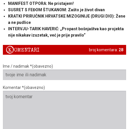
MANIFEST OTPORA: Ne pristajem!
SUSRET S FEĐOM ŠTUKANOM: Zašto je život divan
KRATKI PRIRUČNIK HRVATSKE MIZOGINIJE (DRUGI DIO): Žene
a ne pudlice
INTERVJU-TARIK HAVERIĆ: „Propast bošnjaštva kao projekta
nije nikakav izuzetak, već je prije pravilo“
K
OMENTARI
broj komentara:
28
Ime / nadimak *(obavezno)
Komentar *(obavezno)