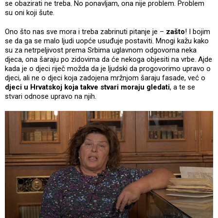
se obazirati ne treba. No ponavljam, ona nije problem. Problem
su oni koji šute.
Ono što nas sve mora i treba zabrinuti pitanje je –
zašto
! I bojim
se da ga se malo ljudi uopće usuđuje postaviti. Mnogi kažu kako
su za netrpeljivost prema Srbima uglavnom odgovorna neka
djeca, ona šaraju po zidovima da će nekoga objesiti na vrbe. Ajde
kada je o djeci riječ možda da je ljudski da progovorimo upravo o
djeci, ali ne o djeci koja zadojena mržnjom šaraju fasade, već o
djeci u Hrvatskoj koja takve stvari moraju gledati
, a te se
stvari odnose upravo na njih.