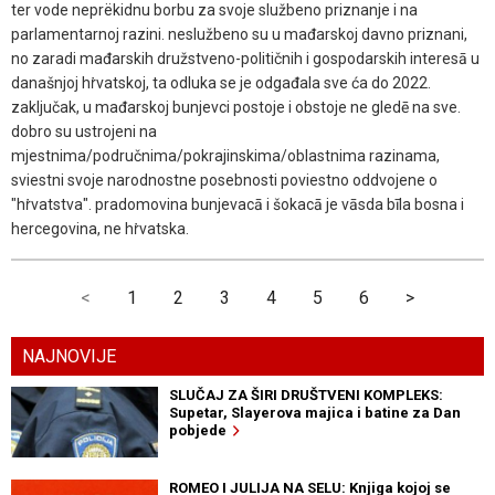
ter vode neprëkidnu borbu za svoje službeno priznanje i na
parlamentarnoj razini. neslužbeno su u mađarskoj davno priznani,
no zaradi mađarskih družstveno-političnih i gospodarskih interesā u
današnjoj hṙvatskoj, ta odluka se je odgađala sve ća do 2022.
zaključak, u mađarskoj bunjevci postoje i obstoje ne gledē na sve.
dobro su ustrojeni na
mjestnima/područnima/pokrajinskima/oblastnima razinama,
sviestni svoje narodnostne posebnosti poviestno oddvojene o
"hṙvatstva". pradomovina bunjevacā i šokacā je vāsda bīla bosna i
hercegovina, ne hṙvatska.
<
1
2
3
4
5
6
>
NAJNOVIJE
SLUČAJ ZA ŠIRI DRUŠTVENI KOMPLEKS:
Supetar, Slayerova majica i batine za Dan
pobjede
ROMEO I JULIJA NA SELU: Knjiga kojoj se