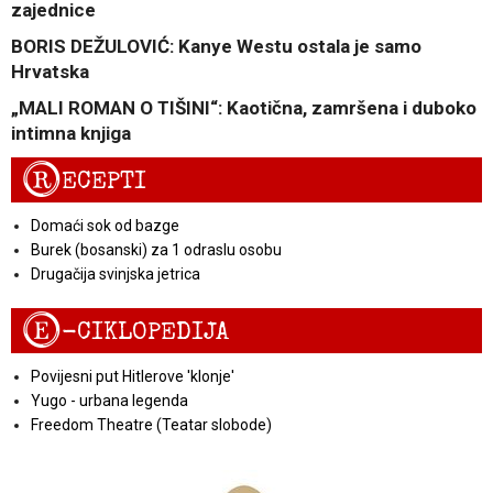
zajednice
BORIS DEŽULOVIĆ: Kanye Westu ostala je samo
Hrvatska
„MALI ROMAN O TIŠINI“: Kaotična, zamršena i duboko
intimna knjiga
R
ECEPTI
Domaći sok od bazge
Burek (bosanski) za 1 odraslu osobu
Drugačija svinjska jetrica
E
-CIKLOPEDIJA
Povijesni put Hitlerove 'klonje'
Yugo - urbana legenda
Freedom Theatre (Teatar slobode)