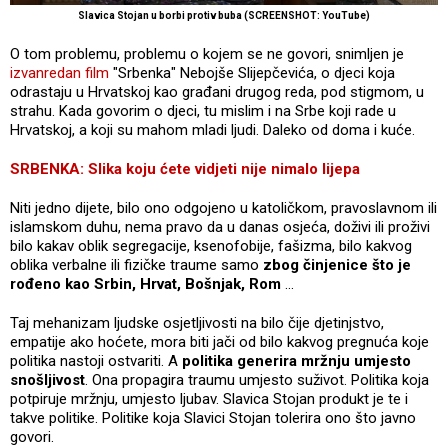
Slavica Stojan u borbi protiv buba (SCREENSHOT: YouTube)
O tom problemu, problemu o kojem se ne govori, snimljen je
izvanredan film
"Srbenka" Nebojše Slijepčevića, o djeci koja
odrastaju u Hrvatskoj kao građani drugog reda, pod stigmom, u
strahu. Kada govorim o djeci, tu mislim i na Srbe koji rade u
Hrvatskoj, a koji su mahom mladi ljudi. Daleko od doma i kuće.
SRBENKA: Slika koju ćete vidjeti nije nimalo lijepa
Niti jedno dijete, bilo ono odgojeno u katoličkom, pravoslavnom ili
islamskom duhu, nema pravo da u danas osjeća, doživi ili proživi
bilo kakav oblik segregacije, ksenofobije, fašizma, bilo kakvog
oblika verbalne ili fizičke traume samo
zbog činjenice što je
rođeno kao Srbin, Hrvat, Bošnjak, Rom
...
Taj mehanizam ljudske osjetljivosti na bilo čije djetinjstvo,
empatije ako hoćete, mora biti jači od bilo kakvog pregnuća koje
politika nastoji ostvariti. A
politika generira mržnju umjesto
snošljivost
. Ona propagira traumu umjesto suživot. Politika koja
potpiruje mržnju, umjesto ljubav. Slavica Stojan produkt je te i
takve politike. Politike koja Slavici Stojan tolerira ono što javno
govori.