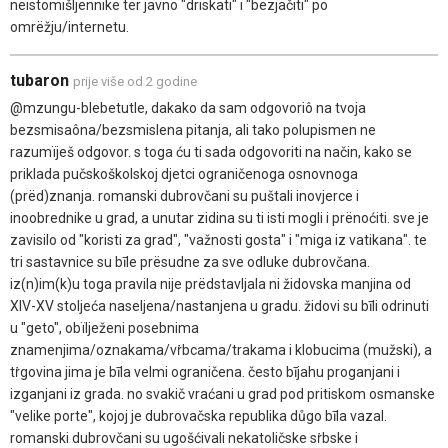
neistomišljennike ter javno "driskati" i "bezjačiti" po
omrëžju/internetu.
tubaron
prije više od 2 godine
@mzungu-blebetutle, dakako da sam odgovoriô na tvoja
bezsmisaôna/bezsmislena pitanja, ali tako polupismen ne
razumïješ odgovor. s toga ću ti sada odgovoriti na način, kako se
priklada pučskoškolskoj djetci ograničenoga osnovnoga
(prëd)znanja. romanski dubrovčani su puštali inovjerce i
inoobrednike u grad, a unutar zidina su ti isti mogli i prënoćiti. sve je
zavisilo od "koristi za grad", "važnosti gosta" i "miga iz vatikana". te
tri sastavnice su bīle prësudne za sve odluke dubrovčana.
iz(n)im(k)u toga pravila nije prëdstavljala ni židovska manjina od
XIV-XV stoljeća naseljena/nastanjena u gradu. židovi su bīli odrinuti
u "geto", obïlježeni posebnima
znamenjima/oznakama/vṙbcama/trakama i klobucima (mužski), a
tṙgovina jima je bīla velmi ograničena. često bījahu proganjani i
izganjani iz grada. no svakič vraćani u grad pod pritiskom osmanske
"velike porte", kojoj je dubrovačska republika důgo bīla vazal.
romanski dubrovčani su ugošćivali nekatoličske sṙbske i