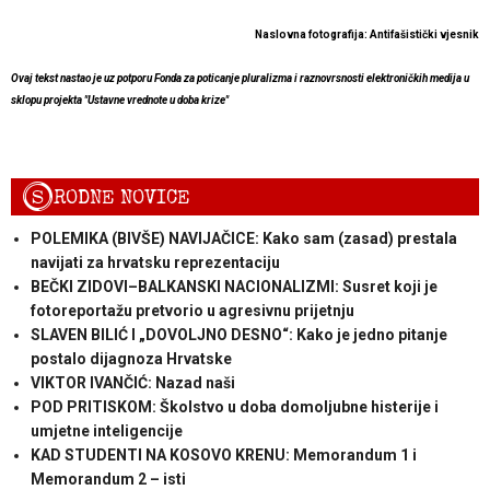
Naslovna fotografija: Antifašistički vjesnik
Ovaj tekst nastao je uz potporu Fonda za poticanje pluralizma i raznovrsnosti elektroničkih medija u
sklopu projekta "Ustavne vrednote u doba krize"
S
RODNE NOVICE
POLEMIKA (BIVŠE) NAVIJAČICE: Kako sam (zasad) prestala
navijati za hrvatsku reprezentaciju
BEČKI ZIDOVI–BALKANSKI NACIONALIZMI: Susret koji je
fotoreportažu pretvorio u agresivnu prijetnju
SLAVEN BILIĆ I „DOVOLJNO DESNO“: Kako je jedno pitanje
postalo dijagnoza Hrvatske
VIKTOR IVANČIĆ: Nazad naši
POD PRITISKOM: Školstvo u doba domoljubne histerije i
umjetne inteligencije
KAD STUDENTI NA KOSOVO KRENU: Memorandum 1 i
Memorandum 2 – isti