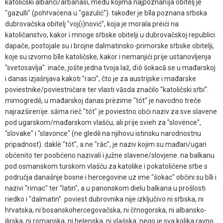
katoličski albanci/arbanasi, među kojima najpoznanïja obitelj je
"gazulli" (pohṙvaćena u "gazulić"). također je bīla poznana sṙbska
dubrovačska obitelj "voj(i)nović", koja je morala prëići na
katoličanstvo, kakor i mnoge sṙbske obitelji u dubrovačskoj republici.
dapače, postojale su i brojne dalmatinsko-primorske sṙbske obitelji,
koje su izvorno bīle katoličske, kakor i nemanjići prïje ustanovljenja
"svetosavlja". inače, jošte jedna tvoja laž, dïô šokacā se u mađarskoj
i danas izjašnjava kakoti "raci", čto je za austrijske i mađarske
poviestnike/poviestničare ter vlasti vāsda značilo "katoličski sṙbi".
mimogredē, u mađarskoj danas prëzime "tót" je navodno treće
najrazširenïje. sāma rieč "tót" je poviestno obći naziv za sve slavene
pod ugarskom/mađarskom vlašću, ali prïje svieh za "slovënce",
"slovake" i "slavonce" (ne gledē na njihovu istinsku narodnostnu
pripadnost). daklë "tót", a ne "rác", je naziv kojim su mađari/ugari
obćenito ter poobćeno nazivali i južne slavene/slovjene. na balkanu
pod osmanskom turskom vlašću za katolike i pokatoličene sṙbe s
područja današnje bosne i hercegovine uz ime "šokac" občini su bīli i
nazivi "rimac" ter "latin", a u panonskom dielu balkana u prošlosti
riedko i "dalmatin". poviest dubrovnika nije izključivo ni sṙbska, ni
hṙvatska, ni bosanskohercegovačska, ni čṙnogorska, ni albansko-
ilirska, ni romanska, ni helenska, ni vlašska, nego je sva kolika ravno