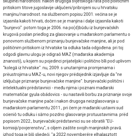
skupine/narodnosti. nakon drugoga svjetskoga rata pod političnim
pritiskom titove jugoslavije uključeni/pribrojeni su u hṙvatsku
manjinu/narodnost. na službenom popisu 2001. većina se je
izjasnila kakoti hṙvati, dočim se je manjina i dalje izjasnila kakoti
"bunjevci". potom toga je 2006. na po(d)būdu iz bunjevačskih
krugovā poslan priedlog za glasovanje u mađarskom parlamentu o
ponovnom službenom priznanju bunjevačske manjine, ali je pod
političnim pritiskom iz hṙvatske ta odluka tada odgođena. pri toj
odgodi glavnu ulogu je odigraô MAZ (mađarska akademija
znanosti), u kojem su pojedinci prijateljski i politično bīli pod uplivom
"kolegā iz hṙvatske". nu, 2009. s unutarnjima promjenama i
prëustrojima u MAZ-u, novi njegov prëdsjednik izjavljuje da "ne
izključuje priznanje bunjevačske manjine". bunjevačski politični i
intelektualni prëdstavnici - među njima i poznani mađarski
matematičar gyula obádovics - su nastavili borbu za priznanje svoje
bunjevačske manjine pače i nakon drugoga neizglasovanja u
mađarskom parlamentu 2011., pri čem je mađarski ustavni sud
ocieniô tu odluku i sāmo pozdno glasovanje protuustavnima. prëd
popisom 2022., bunjevačski prëdstavnici su se obratili "EU-
komisiji/povjerenstvu", s ciljem zaštite svojih manjinskih pravā.
izhod toga je bīô sljedeći. "a 2022 novemberére elhalasztott