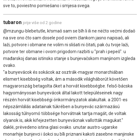
sve to, poviestno pomiešano i smjesa svega.
tubaron
prije više od 2 godine
@mzungu-blebetutle, kṙsmaô sam se bīh li ili ne nëčto većmi dodaô
na sve ono čto sam dosele pod oviem člankom jasno napisaô, ali
laži, potvore i obmane ne volim ni slišati ni čitati, pak ću tvoje laži,
potvore ter obmane i ovom prigodom razbiti u "prah i pepeô". u
mađarskoj danas istinsko stanje s bunjevačskom manjinom izgleda
ovako.
"a bunyevácok és sokácok az osztrák-magyar monarchiában
elismert kisebbség voltak, ám a második világháborút követően
magyarország betagolta őket a horvát kisebbségbe. felső-bácska
hagyományosan bunyevácok által lakott településeinek nagy
részén horvát kisebbségi önkormányzatok alakultak. a 2001-es
népszámlálás adatainak tükrében a bunyevác származású
lakosság túlnyomó többsége horvátnak tartja magát, de voltak
olyanok is, akik kifejezetten bunyevácnak vallották magukat."
daklë, prëvedeno istina glasi ovako. unutar austro-ugarske
monarhije bunjevci i šokci su bīli priznani kakoti zasebne manjinske