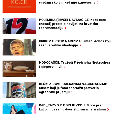
vraćam i koja nikad nije iznevjerila
POLEMIKA (BIVŠE) NAVIJAČICE: Kako sam
(zasad) prestala navijati za hrvatsku
reprezentaciju
KRIKOM PROTIV NACIZMA: Limeni doboš koji
razbija velike ideologije
HODOČAŠĆE: Tražeći Friedricha Nietzschea
i njegove misli
BEČKI ZIDOVI–BALKANSKI NACIONALIZMI:
Susret koji je fotoreportažu pretvorio u
agresivnu prijetnju
KAD „RAZVOJ“ POPIJE VODU: More pred
kućom, bazen u dvorištu, suša na vratima