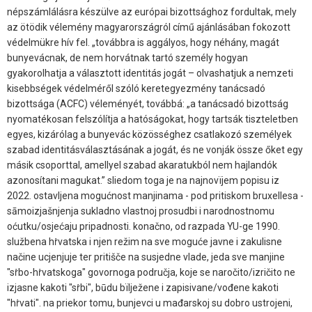
népszámlálásra készülve az európai bizottsághoz fordultak, mely
az ötödik vélemény magyarországról című ajánlásában fokozott
védelmükre hív fel. „továbbra is aggályos, hogy néhány, magát
bunyevácnak, de nem horvátnak tartó személy hogyan
gyakorolhatja a választott identitás jogát – olvashatjuk a nemzeti
kisebbségek védelméről szóló keretegyezmény tanácsadó
bizottsága (ACFC) véleményét, továbbá: „a tanácsadó bizottság
nyomatékosan felszólítja a hatóságokat, hogy tartsák tiszteletben
egyes, kizárólag a bunyevác közösséghez csatlakozó személyek
szabad identitásválasztásának a jogát, és ne vonják össze őket egy
másik csoporttal, amellyel szabad akaratukból nem hajlandók
azonosítani magukat.” sliedom toga je na najnovïjem popisu iz
2022. ostavljena mogućnost manjinama - pod pritiskom bruxellesa -
sāmoizjašnjenja sukladno vlastnoj prosudbi i narodnostnomu
oćutku/osjećaju pripadnosti. konačno, od razpada YU-ge 1990.
službena hṙvatska i njen režim na sve moguće javne i zakulisne
načine ucjenjuje ter pritišče na susjedne vlade, jeda sve manjine
"sṙbo-hṙvatskoga" govornoga područja, koje se naročito/izričito ne
izjasne kakoti "sṙbi", būdu bïlježene i zapisivane/vođene kakoti
"hṙvati". na priekor tomu, bunjevci u mađarskoj su dobro ustrojeni,