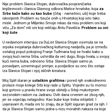
Nije problem Slavica Stojan, dubrovačka povjesničarka
književnosti i članica Glavnog odbora Matice hrvatske, koja
za
Srbe kaže kako su kao bube
(čitaj - nametnici, uši) koje treba
iskorijeniti. Problem su tisuće onih u Hrvatskoj koji isto tako
misle. Jednom je Miljenko Smoje rekao da nisu problem oni koji
viču „Za dom“ niti oni koji veličaju Antu Pavelića.
Problem su oni
koji šute
.
U nedavnom intervjuu za DuList Slavica Stojan osvrnula se na
srpska svojatanja dubrovačkog kulturnog nasljeđa, pa je između
ostalog poput pokojnog Franje Tuđmana koji se hvalio kako u
svojoj kući nema Srba, ustvrdila da već dugo, Bogu hvala, u svojoj
kući nema buba, odnosno Srba. Slavica Stojan samo je,
ponavljam, uznemirujuć primjer, a posljedice su ono što ostaje
iza Slavica Stojan i njoj sličnih kreatura.
Moj Split išaran je
ustaškim grafitima
i pored njih svakodnevno
prolaze moje kolege Srbi koji rade u Splitu. Vrijedni su to momci
koji gotovo u pravilu hrane svoje obitelji u Srbiji mukotrpnim
sezonskim radom na Jadranu. Ovih dana crvenim se zbog njih,
jer se osjećaju nelagodno. Kao bube koje treba istrijebiti. I
uvjeravam ih, mada oni to znaju, da je Split siguran grad za njih. I
da je Slavica Stojan samo jedna u nizu moralnih nakaza na koje