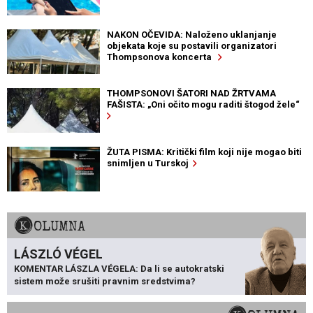
NAKON OČEVIDA: Naloženo uklanjanje
objekata koje su postavili organizatori
Thompsonova koncerta
THOMPSONOVI ŠATORI NAD ŽRTVAMA
FAŠISTA: „Oni očito mogu raditi štogod žele“
ŽUTA PISMA: Kritički film koji nije mogao biti
snimljen u Turskoj
KOLUMNA
LÁSZLÓ VÉGEL
KOMENTAR LÁSZLA VÉGELA: Da li se autokratski
sistem može srušiti pravnim sredstvima?