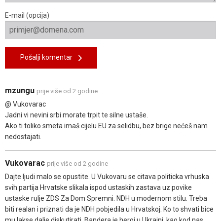
E-mail (opcija)
Pošalji komentar
mzungu
prije više od 2 godine
@ Vukovarac
Jadni vi nevini srbi morate trpit te silne ustaše.
Ako ti toliko smeta imaš cijelu EU za selidbu, bez brige nećeš nam
nedostajati.
Vukovarac
prije više od 2 godine
Dajte ljudi malo se opustite. U Vukovaru se citava politicka vrhuska
svih partija Hrvatske slikala ispod ustaskih zastava uz povike
ustaske rulje ZDS Za Dom Spremni. NDH u modernom stilu. Treba
biti realan i priznati da je NDH pobjedila u Hrvatskoj. Ko to shvati bice
mu lakse dalje diskutirati. Bandera je heroj u Ukrajni, kao kod nas