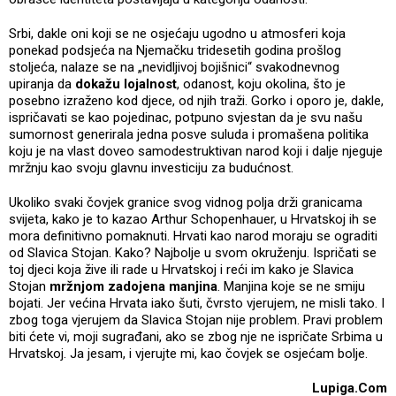
Srbi, dakle oni koji se ne osjećaju ugodno u atmosferi koja
ponekad podsjeća na Njemačku tridesetih godina prošlog
stoljeća, nalaze se na „nevidljivoj bojišnici“ svakodnevnog
upiranja da
dokažu lojalnost
, odanost, koju okolina, što je
posebno izraženo kod djece, od njih traži. Gorko i oporo je, dakle,
ispričavati se kao pojedinac, potpuno svjestan da je svu našu
sumornost generirala jedna posve suluda i promašena politika
koju je na vlast doveo samodestruktivan narod koji i dalje njeguje
mržnju kao svoju glavnu investiciju za budućnost.
Ukoliko svaki čovjek granice svog vidnog polja drži granicama
svijeta, kako je to kazao Arthur Schopenhauer, u Hrvatskoj ih se
mora definitivno pomaknuti. Hrvati kao narod moraju se ograditi
od Slavica Stojan. Kako? Najbolje u svom okruženju. Ispričati se
toj djeci koja žive ili rade u Hrvatskoj i reći im kako je Slavica
Stojan
mržnjom zadojena manjina
. Manjina koje se ne smiju
bojati. Jer većina Hrvata iako šuti, čvrsto vjerujem, ne misli tako. I
zbog toga vjerujem da Slavica Stojan nije problem. Pravi problem
biti ćete vi, moji sugrađani, ako se zbog nje ne ispričate Srbima u
Hrvatskoj. Ja jesam, i vjerujte mi, kao čovjek se osjećam bolje.
Lupiga.Com