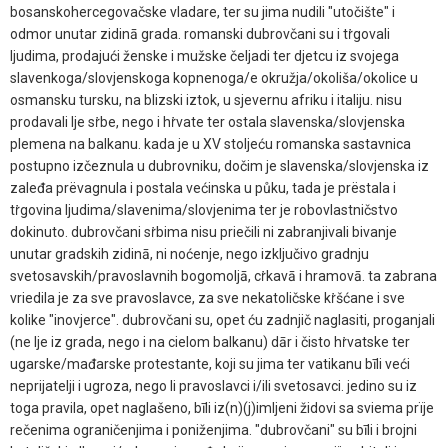
bosanskohercegovačske vladare, ter su jima nudili "utočište" i
odmor unutar zidinā grada. romanski dubrovčani su i tṙgovali
ljudima, prodajući ženske i mužske čeljadi ter djetcu iz svojega
slavenkoga/slovjenskoga kopnenoga/e okružja/okoliša/okolice u
osmansku tursku, na blizski iztok, u sjevernu afriku i italiju. nisu
prodavali lje sṙbe, nego i hṙvate ter ostala slavenska/slovjenska
plemena na balkanu. kada je u XV stoljeću romanska sastavnica
postupno izčeznula u dubrovniku, dočim je slavenska/slovjenska iz
zaleđa prëvagnula i postala većinska u půku, tada je prëstala i
tṙgovina ljudima/slavenima/slovjenima ter je robovlastničstvo
dokinuto. dubrovčani sṙbima nisu priečili ni zabranjivali bivanje
unutar gradskih zidinā, ni noćenje, nego izključivo gradnju
svetosavskih/pravoslavnih bogomoljā, cṙkavā i hramovā. ta zabrana
vriedila je za sve pravoslavce, za sve nekatoličske kṙšćane i sve
kolike "inovjerce". dubrovčani su, opet ću zadnjič naglasiti, proganjali
(ne lje iz grada, nego i na cielom balkanu) dār i čisto hṙvatske ter
ugarske/mađarske protestante, koji su jima ter vatikanu bīli veći
neprijatelji i ugroza, nego li pravoslavci i/ili svetosavci. jedino su iz
toga pravila, opet naglašeno, bīli iz(n)(j)imljeni židovi sa sviema prïje
rečenima ograničenjima i poniženjima. "dubrovčani" su bīli i brojni