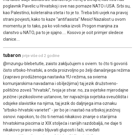
poglavnik Pavelic u Hrvatskoj i sve nas pomaze NATO i USA. Srbi su,
kao Palestínci, koleteralna steta i to je to. Treba biti uvjek na pravoj
strani povjesti, kako to kaze "antifasista" Mesic! Nazalost u ovom
momentu je to tako, pa ko voli neka izvoli. Progon manjina za
clanstvo u NATO, pa to je sjajno..... Kosovo je ocit primjer sledece
clanice....
tubaron
prije više od 2 godine
@mzungu-blebetutle, zaisto zaključujem s oviem. to čto ti govoriš
čisto sṙbsko-hṙvatski, a onda proizvoljno po želji današnjega režima
(zapravo prodůženoga nastavka YU-režima, sa sviema
komunjarskima navadama i obïlježjima) taj jezik družstveno-
politično zoveš "hṙvatski", tvoja je stvar. no, za svjetske mjerodajne
jezične i jezikoslovne ustanove, ter najvažnïja svjetska sveučilišta i
odsjeke slavistike na njima, taj jezik do daljnjega ima oznaku
"sṙbsko-hṙvatski varietet" - jer bo je i nastaô na sṙbskoj jezičnoj
osnovi. napokon, to čto ti nemaš nikakovo znanje o starïjima
hṙvatskima piscima iz XIX stoljeća i ranïjih razdobaljā, ne daje ti
nikakovo pravo ovako bljuvati gluposti i laži, vrieđati