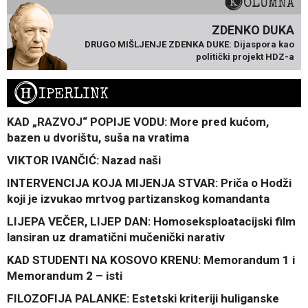
KOLUMNA
ZDENKO DUKA
DRUGO MIŠLJENJE ZDENKA DUKE: Dijaspora kao
politički projekt HDZ-a
H
IPERLINK
KAD „RAZVOJ“ POPIJE VODU: More pred kućom,
bazen u dvorištu, suša na vratima
VIKTOR IVANČIĆ: Nazad naši
INTERVENCIJA KOJA MIJENJA STVAR: Priča o Hodži
koji je izvukao mrtvog partizanskog komandanta
LIJEPA VEČER, LIJEP DAN: Homoseksploatacijski film
lansiran uz dramatični mučenički narativ
KAD STUDENTI NA KOSOVO KRENU: Memorandum 1 i
Memorandum 2 – isti
FILOZOFIJA PALANKE: Estetski kriteriji huliganske