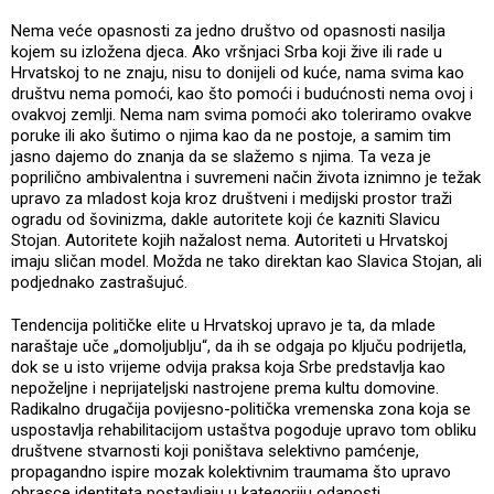
Nema veće opasnosti za jedno društvo od opasnosti nasilja
kojem su izložena djeca. Ako vršnjaci Srba koji žive ili rade u
Hrvatskoj to ne znaju, nisu to donijeli od kuće, nama svima kao
društvu nema pomoći, kao što pomoći i budućnosti nema ovoj i
ovakvoj zemlji. Nema nam svima pomoći ako toleriramo ovakve
poruke ili ako šutimo o njima kao da ne postoje, a samim tim
jasno dajemo do znanja da se slažemo s njima. Ta veza je
poprilično ambivalentna i suvremeni način života iznimno je težak
upravo za mladost koja kroz društveni i medijski prostor traži
ogradu od šovinizma, dakle autoritete koji će kazniti Slavicu
Stojan. Autoritete kojih nažalost nema. Autoriteti u Hrvatskoj
imaju sličan model. Možda ne tako direktan kao Slavica Stojan, ali
podjednako zastrašujuć.
Tendencija političke elite u Hrvatskoj upravo je ta, da mlade
naraštaje uče „domoljublju“, da ih se odgaja po ključu podrijetla,
dok se u isto vrijeme odvija praksa koja Srbe predstavlja kao
nepoželjne i neprijateljski nastrojene prema kultu domovine.
Radikalno drugačija povijesno-politička vremenska zona koja se
uspostavlja rehabilitacijom ustaštva pogoduje upravo tom obliku
društvene stvarnosti koji poništava selektivno pamćenje,
propagandno ispire mozak kolektivnim traumama što upravo
obrasce identiteta postavljaju u kategoriju odanosti.