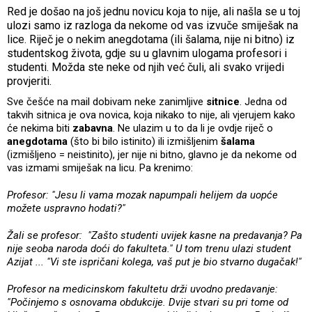
Red je došao na još jednu novicu koja to nije, ali našla se u toj
ulozi samo iz razloga da nekome od vas izvuče smiješak na
lice. Riječ je o nekim anegdotama (ili šalama, nije ni bitno) iz
studentskog života, gdje su u glavnim ulogama profesori i
studenti. Možda ste neke od njih već čuli, ali svako vrijedi
provjeriti.
Sve češće na mail dobivam neke zanimljive
sitnice
. Jedna od
takvih sitnica je ova novica, koja nikako to nije, ali vjerujem kako
će nekima biti
zabavna
. Ne ulazim u to da li je ovdje riječ o
anegdotama
(što bi bilo istinito) ili izmišljenim
šalama
(izmišljeno = neistinito), jer nije ni bitno, glavno je da nekome od
vas izmami smiješak na licu. Pa krenimo:
Profesor: "Jesu li vama mozak napumpali helijem da uopće
možete uspravno hodati?"
Žali se profesor: "Zašto studenti uvijek kasne na predavanja? Pa
nije seoba naroda doći do fakulteta." U tom trenu ulazi student
Azijat ... "Vi ste ispričani kolega, vaš put je bio stvarno dugačak!"
Profesor na medicinskom fakultetu drži uvodno predavanje:
"Počinjemo s osnovama obdukcije. Dvije stvari su pri tome od