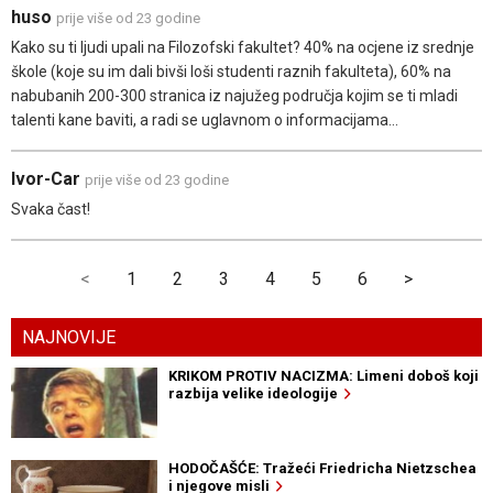
huso
prije više od 23 godine
Kako su ti ljudi upali na Filozofski fakultet? 40% na ocjene iz srednje
škole (koje su im dali bivši loši studenti raznih fakulteta), 60% na
nabubanih 200-300 stranica iz najužeg područja kojim se ti mladi
talenti kane baviti, a radi se uglavnom o informacijama...
Ivor-Car
prije više od 23 godine
Svaka čast!
<
1
2
3
4
5
6
>
NAJNOVIJE
KRIKOM PROTIV NACIZMA: Limeni doboš koji
razbija velike ideologije
HODOČAŠĆE: Tražeći Friedricha Nietzschea
i njegove misli