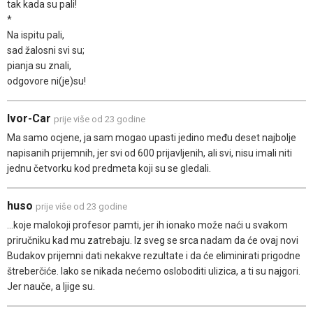
tak kada su pali!
*
Na ispitu pali,
sad žalosni svi su;
pianja su znali,
odgovore ni(je)su!
Ivor-Car
prije više od 23 godine
Ma samo ocjene, ja sam mogao upasti jedino među deset najbolje
napisanih prijemnih, jer svi od 600 prijavljenih, ali svi, nisu imali niti
jednu četvorku kod predmeta koji su se gledali.
huso
prije više od 23 godine
...koje malokoji profesor pamti, jer ih ionako može naći u svakom
priručniku kad mu zatrebaju. Iz sveg se srca nadam da će ovaj novi
Budakov prijemni dati nekakve rezultate i da će eliminirati prigodne
štreberčiće. Iako se nikada nećemo osloboditi ulizica, a ti su najgori.
Jer nauče, a ljige su.