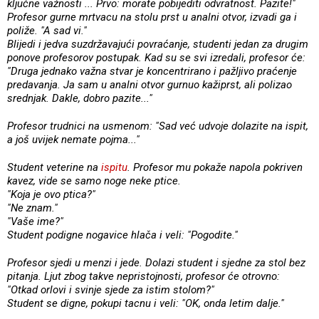
ključne važnosti ... Prvo: morate pobijediti odvratnost. Pazite!"
Profesor gurne mrtvacu na stolu prst u analni otvor, izvadi ga i
poliže. "A sad vi."
Blijedi i jedva suzdržavajući povraćanje, studenti jedan za drugim
ponove profesorov postupak. Kad su se svi izredali, profesor će:
"Druga jednako važna stvar je koncentrirano i pažljivo praćenje
predavanja. Ja sam u analni otvor gurnuo kažiprst, ali polizao
srednjak. Dakle, dobro pazite..."
Profesor trudnici na usmenom: "Sad već udvoje dolazite na ispit,
a još uvijek nemate pojma..."
Student veterine na
ispitu
. Profesor mu pokaže napola pokriven
kavez, vide se samo noge neke ptice.
"Koja je ovo ptica?"
"Ne znam."
"Vaše ime?"
Student podigne nogavice hlača i veli: "Pogodite."
Profesor sjedi u menzi i jede. Dolazi student i sjedne za stol bez
pitanja. Ljut zbog takve nepristojnosti, profesor će otrovno:
"Otkad orlovi i svinje sjede za istim stolom?"
Student se digne, pokupi tacnu i veli: "OK, onda letim dalje."