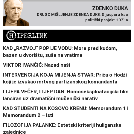
ZDENKO DUKA
DRUGO MIŠLJENJE ZDENKA DUKE: Dijaspora kao
politički projekt HDZ-a
H
IPERLINK
KAD „RAZVOJ“ POPIJE VODU: More pred kućom,
bazen u dvorištu, suša na vratima
VIKTOR IVANČIĆ: Nazad naši
INTERVENCIJA KOJA MIJENJA STVAR: Priča o Hodži
koji je izvukao mrtvog partizanskog komandanta
LIJEPA VEČER, LIJEP DAN: Homoseksploatacijski film
lansiran uz dramatični mučenički narativ
KAD STUDENTI NA KOSOVO KRENU: Memorandum 1 i
Memorandum 2 – isti
FILOZOFIJA PALANKE: Estetski kriteriji huliganske
zajednice