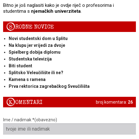
Bitno je još naglasiti kako je ovdje riječ o profesorima i
studentima s
njemačkih univerziteta
.
S
RODNE NOVICE
Novi studentski dom u Splitu
Na klupu jer vrijedi za dvoje
Spielberg dobija diplomu
Studentska televizija
Biti student
Splitsko Veleučilište ili ne?
Kamena s ramena
Prva rektorica zagrebačkog Sveučilišta
K
OMENTARI
broj komentara:
26
Ime / nadimak *(obavezno)