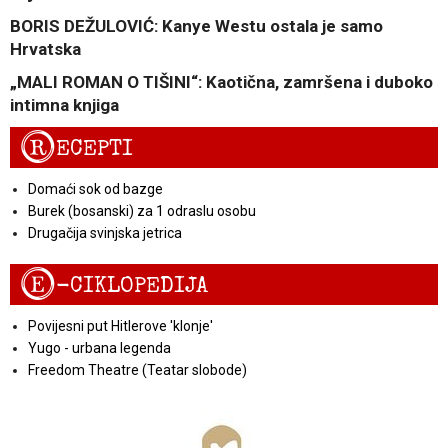
BORIS DEŽULOVIĆ: Kanye Westu ostala je samo
Hrvatska
„MALI ROMAN O TIŠINI“: Kaotična, zamršena i duboko
intimna knjiga
R
ECEPTI
Domaći sok od bazge
Burek (bosanski) za 1 odraslu osobu
Drugačija svinjska jetrica
E
-CIKLOPEDIJA
Povijesni put Hitlerove 'klonje'
Yugo - urbana legenda
Freedom Theatre (Teatar slobode)