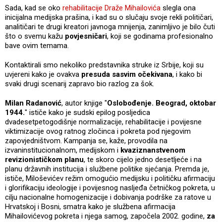
Sada, kad se oko
rehabilitacije Draže Mihailovića
slegla ona
inicijalna medijska prašina, i kad su o slučaju svoje rekli političari,
analitičari te drugi kreatori javnoga mnijenja, zanimljivo je bilo čuti
što o svemu kažu
povjesničari
, koji se godinama profesionalno
bave ovim temama.
Kontaktirali smo nekoliko predstavnika struke iz Srbije, koji su
uvjereni kako je ovakva
presuda sasvim očekivana
, i kako bi
svaki drugi scenarij zapravo bio razlog za šok.
Milan Radanović
, autor knjige "
Oslobođenje. Beograd, oktobar
1944.
" ističe kako je sudski epilog posljedica
dvadesetpetogodišnje normalizacije, rehabilitacije i povijesne
viktimizacije ovog ratnog zločinca i pokreta pod njegovim
zapovjedništvom. Kampanja se, kaže, provodila na
izvaninstitucionalnom, medijskom i
kvaziznanstvenom
revizionističkom planu
, te skoro cijelo jedno desetljeće i na
planu državnih institucija i službene politike sjećanja. Premda je,
ističe, Miloševićev režim omogućio medijsku i političku afirmaciju
i glorifikaciju ideologije i povijesnog nasljeđa četničkog pokreta, u
cilju nacionalne homogenizacije i dobivanja podrške za ratove u
Hrvatskoj i Bosni, smatra kako je službena afirmacija
Mihailovićevog pokreta i njega samog, započela 2002. godine,
za