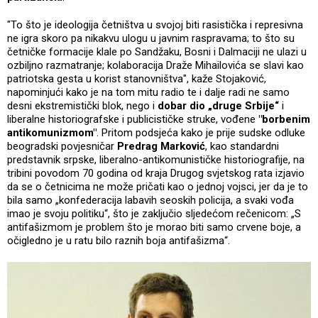
"To što je ideologija četništva u svojoj biti rasistička i represivna
ne igra skoro pa nikakvu ulogu u javnim raspravama; to što su
četničke formacije klale po Sandžaku, Bosni i Dalmaciji ne ulazi u
ozbiljno razmatranje; kolaboracija Draže Mihailovića se slavi kao
patriotska gesta u korist stanovništva", kaže Stojaković,
napominjući kako je na tom mitu radio te i dalje radi ne samo
desni ekstremistički blok, nego i
dobar dio „druge Srbije“
i
liberalne historiografske i publicističke struke, vođene
"borbenim
antikomunizmom"
. Pritom podsjeća kako je prije sudske odluke
beogradski povjesničar
Predrag Marković
, kao standardni
predstavnik srpske, liberalno-antikomunističke historiografije, na
tribini povodom 70 godina od kraja Drugog svjetskog rata izjavio
da se o četnicima ne može pričati kao o jednoj vojsci, jer da je to
bila samo „konfederacija labavih seoskih policija, a svaki vođa
imao je svoju politiku“, što je zaključio sljedećom rečenicom: „S
antifašizmom je problem što je morao biti samo crvene boje, a
očigledno je u ratu bilo raznih boja antifašizma“.