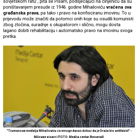
sovjetskom ratu", pita se Pisarri, podsjećajući na činjenicu da su
poništavanjem presude iz 1946. godine Mihailoviću
vraćena sva
građanska prava
, pa tako i pravo na konfisciranu imovinu. To u
prijevodu može značiti da potomci onih koje su osudili komunisti
zbog zločina, suradnje s okupatorom i slično, mogu dosta
lagano dobiti rehabilitaciju i automatsko pravo na imovinu svoga
pretka.
"Trumanova medalja Mihailoviću za mnoge danas dokaz da je Draža bio antifašist" -
Milovan pisarri (FOTO: Medija centar Beograd)