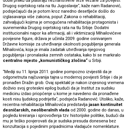
dobili priliku da plasiraju neznanstvene teze vezane za povijest
Drugog svjetskog rata na tlu Jugoslavije", kaže nam Radanović,
podsjećajući da je potom kroz naredno desetljeće došlo do
izglasavanja više zakona, poput Zakona o rehabilitaciji,
zahvaljujući kojima je omogućena rehabilitacija protagonista i
suvremenika Drugog svjetskog rata na tlu Srbije. Dodatni
institucionalni napor ka afirmaciji, ali i viktimizaciji Mihailovićeve
povijesne figure, država je učinila 2009. godine osnivanjem
Državne komisije za utvrđivanje okolnosti pogubljenja generala
Mihailovića, koja je imala zadatak utvrđivanja njegovog
pogubljenja i pronalaska zemnih ostataka, kako bi se markiralo
centralno mjesto „komunističkog zločina“
u Srbiji.
"Mediji su 11. lipnja 2011. godine pompozno izvijestili da je
odgonetnuta najčuvanija tajna u modernoj povijesti Srbije i da je
pronađen Dražin grob. Ovaj spektakl je nakon izvjesnog vremena
doživio svoj groteskni epilog budući da je Institut za sudsku
medicinu izdao priopćenje u kome je navedeno da pronađene
kosti nisu ljudskog podrijetla", podsjeća Radanović. Utoliko, kaže,
recentna rehabilitacija Mihailovića predstavlja
jasan kontinuitet
desničarskih, neoliberalnih vlada
od 2000. godine do danas, u
pogledu kreiranja i sprovođenja tzv. historijske politike, budući da
mu je teško povjerovati da je sudska presuda donesena bez
konzultacija s pojedinim pripadnicima vladajuće nomenklature.