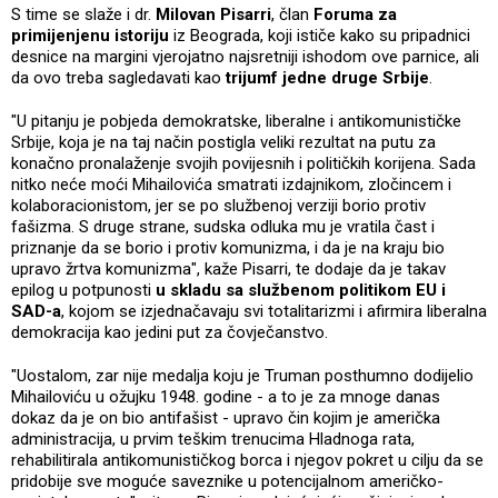
S time se slaže i dr.
Milovan Pisarri
, član
Foruma za
primijenjenu istoriju
iz Beograda, koji ističe kako su pripadnici
desnice na margini vjerojatno najsretniji ishodom ove parnice, ali
da ovo treba sagledavati kao
trijumf jedne druge Srbije
.
"U pitanju je pobjeda demokratske, liberalne i antikomunističke
Srbije, koja je na taj način postigla veliki rezultat na putu za
konačno pronalaženje svojih povijesnih i političkih korijena. Sada
nitko neće moći Mihailovića smatrati izdajnikom, zločincem i
kolaboracionistom, jer se po službenoj verziji borio protiv
fašizma. S druge strane, sudska odluka mu je vratila čast i
priznanje da se borio i protiv komunizma, i da je na kraju bio
upravo žrtva komunizma", kaže Pisarri, te dodaje da je takav
epilog u potpunosti
u skladu sa službenom politikom EU i
SAD-a
, kojom se izjednačavaju svi totalitarizmi i afirmira liberalna
demokracija kao jedini put za čovječanstvo.
"Uostalom, zar nije medalja koju je Truman posthumno dodijelio
Mihailoviću u ožujku 1948. godine - a to je za mnoge danas
dokaz da je on bio antifašist - upravo čin kojim je američka
administracija, u prvim teškim trenucima Hladnoga rata,
rehabilitirala antikomunističkog borca i njegov pokret u cilju da se
pridobije sve moguće saveznike u potencijalnom američko-