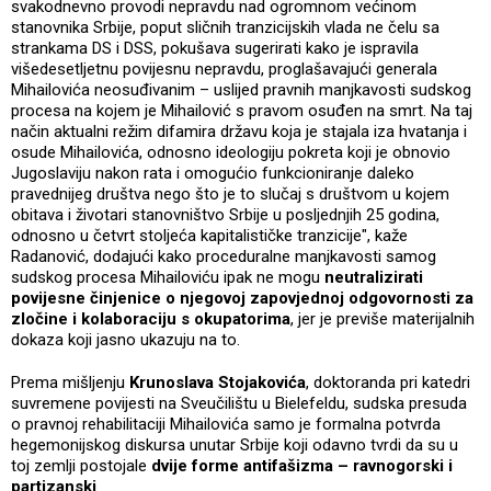
svakodnevno provodi nepravdu nad ogromnom većinom
stanovnika Srbije, poput sličnih tranzicijskih vlada ne čelu sa
strankama DS i DSS, pokušava sugerirati kako je ispravila
višedesetljetnu povijesnu nepravdu, proglašavajući generala
Mihailovića neosuđivanim – uslijed pravnih manjkavosti sudskog
procesa na kojem je Mihailović s pravom osuđen na smrt. Na taj
način aktualni režim difamira državu koja je stajala iza hvatanja i
osude Mihailovića, odnosno ideologiju pokreta koji je obnovio
Jugoslaviju nakon rata i omogućio funkcioniranje daleko
pravednijeg društva nego što je to slučaj s društvom u kojem
obitava i životari stanovništvo Srbije u posljednjih 25 godina,
odnosno u četvrt stoljeća kapitalističke tranzicije", kaže
Radanović, dodajući kako proceduralne manjkavosti samog
sudskog procesa Mihailoviću ipak ne mogu
neutralizirati
povijesne činjenice o njegovoj zapovjednoj odgovornosti za
zločine i kolaboraciju s okupatorima
, jer je previše materijalnih
dokaza koji jasno ukazuju na to.
Prema mišljenju
Krunoslava Stojakovića
, doktoranda pri katedri
suvremene povijesti na Sveučilištu u Bielefeldu, sudska presuda
o pravnoj rehabilitaciji Mihailovića samo je formalna potvrda
hegemonijskog diskursa unutar Srbije koji odavno tvrdi da su u
toj zemlji postojale
dvije forme antifašizma – ravnogorski i
partizanski
.