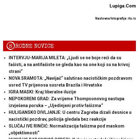
Lupiga.Com
Naslovna fotografija: rts.rs
S
RODNE NOVICE
INTERVJU-MARIJA MILETA: „Ljudi se ne boje reći da su
fašisti, a na antifašiste se gleda kao na one koji su na krivoj
strani“
NOVA SRAMOTA: „Navijač“ salutirao nacističkim pozdravom
usred TV prijenosa susreta Brazila i Hrvatske
IGRA MASKI: Kraj liberalne iluzije
NEPOKORENI GRAD: Za vrijeme Thompsonovog nastupa
izvješena poruka – „Ujedinjeni protiv fašizma“
HULIGANSKO DIVLJANJE: U centru Zagreba dizali desnice u
nacistički pozdrav, policija gledala bez reakcije
SLUČAJ IVE RINČIĆ: Normalizacija fašizma pod maskom
„objektivnosti“