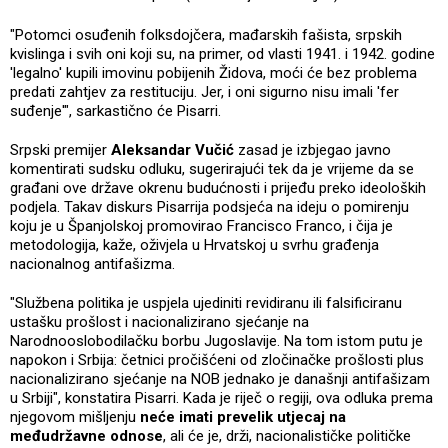
"Potomci osuđenih folksdojčera, mađarskih fašista, srpskih
kvislinga i svih oni koji su, na primer, od vlasti 1941. i 1942. godine
'legalno' kupili imovinu pobijenih Židova, moći će bez problema
predati zahtjev za restituciju. Jer, i oni sigurno nisu imali 'fer
suđenje'", sarkastično će Pisarri.
Srpski premijer
Aleksandar Vučić
zasad je izbjegao javno
komentirati sudsku odluku, sugerirajući tek da je vrijeme da se
građani ove države okrenu budućnosti i prijeđu preko ideoloških
podjela. Takav diskurs Pisarrija podsjeća na ideju o pomirenju
koju je u Španjolskoj promovirao Francisco Franco, i čija je
metodologija, kaže, oživjela u Hrvatskoj u svrhu građenja
nacionalnog antifašizma.
"Službena politika je uspjela ujediniti revidiranu ili falsificiranu
ustašku prošlost i nacionalizirano sjećanje na
Narodnooslobodilačku borbu Jugoslavije. Na tom istom putu je
napokon i Srbija: četnici pročišćeni od zločinačke prošlosti plus
nacionalizirano sjećanje na NOB jednako je današnji antifašizam
u Srbiji", konstatira Pisarri. Kada je riječ o regiji, ova odluka prema
njegovom mišljenju
neće imati prevelik utjecaj na
međudržavne odnose
, ali će je, drži, nacionalističke političke