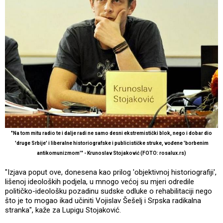
"Na tom mitu radio te i dalje radi ne samo desni ekstremistički blok, nego i dobar dio
'druge Srbije' i liberalne historiografske i publicističke struke, vođene 'borbenim
antikomunizmom'" - Krunoslav Stojaković (FOTO: rosalux.rs)
"Izjava poput ove, donesena kao prilog 'objektivnoj historiografiji',
lišenoj ideoloških podjela, u mnogo većoj su mjeri odredile
političko-ideološku pozadinu sudske odluke o rehabilitaciji nego
što je to mogao ikad učiniti Vojislav Šešelj i Srpska radikalna
stranka", kaže za Lupigu Stojaković.