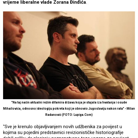
vrijeme liberalne vlade Zorana Đinđića
.
"Na taj način aktualni režim difamira državu koja je stajala iza hvatanja i osude
Mihailovića, odnosno ideologiju pokreta koji je obnovio Jugoslaviju nakon rata" - Milan
Radanović (FOTO: Lupiga.Com)
"Sve je krenulo objavljivanjem novih udžbenika za povijest u
kojima su pojedini predstavnici revizionističke historiografije