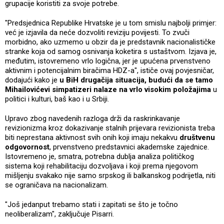
grupacije koristiti za svoje potrebe.
"Predsjednica Republike Hrvatske je u tom smislu najbolji primjer:
već je izjavila da neće dozvoliti reviziju povijesti. To zvuči
morbidno, ako uzmemo u obzir da je predstavnik nacionalističke
stranke koja od samog osnivanja koketira s ustaštvom. Izjava je,
međutim, istovremeno vrlo logična, jer je upućena prvenstveno
aktivnim i potencijalnim biračima HDZ-a", ističe ovaj povjesničar,
dodajući kako je
u BiH drugačija situacija, budući da se tamo
Mihailovićevi simpatizeri nalaze na vrlo visokim položajima
u
politici i kulturi, baš kao i u Srbiji.
Upravo zbog navedenih razloga drži da raskrinkavanje
revizionizma kroz dokazivanje stalnih prijevara revizionista treba
biti neprestana aktivnost svih onih koji imaju nekakvu
društvenu
odgovornost
, prvenstveno predstavnici akademske zajednice.
Istovremeno je, smatra, potrebna dublja analiza političkog
sistema koji rehabilitaciju dozvoljava i koji prema njegovom
mišljenju svakako nije samo srpskog ili balkanskog podrijetla, niti
se ograničava na nacionalizam.
"Još jedanput trebamo stati i zapitati se što je točno
neoliberalizam", zaključuje Pisarri.