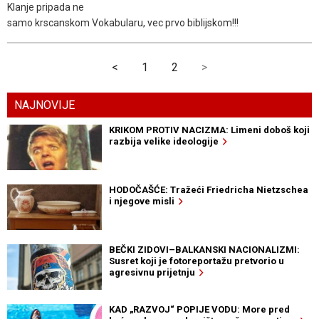
Klanje pripada ne
samo krscanskom Vokabularu, vec prvo biblijskom!!!
<
1
2
>
NAJNOVIJE
KRIKOM PROTIV NACIZMA: Limeni doboš koji
razbija velike ideologije
HODOČAŠĆE: Tražeći Friedricha Nietzschea
i njegove misli
BEČKI ZIDOVI–BALKANSKI NACIONALIZMI:
Susret koji je fotoreportažu pretvorio u
agresivnu prijetnju
KAD „RAZVOJ“ POPIJE VODU: More pred