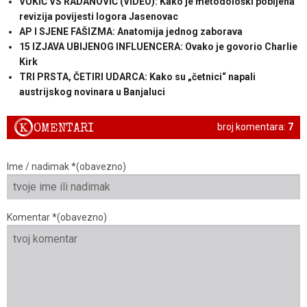
VUKIĆ VS RADANOVIĆ (VIDEO): Kako je metodološki pobijena
revizija povijesti logora Jasenovac
AP I SJENE FAŠIZMA: Anatomija jednog zaborava
15 IZJAVA UBIJENOG INFLUENCERA: Ovako je govorio Charlie
Kirk
TRI PRSTA, ČETIRI UDARCA: Kako su „četnici“ napali
austrijskog novinara u Banjaluci
K
OMENTARI
broj komentara:
7
Ime / nadimak *(obavezno)
Komentar *(obavezno)