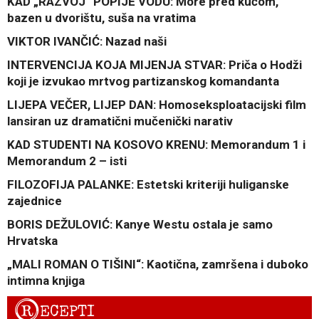
KAD „RAZVOJ“ POPIJE VODU: More pred kućom,
bazen u dvorištu, suša na vratima
VIKTOR IVANČIĆ: Nazad naši
INTERVENCIJA KOJA MIJENJA STVAR: Priča o Hodži
koji je izvukao mrtvog partizanskog komandanta
LIJEPA VEČER, LIJEP DAN: Homoseksploatacijski film
lansiran uz dramatični mučenički narativ
KAD STUDENTI NA KOSOVO KRENU: Memorandum 1 i
Memorandum 2 – isti
FILOZOFIJA PALANKE: Estetski kriteriji huliganske
zajednice
BORIS DEŽULOVIĆ: Kanye Westu ostala je samo
Hrvatska
„MALI ROMAN O TIŠINI“: Kaotična, zamršena i duboko
intimna knjiga
R
ECEPTI