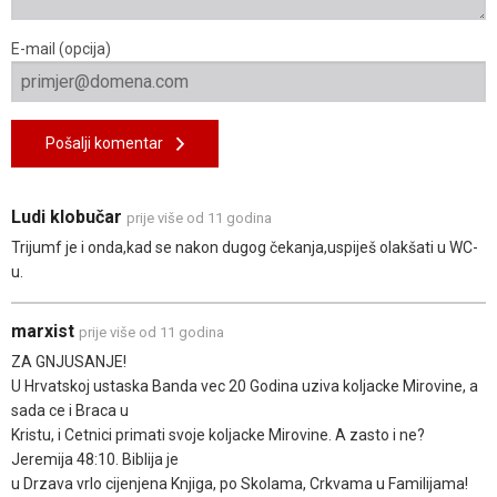
E-mail (opcija)
Pošalji komentar
Ludi klobučar
prije više od 11 godina
Trijumf je i onda,kad se nakon dugog čekanja,uspiješ olakšati u WC-
u.
marxist
prije više od 11 godina
ZA GNJUSANJE!
U Hrvatskoj ustaska Banda vec 20 Godina uziva koljacke Mirovine, a
sada ce i Braca u
Kristu, i Cetnici primati svoje koljacke Mirovine. A zasto i ne?
Jeremija 48:10. Biblija je
u Drzava vrlo cijenjena Knjiga, po Skolama, Crkvama u Familijama!