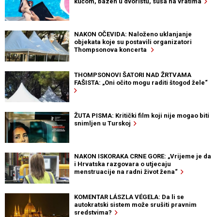
kućom, bazen u dvorištu, suša na vratima
NAKON OČEVIDA: Naloženo uklanjanje
objekata koje su postavili organizatori
Thompsonova koncerta
THOMPSONOVI ŠATORI NAD ŽRTVAMA
FAŠISTA: „Oni očito mogu raditi štogod žele“
ŽUTA PISMA: Kritički film koji nije mogao biti
snimljen u Turskoj
NAKON ISKORAKA CRNE GORE: „Vrijeme je da
i Hrvatska razgovara o utjecaju
menstruacije na radni život žena“
KOMENTAR LÁSZLA VÉGELA: Da li se
autokratski sistem može srušiti pravnim
sredstvima?