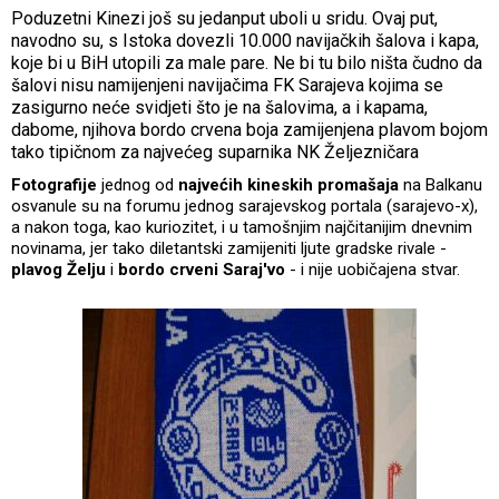
Poduzetni Kinezi još su jedanput uboli u sridu. Ovaj put,
navodno su, s Istoka dovezli 10.000 navijačkih šalova i kapa,
koje bi u BiH utopili za male pare. Ne bi tu bilo ništa čudno da
šalovi nisu namijenjeni navijačima FK Sarajeva kojima se
zasigurno neće svidjeti što je na šalovima, a i kapama,
dabome, njihova bordo crvena boja zamijenjena plavom bojom
tako tipičnom za najvećeg suparnika NK Željezničara
Fotografije
jednog od
najvećih kineskih promašaja
na Balkanu
osvanule su na forumu jednog sarajevskog portala (sarajevo-x),
a nakon toga, kao kuriozitet, i u tamošnjim najčitanijim dnevnim
novinama, jer tako diletantski zamijeniti ljute gradske rivale -
plavog
Želju
i
bordo crveni Saraj'vo
- i nije uobičajena stvar.