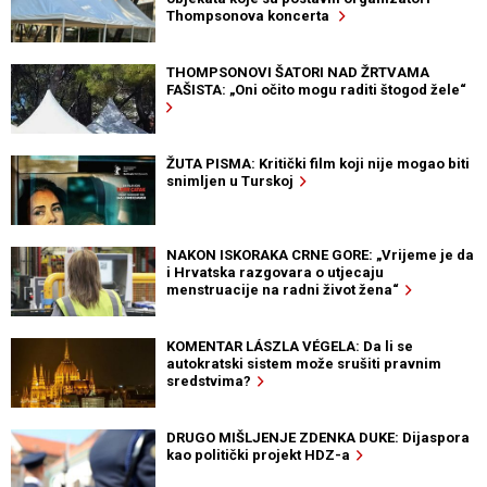
Thompsonova koncerta
THOMPSONOVI ŠATORI NAD ŽRTVAMA
FAŠISTA: „Oni očito mogu raditi štogod žele“
ŽUTA PISMA: Kritički film koji nije mogao biti
snimljen u Turskoj
NAKON ISKORAKA CRNE GORE: „Vrijeme je da
i Hrvatska razgovara o utjecaju
menstruacije na radni život žena“
KOMENTAR LÁSZLA VÉGELA: Da li se
autokratski sistem može srušiti pravnim
sredstvima?
DRUGO MIŠLJENJE ZDENKA DUKE: Dijaspora
kao politički projekt HDZ-a