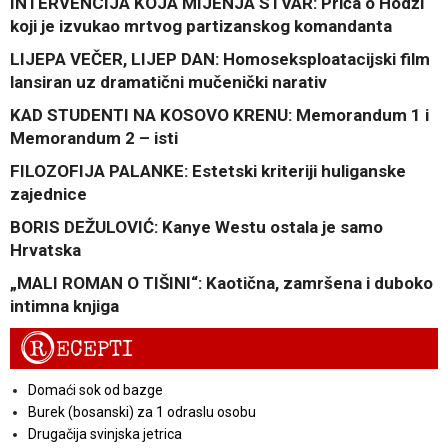
INTERVENCIJA KOJA MIJENJA STVAR: Priča o Hodži
koji je izvukao mrtvog partizanskog komandanta
LIJEPA VEČER, LIJEP DAN: Homoseksploatacijski film
lansiran uz dramatični mučenički narativ
KAD STUDENTI NA KOSOVO KRENU: Memorandum 1 i
Memorandum 2 – isti
FILOZOFIJA PALANKE: Estetski kriteriji huliganske
zajednice
BORIS DEŽULOVIĆ: Kanye Westu ostala je samo
Hrvatska
„MALI ROMAN O TIŠINI“: Kaotična, zamršena i duboko
intimna knjiga
R
ECEPTI
Domaći sok od bazge
Burek (bosanski) za 1 odraslu osobu
Drugačija svinjska jetrica