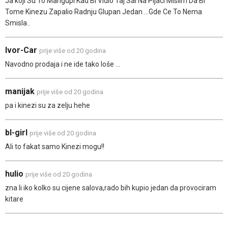
Ja koji Su To Mangupi Kad Bi Vidio Taj Sal Na Pijaci Mislim Da Bi
Tome Kinezu Zapalio Radnju Glupan Jedan ...Gde Ce To Nema
Smisla..
Ivor-Car
prije više od 20 godina
Navodno prodaja i ne ide tako loše ...
manijak
prije više od 20 godina
pa i kinezi su za zelju hehe
bl-girl
prije više od 20 godina
Ali to fakat samo Kinezi mogu!!
hulio
prije više od 20 godina
zna li iko kolko su cijene salova,rado bih kupio jedan da provociram
kitare