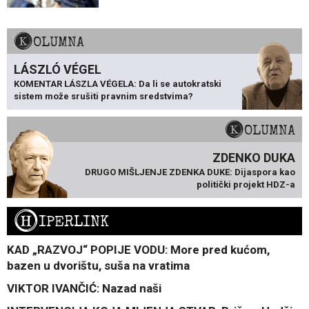
KOLUMNA
LÁSZLÓ VÉGEL
KOMENTAR LÁSZLA VÉGELA: Da li se autokratski
sistem može srušiti pravnim sredstvima?
KOLUMNA
ZDENKO DUKA
DRUGO MIŠLJENJE ZDENKA DUKE: Dijaspora kao
politički projekt HDZ-a
H
IPERLINK
KAD „RAZVOJ“ POPIJE VODU: More pred kućom,
bazen u dvorištu, suša na vratima
VIKTOR IVANČIĆ: Nazad naši