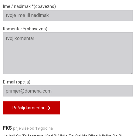
Ime / nadimak *(obavezno)
Komentar *(obavezno)
E-mail (opcija)
Pošalji komentar
FKS
prije više od 19 godina