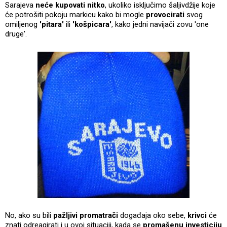
Sarajeva
neće kupovati nitko
, ukoliko isključimo šaljivdžije koje
će potrošiti pokoju markicu kako bi mogle
provocirati
svog
omiljenog
'pitara'
ili
'košpicara'
, kako jedni navijači zovu 'one
druge'.
No, ako su bili
pažljivi promatrači
događaja oko sebe,
krivci
će
znati odreagirati i u ovoj situaciji, kada se
promašenu investiciju