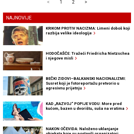
<
1
2
>
NAJNOVIJE
KRIKOM PROTIV NACIZMA: Limeni doboš koji
razbija velike ideologije
HODOČAŠĆE: Tražeći Friedricha Nietzschea
i njegove misli
BEČKI ZIDOVI–BALKANSKI NACIONALIZMI:
Susret koji je fotoreportažu pretvorio u
agresivnu prijetnju
KAD „RAZVOJ“ POPIJE VODU: More pred
kućom, bazen u dvorištu, suša na vratima
NAKON OČEVIDA: Naloženo uklanjanje
objekata koje su postavili organizatori