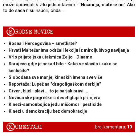
može opravdati s vrlo jednostavnim -
'Nisam ja, matere mi'
. Ako
to do sada nisu naučili, onda …
S
RODNE NOVICE
Bosna i Hercegovina – smetlište?
Hrvati Maltežanima održali lekciju iz miroljubivog navijanja
Vrlo prijateljska utakmica Željo - Dinamo
Sarajevo gdje je nekad bilo - Kako se slavilo i kako se
šenlučilo?
Slobodana sve manje, kineskih imena sve više
Reportaža: Lupež na "drugoligaškom derbiju"
Crven, bijel i plavi ... to je barjak pravi ...
Novinarske pogreške u deset glupih primjera
Kinezi-samoubojice jedu mišomor i pesticide
Kinezi u demokraciju bez demokracije
K
OMENTARI
broj komentara:
10