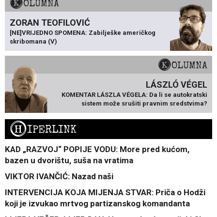
KOLUMNA
ZORAN TEOFILOVIĆ
[NE]VRIJEDNO SPOMENA: Zabilješke američkog
skribomana (V)
KOLUMNA
LÁSZLÓ VÉGEL
KOMENTAR LÁSZLA VÉGELA: Da li se autokratski
sistem može srušiti pravnim sredstvima?
H
IPERLINK
KAD „RAZVOJ“ POPIJE VODU: More pred kućom,
bazen u dvorištu, suša na vratima
VIKTOR IVANČIĆ: Nazad naši
INTERVENCIJA KOJA MIJENJA STVAR: Priča o Hodži
koji je izvukao mrtvog partizanskog komandanta