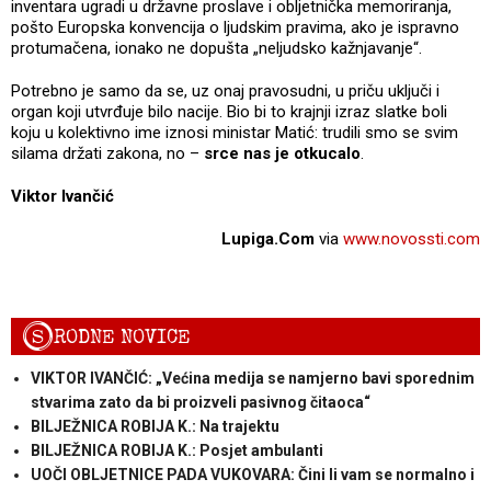
inventara ugradi u državne proslave i obljetnička memoriranja,
pošto Europska konvencija o ljudskim pravima, ako je ispravno
protumačena, ionako ne dopušta „neljudsko kažnjavanje“.
Potrebno je samo da se, uz onaj pravosudni, u priču uključi i
organ koji utvrđuje bilo nacije. Bio bi to krajnji izraz slatke boli
koju u kolektivno ime iznosi ministar Matić: trudili smo se svim
silama držati zakona, no –
srce nas je otkucalo
.
Viktor Ivančić
Lupiga.Com
via
www.novossti.com
S
RODNE NOVICE
VIKTOR IVANČIĆ: „Većina medija se namjerno bavi sporednim
stvarima zato da bi proizveli pasivnog čitaoca“
BILJEŽNICA ROBIJA K.: Na trajektu
BILJEŽNICA ROBIJA K.: Posjet ambulanti
UOČI OBLJETNICE PADA VUKOVARA: Čini li vam se normalno i