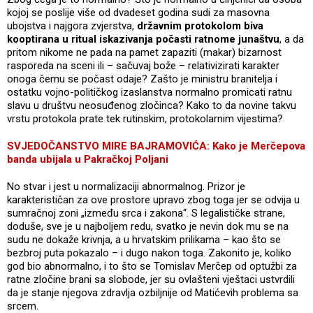
kojoj se poslije više od dvadeset godina sudi za masovna
ubojstva i najgora zvjerstva,
državnim protokolom biva
kooptirana u ritual iskazivanja počasti ratnome junaštvu
, a da
pritom nikome ne pada na pamet zapaziti (makar) bizarnost
rasporeda na sceni ili – sačuvaj bože – relativizirati karakter
onoga čemu se počast odaje? Zašto je ministru branitelja i
ostatku vojno-političkog izaslanstva normalno promicati ratnu
slavu u društvu neosuđenog zločinca? Kako to da novine takvu
vrstu protokola prate tek rutinskim, protokolarnim vijestima?
SVJEDOČANSTVO MIRE BAJRAMOVIĆA: Kako je Merčepova
banda ubijala u Pakračkoj Poljani
No stvar i jest u normalizaciji abnormalnog. Prizor je
karakterističan za ove prostore upravo zbog toga jer se odvija u
sumračnoj zoni „između srca i zakona“. S legalističke strane,
doduše, sve je u najboljem redu, svatko je nevin dok mu se na
sudu ne dokaže krivnja, a u hrvatskim prilikama – kao što se
bezbroj puta pokazalo – i dugo nakon toga. Zakonito je, koliko
god bio abnormalno, i to što se Tomislav Merčep od optužbi za
ratne zločine brani sa slobode, jer su ovlašteni vještaci ustvrdili
da je stanje njegova zdravlja ozbiljnije od Matićevih problema sa
srcem.