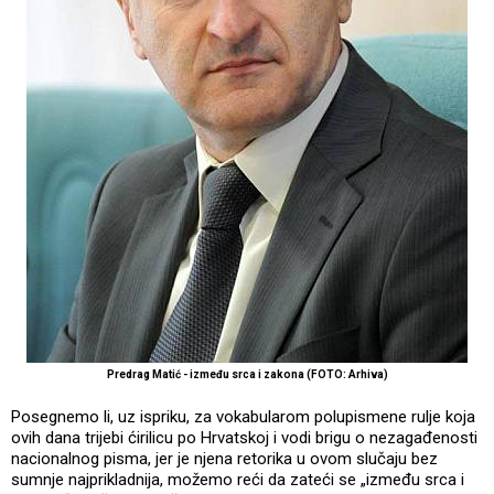
Predrag Matić - između srca i zakona (FOTO: Arhiva)
Posegnemo li, uz ispriku, za vokabularom polupismene rulje koja
ovih dana trijebi ćirilicu po Hrvatskoj i vodi brigu o nezagađenosti
nacionalnog pisma, jer je njena retorika u ovom slučaju bez
sumnje najprikladnija, možemo reći da zateći se „između srca i