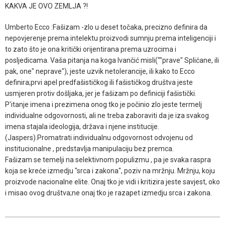
KAKVA JE OVO ZEMLJA ?!
Umberto Ecco :Fašizam -zlo u deset točaka, precizno definira da
nepovjerenje prema intelektu proizvodi sumnju prema inteligenciji i
to zato što je ona kritički orijentirana prema uzrocima i
posljedicama. Vaša pitanja na koga Ivančić misli(""prave" Splićane, ili
pak, one" neprave"), jeste uzvik netolerancije, ili kako to Ecco
definira;prvi apel predfašističkog ili fašističkog društva jeste
usmjeren protiv došljaka, jer je fašizam po definiciji fašistički.
P'itanje imena i prezimena onog tko je počinio zlo jeste termelj
individualne odgovornosti, ali ne treba zaboraviti da je iza svakog
imena stajala ideologija, država i njene institucije.
(Jaspers).Promatrati individualnu odgovornost odvojenu od
institucionalne , predstavlja manipulaciju bez premca.
Fašizam se temelji na selektivnom populizmu , pa je svaka raspra
koja se kreće izmedju "srca i zakona", poziv na mržnju. Mržnju, koju
proizvode nacionalne elite. Onaj tko je vidi i kritizira jeste savjest, oko
i misao ovog društva;ne onaj tko je razapet izmedju srca i zakona.