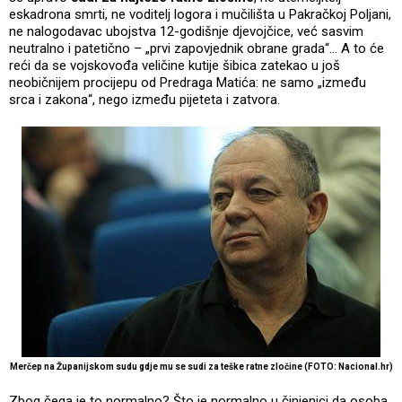
eskadrona smrti, ne voditelj logora i mučilišta u Pakračkoj Poljani,
ne nalogodavac ubojstva 12-godišnje djevojčice, već sasvim
neutralno i patetično – „prvi zapovjednik obrane grada“… A to će
reći da se vojskovođa veličine kutije šibica zatekao u još
neobičnijem procijepu od Predraga Matića: ne samo „između
srca i zakona“, nego između pijeteta i zatvora.
Merčep na Županijskom sudu gdje mu se sudi za teške ratne zločine (FOTO: Nacional.hr)
Zbog čega je to normalno? Što je normalno u činjenici da osoba