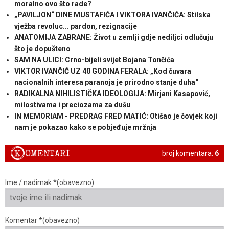
moralno ovo što rade?
„PAVILJON“ DINE MUSTAFIĆA I VIKTORA IVANČIĆA: Stilska
vježba revoluc... pardon, rezignacije
ANATOMIJA ZABRANE: Život u zemlji gdje nediljci odlučuju
što je dopušteno
SAM NA ULICI: Crno-bijeli svijet Bojana Tončića
VIKTOR IVANČIĆ UZ 40 GODINA FERALA: „Kod čuvara
nacionalnih interesa paranoja je prirodno stanje duha“
RADIKALNA NIHILISTIČKA IDEOLOGIJA: Mirjani Kasapović,
milostivama i preciozama za dušu
IN MEMORIAM - PREDRAG FRED MATIĆ: Otišao je čovjek koji
nam je pokazao kako se pobjeđuje mržnja
K
OMENTARI
broj komentara:
6
Ime / nadimak *(obavezno)
Komentar *(obavezno)