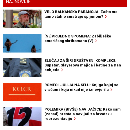
NAJNOVIJE
VRLO BALKANSKA PARANOJA: Zašto me
tamo stalno smatraju špijunom?
[NE]VRIJEDNO SPOMENA: Zabilješke
američkog skribomana (V)
SLUČAJ ZA ŠIRI DRUŠTVENI KOMPLEKS:
Supetar, Slayerova majica i batine za Dan
pobjede
ROMEO I JULIJA NA SELU: Knjiga kojoj se
vraćam i koja nikad nije iznevjerila
POLEMIKA (BIVŠE) NAVIJAČICE: Kako sam
(zasad) prestala navijati za hrvatsku
reprezentaciju