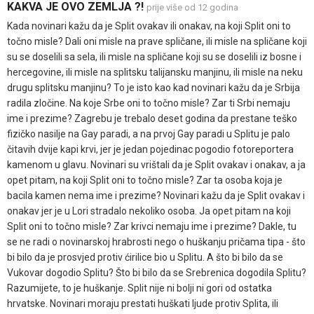
KAKVA JE OVO ZEMLJA ?!
prije više od 12 godina
Kada novinari kažu da je Split ovakav ili onakav, na koji Split oni to
točno misle? Dali oni misle na prave spličane, ili misle na spličane koji
su se doselili sa sela, ili misle na spličane koji su se doselili iz bosne i
hercegovine, ili misle na splitsku talijansku manjinu, ili misle na neku
drugu splitsku manjinu? To je isto kao kad novinari kažu da je Srbija
radila zločine. Na koje Srbe oni to točno misle? Zar ti Srbi nemaju
ime i prezime? Zagrebu je trebalo deset godina da prestane teško
fizičko nasilje na Gay paradi, a na prvoj Gay paradi u Splitu je palo
čitavih dvije kapi krvi, jer je jedan pojedinac pogodio fotoreportera
kamenom u glavu. Novinari su vrištali da je Split ovakav i onakav, a ja
opet pitam, na koji Split oni to točno misle? Zar ta osoba koja je
bacila kamen nema ime i prezime? Novinari kažu da je Split ovakav i
onakav jer je u Lori stradalo nekoliko osoba. Ja opet pitam na koji
Split oni to točno misle? Zar krivci nemaju ime i prezime? Dakle, tu
se ne radi o novinarskoj hrabrosti nego o huškanju pričama tipa - što
bi bilo da je prosvjed protiv ćirilice bio u Splitu. A što bi bilo da se
Vukovar dogodio Splitu? Što bi bilo da se Srebrenica dogodila Splitu?
Razumijete, to je huškanje. Split nije ni bolji ni gori od ostatka
hrvatske. Novinari moraju prestati huškati ljude protiv Splita, ili