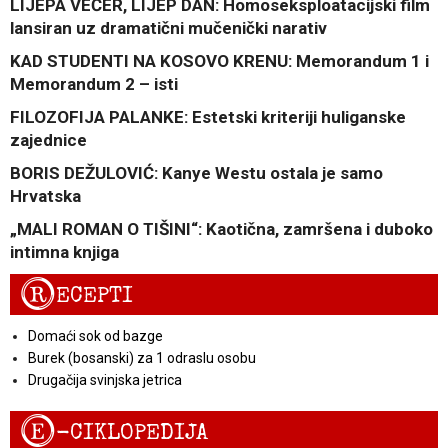
LIJEPA VEČER, LIJEP DAN: Homoseksploatacijski film
lansiran uz dramatični mučenički narativ
KAD STUDENTI NA KOSOVO KRENU: Memorandum 1 i
Memorandum 2 – isti
FILOZOFIJA PALANKE: Estetski kriteriji huliganske
zajednice
BORIS DEŽULOVIĆ: Kanye Westu ostala je samo
Hrvatska
„MALI ROMAN O TIŠINI“: Kaotična, zamršena i duboko
intimna knjiga
R
ECEPTI
Domaći sok od bazge
Burek (bosanski) za 1 odraslu osobu
Drugačija svinjska jetrica
E
-CIKLOPEDIJA