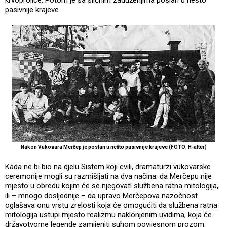
pasivnije krajeve.
Nakon Vukovara Merčep je poslan u nešto pasivnije krajeve (FOTO: H-alter)
Kada ne bi bio na djelu Sistem koji cvili, dramaturzi vukovarske
ceremonije mogli su razmišljati na dva načina: da Merčepu nije
mjesto u obredu kojim će se njegovati službena ratna mitologija,
ili – mnogo dosljednije – da upravo Merčepova nazočnost
oglašava onu vrstu zrelosti koja će omogućiti da službena ratna
mitologija ustupi mjesto realizmu naklonjenim uvidima, koja će
državotvorne legende zamijeniti suhom povijesnom prozom.