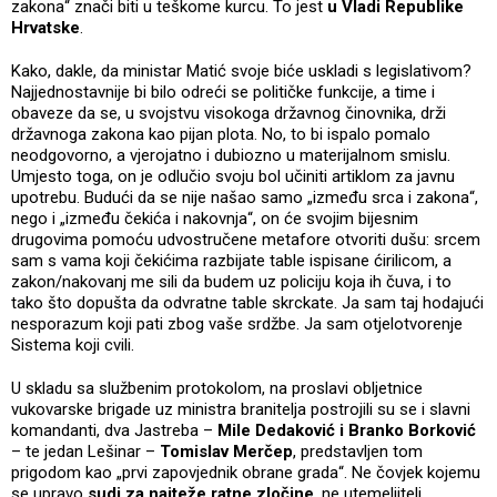
zakona“ znači biti u teškome kurcu. To jest
u Vladi Republike
Hrvatske
.
Kako, dakle, da ministar Matić svoje biće uskladi s legislativom?
Najjednostavnije bi bilo odreći se političke funkcije, a time i
obaveze da se, u svojstvu visokoga državnog činovnika, drži
državnoga zakona kao pijan plota. No, to bi ispalo pomalo
neodgovorno, a vjerojatno i dubiozno u materijalnom smislu.
Umjesto toga, on je odlučio svoju bol učiniti artiklom za javnu
upotrebu. Budući da se nije našao samo „između srca i zakona“,
nego i „između čekića i nakovnja“, on će svojim bijesnim
drugovima pomoću udvostručene metafore otvoriti dušu: srcem
sam s vama koji čekićima razbijate table ispisane ćirilicom, a
zakon/nakovanj me sili da budem uz policiju koja ih čuva, i to
tako što dopušta da odvratne table skrckate. Ja sam taj hodajući
nesporazum koji pati zbog vaše srdžbe. Ja sam otjelotvorenje
Sistema koji cvili.
U skladu sa službenim protokolom, na proslavi obljetnice
vukovarske brigade uz ministra branitelja postrojili su se i slavni
komandanti, dva Jastreba –
Mile Dedaković i Branko Borković
– te jedan Lešinar –
Tomislav Merčep
, predstavljen tom
prigodom kao „prvi zapovjednik obrane grada“. Ne čovjek kojemu
se upravo
sudi za najteže ratne zločine
, ne utemeljitelj