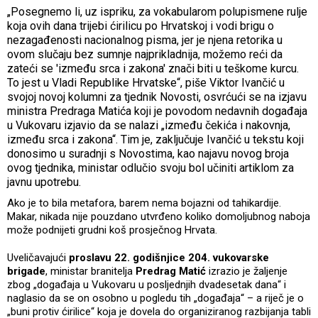
„Posegnemo li, uz ispriku, za vokabularom polupismene rulje
koja ovih dana trijebi ćirilicu po Hrvatskoj i vodi brigu o
nezagađenosti nacionalnog pisma, jer je njena retorika u
ovom slučaju bez sumnje najprikladnija, možemo reći da
zateći se 'između srca i zakona' znači biti u teškome kurcu.
To jest u Vladi Republike Hrvatske“, piše Viktor Ivančić u
svojoj novoj kolumni za tjednik Novosti, osvrćući se na izjavu
ministra Predraga Matića koji je povodom nedavnih događaja
u Vukovaru izjavio da se nalazi „između čekića i nakovnja,
između srca i zakona“. Tim je, zaključuje Ivančić u tekstu koji
donosimo u suradnji s Novostima, kao najavu novog broja
ovog tjednika, ministar odlučio svoju bol učiniti artiklom za
javnu upotrebu.
Ako je to bila metafora, barem nema bojazni od tahikardije.
Makar, nikada nije pouzdano utvrđeno koliko domoljubnog naboja
može podnijeti grudni koš prosječnog Hrvata.
Uveličavajući
proslavu 22. godišnjice 204. vukovarske
brigade
, ministar branitelja
Predrag Matić
izrazio je žaljenje
zbog „događaja u Vukovaru u posljednjih dvadesetak dana“ i
naglasio da se on osobno u pogledu tih „događaja“ – a riječ je o
„buni protiv ćirilice“ koja je dovela do organiziranog razbijanja tabli