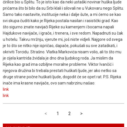
ćirilice bio u Splitu. To je isto kao da neki ustaški novinar huška ljude
prićama što bi bilo da su Srbi klali i silovali ne u Vukovaru nego Splitu.
Samo tako nastavite, institucije neka i dalje šute, a mi ćemo se kao
svi skupa čuditi kako je Rijeka postala nasilan i rasistički grad. Kao
što sigurno znate navijači Rijeke su kamenjem i bocama napali
Hajdukove navijače, i igrače, i trenera, i sve redom. Napadnuti su čak
u hotelu. Takvu mržnju, vjerute mi, još niste vidjeli. Najgore od svega
je to što se nitko nije ispričao, dapače, pokušali su sve zataškati, i
okriviti Torcidu. Strašno. Vlatka Markovića nisam volio, ali to što mu
je cijela kantrida žvidala je dno dna ljudskog roda. Ja mislim da
Rijeka kao grad ima ozbiljne moralne probleme. Viktor Ivančić i
njegova družina bi trebala prestati huškati ljude, jer ako netko sa
druge strane počne huškati ljude, dogodit će se opet rat. P.S. Rijeka
inače ima krasne navijače, ovo sam nabrzinu našao:
link
link
<
1
2
>