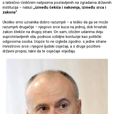
s latinično-ćiriličnim natpisima postavljenih na zgradama državnih
institucija – nalazi
„između čekića i nakovnja, između srca i
zakona“
.
Ukoliko smo uzvanika dobro razumjeli – a teško da ga se može
razumjeti drugačije – njegovo srce kuca na jednoj, dok hrvatski
zakon štekće na drugoj strani. On sam, izložen udarima dviju
suprotstavljenih sila, podnosi ozbiljne kontuzije kao politički
odgovorna osoba. Uopće to ne izgleda zgodno: s jedne strane
ministrovo srce i njegovi ljudski osjećaji, a s druge pozitivni
državni propisi, takvi da te osjećaje vrijeđaju.