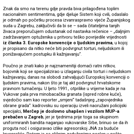
Znak da smo na terenu gdje pravda biva prilagođena toplim
nacionalnim sentimentima, gdje djeluje Sistem koji cvili, odaslalo
je odmah po početku procesa izvanraspravno vijeće Županijskog
suda u Zagrebu, zaključivši da bi se – sada čitateljima tanjih
živaca preporučujem odustanak od nastavka rečenice – „daljnjim
zadržavanjem optuženika u pritvoru teško povrijedile vrijednosti
iz članka 3. Europske konvencije o ljudskim pravima
, u kojoj
je propisano da nitko neće biti podvrgnut torturi, neljudskom ili
ponižavajućem postupku ili kažnjavanju“.
Poučno je znati kako je najznamenitiji domaći ratni nitkov,
bojovnik koji se specijalizirao u izlaganju civila torturi i neljudskom
kažnjavanju, danas na slobodi zahvaljujući Europskoj konvenciji o
ljudskim pravima, nakon što je taj akt podvrgnut hrvatskome
pravnom tumačenju. U ljeto 1991., otprilike u vrijeme kada je na
Vukovar pala prva minobacačka granata (ispred robne kuće),
svjedočio sam kao reporter „smjeni“ tadašnjeg „zapovjednika
obrane grada“: kadrovsku su operaciju izveli naoružani policijski
specijalci,
Merčep je doslovno uhapšen i vozilom MUP-a
prebačen u Zagreb
, jer je tjednima prije toga sa skupinom
uniformiranih bandita naganjao vukovarske Srbe, brinuo se da ih
proguta noć i osiguravao izlike agresorskoj JNA za buduće
krvoproliće. Potom je sa sličnim zaduženjima poslan u nešto