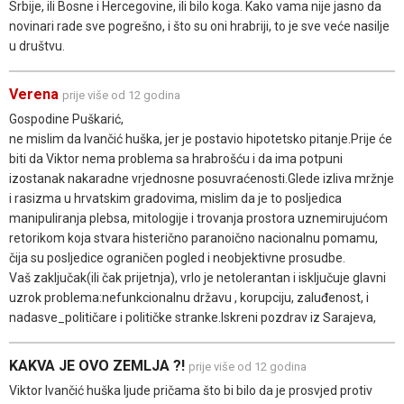
Srbije, ili Bosne i Hercegovine, ili bilo koga. Kako vama nije jasno da
novinari rade sve pogrešno, i što su oni hrabriji, to je sve veće nasilje
u društvu.
Verena
prije više od 12 godina
Gospodine Puškarić,
ne mislim da Ivančić huška, jer je postavio hipotetsko pitanje.Prije će
biti da Viktor nema problema sa hrabrošću i da ima potpuni
izostanak nakaradne vrjednosne posuvraćenosti.Glede izliva mržnje
i rasizma u hrvatskim gradovima, mislim da je to posljedica
manipuliranja plebsa, mitologije i trovanja prostora uznemirujućom
retorikom koja stvara histerično paranoično nacionalnu pomamu,
čija su posljedice ograničen pogled i neobjektivne prosudbe.
Vaš zaključak(ili čak prijetnja), vrlo je netolerantan i isključuje glavni
uzrok problema:nefunkcionalnu državu , korupciju, zaluđenost, i
nadasve_političare i političke stranke.Iskreni pozdrav iz Sarajeva,
KAKVA JE OVO ZEMLJA ?!
prije više od 12 godina
Viktor Ivančić huška ljude pričama što bi bilo da je prosvjed protiv