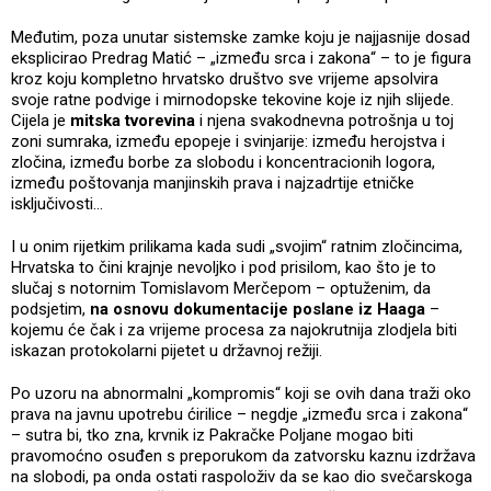
Međutim, poza unutar sistemske zamke koju je najjasnije dosad
eksplicirao Predrag Matić – „između srca i zakona“ – to je figura
kroz koju kompletno hrvatsko društvo sve vrijeme apsolvira
svoje ratne podvige i mirnodopske tekovine koje iz njih slijede.
Cijela je
mitska tvorevina
i njena svakodnevna potrošnja u toj
zoni sumraka, između epopeje i svinjarije: između herojstva i
zločina, između borbe za slobodu i koncentracionih logora,
između poštovanja manjinskih prava i najzadrtije etničke
isključivosti…
I u onim rijetkim prilikama kada sudi „svojim“ ratnim zločincima,
Hrvatska to čini krajnje nevoljko i pod prisilom, kao što je to
slučaj s notornim Tomislavom Merčepom – optuženim, da
podsjetim,
na osnovu dokumentacije poslane iz Haaga
–
kojemu će čak i za vrijeme procesa za najokrutnija zlodjela biti
iskazan protokolarni pijetet u državnoj režiji.
Po uzoru na abnormalni „kompromis“ koji se ovih dana traži oko
prava na javnu upotrebu ćirilice – negdje „između srca i zakona“
– sutra bi, tko zna, krvnik iz Pakračke Poljane mogao biti
pravomoćno osuđen s preporukom da zatvorsku kaznu izdržava
na slobodi, pa onda ostati raspoloživ da se kao dio svečarskoga