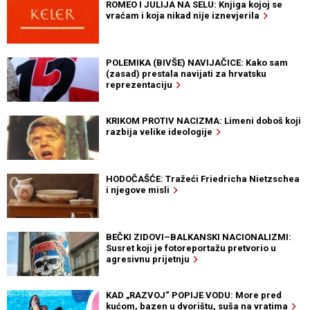
ROMEO I JULIJA NA SELU: Knjiga kojoj se
vraćam i koja nikad nije iznevjerila
POLEMIKA (BIVŠE) NAVIJAČICE: Kako sam
(zasad) prestala navijati za hrvatsku
reprezentaciju
KRIKOM PROTIV NACIZMA: Limeni doboš koji
razbija velike ideologije
HODOČAŠĆE: Tražeći Friedricha Nietzschea
i njegove misli
BEČKI ZIDOVI–BALKANSKI NACIONALIZMI:
Susret koji je fotoreportažu pretvorio u
agresivnu prijetnju
KAD „RAZVOJ“ POPIJE VODU: More pred
kućom, bazen u dvorištu, suša na vratima