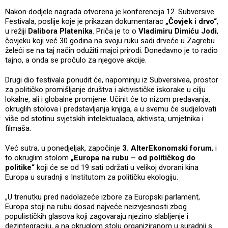
Nakon dodjele nagrada otvorena je konferencija 12. Subversive
Festivala, poslije koje je prikazan dokumentarac
„Čovjek i drvo“
,
u režiji
Dalibora Platenika
. Priča je to o
Vladimiru Dimiću Jodi
,
čovjeku koji već 30 godina na svoju ruku sadi drveće u Zagrebu
želeći se na taj način odužiti majci prirodi. Donedavno je to radio
tajno, a onda se pročulo za njegove akcije.
Drugi dio festivala ponudit će, napominju iz Subversivea, prostor
za političko promišljanje društva i aktivističke iskorake u cilju
lokalne, ali i globalne promjene. Učinit će to nizom predavanja,
okruglih stolova i predstavljanja knjiga, a u svemu će sudjelovati
više od stotinu svjetskih intelektualaca, aktivista, umjetnika i
filmaša.
Već sutra, u ponedjeljak, započinje
3. AlterEkonomski forum
, i
to okruglim stolom
„Europa na rubu – od političkog do
politike“
koji će se od 19 sati održati u velikoj dvorani kina
Europa u suradnji s Institutom za političku ekologiju.
„U trenutku pred nadolazeće izbore za Europski parlament,
Europa stoji na rubu dosad najveće neizvjesnosti zbog
populističkih glasova koji zagovaraju njezino slabljenje i
dezintegraciju, a na okruglom stolu organiziranom u suradnji s