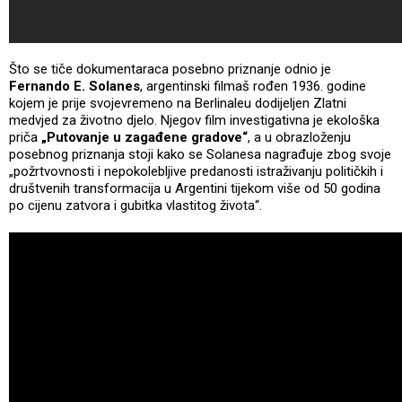
Što se tiče dokumentaraca posebno priznanje odnio je
Fernando E. Solanes
, argentinski filmaš rođen 1936. godine
kojem je prije svojevremeno na Berlinaleu dodijeljen Zlatni
medvjed za životno djelo. Njegov film investigativna je ekološka
priča
„Putovanje u zagađene gradove“
, a u obrazloženju
posebnog priznanja stoji kako se Solanesa nagrađuje zbog svoje
„požrtvovnosti i nepokolebljive predanosti istraživanju političkih i
društvenih transformacija u Argentini tijekom više od 50 godina
po cijenu zatvora i gubitka vlastitog života“.