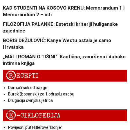
KAD STUDENTI NA KOSOVO KRENU: Memorandum 1 i
Memorandum 2 – isti
FILOZOFIJA PALANKE: Estetski kriteriji huliganske
zajednice
BORIS DEŽULOVIĆ: Kanye Westu ostala je samo
Hrvatska
„MALI ROMAN O TIŠINI“: Kaotična, zamršena i duboko
intimna knjiga
R
ECEPTI
Domaći sok od bazge
Burek (bosanski) za 1 odraslu osobu
Drugačija svinjska jetrica
E
-CIKLOPEDIJA
Povijesni put Hitlerove 'klonje'