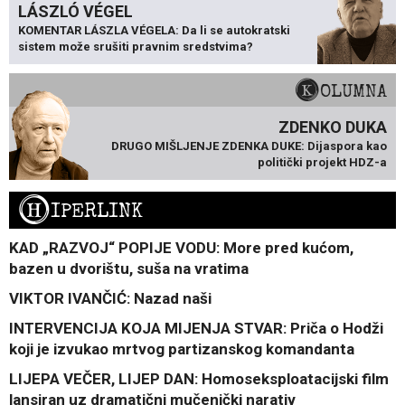
LÁSZLÓ VÉGEL
KOMENTAR LÁSZLA VÉGELA: Da li se autokratski
sistem može srušiti pravnim sredstvima?
KOLUMNA
ZDENKO DUKA
DRUGO MIŠLJENJE ZDENKA DUKE: Dijaspora kao
politički projekt HDZ-a
H
IPERLINK
KAD „RAZVOJ“ POPIJE VODU: More pred kućom,
bazen u dvorištu, suša na vratima
VIKTOR IVANČIĆ: Nazad naši
INTERVENCIJA KOJA MIJENJA STVAR: Priča o Hodži
koji je izvukao mrtvog partizanskog komandanta
LIJEPA VEČER, LIJEP DAN: Homoseksploatacijski film
lansiran uz dramatični mučenički narativ