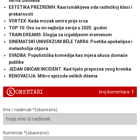
šerifa Quinlana
ESTETIKA PREZRENIH: Kaurismäkijeva oda radničkoj klasi i
prekarnosti
VORTEX: Kada mozak umire prije srca
TOP 10: Ovo su mi najbolje serije u 2025. godini
TRAIN DREAMS: Elegija za izgubljenim vremenom
SINEMATSKI UNIVERZUM BÉLE TARRA: Poetika apokalipse i
melanholija otpora
SVADBA: Populistička komedija kao mjera ukusa domaće
publike
JEDAN OBIČAN INCIDENT: Kad tijelo prepozna svog krvnika
RENOVACIJA: Mikro epizode velikih dilema
K
OMENTARI
broj komentara:
1
Ime / nadimak *(obavezno)
Komentar *(obavezno)