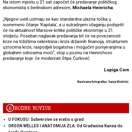
Na istom mjestu u 21 sat započet će predavanje političkog
ekonomista s berlinskom adresom,
Michaela Heinricha
.
„Njegovi uvidi uzimaju se kao standardna ulazna točka u
suvremeno čitanje 'Kapitala', a u sutrašnjem izlaganju podsjetit
će na aktualnost Marxove kritike političke ekonomije u 21.
stoljeću. Poseban naglasak predavanja bit će na povezanosti
krize na tržištima nekretnina i krize državnih financija, strukturnim
uzrocima krize, raspodjeli bogatstva i mogućim pomjeranjima u
globalnim odnosima moći“, stoji u pozivu na Heinrichovo
predavanje koje. će moderirati Stipe Ćurković.
Lupiga.Com
Naslovna fotografija: Sanja Bistričić
S
RODNE NOVICE
U FOKUSU: Subversive se vratio u grad
ORSON WELLES I ANATOMIJA ZLA: Od Građanina Kanea do