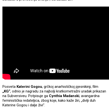
Posveta
Katerini Gogou
, grčkoj anarhističkoj pjesnikinji, film
„KG“
, odnio je nagradu za najbolji kratkometražni uradak prikazan
na Subversiveu. Potpisuje ga
Cynthia Madanski
, avangardna
feministička redateljica, zbog koje, kako kaže žiri, „divlji duh
Katerine Gogou i dalje živi“.