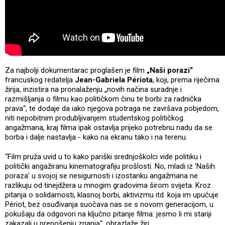
Za najbolji dokumentarac proglašen je film
„Naši porazi“
francuskog redatelja
Jean-Gabriela Périota
, koji, prema riječima
žirija, inzistira na pronalaženju „novih načina suradnje i
razmišljanja o filmu kao političkom činu te borbi za radnička
prava“, te dodaje da iako njegova potraga ne završava pobjedom,
niti nepobitnim produbljivanjem studentskog političkog
angažmana, kraj filma ipak ostavlja prijeko potrebnu nadu da se
borba i dalje nastavlja - kako na ekranu tako i na terenu.
“Film pruža uvid u to kako pariški srednjoškolci vide politiku i
politički angažiranu kinematografiju prošlosti. No, mladi iz 'Naših
poraza' u svojoj se nesigurnosti i izostanku angažmana ne
razlikuju od tinejdžera u mnogim gradovima širom svijeta. Kroz
pitanja o solidarnosti, klasnoj borbi, aktivizmu itd. koja im upućuje
Périot, bez osuđivanja suočava nas se s novom generacijom, u
pokušaju da odgovori na ključno pitanje filma: jesmo li mi stariji
zakazali u prenošenju znanja“, obrazlaže žiri.