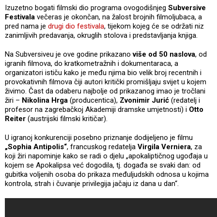
Izuzetno bogati filmski dio programa ovogodišnjeg
Subversive
Festivala
večeras je okončan, na žalost brojnih filmoljubaca, a
pred nama je
drugi dio festivala
, tijekom kojeg će se održati niz
zanimljivih predavanja, okruglih stolova i predstavljanja knjiga.
Na Subversiveu je ove godine prikazano
više od 50 naslova
, od
igranih filmova, do kratkometražnih i dokumentaraca, a
organizatori ističu kako je među njima bio velik broj recentnih i
provokativnih filmova čiji autori kritički promišljaju svijet u kojem
živimo. Čast da odaberu najbolje od prikazanog imao je tročlani
žiri –
Nikolina Hrga
(producentica),
Zvonimir Jurić
(redatelj i
profesor na zagrebačkoj Akademiji dramske umjetnosti) i
Otto
Reiter
(austrijski filmski kritičar).
U igranoj konkurenciji posebno priznanje dodijeljeno je filmu
„Sophia Antipolis“
, francuskog redatelja
Virgila Verniera
, za
koji žiri napominje kako se radi o djelu „apokaliptičnog ugođaja u
kojem se Apokalipsa već dogodila, tj. događa se svaki dan: od
gubitka voljenih osoba do prikaza međuljudskih odnosa u kojima
kontrola, strah i čuvanje privilegija jačaju iz dana u dan“.