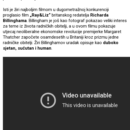
Isti je žiri najboljim filmom u dugometražnoj konkurenciji
proglasio film
„Ray&Liz“
britanskog redatelja
Richarda
Billinghama
. Billingham je još kao fotograf pokazao veliki interes
za teme iz života radničkih obitelji, a u ovom filmu pokazuje
utjecaj neoliberalne ekonomske revolucije premijerke Margaret
Thatcher započete osamdesetih u Britaniji kroz prizmu jedne
radničke obitelji. Žiri Billinghamov uradak opisuje kao
duboko
sjetan, sućutan i human
.