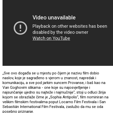
„Sve ovo događa se u mjestu po čijem je nazivu film dobio
naslov, koje je sagrađeno s vjerom u znanost, napredak i
komunikaciju, a sve pod jarkim suncem Provanse, i baš kao na
Van Goghovim slikama - one koje su najosvjetljenije i
najsunčanije ujedno su najteže i najmučnije“, stoji u odluci žirija
kojom se obrazlaže čime je „Sophia Antipolis“, film nominiran na
velikim filmskim festivalima poput Locarno Film Festivala i San
Sebastián International Film Festivala, zaslužio da mu se oda
posebno priznanje.