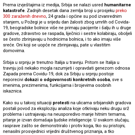
Prema izvještajima iz medija, Srbija se nalazi usred
humanitarne
katastrofe
. Zadnjih desetak dana zemlja broji u prosjeku
preko
300 zaraženih dnevno
, 24 grada i općine su pod izvanrednim
stanjem, u Požegi je u srijedu dan žalosti zbog umrlih od Covida-
19, beogradske bolnice više ne primaju pacijente i šalju ih u druge
gradove, zdravstvo se raspada, liječnici i sestre kolabiraju, oboljeli
se često zbrinjavaju u hodnicima bolnica, i to ako imaju više
sreće. Oni koji se uopće ne zbrinjavaju, pate u vlastitim
domovima.
Srbija u srpnju je trenutno Italija u travnju. Pritom se Italija u
travnju još nekako mogla razumjeti i opravdati genezom odnosa
Zapada prema Covidu-19, dok za Srbiju u srpnju postoje
neporecivi
dokazi o odgovornosti konkretnih osoba
, sve s
imenima, prezimenima, funkcijama i brojevima osobnih
iskaznica.
Kako su u takvoj situaciji
protesti
na ulicama srbijanskih gradova
postali povod za eksploziju analiza koje otkrivaju neku drugu srž
problema i ustrajavaju na neusporedivo manje hitnim temama,
pitanje je izvan domašaja ljudske inteligencije. U svakom slučaju,
rasprave zašto se demonstriralo i protiv koga, tko su pristojni,
nenasilni prosvjednici vrijedni društvenog priznanja, a tko