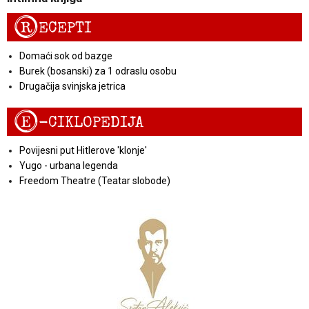
R
ECEPTI
Domaći sok od bazge
Burek (bosanski) za 1 odraslu osobu
Drugačija svinjska jetrica
E
-CIKLOPEDIJA
Povijesni put Hitlerove 'klonje'
Yugo - urbana legenda
Freedom Theatre (Teatar slobode)