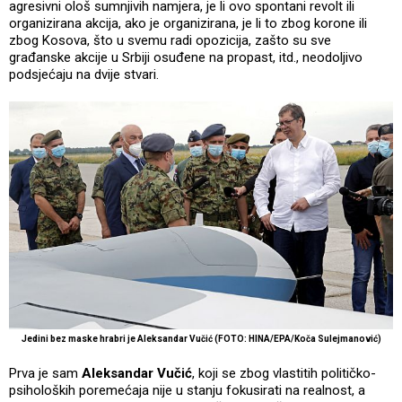
agresivni ološ sumnjivih namjera, je li ovo spontani revolt ili
organizirana akcija, ako je organizirana, je li to zbog korone ili
zbog Kosova, što u svemu radi opozicija, zašto su sve
građanske akcije u Srbiji osuđene na propast, itd., neodoljivo
podsjećaju na dvije stvari.
Jedini bez maske hrabri je Aleksandar Vučić (FOTO: HINA/EPA/Koča Sulejmanović)
Prva je sam
Aleksandar Vučić
, koji se zbog vlastitih političko-
psiholoških poremećaja nije u stanju fokusirati na realnost, a