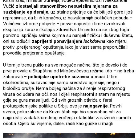
Krizni štab, ministar zdravlja, vodeći epidemiolozi i Aleksandar
Vučić
zlostavljali stanovništvo nesuvislim mjerama za
suzbijanje epidemije
, uz stalne prijetnje da će biti još gore i još
represivnije, da bi ih konačno, iz najvulgarnijih političkih pobuda –
Vučićeve izborne pobjede – posve napustili i time uzrokovali
eksploziju zaraze i kolaps zdravstva. Umjesto da se zbog toga
ponizno ispričaju svima kojima su nanijeli fizičku i duševnu štetu,
oni su odlučili
zaprijetiti ponavljanjem
lockdowna
kao mjeru
protiv „pretjeranog“ opuštanja, iako je vlast sama preporučila i
provodila pretjerano opuštanje.
U tom je trenu puklo na sve moguće načine, što je dovelo i do
prve provale u Skupštinu od Miloševićevog režima i do – ne treba
zaboraviti –
policijske upotrebe suzavca u masi
. U tim
okolnostima, suzavac nije samo sredstvo agresije, nego i
biološko oružje. Nema boljeg načina za širenje respiratornog
virusa od udara na oči, nos i cijeli respiratorni sistem na mjestu
gdje se gura masa ljudi. Od svih groznih otkrića o farsi
protuepidemijske politike u Srbiji, ovo je
najogavnije
. Povrh
svega, pokazalo se da Krizni štab nije bio sposoban niti za
najprostiji zadatak urednog vođenja statistike zaraženih i umrlih
osoba. Cijelo su vrijeme, dakle, radili kao guske u magli.