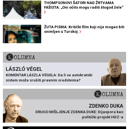
THOMPSONOVI ŠATORI NAD ŽRTVAMA
FAŠISTA: „Oni očito mogu raditi štogod žele“
ŽUTA PISMA: Kritički film koji nije mogao biti
snimljen u Turskoj
KOLUMNA
LÁSZLÓ VÉGEL
KOMENTAR LÁSZLA VÉGELA: Da li se autokratski
sistem može srušiti pravnim sredstvima?
KOLUMNA
ZDENKO DUKA
DRUGO MIŠLJENJE ZDENKA DUKE: Dijaspora kao
politički projekt HDZ-a