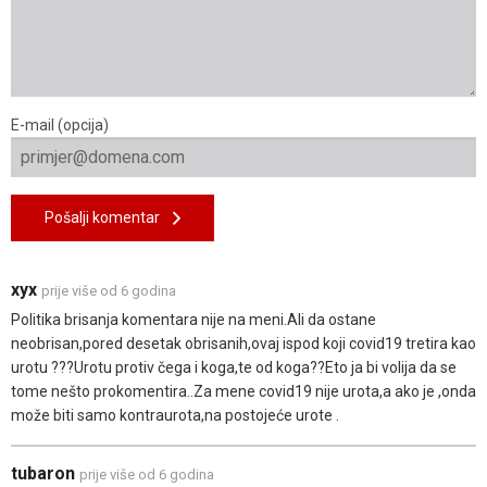
E-mail (opcija)
Pošalji komentar
xyx
prije više od 6 godina
Politika brisanja komentara nije na meni.Ali da ostane
neobrisan,pored desetak obrisanih,ovaj ispod koji covid19 tretira kao
urotu ???Urotu protiv čega i koga,te od koga??Eto ja bi volija da se
tome nešto prokomentira..Za mene covid19 nije urota,a ako je ,onda
može biti samo kontraurota,na postojeće urote .
tubaron
prije više od 6 godina