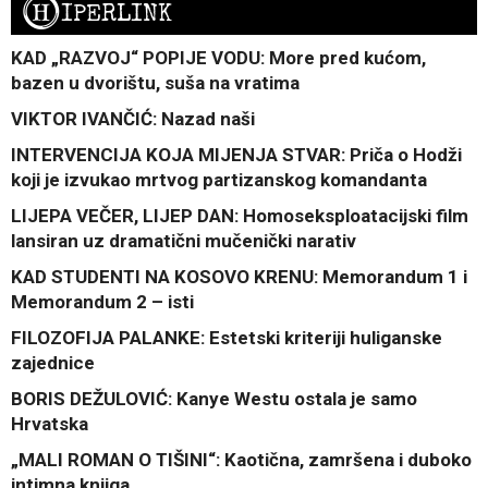
H
IPERLINK
KAD „RAZVOJ“ POPIJE VODU: More pred kućom,
bazen u dvorištu, suša na vratima
VIKTOR IVANČIĆ: Nazad naši
INTERVENCIJA KOJA MIJENJA STVAR: Priča o Hodži
koji je izvukao mrtvog partizanskog komandanta
LIJEPA VEČER, LIJEP DAN: Homoseksploatacijski film
lansiran uz dramatični mučenički narativ
KAD STUDENTI NA KOSOVO KRENU: Memorandum 1 i
Memorandum 2 – isti
FILOZOFIJA PALANKE: Estetski kriteriji huliganske
zajednice
BORIS DEŽULOVIĆ: Kanye Westu ostala je samo
Hrvatska
„MALI ROMAN O TIŠINI“: Kaotična, zamršena i duboko
intimna knjiga