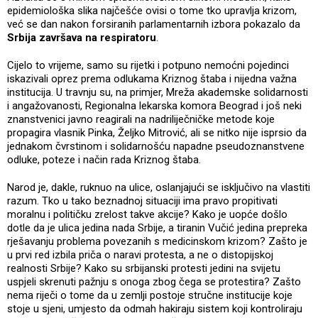
epidemiološka slika najčešće ovisi o tome tko upravlja krizom,
već se dan nakon forsiranih parlamentarnih izbora pokazalo da
Srbija završava na respiratoru
.
Cijelo to vrijeme, samo su rijetki i potpuno nemoćni pojedinci
iskazivali oprez prema odlukama Kriznog štaba i nijedna važna
institucija. U travnju su, na primjer, Mreža akademske solidarnosti
i angažovanosti, Regionalna lekarska komora Beograd i još neki
znanstvenici javno reagirali na nadriliječničke metode koje
propagira vlasnik Pinka, Željko Mitrović, ali se nitko nije isprsio da
jednakom čvrstinom i solidarnošću napadne pseudoznanstvene
odluke, poteze i način rada Kriznog štaba.
Narod je, dakle, ruknuo na ulice, oslanjajući se isključivo na vlastiti
razum. Tko u tako beznadnoj situaciji ima pravo propitivati
moralnu i političku zrelost takve akcije? Kako je uopće došlo
dotle da je ulica jedina nada Srbije, a tiranin Vučić jedina prepreka
rješavanju problema povezanih s medicinskom krizom? Zašto je
u prvi red izbila priča o naravi protesta, a ne o distopijskoj
realnosti Srbije? Kako su srbijanski protesti jedini na svijetu
uspjeli skrenuti pažnju s onoga zbog čega se protestira? Zašto
nema riječi o tome da u zemlji postoje stručne institucije koje
stoje u sjeni, umjesto da odmah hakiraju sistem koji kontroliraju