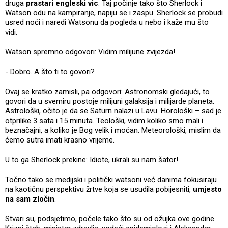
druga
prastari engleski vic
. Taj počinje tako što Sherlock i
Watson odu na kampiranje, napiju se i zaspu. Sherlock se probudi
usred noći i naredi Watsonu da pogleda u nebo i kaže mu što
vidi.
Watson spremno odgovori: Vidim milijune zvijezda!
- Dobro. A što ti to govori?
Ovaj se kratko zamisli, pa odgovori: Astronomski gledajući, to
govori da u svemiru postoje milijuni galaksija i milijarde planeta.
Astrološki, očito je da se Saturn nalazi u Lavu. Horološki – sad je
otprilike 3 sata i 15 minuta. Teološki, vidim koliko smo mali i
beznačajni, a koliko je Bog velik i moćan. Meteorološki, mislim da
ćemo sutra imati krasno vrijeme.
U to ga Sherlock prekine: Idiote, ukrali su nam šator!
Točno tako se medijski i politički watsoni već danima fokusiraju
na kaotičnu perspektivu žrtve koja se usudila pobijesniti,
umjesto
na sam zločin
.
Stvari su, podsjetimo, počele tako što su od ožujka ove godine