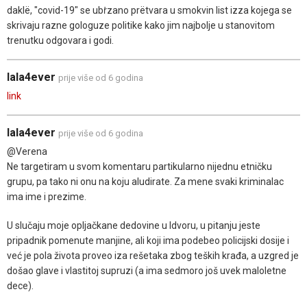
daklë, "covid-19" se ubṙzano prëtvara u smokvin list izza kojega se
skrivaju razne gologuze politike kako jim najbolje u stanovitom
trenutku odgovara i godi.
lala4ever
prije više od 6 godina
link
lala4ever
prije više od 6 godina
@Verena
Ne targetiram u svom komentaru partikularno nijednu etničku
grupu, pa tako ni onu na koju aludirate. Za mene svaki kriminalac
ima ime i prezime.
U slučaju moje opljačkane dedovine u Idvoru, u pitanju jeste
pripadnik pomenute manjine, ali koji ima podebeo policijski dosije i
već je pola života proveo iza rešetaka zbog teških krađa, a uzgred je
došao glave i vlastitoj supruzi (a ima sedmoro još uvek maloletne
dece).