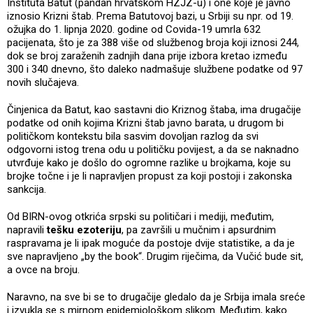
Instituta Batut (pandan hrvatskom HZJZ-u) i one koje je javno
iznosio Krizni štab. Prema Batutovoj bazi, u Srbiji su npr. od 19.
ožujka do 1. lipnja 2020. godine od Covida-19 umrla 632
pacijenata, što je za 388 više od službenog broja koji iznosi 244,
dok se broj zaraženih zadnjih dana prije izbora kretao između
300 i 340 dnevno, što daleko nadmašuje službene podatke od 97
novih slučajeva.
Činjenica da Batut, kao sastavni dio Kriznog štaba, ima drugačije
podatke od onih kojima Krizni štab javno barata, u drugom bi
političkom kontekstu bila sasvim dovoljan razlog da svi
odgovorni istog trena odu u političku povijest, a da se naknadno
utvrđuje kako je došlo do ogromne razlike u brojkama, koje su
brojke točne i je li napravljen propust za koji postoji i zakonska
sankcija.
Od BIRN-ovog otkrića srpski su političari i mediji, međutim,
napravili
tešku ezoteriju
, pa završili u mučnim i apsurdnim
raspravama je li ipak moguće da postoje dvije statistike, a da je
sve napravljeno „by the book“. Drugim riječima, da Vučić bude sit,
a ovce na broju.
Naravno, na sve bi se to drugačije gledalo da je Srbija imala sreće
i izvukla se s mirnom epidemiološkom slikom. Međutim, kako