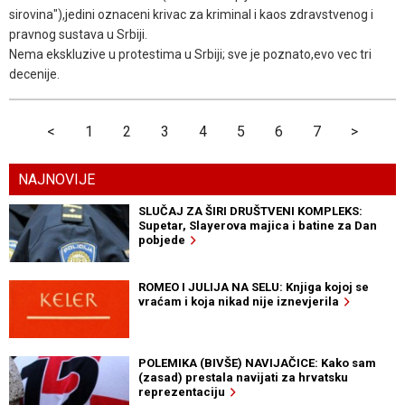
sirovina"),jedini oznaceni krivac za kriminal i kaos zdravstvenog i
pravnog sustava u Srbiji.
Nema ekskluzive u protestima u Srbiji; sve je poznato,evo vec tri
decenije.
<
1
2
3
4
5
6
7
>
NAJNOVIJE
SLUČAJ ZA ŠIRI DRUŠTVENI KOMPLEKS:
Supetar, Slayerova majica i batine za Dan
pobjede
ROMEO I JULIJA NA SELU: Knjiga kojoj se
vraćam i koja nikad nije iznevjerila
POLEMIKA (BIVŠE) NAVIJAČICE: Kako sam
(zasad) prestala navijati za hrvatsku
reprezentaciju