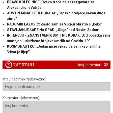
BRAVO KOLEGINICE: Ovako treba da se razgovara sa
Aleksandrom Vučićem
AUSTRIJANAC IZ BEOGRADA: „Srpsko proljeće nakon duge
zime“
RADOMIR LAZOVIĆ: Zašto sam se Vučiću obratio s „bebo“
STAVLJANJE ŠAPE NA GRAD: „Oluja“ nad Novim Sadom
INTERVJU - ZNANSTVENIK DMITRIJ KOBAK: „Od početka sam
sumnjao u službene brojeve umrlih od Covida-19“
KOSMONAUTKO: „Jedan mi je rekao da sam kao iz filma
'Život je lijep'“
K
OMENTARI
broj komentara:
32
Ime / nadimak *(obavezno)
Komentar *(obavezno)