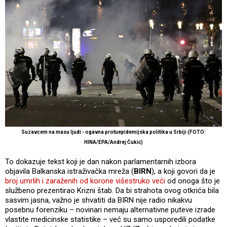
Suzavcem na masu ljudi - ogavna protuepidemijska politika u Srbiji (FOTO:
HINA/EPA/Andrej Čukić)
To dokazuje tekst koji je dan nakon parlamentarnih izbora
objavila Balkanska istraživačka mreža (
BIRN
), a koji govori da je
broj umrlih i zaraženih od korone višestruko veći
od onoga što je
službeno prezentirao Krizni štab. Da bi strahota ovog otkrića bila
sasvim jasna, važno je shvatiti da BIRN nije radio nikakvu
posebnu forenziku – novinari nemaju alternativne puteve izrade
vlastite medicinske statistike – već su samo usporedili podatke