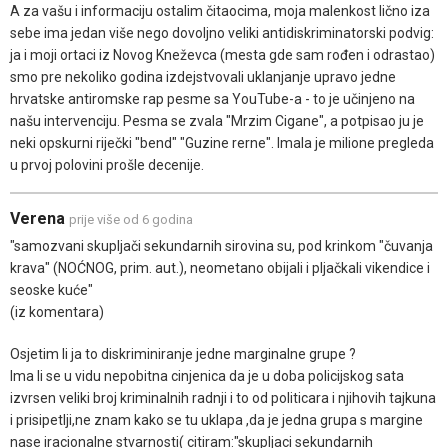
A za vašu i informaciju ostalim čitaocima, moja malenkost lično iza
sebe ima jedan više nego dovoljno veliki antidiskriminatorski podvig:
ja i moji ortaci iz Novog Kneževca (mesta gde sam rođen i odrastao)
smo pre nekoliko godina izdejstvovali uklanjanje upravo jedne
hrvatske antiromske rap pesme sa YouTube-a - to je učinjeno na
našu intervenciju. Pesma se zvala "Mrzim Cigane", a potpisao ju je
neki opskurni riječki "bend" "Guzine rerne". Imala je milione pregleda
u prvoj polovini prošle decenije.
Verena
prije više od 6 godina
"samozvani skupljači sekundarnih sirovina su, pod krinkom "čuvanja
krava" (NOĆNOG, prim. aut.), neometano obijali i pljačkali vikendice i
seoske kuće"
(iz komentara)
Osjetim li ja to diskriminiranje jedne marginalne grupe ?
Ima li se u vidu nepobitna cinjenica da je u doba policijskog sata
izvrsen veliki broj kriminalnih radnji i to od politicara i njihovih tajkuna
i prisipetlji,ne znam kako se tu uklapa ,da je jedna grupa s margine
nase iracionalne stvarnosti( citiram:"skupljaci sekundarnih