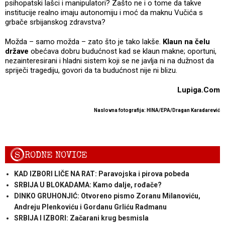
psihopatski lašci i manipulatori? Zašto ne i o tome da takve
institucije realno imaju autonomiju i moć da maknu Vučića s
grbače srbijanskog zdravstva?
Možda – samo možda – zato što je tako lakše.
Klaun na čelu
države
obećava dobru budućnost kad se klaun makne; oportuni,
nezainteresirani i hladni sistem koji se ne javlja ni na dužnost da
spriječi tragediju, govori da ta budućnost nije ni blizu.
Lupiga.Com
Naslovna fotografija: HINA/EPA/Dragan Karadarević
S
RODNE NOVICE
KAD IZBORI LIČE NA RAT: Paravojska i pirova pobeda
SRBIJA U BLOKADAMA: Kamo dalje, rođače?
DINKO GRUHONJIĆ: Otvoreno pismo Zoranu Milanoviću,
Andreju Plenkoviću i Gordanu Grliću Radmanu
SRBIJA I IZBORI: Začarani krug besmisla