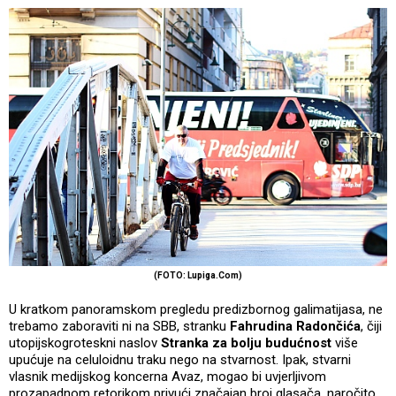
(FOTO: Lupiga.Com)
U kratkom panoramskom pregledu predizbornog galimatijasa, ne
trebamo zaboraviti ni na SBB, stranku
Fahrudina Radončića
, čiji
utopijskogroteskni naslov
Stranka za bolju budućnost
više
upućuje na celuloidnu traku nego na stvarnost. Ipak, stvarni
vlasnik medijskog koncerna Avaz, mogao bi uvjerljivom
prozapadnom retorikom privući značajan broj glasača, naročito