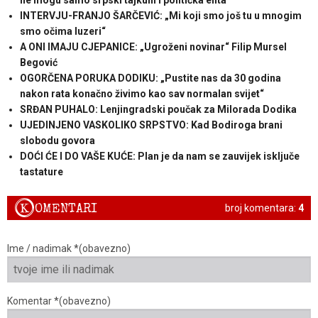
INTERVJU-FRANJO ŠARČEVIĆ: „Mi koji smo još tu u mnogim
smo očima luzeri“
A ONI IMAJU CJEPANICE: „Ugroženi novinar“ Filip Mursel
Begović
OGORČENA PORUKA DODIKU: „Pustite nas da 30 godina
nakon rata konačno živimo kao sav normalan svijet“
SRĐAN PUHALO: Lenjingradski poučak za Milorada Dodika
UJEDINJENO VASKOLIKO SRPSTVO: Kad Bodiroga brani
slobodu govora
DOĆI ĆE I DO VAŠE KUĆE: Plan je da nam se zauvijek isključe
tastature
K
OMENTARI
broj komentara:
4
Ime / nadimak *(obavezno)
Komentar *(obavezno)