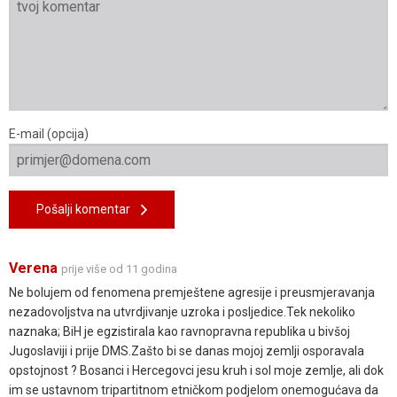
E-mail (opcija)
Pošalji komentar
Verena
prije više od 11 godina
Ne bolujem od fenomena premještene agresije i preusmjeravanja
nezadovoljstva na utvrdjivanje uzroka i posljedice.Tek nekoliko
naznaka; BiH je egzistirala kao ravnopravna republika u bivšoj
Jugoslaviji i prije DMS.Zašto bi se danas mojoj zemlji osporavala
opstojnost ? Bosanci i Hercegovci jesu kruh i sol moje zemlje, ali dok
im se ustavnom tripartitnom etničkom podjelom onemogućava da