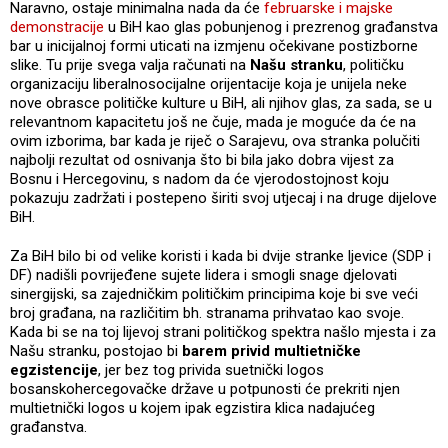
Naravno, ostaje minimalna nada da će
februarske i majske
demonstracije
u BiH kao glas pobunjenog i prezrenog građanstva
bar u inicijalnoj formi uticati na izmjenu očekivane postizborne
slike. Tu prije svega valja računati na
Našu stranku
, političku
organizaciju liberalnosocijalne orijentacije koja je unijela neke
nove obrasce političke kulture u BiH, ali njihov glas, za sada, se u
relevantnom kapacitetu još ne čuje, mada je moguće da će na
ovim izborima, bar kada je riječ o Sarajevu, ova stranka polučiti
najbolji rezultat od osnivanja što bi bila jako dobra vijest za
Bosnu i Hercegovinu, s nadom da će vjerodostojnost koju
pokazuju zadržati i postepeno širiti svoj utjecaj i na druge dijelove
BiH.
Za BiH bilo bi od velike koristi i kada bi dvije stranke ljevice (SDP i
DF) nadišli povrijeđene sujete lidera i smogli snage djelovati
sinergijski, sa zajedničkim političkim principima koje bi sve veći
broj građana, na različitim bh. stranama prihvatao kao svoje.
Kada bi se na toj lijevoj strani političkog spektra našlo mjesta i za
Našu stranku, postojao bi
barem privid multietničke
egzistencije
, jer bez tog privida suetnički logos
bosanskohercegovačke države u potpunosti će prekriti njen
multietnički logos u kojem ipak egzistira klica nadajućeg
građanstva.