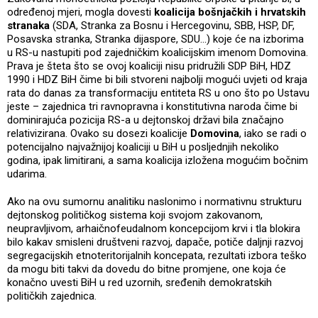
određenoj mjeri, mogla dovesti
koalicija bošnjačkih i hrvatskih
stranaka
(SDA, Stranka za Bosnu i Hercegovinu, SBB, HSP, DF,
Posavska stranka, Stranka dijaspore, SDU…) koje će na izborima
u RS-u nastupiti pod zajedničkim koalicijskim imenom Domovina.
Prava je šteta što se ovoj koaliciji nisu pridružili SDP BiH, HDZ
1990 i HDZ BiH čime bi bili stvoreni najbolji mogući uvjeti od kraja
rata do danas za transformaciju entiteta RS u ono što po Ustavu
jeste – zajednica tri ravnopravna i konstitutivna naroda čime bi
dominirajuća pozicija RS-a u dejtonskoj državi bila značajno
relativizirana. Ovako su dosezi koalicije
Domovina
, iako se radi o
potencijalno najvažnijoj koaliciji u BiH u posljednjih nekoliko
godina, ipak limitirani, a sama koalicija izložena mogućim bočnim
udarima.
Ako na ovu sumornu analitiku naslonimo i normativnu strukturu
dejtonskog političkog sistema koji svojom zakovanom,
neupravljivom, arhaičnofeudalnom koncepcijom krvi i tla blokira
bilo kakav smisleni društveni razvoj, dapače, potiče daljnji razvoj
segregacijskih etnoteritorijalnih koncepata, rezultati izbora teško
da mogu biti takvi da dovedu do bitne promjene, one koja će
konačno uvesti BiH u red uzornih, sređenih demokratskih
političkih zajednica.