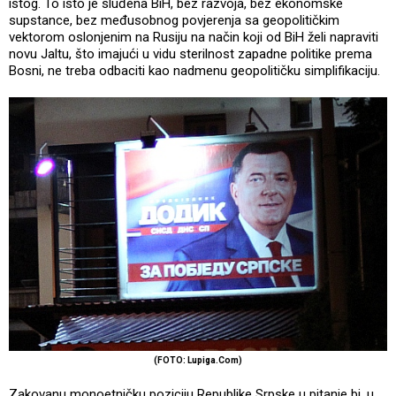
istog. To isto je sluđena BiH, bez razvoja, bez ekonomske
supstance, bez međusobnog povjerenja sa geopolitičkim
vektorom oslonjenim na Rusiju na način koji od BiH želi napraviti
novu Jaltu, što imajući u vidu sterilnost zapadne politike prema
Bosni, ne treba odbaciti kao nadmenu geopolitičku simplifikaciju.
(FOTO: Lupiga.Com)
Zakovanu monoetničku poziciju Republike Srpske u pitanje bi, u