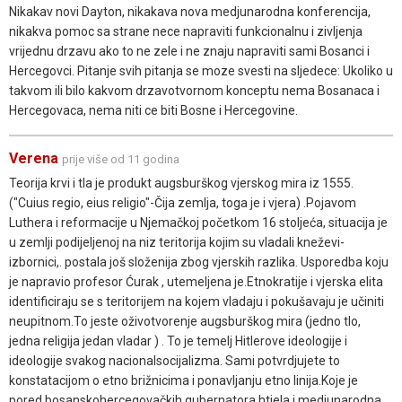
Nikakav novi Dayton, nikakava nova medjunarodna konferencija,
nikakva pomoc sa strane nece napraviti funkcionalnu i zivljenja
vrijednu drzavu ako to ne zele i ne znaju napraviti sami Bosanci i
Hercegovci. Pitanje svih pitanja se moze svesti na sljedece: Ukoliko u
takvom ili bilo kakvom drzavotvornom konceptu nema Bosanaca i
Hercegovaca, nema niti ce biti Bosne i Hercegovine.
Verena
prije više od 11 godina
Teorija krvi i tla je produkt augsburškog vjerskog mira iz 1555.
("Cuius regio, eius religio"-Čija zemlja, toga je i vjera) .Pojavom
Luthera i reformacije u Njemačkoj početkom 16 stoljeća, situacija je
u zemlji podijeljenoj na niz teritorija kojim su vladali kneževi-
izbornici,. postala još složenija zbog vjerskih razlika. Usporedba koju
je napravio profesor Ćurak , utemeljena je.Etnokratije i vjerska elita
identificiraju se s teritorijem na kojem vladaju i pokušavaju je učiniti
neupitnom.To jeste oživotvorenje augsburškog mira (jedno tlo,
jedna religija jedan vladar ) . To je temelj Hitlerove ideologije i
ideologije svakog nacionalsocijalizma. Sami potvrdjujete to
konstatacijom o etno brižnicima i ponavljanju etno linija.Koje je
pored bosanskohercegovačkih gubernatora htjela i medjunarodna