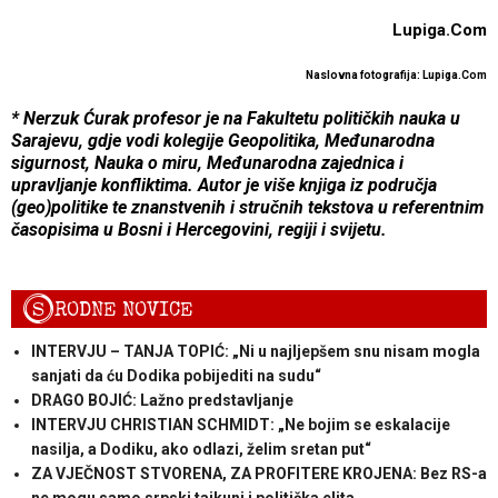
Lupiga.Com
Naslovna fotografija: Lupiga.Com
* Nerzuk Ćurak profesor je na Fakultetu političkih nauka u
Sarajevu, gdje vodi kolegije Geopolitika, Međunarodna
sigurnost, Nauka o miru, Međunarodna zajednica i
upravljanje konfliktima. Autor je više knjiga iz područja
(geo)politike te znanstvenih i stručnih tekstova u referentnim
časopisima u Bosni i Hercegovini, regiji i svijetu.
S
RODNE NOVICE
INTERVJU – TANJA TOPIĆ: „Ni u najljepšem snu nisam mogla
sanjati da ću Dodika pobijediti na sudu“
DRAGO BOJIĆ: ​Lažno predstavljanje
INTERVJU CHRISTIAN SCHMIDT: „Ne bojim se eskalacije
nasilja, a Dodiku, ako odlazi, želim sretan put“
ZA VJEČNOST STVORENA, ZA PROFITERE KROJENA: Bez RS-a
ne mogu samo srpski tajkuni i politička elita