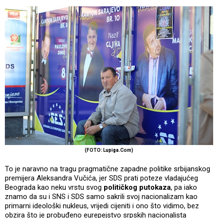
(FOTO: Lupiga.Com)
To je naravno na tragu pragmatične zapadne politike srbijanskog
premijera Aleksandra Vučića, jer SDS prati poteze vladajućeg
Beograda kao neku vrstu svog
političkog putokaza
, pa iako
znamo da su i SNS i SDS samo sakrili svoj nacionalizam kao
primarni ideološki nukleus, vrijedi cijeniti i ono što vidimo, bez
obzira što je probuđeno eurepejstvo srpskih nacionalista