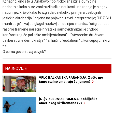
Konacno, ono sto u Curakovoj "politickoj analizi" sigurnio ne
nedostaje kako bi se zaokruzila slika neukosti i neznanja je njegov
naucni jezik. Evo kako to izgleda u nekoliko primjera osebujnih
jezickih akrobacija: "ocjena na pojavnoj ravni interpretacije; "HDZ BiH
mantrao je" - valjda glagol naptavljen od rijeci mantra; "očiglednost
rasprostranjene naracije hrvatske samoviktimizacije ; "Zbog
konfrontirajuće političke ambijentalnost"... "otvorenim društvom
deliberativne demokratije"; "arhaičnofeudalnom" ...koncepcijom krvi
tla...
O cemu govori ovaj covjek?
NAJNOVIJE
VRLO BALKANSKA PARANOJA: Zašto me
tamo stalno smatraju špijunom?
[NE]VRIJEDNO SPOMENA: Zabilješke
američkog skribomana (V)