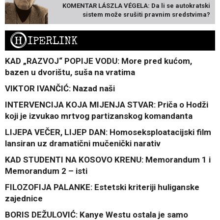
KOMENTAR LÁSZLA VÉGELA: Da li se autokratski
sistem može srušiti pravnim sredstvima?
H
IPERLINK
KAD „RAZVOJ“ POPIJE VODU: More pred kućom,
bazen u dvorištu, suša na vratima
VIKTOR IVANČIĆ: Nazad naši
INTERVENCIJA KOJA MIJENJA STVAR: Priča o Hodži
koji je izvukao mrtvog partizanskog komandanta
LIJEPA VEČER, LIJEP DAN: Homoseksploatacijski film
lansiran uz dramatični mučenički narativ
KAD STUDENTI NA KOSOVO KRENU: Memorandum 1 i
Memorandum 2 – isti
FILOZOFIJA PALANKE: Estetski kriteriji huliganske
zajednice
BORIS DEŽULOVIĆ: Kanye Westu ostala je samo