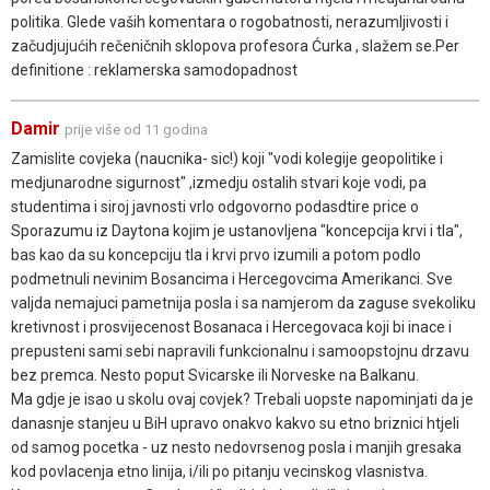
politika. Glede vaših komentara o rogobatnosti, nerazumljivosti i
začudjujućih rečeničnih sklopova profesora Ćurka , slažem se.Per
definitione : reklamerska samodopadnost
Damir
prije više od 11 godina
Zamislite covjeka (naucnika- sic!) koji "vodi kolegije geopolitike i
medjunarodne sigurnost" ,izmedju ostalih stvari koje vodi, pa
studentima i siroj javnosti vrlo odgovorno podasdtire price o
Sporazumu iz Daytona kojim je ustanovljena "koncepcija krvi i tla",
bas kao da su koncepciju tla i krvi prvo izumili a potom podlo
podmetnuli nevinim Bosancima i Hercegovcima Amerikanci. Sve
valjda nemajuci pametnija posla i sa namjerom da zaguse svekoliku
kretivnost i prosvijecenost Bosanaca i Hercegovaca koji bi inace i
prepusteni sami sebi napravili funkcionalnu i samoopstojnu drzavu
bez premca. Nesto poput Svicarske ili Norveske na Balkanu.
Ma gdje je isao u skolu ovaj covjek? Trebali uopste napominjati da je
danasnje stanjeu u BiH upravo onakvo kakvo su etno briznici htjeli
od samog pocetka - uz nesto nedovrsenog posla i manjih gresaka
kod povlacenja etno linija, i/ili po pitanju vecinskog vlasnistva.