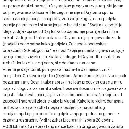
su potom donijeli na stol u Dayton kao pregovaracki uteg. Niti jedan
od pregovaraca iz Bosne i Hercegovine nije u Dayton-u sporio
sustinsku ideju podjele; naprotiv, zdusno je zagovarana podjela
zemlje po etnickim linijama jer je to bio cijl rata. "Svoji na svome" je
ideja vodilja koja se od Dayton-a do danas nije promijenila niti za
nokat . Zato je indikativno da se u Dayton-u nije pregovaralo zasto
(podjele) nego samo kako (podjele). Za debele pogreske u
proracunu i 20-tak godina "realnosti" koja je udarila u glavu i od kjoje
se nije moglo zivjeti ne treba kriviti druge. Ili Dayton. Ili mozda bas
treba? Jer lekcija, ocigledno, nije do danas naucena.
Poenta je da je Curak pomijesao i nastavlja da mijesa uzrok i
posljedicu. On krivi posljedicu (Dayton), Amerikance koji su zaustavili
bezuman rat u Bosni i tako napravili solidan preduvjet da se u miru
napravi dogovor za zemlju kakvu hoce svi Bosanci i Hercegovci - ako
uopste tako nesto hoce, a ja uzrok , domacu etno mafiju koji su rat
zapoceli i napravili zlocine kako bi vladali. Kako je ja vidim, danasnja
je Bosna upravo rezultat i logicna posljedica nacionalnog
mafijasenja koje po prirodi svog djelovanja perpetualno generise
drzavnu razgradnju (vidi rezultat jucerasnjih izbora 20 godina
POSLIJE rata!) a neprestano narice kako su drugi odgovorni za istu.