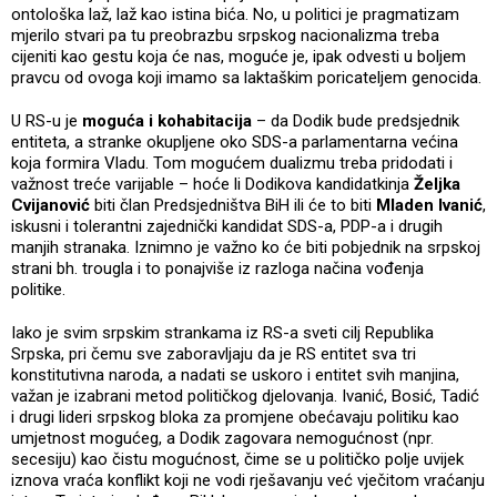
ontološka laž, laž kao istina bića. No, u politici je pragmatizam
mjerilo stvari pa tu preobrazbu srpskog nacionalizma treba
cijeniti kao gestu koja će nas, moguće je, ipak odvesti u boljem
pravcu od ovoga koji imamo sa laktaškim poricateljem genocida.
U RS-u je
moguća i kohabitacija
– da Dodik bude predsjednik
entiteta, a stranke okupljene oko SDS-a parlamentarna većina
koja formira Vladu. Tom mogućem dualizmu treba pridodati i
važnost treće varijable – hoće li Dodikova kandidatkinja
Željka
Cvijanović
biti član Predsjedništva BiH ili će to biti
Mladen Ivanić
,
iskusni i tolerantni zajednički kandidat SDS-a, PDP-a i drugih
manjih stranaka. Iznimno je važno ko će biti pobjednik na srpskoj
strani bh. trougla i to ponajviše iz razloga načina vođenja
politike.
Iako je svim srpskim strankama iz RS-a sveti cilj Republika
Srpska, pri čemu sve zaboravljaju da je RS entitet sva tri
konstitutivna naroda, a nadati se uskoro i entitet svih manjina,
važan je izabrani metod političkog djelovanja. Ivanić, Bosić, Tadić
i drugi lideri srpskog bloka za promjene obećavaju politiku kao
umjetnost mogućeg, a Dodik zagovara nemogućnost (npr.
secesiju) kao čistu mogućnost, čime se u političko polje uvijek
iznova vraća konflikt koji ne vodi rješavanju već vječitom vraćanju