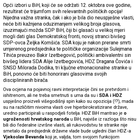
Opći izbori u BiH, koji će se održati 12. oktobra ove godine,
rezultirat će trijumfom svih relevantnih političkih opcija!
Nijedna važna stranka, čak i ako je bila dio neuspješne vlasti,
neće biti kažnjena oduzimanjem velikog broja glasova,
izuzimajući možda SDP BiH, čiji bi glasači u velikoj mjeri
mogli dati glas Demokratskoj fronti, novoj stranci bivšeg
SDP-ovca Željka Komšića. SDA koju je nakon prerane smrti
umjerenog predsjednika te političke organizacije Sulejmana
Tihića preuzeo Bakir Izetbegović, politički ambivalentni sin
bivšeg lidera SDA Alije Izetbegovića, HDZ Dragana Čovića i
SNSD Milorada Dodika, tri ključne etnonacionalne stranke u
BiH, ponovno će biti honorirani glasovima svojih
discipliniranih birača.
Ova ocjena na pojavnoj ravni interpretacije čini se pretvrdom i
ishitrenom, ali ne treba smetnuti s uma da su i
SDA i HDZ
uspješno proizveli višegodišnji spin kako su opozicija (!?), mada
su na različitim nivoima vlasti ove hiperbirokratizirane države,
uredno participirali u raspodjeli fotelja. HDZ BiH mantrao je
o
ugroženosti hrvatskog naroda
u BiH, najviše iz razloga što nisu
bili dio federalne izvršne vlasti, ali rukovodstvu te stranke nije
smetalo da predsjednik državne vlade bude ugledni član HDZ-a
Vjekoslav Bevanda
koji je, valjda, tom svojom funkcijom