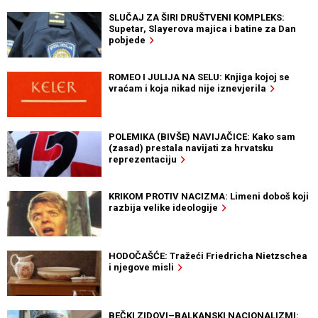
SLUČAJ ZA ŠIRI DRUŠTVENI KOMPLEKS:
Supetar, Slayerova majica i batine za Dan
pobjede
ROMEO I JULIJA NA SELU: Knjiga kojoj se
vraćam i koja nikad nije iznevjerila
POLEMIKA (BIVŠE) NAVIJAČICE: Kako sam
(zasad) prestala navijati za hrvatsku
reprezentaciju
KRIKOM PROTIV NACIZMA: Limeni doboš koji
razbija velike ideologije
HODOČAŠĆE: Tražeći Friedricha Nietzschea
i njegove misli
BEČKI ZIDOVI–BALKANSKI NACIONALIZMI: