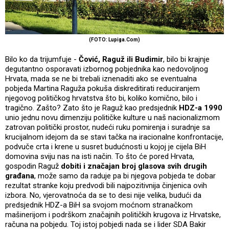
(FOTO: Lupiga.Com)
Bilo ko da trijumfuje -
Čović, Raguž ili Budimir
, bilo bi krajnje
degutantno osporavati izbornog pobjednika kao nedovoljnog
Hrvata, mada se ne bi trebali iznenaditi ako se eventualna
pobjeda Martina Raguža pokuša diskreditirati reduciranjem
njegovog političkog hrvatstva što bi, koliko komično, bilo i
tragično. Zašto? Zato što je Raguž kao predsjednik
HDZ-a 1990
unio jednu novu dimenziju političke kulture u naš nacionalizmom
zatrovan politički prostor, nudeći ruku pomirenja i suradnje sa
krucijalnom idejom da se stavi tačka na iracionalne konfrontacije,
podvuče crta i krene u susret budućnosti u kojoj je cijela BiH
domovina sviju nas na isti način. To što će pored Hrvata,
gospodin Raguž
dobiti i značajan broj glasova svih drugih
građana
, može samo da raduje pa bi njegova pobjeda te dobar
rezultat stranke koju predvodi bili najpozitivnija činjenica ovih
izbora. No, vjerovatnoća da se to desi nije velika, budući da
predsjednik HDZ-a BiH sa svojom moćnom stranačkom
mašinerijom i podrškom značajnih političkih krugova iz Hrvatske,
računa na pobjedu. Toj istoj pobjedi nada se i lider SDA Bakir