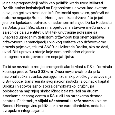
je na najpragmatičniji način kao politički kredo uveo
Milorad
Dodik
: stalno insistirajući na Dejtonskom ugovoru kao svetom
slovu, on gotovo svaki dan krši Dejtonski sporazum, počevši od
notorne negacije Bosne i Hercegovine kao države, što je još
jednom bjelodano potvrdio u nedavnom intervjuu Darku Hudelistu
za
Jutarnji list
. Bez obzira na opetovane stavove međunarodne
zajednice da su entiteti u BiH tek unutrašnje pokrajine sa
unaprijed ugrađenim deficitom državnosti koji onemogućava
državotvornu emancipaciju bilo kog entiteta kao državotvorno
praznih pojmova, trijumf SNSD-a i Milorada Dodika, ako se desi,
uvodi BiH upravo u stanje koje sam prethodno objasnio
sintagmom o dogovorenom neprijateljstvu.
To bi se neznatno moglo promijeniti ako bi vlast u RS-u formirala
koalicija predvođena
SDS-om
. Zvuči nevjerovatno da je ta
nacionalistička stranka, ponajgori izdanak političkog bivstvovanja
u BiH uopće, transferirala svoj nacionalistički i zločinački kapital
Dodiku i njegovoj lažnoj socijaldemokratskoj družini, pa
oslobođena najcrnjeg simboličkog balasta, želi sa drugim
strankama desnog centra u RS-u ali i sa strankama desnog
centra u Federaciji,
zbiljski učestvovati u reformama
koje će
Bosnu i Hercegovinu približiti ako ne euroatlantskim, onda bar
evropskim integracijama.