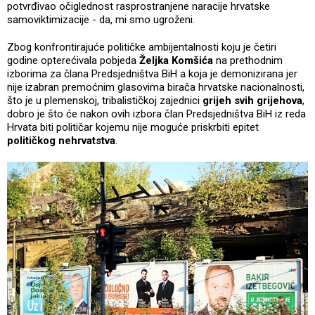
potvrđivao očiglednost rasprostranjene naracije hrvatske
samoviktimizacije - da, mi smo ugroženi.
Zbog konfrontirajuće političke ambijentalnosti koju je četiri
godine opterećivala pobjeda
Željka Komšića
na prethodnim
izborima za člana Predsjedništva BiH a koja je demonizirana jer
nije izabran premoćnim glasovima birača hrvatske nacionalnosti,
što je u plemenskoj, tribalističkoj zajednici
grijeh svih grijehova
,
dobro je što će nakon ovih izbora član Predsjedništva BiH iz reda
Hrvata biti političar kojemu nije moguće priskrbiti epitet
političkog nehrvatstva
.