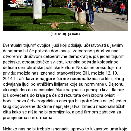
(FOTO: Lupiga.Com)
Eventualni trijumf dvojice ljudi koji odbijaju učestvovati u javnim
debatama bit će potvrda dominacije zatvorenog društva nad
otvorenim društvom deliberativne demokratije, još jedan trijumf
pećinske, etnoautističke svijesti, krunska potvrda kolosalnog
deficita demokratske političke kulture. No, da ne presuđujemo
prividu: možda nas iznenadi stanovništvo BiH, možda 12. 10.
2014. birači
kazne najgore forme nacionalizma
i artificijelnog
odvajanja ljudi po etničkim linijama koje su normirane u Dejtonu,
ali očigledno da nacionalistička imaginacija principa krvi i tla nije
još dovedena do kraja pa će od rezultata ovih izbora ovisiti –
hoće li nova četverogodišnja energija biti potrošena na još jedan
krug dogovorene doktrine neprijateljstva između nacionalističkih
elita kako se ništa ne bi promijenilo, a pod firmom zahtjeva za
promjenama i reformama.
Nekako nas ne bi trebalo iznenaditi upravo to lukavstvo uma koje