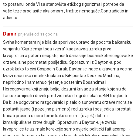
to postanu, onda Vi sa stanovišta etičkog rigorizma i potrebe da
vaše teze proglasite aksiomom , tražite nemoguće.Contradictio in
adiecto .
Damir
prije više od 11 godina
Svrha komentara nije bila da spori vec upravo da podcrta balkansku
varijantu "Cija zemja toga i vjera" kao pravog uzroka prvo
krvoprolica a potom neopstojnosti danasnje bosanskohercegovacke
drzave, a ne podmetati posljedicu, Sporazum iz Dayton-a, pod
uzrok kako to cini Gospodin Curak. Dayton je inace u glavama vecine
kvazi naucnika i intelektualaca u BiH postao Deux ex Machina,
neprirodno i nametnuo rjesenje postenim Bosancima i
Hercegovcima koji znaju bolje; dezurni krivac za stanje koje su de
facto zamijesili i doveli pred zid niko drugi do lokalni, BiH trogloditi.
Da bi se odgovorno razgovaralo i pisalo o sunovratu drzave mora se
postaviti jasno (i pozeljno pismeno) red uzroka i posljedica i prestati
bacati prasina u oci o tome kako smo mi (uvijek) dobre i
izmanipulirane zrtve drugih. Sporazum u Dayton-u je zvrsio
krvoprolice te uz male korekcije samo ovjerio politicki fait acompli -
stanje na terenu za koje su se u krvi izborili lokalni nacionalisti i koje