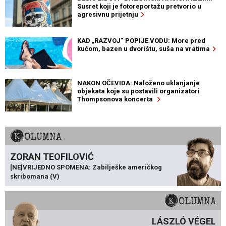
Susret koji je fotoreportažu pretvorio u
agresivnu prijetnju
KAD „RAZVOJ“ POPIJE VODU: More pred
kućom, bazen u dvorištu, suša na vratima
NAKON OČEVIDA: Naloženo uklanjanje
objekata koje su postavili organizatori
Thompsonova koncerta
KOLUMNA
ZORAN TEOFILOVIĆ
[NE]VRIJEDNO SPOMENA: Zabilješke američkog
skribomana (V)
KOLUMNA
LÁSZLÓ VÉGEL