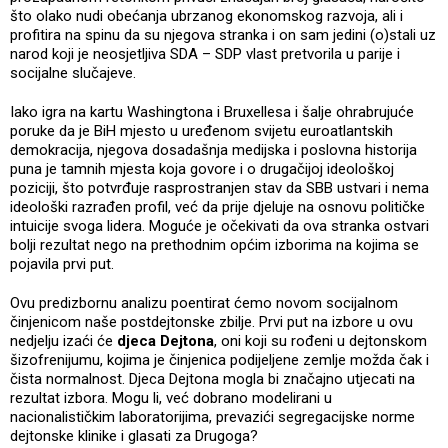
što olako nudi obećanja ubrzanog ekonomskog razvoja, ali i
profitira na spinu da su njegova stranka i on sam jedini (o)stali uz
narod koji je neosjetljiva SDA – SDP vlast pretvorila u parije i
socijalne slučajeve.
Iako igra na kartu Washingtona i Bruxellesa i šalje ohrabrujuće
poruke da je BiH mjesto u uređenom svijetu euroatlantskih
demokracija, njegova dosadašnja medijska i poslovna historija
puna je tamnih mjesta koja govore i o drugačijoj ideološkoj
poziciji, što potvrđuje rasprostranjen stav da SBB ustvari i nema
ideološki razrađen profil, već da prije djeluje na osnovu političke
intuicije svoga lidera. Moguće je očekivati da ova stranka ostvari
bolji rezultat nego na prethodnim općim izborima na kojima se
pojavila prvi put.
Ovu predizbornu analizu poentirat ćemo novom socijalnom
činjenicom naše postdejtonske zbilje. Prvi put na izbore u ovu
nedjelju izaći će
djeca Dejtona
, oni koji su rođeni u dejtonskom
šizofrenijumu, kojima je činjenica podijeljene zemlje možda čak i
čista normalnost. Djeca Dejtona mogla bi značajno utjecati na
rezultat izbora. Mogu li, već dobrano modelirani u
nacionalističkim laboratorijima, prevazići segregacijske norme
dejtonske klinike i glasati za Drugoga?