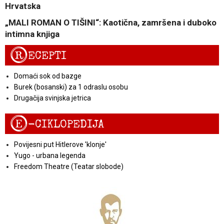
Hrvatska
„MALI ROMAN O TIŠINI“: Kaotična, zamršena i duboko
intimna knjiga
R
ECEPTI
Domaći sok od bazge
Burek (bosanski) za 1 odraslu osobu
Drugačija svinjska jetrica
E
-CIKLOPEDIJA
Povijesni put Hitlerove 'klonje'
Yugo - urbana legenda
Freedom Theatre (Teatar slobode)