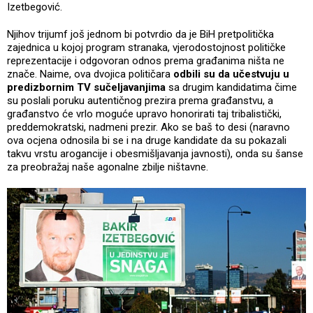
Izetbegović.
Njihov trijumf još jednom bi potvrdio da je BiH pretpolitička
zajednica u kojoj program stranaka, vjerodostojnost političke
reprezentacije i odgovoran odnos prema građanima ništa ne
znače. Naime, ova dvojica političara
odbili su da učestvuju u
predizbornim TV sučeljavanjima
sa drugim kandidatima čime
su poslali poruku autentičnog prezira prema građanstvu, a
građanstvo će vrlo moguće upravo honorirati taj tribalistički,
preddemokratski, nadmeni prezir. Ako se baš to desi (naravno
ova ocjena odnosila bi se i na druge kandidate da su pokazali
takvu vrstu arogancije i obesmišljavanja javnosti), onda su šanse
za preobražaj naše agonalne zbilje ništavne.