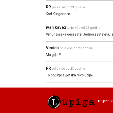
RR
prije više od 23 godine
Kod Klingonaca
ivan kavez
prije više od 23 godine
Vrhunsssska gessssta! Jednosssstavna, ja
Venida
prije više od 23 godine
Ma gdje?!
RR
prije više od 23 godine
To počinje svjetska revolucija?
Impres