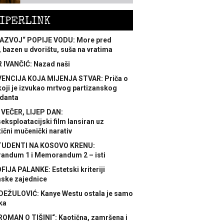
IPERLINK
AZVOJ“ POPIJE VODU: More pred
 bazen u dvorištu, suša na vratima
 IVANČIĆ: Nazad naši
ENCIJA KOJA MIJENJA STVAR: Priča o
koji je izvukao mrtvog partizanskog
danta
 VEČER, LIJEP DAN:
ksploatacijski film lansiran uz
ični mučenički narativ
TUDENTI NA KOSOVO KRENU:
ndum 1 i Memorandum 2 – isti
FIJA PALANKE: Estetski kriteriji
nske zajednice
DEŽULOVIĆ: Kanye Westu ostala je samo
ka
ROMAN O TIŠINI“: Kaotična, zamršena i