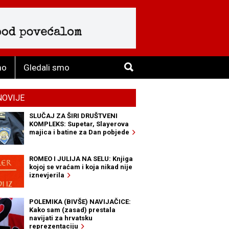
mo
Gledali smo
NOVIJE
SLUČAJ ZA ŠIRI DRUŠTVENI
KOMPLEKS: Supetar, Slayerova
majica i batine za Dan pobjede
ROMEO I JULIJA NA SELU: Knjiga
kojoj se vraćam i koja nikad nije
iznevjerila
POLEMIKA (BIVŠE) NAVIJAČICE:
Kako sam (zasad) prestala
navijati za hrvatsku
reprezentaciju