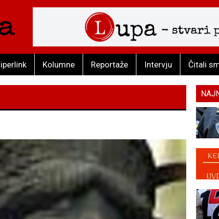
iperlink
Kolumne
Reportaže
Intervju
Čitali s
NAJ