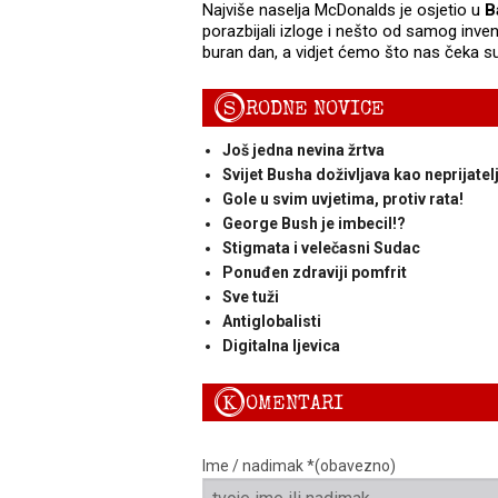
Najviše naselja McDonalds je osjetio u
B
porazbijali izloge i nešto od samog inve
buran dan, a vidjet ćemo što nas čeka su
S
RODNE NOVICE
Još jedna nevina žrtva
Svijet Busha doživljava kao neprijatel
Gole u svim uvjetima, protiv rata!
George Bush je imbecil!?
Stigmata i velečasni Sudac
Ponuđen zdraviji pomfrit
Sve tuži
Antiglobalisti
Digitalna ljevica
K
OMENTARI
Ime / nadimak *(obavezno)