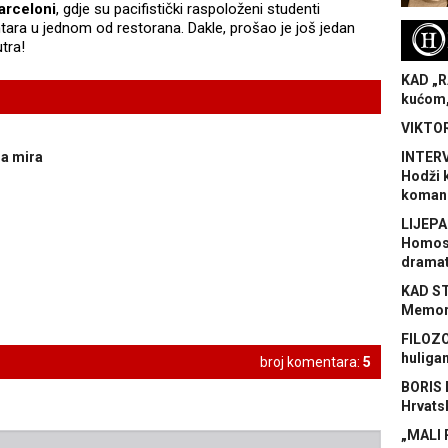
arceloni
, gdje su pacifistički raspoloženi studenti
ntara u jednom od restorana. Dakle, prošao je još jedan
H
tra!
KAD „R
kućom,
VIKTOR
ja mira
INTERV
Hodži 
koman
LIJEPA
Homose
dramat
KAD S
Memora
FILOZO
huliga
broj komentara:
5
BORIS 
Hrvats
„MALI 