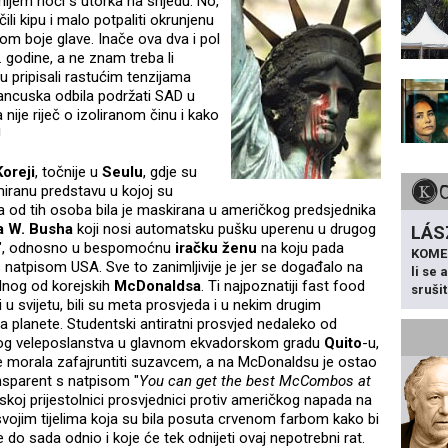
ljem noći s utorka na srijedu. No,
učili kipu i malo potpaliti okrunjenu
om boje glave. Inače ova dva i pol
. godine, a ne znam treba li
 pripisali rastućim tenzijama
ancuska odbila podržati SAD u
 nije riječ o izoliranom činu i kako
!
oreji
, točnije u
Seulu
, gdje su
miranu predstavu u kojoj su
a od tih osoba bila je maskirana u američkog predsjednika
 W. Busha
koji nosi automat
sku pušku uperenu u drugog
LÁS
", odnosno u bespomoćnu
iračku ženu
na koju pada
KOME
natpisom USA. Sve to zanimljivije je jer se događalo na
li se
dnog od korejskih
McDonaldsa
. Ti najpoznatiji fast food
sruši
 u svijetu, bili su meta prosvjeda i u nekim drugim
ma planete. Studentski antiratni prosvjed nedaleko od
og veleposlanstva u glavnom ekvadorskom gradu
Quito
-u,
 je morala zafajruntiti suzavcem, a na McDonaldsu je ostao
ansparent s natpisom "
You can get the best McCombos at
nskoj prijestolnici prosvjednici protiv američkog napada na
o svojim tijelima koja su bila posuta crvenom farbom kako bi
je do sada odnio i koje će tek odnijeti ovaj nepotrebni rat.