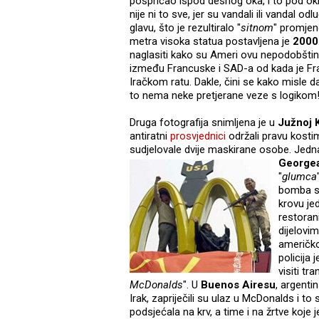
pošpricao ispod desnog oka, i to pod okri
nije ni to sve, jer su vandali ili vandal odl
glavu, što je rezultiralo "
sitnom
" promjen
metra visoka statua postavljena je
2000
naglasiti kako su Ameri ovu nepodobštinu
između Francuske i SAD-a od kada je Fr
Iračkom ratu. Dakle, čini se kako misle da
to nema neke pretjerane veze s logikom
Druga fotografija snimljena je u
Južnoj K
antiratni
prosvjednici
održali pravu kosti
sudjelovale dvije maskirane osobe. Jedn
Georgea
"
glumca
bomba s 
krovu je
restorani
dijelovi
američk
policija
visiti tr
McDonalds
". U
Buenos Airesu
, argenti
Irak, zapriječili su ulaz u McDonalds i t
podsjećala na krv, a time i na žrtve koje 