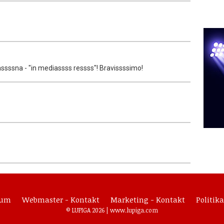
ssssna - "in mediassss ressss"! Bravissssimo!
sum
Webmaster - Kontakt
Marketing - Kontakt
Politika
© LUPIGA 2026 |
www.lupiga.com