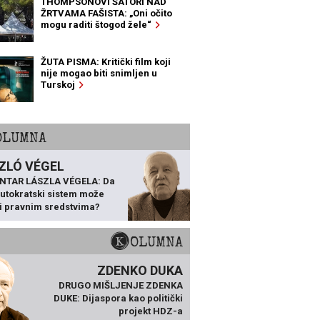
THOMPSONOVI ŠATORI NAD
ŽRTVAMA FAŠISTA: „Oni očito
mogu raditi štogod žele“
ŽUTA PISMA: Kritički film koji
nije mogao biti snimljen u
Turskoj
KOLUMNA
ZLÓ VÉGEL
NTAR LÁSZLA VÉGELA: Da
 autokratski sistem može
ti pravnim sredstvima?
KOLUMNA
ZDENKO DUKA
DRUGO MIŠLJENJE ZDENKA
DUKE: Dijaspora kao politički
projekt HDZ-a