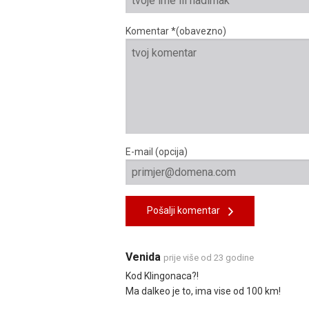
Komentar *(obavezno)
E-mail (opcija)
Pošalji komentar
Venida
prije više od 23 godine
Kod Klingonaca?!
Ma dalkeo je to, ima vise od 100 km!