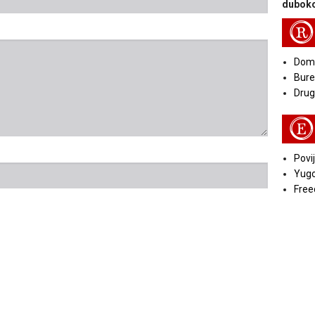
duboko
R
Doma
Bure
Druga
E
Povij
Yugo
Free