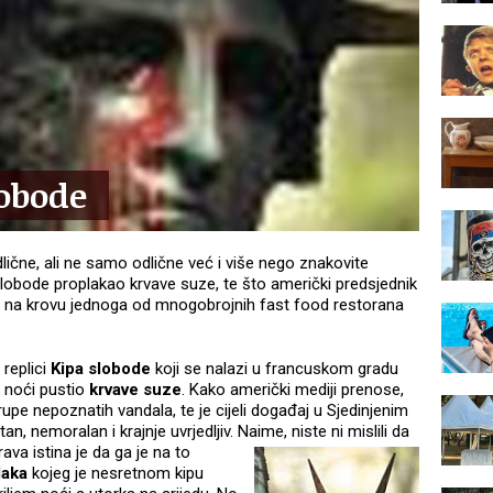
lobode
lične, ali ne samo odlične već i više nego znakovite
 slobode proplakao krvave suze, te što američki predsjednik
 na krovu jednoga od mnogobrojnih fast food restorana
 replici
Kipa slobode
koji se nalazi u francuskom gradu
ko noći pustio
krvave suze
. Kako američki mediji prenose,
upe nepoznatih vandala, te je cijeli događaj u Sjedinjenim
 nemoralan i krajnje uvrjedljiv. Naime, niste ni mislili da
ava istina je
da ga je na to
laka
kojeg je nesretnom kipu