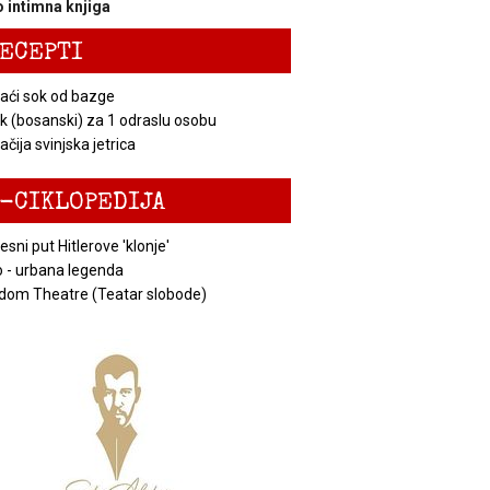
 intimna knjiga
ECEPTI
ći sok od bazge
k (bosanski) za 1 odraslu osobu
čija svinjska jetrica
-CIKLOPEDIJA
esni put Hitlerove 'klonje'
 - urbana legenda
dom Theatre (Teatar slobode)