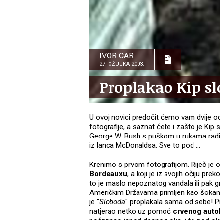
IVOR CAR
27. OŽUJKA 2003.
Proplakao Kip s
U ovoj novici predočit ćemo vam dvije od
fotografije, a saznat ćete i zašto je Kip
George W. Bush s puškom u rukama radi
iz lanca McDonaldsa. Sve to pod ...
Krenimo s prvom fotografijom. Riječ je o
Bordeauxu
, a koji je iz svojih očiju pre
to je maslo nepoznatog vandala ili pak gr
Američkim Državama primljen kao šokantan,
je "
Sloboda
" proplakala sama od sebe! Pr
natjerao netko uz pomoć
crvenog auto