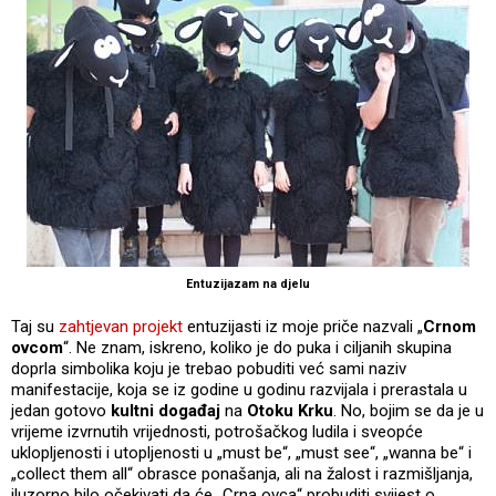
Entuzijazam na djelu
Taj su
zahtjevan projekt
entuzijasti iz moje priče nazvali „
Crnom
ovcom
“. Ne znam, iskreno, koliko je do puka i ciljanih skupina
doprla simbolika koju je trebao pobuditi već sami naziv
manifestacije, koja se iz godine u godinu razvijala i prerastala u
jedan gotovo
kultni događaj
na
Otoku Krku
. No, bojim se da je u
vrijeme izvrnutih vrijednosti, potrošačkog ludila i sveopće
uklopljenosti i utopljenosti u „must be“, „must see“, „wanna be“ i
„collect them all“ obrasce ponašanja, ali na žalost i razmišljanja,
iluzorno bilo očekivati da će „Crna ovca“ probuditi svijest o