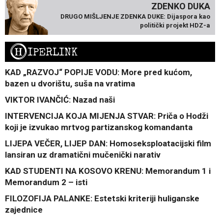
ZDENKO DUKA
DRUGO MIŠLJENJE ZDENKA DUKE: Dijaspora kao
politički projekt HDZ-a
H
IPERLINK
KAD „RAZVOJ“ POPIJE VODU: More pred kućom,
bazen u dvorištu, suša na vratima
VIKTOR IVANČIĆ: Nazad naši
INTERVENCIJA KOJA MIJENJA STVAR: Priča o Hodži
koji je izvukao mrtvog partizanskog komandanta
LIJEPA VEČER, LIJEP DAN: Homoseksploatacijski film
lansiran uz dramatični mučenički narativ
KAD STUDENTI NA KOSOVO KRENU: Memorandum 1 i
Memorandum 2 – isti
FILOZOFIJA PALANKE: Estetski kriteriji huliganske
zajednice