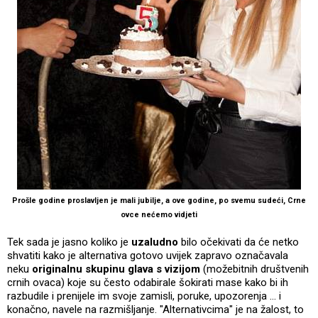
Prošle godine proslavljen je mali jubilje, a ove godine, po svemu sudeći, Crne
ovce nećemo vidjeti
Tek sada je jasno koliko je
uzaludno
bilo očekivati da će netko
shvatiti kako je alternativa gotovo uvijek zapravo označavala
neku
originalnu skupinu glava s vizijom
(možebitnih društvenih
crnih ovaca) koje su često odabirale šokirati mase kako bi ih
razbudile i prenijele im svoje zamisli, poruke, upozorenja … i
konačno, navele na razmišljanje. "Alternativcima" je na žalost, to