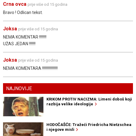
Crna ovca
prije više od 15 godina
Bravo ! Odlican tekst.
Joksa
prije više od 15 godina
NEMA KOMENTAR !!!!!!!!
UŽAS JEDAN !!!!!!!
Joksa
prije više od 15 godina
NEMA KOMENTARA !!!!!!!!!!!!!!!!!
NAJNOVIJE
KRIKOM PROTIV NACIZMA: Limeni doboš koji
razbija velike ideologije
HODOČAŠĆE: Tražeći Friedricha Nietzschea
i njegove misli