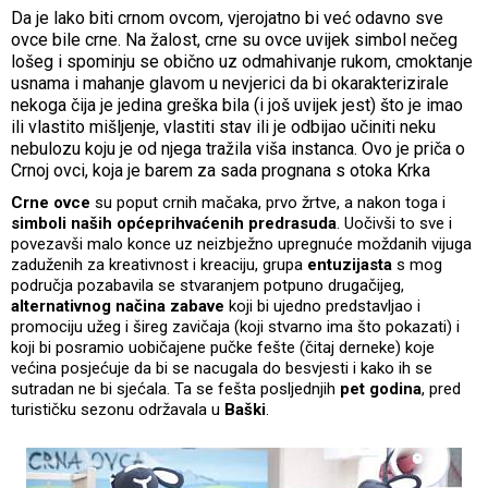
Da je lako biti crnom ovcom, vjerojatno bi već odavno sve
ovce bile crne. Na žalost, crne su ovce uvijek simbol nečeg
lošeg i spominju se obično uz odmahivanje rukom, cmoktanje
usnama i mahanje glavom u nevjerici da bi okarakterizirale
nekoga čija je jedina greška bila (i još uvijek jest) što je imao
ili vlastito mišljenje, vlastiti stav ili je odbijao učiniti neku
nebulozu koju je od njega tražila viša instanca. Ovo je priča o
Crnoj ovci, koja je barem za sada prognana s otoka Krka
Crne ovce
su poput crnih mačaka, prvo žrtve, a nakon toga i
simboli naših općeprihvaćenih predrasuda
. Uočivši to sve i
povezavši malo konce uz neizbježno upregnuće moždanih vijuga
zaduženih za kreativnost i kreaciju, grupa
entuzijasta
s mog
područja pozabavila se stvaranjem potpuno drugačijeg,
alternativnog načina zabave
koji bi ujedno predstavljao i
promociju užeg i šireg zavičaja (koji stvarno ima što pokazati) i
koji bi posramio uobičajene pučke fešte (čitaj derneke) koje
većina posjećuje da bi se nacugala do besvjesti i kako ih se
sutradan ne bi sjećala. Ta se fešta posljednjih
pet godina
, pred
turističku sezonu održavala u
Baški
.