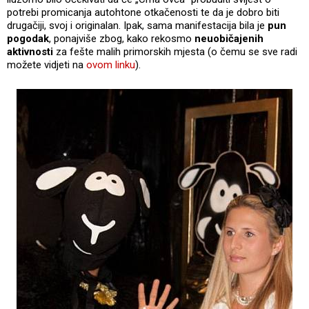
potrebi promicanja autohtone otkačenosti te da je dobro biti
drugačiji, svoj i originalan. Ipak, sama manifestacija bila je
pun
pogodak
, ponajviše zbog, kako rekosmo
neuobičajenih
aktivnosti
za fešte malih primorskih mjesta (o čemu se sve radi
možete vidjeti na
ovom linku
).