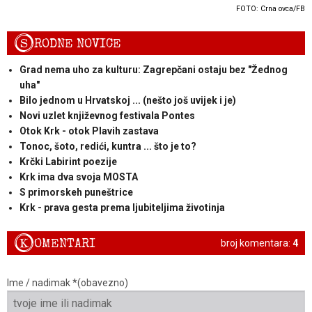
FOTO: Crna ovca/FB
S
RODNE NOVICE
Grad nema uho za kulturu: Zagrepčani ostaju bez "Žednog
uha"
Bilo jednom u Hrvatskoj ... (nešto još uvijek i je)
Novi uzlet književnog festivala Pontes
Otok Krk - otok Plavih zastava
Tonoc, šoto, redići, kuntra ... što je to?
Krčki Labirint poezije
Krk ima dva svoja MOSTA
S primorskeh puneštrice
Krk - prava gesta prema ljubiteljima životinja
K
OMENTARI
broj komentara:
4
Ime / nadimak *(obavezno)