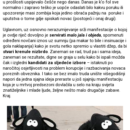
u prošlosti uspijevalo češće nego danas. Danas je k'o fol sve
normalno i zapravo teško je uopće odaslati bilo kakvu poruku ili
upozorenje masi zombija koja jedino obraća pažnju na poruke i
uputstva o tome gdje spiskati novac (postojeći i onaj drugi).
Uglavnom, uz osnovno nerazumijevanje srži manifestacije o kojoj
je ovdje riječ dovoljno je
servirati
malo jala i objeda
, spomenuti
određeni novčani iznos uz sumnju (pa makar to bile i insinuacije i
gola naklapanja) kako je svotu netko spremio u vlastiti džep, da bi
stvari krenule nizbrdo
. Zanemari se rad, trud pa i sama ideja,
zanemari se rezultate, digne se graja u selu kako bi ispali možda
čak i izgledni
kandidati za sljedeće izbore
– istaknuti po
naročitoj osjetljivosti na problem korupcije i razbacivanja novaca
poreznih obveznika. I tako se bez imalo truda unište višegodišnji
napori da jedna sjajna ideja preraste u još sjajniju manifestaciju
koja je u mrtvoj predsezoni dovlačila u selo na kraju svijeta
znatiželjnike i mlade ljude, željne nešto malo drugačije zabave.
Kraj.