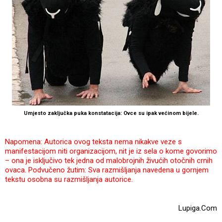
Umjesto zaključka puka konstatacija: Ovce su ipak većinom bijele.
Napomena: Autorica ovog teksta nema nikakve veze s
manifestacijom niti organizacijom, nit je iz sela o kome govorimo
– ona je isključivo tek jedna od malobrojnih živućih otočnih crnih
ovaca.
Podvučeno žutim: Sva razmišljanja navedena u gornjem
tekstu osobna su razmišljanja autorice.
Lupiga.Com