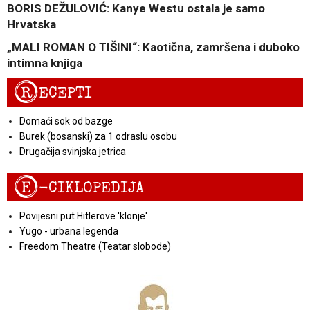
BORIS DEŽULOVIĆ: Kanye Westu ostala je samo
Hrvatska
„MALI ROMAN O TIŠINI“: Kaotična, zamršena i duboko
intimna knjiga
R
ECEPTI
Domaći sok od bazge
Burek (bosanski) za 1 odraslu osobu
Drugačija svinjska jetrica
E
-CIKLOPEDIJA
Povijesni put Hitlerove 'klonje'
Yugo - urbana legenda
Freedom Theatre (Teatar slobode)