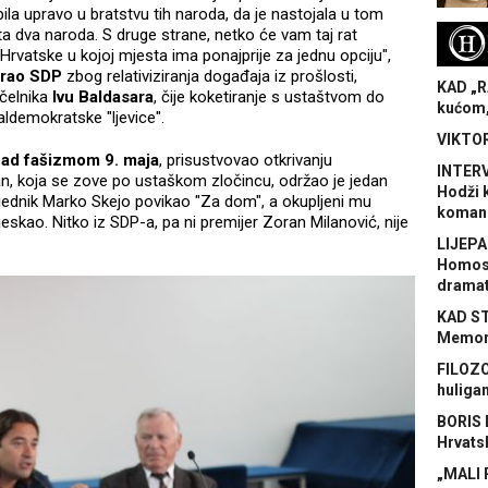
ila upravo u bratstvu tih naroda, da je nastojala u tom
 ta dva naroda. S druge strane, netko će vam taj rat
H
Hrvatske u kojoj mjesta ima ponajprije za jednu opciju",
zirao SDP
zbog relativiziranja događaja iz prošlosti,
KAD „R
ačelnika
Ivu Baldasara
, čije koketiranje s ustaštvom do
kućom,
aldemokratske "ljevice".
VIKTOR
ad fašizmom 9. maja
, prisustvovao otkrivanju
INTERV
n, koja se zove po ustaškom zločincu, održao je jedan
Hodži 
vjednik Marko Skejo povikao "Za dom", a okupljeni mu
koman
jeskao. Nitko iz SDP-a, pa ni premijer Zoran Milanović, nije
LIJEPA
Homose
dramat
KAD S
Memora
FILOZO
huliga
BORIS 
Hrvats
„MALI 