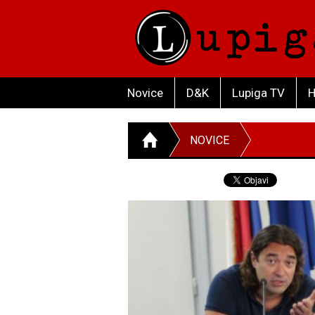
Novice
D&K
Lupiga TV
H
NOVICE