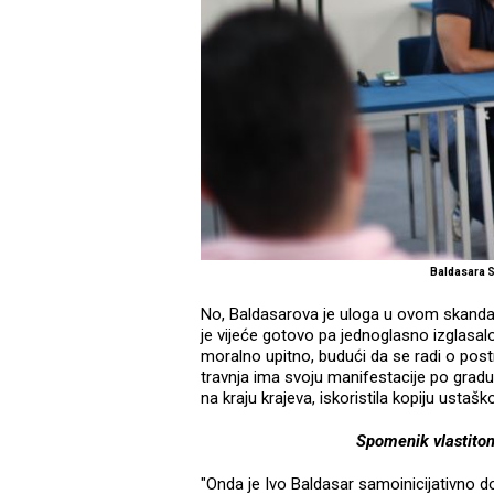
Baldasara 
No, Baldasarova je uloga u ovom skandal
je vijeće gotovo pa jednoglasno izglasal
moralno upitno, budući da se radi o po
travnja ima svoju manifestacije po grad
na kraju krajeva, iskoristila kopiju ust
Spomenik vlastito
"Onda je Ivo Baldasar samoinicijativno d