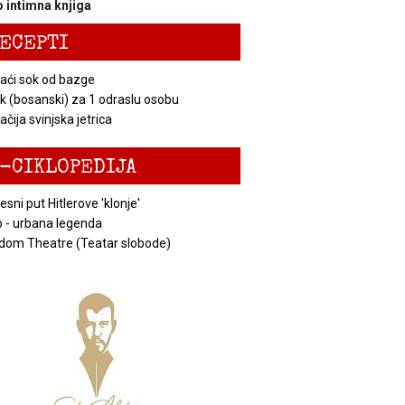
 intimna knjiga
ECEPTI
ći sok od bazge
k (bosanski) za 1 odraslu osobu
čija svinjska jetrica
-CIKLOPEDIJA
esni put Hitlerove 'klonje'
 - urbana legenda
dom Theatre (Teatar slobode)