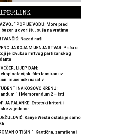
IPERLINK
AZVOJ“ POPIJE VODU: More pred
 bazen u dvorištu, suša na vratima
 IVANČIĆ: Nazad naši
ENCIJA KOJA MIJENJA STVAR: Priča o
koji je izvukao mrtvog partizanskog
danta
 VEČER, LIJEP DAN:
ksploatacijski film lansiran uz
ični mučenički narativ
TUDENTI NA KOSOVO KRENU:
ndum 1 i Memorandum 2 – isti
FIJA PALANKE: Estetski kriteriji
nske zajednice
DEŽULOVIĆ: Kanye Westu ostala je samo
ka
ROMAN O TIŠINI“: Kaotična, zamršena i