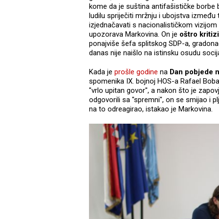
kome da je suština antifašističke borbe b
ludilu spriječiti mržnju i ubojstva između
izjednačavati s nacionalističkom vizijom 
upozorava Markovina. On je
oštro kriti
ponajviše šefa splitskog SDP-a, gradon
danas nije naišlo na istinsku osudu socij
Kada je
prošle godine
na
Dan pobjede n
spomenika IX. bojnoj HOS-a Rafael Boba
"vrlo upitan govor", a nakon što je zapo
odgovorili sa "spremni", on se smijao i pl
na to odreagirao, istakao je Markovina.