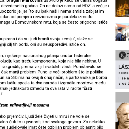
aća.
Dragan Markovina
ustvrdio je kako se danas događa
z devedesetih godina. On ne dolazi samo od HDZ-a već je i
upozorio je, jer "to su ipak naši i nema smisla zabijat im
 jedan od primjera revizionizma je paralela između
 snaga u Domovinskom ratu, koja se često prigodno ističe
upirana i da su ljudi branili svoju zemlju", slaže se
ji cilj tih borbi, oni su neusporedivi, ističe on.
m, i rješenje nacionalnog pitanja unutar federalne
revoluciju kao treću komponentu, koja nije bila nebitna. U
LÁS
azgraditi, prema viziji hrvatskih vlasti. Poništavalo se
 je čak manji problem. Puno je veći problem što je politika
KOME
un sa Srbima na ovaj ili onaj način, a partizanska je borba
li se
tom ludilu spojila ta dva naroda i izgradila mostove među
sruši
znak jednakosti između ta dva rata vi radite
"čisti
i"
.
izam prihvatljiviji masama
ko prijemčiv. Ljudi žele živjeti u miru i ne vole se
lno čuti to u javnosti, kod svakoga govora. Za nekoliko
me sudjelovale imat ćete ozbiljan problem objasniti bilo