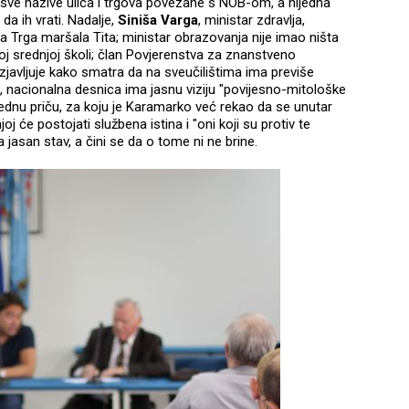
 sve nazive ulica i trgova povezane s NOB-om, a nijedna
da ih vrati. Nadalje,
Siniša Varga
, ministar zdravlja,
na Trga maršala Tita; ministar obrazovanja nije imao ništa
oj srednjoj školi; član Povjerenstva za znanstveno
izjavljuje kako smatra da na sveučilištima ima previše
na, nacionalna desnica ima jasnu viziju "povijesno-mitološke
ednu priču, za koju je Karamarko već rekao da se unutar
j će postojati službena istina i "oni koji su protiv te
 jasan stav, a čini se da o tome ni ne brine.