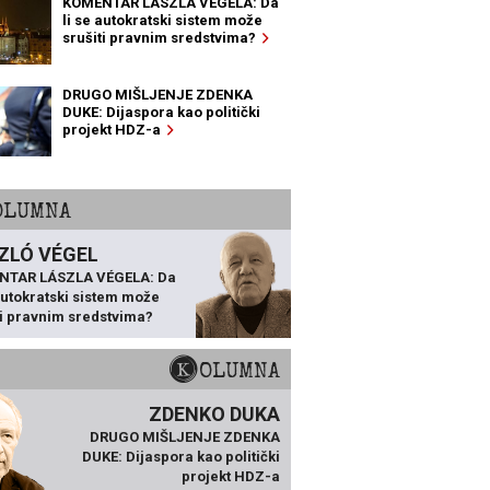
KOMENTAR LÁSZLA VÉGELA: Da
li se autokratski sistem može
srušiti pravnim sredstvima?
DRUGO MIŠLJENJE ZDENKA
DUKE: Dijaspora kao politički
projekt HDZ-a
KOLUMNA
ZLÓ VÉGEL
NTAR LÁSZLA VÉGELA: Da
 autokratski sistem može
ti pravnim sredstvima?
KOLUMNA
ZDENKO DUKA
DRUGO MIŠLJENJE ZDENKA
DUKE: Dijaspora kao politički
projekt HDZ-a