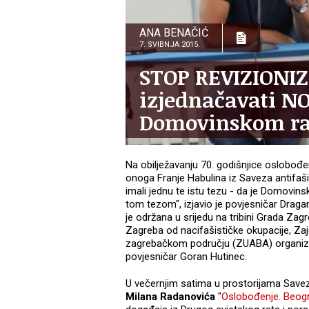
ANA BENAČIĆ
7. SVIBNJA 2015.
STOP REVIZIONIZ
izjednačavati NO
Domovinskom ra
Na obilježavanju 70. godišnjice oslobođen
onoga Franje Habulina iz Saveza antifaši
imali jednu te istu tezu - da je Domovin
tom tezom", izjavio je povjesničar Draga
je održana u srijedu na tribini Grada Zag
Zagreba od nacifašističke okupacije, Zaje
zagrebačkom području (ZUABA) organiziral
povjesničar Goran Hutinec.
U večernjim satima u prostorijama Saveza
Milana Radanovića
"
Oslobođenje. Beogr