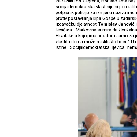
za razliku od Zagreba, izbrisao ama baš
socijaldemokratska vlast nije ni pomislila 
potpisnik peticije za izmjenu naziva ime
protiv postavljanja kipa Gospe u zadarsk
izdavačku djelatnost
Tomislav Janović
ljevičara... Markovina sumira da klerikal
Hrvatske u kojoj ima prostora samo za j
vlastita doma može misliti što hoće". U njo
istine". Socijaldemokratska "ljevica" nema