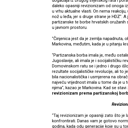
događaja iz Drugog svjetskog rata i por
daleko opasniji revizionizam od onoga i
u vrhu aktualne vlasti. On nema reakciju, 
nož u leđa, jer s druge strane je HDZ". A
partizanske te borbe hrvatskih oružanih
u javnom prostoru.
"Činjenica jest da je zemlja napadnuta, ok
Markovina, međutim, kada je u pitanju krajn
"Partizanska borba imala je, među ostali
Jugoslavije, ali imala je i socijalističku 
Domovinskom ratu se i jedno i drugo išlo r
rezultate socijalističke revolucije, ali to
bila nacionalistička i usmjerena na obrač
najveću vrijednost imala u tome da je u 
njima", kazao je Markovina. Kad se stavi 
revizionizam prema partizanskoj borb
Revizion
"Taj revizionizam je opasniji zato što je la
konfrontirati. Danas vam je gotovo norma
godina, kada odu generacije koje su u to