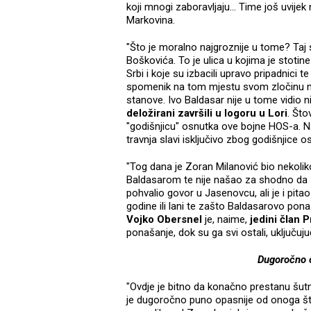
koji mnogi zaboravljaju... Time još uvije
Markovina.
"Što je moralno najgroznije u tome? Taj s
Boškovića. To je ulica u kojima je stotine 
Srbi i koje su izbacili upravo pripadnici 
spomenik na tom mjestu svom zločinu na
stanove. Ivo Baldasar nije u tome vidio 
deložirani završili u logoru u Lori
. Što
"godišnjicu" osnutka ove bojne HOS-a. 
travnja slavi isključivo zbog godišnjice 
"Tog dana je Zoran Milanović bio nekoli
Baldasarom te nije našao za shodno da s
pohvalio govor u Jasenovcu, ali je i pita
godine ili lani te zašto Baldasarovo pona
Vojko Obersnel
je, naime,
jedini član 
ponašanje, dok su ga svi ostali, uključujuć
Dugoročno o
"Ovdje je bitno da konačno prestanu šutnj
je dugoročno puno opasnije od onoga što