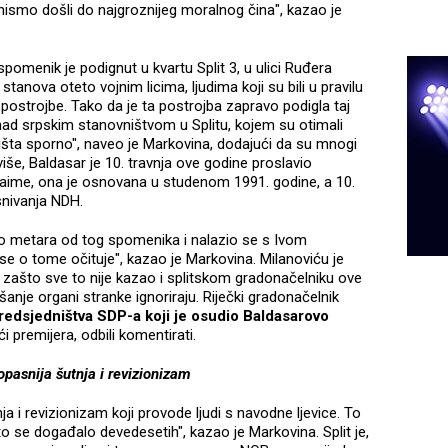
k nismo došli do najgroznijeg moralnog čina", kazao je
pomenik je podignut u kvartu Split 3, u ulici Ruđera
stanova oteto vojnim licima, ljudima koji su bili u pravilu
te postrojbe. Tako da je ta postrojba zapravo podigla taj
d srpskim stanovništvom u Splitu, kojem su otimali
ništa sporno", naveo je Markovina, dodajući da su mnogi
više, Baldasar je 10. travnja ove godine proslavio
Naime, ona je osnovana u studenom 1991. godine, a 10.
osnivanja NDH.
ko metara od tog spomenika i nalazio se s Ivom
e o tome očituje", kazao je Markovina. Milanoviću je
o zašto sve to nije kazao i splitskom gradonačelniku ove
šanje organi stranke ignoriraju. Riječki gradonačelnik
Predsjedništva SDP-a koji je osudio Baldasarovo
i premijera, odbili komentirati.
pasnija šutnja i revizionizam
a i revizionizam koji provode ljudi s navodne ljevice. To
 se događalo devedesetih", kazao je Markovina. Split je,