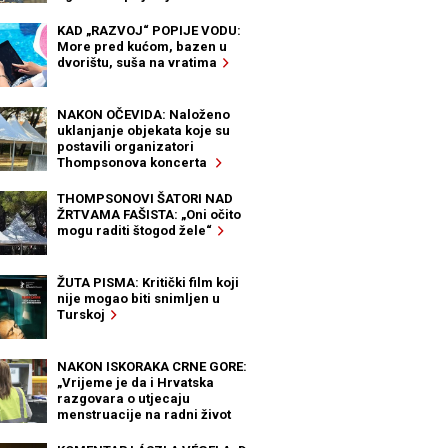
KAD „RAZVOJ“ POPIJE VODU:
More pred kućom, bazen u
dvorištu, suša na vratima
NAKON OČEVIDA: Naloženo
uklanjanje objekata koje su
postavili organizatori
Thompsonova koncerta
THOMPSONOVI ŠATORI NAD
ŽRTVAMA FAŠISTA: „Oni očito
mogu raditi štogod žele“
ŽUTA PISMA: Kritički film koji
nije mogao biti snimljen u
Turskoj
NAKON ISKORAKA CRNE GORE:
„Vrijeme je da i Hrvatska
razgovara o utjecaju
menstruacije na radni život
žena“