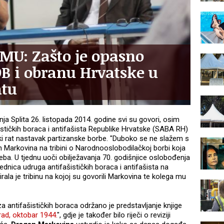
MU: Zašto je opasno
B i obranu Hrvatske u
tu
ja Splita 26. listopada 2014. godine svi su govori, osim
stičkih boraca i antifašista Republike Hrvatske (SABA RH)
ski rat nastavak partizanske borbe. "Duboko se ne slažem s
n Markovina na tribini o Narodnooslobodilačkoj borbi koja
reba. U tjednu uoči obilježavanja 70. godišnjice oslobođenja
dnica udruga antifašističkih boraca i antifašista na
a je tribinu na kojoj su govorili Markovina te kolega mu
 antifašističkih boraca održano je predstavljanje knjige
ad, oktobar 1944.
", gdje je također bilo riječi o reviziji