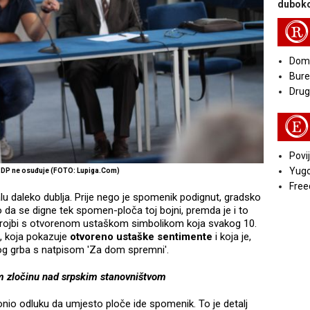
duboko
R
Doma
Bure
Druga
E
Povij
Yugo
SDP ne osuđuje (FOTO: Lupiga.Com)
Free
u daleko dublja. Prije nego je spomenik podignut, gradsko
o da se digne tek spomen-ploča toj bojni, premda je i to
strojbi s otvorenom ustaškom simbolikom koja svakog 10.
u, koja pokazuje
otvoreno ustaške sentimente
i koja je,
aškog grba s natpisom 'Za dom spremni'.
m zločinu nad srpskim stanovništvom
onio odluku da umjesto ploče ide spomenik. To je detalj