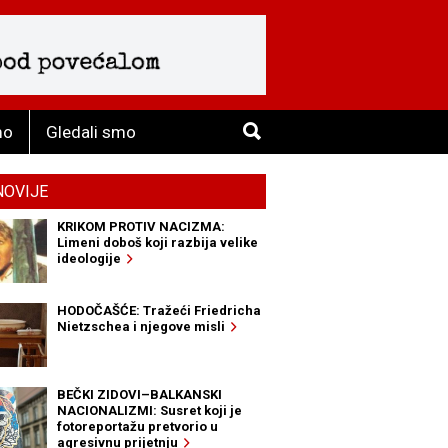
mo
Gledali smo
NOVIJE
KRIKOM PROTIV NACIZMA:
Limeni doboš koji razbija velike
ideologije
HODOČAŠĆE: Tražeći Friedricha
Nietzschea i njegove misli
BEČKI ZIDOVI–BALKANSKI
NACIONALIZMI: Susret koji je
fotoreportažu pretvorio u
agresivnu prijetnju