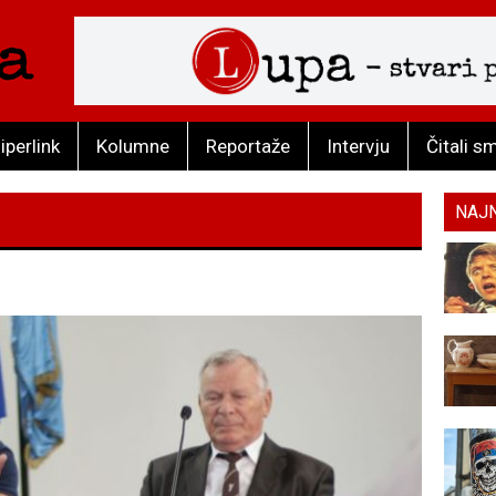
iperlink
Kolumne
Reportaže
Intervju
Čitali s
NAJ